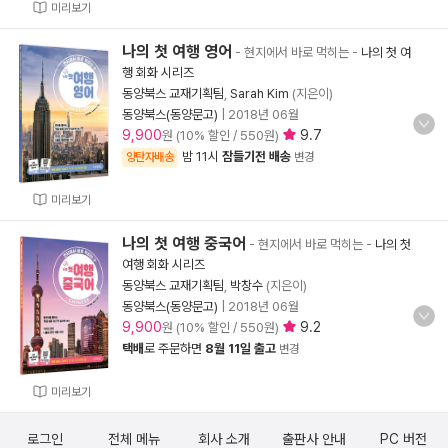
미리보기
나의 첫 여행 영어
- 현지에서 바로 먹히는
-
나의 첫 여
행 회화 시리즈
동양북스 교재기획팀
,
Sarah Kim
(지은이)
동양북스(동양문고)
|
2018년 06월
9,900
9.7
원 (10% 할인 / 550원)
밤 11시
잠들기전 배송
양탄자배송
변경
미리보기
나의 첫 여행 중국어
- 현지에서 바로 먹히는
-
나의 첫
여행 회화 시리즈
동양북스 교재기획팀
,
박창수
(지은이)
동양북스(동양문고)
|
2018년 06월
9,900
9.2
원 (10% 할인 / 550원)
택배
로 주문하면
8월 11일 출고
변경
미리보기
로그인
전체 메뉴
회사 소개
출판사 안내
PC 버전