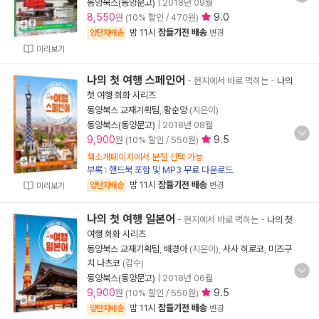
동양북스(동양문고)
|
2018년 09월
8,550
9.0
원 (10% 할인 / 470원)
밤 11시
잠들기전 배송
양탄자배송
변경
미리보기
나의 첫 여행 스페인어
- 현지에서 바로 먹히는
-
나의
첫 여행 회화 시리즈
동양북스 교재기획팀
,
황순양
(지은이)
동양북스(동양문고)
|
2018년 08월
9,900
9.5
원 (10% 할인 / 550원)
책소개페이지에서 분철 선택 가능
부록 : 핸드북 포함 및 MP3 무료 다운로드
밤 11시
잠들기전 배송
양탄자배송
변경
미리보기
나의 첫 여행 일본어
- 현지에서 바로 먹히는
-
나의 첫
여행 회화 시리즈
동양북스 교재기획팀
,
배경아
(지은이),
사사 히로코
,
미즈구
치 나츠코
(감수)
동양북스(동양문고)
|
2018년 06월
9,900
9.5
원 (10% 할인 / 550원)
밤 11시
잠들기전 배송
양탄자배송
변경