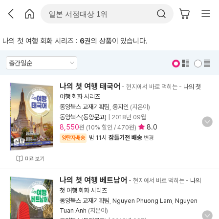
나의 첫 여행 회화 시리즈 :
6
권의 상품이 있습니다.
표지 보기
표지 안보기
나의 첫 여행 태국어
- 현지에서 바로 먹히는
-
나의 첫
여행 회화 시리즈
동양북스 교재기획팀
,
옹지인
(지은이)
동양북스(동양문고)
|
2018년 09월
8,550
8.0
원 (10% 할인 / 470원)
밤 11시
잠들기전 배송
양탄자배송
변경
미리보기
나의 첫 여행 베트남어
- 현지에서 바로 먹히는
-
나의
첫 여행 회화 시리즈
동양북스 교재기획팀
,
Nguyen Phuong Lam
,
Nguyen
Tuan Anh
(지은이)