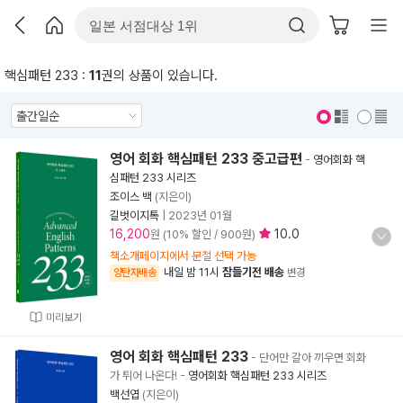
핵심패턴 233 :
11
권의 상품이 있습니다.
표지 보기
표지 안보기
영어 회화 핵심패턴 233 중고급편
-
영어회화 핵
심패턴 233 시리즈
조이스 백
(지은이)
길벗이지톡
|
2023년 01월
16,200
10.0
원 (10% 할인 / 900원)
책소개페이지에서 분철 선택 가능
내일 밤 11시
잠들기전 배송
양탄자배송
변경
미리보기
영어 회화 핵심패턴 233
- 단어만 갈아 끼우면 회화
가 튀어 나온다!
-
영어회화 핵심패턴 233 시리즈
백선엽
(지은이)