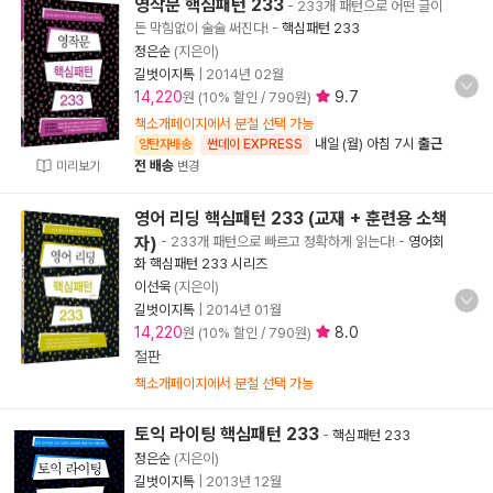
영작문 핵심패턴 233
- 233개 패턴으로 어떤 글이
든 막힘없이 술술 써진다!
-
핵심패턴 233
정은순
(지은이)
길벗이지톡
|
2014년 02월
14,220
9.7
원 (10% 할인 / 790원)
책소개페이지에서 분철 선택 가능
내일 (월) 아침 7시
출근
양탄자배송
썬데이 EXPRESS
전 배송
미리보기
변경
영어 리딩 핵심패턴 233 (교재 + 훈련용 소책
자)
- 233개 패턴으로 빠르고 정확하게 읽는다!
-
영어회
화 핵심패턴 233 시리즈
이선욱
(지은이)
길벗이지톡
|
2014년 01월
14,220
8.0
원 (10% 할인 / 790원)
절판
책소개페이지에서 분철 선택 가능
토익 라이팅 핵심패턴 233
-
핵심패턴 233
정은순
(지은이)
길벗이지톡
|
2013년 12월