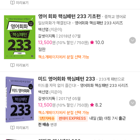
미리보기
영어 회화 핵심패턴 233 기초편
- 중학교 영어로
일상회화가 해결된다!
-
영어회화 핵심패턴 233 시리즈
백선엽
(지은이)
길벗이지톡
|
2018년 07월
13,500
10.0
원 (10% 할인 / 750원)
절판
책소개페이지에서 분철 선택 가능
미리보기
미드 영어회화 핵심패턴 233
- 233개 패턴으로
미드를 자막 없이 즐긴다!
-
영어회화 핵심패턴 233 시리즈
백선엽
(지은이)
길벗이지톡
|
2017년 05월
13,500
8.2
원 (10% 할인 / 750원)
책소개페이지에서 분철 선택 가능
내일 (월) 아침 7시
출근
양탄자배송
썬데이 EXPRESS
전 배송
변경
미리보기