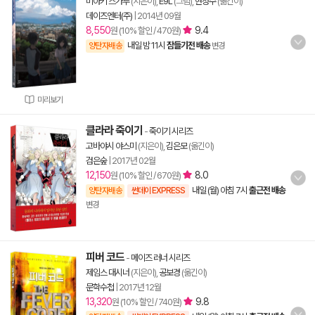
미아키 스가루
(지은이),
E9L
(그림),
현정수
(옮긴이)
데이즈엔터(주)
|
2014년 09월
8,550
9.4
원 (10% 할인 / 470원)
내일 밤 11시
잠들기전 배송
양탄자배송
변경
미리보기
클라라 죽이기
-
죽이기 시리즈
고바야시 야스미
(지은이),
김은모
(옮긴이)
검은숲
|
2017년 02월
12,150
8.0
원 (10% 할인 / 670원)
내일 (월) 아침 7시
출근전 배송
양탄자배송
썬데이 EXPRESS
변경
피버 코드
-
메이즈 러너 시리즈
제임스 대시너
(지은이),
공보경
(옮긴이)
문학수첩
|
2017년 12월
13,320
9.8
원 (10% 할인 / 740원)