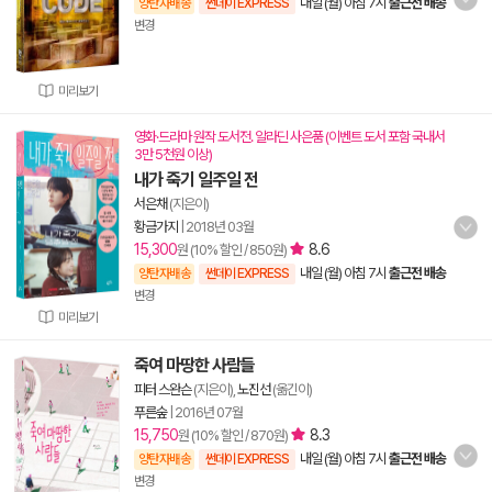
내일 (월) 아침 7시
출근전 배송
양탄자배송
썬데이 EXPRESS
변경
미리보기
영화·드라마 원작 도서전. 알라딘 사은품 (이벤트 도서 포함 국내서
3만 5천원 이상)
내가 죽기 일주일 전
서은채
(지은이)
황금가지
|
2018년 03월
15,300
8.6
원 (10% 할인 / 850원)
내일 (월) 아침 7시
출근전 배송
양탄자배송
썬데이 EXPRESS
변경
미리보기
죽여 마땅한 사람들
피터 스완슨
(지은이),
노진선
(옮긴이)
푸른숲
|
2016년 07월
15,750
8.3
원 (10% 할인 / 870원)
내일 (월) 아침 7시
출근전 배송
양탄자배송
썬데이 EXPRESS
변경