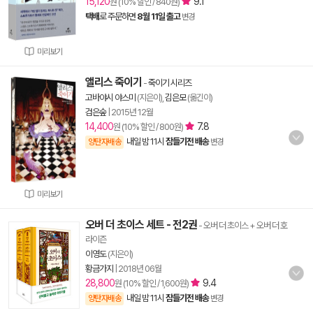
15,120
9.1
원 (10% 할인 / 840원)
택배
로 주문하면
8월 11일 출고
변경
미리보기
앨리스 죽이기
-
죽이기 시리즈
고바야시 야스미
(지은이),
김은모
(옮긴이)
검은숲
|
2015년 12월
14,400
7.8
원 (10% 할인 / 800원)
내일 밤 11시
잠들기전 배송
양탄자배송
변경
미리보기
오버 더 초이스 세트 - 전2권
- 오버 더 초이스 + 오버 더 호
라이즌
이영도
(지은이)
황금가지
|
2018년 06월
28,800
9.4
원 (10% 할인 / 1,600원)
내일 밤 11시
잠들기전 배송
양탄자배송
변경