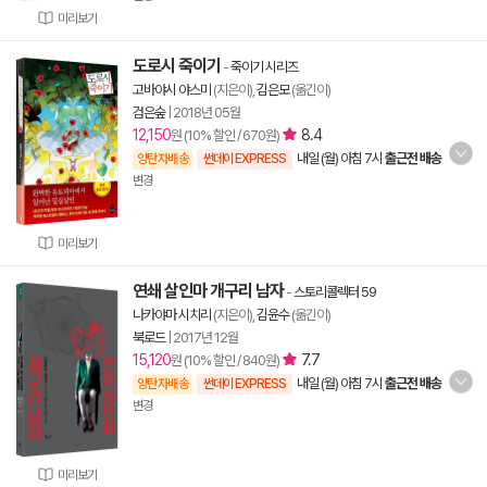
미리보기
도로시 죽이기
-
죽이기 시리즈
고바야시 야스미
(지은이),
김은모
(옮긴이)
검은숲
|
2018년 05월
12,150
8.4
원 (10% 할인 / 670원)
내일 (월) 아침 7시
출근전 배송
양탄자배송
썬데이 EXPRESS
변경
미리보기
연쇄 살인마 개구리 남자
-
스토리콜렉터 59
나카야마 시치리
(지은이),
김윤수
(옮긴이)
북로드
|
2017년 12월
15,120
7.7
원 (10% 할인 / 840원)
내일 (월) 아침 7시
출근전 배송
양탄자배송
썬데이 EXPRESS
변경
미리보기