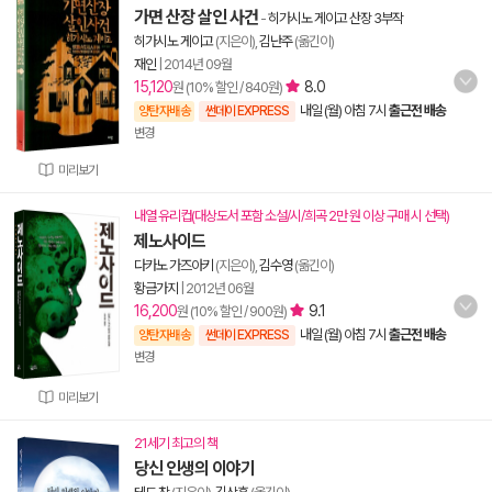
가면 산장 살인 사건
-
히가시노 게이고 산장 3부작
히가시노 게이고
(지은이),
김난주
(옮긴이)
재인
|
2014년 09월
15,120
8.0
원 (10% 할인 / 840원)
내일 (월) 아침 7시
출근전 배송
양탄자배송
썬데이 EXPRESS
변경
미리보기
내열 유리컵(대상도서 포함 소설/시/희곡 2만 원 이상 구매 시 선택)
제노사이드
다카노 가즈아키
(지은이),
김수영
(옮긴이)
황금가지
|
2012년 06월
16,200
9.1
원 (10% 할인 / 900원)
내일 (월) 아침 7시
출근전 배송
양탄자배송
썬데이 EXPRESS
변경
미리보기
21세기 최고의 책
당신 인생의 이야기