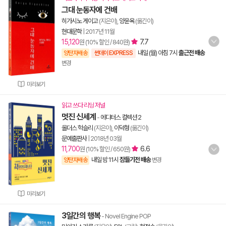
그대 눈동자에 건배
히가시노 게이고
(지은이),
양윤옥
(옮긴이)
현대문학
|
2017년 11월
15,120
7.7
원 (10% 할인 / 840원)
내일 (월) 아침 7시
출근전 배송
양탄자배송
썬데이 EXPRESS
변경
미리보기
읽고 쓰다 리딩 저널
멋진 신세계
-
에디터스 컬렉션 2
올더스 헉슬리
(지은이),
이덕형
(옮긴이)
문예출판사
|
2018년 03월
11,700
6.6
원 (10% 할인 / 650원)
내일 밤 11시
잠들기전 배송
양탄자배송
변경
미리보기
3일간의 행복
- Novel Engine POP