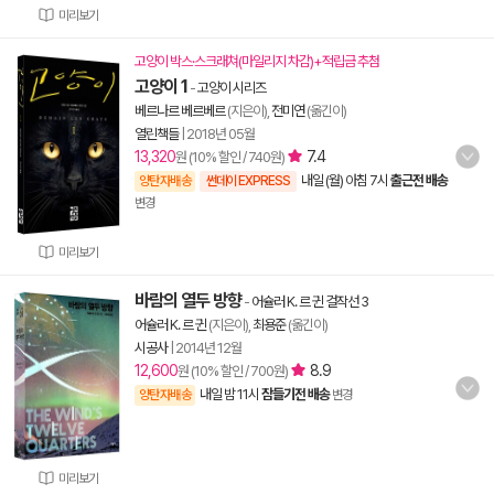
미리보기
고양이 박스·스크래쳐(마일리지 차감)+적립금 추첨
고양이 1
-
고양이 시리즈
베르나르 베르베르
(지은이),
전미연
(옮긴이)
열린책들
|
2018년 05월
13,320
7.4
원 (10% 할인 / 740원)
내일 (월) 아침 7시
출근전 배송
양탄자배송
썬데이 EXPRESS
변경
미리보기
바람의 열두 방향
-
어슐러 K. 르 귄 걸작선 3
어슐러 K. 르 귄
(지은이),
최용준
(옮긴이)
시공사
|
2014년 12월
12,600
8.9
원 (10% 할인 / 700원)
내일 밤 11시
잠들기전 배송
양탄자배송
변경
미리보기