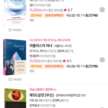
테드 창
(지은이),
김상훈
(옮긴이)
엘리
|
2016년 10월
15,300
8.7
원 (10% 할인 / 850원)
내일 (월) 아침 7시
출근전 배송
양탄자배송
썬데이 EXPRESS
변경
미리보기
미스터리의 거장 히가시노 게이고 타계
라플라스의 마녀
-
라플라스 시리즈
히가시노 게이고
(지은이),
양윤옥
(옮긴이)
현대문학
|
2016년 01월
15,120
8.3
원 (10% 할인 / 840원)
내일 (월) 아침 7시
출근전 배송
양탄자배송
썬데이 EXPRESS
변경
미리보기
먼슬리클래식 여권케이스
제5도살장 (무선)
-
문학동네 세계문학전집 150
커트 보니것
(지은이),
정영목
(옮긴이)
문학동네
|
2016년 12월