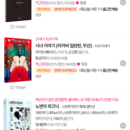
11,250
8.8
원 (10% 할인 / 620원)
내일 (월) 아침 7시
출근전 배송
양탄자배송
썬데이 EXPRESS
변경
미리보기
21세기 최고의 책
시녀 이야기 (리커버 일반판, 무선)
-
시녀 이야기
마거릿 애트우드
(지은이),
김선형
(옮긴이)
황금가지
|
2018년 04월
16,200
9.0
원 (10% 할인 / 900원)
내일 (월) 아침 7시
출근전 배송
양탄자배송
썬데이 EXPRESS
변경
미리보기
목성 반구 문진 (현대문학, 폴라북스 SF 포함 국내도서 2만원 이상)
노변의 피크닉
-
스트루가츠키 형제 걸작선
아르카디 나타노비치 스트루가츠키
,
보리스 나타노비치 스트루가
츠키
(지은이),
이보석
(옮긴이)
현대문학
|
2017년 12월