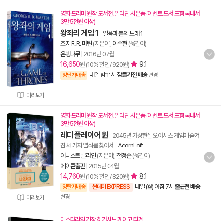
영화·드라마 원작 도서전. 알라딘 사은품 (이벤트 도서 포함 국내서
3만 5천원 이상)
왕좌의 게임 1
-
얼음과 불의 노래 1
조지 R. R. 마틴
(지은이),
이수현
(옮긴이)
은행나무
|
2016년 07월
16,650
9.1
원 (10% 할인 / 920원)
내일 밤 11시
잠들기전 배송
양탄자배송
변경
미리보기
영화·드라마 원작 도서전. 알라딘 사은품 (이벤트 도서 포함 국내서
3만 5천원 이상)
레디 플레이어 원
- 2045년 가상현실 오아시스 게임에 숨겨
진 세 가지 열쇠를 찾아서
-
AcornLoft
어니스트 클라인
(지은이),
전정순
(옮긴이)
에이콘출판
|
2015년 04월
14,760
8.1
원 (10% 할인 / 820원)
내일 (월) 아침 7시
출근전 배송
양탄자배송
썬데이 EXPRESS
변경
미리보기
미스터리의 거장 히가시노 게이고 타계