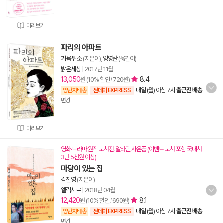
미리보기
파리의 아파트
기욤 뮈소
(지은이),
양영란
(옮긴이)
밝은세상
|
2017년 11월
13,050
8.4
원 (10% 할인 / 720원)
내일 (월) 아침 7시
출근전 배송
양탄자배송
썬데이 EXPRESS
변경
미리보기
영화·드라마 원작 도서전. 알라딘 사은품 (이벤트 도서 포함 국내서
3만 5천원 이상)
마당이 있는 집
김진영
(지은이)
엘릭시르
|
2018년 04월
12,420
8.1
원 (10% 할인 / 690원)
내일 (월) 아침 7시
출근전 배송
양탄자배송
썬데이 EXPRESS
변경