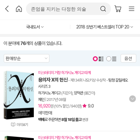
국내도서
2018 상반기 베스트셀러 TOP 20
이 분야에
76
개의 상품이 있습니다.
옵션
미스터리의 거장 히가시노 게이고 타계
용의자 X의 헌신
- 제134회 나오키상 수상작
-
탐정 갈릴레오
시리즈 3
히가시노 게이고
(지은이),
양억관
(옮긴이)
재인
|
2017년 08월
16,920
9.0
원 (10% 할인 / 940원)
예약판매
택배
로 주문하면
8월 18일 출고
변경
미리보기
미스터리의 거장 히가시노 게이고 타계