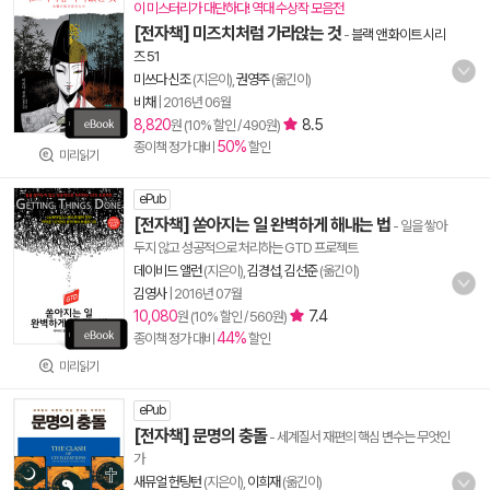
이 미스터리가 대단하다! 역대 수상작 모음전
[전자책] 미즈치처럼 가라앉는 것
-
블랙 앤 화이트 시리
즈 51
미쓰다 신조
(지은이),
권영주
(옮긴이)
비채
|
2016년 06월
8,820
8.5
원 (10% 할인 / 490원)
50%
종이책 정가 대비
할인
미리읽기
ePub
[전자책] 쏟아지는 일 완벽하게 해내는 법
- 일을 쌓아
두지 않고 성공적으로 처리하는 GTD 프로젝트
데이비드 앨런
(지은이),
김경섭
,
김선준
(옮긴이)
김영사
|
2016년 07월
10,080
7.4
원 (10% 할인 / 560원)
44%
종이책 정가 대비
할인
미리읽기
ePub
[전자책] 문명의 충돌
- 세계질서 재편의 핵심 변수는 무엇인
가
새뮤얼 헌팅턴
(지은이),
이희재
(옮긴이)