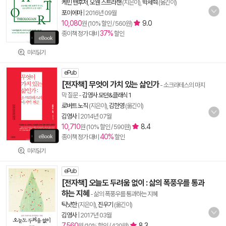
케빈 밴후저
,
오웬 스트라챈
(지은이),
박세혁
(옮긴이)
포이에마
|
2016년 09월
10,080
9.0
원 (10% 할인 / 560원)
37%
종이책 정가 대비
할인
미리읽기
ePub
[전자책] 무엇이 가치 있는 삶인가
- 소크라테스의 마지
막 질문
-
김영사 모던&클래식 1
로버트 노직
(지은이),
김한영
(옮긴이)
김영사
|
2014년 07월
10,710
8.4
원 (10% 할인 / 590원)
40%
종이책 정가 대비
할인
미리읽기
ePub
[전자책] 오늘도 두려움 없이 : 삶의 폭풍우를 통과
하는 지혜
- 삶의 폭풍우를 통과하는 지혜
틱낫한
(지은이),
진우기
(옮긴이)
김영사
|
2017년 03월
7,560
8.3
원 (10% 할인 / 420원)