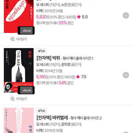
요 네스뵈
(지은이),
노진선
(옮긴이)
비채
|
2015년 04월
8,820
8.9
원 (10% 할인 / 490원)
55%
종이책 정가 대비
할인
미리읽기
ePub
[전자책] 박쥐
-
형사 해리 홀레 시리즈 1
요 네스뵈
(지은이),
문희경
(옮긴이)
비채
|
2014년 12월
8,190
7.9
원 (10% 할인 / 450원)
54%
종이책 정가 대비
할인
미리읽기
ePub
[전자책] 바퀴벌레
-
형사 해리 홀레 시리즈 2
요 네스뵈
(지은이),
문희경
(옮긴이)
비채
|
2016년 08월