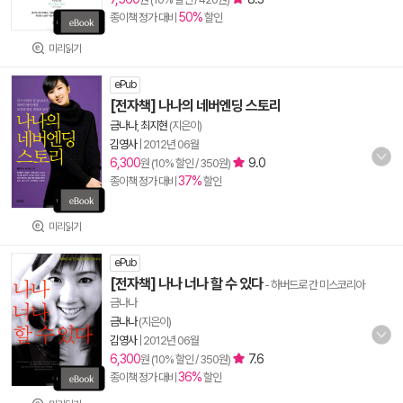
50%
종이책 정가 대비
할인
미리읽기
ePub
[전자책] 나나의 네버엔딩 스토리
금나나
,
최지현
(지은이)
김영사
|
2012년 06월
6,300
9.0
원 (10% 할인 / 350원)
37%
종이책 정가 대비
할인
미리읽기
ePub
[전자책] 나나 너나 할 수 있다
- 하버드로 간 미스코리아
금나나
금나나
(지은이)
김영사
|
2012년 06월
6,300
7.6
원 (10% 할인 / 350원)
36%
종이책 정가 대비
할인