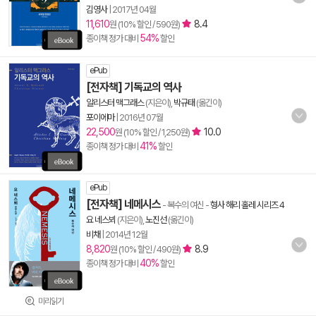
김영사
|
2017년 04월
11,610
8.4
원 (10% 할인 / 590원)
54%
종이책 정가 대비
할인
ePub
[전자책] 기독교의 역사
알리스터 맥그래스
(지은이),
박규태
(옮긴이)
포이에마
|
2016년 07월
22,500
10.0
원 (10% 할인 / 1,250원)
41%
종이책 정가 대비
할인
ePub
[전자책] 네메시스
- 복수의 여신
-
형사 해리 홀레 시리즈 4
요 네스뵈
(지은이),
노진선
(옮긴이)
비채
|
2014년 12월
8,820
8.9
원 (10% 할인 / 490원)
40%
종이책 정가 대비
할인
미리읽기