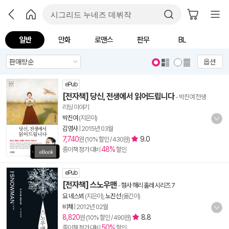
일반
만화
로맨스
판무
BL
옵션
ePub
[전자책] 당신, 전생에서 읽어드립니다
- 박진여 전생
리딩 이야기
박진여
(지은이)
김영사
|
2015년 03월
7,740
9.0
원 (10% 할인 / 430원)
48%
종이책 정가 대비
할인
ePub
[전자책] 스노우맨
-
형사 해리 홀레 시리즈 7
요 네스뵈
(지은이),
노진선
(옮긴이)
비채
|
2012년 02월
8,820
8.8
원 (10% 할인 / 490원)
50%
종이책 정가 대비
할인