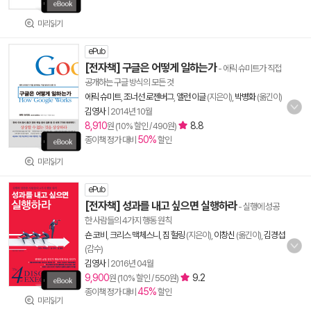
미리읽기
ePub
[전자책] 구글은 어떻게 일하는가
- 에릭 슈미트가 직접
공개하는 구글 방식의 모든 것
에릭 슈미트
,
조너선 로젠버그
,
앨런 이글
(지은이),
박병화
(옮긴이)
김영사
|
2014년 10월
8,910
8.8
원 (10% 할인 / 490원)
50%
종이책 정가 대비
할인
미리읽기
ePub
[전자책] 성과를 내고 싶으면 실행하라
- 실행에 성공
한 사람들의 4가지 행동 원칙
숀 코비
,
크리스 맥체스니
,
짐 헐링
(지은이),
이창신
(옮긴이),
김경섭
(감수)
김영사
|
2016년 04월
9,900
9.2
원 (10% 할인 / 550원)
45%
종이책 정가 대비
할인
미리읽기