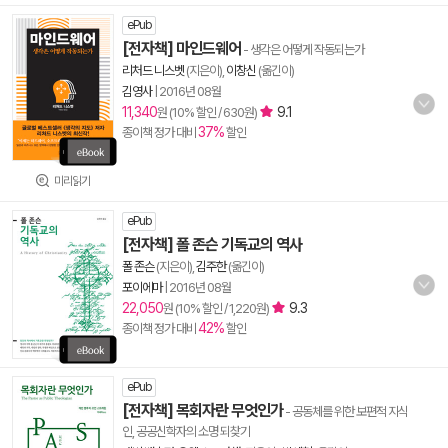
ePub
[전자책] 마인드웨어
- 생각은 어떻게 작동되는가
리처드 니스벳
(지은이),
이창신
(옮긴이)
김영사
|
2016년 08월
11,340
9.1
원 (10% 할인 / 630원)
37%
종이책 정가 대비
할인
미리읽기
ePub
[전자책] 폴 존슨 기독교의 역사
폴 존슨
(지은이),
김주한
(옮긴이)
포이에마
|
2016년 08월
22,050
9.3
원 (10% 할인 / 1,220원)
42%
종이책 정가 대비
할인
ePub
[전자책] 목회자란 무엇인가
- 공동체를 위한 보편적 지식
인, 공공신학자의 소명 되찾기