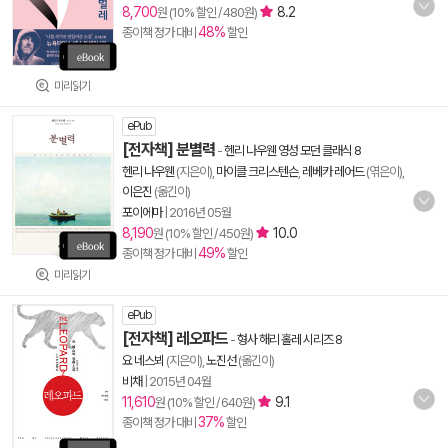
8,700
8.2
원 (10% 할인 / 480원)
48%
종이책 정가 대비
할인
미리읽기
ePub
[전자책] 분별력
-
헨리 나우웬 영성 모던 클래식 8
헨리 나우웬
(지은이),
마이클 크리스텐슨
,
레베카 레어드
(엮은이),
이은진
(옮긴이)
포이에마
|
2016년 05월
8,190
10.0
원 (10% 할인 / 450원)
49%
종이책 정가 대비
할인
미리읽기
ePub
[전자책] 레오파드
-
형사 해리 홀레 시리즈 8
요 네스뵈
(지은이),
노진선
(옮긴이)
비채
|
2015년 04월
11,610
9.1
원 (10% 할인 / 640원)
37%
종이책 정가 대비
할인