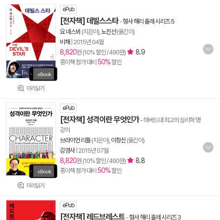
ePub
[전자책] 데빌스스타
-
형사 해리 홀레 시리즈 5
요 네스뵈
(지은이),
노진선
(옮긴이)
비채
|
2015년 04월
8,820
8.9
원 (10% 할인 / 490원)
50%
종이책 정가 대비
할인
미리읽기
ePub
[전자책] 성격이란 무엇인가
- 하버드대 최고의 심리학 명
강의
브라이언 리틀
(지은이),
이창신
(옮긴이)
김영사
|
2015년 07월
8,820
8.8
원 (10% 할인 / 490원)
50%
종이책 정가 대비
할인
미리읽기
ePub
[전자책] 레드브레스트
-
형사 해리 홀레 시리즈 3