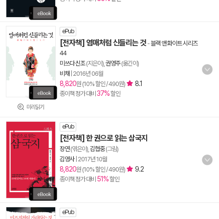
ePub
[전자책] 염매처럼 신들리는 것
-
블랙 앤 화이트 시리즈
44
미쓰다 신조
(지은이),
권영주
(옮긴이)
비채
|
2016년 06월
8,820
8.1
원 (10% 할인 / 490원)
37%
종이책 정가 대비
할인
미리읽기
ePub
[전자책] 한 권으로 읽는 삼국지
장연
(엮은이),
김협중
(그림)
김영사
|
2017년 10월
8,820
9.2
원 (10% 할인 / 490원)
51%
종이책 정가 대비
할인
ePub