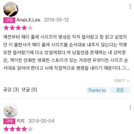
라고 간주한 겁니다. 이게 태라 눌리우스예요. 그리고 테라 눌리우스
가 제목에 갖다 붙였는지 모르기 때문에 나는 책을 통해 제목의 의미
메뉴
원칙에 따라, 영국인들은 애버리진의 입장 같은 건 고려하지 않고 자
를 유추해 보고자 했다. '박쥐는 죽음을 뜻한다. 모든 것을 빼앗겨 본
Anais.K.Lee
2016-05-12
기네 마음대로 새로 들어온 정착민들에게 토지 소유권을 나눠줬어요.
사람들만이 그것을 안다' 라고 책의 후표지에서는 그 의미를 스포일
애초에 애버리진들이 땅에 대한 소유권을 주장하지 않았으니까
러처럼 떠들어대고 있지만 읽고난 내 느낌은 약간 달랐다. 우리네 역
요.“ 수사과정에서 만난 빨강머리 여인 비르기타와 사랑에 빠지게 된
사 시간이 이 땅의 역사조차 제대로 가르치지 않기 때문에 타국의 역
예전부터 해리 홀레 시리즈의 명성은 익히 들어왔고 참 읽고 싶었지
해리 홀레. 사건은 미궁속으로 빠져들고 단서 하나 없이 시간만 흘려
사까지 밝은 헤안으로 바라볼 수 없기는 하지만 '도둑맞은 시대'라는
만 이 출판사가 해리 홀레 시리즈를 순서대로 내주지 않는다는 악명
보내던 중 루이 16세가 단두대에서 처형되는 연극 도중 오토가 실제
표현은 정말 생소한 것이었다. 어느 상식 책이나 인문학 책에서도 본
또한 들어왔기에 다소 망설여졌다.딱 남들만큼 존재하는 내 강박증
로 단두대에 잔인하게 살해되고 동료 형사인 앤드류 마저 오토의 집
적이 없는 그 문구에서 심한 지식적 괴리감을 느끼면서 나는 소설을
은, 책이든 만화든 영화든 스토리가 있는 거라면 무엇이든 시리즈 순
에서 목 매단 채 발견된다. 모든 사건의 중심에는 마약장수 에반스가
읽고난 다음 지식 검색에 나섰는데 속이 시원할만큼 그 내용에 대해
서대로 읽어야 한다고 뇌에 직접적으로 명령을 내리기 때문이다.그렇
있었고 비르기타는 스스로 미끼가 되어 에반스를 유인하기로 한다.
역설하고 있는 곳은 없었다. 다만 역자가 후미에 덧붙여 놓은 몇 장 속
게 손가락만 빨다가 해리 홀레의 탄생과도 같은 소설인 박쥐가 출판
더보기
그.러. 나 해리가 놓친 것은 바로 '애버리진'이었다. 앤드류가 죽기 전
에서 습득해보자면 원주민 가정을 미개하다고 규정짓고 혼혈아들을
된다는 소식을 접하고 얼른 구매했다.잔뜩 기대감에 젖어 두근두근.
공감 (
3
)
댓글 (0)
끊임없이 들려주었던 애버리진의 이야기를 새겨 듣지 않았다는 것.
겉모습으로 분류해 마치 과일공장에서처럼 그들을 배송했던 반 인류
일단은, 주인공인 해리가 정말로 마음에 들어서 반은 먹고 들어갔다.
결국 비르기타는 납치되고 해리는 동료에 이은 연인을 잃을 운명에
적인 일을 행한 일이 있다는 거였다. 자신의 부모와 생이별을 해서 백
애초에 주인공 때문에 소설을 본다고 해도 과언이 아닐 정도로 주인
처한다. 6월에는 미국에서 한 백인이 흑인교회에 난입하여 목사와
인처럼 생겼다고 백인의 가정에 입양되고 원주민처럼 생겼다고 해서
공의 매력도에 집착을 하는지라, 캐릭터 50, 스토리 30, 나머지 20
메뉴
신도 9명을 죽이는 사건이 벌어졌었다. 흑인 대통령이 당선 된 것으
무턱대고 공장의 일꾼으로 보내진 아이들은 훗날 자신의 미래를 도둑
정도로 일찌감치 측정을 해버린다. 스토리가 좀 별로라도 읽다가 소
키치
2014-05-04
로 미국 내 인종 차별이 순화되었을 것이라 생각했던 것과는 달리 미
맞은 채 남이 결정해 버린 삶에 순응하거나 반항하면서 나라의 문제
각장에 던져버리고 싶을 정도로 엉망이 아니라면야 아무래도 상관없
국의 인종차별은 더욱 극심해졌다고 한다. 위 사건은 백인 우월주의
거리로 전락하고 말았던 것이다. 중간중간에 '그 흑인, 애버리진'이라
다는 생각마저 해버린다.해리 홀레 다른 시리즈는 안 읽어봐서 잘 모