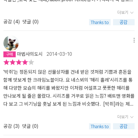
국인들의 땅소유가 되었고 너무도 쉽게 오스트레일리아를 접수했다.
읽음.뭐 해석에 문제 있다고 하지만 모데카이 만큼은 아니다
더보기
이때부터 백인들은 자신의 우월성을 내세우며 애버리진들을 변방으
공감 (
4
)
댓글 (0)
로 내쫓았고 애버리진은 저절로 열등한 종족으로 차별 당해왔다. 소
설에서 애버리진은 사건해결의 중요한 단서이며 연쇄 살인범이 탄생
하게 되는 계기? 나 다름없다. 애버리진의 전해져 내려오는 전설에는
메뉴
아담과 하와처럼 먹지 말아할 할 나무가 있었고, 그 나무를 따먹은 여
마법사의도시
2014-03-10
자(버룩부른의 아내)는 박쥐인 나라다란에 의해 죽음을 알게 되고, 이
후 온 세상에 죽음이 퍼트려지게 되었다는 것이다. 에덴 동산의 사과
나무는 애버리진의 야란나무였고 죽음을 알게 된 버룩부른의 후손들
'박쥐'는 정돈되지 않은 선물상자를 건네 받은 것처럼 기쁨과 혼돈을
은 죽음이라는 비극을 알게 되자 쓰디쓴 눈물을 흘리게 되었고 이후
함께 맛보게 한 크라임노블이다. 요 네스뵈의 '해리 홀레'시리즈를 통
야란나무 껍질에서 붉은 고무가 된 전설이 있다. “테라 눌리우스라고
해 다양한 모습의 해리를 봐왔지만 이처럼 어설프고 풋풋한 해리를
좀 웃기는 개념이 있어요. 영국인들이 오스트레일리아에 건너와서 경
만나보게 될 줄은 몰랐다. 시리즈를 거꾸로 읽은 느낌? 배트맨 영화를
작지가 많은 걸 보고 만든 개념이예요. 애버리진들이 감자밭에서 반
다 보고 그 비기닝을 훗날 보게 된 느낌과 비슷했다. [박쥐]라는 제목
나절을 지키고 서 있지 않는다는 이유로 그들을 열등한 인간으로 간
이 주는 느낌은 꽤나 묵직했다. 밤에 비행하고 동굴속에 숨어 살면서
더보기
주했지요. 그런데 애버리진은 자연을 속속들이 알았어요. 어디 가면
그들만의 규칙을 통해 어둠을 지배하는 이 날짐승은 '드라큐라' 탓에
공감 (
3
)
댓글 (0)
먹을 게 나는지 알고 제철에 찾아가 풍요롭게 먹고 살았죠. 그런데 한
두려워한 적도 있지만 꾸준히 시청하고 있는 '동물농장'덕분에 관심있
자리에 정착하지 않는다는 이유로 영국인들이 이곳을 임자 없는 땅이
게 지켜보게된 생명체였다. 그런 박쥐의 어떤 면을 염두에 두고 작가