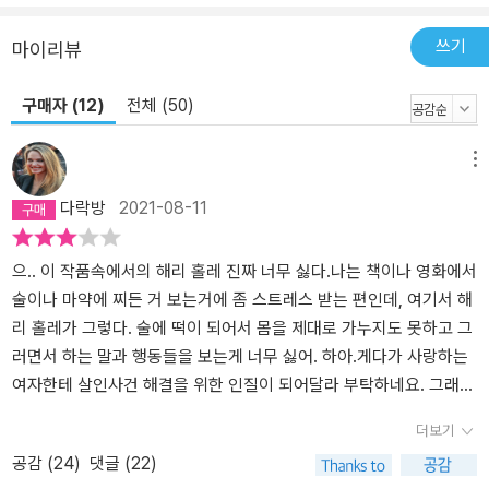
쓰기
마이리뷰
구매자 (12)
전체 (50)
메뉴
다락방
2021-08-11
으.. 이 작품속에서의 해리 홀레 진짜 너무 싫다.나는 책이나 영화에서
술이나 마약에 찌든 거 보는거에 좀 스트레스 받는 편인데, 여기서 해
리 홀레가 그렇다. 술에 떡이 되어서 몸을 제대로 가누지도 못하고 그
러면서 하는 말과 행동들을 보는게 너무 싫어. 하아.게다가 사랑하는
여자한테 살인사건 해결을 위한 인질이 되어달라 부탁하네요. 그래
서.. 하아-해리 홀레는 여기까지만 읽겠다. 더이상 읽고 싶지 않다. 무
더보기
슨 해리 홀레 사랑하면 다 비극적 결말이야. 역시 잭 리처인가...이책
공감 (
24
)
댓글 (22)
은 해리 홀레 시리즈의 시작을 알리는 책인데 나는 종결해버리게 됐