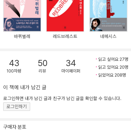
기’이자 북유럽 최고의 장르문학상인 유리 열쇠상과 리버튼상을 무려
동시에 안은 데뷔작, 원서 출간 후 십수년이 지나 번역 출간된 영문판
이 뒤늦게 열풍을 일으킨 화제작, 몸만 큰 ‘소년’이었던 해리가 번뜩이
는 형사이자 진짜 남자가 되기까지를 그려낸 잔혹한 성장소설, 형사
해리 홀레 시리즈 #1 《박쥐》가 드디어 출간되었다. 《박쥐》를 쓴 후
바퀴벌레
레드브레스트
네메시스
더 이상 주식 중개인으로 살 수 없다고 생각했다는 요 네스뵈. 그의 고
백처럼 작가의 터닝 포인트이자 ‘해리 홀레’라는 매력적인 인물의 풋
풋한 과거를 만나는 즐거운 경험이 될 것이다. 아무도 환영해주지 않
읽고 싶어요 27명
43
50
34
는 지구 반대편, 아무도 슬퍼해주지 않는 사건 현장… 그곳에서 마침
읽고 있어요 20명
내 해리 홀레가 태어났다! 삶은 잔인하지만 아름답다. 나는 늘 사회적
100자평
리뷰
마이페이퍼
읽었어요 208명
약자들이 품은 슬픔에 매료되곤 한다. _요 네스뵈 《박쥐》는 약자들을
위한 소설이다. “애버리진과 집시, 희귀병 환자 등 약자들이 자주 등
이 책에 내가 남긴 글
장하는 이유가 무엇인가?”라는 질문에 작가 요 네스뵈는 이렇게 말했
로그인하면 내가 남긴 글과 친구가 남긴 글을 확인할 수 있습니다.
다. “삶에는 잔인하지만 아름다운 부분들이 있다. 나는 사회적 약자들
로그인하기
을 유심히 관찰하며 그들의 슬픔, 그 특유의 아름다움에 매혹되곤 한
다.” 요 네스뵈의 이 같은 시선은 《박쥐》에서 일찌감치 시작되었으며,
이 작품에 가장 잘 드러나 있기도 하다. 노르웨이 여인의 살인사건을
구매자 분포
지원수사하기 위해 오스트레일리아에 착륙한 ‘해리’의 시선을 좇아가