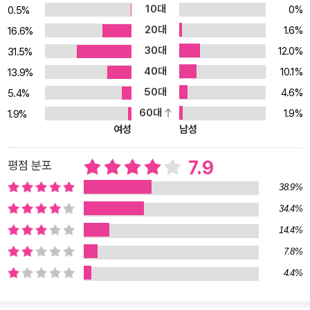
10대
0%
0.5%
다 보면 오스트레일리아 원주민인 애버리진의 전설을 만나게 된다.
20대
1.6%
16.6%
어느 날 갑자기 이주해온 백인들에게 터전은 물론 가족까지 빼앗기고
30대
12.0%
산산히 부서진 그들. ‘원주민 복지법령에 의거한 문명화’라는 목적으
31.5%
로 핍박받던 그들은 흡사 동굴 속에 갇혀버린 ‘박쥐’와도 같았던 것은
40대
10.1%
13.9%
아닐까. 《스노우맨》《레오파드》《레드브레스트》를 읽으며 해리의 매
50대
4.6%
5.4%
력에 흠뻑 빠져 ‘해리 홀레 홀릭’을 외쳐본 이들에게 《박쥐》는 필수코
60대
1.9%
1.9%
스다. 알코올 중독에다 권위주의 따위는 가볍게 무시해버리는, 뿌리
여성
남성
칠 수 없는 마력을 가진 해리의 풋내기 시절이 이 책에 고스란히 담겨
있어 마치 사랑하는 이의 사진첩을 들춰보는 애틋함을 느낄 수 있다.
7.9
평점 분포
《스노우맨》에서 알코올에 찌들어 사는 초췌한 중년의 해리를 만나고,
38.9%
《레오파드》에서 세상과 담을 쌓은 채 홍콩의 뒷골목에서 휘청거리는
34.4%
해리를 만났다면, 《박쥐》에서는 세상에 쉽게 상처받고, 자신의 실수
14.4%
에 아파하고 ‘정의’에 대한 신념과 올곧음(?)이 조금은 남아 있는 형사
해리를 만날 수 있다. 해리가 왜 그토록 술(짐 빔)과 싸우게 되었는지,
7.8%
사랑에 서투른 남자가 되어버린 사연은 무엇인지, 무엇이 그의 마음
4.4%
속에 트라우마를 새긴 것인지…. 해리의 태동을 발견하는 즐거움과 데
뷔작 특유의 신선한 작법을 맛보고 싶은 독자들에게 이 책을 권한다.