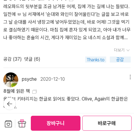
어요?' (p.86)나는 위 문장을 읽고 깜짝 놀랐다. '나의 부유한 애인
역되었습니다. 아마도 배경이 노르웨이가 아니라서 인듯합니다.) 자
다가올 테니까요.​​“해리는 어떤 사람일까. 어떻게든 그를 낯설게 만들
레오파드의 뒷부분을 조금 남겨둔 어제, 집에 가는 길에 나는 들떴다.
년'이 원서에서는 뭐라고 적혀있을지 모르겠지만, 이런 느낌이라면
신만의 독특한 캐릭터를 만들기 위해 성직자, 게이 등 여러 설정들을
고 싶어 고민하던 기억이 아직 생생하다. ‘사제’와 ‘게이’로까지 설정해
일전에 ㅂ 님 서재에서 '순대와 와인이 잘어울린다'는 글을 보고 바로
이건 정말 쎄한 느낌이잖아. '나의 부유한 애인년'이라는 건 상대를 비
고민했었다던 '요 네스뵈'는 결국 많은 범죄소설 속에서 쉽게 볼 수 있
본 끝에 결코 주류에 속할 수 없는 문제투성이의 형사가 탄생했다. 그
그 날 순대를 사서 냉장고에 넣어두었었는데, 바로 어제! 그것을 먹기
하함과 동시에 '네 어린시절은 그랬지'를 알고 뭔가 가슴에 누르고 있
는 스탠다드한 알콜 중독과 조직에 순응하지 않는 외톨이인 캐릭터로
통제 불가능한, 날것의 느낌이 나는 좋았다.”(작가의 말 中)​
로 결심하였기 때문이다. 마침 집에 혼자 있게 되었고, 아아 내가 너무
는 느낌이지 않나. 이것을 농담으로 승화시킬 수 있을까? 그는 그렇게
'해리 홀레'를 창조하지만 성공적인 캐릭터로 성장시킵니다. 가끔은
나 좋아하는 혼술의 시간, 게다가 재미있는 요 네스븨 소설과 함께라
말하며 웃었고, 나도 따라 웃었다. '년'이라는 단어도 '나의'라는 단어
다른 사람들의 말도 듣고 고분고분하고 연애에 서툰 소설 속의 젊은
니. 너무 씐났다. 나는 집에 도착하자마자 씻고 스콘 반죽을 해서 냉장
와 함께 따라오니 나쁘지 않았다. 이게 다 애정을 담은 표현 아닐까?
'해리 홀레'가 낯설고 신기하며 풋풋해 보이기도 했지만, 언제부터 알
더보기
고에 휴지시킨 뒤에(왜?) 냉장고에서 순대를 꺼내 시키는대로 끓는물
(p.86-87)레슬리도 나처럼 직감적으로 쎄했던 것 같다. 그러나 이
콜 중독이었는지 모를 정도로 중독이 심각한 '해리'가 자신에게 벌을
공감 (
37
)
댓글 (6)
에 15분을 끓여냈다. 그리고 책을 펼치고 와인을 따라서 쨘-으하하하
남자가 너무 좋고 그래서 애써 좋게 생각했을 것이다. 응 '나의'를 붙
주기위해 금주를 하게 된 사연, 그러다 다시 알콜 앞에서 무너지는 모
하하하하하하하 씐난다!나는 그렇게 따뜻한 순대와 와인을 먹으면서
여줬잖아, '나의'를 붙이니까 애정을 담은 것 같은데? 하고.그저 문맥
습, 그리고 평생 안고 살아야할 상처를 겪는 작품 속의 그를 보니, 앞
히융히융 좋구먼, 행복하다, 했다. 사실 내가 와인의 맛을 잘 모르는
으로 다른사람에게 일어난 일을 생각하기보다는 내가 직접 겪는다면
psyche
2020-12-10
메뉴
으로 펼쳐질 앞날 역시 밝지 않다는 걸 알고 있는 저로서는 읽는 내내
사람이기 땜시롱, 순대가 와인하고 막 잘 어울리는지는 잘 모르겠지
어떨지 구체적으로 대입해보면 내가 어떤 반응을 보일지 생각해볼 수
연민을 느끼지 않을 수 없었습니다. 높은 연봉의 증권 중개인으로 생
8월에 읽은 책
만, 확실히 깍두기 보다는 잘 어울리는 것 같았다. 여튼 그렇게 요 네
있다. 그러니까 직감적으로 '싫은데?!' 라고 나는 레슬리가 당한 일앞
활하다 노르웨이 최다 앨범 판매 기록을 세울 정도로 잘 나가는 밴드
올리브 키터리지는 한글로 읽어도 좋았다. Olive, Again의 한글판은
스뵈 책장을 넘기는데, 요 네스뵈 소설은 이래서 재미있어, 하는 부분
뒤로가
에 생각했지만, 그러나 만약 내가 가장 사랑하는 사람이 나에게 저렇
의 리더가 되고, 휴가차 떠난 오스트레일리아에서 에세이를 써달라고
기
어떨까.
들은 유머에 있었다. 해리 홀레의 유머 감각. 그러니까 시종일관 웃기
게 반응한다면? 나는 내가 가장 사랑했던 남자를 대입해 똑같은 상황
부탁한 출판사 직원에게 6개월 뒤에 제멋대로 범죄 소설을 던져준뒤
지는 않는데 가끔씩 툭, 웃겨줘서 내가 책을 읽다가 피식 웃는거다. 어
을 머릿속으로 그려보았다.싫었다.싫었는데,그런데,그렇다고 '헤어
더보기
세계적으로 유명한 작가가 된 '요 네스뵈'는 전형적으로 많은 재주를
보관함담기
선물하기
장바구니
바로구매
제 내가 읽은 부분 중에는 해리 홀레가 상사인 군나르 하겐에게 콩고
져!' 라고 할 것 같진 않았다.그가 그런 말을 내게 했다는 사실을 계속
타고난 사람입니다. 그리고 그 재주 모두를 성공적으로 밥벌이에 이
공감 (
15
)
댓글 (26)
로 출장을 다녀오겠노라 허락을 구하는 장면이 있었다.'그런데 사실
간직한 채로, 아마도 그 순간을 무사히 넘기려고 했을 것 같다. 없던일