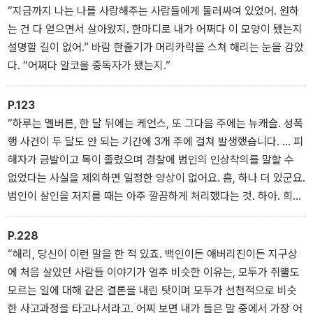
“지금까지 나는 나를 사랑해주는 사람들에게 둘러싸여 있었어. 원하
는 건 다 얻으면서 살아왔지. 한마디로 내가 어쩌다 이 모양이 됐는지
설명할 길이 없어.” 바람 한줄기가 머리카락을 스쳐 해리는 눈을 감았
다. “어쩌다 알코올 중독자가 됐는지.”
P.123
“하루는 멜버른, 한 달 뒤에는 케언스, 또 그다음 주에는 뉴캐슬. 성폭
행 사건이 두 달도 안 되는 기간에 3개 주에 걸쳐 발생했습니다. … 피
해자가 금발이고 목이 졸렸으며 경찰에 범인의 인상착의를 말할 수
없었다는 사실을 제외하면 일정한 양상이 없어요. 흠, 하나 더 있군요.
범인이 살인을 저지를 때는 아주 깔끔하게 처리했다는 것. 하아. 희생
자를 깨끗이 씻겨서 자신의 흔적을 말끔히 제거한 것 같습니다. 지문,
정액, 옷의 섬유, 머리카락, 희생자의 손톱에 낀 피부조직까지 전부 다
P.228
요.”
“해리, 당신이 이런 말을 한 적 있죠. 백인이든 애버리진이든 지구상
에 처음 살았던 사람들 이야기가 얼추 비슷한 이유는, 모두가 쥐뿔도
모르는 일에 대해 같은 결론을 내린 탓이며 모두가 선천적으로 비슷
한 사고과정을 타고나서라고. 어찌 보면 내가 들은 말 중에서 가장 어