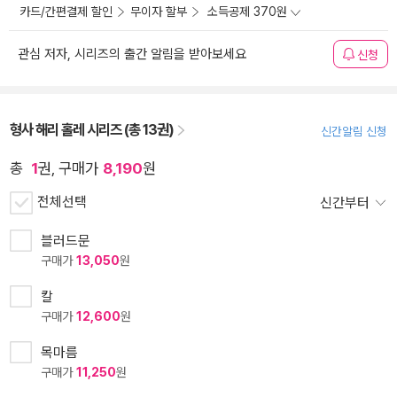
카드/간편결제 할인
무이자 할부
소득공제 370원
관심 저자, 시리즈의 출간 알림을 받아보세요
신청
형사 해리 홀레 시리즈 (총 13권)
신간알림 신청
총
1
권, 구매가
8,190
원
전체선택
신간부터
블러드문
구매가
13,050
원
칼
구매가
12,600
원
목마름
구매가
11,250
원