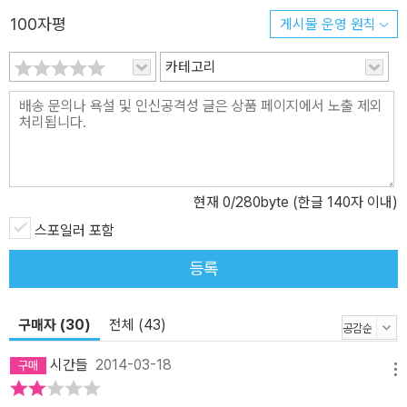
시리즈 전체의 퍼즐을 완성하는 짜릿함을 느낄 것이다. [주요 수상]
100자평
게시물 운영 원칙
유리열쇠상 수상 리버튼상 수상 에드거상 노미네이트 대거상 노미네
이트 임팩 더블린 문학상 노미네이트 노르웨이 북클럽상 수상 노르웨
카테고리
이 북셀러상 수상 커커스 리뷰 선정 2011 최고의 소설 덴마크 작가협
회 선정 올해의 소설 아일랜드 2011 베스트셀러 작가 선정 핀란드 스
릴러 작가협회 선정 최고의 외국문학상 수상 2013 페르귄트상 수상
현재
0
/280byte (한글 140자 이내)
스포일러 포함
등록
구매자 (30)
전체 (43)
시간들
2014-03-18
메뉴