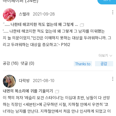
마이페이퍼 (34편)
경찰 '앤드류'가 이끄는 데로 다니며 수사를 하다가 이 사건이 연쇄살
에서의 마지막 이야기는 첫 시작점이 끝 시작점이 될 수 있다는 단순
니) 그런 해리였습니다. 겉으로는 노르웨이 여성의 살인사건 이었지
인일 가능성이 대두되면서, 소설 중반까지 사건 수사의 주변인에 머
함 또는 우리가 이루고자 하는 이야기의 결말이 때로는 간단하다는
만 사건을 조사 할수록 드러나는 진실은 그렇게 단순한 사건이 아니
스텔라
2021-09-28
메뉴
물던 '해리 홀레'는 의도치 않게 수사의 중심으로 밀려들어 갑니다. 어
것에 대한 나름의 교훈을 느꼈다. 90년대의 작품으로서 그 세대에서
었습니다. 그러나 시드니의 형사들은 왠지 사건을 단순한 사건으로
˝..... 나한테 해코지한 적도 없는데 왜 그렇게 ...
쩌면 이 작품 속 '해리 홀레'는 운 나쁘게 타국으로 보내져 겪지 말았
풍기는 문화에 대한 어려움을 설명 등 을 편하게 보충해주기에 이해
덮어 버리려 하지만 해리는 파트너 앤드류 형사와 함께 사건속으로
'..... 나한테 해코지한 적도 없는데 왜 그렇게 그 남자를 미워했는
어야 할 일들에 휩싸여 버린 건지도 모릅니다. 반골 기질이 보이긴 하
도를 높였으며, 무엇보다도 이 책의 가장 큰 줄기는 사건 속에서의 해
깊이 들어갑니다. 오스트레일리아 원주민 애버리진 출신인 앤드류는
지 늘 의문이었지.''인간은 이해하지 못하는 대상을 두려워하니까. 그
지만 아직은 순수해 보이는 '해리 홀레'는 낯선 땅에서 벌어진 이 사건
리의 시작과 아픔이 가장 큰 뿌리를 가진다고 생각된다. 그러기에 해
중간중간 해리에게 원주민의 역사와 전설에 대해 이야기 해 주기도
리고 두려워하는 대상을 증오하고.'- P162
이 자신의 남은 인생을 흔들어 놓을 거라곤 전혀 예상치 못한 채, 앞으
리 인생에서 알콜이 어떤 의미인지 그리고 우리들 세상에서의 일탈과
하고, 애버리진 친구도 소개해주며 돈독한 정을 쌓아갑니다. 그러던
로 평생 안고 살아가야할 또 다른 슬픈 이야기의 시작을 맞이하게 됩
비견된다...... 그의 앞날의 인생이 더욱 궁금해지는 시작과 미완성의
중 일어난 앤드류의 죽음은 해리에게 큰 상실감을 안겨주게 됩니다. ​​
더보기
니다. 처음부터 비극의 주인공이 될 운명어었던 겁니다. '당신만 그런
해리를 볼 수 있는 작품이였다.
해리는 단두대를 보고는 지난번에 발전소에서 본 공연의 변주라는걸
공감 (
16
)
댓글 (0)
게 아니에요, 해리. 오스트레일리아 백인들도 혹여 말실수할까 봐 병
알아챘다. 오늘밤에 분명 여왕이 등장 하려는지 오토가 빨간색 야회
적으로 조심해요. 참 모순이죠. 무엇보다도 우리 종족의 자부심을 뭉
복을 입고 긴 백발의 가발을 쓴 채 얼굴에는 하얀분칠을 하고 등장했
개놓고 정작 그게 없어지자 그걸 깔아뭉개버릴까 벌벌 떨다니.' 호주
다. 몸에 딱 달라붙는 검은옷을 입고 커다란 귀를 붙였으며 겨드랑이
다락방
2021-08-10
메뉴
원주민인 '애버리진'에게 죽음을 의미하는 '박쥐'를 타이틀로 하는 이
밑에 거미줄 같은걸 붙여서 악마처럼 보였다. 그가 박쥐 같다고, 해리
내면의 목소리에 귀를 기울이기
작품은 백인들에게 자신들의 땅을 빼앗긴 '애버리진' 사람들과 그들의
는 생각했다. (234쪽)​​해리는 눈을 감았다. '느껴지지 않습니까? 박쥐
이 책의 저자 '레슬리 모건 스타이너'는 이십대 초반, 남들이 다 선망
신화가 상당히 중요한 부분을 차지하고 있습니다. 땅을 빼앗긴 것도
의상을 입은 자가 우리가 찾는 자에요. 나라다란!''나라다란.' 용수가
하는 직장인 <세븐틴>에 근무하던 시절, 지하철 안에서 우연히 '코
억울한데 자신들에 관한 정부의 오락가락하는 정책들 때문에 더욱 비
따라 말했다. '애버리진에게 죽음의 상징, 박쥐.' (245쪽)​​요 네스뵈는
너'라는 남자를 만난다. 지하철안에서 처음 만나 인사하게 되었고 이
참해지는 '애버리진'들의 이야기는 상당히 가슴을 아프게 합니다. 미
레드브레스트에서 세계 제2차대전 당시의 치욕스럽고 아팠던 노르웨