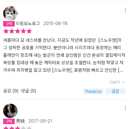
다. ㅋㅋㅋㅋㅋ잭 리처 만세!!'돈 들여 욕구를 해결할 필요가 없었나
보군요.' 해리가 말했다.샌드러가 콧방귀를 뀌었다. '성욕이랑은 상관
메뉴
없어요. 성을 사려는 욕구는 별개예요. 남자들한테 그건 강렬한 쾌감
드림모노로그
2015-08-18
이에요. 집에서못하는 걸 우리가 아주 다채롭게 해줄 수 있으니까. 진
짜예요.'- P151'어렸을 때 우리 집 근처에 게이가 살았어.' 해리가 기억
을 더듬었다. 마흔 살쯤 됐을 텐데 혼자 살았고, 우리 동네에서 그 남
여름마다 요 네스뵈를 만난다. 지금도 작년에 읽었던 [스노우맨]의
자가 게이인 걸 모르는 사람이 없었어. 겨울에는 우리가 그 남자한테
그 섬뜩한 공포를 기억한다. 뿐만아니라 시리즈마다 등장하는 해리
눈 뭉치를 던지면서 ‘남창‘이라고 소리치고는 죽어라 내뺐어.그 남자
홀레만이 창조해 내는 발군의 연쇄 살인범은 인간 본성의 결집체이자
한테 잡히면 엉덩이에 그 짓을 당할 줄 알았거든. 그런데그는 한 번도
욕망를 집대성 해 놓은 캐릭터로 상상을 초월한다. 눈처럼 하얗고 차
쫓아오지 않고 그냥 모자를 귀까지 푹 눌러쓰고 집으로 갔어. 그리고
가우며 희귀병을 앓고 있던 [스노우맨], 표범처럼 빠르고 잔인한 [레
어느 날 갑자기 동네를 떠났어. 나한테 해코지한 적도 없는데 왜 그렇
오파드], 복수의 화신으로 표현된 [네메시스]까지 이 비범한 캐릭터
더보기
게 그 남자를 미워했는지 늘 의문이었지.''인간은 이해하지 못하는 대
들로 인해 지루할 틈이 없었다. 이 모든 책들의 프리퀄이자 해리 홀레
공감 (
9
)
댓글 (0)
상을 두려워하니까. 그리고 두려워하는 대상을 증오하고.'- P162
시리즈의 첫 단추인 『박쥐』를 드디어 만났다. 책장에 [박쥐],[데빌스
스타]를 나란히 꽂아두고 시간 날때 읽으려 하고 있었는데 요며칠 짬
이 나서 [박쥐]를 꺼내들었다. 전작들의 배경과 달리 이 책은 오스트
메뉴
레일리아가 배경이다. 노르웨이 형사인 해리가 오스트레일리아에 까
秀映
2017-09-21
지 날아간 이유는 노르웨이인 '잉게르 홀테르'가 외진 해안 절벽에 버