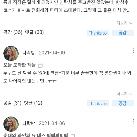
름과 직장은 말하게 되었지만 연락처를 주고받진 않았는데, 한참후
국의 원주민인 인디언들과는 다르게 호주 내에서 '애버리진'들의 범죄
이의 역사를 이야기했습니다. 오늘 읽은 '박쥐'에서 요 네스뵈는 또 한
코너가 회사로 전화해와 파티에 초대한다. 그렇게 그 둘은 다시 만나
율은 높아만 가고, 뒤늦게 보상이라도 해주려는듯 한 백인들의 정책
번 다른나라의 역사를 이야기합니다. 바로 사건현장인 오스트레일리
게 되고 데이트를 거듭하며 사랑에 빠지게 된다. 레슬리가 사랑에 빠
들은 때로는 너무 잔인하기 까지 합니다. 그런 정책들은 '앤드류'로 대
아의 역사입니다. 사실 잘 알지 못해서 책을 읽고 검색까지 해 본 애버
더보기
진 코너는 어린시절 계부로부터 폭행당했고 제대로 학교를 다니지도
변되는 일명 '도둑맞은 세대'들을 만들어 놓았습니다. '요 네스뵈'는 이
리진이라는 오스트레일리아의 원주민에 대한 이야기는 그네들의 입
공감 (
36
)
댓글 (33)
못해 혼자서 살 길을 찾아 지금 누구나 선망하는 증권사에 다니고 있
런 '애버리진'의 이야기들을 소설 속에 상당 부분 할애하면서 타국에
장에서 보면 무척이나 아프고 안타까운 역사입니다. 백인의 피가 섞
다. 섹스를 하고 코너의 어린 시절 불행한 얘기를 듣다가 레슬리는 공
서 살인 사건을 해결하는 '해리 홀레' 첫 이야기를 진행시킵니다. 다
인 아이들을 원주민 부모에게서 강제 격리시켜 백인가정에 입양시켰
감하며 마음 아파한다.레슬리라고 사랑을 받고산 건 아니었다. 엄마
다락방
2021-04-09
읽고 나니 왜 노르웨이가 아닌 오스트레일리아를 배경으로 이 작품을
다는 '도둑맞은 세대'는 가난 때문에 아이를 머나먼 타국땅으로 입양
메뉴
는 알콜중독에 툭하면 딸을 무시했고 아빠는 그 모든 것으로부터 거
썼는지 나름 이해가 됐습니다. 이 작품 '박쥐'를 끌고 가는 캐릭터들은
보내던 우리네 그 옛날을 떠올리게도 하는 슬프고 안타까운 대목이기
오늘 도착한 책들
리를 두고 있었다. 레슬리가 자신의 어린시절 살던 동네를 보여주며
대부분이 원주민 '애버리진', 동성애자, 외국인 등 주류가 아닌 비주
도 했습니다. ​​어쩌다 그렇게 해리는 거칠어졌는지, 왜 그렇게 술을 마
누구도 날 막을 수 없어!! 크릉-기분 너무 꿀꿀한데 책 열한권이나 와
자신이 얼마나 불행했었는지를 얘기하자 코너는 그러나 그 불행한 어
류, 소수자들이기 때문입니다. '요 네스뵈'는 그들의 이야기 안에 또
셔댔는지, 그리고 사랑에는 또 왜 그렇게 서투른건지...그냥 그게 바로
도 나아지질 않는구먼.. ㅠㅠ
린시절에 공감해주는 대신, 네가 불행을 뭘 아느냐고 화를 낸다. 이렇
다른 이방인인 노르웨이 경찰 '해리 홀레'를 화자로 내세워 비주류들
'그'의 매력이라고 생각했었다면 이 책을 읽고 조금은 그 생각이 달라
게 부유한 동네에서 살았고 부모도 하버드를 나온 네가 어떻게 불행
의 이야기가 중심인 범죄 소설을 쓰고 싶었던 게 아닐까 생각됩니
지지 않을까요. 첫눈에 반한 여자에게 수줍게 데이트 신청을 하고 자
더보기
하냐고, 나와 왜이렇게 다른 거냐고 화를낸다. 레슬리는 자신의 어린
다. 좋아하는 시리즈의 첫 작품을 읽는다는 건 언제나 흥분되는 일입
신의 과거를 그녀에게 털어 놓기도 하는 풋풋한 사랑에 빠진 해리도
공감 (
31
)
댓글 (12)
시절에 대해 공감받고 싶었지만 코너를 더 화나게 한다. 그런 어린 시
니다. 이번 경우엔 책의 순수한 재미와는 별개로_첫 작품이 좀 늦게
이 책에서는 만날 수 있었습니다. 그 사랑이 비극으로 끝나버린것이
절을 갖고 있었으므로. 그리고 며칠간 둘 사이는 연락도 없이 냉랭했
나와서_ 후속 작품들 속에서 계속 언급되는 '해리 홀레'가 유명해진
어쩌면 사랑에 서툰 그를 만들었는지도 모르겠네요. 해리홀레에 홀릭
는데 며칠후 코너로부터 전화가 온다. 당신 괜찮냐는 레슬리의 말에
다락방
2021-04-06
메뉴
사건을 드디어 읽게 된다는 기대감까지 더해져서 더 흥분되었습니다.
된 독자라면 해리형사를 탄생시킨 이 책 '박쥐'를 꼭 읽어보시라고 권
코너는 웃으며 답한다.'당연하죠. 나의 부유한 애인년은 어떻게 지냈
(영.미권에서도 '박쥐'와 두 번째 작품 'Cockroaches'는 가장 늦게 번
하고 싶습니다. 지금까지와는 다른 해리의 모습이 새로운 매력으로
순대와 와인과 요 네스 뵈뵈뵈뵈뵈