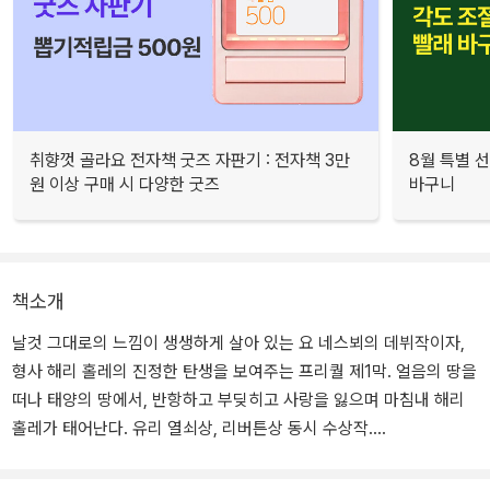
취향껏 골라요 전자책 굿즈 자판기 : 전자책 3만
8월 특별 선
원 이상 구매 시 다양한 굿즈
바구니
책소개
날것 그대로의 느낌이 생생하게 살아 있는 요 네스뵈의 데뷔작이자,
형사 해리 홀레의 진정한 탄생을 보여주는 프리퀄 제1막. 얼음의 땅을
떠나 태양의 땅에서, 반항하고 부딪히고 사랑을 잃으며 마침내 해리
홀레가 태어난다. 유리 열쇠상, 리버튼상 동시 수상작.
노르웨이 여인의 살인사건을 수사하기 위해 오스트레일리아에 도착