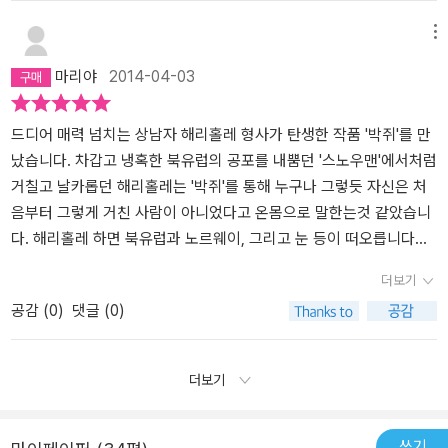
<레드브레스트>로 바로 넘어갈 수도 없고... 애매하다. <스노우 맨>
명이 아닐지도 모른다는 새로운 가설을 세우지만 '해리 홀레'는 이 사
의 고통이 나에게는 희열을 주다니... 해리홀레의 인생이 전해주는 재
다음 편인 <레오파드>는 일단 구입하긴 했는데 두께가 장난이 아니
건의 수사가 겉돌고 있다는 느낌을 지울 수 없습니다. 이방인인 자신
미이다. ‘잉게르 홀테르’라는 노르웨이 여성이 먼 이국의 땅 호주에서
메뉴
고... 얼른 해리 홀레 시리즈 전권이 국내에 출간되길 빌고 또 빌 뿐이
의 신분에 한계를 느낀' 해리 홀레'는 조만간 노르웨이로 떠나기로 결
죽음을 맞이한다. 이에 노르웨이 형사 해리홀레가 과거의 사건 속에
마리야
2014-04-03
다.
심하지만 그의 앞에 이 사건이 '잠재적' 연쇄살인 사건으로 볼 수 있는
서의 벗어났는지에 대한 시험의 연장에 일환으로 이곳에 급파된다.
결정적인 단서가 나타납니다. '전부 얼간이들이야, 홀리. 우린 얼간이
공조수사의 면목과 자국의 속인주의에 따라서 해리는 입국하면서 만
야. 태생이 멍청해서 그 무언가를 이룰 수 있다고 믿지. (...) 일단 경찰
난 호주의 경찰 파트너 ‘앤드류’는 유머와 여유를 가진 자로서 해리와
드디어 매력 넘치는 상남자 해리홀레 형사가 탄생한 작품 '박쥐'를 만
이 돼서 참호 속으로 기어들어 가면 빠져나올 길이 없거든. 도대체 무
묘하게 파트너 쉽이 맞아 여러 가지 입장에서 접근하면서 사건의 이
났습니다. 차갑고 냉혹한 북유럽의 공포를 내뿜던 '스노우맨'에서처럼
슨 일이 벌어진 건가 싶은 순간에 잘못된 결정을 내리는 거야. 우린 죽
면을 들여다보기 시작한다. 그러면서 잉게르의 주변 사람들을 탐문해
거칠고 날카롭던 해리홀레는 '박쥐'를 통해 누구나 그렇듯 자신은 처
는 날까지 공상적 박애주의자로 살아갈 운명이고 또 실패할 운명이
가면서 그의 옛 아르바이트 동료, 남자친구에게 이르게 된다.하지만
음부터 그렇게 거친 사람이 아니었다고 온몸으로 말한는것 같았습니
야.' 짐 빔을 즐겨 마시고 카멜을 피우는 빼빼마른 190 센치미터의 장
여기서 범인이 바로 밝혀진다면 이건 당연코 말도 안되는 얘기겠죠.^
다. 해리홀레 하면 북유럽과 노르웨이, 그리고 눈 등이 떠오릅니다만
신 형사 '해리 홀레'가 일 년만에 돌아왔습니다. 그것도 30대 초반의
^ 이야기는 중반에 접어들어서도 오스트레일리아의 설화 등을 간간
북유럽이 아닌 오스트레일리아에서 처음 만나는 해리홀레는 조금 낯
더보기
젊고 풋풋한 모습으로. '해리 홀레'가 처음으로 등장하는 무대는 독특
히 전달하여 이야기 구성력에 힘을 실어준다. 그 이야기들의 빛과 그
설기도 했습니다. 하지만 역시 그는 매력 넘치는 해리홀레 형사가 맞
공감 (
0
)
댓글 (0)
하게도 자국인 노르웨이가 아닌 그 반대편에 위치한 오스트레일리아
늘이 이 사건에서 어떤 거울로서 비추어지는지 그것을 판단하는 것은
았습니다. 뜬금없지만 왠지 모르게 그의 목소리는 아주 굵고 나직하
입니다. 말이 공조수사이지 오스트레일리아 당국이 관광객 유치에 지
해리와 우리들일 것이다. 한편 해리는 사건을 파고들수록 자신의 어
고 느릴것 같다는 생각이 문득 드네요. (정말 뜬금없다...)​​오스트레일
장이 있을지도 몰라 부른 형식적인 참관인이나 다름없습니다. 자신의
두운 면에 다다르기 시작하며 후에도 계속 되는 술의 문제가 드러난
리아에서 일어난 노르웨이 여성의 살인사건을 수사하기 위해 해리는
더보기
성(性)인 '홀레'를 '홀(Hole)'이 아닌 '홀리(Holy)'로 부르는데 그나마
다. 왜 해리가 알콜중독자가 되었는지에 대한 사연은 ‘박쥐’에서 왜 고
이곳을 찾아왔습니다. 이미 알고 있었던 거칠고 난폭한 해리가 아닌,
감사해 하는 '해리 홀레'는 타국에서 자신이 할 수 있는 일이 별로 없
통을 받았는지 그리고 자신을 주체할 수 없을 때 마시는 술에 대해 면
조금은 서툰, 그리고 동료형사의 아픔을 함께 할 수 있는, 따뜻함이 낯
다는 걸 잘 알고 있습니다. 오스트레일리아 원주민인 '애버리진' 현지
역력이 떨어져 통제 불가능한 중독자가 되었는지 알 수 있다. <박쥐>
설것 같지만 낯설지 않은, 그렇지만 아무래도 왠지 조금은 낯선(뭐래
쓰기