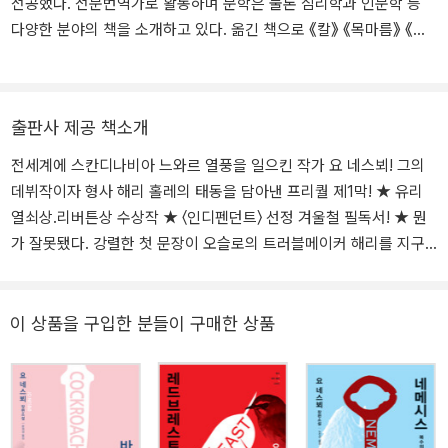
전공했다. 전문번역가로 활동하며 문학은 물론 심리학과 인문학 등
학상 유리열쇠상과 리버튼상을 동시 수상하며 단번에 주목받는 작가
다양한 분야의 책을 소개하고 있다. 옮긴 책으로 《칼》 《목마름》 《폴
로 떠올랐다. ‘형사 해리 홀레 시리즈’는 전세계 40개국에서 출간 즉
리스》 《팬텀》 《바퀴벌레》 《박쥐》 등이 있다.
시 베스트셀러에 오르고 6000만 부의 판매고를 기록하는 등 북유럽
문학 붐의 선두에 섰다. 2013년 노르웨이 문학을 세계에 알린 공로를
인정받아 페르귄트상을 받았으며, 2015년 상트페테르부르크상, 201
출판사 제공 책소개
6년 리버튼공로상, 2019년 리버튼상을 수상했다. 《질투하는 남자》
전세계에 스칸디나비아 느와르 열풍을 일으킨 작가 요 네스뵈! 그의
는 장편 범죄소설로 쌓아온 문학 세계를 단편 형식으로 응축한 첫 소
데뷔작이자 형사 해리 홀레의 태동을 담아낸 프리퀄 제1막! ★ 유리
설집이다. ‘범죄소설에서 중요한 것은 플롯이 아니라 인물을 움직이
열쇠상.리버튼상 수상작 ★ 〈인디펜던트〉 선정 겨울철 필독서! ★ 뭔
는 강력한 동기’라는 요 네스뵈의 말처럼 이 작품들은 질투와 욕망 같
가 잘못됐다. 강렬한 첫 문장이 오슬로의 트러블메이커 해리를 지구
은 근원적 감정이 어떻게 폭력과 파국으로 치닫는지를 포착한다. 수
반대편으로 데려다놓는다. 노르웨이 여인의 살인사건을 수사하기 위
록작 〈런던〉은 영국 범죄작가협회(CWA) 대거상 2022 단편 부문 최
해 오스트레일리아에 막 도착한 것. 너무 덥고 지나치게 눈부시고 결
종 후보에 올랐고 표제작 〈질투하는 남자〉는 영화 〈킬러 히트〉로 제작
코 익숙해질 수 없는 그곳에서 해리가 맞닥뜨린 기묘한 살인. 올림픽
이 상품을 구입한 분들이 구매한 상품
되어 아마존 프라임을 통해 공개되었다. 거침없는 이야기로 독자를
을 앞둔 시점이라 모두가 쉬쉬하는 가운데 해리만이 사건의 심연에
끌어들이고, 인물의 밀도 높은 감정과 동기를 집요하게 파고드는 이
귀를 기울이지만, 그를 비웃듯 연쇄적으로 살인사건이 이어진다. 함
소설집은 ‘해리 홀레’ 시리즈와는 또 다른 방식으로 요 네스뵈 문학이
께 수사하던 동료경찰은 죽음을 맞고 해리의 연인마저 실종되는데….
도달할 수 있는 심리적 깊이와 문학적 완성도를 동시에 증명한다.
전세계 4천만 독자의 사랑을 받는 작가와 전무후무한 캐릭터의 ‘탄생