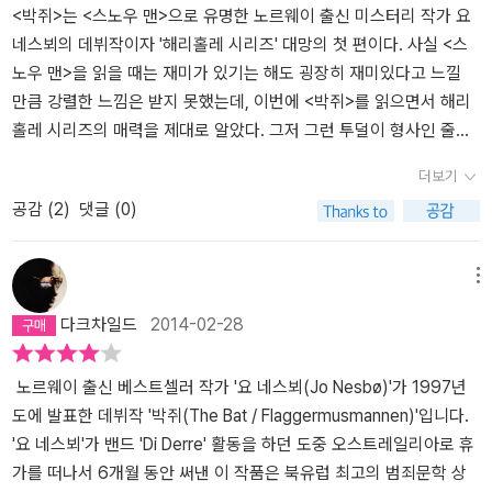
자가 흑인을 향한 테러이지만 [박쥐]는 백인에 대한 분노를 표방한 작
는 단어가 뜻하는 바가 대체 무엇인지 궁금했더랬는데 애버리진이 바
르겠지만, 박쥐는, 등장인물도 스토리도 가히 최고였다.내가 느끼기
<박쥐>는 <스노우 맨>으로 유명한 노르웨이 출신 미스터리 작가 요
품이다. 백인 여성을 향한 무차별한 살해. 인종 차별은 무의미하다면
로 그들을 뜻하는 용어이며 이 부끄러운 역사적 사건을 두고 요 네스
에는 다소 늘어지는 부분이 있는 것 같지만 원래 외국 소설이 다 그런
네스뵈의 데뷔작이자 '해리홀레 시리즈' 대망의 첫 편이다. 사실 <스
무의미 할 수 있지만 종족을 대신하는 싸움이라면 달라진다. 책 중간
뵈는 여전히 사과나 보상이 이루어지지 않은 사회를 고발하면서 연쇄
걸 뭐.​해리와 함께 매의 눈으로 범인을 찾아다니다가, 혹시…… 혹
노우 맨>을 읽을 때는 재미가 있기는 해도 굉장히 재미있다고 느낄
중간 애버리진이 받았던 차별은 연쇄 살인의 도화선이나 다름없는 동
살인 사건의 중요한 모티브로 끌고 들어왔다. 앤드류, 투움바, 조셉 같
시…… 저 사람이, 라고 의심을 했는데 나중에 정말로 그 사람이 범인
만큼 강렬한 느낌은 받지 못했는데, 이번에 <박쥐>를 읽으면서 해리
기부여를 이해시켜 주기도 하며 , 인종 차별의 뿌리 깊은 근원을 떠올
은 애버리진들은 자신이 누구인지 깨닫지 못한 채 혼란의 삶을 살아
이라는 게 밝혀지고 난 뒤에, 어쩐지 기쁨 보다 씁쓸함이 더 컸다.아무
홀레 시리즈의 매력을 제대로 알았다. 그저 그런 투덜이 형사인 줄만
려 보게 한다. 요 네스뵈의 해리 홀레 시리즈가 절대 가볍게 읽히지 않
나가야만 했다. 몇몇 우월주의자들이 내건 정책으로 다수의 국민들이
래도 해리보다는 아니지만 내심 마음에 들었던 사람이라서 그럴 거
알았던 해리 홀레에게 이런 가슴 아픈 과거가 있었을 줄이야. 연인과
더보기
는 것은 하드드라이브에 각인된 인간의 본성을 테마로 하고 있기 때
피해를 보았지만 가해자들의 사과는 없었다. 옆 나라의 만행으로 고
다.또 해리만큼이나 좋아했던 캐릭터의 죽음이 날 충격과 경악의 도
동료를 줄줄이 잃는 해리 홀레의 모습을 보면서 <007 카지노 로얄>
공감 (
2
)
댓글 (0)
문이 아닐까. 진실은 바로 아무도 진실하게 살지 않는다는 사실이
통받은 세월을 사과받고자하는 그 마음은 비단 우리네 것만은 아니었
가니로 빠뜨렸다. 개인적으로 그 사람이 시리즈 내내 나와 주기를 바
에서 제임스 본드의 안타까운 첫사랑 이야기를 알게 되었을 때만큼이
고, 그래서 아무도 진실 따위에는 관심도 없다는 사실이야. 우리가 만
던가보다. 급하게 입국해 특별비자를 들이대는 해리는 30대의 풋풋
랐는데. 그 사람이 죽고 난 뒤 해리가 느낀 상실감이 내가 느낀 상실감
나 마음이 아팠다(게다가 <스노우 맨>의 해리 홀레보다 일곱 살이나
들어낸 진실은 누군가를 이롭게 하는 노력이 그들의 힘으로 상쇄되고
한 모습이지만 사건 전반에서 비중있게 중심을 잡고 있진 못한 듯 하
과 비교해 그렇게 큰 차이가 나지는 않았을 거다. 그 부분만 여러 번
젊다! 젊은 해리 홀레라니!!)배경은 노르웨이가 아닌 오스트레일리아.
메뉴
남은 것일 뿐이야.”
다. 그도 그럴 것이 기존에 읽어왔던 작품 속에서 그는 노련하고 세상
읽고 또 읽었으니까.뒷부분에라도 사실은 거짓말이었지롱! 살아있었
노르웨이 출신 여성이 오스트레일리아 해변에서 피사체로 발견되는
다크차일드
2014-02-28
의 짠맛, 쓴맛을 두루다 맛본 중년의 형사였기 때문이다. 그 해리를 만
어! 라고 해주길 원했는데 역시 그건 너무 큰 바람이었나보다.기적은
사건이 발생해 특별 수사관으로 파견을 나오면서 해리 홀레가 처음으
들어온 사건 중 하나인 [박쥐]는 그래서 신선하면서도 어딘가 모르게
존재하지 않았다.헤리는 커다란 상실감을 안고 조국으로 돌아가게 됐
로 독자들 앞에 모습을 드러낸다. 예나 지금이나 시니컬하고 음울한
어설픈 해리 탓에 타작품에 비해 집중도는 떨어지는 편이다. 그를 주
고 그가 원하던 원치 않던 딱 그 만큼의 성장을 하게 되었다.아무래도
성격은 그대로인 해리는 낯선 외국땅에서 사건을 해결하려고 머리를
노르웨이 출신 베스트셀러 작가 '요 네스뵈(Jo Nesbø)'가 1997년
인공으로 보고 읽은 자세부터가 틀렸음을 다 읽고나서야 깨달았으
사람들이 해리를 사랑할 수밖에 없는 이유는, 그가 완벽하지 않아서
싸매는 것만으로도 골치가 아픈데 현지 경찰들이 적극적으로 도와주
도에 발표한 데뷔작 '박쥐(The Bat / Flaggermusmannen)'입니다.
니....얼마나 어리석은 독서타임이었는지. 이 작품만큼은 해리라는 인
가 아닐까 한다. 완벽하지 않기 때문에, 한심해 하면서도 충고를 해주
지 않아 불만이다. 유일하게 그를 돕는 현지 경찰 파트너 앤드류는 오
'요 네스뵈'가 밴드 'Di Derre' 활동을 하던 도중 오스트레일리아로 휴
물이 아닌 사건을 중심부에 두고 읽어야 혼란이 없을 듯 하다.
고 싶어 하면서도, 함께 공감하고 웃고 사랑스러워 하는 것이다.다음
스트레일리아 원주민인 애버리진 출신. 그는 해리 옆에 꼭 붙어 다니
가를 떠나서 6개월 동안 써낸 이 작품은 북유럽 최고의 범죄문학 상