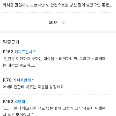
리석은 말일지도 모르지만 또 한편으로는 당신 말이 맞았으면 좋겠어
요. 어느 쪽이든 그냥 눈을 감으면 무엇이 보이는지가 관건이니
까…….”
더보기
밑줄긋기
P.162
커피프린세스
˝인간은 이해하지 못하는 대상을 두려워하니까. 그리고 두려워하
는 대상을 증오하고.˝
P.70
커피프린세스
애버리진한테 박쥐는 죽음을 상징해요
P.162
스텔라
˝..... 나한테 해코지한 적도 없는데 왜 그렇게 그 남자를 미워했는
지 늘 의문이었지.˝