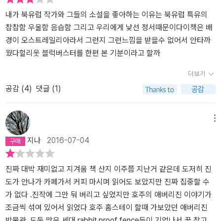
려져 시체로 발견되었기 때문이다. 젊고 아름다운 금발의 백인 여성
인 잉게르 홀테르의 시체는 저항한 흔적조차 발견되지 않았으며 목격
내가 북유럽 작가와 그들의 소설을 좋아하는 이유는 북유럽 특유의
자도 없도 없고 지문조차 남겨져 있지 않았다. 오스트레일리아의 형
찹찹함 우울함 음습함 그리고 우리에게 낯선 정서때문이다이책은 배
사 앤드류와 수사를 공조하던 해리는 잉게르의 신변을 조사하기 위해
경이 오스트레일리아라서 그런지 그런느낌을 받을수 없어서 안타까
잉게르가 일하던 집과 바에 들리고 그곳에서 사귀던 남자가 있었다는
웠다헐리웃 블럭버스터를 한편 본 기분이라고 할까
사실을 알게 된다. 그 남자의 이름은 에반스 화이트로 아들이 하나 있
더보기
고 많은 여자를 사귀며 마약을 파는 한마디로 나쁜 남자 캐릭터이다.
공감 (
4
)
댓글 (1)
해리와 앤드류는 제1 용의자 선상에 에반스를 염두에 두며 조사를 해
나가기 시작한다. 앤드류는 살인사건을 조사하기 위해 멀리서 날아
온 해리에게 중간중간 오스트레일리아의 전설과 문화를 들려주기도
메뉴
하고 주변 인물들을 소개시켜 주기도 한다. 게이들이 넘쳐나는 곳이
지나
2016-07-04
라 그런지 앤드류의 절친도 오토라는 게이인데 여장을 하고 다닌
다. 이외에도 앤드류의 친구이며 애버리진인 투움바도 소개받는
다. 애버리진한테 박쥐는 죽음을 상징해요. 알고 있어요? 4만 년
진짜 대박 재미없고 지겨움 책 산지 이주쯤 지난거 같은데 도저히 진
동안이나 오스트레일리아 땅을 지켜왔던 애버리진에 영국인들이 자
도가 안나가 카페가서 커피 마시며 읽어도 보았지만 진짜 집중할 수
신들의 죄수 유형지로 사용하게 되자 오스트레일리아는 순식간에 전
가 없다 .진작에 그만 둬 버리고 싶었지만 호주의 애버리진 이야기가
복되었다. 노마드적인 삶을 추구했던 애버리진들은 땅을 소유하거나
조금씩 섞여 있어서 읽었다 호주 홈스테이 할때 가보았던 애버리진
집착하는 재산으로 생각하지 않았기에 오스트레일리아 땅은 모두 영
박물관 ,도둑 맞은 세대,rabbit proof fence등이 기억나서 꾹 참고