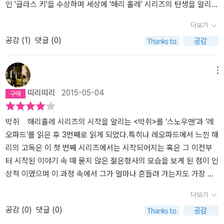
편인 바퀴가 6월 달에 나오기 때문에 그 전까지 해리와는 잠정적 이
며 돕는 한편, 예로부터 오스트레일리아 땅에 전해져 내려오는 수수
인 '글라스 키'을 수상하며 세상에 '해리 홀레' 시리즈의 탄생을 알리게
별을 해야겠지만 영원한 이별은 아닐 테니.얼른 바퀴가 나왔으면 좋
께끼 같은 이야기들을 하나씩 들려준다. 그러던 어느 날 앤드류가 의
됩니다. 노르웨이의 경찰 '해리 홀레'는 오스트레일리아에서 살해당한
더보기
겠다.
문의 죽음을 맞는 불상사가 발생하면서 사건은 미궁에 빠진다. 앤드
노르웨이 여성의 살인사건 수사를 지원하기 위해 시드니에 도착합니
공감 (
1
)
댓글 (0)
류의 죽음은 자살일까, 타살일까? 그를 죽인 범인이 있다면 과연 누구
다. 낯선 땅 오스트레일리아에서 수사를 하게 된 '해리 홀레'는 현지
일까?반전이나 트릭은 미스터리 소설치고 심심한 편이지만, 애버리
경찰 '앤드류 켄싱턴'의 도움과 조언으로 이미 수사를 진행 중인 수사
진 문제를 소설 전면에 내세운 점은 확실히 인상적이었다. 나는 애버
팀에 합류합니다. 피해자 몸에서 발견된 각성제 성분을 단서로 그녀
메뉴
리진 문제가 무엇인지는커녕 이 전까지 애버리진이라는 말조차 들어
의 애인을 유력 용의자로 조사를 하지만 그 어떤 결정적인 단서도 나
띠리띠리
2015-05-04
본 적이 없었는데, 이 소설을 읽고 이것이 얼마나 불공평하고 심각한
오지 않고, 수사팀은 이 사건이 단순하지 않을지도 모른다는 가설을
문제인지 알게 되었다. 인종차별 문제는 노르웨이를 비롯한 북유럽에
세우기 시작합니다. '폭력은 코카콜라와 성경 같아. 고전이지.' 워킹비
서도 자주 발생하고 심각하게 다뤄지는 것으로 알고 있는데, 저자가
자로 오스트레일리아의 시드니에 온 젊은 노르웨이 여성이 강간당한
박쥐 해리홀레 시리즈의 시작을 알리는 <박쥐>를 ‘스노우맨’과 ‘레
간접적으로 사회적인 메시지를 던진 것은 아닌가 싶다. 사건과 전혀
후 살해되는 사건이 발생합니다. 오스트레일리아 당국은 곧 다가올
오파드’를 읽은 후 3번째로 읽게 되었다.특히나 레오파드에서 느낀 해
관련 없는 것처럼 보였던 앤드류의 이야기들이 사건과 하나씩 하나씩
올림픽을 의식해서 외국인이 살해당한 이 사건을 최대한 빨리 해결하
리의 고독은 이 첫 번째 시리즈에서는 시작되어지는 혹은 그 이전부
맞아떨어지는 건 또 어찌나 신기하던지. 오스트레일리아의 전통 설화
려고 신경을 곤두세우고, 노르웨이와 공조수사를 진행합니다. 시드니
터 시작된 이야기 속 때 묻지 않은 젊은형사의 모습을 보게 된 점이 인
와 사회 문제를 미스터리 소설로 녹여쓴다는 발상도 기발하지만, 짧
에 도착한 '해리 홀레'는 낯선 타국에서 자국 여성이 살해당한 사건을
상적 이였으며 이 과정 속에서 그가 얼마나 흔들려 가는지도 가장 큰
은 기간 동안 작가 수업도 받은 적 없으면서 이런 소설을 썼다는 게 놀
현지 경찰 '앤드류'와 같이 행동하며 수사팀과 공동으로 수사를 시작
매력이였다.앞으로도 출간예정인 바퀴벌레와 오슬로 3부작을 천천히
더보기
라울 따름이다.안타까운 건 해리 홀레 시리즈 상 <박쥐> 다음 편인 2
합니다. 피해자와 관련이 있는 마약상이 유력 용의자로 떠오르면서
보면서 해리에게 쌓여만 가는 나이와 더불어 그의 고독과 절망을 조
공감 (
0
)
댓글 (0)
권 <바퀴벌레>가 아직 국내에 출간되지 않았다는 사실(ㅠㅠ)... 3권
마약과 관련된 살인사건으로 가닥을 잡아가던 수사팀은 피해자가 한
금씩 엿볼 수 있을 거라는 생각이 나에게 기대감을 더욱 부치긴다. 남