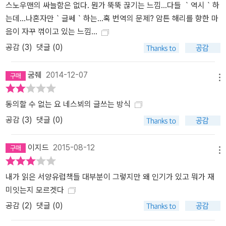
스노우맨의 싸늘함은 없다. 뭔가 뚝뚝 끊기는 느낌...다들 ｀역시｀하
는데...나혼자만｀글쎄｀하는...혹 번역의 문제? 암튼 해리를 향한 마
음이 자꾸 꺾이고 있는 느낌...
공감 (
3
)
댓글 (0)
굼줴
2014-12-07
메뉴
동의할 수 없는 요 네스뵈의 글쓰는 방식
공감 (
3
)
댓글 (0)
이지드
2015-08-12
메뉴
내가 읽은 서양유럽책들 대부분이 그렇지만 왜 인기가 있고 뭐가 재
미잇는지 모르겟다
공감 (
2
)
댓글 (0)