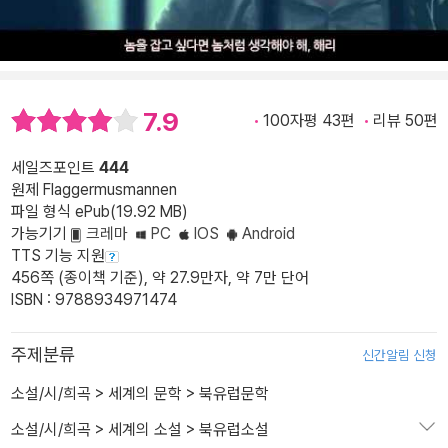
7.9
100자평 43편
리뷰 50편
세일즈포인트
444
원제 Flaggermusmannen
파일 형식 ePub(19.92 MB)
가능기기
크레마
PC
IOS
Android
TTS 기능 지원
456쪽 (종이책 기준), 약 27.9만자, 약 7만 단어
ISBN : 9788934971474
주제분류
신간알림 신청
소설/시/희곡
>
세계의 문학
>
북유럽문학
소설/시/희곡
>
세계의 소설
>
북유럽소설