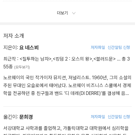
한 번도 쫓아오지 않고 그냥 모자를 귀까지 푹 눌러쓰고 집으로 갔어.
그리고 어느 날 갑자기 동네를 떠났어. 나한테 해코지한 적도 없는데
더보기
왜 그렇게 그 남자를 미워했는지 늘 의문이었지.˝
˝인간은 이해하지 못하는 대상을 두려워하니까. 그리고 두려워하는
대상을 증오하고.˝
저자 소개
지은이:
요 네스뵈
저자파일
신간알림 신청
최근작 :
<질투하는 남자>
,
<킹덤 2 : 오스의 왕>
,
<블러드문>
… 총 3
55종
(모두보기)
노르웨이의 국민 작가이자 뮤지션, 저널리스트. 1960년, 그의 소설의
주된 무대인 오슬로에서 태어났다. 노르웨이 비즈니스 스쿨에서 경제
학을 전공하던 중 친구들과 밴드 ‘디 데레(DI DERRE)’를 결성해 음악
활동을 시작한다. 졸업 후 증권중개업을 하면서 저널리스트 활동에
음악 활동까지 이어가던 어느 날, 돌연 모든 일을 중단하고 오스트레
일리아로 떠났다. 자신이 글을 쓸 수 있는지 알아보고 싶어서였다. 그
옮긴이:
문희경
저자파일
신간알림 신청
로부터 반년 후, 그는 첫 작품 《박쥐》와 함께 돌아왔다. ‘형사 해리 홀
서강대학교 사학과를 졸업하고, 가톨릭대학교 대학원에서 심리학을
레 시리즈’의 시작을 알린 이 작품으로 요 네스뵈는 북유럽 최고의 문