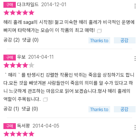
다크차일드
2014-12-01
메뉴
해리 홀레 saga의 시작점! 젊고 미숙한 해리 홀레가 비극적인 운명에
빠지며 타락해가는 모습이 이 작품의 최고 매력!
공감 (
2
)
댓글 (0)
우보
2014-04-11
메뉴
｀해리｀를 탄생시킨 강렬한 작품인 박쥐는 죽음을 상징하기도 합니
다.모든 것을 빼앗겨본 사람들만이 죽음의 의미를 알 수가 있다고 하
니 느긋하게 관조하는 마음으로 읽어 보겠습니다.형사 해리 홀레의
역할이 주목됩니다.
공감 (
1
)
댓글 (0)
독서꽝
2014-04-05
메뉴