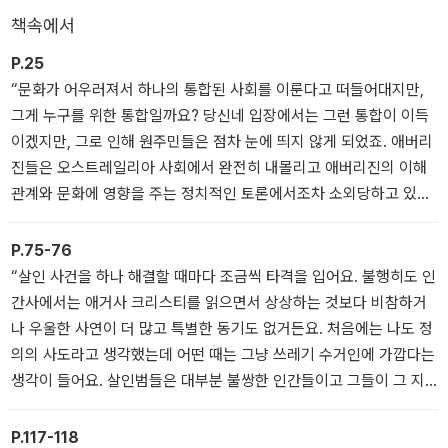
한 해리. 저항의 흔적도, 범행패턴도, 범인의 인상착의를 아는 자도 없
책속에서
는 묘한 사건에 맞닥뜨린다. 올림픽을 앞둔 시점이라 모두가 쉬쉬하
P.25
며 사건을 덮어버리려는 가운데 해리만이 사건의 심연에 귀를 기울이
“문화가 어우러져서 하나의 통합된 사회를 이룬다고 떠들어대지만,
지만, 그를 비웃기라도 하듯 같은 방법의 연쇄살인이 이어진다. 함께
그게 누구를 위한 통합일까요? 당신네 입장에서는 그런 통합이 이득
수사하던 동료 경찰마저 죽음을 맞고 미끼가 되기를 자청한 해리의
이겠지만, 그로 인해 원주민들은 점차 눈에 띄지 않게 되었죠. 애버리
연인은 실종되는데…
진들은 오스트레일리아 사회에서 완전히 내몰리고 애버리진의 이해
관계와 문화에 영향을 주는 정치적인 토론에서조차 소외당하고 있어
요. 오스트레일리아 사람들은 애버리진 미술품을 집 안에 걸어두는
걸로 할 일을 다 한 줄 알죠.”
P.75-76
“살인 사건을 하나 해결할 때마다 조금씩 타격을 입어요. 불행히도 인
간사에서는 애거사 크리스티를 읽으면서 상상하는 것보다 비참하거
나 우울한 사연이 더 많고 특별한 동기도 없거든요. 처음에는 나도 정
의의 사도라고 생각했는데 어떤 때는 그냥 쓰레기 수거인에 가깝다는
생각이 들어요. 살인범들은 대부분 불쌍한 인간들이고 그들이 그 지
경에 이른 이유를 열 가지 이상 찾아내는 건 일도 아니거든요. 결국 모
든 건 좌절감으로 귀결돼요.”
P.117-118