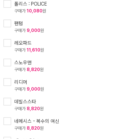
폴리스 : POLICE
구매가
10,080
원
팬텀
구매가
9,000
원
레오파드
구매가
11,610
원
스노우맨
구매가
8,820
원
리디머
구매가
9,000
원
데빌스스타
구매가
8,820
원
네메시스 - 복수의 여신
구매가
8,820
원