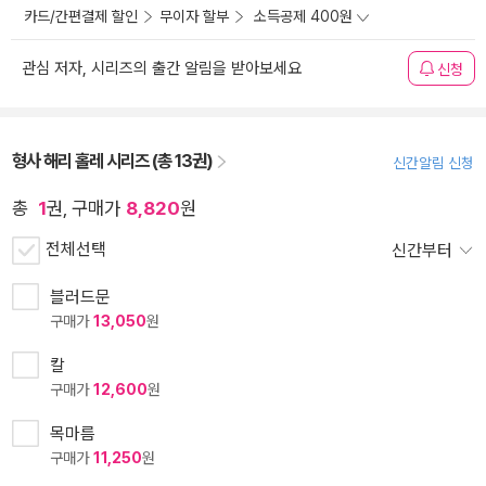
카드/간편결제 할인
무이자 할부
소득공제 400원
관심 저자, 시리즈의 출간 알림을 받아보세요
신청
형사 해리 홀레 시리즈 (총 13권)
신간알림 신청
총
1
권, 구매가
8,820
원
전체선택
신간부터
블러드문
구매가
13,050
원
칼
구매가
12,600
원
목마름
구매가
11,250
원