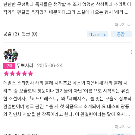
애인이었던 라켈과도 멀어지게 되었어. 묄레르 경정는 해리의 능력을
반장님도 아실 겁니다. 그놈들에게 비키니를 입고 돌아다니는 여자는
탄탄한 구성력과 독자들은 생각할 수 조차 없었던 상상력과 추리력이
알기 때문에 그를 보호해 주었는데, 해리의무단 결근이 길어지니 더
강간해달라고 사정하는 거나 마찬가지죠. 그런 여자들을 강간하는 건
작가의 펜끝을 움직였기 때문이다.그의 소설에 나오는 형사 '해리 홀
이상은 어려워 사직서를 받을 수밖에 없었어. 그런데, 그 사직서에 싸
의무나 다름없다고 생각한다고요.그래?놈들의 종교가 그렇게 가르치
레' 는 강력반 스타 플레이어인 '톰 볼레르'에 비하면 한참 뒤쳐진다.
더보기
인을 해야 하는 상사가 휴가 중이라서 아직 보직을 유지하고 있었지.
죠.이슬람교를 기독교와 착각한 거 같군. - 105마침 위의 내용이 시의
'톰 블레르'가 모든 상관이 탐내는 리더심이 강하고 형사라면 '해리 홀
공감 (
3
)
댓글 (0)
그 때 카밀라의 살인 사건이 발생해서 출동하게 된 거야. 해리는여전
적절하고 왠지 팩트폭격같은 느낌이 들어서....이 책 이야기는 아니지
레'는 외톨이에 술고래다.그렇지만 사건 해결력에 있어서는 그 누구
히 술에 취해 있어 말썽만 부려서 그 사건에서 빼고 다른 일을 시켰어.
만, 이방인에 대한 편견과 그를 답습하기만 하는 게으름, 무지 등등은
도 따를 수 없는 강력반 최고의 형사이다.'해리 홀레 '시리즈 중에 오
중요하지도 않고 귀찮기만일에 말이야.연출가로 유명한 빌리라는 사
충분히 생각하고 논의되어야 하는 문제다. 이제와서... 라는 늦은 감이
슬로 삼부작이라고 하는 <레드 브레스트>, <네메시스>를 잇는 완결
메뉴
람의 부인 리즈베트의 실종 사건이었어. 실종된지 몇 시간도 안되었
있지만.2018. jul.
판인 <데빌스 스타>는 오슬로의 한 여름, 휴가철에 일어난다. 첫 사건
두뽀사리
2015-06-24
는데, 빌리가 신고를 한 거야. 과잉반응이지.. 그런데, 며칠 뒤 리즈베
은 금요일 대낮 울레볼스바이엔 가의 아파트에서 일어난다. 아랫층으
트의 가운데 손가락이경찰서로 배달이 되었어. 그걸 보는 순간 그 전
로 떨어지는 물....그 물의 정체를 찾아간 윗층의 욕실에는 23살 아름
의 카밀라 살인 사건과 연관이 있다고 생각했지. 하지만, 특별한 증거
다운 여성이 총에 맞아 죽어 있다. 그녀의 검지는 잘라져 나갔고, 그녀
데빌스 스타형사 해리 홀레 시리즈요 네스뵈 지음비채'해리 홀레 시
는 없었어. 그러다가세번째 희생자가 발견되었어. 변호사 사무실에서
의 눈꺼풀 아래에는 오각형 모양의 붉은색 다이아몬드가 있다. 그리
리즈' 중 오슬로의 첫눈이나 한겨울이 아닌 '여름'으로 시작되는 유일
일하던 바바라라는 여자가 화장실에서 살해당한 거고… 네번째 손가
고 두 번째 사건은 그릴에 고기를 놓아 둔 채 50크로네를 들고 비키니
한 소설이자, 『레드브레스트』 와 『네메시스』 를 잇는 오슬로 삼부작
락이 사라진 채 발견되었고, 시신 옆에는 오각형 별 모양의다이아몬
차림으로 슈퍼에 간 여성의 실종사건이다. 그런데 그의 집으로 배달
완결편이며 영국 판권 수출 시 첫 작품으로 소개되어 요 네스뵈 광풍
드가 있었어… 이제 이 세 사건은 동일범에 의한 연쇄살인범이라고 간
된 소포에서 나온 것은 빨간 메니큐어가 칠해진 왼손 가운뎃 손가락.
의 견인차 역할을 한 작품이라고 한다. 이 완결편이라는 말에 혹시 해
주하고 수사를 시작했어. 2. 연쇄살인사건의 전문가인 해리 홀레는
오각형 별 모양의 보석이 박힌 반지가 끼워져 있으니.....시신은 발견
리 홀레가 최후를 맞이하는 것은 아닌가? 하는 불안감에 사로잡혔다.
더보기
이 사건의 연관성을 찾아보았어. 지도에서범행장소를 지도상에 표시
되지 않았지만 2 사건을 분석해 보면 동일범의 수법임을 알 수 있다.
이미 『레드브레스트』와 『네메시스』를 읽었고, 『박쥐』 와 『스노우