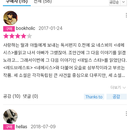
구매자 (15)
전체 (58)
메뉴
bookholic
2017-01-24
사랑하는 딸과 아들에게 보내는 독서편지 0.전에 요 네스뵈의 <네메
시스>를읽고 나서 아빠가 그랬잖아. 조만간에 그 다음 이야기를 읽겠
노라고… 그래서이번에 그 다음 이야기인 <데빌스 스타>를 읽었단다.
<레드브레스트> <네메시스>와 더불어 오슬로 삼부작이라고 부르는
작품. 세 소설은 각각독립된 큰 사건을 중심으로 다루지만, 세 소설은
이야기를 이끌어 가는 큰 사건과 별도로 해리의 동료의살해 사건으로
더보기
이어지고 있단다. 지난 <네메시스>의 마지막 장면에 결정적인 목격
공감 (
10
)
댓글 (0)
자도 나타났었잖아. 독자들은 이미범인이 누구인지 알고 있는 살인
사건. 그래서 이번 <데빌스스타>에서 그 진범이 잡힐 것을 뻔히 알면
서도 책을 들게 하는 지은이 요 네스뵈의 필력. 오늘은 시간이 너무 늦
메뉴
어 굵은 줄거리만 후려쳐서 이야기해줄게.^^ 1. 소설의 시작은 카밀라
hellas
2018-07-09
로엔이라는 젊은 여자가 살해된 사건으로 시작했어. 너희들에게이런