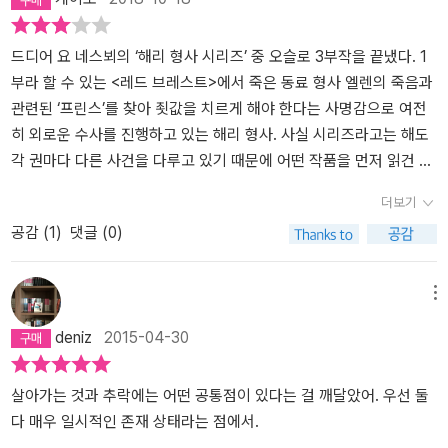
고마리우스란 청년이 20일 전에 여행을 가고 없다는 것을 알게 되었
의 인물은 바로 톰 볼레르이다. 아직 해결되지 않는 엘렌 옐텐 사건과
가 있어요.오슬로의 형사 해리 홀레. 지난책에서 연인도 놓치고 직장
어.20일 전… 그러니까 첫번째 살인 사건이 있던 날 5일전…. 아, 그
깊은 연관성을 보이는 유능한 사격수이면서, 차기 경정 후보인 톰 볼
동료도 잃고 알콜중독으로 빠지게 됩니다.그런데 오슬로의 휴가기간
래, 첫번째희생자로 알랐던 카밀라의 사라진 손가락은 두번째 손가
레르에 대한 의문을 품고 괴로워하는 해리는 그러나 이번에도 볼레르
에 일어난 살인사건에 배치할 형사가 없자, 유능한 형사인 톰과해리
드디어 요 네스뵈의 ‘해리 형사 시리즈’ 중 오슬로 3부작을 끝냈다. 1
락… 그럼 카밀라는 첫번째 희생자가 아니었던 거야. 바로 마리우스가
와 파트너가 되어 이 희대의 연쇄살인을 해결해야만 한다. 해리 홀레
가 한 팀으로 조사를 하게됩니다.그러나 살인사건이 계속되고 연쇄살
부라 할 수 있는 <레드 브레스트>에서 죽은 동료 형사 엘렌의 죽음과
첫번째 희생자였던 것이지. 그런데, 시신은 어디있었을까? 해리 홀레
가 신임하는 실험실 소속 베아테 뢴 역시 톰 볼레르에게 손아귀에 놓
인사건으로 진행이 되면서 해리의 역할이 중요해집니다.사건이 진행
관련된 ‘프린스’를 찾아 죗값을 치르게 해야 한다는 사명감으로 여전
는 기숙사의 다락방에서 완벽하게 밀봉된, 엄지손가락이 사라진 시신
여있다. 하지만 마지막 순간, 해리는 모든 것이 연결되어 있음을 깨닫
이 될수록 드러나는 단서와 함께 범인의 정체도 추측이 되는데,생각
히 외로운 수사를 진행하고 있는 해리 형사. 사실 시리즈라고는 해도
을 발견했단다. 그러면, 오늘 사건이 발생할 곳은 노부인의 집? 그리
게 되고, 여기 펼쳐지는 반전과 결론은 시원스럽기까지 하다. 이번 연
하는 결과와는 또 다른 방향으로 진행되는 내용..전의 책에서 경찰 내
각 권마다 다른 사건을 다루고 있기 때문에 어떤 작품을 먼저 읽건 상
고 정황상 범인은 노부인의아들 스벤이었지. 이런 싸이코 성향의 연
쇄 살인의 용의자로 스벤 시버첸이 검거되지만, 해리는 스벤 시버첸
부의 적으로 추측한 톰과 같이 일하게 되면서 또 다른 제의를 받게 되
관은 없으나 ‘프린스’라는 인물에 대한 장치라는 부분에서 볼 때, 오슬
더보기
쇄살인범의 마지막 희생자는 주로 친족이었다는 정신의의 이야기도
이 톰 볼레르에 의해 이용당하고 있다는 사실과 진범을 찾아내는 쾌
고,과연 해리형사는 알콜중독에서도 벗어다고 사건도 해결할 수 있을
로 3부작은 차례대로 읽는 편이 더 흥미로울 것이다. 그래야 해리의
공감 (
1
)
댓글 (0)
스벤이 용의자라는 것을 암시했어. 모두들 그쪽으로 향하고 있지만,
거를 이룩한다. 해리가 택시 운전사인 외위스테인 아이켈란의 전화를
지요..한여름밤에 읽으면 더욱 재미있을것 같지만.. 내용자체가 너무
심중 갈등을 충분히 이해할 수 있기 때문이다. 잠이 들 때마다 악몽에
시간이부족했지. 그곳엔 베아테와 먼저 간 톰 볼레르만 있었어. 그리
빌린 사실을 알아낸, 볼레르 의 공으로 위기에 놓이게 되지만 이런 스
재미있어요.
시달리고, 알코올에 의존하고픈 마음과 싸우며 연쇄살인마를 좇는, 1
고스벤이 도착했어.현관에서 대치한 톰 볼레르와 스벤. 톰은 총을 버
릴들이 이 소설을 더욱 흥미롭게 만든다.『데빌스 스타』는 『레드브레
90cm가 넘는 키에 깡마른 몸매, 박박 깎은 금발의 형사 해리 홀레에
메뉴
리라고 경고하고 안그러면 쏘겠다고 경고하고.. 몇 번씩 그런 말을 하
스트』와 『네메시스』에 이은 오슬로 3부작의 마지막 작품이다. 해리
게 연애는 사치인지도 모른다. 가엽게도. 민완형사의 연인이나 가족
deniz
2015-04-30
는 것을 베아테가 거실에서 듣고 있다가 상황을 보려고현관으로 갔는
홀레 시리즈의 초중기를 담당하는 미니 시리즈인 셈이다. 앞선 두 작
이 된다는 건 사실 위험 속에 한발을 담그는 것이나 마찬가지리라.<
데, 놀랍게도 스벤은 비무장이었어. 베아테가톰을 부르자, 톰은 그제
품에서 끝내 잡지 못한 미지의 범죄자 '프린스'와 해리 홀레의 게임 아
데빌스 스타 The Devil's Star>는 오슬로의 한여름 휴가철에 벌어지
서야 자신의 총을 내리고 스벤의 손목에 수갑을 채웠어. 톰이 왜 그렇
닌 게임이 오슬로 3부작을 지탱한다고 평가한다.피그말리온에 대해
는 연쇄살인을 다루고 있다. 아파트에서 발견된 여성 희생자는 손가
살아가는 것과 추락에는 어떤 공통점이 있다는 걸 깨달았어. 우선 둘
게 행동했냐면… 바로 스벤이 하던 일이 무기 밀반입이었고, 그 거래
찾아보니, 심리학 용어 중에 ‘피그말리온 효과(Pygmalion effect)’라
락이 잘려있고 눈꺼풀 속에서 별 모양의 붉은 다이아몬드가 발견된
다 매우 일시적인 존재 상태라는 점에서.
를 톰 볼레르와 했던 거야. 스벤이 경찰에 잡히게 되면, 자신의 범죄가
는 것이 있다. 다른 사람에 대해 기대하거나 예측하는 바가 그대로 실
다. 얼마 후 신고 된 실종자의 잘린 손가락 또한 같은 모양의 다이아몬