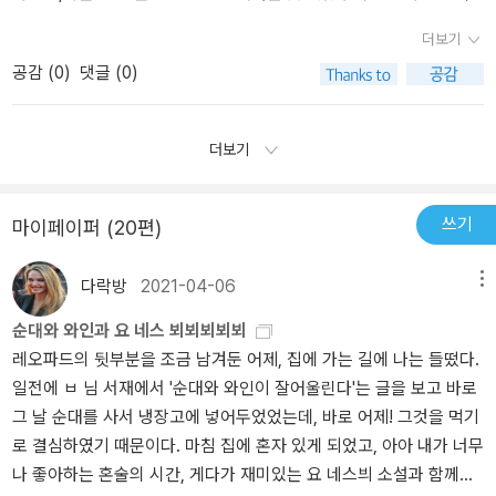
다.책을 펴기 전부터 예상했던 결과로 끝이 났지만, 그래도 요 네스뵈
범인이 남겨둔 메시지임에 분명했고 심상치 않다 싶어 “뮐레르” 경정
한 알콜 홀릭이라는 점에서 나의 단점나역시 어느정도 알콜 의존증이
의소설은 매력이 있구나. 또 다른 그의 소설을 찾아 나서보자꾸나.^^
더보기
은 “해리 홀레”와 “톰 볼레르”의 합동수사를 명합니다. 둘 사이는 분
있다.... 이 보이기도 하고, 살인 사건 형사라기에는 너무나 무절제하
공감 (
0
)
댓글 (0)
명 껄끄러운 사이였지만 궁여지책을 선택할 수밖에 없었죠. “해
고 자기 파괴적인 면이... 도무지 공감이 안갔다. 앞의 두시리즈에서
리”는 파트너였던 여형사 “엘렌”의 죽음에 따른 후유증을 극복 못해
보이던 산만한 구성과 개연성이 떨어지는 사건 해결 방식역시, 나와
심각한 악몽과 알콜중독으로 폐인으로 지내던 중이었습니다. 거기다
는취향이 맞지 않다는 것을 느꼈다. 데빌스 스타 역시 살인범이 밝혀
더보기
“라켈”과의 원만치 못한 관계는 더욱 고통의 심연으로 내몰던 참입니
지는 과정이나, 범인의 행동동기 역시.. 조금은 작위적인 느낌을 많이
다. 분명 결단 내려야할 순간입니다. 이대로 해고당할 것인가, 아니면
받았다.그럼에도 불구하고, 개성넘치는 톰볼레르라는 악당..... 악당에
다시 현장에 복귀할 것인가. 다행히도 정신 차린 “해리”는 앙숙인
게도 사연은 있다....는 진부한스토리... 은 이 시리즈의 양념같은 요소
쓰기
마이페이퍼 (20편)
“톰”과 손잡고 연쇄살인마 검거를 위한 수사에 착수해요. 그리고 연
로 극중의 재미를 더했다.한번 맘에 든 시리즈물은 끝을 보고야 마는
쇄살인 사건현장에서 해리는 범인이 별 모양의 다이아몬드가 상징하
성격인데... 이 해리 홀레 ... 요뇌스베 시리즈는갈등을 느끼게 한다..
다락방
2021-04-06
메뉴
는 악마의 별에서 살인패턴을 예측해내는데... 과연 그 예측이 맞아떨
더 볼것인가 말것인가...재미는 있는 것 같은데...주인공이 알콜에 빠
순대와 와인과 요 네스 뵈뵈뵈뵈뵈
어질까요? 분명 피살자들 사이에 존재하는 암호화된 메시지에서
져 헤어나오지 못하는 모습이 때로는 사람을지치게 한다..
레오파드의 뒷부분을 조금 남겨둔 어제, 집에 가는 길에 나는 들떴다.
범인의 동기를 밝혀내는 일이 가장 우선인 것처럼 보였습니다. 일단
일전에 ㅂ 님 서재에서 '순대와 와인이 잘어울린다'는 글을 보고 바로
암호를 푸는 원리를 유추하기 위한 무의식과 직관의 쓰임새는 성공적
그 날 순대를 사서 냉장고에 넣어두었었는데, 바로 어제! 그것을 먹기
이었다고 판단됩니다만 결과적으로 정해진 루트를 충실히 답습하는
로 결심하였기 때문이다. 마침 집에 혼자 있게 되었고, 아아 내가 너무
그 과정에서의 허점을 노린 그 무엇인가가 들어있었습니다. ‘어떻게
나 좋아하는 혼술의 시간, 게다가 재미있는 요 네스븨 소설과 함께라
보다’는 ‘왜’를 이해하지 못한 채 마무리 하려했던 성급함에서 비롯한