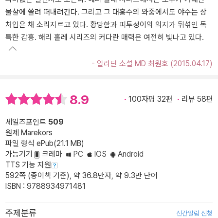
물살에 쓸려 떠내려간다. 그리고 그 대홍수의 와중에서도 야수는 상
처입은 채 소리지르고 있다. 황망함과 피투성이의 의지가 뒤섞인 독
특한 감흥. 해리 홀레 시리즈의 커다란 매력은 여전히 빛나고 있다.
- 알라딘 소설 MD 최원호 (2015.04.17)
8.9
100자평 32편
리뷰 58편
세일즈포인트
509
원제 Marekors
파일 형식 ePub(21.1 MB)
가능기기
크레마
PC
IOS
Android
TTS 기능 지원
592쪽 (종이책 기준), 약 36.8만자, 약 9.3만 단어
ISBN : 9788934971481
주제분류
신간알림 신청