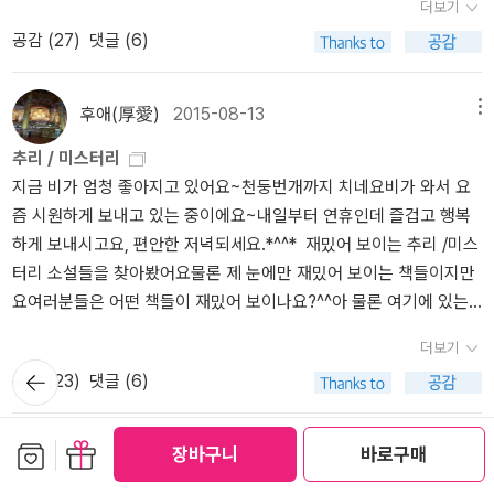
더보기
만큼 조심스레 접근하려고 했던 것 같다. 상대에 대한 장점에 대해서
기로 채우면 더더욱 업그레이드 된 세트가 되지 않을까싶다.
지는 않는다. 효율적으로 씌어진 문장이 매력적일 때도 많다. 심농
빌스 스타》는 '오슬로 시리즈'의 마지막 편이었다. 나는 이제 한템포
도 언급을 하는걸 보면, 일단 무조건적인 비난을 피하려고 했던 것 같
공감 (
27
)
댓글 (6)
의 문장은 헤밍웨이를 닮았다. 짧고 경제적인 기자들의 문장 그렇
쉬어가기로 했다. 정신없이 오슬로 시리즈 세 권을 내리 읽었더니 독
지만, 그러나 이렇게 많은 사람들에게 읽히는 책에 나오는만큼, 당사
지만 건조하지도, 지루하지도 않다. 효율적인 문장에 감성은 오히려
서에 대한 열정은 활활 타올랐지만 이제 좀 차분해지고 싶달까. 다음
자는 자신의 이름이 실려 있지 않아도 매우 불쾌했을 것 같은 거다. 설
뜨겁다. 최근의 작가들에게서는 볼수없는 적당한 중편이 더욱 천
책은 뭐로 할까 고민하고 있다. 그리고 오슬로 시리즈에 대해 여러가
후애(厚愛)
2015-08-13
메뉴
령 장점만 썼다고 해도 그게 마냥 좋기만 할까?글에 그렇게 제멋대로
천히 단어를 입안에서 굴리면서 맛보게 한다. 챈들러의 충실한 후
지 생각을 좀 해본다. 엘렌이 꼭 죽었어야 했을까, 톰 볼레르의 결말도
다른 사람을 끌고 들어오는 일이 영 불편했다. 그렇다면 나는? 나는
추리 / 미스터리
계자 코넬리를 읽을때는 소름이 끼칠때가 있고 마이클 코넬리를 모르
그다지 마음에 들지 않네, 올레그는 그 어린나이에 트라우마가 생길
여기서 자유로운가?나는 아무에게도 불편함을 주지 않는 글을 썼는
지금 비가 엄청 좋아지고 있어요~천둥번개까지 치네요비가 와서 요
고 죽었더라면 얼마나 억울했겠는가. 에드 맥베인의 문장과 캐릭터
것 같은데 괜찮았다고? 베아테는 왜 자신의 생리혈이 아닌 걸 자신의
가?글을 쓰다 보면 나 역시 책이나 영화를 보고난 후의 감상을 적기도
즘 시원하게 보내고 있는 중이에요~내일부터 연휴인데 즐겁고 행복
는 최고다. 다음 87분서가 언제 번역되어 출간될 것인지 목 빠지게
것인줄 알고 닦았을까..같은 것들. 톰의 집에 가서 소파에 앉았는데 일
하지만 다른 이들과의 대화나 사건에서 종종 가져와 그 때의 느낌을
하게 보내시고요, 편안한 저녁되세요.*^^* 재밌어 보이는 추리 /미스
기다린다. 시간과 공간을 넘어 공감하는 재미를 뒤로하고 책을 읽
어나보니 생리혈이 소파에 묻어있다. 아이고 이를 어째, 나는 아직 날
적기도 한다. 나는 몇년전부터 타인을 글에 들여오는 일이 매우 조심
터리 소설들을 찾아봤어요물론 제 눈에만 재밌어 보이는 책들이지만
으며 어떤 효율이 더 있어야 하는 걸까. 다치바나의 깔
짜가 아닌데.. 하며 그걸 지우는 베아테를 보니 좀 짜증이 났던게, 보
해야 하는 일이라는 걸 몇몇 일들로 깨달았고, 그래서 나름 신경쓰고
요여러분들은 어떤 책들이 재밌어 보이나요?^^아 물론 여기에 있는
끔하게 경제적인 독서론을 읽은후 리뷰를 쓰지 않은채
통 그런 경우-소파에 묻을 정도-라면, 일단 자신의 겉옷부터 들여다
조심하려고 하지만, 내가 조심한다고 해서 완벽한 글이 나올 수는 없
책들 중에 읽어보신 분들도 계시겠지요 <이니미니> 이 책은 표지부
언제든 한마디 해주어야겠다, 생각하다가
봐야 하는 거 아닌가. 어? 나 생리해? 하고. 그러면 자기가 한 게 아니
더보기
다. 아주 많은 사건과 그로부터 발생되는 느낌들은, 여전히 많은 다른
터가 눈길을 사로잡네요<늘 그대를 사랑했습니다> 이 책은 표지와
데빌스 스타를 너무너무 맛있게
라는 걸 알텐데, 소파만 보고 그걸 닦고 앉았다는 게 .... 그리고 며칠
뒤로가
공감 (
23
)
댓글 (6)
사람들이 내게 주기 때문이다. 나는 사람과 사람 사이에서 일어났던
제목이 끌리고 마음에 들어요 제목이든 표지이든 제 눈에는 다 재밌
기
넋이 나갈정도로 정신없이 후루룩 읽고 나니
전에 얼룩진 피와 지금 나온 피가 같냐... 실제로 톰은 그게 베아테의
일에 대해서 보고 느끼고 생각해서 글을 쓰는데, 나야말로 가장 조심
어 보입니다.^^ 덧) 거실 바닥에 고무지렁이가 널려 있어요 흐흐흐낚
다치바나가 나의 벗들을 손가락질하며 흉본듯이
것이 아닌 줄 알고 있고, 그 전에 찾아왔던 다른 여자의 것인 줄도 알
해야 하지 않는가.몇해전에 친구와 글에 대한 얘기를 나누면서 앞으
시용 지렁이를 사 가지고 와서는 다음 낚시 갈 준비를 하고 있는 옆지
보관함담기
선물하기
억울한 마음이 들어서, 아마도 다치바나를 읽은
장바구니
바로구매
고 있다. 그래서 베아테의 행동을 보고 웃는다. 아 빡침이..신참형사
베쯔
2015-06-09
메뉴
로 글을 쓸 때 조심하자, 라고 서로 의견을 교환했었고, 그 뒤로 정말
기에요거실 바닥에 있는 고무지렁이를 보다가 몇 번 비명을 질렀네
지 10년은 된것같은대, 아직도 마음에 남아 마치 콘메어 벨트에서
'베아테 뢴'을 보면서 나는 유명한 팝송 <stupid cupid>를 여러차례