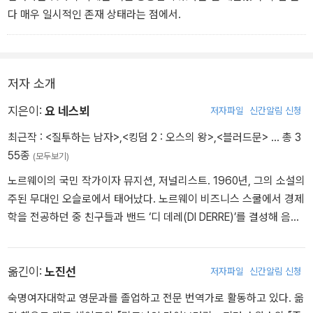
다 매우 일시적인 존재 상태라는 점에서.
저자 소개
지은이:
요 네스뵈
저자파일
신간알림 신청
최근작 :
<질투하는 남자>
,
<킹덤 2 : 오스의 왕>
,
<블러드문>
… 총 3
55종
(모두보기)
노르웨이의 국민 작가이자 뮤지션, 저널리스트. 1960년, 그의 소설의
주된 무대인 오슬로에서 태어났다. 노르웨이 비즈니스 스쿨에서 경제
학을 전공하던 중 친구들과 밴드 ‘디 데레(DI DERRE)’를 결성해 음악
활동을 시작한다. 졸업 후 증권중개업을 하면서 저널리스트 활동에
음악 활동까지 이어가던 어느 날, 돌연 모든 일을 중단하고 오스트레
일리아로 떠났다. 자신이 글을 쓸 수 있는지 알아보고 싶어서였다. 그
옮긴이:
노진선
저자파일
신간알림 신청
로부터 반년 후, 그는 첫 작품 《박쥐》와 함께 돌아왔다. ‘형사 해리 홀
숙명여자대학교 영문과를 졸업하고 전문 번역가로 활동하고 있다. 옮
레 시리즈’의 시작을 알린 이 작품으로 요 네스뵈는 북유럽 최고의 문