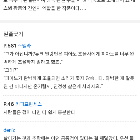
로 삼부작 완결편이며 영국 판권 수출 시 첫 작품으로 소개되어 요 네
스뵈 광풍의 견인차 역할을 한 작품이다.
긴 겨울의 기억조차 잊게 하는 한여름의 오슬로. 한낮의 열기 속에서
첫 살인사건이 발생한다. 손가락이 잘린 채 아파트에서 발견된 여성
밑줄긋기
희생자. 특이한 것은 그녀의 눈꺼풀 속에서 별 모양의 붉은 다이아몬
P.581
스텔라
드가 발견되었다는 것. 얼마 후 또 다른 실종자가 보고되고, 그녀의 잘
˝그가 아십니까?듀크 엘링턴은 피아노 조율사에게 피아노를 너무 완
린 손가락만이, 역시 별 모양의 붉은 다이아몬드 반지와 함께 배달된
벽하게 조율하지 말라고 했죠.˝
다. '어떻게'가 아니라 '왜'가 중요한 사건. 해리는 직감적으로 긴장하
˝그래?˝
는데….
˝피아노가 완벽하게 조율되면 소리가 좋지 않습니다. 와벽한 게 잘못
된 건 아니지만 온기랄까, 진정성 같은게 사라지요.˝
전편에 이어 해결되지 않는 미스터리들로 괴로워하는 해리는 그러나
이번에도 볼레르와 파트너가 되어 이 희대의 연쇄살인을 해결해야 한
P.46
커피프린세스
다. 하지만 마지막 순간, 해리는 모든 것이 연결되어 있음을 깨닫는다.
사람들은 겁이 나면 더 쉽게 흥분한다
핀란드 스릴러 작가협회 선정 최우수 외국소설상 수상작.
deniz
살아가는 것과 추락에는 어떤 공통점이 있다는 걸 깨달았어. 우선 둘