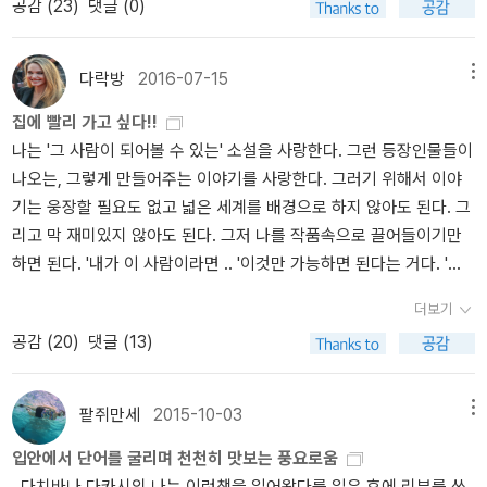
공감 (
23
)
댓글 (0)
사 해리 홀레 시리즈를 구성하는 작품 목록을 발표된 순으로 정리한
시리즈도 엄청 많네. 이거 순서는 어떻게 되는 것이며, 내가 요 네스뵈
다[1]. (알라딘과 위키백과를 참고함.) 1. 박쥐 (1997)(비채, 2014)
소설을 스노우맨 말고도 뭔가 더 읽었을 것 같긴한데, 그렇다면 나는
2. 바퀴벌레 (1998)(비채, 2016)3. 레드브레스트 (2000)(비채, 20
뭐 사야 되지? 하게 되어서 내가 사용중인 독서앱에 '뵈'를 넣고 검색
다락방
2016-07-15
메뉴
13)4. 네메시스 (2002)(비채, 2014)5. 데빌스 스타 (2003)(비채, 2
해보았다. 내가 읽은 요 네스뵈의 책이 모두 검색되도록. 나는 깜짝 놀
집에 빨리 가고 싶다!!
015)6. 구조자 (2009)(국내 미출간)7. 스노우맨 (2007)(비채, 201
랐다.아니, 내가... 요 네스뵈를 이렇게 많이 읽었어? 딱히 좋아하지도
나는 '그 사람이 되어볼 수 있는' 소설을 사랑한다. 그런 등장인물들이
2)8. 레오파드 (2009)(비채, 2012)9. 팬텀 (2011)(비채, 2017)10.
않는 작가인데? 넘나 놀라버린 것. 게다가 아들, 블러드 온 스노우, 미
나오는, 그렇게 만들어주는 이야기를 사랑한다. 그러기 위해서 이야
경찰 (2013) (국내 미출간)11. 갈증 (2017) (국내 미출간)이 중에서
드나잇 선, 스노우맨은 읽은 기억이 나지만 레드 브레스트?? 네메시
기는 웅장할 필요도 없고 넓은 세계를 배경으로 하지 않아도 된다. 그
3,4,5 세 권은 오슬로 3부작이라고도 한다. 참고로, 한국에서 『스노
스?? 데빌스 스타????????? 내가 이런걸 읽었다고? 나는 크게 당황
리고 막 재미있지 않아도 된다. 그저 나를 작품속으로 끌어들이기만
우맨』이 가장 먼저 번역 소개되었다. 예전부터 북유럽소설을 무작정
한 것이다. 안그래도 요네스뵈 이름 넣고 검색해 책이 너무 많이 나오
하면 된다. '내가 이 사람이라면 .. '이것만 가능하면 된다는 거다. '줌
즐겨 읽었다. 이 말인즉, 북유럽 소설을 무작정 읽다보니 즐거움이 생
길래 뭐 읽을까? 데빌스 스타? 네메시스는 뭐지? 레드브레스트 읽을
파 라히리'는 그저 집 안에 있는 여자를 그려내지만 나는 줌파 라히리
겼고 횟수가 더해지면서 증폭되었다는 말이다. 손에 닿는대로 그리고
까? 막 이러고 잇었는데??????????? 당황스럽다.. 내가 정말 읽었단
더보기
가 그려내는 그 여자가 되어볼 수 있다. 함께 <지옥 천국>의 등장인물
소설이니까 이야기를 길게 듣는다는 생각 때문에 작가를 잘 몰라도
말인가...나는 너무나 놀라서, 제목 조차 기억안나는데 내가 읽었다니,
공감 (
20
)
댓글 (13)
이 되어 프라납 삼촌에 대한 연정으로 속을 끓이는 거다. '에미'가 되
북유럽 소설을 읽었고 그러면서 소설을 읽는 재미를 느낄 수 있었다.
나의 서재에 들어와 저 책들을 검색해 보았다.스노우맨 2014년, 아들
어서 레오를 사랑했었고, '안나'가 되어서 세상의 혹독함을 느끼기도
처음에 이름조차 생소했던 요나스 요나손, 프레데릭 베크만, 헤닝 망
2015년, 레드브레스트 2016년, 네메시스 2016년, 데빌스 스타 201
했다. 나는 그런 소설이 좋다. 그런 소설을 내가 '좋아한다'고 말할 수
켈 등을 그렇게 만났다. 현재 읽고 있는 스티그 라르손의 『여자를 증
팥쥐만세
2015-10-03
메뉴
6년, 미드나잇 선 2017년...에 각각 읽고 페이퍼를 썼더라.
있다. 반면 흥미롭게 훅훅 넘어가고 재미있고 시간가는 줄 모르게 읽
오한 남자들』 역시 그러하다. 앞으로 다비드 라게르크란츠을 만나게
네??????????????????????????????????????????기억이 1도
입안에서 단어를 굴리며 천천히 맛보는 풍요로움
긴 했지만, 소설속에 등장하는 그 누구도 되어볼 수 없다면, 그 소설을
될 테지만. 아직 밀레니엄 1권이고, 4권까지 읽으려면 가야할 길이 멀
안나... 1도...... 1도............................독서란 무엇이며 글쓰기란 무엇
다치바나 다카시의 나는 이런책을 읽어왔다를 읽은 후에 리뷰를 쓰