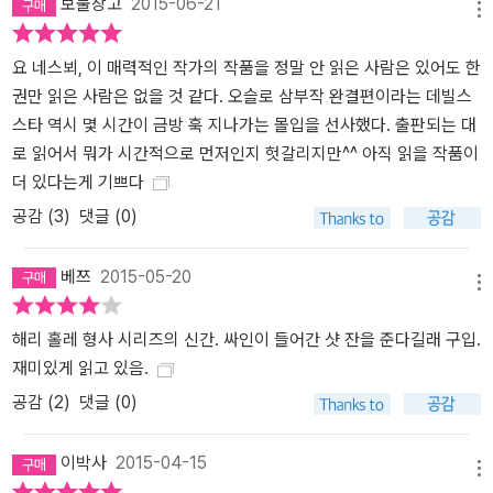
보물창고
2015-06-21
메뉴
요 네스뵈, 이 매력적인 작가의 작품을 정말 안 읽은 사람은 있어도 한
권만 읽은 사람은 없을 것 같다. 오슬로 삼부작 완결편이라는 데빌스
스타 역시 몇 시간이 금방 훅 지나가는 몰입을 선사했다. 출판되는 대
로 읽어서 뭐가 시간적으로 먼저인지 헛갈리지만^^ 아직 읽을 작품이
더 있다는게 기쁘다
공감 (
3
)
댓글 (0)
베쯔
2015-05-20
메뉴
해리 홀레 형사 시리즈의 신간. 싸인이 들어간 샷 잔을 준다길래 구입.
재미있게 읽고 있음.
공감 (
2
)
댓글 (0)
이박사
2015-04-15
메뉴