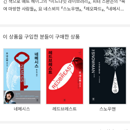
긴 책으로 매트 헤이그의 『미드나잇 라이브러리』, 피터 스완슨의 『죽
학상 유리열쇠상과 리버튼상을 동시 수상하며 단번에 주목받는 작가
여 마땅한 사람들』, 요 네스뵈의 『스노우맨』, 『레오파드』, 『네메시
로 떠올랐다. ‘형사 해리 홀레 시리즈’는 전세계 40개국에서 출간 즉
스』, 할런 코벤의 『사라진 밤』, 앨릭스 E, 해로우의 『재뉴어리의 푸른
시 베스트셀러에 오르고 6000만 부의 판매고를 기록하는 등 북유럽
문』, 니타 프로스의 『메이드』, 엘리자베스 길버트의 『먹고 기도하고
문학 붐의 선두에 섰다. 2013년 노르웨이 문학을 세계에 알린 공로를
사랑하라』 등이 있다.
인정받아 페르귄트상을 받았으며, 2015년 상트페테르부르크상, 201
이 상품을 구입한 분들이 구매한 상품
6년 리버튼공로상, 2019년 리버튼상을 수상했다. 《질투하는 남자》
는 장편 범죄소설로 쌓아온 문학 세계를 단편 형식으로 응축한 첫 소
설집이다. ‘범죄소설에서 중요한 것은 플롯이 아니라 인물을 움직이
는 강력한 동기’라는 요 네스뵈의 말처럼 이 작품들은 질투와 욕망 같
은 근원적 감정이 어떻게 폭력과 파국으로 치닫는지를 포착한다. 수
록작 〈런던〉은 영국 범죄작가협회(CWA) 대거상 2022 단편 부문 최
종 후보에 올랐고 표제작 〈질투하는 남자〉는 영화 〈킬러 히트〉로 제작
되어 아마존 프라임을 통해 공개되었다. 거침없는 이야기로 독자를
끌어들이고, 인물의 밀도 높은 감정과 동기를 집요하게 파고드는 이
네메시스
레드브레스트
스노우맨
소설집은 ‘해리 홀레’ 시리즈와는 또 다른 방식으로 요 네스뵈 문학이
도달할 수 있는 심리적 깊이와 문학적 완성도를 동시에 증명한다.