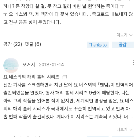
모든 비난은 제게 돌리십시오. 전 괜찮으니까요.''괜찮아?''어차피 이
하나? 좀 참았다 살 걸. 못 참고 질러 버린 날 원망하는 중이다 ㅜ
일이 끝나면 그만둘 거라서요.'하겐은 해리를 바라보았다. '알았네. 다
ㅜ 요 네스뵈 책. 제 책장에 다 꽂혀 있습니다... 중고로도 내보내지 않
녀오게.' 하겐은 다시 걷기 시작했다.해리는 그를 따라잡았다. '가도
고 전부 꽁꽁 넣어 두었답니다.
되는 겁니까?''그래. 어차피 처음부터 허락할 생각이었네.''네? 그럼
왜 안 된다고 하신 겁니까?''내가 결정을 내리는 책임자라는 기분을
더보기
느끼고 싶어서.' (p.686)ㅋㅋㅋㅋㅋㅋㅋㅋㅋㅋㅋㅋㅋㅋㅋㅋㅋㅋ웃
공감 (
22
)
댓글 (6)
겨 ㅋㅋㅋㅋㅋㅋㅋㅋㅋㅋㅋㅋ재미있게 읽긴 했지만 요 네스뵈가 보
여주는 이야기에서 몇몇 부분들은 여전히 마음에 들지 않는다. 특히
나 해리 홀레 왜이렇게 고생시켜. 스노우맨에서는 해리 홀레 손가락
오거서
2018-01-14
메뉴
을 잘라버려서 그 뒤로부터 해리 홀레는 세번째 손가락이 없는 강력
요 네스뵈의 해리 홀레 시리즈
반 형사인데, 이번 이야기에서는 하아.... 입이 찢어져서 ... 평생 흉터
신간 기사를 스크랩하면서 지난 달에 요 네스뵈의 『팬텀』이 번역되어
갖고 살게 되었다.내가 요 네스뵈의 소설을 몇 개 읽긴 했지만 '라
출간되었음을 알았다. 형사 해리 홀레 시리즈 9권에 해당한다. 나는
켈'을 그렇게 사랑하는 사이었나 갸웃갸웃, 이 편에서도 사랑한다고
아직 그의 작품을 읽어본 적이 없지만, 세계적인 명성을 얻은, 요 네스
따라 다니는 젊은 여형사(!)에게 나랑 다니면 너도 위험해, 하면서 라
뵈의 해리 홀레 시리즈가 국내에서도 꾸준히 번역되고 있고 벌써 아
켈을 그리워하는게 나오는데, 이 다음 시리즈에서는 라켈과 재회하는
홉 번째 작품이 출간되었다. 게다가 이 시리즈는 계속되고 있다. 더 늦
걸까? 아무튼 재미있게 읽다 보니 오, 요 네스뵈 또 읽어볼까 하게 되
기 전에 나의 책읽기 위시리스트에 추가한다. 이번 기회에 해리 홀레
었다. 집에 남아 있는 요 네스뵈는 이것뿐이어서 새로 사야했는데, 자,
더보기
시리즈를 정리하면서 그의 소설을 다시금 눈여겨보아 두어야겠다. 형
뭐가 뭐가 있나, 하고 요 네스뵈를 넣고 검색해보았다. 오, 해리 홀레