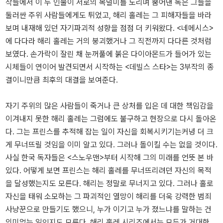
작들에서 이 두 인물이 서로의 목덜미를 노리며 뿜어낸 독은 그들을
둘러싼 주위 사람들에게도 튀었고, 해리 홀레는 그 피해자들을 바라
보며 내재해 있던 자기파괴적 성향을 점점 더 키워왔다. <네메시스>
에 다다라 해리 홀레는 거의 붕괴했거나 그 직전까지 다다른 것처럼
보였다. 손가락이 잘린 채 눈꺼풀에 붉은 다이아몬드가 들어가 있는
시체들이 연이어 발견되면서 시작하는 <데빌스 스타>는 3부작의 종
결이니만큼 최후의 대결을 보여준다.
자기 주위의 많은 사람들이 죽거나 큰 상처를 입은 데 대한 책임감을
이겨내지 못한 해리 홀레는 그럼에도 불구하고 현장으로 다시 돌아온
다. 그는 프린스를 추적해 잡는 일이 자신을 회복시키기는커녕 더 크
게 무너뜨릴 것임을 이미 알고 있다. 그러나 돌이킬 수는 없을 것이다.
사실 한국 독자들은 <스노우맨>부터 시작해 그의 미래를 언뜻 본 바
있다. 어떻게 보면 프린스는 해리 홀레를 무너뜨리려던 자신의 목적
을 달성했는지도 모른다. 해리는 정말로 무너지고 있다. 그러나 홀로
자신을 태워 소모하는 그 파괴적인 열망이 해리를 더욱 강력한 범죄
사냥꾼으로 만들기도 했으니, 누가 이기고 누가 졌느냐를 말하는 건
의미없는 일인지도 모른다. 해리 홀레 시리즈에서는 모두가 거대한