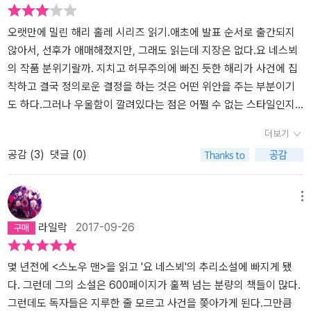
잔인한 살인 사건이 나오는 이야기는 좀 안 해주고 싶지만, 이야기가
그렇게 시작하니 어쩔 수 없구나. 시신에는 검지손가락이 없어졌고,
오랫만에 밀린 해리 홀레 시리즈 읽기.애초에 발표 순서로 출간되지
눈덩이 붉은 별 모양의 다이아몬드가있었어. 하필 이 사건이 발생한
않아서, 선후가 애매해졌지만, 그래도 읽는데 지장은 없다.요 네스뵈
것이 한여름 휴가철이라서, 경찰서에도남아 있는 사람들이 별로 없었
의 작품 분위기랄까. 지치고 허무주의에 빠진 듯한 해리가 사건에 집
어. 묄레르 경정은 둘 사이가 안 좋은 줄 알지만, 어쩔 수 없이 톰 볼레
착하고 결국 정의로운 결정을 하는 것은 어떤 위안을 주는 부분이기
르와 해리 홀레를 보냈단다.주인공 해리 홀레. 오슬로 삼부작의 전작
도 하다.그러나 우울함이 깔려있다는 점은 어쩔 수 없는 스타일인지
들인 <레드브레스트>와<네메시스>를 통해 알게된 해리 홀레와 톰
도. 그 점이 좋기도 하다. 유럽의 역사같은 배경없이 무턱대고 연쇄 살
더보기
볼레르 관계를 다시 한번 이야기해줄게. 해리 홀레는 동료였던 앨런
인을 하는 범죄자라서 조금 쉽게 읽히기도 하고, 조금 싱겁기도 하다.
공감 (
3
)
댓글 (0)
의 살인 사건의 배후로 톰 볼레르를 강력하게 의심하고 있었잖아. 그
계절적 배경으로 노르웨이의 열대야가 계속 언급되는데, 훗... 니들의
리고 <네메시스>의마지막 장면에서는 목격자도 나타났었고 말이야.
열대야 정도. 여기 와보라고 라는 심정이 된다. 근처에서 상점을 운영
해리 홀레는 그 목격자를 찾아가 만났는데, 그가 앨런을 죽인 범인과
하는 파키스탄 놈들을 조사해봐야 할지도 모르겠습니다. 새끼 손가락
메뉴
톰 볼레르가 만나는 것을 봤다고 했어. 증인이나타나서 사건을 해결
을 귓속에 넣어 돌리며 경관이 말했다.홰 하필 그들을 조사해야 한다
라일락
2017-09-26
할 수 있겠다고 생각했는데, 그 결정적인 목격자가 나중에 자신이 잘
는 거지? 해리가 물었다.마침내 경관은 해리가 있는 쪽으로 몸을 돌렸
못 봤다고 말을바꿨어. 해리는 그가 톰 볼레르의 협박으로 말을 바꿨
다. 범죄 통계도 안 보셨습니까, 반장님? 그는 특히 마지막 단어를 힘
다고 생각했어. 목격자가말을 바꾸면서, 다시 사건은 미궁으로 빠져
주어 말했다.당연히 봤지. 하지만 내가 기억하기로 상점 주인은 그 목
몇 년전에 <스노우 맨>을 읽고 '요 네스뵈'의 추리소설에 빠지게 됐
들었고, 해리는트라우마와 죄책감으로 다시 술에 찌들어 살게 되었
록의 한참 아래쪽에 있어서 말이야. 해리가 말했다.경관은 자신의 새
다. 그런데 그의 소설은 600페이지가 훌쩍 넘는 분량의 책들이 많다.
어. 그러면서 무단 결근을 밥 먹듯 했고, 삶의 목적도 잃은 것 같았어.
끼 손가락을 내려다 보았다.제가 이슬람교도에 대해 좀 아는데 아마
그런데도 독자들은 지루한 줄 모르고 사건을 쫒아가게 된다.그만큼