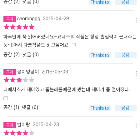
공감 (
2
)
댓글 (0)
choronggg
2015-04-28
메뉴
하루만에 쭉 읽어버렸네요~요네스뵈 작품은 항상 흡입력이 끝내주는
듯~!!어서 다른작품도 읽고싶어요
공감 (
2
)
댓글 (0)
몽이엉덩이
2016-05-03
메뉴
네메시스가 재미있고 톰볼레를때문에 봤는데 재미가 좀 떨어졌다.
공감 (
1
)
댓글 (0)
별이랑
2015-04-23
메뉴