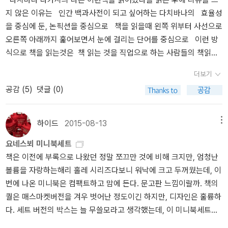
내가 '좋아한다'고 말하긴 어렵다. 그게 내가 이승우를 좋아하는 이유
다. 그렇다고, 형사 해리 홀레 시리즈를 어떻게 욕심내지 않을 수 있을
인가. 인생이란 무엇인가...어제 순대에 와인을 먹고 내가 구운 스콘도
지 않은 이유는 인간 백과사전이 되고 싶어하는 다치바나의 효율성
고, 천명관과 장강명의 소설을 재미있게 읽었지만 '좋아하지 않는
까. 11 권까지 시리즈 전작이 모두 번역되기를 기대한다.
좀 먹고 잤더니 아침에 일어나서 배가 고프질 않았다. 그럼 그냥 출근
을 중심에 둔, 논픽션을 중심으로 책을 읽을때 왼쪽 위부터 사선으로
다'고 말할 수밖에 없는 이유다. 재미없는 소설들도 아주 많은데 그와
—————주1. 책 제목 (발표년도)(출판사, 출간년도) 형식에 따름.
하고 출근하다 배고프면 밥 사먹고 들어가자! 하다가 회사 근처에 도
오른쪽 아래까지 훑어보면서 눈에 걸리는 단어를 중심으로 이런 방
중에 재미있게 쓴다는 건 큰 장점이지만, 나는 그 작품이 '고발성'과
착해서 콩나물 국밥을 사먹었다. 윽 맛있다. 먹으면서 전자책으로 정
식으로 책을 읽는것은 책 읽는 것을 직업으로 하는 사람들의 책읽기
'재미'를 갖고 있다고 해서 그 이유로 좋아할 순 없다. 나는 더한 무엇
아은의 [엄마의 독서]를 읽었다. 엄마의 독서는 예전에도 읽다가 불편
라는 생각이 들었다. 그런 방식의 책일기를 소개할 수도 있고 자기
이 필요하다. 아니면 다른 무엇이 필요하거나.요 네스뵈는 아주 재미
해서 읽기를 멈춘 책이었는데, 오늘 읽으면서 역시나 또 불편했다. 며
더보기
는 그런 방식의 책읽기를 선호한다고 말할수도 있지만 다치바나의
있게 쓰는 작가다. 게다가 어떻게 하면 독자들이 더 재미있게 느낄지
칠전에 읽었던 아리의 [결혼에도 휴가가 필요해서], 도 읽다가 어느
공감 (
5
)
댓글 (0)
말투는 백과사전의 되고 싶은 자신의 욕망을 나에게도 강요하는듯이
를 알고있는 작가다. 곳곳에 복선을 배치하는 건 독자를 끌어들이기
지점인지 잘 모르겠지만 좋지 않다고 했던 것과 비슷하게 불편했는
느껴져서 불쾌했거든 다치바나의 책읽는 방식과 그가 읽은 책에 대
위한 흥미로운 장치이지만, 그렇지만, 요 네스뵈의 소설을 읽고나면
데, 나는 오늘 엄마의 독서를 읽다가 어렴풋이 알 수 있었다. 내가 불
한 자랑이 내게는 편협하게 느껴졌다. 맞다. 책을 읽을때 왼쪽 위에서
좀..음... 찜찜한 기분이 드는 것도 사실이다. 진짜 범인을 잡기 위해서
하이드
2015-08-13
메뉴
편해하는 지점을. 엄마의 독서에서 정아은은 남편과 지인 얘기를 한
오른쪽 아래로 대각선 방향으로 걸리는 단어를 중심으로 읽어도 된
너무 많은 사람들이 죽는 거다. 물론 세상은 잔인하고, 실제로 경찰들
다. 그들과 나눴던 대화, 그들로부터 받았던 감정을 써놓는거다. 지인
요네스뵈 미니북세트
다. 그런대 그렇게 포식하듯이 확장한 지식이 도대체 어디에, 어떻게
이 범인을 잡는 과정에서 엄한 사람을 잡기도 하고 실수하기도 하고
에 대해서라면 영희다 철수다 본명을 얘기하는 건 아니지만, 만약 당
책은 이전에 부록으로 나왔던 정말 쪼끄만 것에 비해 크지만, 엄청난
쓸모가 있다는 걸까. 레이먼드 챈들러를 읽을때 나는 천천히 읽는
누군가의 희생이 담보되기도 하겠지만, 그래도, 좀... 그래..... 여하튼
사자들이 책을 봤다면 그것이 자신의 얘기임을 알았을 것이다. 일전
볼륨을 자랑하는해리 홀레 시리즈다보니 워낙에 크고 두꺼웠는데, 이
다. 단어와 문장을 읽을 뿐 아니라 문장 사이의 행간에 어떤때는 안개
너무 재미있어서 어제도 늦게까지 《데빌스 스타》를 마저 다 읽고 잤
에 [요가매트만큼의 세계]를 읽었을 때도 비슷한 불편함을 느꼈었다.
번에 나온 미니북은 컴팩트하고 맘에 든다. 문고판 느낌이랄까. 책의
가 차갑고 어떤때는 햇살이 반짝인다. 친구를 만날때 효용성을 중심
지만, 요 네스뵈의 소설 특징은 내가 등장인물들 중 그 누구도 좋아할
저자는 나가서 상처받고 온 자신을 위로하기 위해 요가를 하는데, 거
퀄은 매스마켓버전을 겨우 벗어난 정도이긴 하지만, 디자인은 훌륭하
으로 만나지는 않는다. 인연이 된다면 공감하고 지지하고, 끌리고, 코
수 없었다는 거다. 그러니까 쉽게 말하자면, 그저 '재미있는 이야기'
기에 친구들의 이야기가 나왔었다. 그러니까 그 친구들이 만약 이 책
다. 세트 버전의 박스는 늘 무쓸모라고 생각했는데, 이 미니북세트는
드가 맞고, 눈빛이 마음에 들어서 친구를 만나듯이 책을 읽는 사람에
였다. 나는 이야기가 재미있는 것만으로는 만족할 수 없는 사람이야.
을 읽는다면 '이거 내 얘기네' 하게될 것이었다. 정아은은 그걸 아는
박스에 넣어주어야 할 것 같고, 함께 나온 미니노트를 해리 홀레 이야
게 효율을 앞세운 독서론은 불쾌하다. 물론 나도 모든 책을 느리게 읽
다른 거좀 줘봐, 더한 것좀 줘봐! 나는 요구가 많은 독자인 것이다.《데