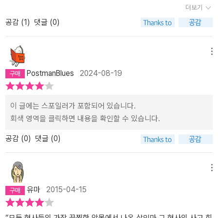
더보기
들통날까 봐 그를 죽이려고 했던 거야. 그리고 자신은정당방위였다고
현되는 경우를 일컫는다고 한다.2015.6.23.(화) 두뽀사리~
드 반지와 함께 경찰서로 배달되어 오고, 며칠 뒤에는 또 다른 여성이
공감 (
1
)
댓글 (0)
주장할 테고.. 그 전과 마찬가지로 말이야. 그런데베아테가 봐 버렸으
희생당한다. 희귀한 형태인 별 모양의 붉은 다이아몬드와 잘린 손가
니, 그럴 수 없었지. 그냥 체포하는 수밖에… 3. 이 일은 해리의 귀에
락이라는 연관성은 있으나 달리 접점을 찾기 힘든 연쇄살인. 휴가철
도 들어갔어. 톰은 나중에 해리에게 만나고, 스벤 같은 넘은 재판을 받
이라 손이 부족한 탓에 해리 홀레와 톰 볼레르는 함께 수사를 진행하
메뉴
으면 감형이 되고, 나중에 다시 출옥을하면 다시 범죄를 저지른다면
게 된다. 경찰청에서 제일 능력 있는 두 명의 형사이지만 앙숙인 그들
PostmanBlues
2024-08-19
서, 자신이 심판하려고 했다고 당시 상황을 설명했어. 아니, 변명이었
은 삐걱거리면서도 사건의 핵심에 다가간다. 마침내 좁혀진 용의자를
지. 해리는톰이 스벤을 죽일 수도 있겠다 싶어서, 몰래 스벤을 경찰서
통해 또 ‘프린스’의 그림자가 드리우는데, 이번에는 연쇄살인범과 ‘프
에서 빼돌려서 그를 심문했어. 스벤은 자신은 결백하다고 주장했어.
린스’를 모두 잡을 수 있을지, 손에 땀을 쥐게 하는 막판 클라이막스가
이 글에는 스포일러가 포함되어 있습니다.
무기 밀반입을 한 것은 맞지만, 살인사건의 범인은 아니라는 거야. 그
기다리고 있다.저자 요 네스뵈가 언급한 것처럼 가장 하드보일드한
회색 영역을 클릭하면 내용을 확인할 수 있습니다.
가 5일마다 오슬로에 온 것은 그때마다 주문이 있어서 왔던 것이고,
작품이라고 봐도 좋을 듯하다. <레드 브레스트>는 전쟁의 역사를 통
오슬로에온 김에 엄마를 만나려고 집에 왔던 것이라고 했어. 그가 잡
한 대서사시에 가깝다면, <네메시스>는 인간의 집착에 따른 허무한
공감 (
0
)
댓글 (0)
힌 날도 마찬가지이고 말이야. 그러면서, 범행이 일어났던 시간에 다
인생을, <데빌스 스타>는 희극과 비극이 교차하는 연극과도 같은 인
른 곳에 있었던 사진으로 알라바이를보였어. 그리고 그가 프라하에
간사를 다루고 있다. 연쇄살인범은 사이코패스가 대부분이지만 정신
메뉴
찍은 사진을 보여주었는데, 그사진에서 해리는 뜻밖의 인물을 보게
이상자의 종류도 참 가지가지다. 개인적인 감상으로는 첫 번째 작품
되었단다. 그리고 해리의 머리 속은 초고속으로 회전하고 연쇄 살인
이 가장 강렬했고, 마지막 완결편이 가장 우울했다. 억울한 희생자가
유마
2015-04-15
의범인이 누군지 감을 잡게 된단다. 그 범인은 바로 유명한 연출가이
너무 많이 등장한데다 악인의 최후가 상당히 끔찍했다는 점이 마음을
자 희생자 중에 한명인 리즈베트의 남편인빌리였어. 그는 왜 이런 범
불편하게 한다. 그럼에도 불구하고 외롭고, 거칠지만, 인정이 있는 ‘해
“모든 형사들의 가장 끔찍한 악몽에서 나온 살인마.그 형사의 사고 회