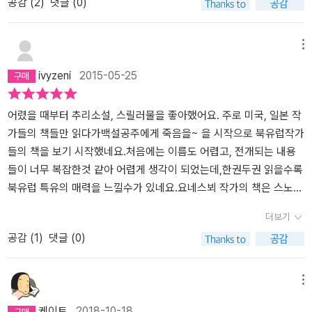
공감 (
2
)
댓글 (0)
하니, 그 위치가 마치 별 모양의 꼭지점에 위치하고 있었어. 시신에서
그런데, 과연 첫 번째 사건이 가장 처음 일어난 살인 사건일까?연쇄
맨』 까지도 읽었는데, 아직도 해리 홀레라는 인물에 대해서는 그저 막
발견한 별 모양의 다이아몬드와 관계도 있고 말이야. 자, 이제 그러면
살인 사건은 5일 간격으로 여성의 손가락이 잘려 나가고, 거기에는
연함을 떨져낼 수가 없다. 이 책이 590쪽에 달하는 방대한 분량이라
별의 꼭지점의 3군데에서 살인 사건이 발생했으니, 그 다음은 장소는
빨간 별 모양의 다이아몬드가 남겨진다.오슬로를 중심으로 악마의 별
는 것 때문이기도 하겠지만, 주말을 너무 바쁘게 보낸 탓인지 여간 힘
메뉴
알 수 있었겠지. 별의 다섯 개 꼭지점 위치 중두 군데.. 그 중에 한 곳.
인 데빌스 스타가 그려지고 그 별의 가장자리에서 발생하는 살인사
들게 진도를 나가고 있음을 인정할 수 밖에 없다. 이미 초반부터 톰 볼
ivyzeni
2015-05-25
그 전의 사건들이 5일 간격으로 일어났고 일어난 시간대도 동일했기
건.누가, 왜, 무엇때문에.... 사이코 패스 아니면 소시오 패스의 짓일
레르가 범인이라는 단정 하에 이야기를 풀어내고 있어서 강력반의
때문에 잠복만 하면 범인을 잡을 수 있다고 생각했어. 그 한 지점은 어
까....전편에서 해리 홀레와 호흡이 잘 맞던 동료인 엘렌을 잃어야만
책임자인 비아르네 묄뢰르의 후임자로 주목받는 거물 볼레르를 어떻
떤 학교의 기숙사였고, 나머지 한 지점은 어떤 노파가살고 있는 곳이
했던 해리 홀레, 그래서 결코 가까워 질 수 없는 톰 블레르와 한 팀이
게 끌어내릴 것인지에 주목하면서 읽었다.긴 겨울의 기억조차 잊게
어렸을 때부터 추리소설, 스릴러물을 좋아했어요. 주로 미국, 일본 작
었어. 지금까지 희생자를 봤을 때, 젊은 여자들이많은 기숙자가 확률
되어 이 사건을 해결해 나간다.후반부에 접어 들면서 독자들은 충격
하는 한여름의 오슬로. 한낮의 열기 속에서 첫 살인사건이 발생한다.
가들의 책들만 읽다가백설공주에게 죽음을~ 을 시작으로 북유럽작가
이 높았어. 그곳에 CCTV를 설치하고경찰 병력들이 모두 동원해서
적인 사실에 경악을 금치 못한다. 전편에서 해결되지 못한 미스터리
손가락이 잘린 채 아파트에서 발견된 첫 번째 여성 희생자는 카밀라
들의 책을 보기 시작했네요.처음에는 이름도 어렵고, 전개되는 내용
숨어 있었어. 그런데, 시간이지났지만 너무 조용했어. 한편, 노부인이
까지 속시원하게 그 의문점을 찾아준다. 소설의 배경인 오슬로는 겨
로엔이다. 특이한 것은 그녀의 눈꺼풀 속에서 별 모양의 붉은 다이아
들이 너무 복잡한것 같아 어렵게 생각이 되었는데,한권두권 읽을수록
있던 곳에는 베아테 뢴이라는 여자 경찰만 혼자 출동했어. 베아테는
울 보다 휴가를 떠난 여름이 더 살벌하게 느껴지는 <데빌스 스타>'요
몬드가 발견되었다는 것이다. 얼마 후 또 다른 실종자인 리스베트 발
북유럽 특유의 매력을 느낄수가 있네요.요네스뵈 작가의 책은 스노우
노부인과 이야기해봤는데, 노부인의 아들 스벤의 이상한 행보가범인
네스뵈'의 소설은 전세계 40개국에서 출간되었으며, 그를 작가로 만
리에 대해 보고되고, 그녀의 잘린 손가락만이, 역시 별 모양의 붉은 다
맨을 시작으로 레드브레스트, 네메시스 등 다 읽었는데,그 두께가 엄
더보기
의 동선과 동일한 것을 알았어. 프라하에서 일하는데, 5일마다오슬로
들어 준 <박쥐>로 북유럽 최고의 문학상인 '유리 열쇠상'을 받았다.
이아몬드 반지와 함께 배달된다. '어떻게'가 아니라 '왜'가 중요한 사
청남에도 한번 읽기 시작하면 책을 놓을 수가 없더라구요.데빌스 스
공감 (
1
)
댓글 (0)
에 방문을 했다는 거야. 그런데 그 날들이 정확하게 살인사건이 발생
추리소설을 좋아하는 독자라면 '요 네스뵈'의 소설을 시간날 때마다
건. 해리는 직감적으로 긴장한다. 바바라 스벤센, 에바 마르바노바,
타가 새로 나왔길래 바로 읽기 시작했네요.레드 브레스트나 네메시스
했던 날과 동일했고, 이번에도 그날 저녁 때 오기로 했던 거야. 베아테
한 권씩 읽어나가는 재미도 있을 듯 싶다.
마리우스 벨란데빌스 스타란 펜타그램 모양의 다이아몬드, 5일 간격
등은 약간 남성적인 분위기에 정치적인 느낌이 드는데 반해데빌스 스
뢴은 지원 요청을했고, 전화를 받은 톰 볼레르는 혼자 지원을 갔어.기
으로 5층에 사는 사람을 겨냥한 살인이 이루어진다. 게다가 살인이
타는 좀 더 아름답고 부드러운 느낌이 드는 내용이네요.전의 두권의
메뉴
숙사에서는 해리가 기숙사 벽에 그려진 별 모양을 보게 되었어. 그리
일어난 시각이 5시로 일치를 보인다.전편에 이어 두드러지는 또 하나
책을 읽으면 좀 더 이해가 되겠지만, 굳이 읽지 않았어도 충분히 재미
케이토
2018-10-18