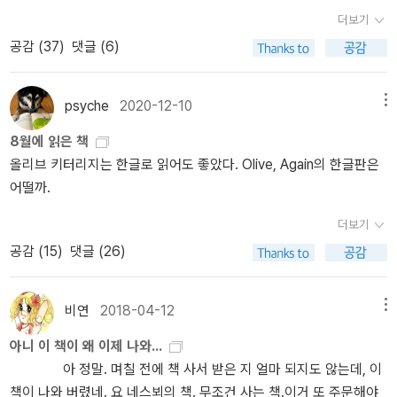
니. 너무 씐났다. 나는 집에 도착하자마자 씻고 스콘 반죽을 해서 냉장
복선들은 상당한 수준입니다. 나무를 보지 말고 숲을 보았기에 잘못
더보기
고에 휴지시킨 뒤에(왜?) 냉장고에서 순대를 꺼내 시키는대로 끓는물
된 결과를 낳을 뻔 했지만 현명한 “해리”의 촉이 그 한계를 가뿐히 넘
공감 (
37
)
댓글 (6)
에 15분을 끓여냈다. 그리고 책을 펼치고 와인을 따라서 쨘-으하하하
는 과정들이 무척 재미있습니다. 그리고 독자들이 그토록 기다렸던
하하하하하하하 씐난다!나는 그렇게 따뜻한 순대와 와인을 먹으면서
“왕자님” 가면 벗기기에 끝내 성공함으로서 이야기의 두 축은 효율적
히융히융 좋구먼, 행복하다, 했다. 사실 내가 와인의 맛을 잘 모르는
으로 배치, 전개되었고 “해리”를 짓눌렀던 악몽들이 속 시원히 해결
psyche
2020-12-10
메뉴
사람이기 땜시롱, 순대가 와인하고 막 잘 어울리는지는 잘 모르겠지
되어 덩달아 마음의 짐을 내려놓은 기분이 듭니다. 동화 속처럼 ‘왕자
8월에 읽은 책
만, 확실히 깍두기 보다는 잘 어울리는 것 같았다. 여튼 그렇게 요 네
와 거지라’는 계급의 희생자였던 “해리”의 명예회복은 목적을 위해
올리브 키터리지는 한글로 읽어도 좋았다. Olive, Again의 한글판은
스뵈 책장을 넘기는데, 요 네스뵈 소설은 이래서 재미있어, 하는 부분
수단을 정당화하려했던 삐뚤어진 가치관을 바로잡음으로서 완성되었
어떨까.
들은 유머에 있었다. 해리 홀레의 유머 감각. 그러니까 시종일관 웃기
네요. 그렇게 해서 어둠에 잠식당하지 않도록 꿋꿋이 버텨낸 “해
지는 않는데 가끔씩 툭, 웃겨줘서 내가 책을 읽다가 피식 웃는거다. 어
리”의 정의실현이 통쾌함을 안겨주는 ‘오슬로 3부작’이었습니다.
더보기
제 내가 읽은 부분 중에는 해리 홀레가 상사인 군나르 하겐에게 콩고
공감 (
15
)
댓글 (26)
로 출장을 다녀오겠노라 허락을 구하는 장면이 있었다.'그런데 사실
왜 자네가 허락해달라면서 이렇게 귀찮게 구는지 모르겠군. 전에는
내가 허락하든 말든 상관하지 않았잖나.''경정님께 자신이 결정을 내
비연
2018-04-12
메뉴
리는 책임자라는 기분을 느끼게 해드리고 싶었습니다, 보스'하겐은
아니 이 책이 왜 이제 나와...
경고하는 시선으로 해리를 쏘아보았다. 해리는 어깨를 으쓱였다. '허
아 정말. 며칠 전에 책 사서 받은 지 얼마 되지도 않는데, 이
락해주십시오, 보스. 나중에 명령을 어긴 죄로 절 쫓아내시면 됩니다.
책이 나와 버렸네. 요 네스뵈의 책. 무조건 사는 책.이거 또 주문해야