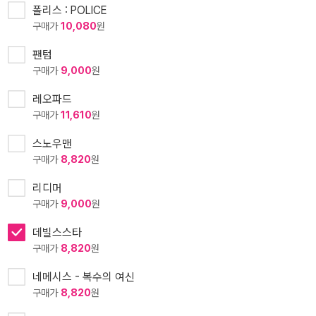
폴리스 : POLICE
구매가
10,080
원
팬텀
구매가
9,000
원
레오파드
구매가
11,610
원
스노우맨
구매가
8,820
원
리디머
구매가
9,000
원
데빌스스타
구매가
8,820
원
네메시스 - 복수의 여신
구매가
8,820
원