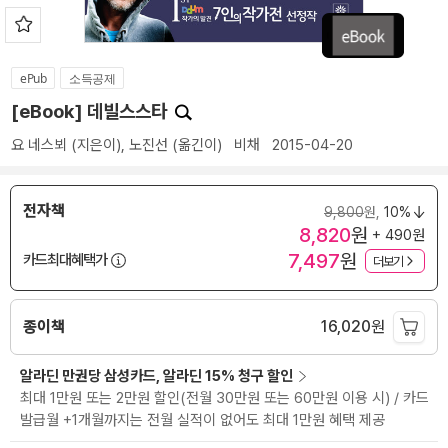
ePub
소득공제
[eBook] 데빌스스타
요 네스뵈
(지은이),
노진선
(옮긴이)
비채
2015-04-20
전자책
9,800
원,
10%
8,820
원
+ 490원
7,497
원
카드최대혜택가
더보기
종이책
16,020
원
알라딘 만권당 삼성카드, 알라딘 15% 청구 할인
최대 1만원 또는 2만원 할인(전월 30만원 또는 60만원 이용 시) / 카드
발급월 +1개월까지는 전월 실적이 없어도 최대 1만원 혜택 제공