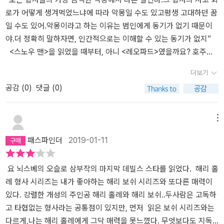
죄를 꾸몄을까? 그는 리즈베트와 신혼여행을 프라하로갔었는데, 그
리 홀레’의 행보에서 마치 ‘필립 말로우’와도 비슷한 분위기가 느껴지
로가 어떻게 생겨먹었느냐에 따라 악몽일 수도 있고평생 고대하던 꿈
곳에서 리즈베트가 몰래 바람을 피웠어. 그 상대는스벤이었고… 그런
기에 인상적인 작품으로 남을 것 같긴 하다. 이제 해리의 방황은 점점
일 수도 있어.악몽이라고 하는 이유는 범인에게 동기가 없기 때문이
데, 그걸 모르고 있다가 빌리는 최근에 리즈베트의편지를 통해서 알
더 깊어질 것으로 보이는데, 아무래도 총 11편으로 끝나는 시리즈의
야.더 정확히 말하자면, 인간적으로는 이해할 수 있는 동기가 없지”
게 되었단다. 그래서 빌리는 스벤과 리즈베트에게 복수를 하려고 했
끝은 봐야하지 않을까 싶다.
<스노우 맨>을 읽었을 때부터, 아니 <레오파드>였을까요? 호주에
던 거야. 리즈베트는 죽이고, 스벤을 연쇄살인범으로 몰려고 했던 것
서의 살인사건 못지않게 “ 리 홀레”의 과거에서 결코 지워지지 않았
이지. 빌리는 아주 유명한 연출가였잖아. 이런 시나리오를 짜는 것은
더보기
던 또 하나의 사건에 내내 신경이 쓰였던 기억이 있습니다. 발등에 떨
아무것도 아니었지. 그래서 거의 성공할 뻔 했던 것이지. 그런데해리
공감 (
0
)
댓글 (0)
어진 불을 시급히 끄는 일도 중요했지만 그때 무슨 일이 있었던 걸까
에 의해서 그의 음모가 드러난 것이야. 이렇게 연쇄 살인범의 범인은
라는 궁금증에 ‘오슬로 3부작’의 완간을 기다릴 수밖에 없었습니다.
밝혀졌단다. 하지만, 아직 해리에게는 아직 끝나지 않은 일이 있어. 톰
그래서 <레드브레스트>, <네메시스>를 거치는 동안 많은 사건들이
메뉴
볼레르.스벤에 의해 톰 볼레르가 무기 밀수업자의 중간 도매상이라는
복합적으로 발생해도 오로지 ‘왕자님’만이 중요했을 뿐. 이제 드디어
것이 밝혀졌고, 앨런의살인 배후인 것도 밝혀졌어. 톰 볼레르는 아직
패스파인더
2019-01-11
3부작의 종점을 만나러 갈 차례입니다. 이번만큼은 오슬로의 불볕
자신이 승리할 수 있을 것으로 생각했어. 스벤과 해리만 죽으면 말이
더위가 배경이군요. 늘 눈과 추위에 익숙해 있었는데 말이죠. 첫 번째
야… 톰 볼레르는 스벤과 해리가 숨어 있는곳을 알게 되어 그곳으로
살인사건. 어느 아파트의 아래층 천장에 갑자기 물이 새기 시작하자
요 뇌스베의 오슬로 삼부작의 마지막 데빌스 스타를 읽었다. 해리 홀
향했고.. 그곳에서 해리와 톰의 잔인한 결투가 벌어졌단다. 뭐, 결과는
그 집 부부가 위층에 가봤더니 한 여성이 손가락이 잘린 채 죽어있는
레 형사 시리즈는 내가 좋아하는 해리 보쉬 시리즈와 또다른 매력이
누군가 예상할 수 있는 결과로 끝이 났단다. 그렇게 소설은 끝이 났단
겁니다. 게다가 눈꺼풀 속에는 붉은 색의 별 모양 다이아몬드가 발견
있다. 강렬한 개성의 주인공 해리 홀레와 해리 보쉬..두사람은 고독하
다. 아빠가 짧게 이야기한다고 했는데, 하다 보니 또 길어진 것 같구
되네요. 그리고 며칠 후 발생한 실종사건, 뒤늦게 발견된 실종자의 시
고 타협없는 형사라는 공통점이 있지만, 먼저 읽은 보쉬 시리즈와는
나. 중간중간 중요하지 않다고 생각한이야기들은 많이 뺐는데도 말이
체에도 잘린 손가락에 똑같은 다이아몬드가 끼워져 있습니다. 이것은
다르게,나는 해리 홀레에게 그닥 매력을 못느꼈다. 무엇보다도 지독