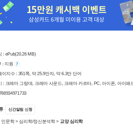
: ePub(20.26 MB)
부 : 지원
지수 : 351쪽, 약 25.9만자, 약 6.3만 단어
 : 크레마 그랑데, 크레마 사운드, 크레마 카르타, PC, 아이폰, 아이패
9788934971733
류
신간알림 신청
>
인문학
>
심리학/정신분석학
>
교양 심리학