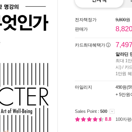
전자책정가
9,800원
8,82
판매가
7,49
카드최대혜택가
알라딘 
최대 1만
시) / 
1만원 
마일리지
490원(5
종이
+ 5만원
미리
입니
Sales Point :
500
8.8
100자평(