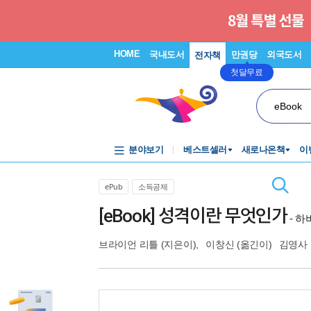
HOME
국내도서
만권당
외국도서
전자책
첫달무료
eBook
분야보기
베스트셀러
새로나온책
이
ePub
소득공제
[eBook] 성격이란 무엇인가
- 
브라이언 리틀
(지은이),
이창신
(옮긴이)
김영사