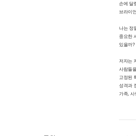
손에 달
브라이언
나는 정
중요한 
있을까?
저자는 
사람들을
고정된 특
성격과 
가족, 