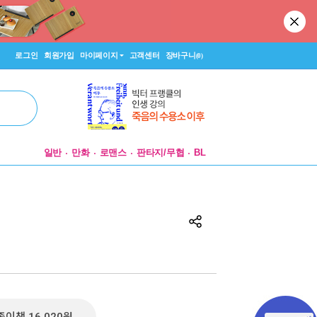
로그인
회원가입
마이페이지
고객센터
장바구니
(0)
일반
만화
로맨스
판타지/무협
BL