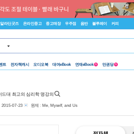
알라딘굿즈
온라인중고
중고매장
우주점
음반
블루레이
커피
벤트
전자책캐시
오디오북
대여eBook
연재eBook
만권당
N
N
하버드대 최고의 심리학 명강의
2015-07-23
원제 : Me, Myself, and Us
전자책