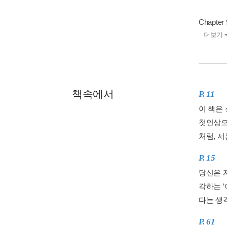
Chapt
더보기
책속에서
P. 11
이 책은
첫인상으
처럼, 서
P. 15
당신은 
각하는 
다는 생
P. 61