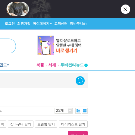
로그인
회원가입
마이페이지
고객센터
장바구니
(0)
펀드
북플
서재
투비컨티뉴드
창작플랫폼
투비컨티뉴드
25개
순
선택
장바구니 담기
보관함 담기
마이리스트 담기