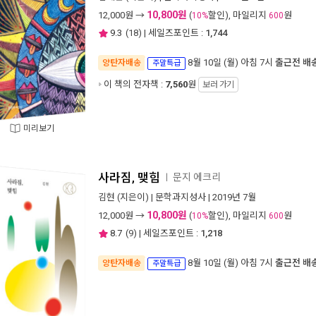
10,800원
12,000
원 →
(
할인), 마일리지
원
10%
600
9.3
(
18
) | 세일즈포인트 :
1,744
8월 10일 (월) 아침 7시
출근전 배
양탄자배송
주말특급
이 책의 전자책 :
7,560
원
보러 가기
미리보기
사라짐, 맺힘
문지 에크리
ㅣ
김현
(지은이) |
문학과지성사
| 2019년 7월
10,800원
12,000
원 →
(
할인), 마일리지
원
10%
600
8.7
(
9
) | 세일즈포인트 :
1,218
8월 10일 (월) 아침 7시
출근전 배
양탄자배송
주말특급