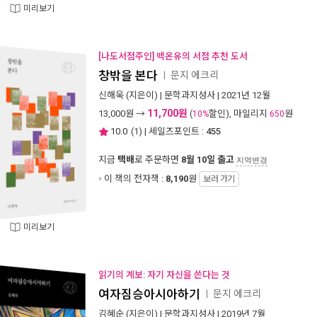
미리보기
[나도서점주인] 백온유의 서점 추천 도서
창밖을 본다
문지 에크리
ㅣ
신해욱
(지은이) |
문학과지성사
| 2021년 12월
11,700원
13,000
원 →
(
할인), 마일리지
원
10%
650
10.0
(
1
) | 세일즈포인트 :
455
지금
택배
로 주문하면
8월 10일 출고
지역변경
이 책의 전자책 :
8,190
원
보러 가기
미리보기
읽기의 계보: 자기 자신을 쓴다는 것
여자짐승아시아하기
문지 에크리
ㅣ
김혜순
(지은이) |
문학과지성사
| 2019년 7월