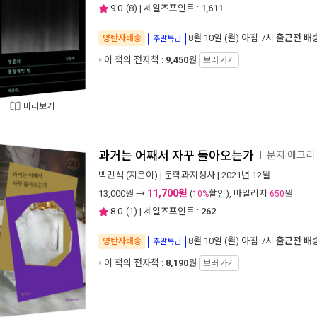
9.0
(
8
) | 세일즈포인트 :
1,611
8월 10일 (월) 아침 7시
출근전 배
양탄자배송
주말특급
이 책의 전자책 :
9,450
원
보러 가기
미리보기
과거는 어째서 자꾸 돌아오는가
문지 에크리
ㅣ
백민석
(지은이) |
문학과지성사
| 2021년 12월
11,700원
13,000
원 →
(
할인), 마일리지
원
10%
650
8.0
(
1
) | 세일즈포인트 :
262
8월 10일 (월) 아침 7시
출근전 배
양탄자배송
주말특급
이 책의 전자책 :
8,190
원
보러 가기