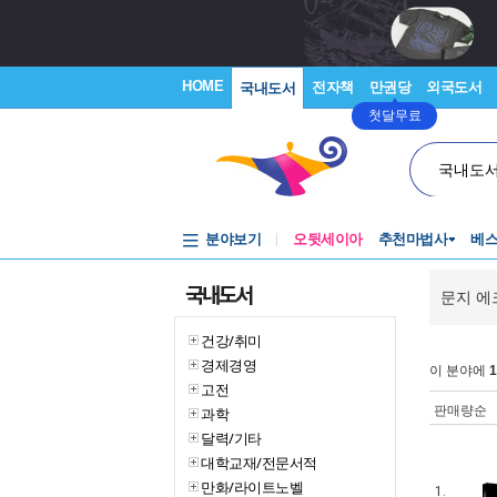
HOME
전자책
만권당
외국도서
국내도서
첫달무료
국내도
분야보기
오뒷세이아
추천마법사
베
국내도서
문지 에
건강/취미
경제경영
이 분야에
1
고전
판매량순
과학
달력/기타
대학교재/전문서적
만화/라이트노벨
1.