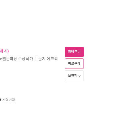
매 시)
장바구니
24 노벨문학상 수상작가
문지 에크리
ㅣ
바로구매
보관함
송
지역변경