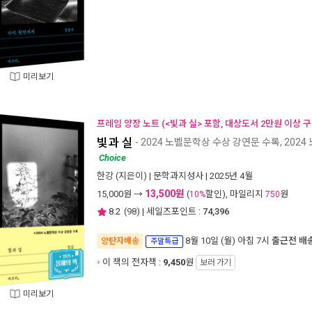
미리보기
프레임 양장 노트 (<빛과 실> 포함, 대상도서 2만원 이상 구
빛과 실
- 2024 노벨문학상 수상 강연문 수록, 20
Choice
한강
(지은이) |
문학과지성사
| 2025년 4월
13,500원
15,000
원 →
(
할인), 마일리지
원
10%
750
8.2
(
98
) | 세일즈포인트 :
74,396
8월 10일 (월) 아침 7시
출근전 배
양탄자배송
주말특급
이 책의 전자책 :
9,450
원
보러 가기
미리보기