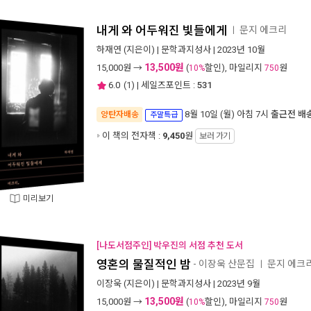
내게 와 어두워진 빛들에게
문지 에크리
ㅣ
하재연
(지은이) |
문학과지성사
| 2023년 10월
13,500원
15,000
원 →
(
할인), 마일리지
원
10%
750
6.0
(
1
) | 세일즈포인트 :
531
8월 10일 (월) 아침 7시
출근전 배
양탄자배송
주말특급
이 책의 전자책 :
9,450
원
보러 가기
미리보기
[나도서점주인] 박우진의 서점 추천 도서
영혼의 물질적인 밤
- 이장욱 산문집
문지 에크
ㅣ
이장욱
(지은이) |
문학과지성사
| 2023년 9월
13,500원
15,000
원 →
(
할인), 마일리지
원
10%
750