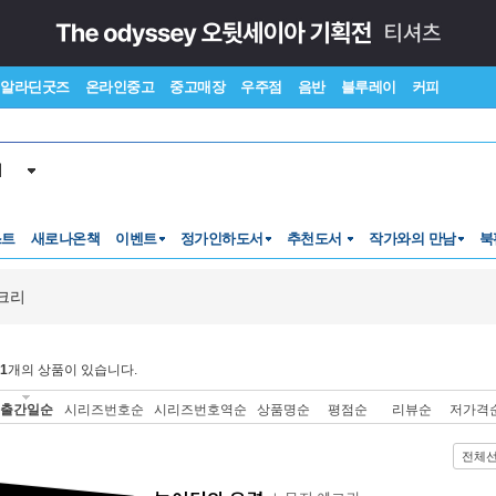
알라딘굿즈
온라인중고
중고매장
우주점
음반
블루레이
커피
서
스트
새로나온책
이벤트
정가인하도서
추천도서
작가와의 만남
북
크리
1
개의 상품이 있습니다.
출간일순
시리즈번호순
시리즈번호역순
상품명순
평점순
리뷰순
저가격
전체