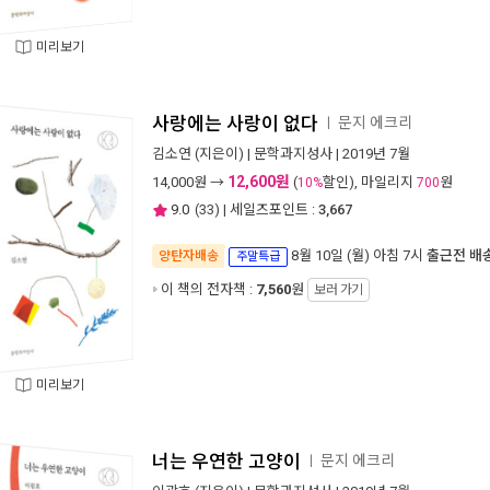
미리보기
사랑에는 사랑이 없다
문지 에크리
ㅣ
김소연
(지은이) |
문학과지성사
| 2019년 7월
12,600원
14,000
원 →
(
할인), 마일리지
원
10%
700
9.0
(
33
) | 세일즈포인트 :
3,667
8월 10일 (월) 아침 7시
출근전 배
양탄자배송
주말특급
이 책의 전자책 :
7,560
원
보러 가기
미리보기
너는 우연한 고양이
문지 에크리
ㅣ