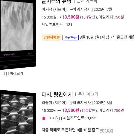
놀이터의 유령
문지 에크리
ㅣ
이기성
(지은이) |
문학과지성사
| 2025년 7월
13,500원
15,000
원 →
(
할인), 마일리지
원
10%
750
세일즈포인트 :
121
8월 10일 (월) 아침 7시
출근전 배
양탄자배송
주말특급
미리보기
다시, 뒷면에게
문지 에크리
ㅣ
임솔아
(지은이) |
문학과지성사
| 2025년 6월
13,500원
15,000
원 →
(
할인), 마일리지
원
10%
750
10.0
(
2
) | 세일즈포인트 :
1,095
지금
택배
로 주문하면
8월 10일 출고
지역변경