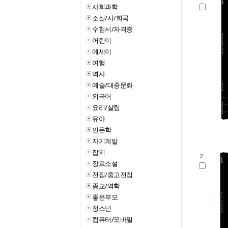
사회과학
소설/시/희곡
수험서/자격증
어린이
에세이
여행
역사
예술/대중문화
외국어
요리/살림
유아
인문학
자기계발
잡지
2.
장르소설
전집/중고전집
종교/역학
좋은부모
청소년
컴퓨터/모바일