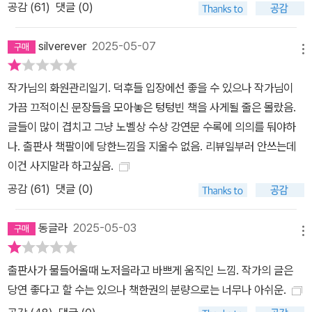
공감 (
61
)
댓글 (0)
silverever
2025-05-07
메뉴
작가님의 화원관리일기. 덕후들 입장에선 좋을 수 있으나 작가님이
가끔 끄적이신 문장들을 모아놓은 텅텅빈 책을 사게될 줄은 몰랐음.
글들이 많이 겹치고 그냥 노벨상 수상 강연문 수록에 의의를 둬야하
나. 출판사 책팔이에 당한느낌을 지울수 없음. 리뷰일부러 안쓰는데
이건 사지말라 하고싶음.
공감 (
61
)
댓글 (0)
동글라
2025-05-03
메뉴
출판사가 물들어올때 노저을라고 바쁘게 움직인 느낌. 작가의 글은
당연 좋다고 할 수는 있으나 책한권의 분량으로는 너무나 아쉬운.