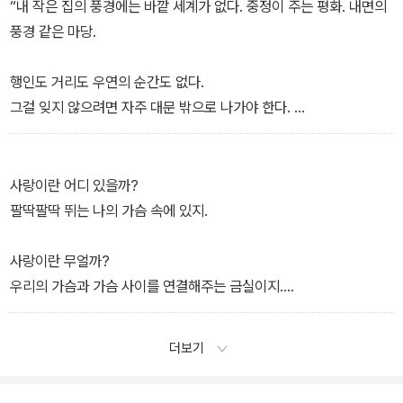
“내 작은 집의 풍경에는 바깥 세계가 없다. 중정이 주는 평화. 내면의
생한 감각들”이 일기와 산문 속에서 오롯하다. “햇빛이 잎사귀들을
“이 일이 나의 형질을 근본적으로 바꾸고 있다는 것을 지난 삼 년 동
풍경 같은 마당.
통과할 때 생겨나는 투명한 연둣빛이 있다. 그걸 볼 때마다 내가 느끼
안 서서히 감각해왔다. 이 작은 장소의 온화함이 침묵하며 나를 안아
는 특유의 감각이 있다. 식물과 공생해온 인간의 유전자에 새겨진 것
주는 동안. 매일, 매 순간, 매 계절 변화하는 빛의 리듬으로.”
행인도 거리도 우연의 순간도 없다.
이리라 짐작되는, 거의 근원적이라고 느껴지는 기쁨의 감각이
― 「북향 정원」(2022)에서
그걸 잊지 않으려면 자주 대문 밖으로 나가야 한다.
다.”(「북향 정원」, 95쪽)
여기, ‘시적인 산문’이란 한강의 언어가 ‘경계 없는 글쓰기’라는 형식
하지만 이 내향적인 집에도 외부로 열려 있는 방향이 있다. 마당의 하
과 만났을 때 비로소 우리가 마주하게 된 세계는 생명의 경이와 눈부
늘. 그 하늘에서 떨어지는 눈을 오래 보고 있었다.”
사랑이란 어디 있을까?
신 빛으로 가득하다.
― 「정원 일기」(2021년 12월 18일)에서
팔딱팔딱 뛰는 나의 가슴 속에 있지.
사랑이란 무얼까?
우리의 가슴과 가슴 사이를 연결해주는 금실이지.
― 1979년 4월, 중철 제본 책자에서
더보기