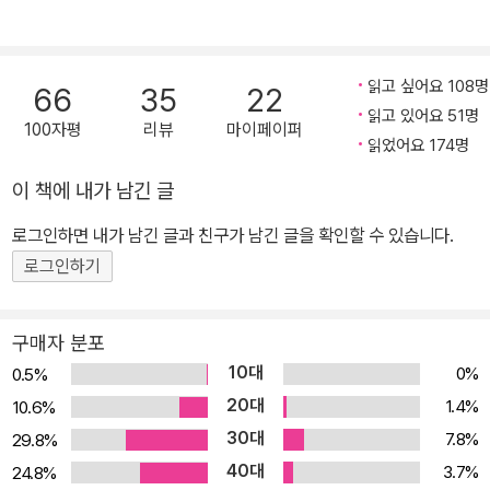
게 된다. 완성도 높은 문학작품으로만 접해 속내를 알기 힘들었던 작
가들과 좀더 사적이고 내밀한 영역에서 만날 수 있는 소중한 기회가
될 것이다.
읽고 싶어요 108명
66
35
22
읽고 있어요 51명
100자평
리뷰
마이페이퍼
읽었어요 174명
이 책에 내가 남긴 글
로그인하면 내가 남긴 글과 친구가 남긴 글을 확인할 수 있습니다.
로그인하기
구매자 분포
10대
0%
0.5%
20대
1.4%
10.6%
30대
7.8%
29.8%
40대
3.7%
24.8%