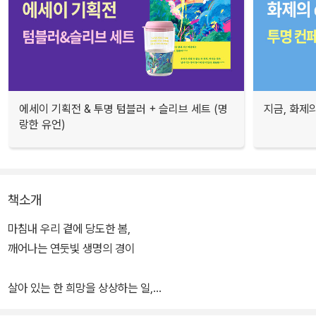
에세이 기획전 & 투명 텀블러 + 슬리브 세트 (명
지금, 화제의
랑한 유언)
책소개
마침내 우리 곁에 당도한 봄,
깨어나는 연둣빛 생명의 경이
살아 있는 한 희망을 상상하는 일,
그 오래고 깊은 사랑에 대한 한강의 기록들