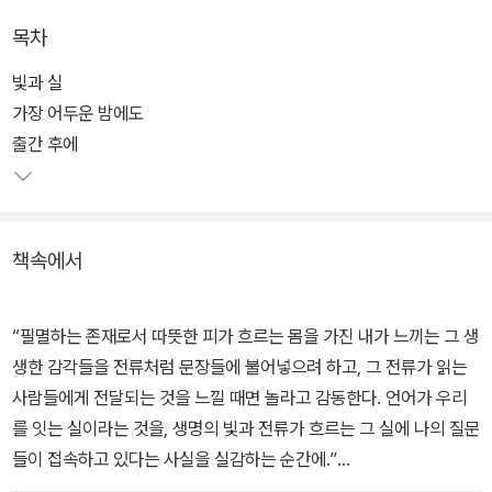
목차
“역사적 트라우마를 정면으로 마주하고 인간 삶의 연약함을 드러내
는 강렬하고 시적인 산문”이라는 선정 이유와 함께 2024년 노벨문
빛과 실
학상을 수상한 작가 한강의 신작 『빛과 실』(2025)이 문학과지성사
가장 어두운 밤에도
산문 시리즈 <문지 에크리>의 아홉번째 책으로 출간되었다. 노벨문
출간 후에
학상 수상 강연문 「빛과 실」(2024)을 포함해 미발표 시와 산문, 그리
고 작가가 자신의 온전한 최초의 집으로 ‘북향 방’과 ‘정원’을 얻고서
써낸 일기까지 총 열두 꼭지의 글이, 역시 작가가 기록한 사진들과 함
책속에서
께 묶였다.
삼십 년 넘게 ‘쓰는 사람’의 정체성으로, “세계는 왜 이토록 폭력적이
“필멸하는 존재로서 따뜻한 피가 흐르는 몸을 가진 내가 느끼는 그 생
고 고통스러운가? 동시에 세계는 어떻게 이렇게 아름다운가?”라는
생한 감각들을 전류처럼 문장들에 불어넣으려 하고, 그 전류가 읽는
“두 질문 사이의 긴장과 내적 투쟁”을 글쓰기의 동력으로 삼아온 작
사람들에게 전달되는 것을 느낄 때면 놀라고 감동한다. 언어가 우리
가가 그 숱한 질문들 속 “가장 깊은 겹”이 “언제나 사랑을 향하고” 있
를 잇는 실이라는 것을, 생명의 빛과 전류가 흐르는 그 실에 나의 질문
던 게 아닐까, 그것이 바로 “내 삶의 가장 오래고 근원적인 배음”(29
들이 접속하고 있다는 사실을 실감하는 순간에.”
쪽)이 아닐까 묻고 답하기까지, 시차를 두고 쓰인 시와 산문, 일기와
― 「빛과 실」(2024)에서