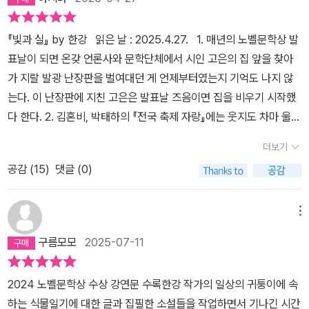
로 인해 모처럼 우리나라에서 문학을 기리고, 문학으로 인해 축제가
에도 우리가 '이 세계에 끝끝내 인간으로 남는다는 건 얼마나 어려운
벌어지는 그런 장이 펼쳐지길 기대했었는데...이미 지난 시간은 어쩔
일'인지, 그래서 가장 어두운 밤에 우리의 본성에 대해서 질문하는, 우
『빛과 실』 by 한강 읽은 날 : 2025.4.27. 1. 매년의 노벨문학상 발
수 없고. 마침 한강 작가의 글이 책으로 엮어 나왔다. '빛과 실'이다. 아
리를 연결하는 언어를 다루는 문학에는 필연적으로 체온이 깃들어 있
표날이 되면 온갖 언론사와 문학단체에서 시인 고은의 집 앞을 찾아
하! 우리에게 다가왔던 저 겨울을 이겨낸 사람들의 마음을 어쩜 이렇
다고 말하는 문장들... 이 문장들로 이루어진 문학을 읽고 쓰는 일은,
가 지랄 발광 난장판을 벌여대던 게 언제부터였는지 기억도 나지 않
게 잘 표현한 제목을 달 수 있을까.제목에서 감탄하고, 노벨문학상 수
생명을 파괴하는 행위, 폭력의 반대편에 우리가 함께 서 있다는 것을
는다. 이 난장판에 지친 고은은 발표날 즈음이면 집을 비우기 시작했
상 연설문을 읽으면서 다시 감탄하고, 시를 읽으면서 한번에 읽을 수
의미한다는 문장들...하지만 이렇게 폭력에 항거하는 우리의 고통스
다 한다. 2. 김혼비, 박태하의 『전국 축제 자랑』에는 웃지도 차마 울지
없단 생각을 하고, 정원 일기를 읽으면서 식물, 빛, 거울에 마음을 빼
러운 과거와 현재를 자꾸 들여다보는 건 너무 힘든 일이다!거기다 이
도 못할 장면이 하나 기록된다. 벌교 꼬막축제에서 펼쳐진 ‘작가 조정
앗기고... 천천히 아주 천천히 곱씹으면서 내 몸에서, 마음에서 소화시
더보기
렇게 화창한 봄날에 눈만 들면 창 밖으로 보이는 우리 동네의, 온통 연
래 노벨 문학상 수상을 위한 발대식’. 심지어 조정래 작가를 모셔다 놓
키면서 읽어야지, 그냥 북향 정원에 햇빛을 주기 위해 거울을 설치하
두와 여린 초록의 잎이 무성해진 낮은 언덕과 산, 심지어 우리 집 정원
공감 (
15
)
댓글 (0)
고 한 행사였다. 맙소사. 강소국 반열에 들어섰지만 한국인들 스스로
고 수시로 바꿔주듯이, 내 곁에 이 책을 두고 있어야지. 정원 일기를
에도 초록이 무성한데 말이다. 그래서 작가가 마흔여덟에 처음 갖게
도 너무 잘 인지하고 있는 사회 각 분야의 ‘빈약한 기초’를 단박에 덮
읽으면서 식물과 빛을 생각하고, 그 빛이 사람과 식물을 연결지어주
된 집에서 북향정원을 가꾸는 일상을 보여준 문장들이 더없이 반가울
어 줄 외부의 권위로 지나치게 자주 소환되는 노벨상, 그 K-노벨상-
메뉴
는 실의 역할을 하고 있음도 깨닫고.그렇게 이 책은 내 마음에 빛을 주
수 밖에 없었다. 아! 북향정원이라니... 생각만 해도 아찔하고 조마조
집착의 한쪽 끝이 이곳 벌교까지 닿아있었다. 세상에 노벨 문학상을
고, 또 다른 사람들과 연결해주는 실 역할도 해주고. 빛이 실이 되어
구름모모
2025-07-11
마하다. 빛이 들지 않는데 식물이 잘 자랄 수 있으려나 싶어서 말이다.
받자고 발대식을 한다는 발상이 가능하다니!김혼비, 박태하 『전국 축
서로 연결되는 순간, 빛에는 볕이라는 온기가 담겨 있게 된다. 서로를
북쪽 벽에 붙여 만들어야 했던 가로 백팔십, 폭 사십 센티미터의 긴 직
제 자랑』, 민음사, 2021, p.247 3. 그래서 2024년 한강의 수상 소
보듬어주는 따스함.여전히 어려운 시대다. 봄은 왔지만 아직 봄이라
2024 노벨문학상 수상 강연문 수록​​한강 작가의 일상의 귀퉁이에 속
사각형 땅에 흙을 채우고 벽돌로 반 뼘 높이의 벽을 쌓아 만든 공간에
식은 많은 사람들의 앞통수와 뒤통수를 동시에 쳤다. 그 중 제일 억울
고 할 수 없는 그런 시대를 살아가고 있다. 한강 작가가 식물을 위하여
하는 식물일기에 대한 글과 집필한 소설들을 작업하면서 기나긴 시간
조경사님의 조언을 받아들여 미스 김라일락, 청단풍, 불두화, 옥잠화