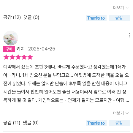
시 그 언어에서 답을 찾는다. 과거가 현재를 도울 수 있는가?죽은 자
빛과실#무슨책읽어
폭함과 포악함에 경악하면서 본 영화는 한강 작가가 집필한 『소년이
확장세가 무서울 정도인 화초들도 있다. 그런데 한 강 작가의 글에서
더보기
가 산 자를 구할 수 있는가? “이후 이 소설을 쓰는 동안, 실제로 과거
온다』, 『작별하지 않는다』, 『채식주의자』에서도 다르지 않는 놀라움
이런 일상을 접하게 되었고 거기다 음지에서도 잘 자라는 호스타, 맥
가 현재를 돕고 있다고, 죽은 자들이 산 자를 구하고 있다고 느낀 순간
공감 (
12
)
댓글 (0)
과 슬픔을 마주보게 된다. 폭력성은 극우주의에 의해서도 고스란히
문동, 불두화, 옥잠화, 그리고 미스김라일락, 불두화는 우리집 마당에
들이 있었다”(p.19) 7. 아마도 『작별하지 않는다』를 출간한 뒤에, 작
드러났고 한국 현대사에도 기록되는 것을 전 세계인이 목격하면서 역
도 있다. 잎이 무성했던 불두화에 응애가 끼고 살충제를 뿌리고 그 많
가가 쓴 일기에 가까운 글 「출간 후에」첫 장은 한강이 이 소설을 얼마
메뉴
사를 잊어서는 안되는 이유가 더욱 분명해지는 사건이 지금도 진행되
던 잎이 우수수 떨어져가는 모습을 바라보는 건 힘에 겹다. 식물이라
나 힘들게 썼는지에 대한 기록이다. 누가 시켜서 하는 거라면 이렇게
고 있음을 목도하는 시대이다.작가가 집필하고자 어떤 심정인지 경험
도 안타깝다. 제발 살아줘! 간절히 바라게 된다. 하지만 다음 해, 무슨
키치
2025-04-25
못하지 싶게. 그 모든 고통과 인내 속에서도 작가는 쓰고 싶었기에 썼
하고자 좁고 어두운 곳에 들어가 경험한 것들, 일상 속에서 하염없이
일이 있었냐는 듯이 다시 잎을 피워내고 꽃송이를 달아준다. 청단풍
을 것이고, 써야만 했었기에 썼을 것이다. 그리고 이 구절, 더 이상
흐르는 눈물과 슬픔의 이유가 소설들을 통해서 경험하게 된다. 작가
과 라일락도 제법 키가 자랐다. 벌레에 더위에 고생하던 나무들이 해
예약해서 샀는데 초판 3쇄다. 빠르게 주문했다고 생각했는데 1쇄가
이 소설을 포기하지 않아도 된다.(p.41) 울면서 장편을 완성한 한강
와 독자가 함께 경험한 슬픔과 고통이 너무 육중해서 쉽게 잊히지 않
쓱해진 채로 여름과 겨울을 지내고 봄이 왔을 때 잎이 나고 꽃송이를
아니라니. 1쇄 받으신 분들 부럽고요... 어젯밤에 도착한 책을 오늘 오
은 “더 이상 눈물로 세수하지 않아도 된다”고 자축한다. ‘내 몸의 감각
는 작품들이 된다. 간첩을 거짓으로 만들고 간첩법을 만들어 고통을
올린다. '북쪽 벽을 초록으로 가득 채우고 싶다고 생각했는데, 시간이
전에 읽었다. 두께는 얇지만 단숨에 후루룩 읽을 만한 내용이 아니고
과 감정과 생명을’ 죽은 자들에게 빌려드려 언어로 기록하는 일은 참
주고자 모의하고 계획한 이들이 한국 현대사에도 여전히 진행 중이라
그렇게 해주고 있다.'(3월 30일 일기, 160쪽)'경이롭다, 불두화. 내
시간을 들여서 찬찬히 읽어보면 좋을 내용이라서 앞으로 여러 번 정
혹했다. 과연 가능할까 회의하며 포기하겠다고 수도 없이 다짐하고,
경악하는 시대이다. 가짜 뉴스가 언론을 통해 진짜처럼 조작되는 것,
키보다 높게 자랐다.'(4월 15일 일기, 161쪽)이런 문장들을 읽고 있
독하게 될 것 같다. 개인적으로는 - 언제가 될지는 모르지만 - 여행 갈
그럼에도 끝내 포기하지 못하여 다시 시작하는 나날들. ‘더이상 이 소
진위 여부를 따지지도 않는 맹목적인 집단들의 어리석음도 낯설지 않
으면 앞에서 읽었던 압도적으로 고통스러운 문장들은 잊혀지고, 그런
때 가지고 가고 싶은 책이라고 생각했다. 공항에서 글 한 편, 숙소에서
설을 포기하지 않아도 된다’고 자축하게 되는 그 심정. 그 노력의 결과
더보기
았다. ​처음으로 자신의 명의로 산 집을 향한 애착이 고스란히 묻어나
힘든 시간들에 보상을 받은 듯 마음이 편안해지는 식물 일기에 커다
시 한 줄, 이런 식으로 읽으면 좋을 듯. 그런 날이 언제쯤 오려나.전체
가 노벨상이다. 8. ‘어쩌면 희망을 찾을 수 있을 거라는 희망’(p.74)
는 글들이다. 식물 생명을 지키고 키우고자 노력한 수많은 날들과 마
란 위안을 받게 된다. 식물들이 주는 희망의 메세지에 감동하게 된다.
공감 (
11
)
댓글 (0)
내용이 궁금해서 책을 빠르게 훑다가 눈길이 멈춘 대목은 한강 작가
에 기대어 가이없어 보이는 노력을 하게 되는 일. 그것이 ‘언어’를 사
당에 놓인 거울들이 그러하다. 더불어 기록한 식물집사의 일기도 애
지극히 사랑하는 마음을 품게 된다. 작가가 소설을 쓰는 동안 사용했