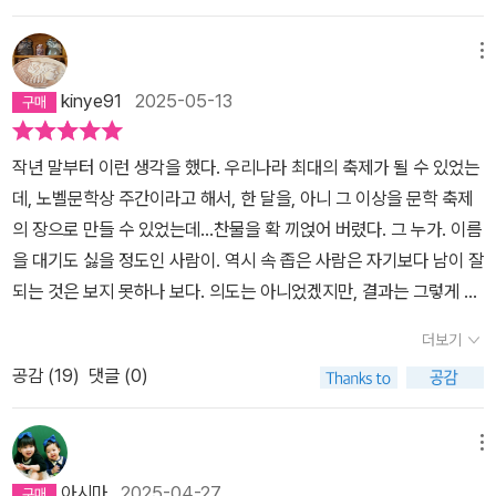
을 발표하다가 첫 장편소설을 발표했을 때의 매혹에 대해 적은 문장
이 있었다. '완성까지 아무리 짧아도 일 년, 길게는 칠 년까지 걸리는
메뉴
장편소설은 내 개인적 삶의 상당한 기간들과 맞바꿈된다. 바로 그 점
kinye91
2025-05-13
이 나는 좋았다. 그렇게 맞바꿔도 좋다고 결심할 만큼 중요하고 절실
한 질문들 속으로 들어가 머물 수 있다는 것이.'(12쪽) <채식주의자>
작년 말부터 이런 생각을 했다. 우리나라 최대의 축제가 될 수 있었는
에 이어 <소년이 온다>, <작별하지 않는다>를 발표하는 동안 폭력에
데, 노벨문학상 주간이라고 해서, 한 달을, 아니 그 이상을 문학 축제
노출된 개인과 시민들의 고통의 소리들을 듣고 읽고 쓰면서 가졌던
의 장으로 만들 수 있었는데...찬물을 확 끼얹어 버렸다. 그 누가. 이름
의문들과 스스로 찾아낸 '사랑'이라는 진실과 마주하기까지의 과정들
을 대기도 싫을 정도인 사람이. 역시 속 좁은 사람은 자기보다 남이 잘
은 아름답고(?결코 아름다울 수 없는 사실들이지만 문장들에는 공감
되는 것은 보지 못하나 보다. 의도는 아니었겠지만, 결과는 그렇게 되
하게 되고 그것을 돌아보는 시간은 결국 아름답다는 생각을 했다) 소
었다. 사촌이 땅을 사면 배가 아프다.세상이 축제 기간이어야 할 기간
중하다. 한강 작가의 고통과 글을 읽는 독자들의 고통이 서로 연결되
더보기
을 비상 계엄이라는 냉동의 시간으로 바꾸어버린 사람. 그러나 시민
어 있다는 것은 무엇을 말하는 것인가. 그 이유는 무엇일지 찾아가는
공감 (
19
)
댓글 (0)
들은 냉동의 시간에 얼지 않았다. 빛으로, 빛과 빛을 연결하는 실로,
과정을 읽으면서 <소년이 온다>를 다시 읽어야겠다는 강렬한 욕구가
그렇게 서로의 온기를 더해 얼음보다 더한 비상 계엄의 시기를 견뎌
일었다.작년 12월 10일 노벨문학상 수상 소감문을 책에서 만났다. 그
냈다. 견뎌낸 것이 아니라 물리쳤다.물론 한강 작가는 노벨문학상 축
메뉴
때처럼 다시 눈물이 나려는 걸 겨우 참고 다시 읽었다. 인간이 인간에
하 주간이니 뭐니 그런 것에 신경을 쓰지 않았을 테지만... 한강 작가
게 행하는 폭력과 그로 인한 고통, 그리고 사랑이 왜 존재하는지, 그럼
아시마
2025-04-27