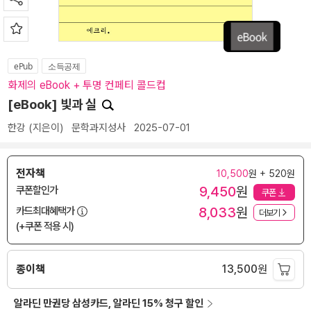
ePub
소득공제
화제의 eBook + 투명 컨페티 콜드컵
[eBook] 빛과 실
한강
(지은이)
문학과지성사
2025-07-01
전자책
10,500
원 + 520원
9,450
원
쿠폰할인가
쿠폰
8,033
원
카드최대혜택가
더보기
(+쿠폰 적용 시)
종이책
13,500
원
알라딘 만권당 삼성카드, 알라딘 15% 청구 할인