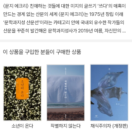
〈문지 에크리〉 친애하는 것들에 대한 미지의 글쓰기 ‘쓰다’의 매혹이
문학상, 만해문학상, 황순원문학상, 김유정문학상, 김만중문학상, 대
만드는 경계 없는 산문의 세계 〈문지 에크리〉는 1975년 창립 이래
산문학상, 인터내셔널 부커상, 말라파르테 문학상, 산클레멘테 문학
‘문학과지성 산문선’이라는 카테고리 안에 국내외 유수한 작가들의
상, 메디치 외국문학상, 에밀 기메 아시아문학상 등을 수상했으며, 노
산문을 꾸준히 발간해온 문학과지성사가 2019년 여름, 자신만의 문
르웨이 ‘미래 도서관’ 프로젝트 참여 작가로 선정되었다. 2024년 한
체로 특유의 스타일을 일궈낸 문학 작가들의 사유를 동시대 독자의
국 최초 노벨문학상을 수상했다.
취향에 맞게 구성·기획한 새 산문 시리즈이다. 문학평론가 김현과 이
이 상품을 구입한 분들이 구매한 상품
광호, 시인 김혜순과 김소연의 산문으로 첫 선을 보인 〈문지 에크리〉
는 이어 시인 신해욱, 하재연, 시와 소설을 쓰는 이장욱과 소설가 백민
석까지 문학 독자들의 열렬한 지지를 받는 작가들의 작품을 소개해왔
다. ‘에크리’란 프랑스어로, ‘씌어진 것’ 혹은 (그/그녀가 무엇을) ‘쓰
다’라는 행위를 가리키는 말이다. 쓰는 행위를 강조한 이 시리즈는 작
가 한 명 한 명의 다양한 스펙트럼을 최대한 자유로운 방식으로 표현
하는 데 그 의미를 두고 있다. 〈문지 에크리〉는 무엇, 그러니까 목적어
의 자리를 빈칸으로 남겨놓는다. 작가는 마음껏 그 빈칸을 채운다. 어
떤 대상도 주제도 될 수 있는 친애하는 관심사에 대해 ‘쓴다’. 이렇게
소년이 온다
작별하지 않는다
채식주의자 (개정판)
태어난 글은 장르적 경계를 슬쩍 넘어서고 어느새 독자와 작가를 잇