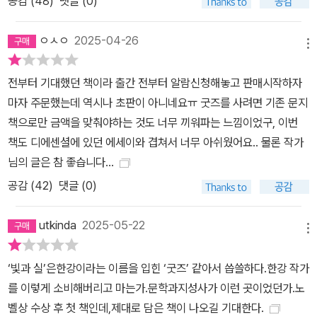
공감 (
48
)
댓글 (0)
ㅇㅅㅇ
2025-04-26
메뉴
전부터 기대했던 책이라 출간 전부터 알람신청해놓고 판매시작하자
마자 주문했는데 역시나 초판이 아니네요ㅠ 굿즈를 사려면 기존 문지
책으로만 금액을 맞춰야하는 것도 너무 끼워파는 느낌이었구, 이번
책도 디에센셜에 있던 에세이와 겹쳐서 너무 아쉬웠어요.. 물론 작가
님의 글은 참 좋습니다...
공감 (
42
)
댓글 (0)
utkinda
2025-05-22
메뉴
‘빛과 실’은한강이라는 이름을 입힌 ‘굿즈’ 같아서 씁쓸하다.한강 작가
를 이렇게 소비해버리고 마는가.문학과지성사가 이런 곳이었던가.노
벨상 수상 후 첫 책인데,제대로 담은 책이 나오길 기대한다.