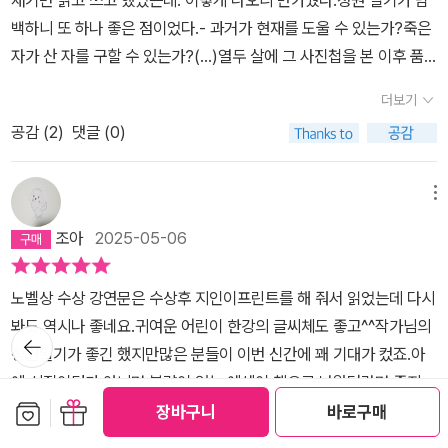
영화처럼도 보인다. 아름답다.
인간이라는 종에 속하기를 거부하는 이에게 어떤 일이 일어나는가?
백하니 또 하나 좋은 점이었다.- 과거가 현재를 도울 수 있는가?죽은
여전히 이 소설은 답을 내리지 못한 채 질문의 상태에 놓여 있다. 네
자가 산 자를 구할 수 있는가?(...)열두 살에 그 사진첩을 본 이후 품
번째 장편소설 ‘바람이 분다, 가라’는 이 질문들에서 더 나아갔다고 한
게 된 나의 의문들은 이런 것이었다. 인간은 어떻게 이토록 폭력적인
다. 죽음과 폭력으로부터 온 힘을 다해 기어 나오는 주인공의 모습을
더보기
가? 동시에 인간은 어떻게 그토록 압도적인 폭력의 반대편
쓰면서 다음과 같은 질문을 했다고 한다. 마침내 우리는 살아남아야
공감 (
2
)
댓글 (0)
에 설 수 있는가? 우리가 인간이라는 종에 속한다는 사실은 대체 무
하지 않는가? 생명으로 진실을 증거해야 하는 것 아닌가?다섯 번째
엇을 의미하는가? 인간의 참혹과 존엄 사이에서, 두 벼랑 사이를 잇
장편소설 ‘희랍어 시간’은 그 질문에서 다시 더 나아간다. 우리가 정말
는 불가능한 허공의 길을 건너려면 죽은 자들의 도움이 필요했
메뉴
로 이 세계에서 살아나가야 한다면, 어떤 지점에서 그것이 가능한가?
다. 이 소설의 주인공인 어린 동호가 어머니의 손을 힘껏 끌고 햇빛
한강 작가는 이 소설을 쓰며 다음과 같이 묻고 싶었다고 한다. 인간의
조아
2025-05-06
이 비치는 쪽으로 걸었던 것처럼.- 19- 어렸을 때부터 궁금했습니다.
가장 연한 부분을 들여다보는 것으로 우리는 마침내 살아갈 수 있는
우리는 왜 태어났는지. 왜 고통과 사랑이 존재하는지. 그것들은 수천
것 아닐까, 이 덧없고 폭력적인 세계 가운데에서? 여섯 번째 장편소
노벨상 수상 강연문은 수상후 지인이프린트를 해 줘서 읽었는데 다시
년 동안 문학이 던졌고, 지금도 던지고 있는 질문들입니다. 우리가 이
설은 알다시피 ‘소년이 온다’였다. 한강 작가는 ‘희랍어 시간’을 출간
봐도 역시나 좋네요.귀여운 어린이 한강의 글씨체도 좋고^^작가님의
세계에서 잠시 머무는 의미는 무엇일까요? 이 세계에서 우리가 끝끝
뒤로가
한 직후까지 광주에 대해 쓰겠다는 생각을 한 번도 해보지 않았다고
기
정원일기가 좋긴 했지만많은 분들이 이번 신간에 꽤 기대가 컸죠.아
내 인간으로 남는다는 건 얼마나 어려운 일일까요? 가장 어두운 밤에
한다. 광주 학살을 시작으로 여러 학살들에 대한 책들을 읽으며 그녀
예 시집이던가 아니면 분량이 있는 에세이 책으로 나왔더라면 좋지
우리의 본성에 대해 질문하는, 이 행성에 깃들인 사람들과 생명체들
는 이십 대 중반에 일기장을 바꿀 때마다 맨 앞 페이지에 적었던 문장
보관함담기
선물하기
않았을까 싶어요.이 책은 뭔가 짜깁기 한 듯한 느낌이 있어요.그럼에
장바구니
바로구매
의 일인칭을 끈질기게 상상하는, 끝끝내 우리를 연결하는 언어를 다
들을 떠올렸다고 한다. ‘현재가 과거를 도울 수 있는가? 산 자가 죽은
도 몇 구절은 필사하고 싶은 책이네요.저도 언젠가는 내향적인 나만
루는 문학에는 필연적으로 체온이 깃들어 있습니다. 그렇게 필연적으