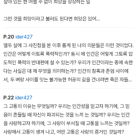
늘. 그 하늘에서 떨어지는 눈을 오래 보고 있었다.
살아 있는 한 어쩔 수 없이 희망을 상상하는 일
그런 것을 희망이라고 불러도 된다면 희망은 있어
우리는 우리 키와 체중에 갇혀 있지 않으니까
P.20
ider427
열두 살에 그 사진첩을 본 이후 품게 된 나의 의문들은 이런 것이었다.
인간은 어떻게 이토록 폭력적인가? 동시 에 인간은 어떻게 그토록 압
도적인 폭력의 반대편에 설 수 있는가? 우리가 인간이라는 종에 속한
다는 사실은 대 체 무엇을 의미하는가? 인간의 참혹과 존엄 사이에
서, 두 벼랑 사이를 잇는 불가능한 허공의 길을 건너려면 죽은 자들의
도움이 필요했다. 이 소설의 주인공인 어린 동호 가 어머니의 손을 힘
껏 끌고 햇빛이 비치는 쪽으로 걸었 던 것처럼.
P.22
ider427
그 고통의 이유는 무엇일까? 우리는 인간성을 믿고자 하기에, 그 믿
음이 흔들릴 때 자신이 파괴되는 것을 느끼 는 것일까? 우리는 인간
을 사랑하고자 하기에, 그 사랑이 부서질 때 고통을 느끼는 것일까?
사랑에서 고통이 생겨 나고, 어떤 고통은 사랑의 증거인 것일까?