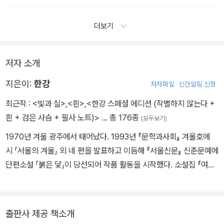
더보기
저자 소개
지은이:
한강
저자파일
신간알림 신청
최근작 :
<빛과 실>
,
<흰>
,
<한강 스페셜 에디션 (작별하지 않는다 +
흰 + 검은 사슴 + 필사 노트)>
… 총 176종
(모두보기)
1970년 겨울 광주에서 태어났다. 1993년 『문학과사회』 겨울호에
시 「서울의 겨울」 외 네 편을 발표하고 이듬해 『서울신문』 신춘문예에
단편소설 「붉은 닻」이 당선되어 작품 활동을 시작했다. 소설집 『여수
의 사랑』 『내 여자의 열매』 『노랑무늬영원』, 장편소설 『검은 사슴』
『그대의 차가운 손』 『채식주의자』 『바람이 분다, 가라』 『희랍어 시
간』 『소년이 온다』 『흰』 『작별하지 않는다』, 시집 『서랍에 저녁을 넣
출판사 제공 책소개
어 두었다』 등을 출간했다. 오늘의 젊은 예술가상, 이상문학상, 동리