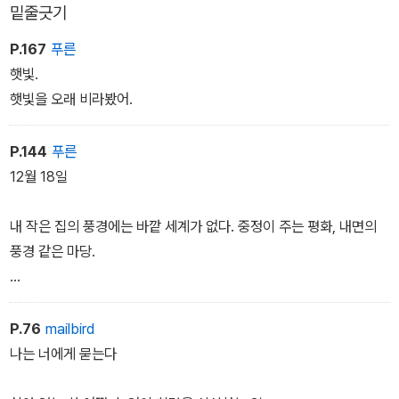
밑줄긋기
P.167
푸른
햇빛.
햇빛을 오래 비라봤어.
P.144
푸른
12월 18일
내 작은 집의 풍경에는 바깥 세계가 없다. 중정이 주는 평화, 내면의
풍경 같은 마당.
행인도 거리도 우연의 순간도 없다.
그걸 잊지 않으려면 자주 대문 밖으로 나가야 한다.
P.76
mailbird
나는 너에게 묻는다
하지만 이 내향적인 집에도 외부로 열려 있는 방향이 있다. 마당의 하