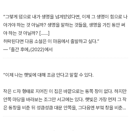
사진이 새롭게 제 자리를 잡았다. “북향의 사람”(「북향 방」)으로 읽고
쓰는 동안, 종일 빛이 들지 않는 정원에 음지에서도 견뎌내는 식물들
“그렇게 덤으로 내가 생명을 넘겨받았다면, 이제 그 생명이 힘으로 나
의 뿌리를 내리고 탁상용 거울 여러 개의 방향을 옮겨가며 햇빛을 붙
아가야 하는 것 아닐까? 생명을 말하는 것들을, 생명을 가진 동안 써
드는 작가의 작고도 간절한 일상을 따라 읽다 보면 자연스럽게 다음
야 하는 것 아닐까? [......]
의 구절이 떠오른다. “이 행성에 깃들인 사람들과 생명체들의 일인칭
허락된다면 다음 소설은 이 마음에서 출발하고 싶다.”
을 끈질기게 상상하는, 끝끝내 우리를 연결하는 언어를 다루는 문학
― 「출간 후에」(2022)에서
에는 필연적으로 체온이 깃들어 있습니다.”(34쪽)
“글쓰기가 나를 밀고 생명 쪽으로 갔을 뿐이다.”(57쪽)라고 작가는
“이제 나는 햇빛에 대해 조금 안다고 말할 수 있다.
말했다. 책장을 넘기면 흑면과 백면이 교차하며 맞닿은 글과 이미지
가 서로에게 스미고 또 끌어당기며 작가의 방과 정원에 깃드는 빛과
작은 ㄷ자 형태로 지어진 이 집은 바깥으로는 동쪽 창이 없다. 하지만
그림자를, 이어지는 작가의 낮과 밤을 읽는 이로 하여금 좇게 만든다.
안쪽 마당을 바라보는 조그만 서고에는 있다. 햇빛은 가장 먼저 그 작
멀게는 사십여 년 전 유년의 기억이 저장된 중철 제본 노트에서 시작
은 동창을 비춘 뒤 성큼성큼 대문 안쪽을, 그다음엔 부엌 창을 비춘다.
된 사랑, 따뜻한 생명에 대한 의문과 갈구가, 가깝게는 코로나19-팬
남중한 태양이 비스듬히 쏘아내는 빛이 이윽고 마루에 가득 찰 때, 그
데믹에 휩싸인 2020~2024년 북향의 방과 정원에서 “보고 듣고 냄
단호한 속력에 나는 매번 놀란다.”
새 맡고 맛보고 부드러움과 온기와 차가움과 통증을 느끼는” “그 생