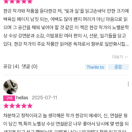
우린 다음 책상으로 돌아갈 때마다 한 잔씩만 마시기. (61쪽)'늘 성공
빛이 벽에 비친다.노벨문학상 수상 이후 출간된 첫 책이자 에세이집
마당이 있는 작은 집이 배경으로 등장하는 작가의 집에 대한 이야기
했던 것은 아니다.'라는 단서를 달기는 했지만, 앞의 루틴에서 '읽기'가
한강 작가와 작품을 듣다한강 저, ‘빛과 실’을 읽고손바닥 만한 크기에
에서, 작가는 북향집을 구입하여 마당에 작은 정원을 꾸리게 된 과정
들이 등장한다. 특히 학살을 경험한 살아남은 자들이 온전한 삶을 살
'쓰기'로 바뀐 것 외에는 큰 변화가 보이지 않는다. 매일의 중심 활동
백육십 페이지 남짓 되는, 여백도 많아 왠지 머리가 아닌 마음으로 읽
을 이야기한다. 햇빛이 잘 닿지 않는 집이기에 거울을 사서 빛을 반사
아가지 못한다는 것을 책에서도 만나면서 기억나는 장면으로 남는다.
이 읽기이든 쓰기이든 간에 그러한 활동을 지속하는 데 필요한 체력
으며 그 공간을 채워 넣어야 할 것 같은 이 책은 한강 작가의 노벨문학
해 나무와 꽃에게 보내기로 한다. 십오 분 간격으로 거울의 각도를 조
이곳은 그녀의 집. 톱을 깔고 자는 어머니와 밤이면 섬망에 시달리며
을 유지하기 위해 반드시 몸을 움직이는 시간을 가진다는 점이 본받
상 수상 강연문과 소감, 미발표된 여러 편의 시, 산문, 일기들을 담고
절해 가며 비껴가는 햇빛을 모아 나무에게 보낸다. 꽃에게 보낸다. 작
산으로 올라가는 아버지의 집​- P51행렬. 그 모든 행렬들. 아메리칸인
을 만하다. 커피가 아닌 '홍차'를 드신다는 점도 인상적이다. 홍차도
있다. 한강 작가의 주요 작품만 읽어본 독자로서 함부로 일반화시킬
가가 포집한 빛을 먹고 나무가 자라고 꽃이 열린다. 이 세계에 빛 같은
디언들. 아우슈비츠. 내가 그 밤 서울에서 본, 머리가 길고 걸음이 느
종류가 많은데 어떤 홍차 드시는지 궁금하고요... 나도 이제 슬슬 커피
수는 없겠지만, 한강 작가의 글을 읽을 때마다 느껴지는 진지한 적적
건 없으리라 절망하기 쉬운 엉망진창의 세계 속에서 거울을 가지고
린, 총을 든 사람들의 행렬- P51더 살아낸 뒤 죽기 전의 순간 이런 생
더보기
줄이자(라고 맨날 말만 하면서 오늘 벌써 두 잔째의 커피를 마신 나.
함과 읊조리는 듯한 농밀한 텍스트들은 소설이 아닌 산문에서도 여전
빛을 모으는 사람들이 있다. 눈 앞의 거대한 벽에 가로막혀 포기하려
각을 할 수 있을까? 나는 인생을 꽉 껴안아 보았어. (글쓰기로) 사람
반성한다...).루틴 이야기가 (나에게) 워낙 인상적이라서 루틴 이야기
공감 (
4
)
댓글 (0)
했다. 한강 작가 특유의 문체를 맛보는 것만 해도 즐거운 독서였다. 그
는 이들 앞에 빛으로 된 창문을 만들어 내는 인간들이 있다. 앞으로 거
들을 만났어. 아주 깊게, 진하게. (글쓰기로) 충분히 살아냈어. (글쓰
를 길게 썼지만 루틴 이야기만 있는 건 아니고, 2024 노벨문학상 수
러나 내가 주의 깊게 읽었던 부분은 수상 강연문이었다. 작가가 직접
울로 빛을 포집하는 직업을 소설가라는 이름으로 부르면 좋겠다. 그
기로) 햇빛을 오래 바라봤어.- P166학살에서 살아남은 부모를 둔 친
상 강연문과 미발표 시, 산문, 정원 일기 등도 실려 있다. 각각 다른 시
말해주는 여러 작품들 (‘채식주의자’부터 ‘작별하지 않는다’까지)의
메뉴
빛을 먹고 우리가 열심히 자라날 수 있었으니까. 작가님의 글을 읽으
구의 집에서 하루를 보낸다.- P49구덩이 안쪽을 느끼려고 책상 아래
기에 다른 목적으로 쓴 다른 형태의 글(들)인데, 책 전체로 보면 이사
해제랄까, 탄생 배경이랄까, 작품 이면에 깃든 질문들이랄까 하는 내
며 오늘도 살아냈다. 더 살아낸 뒤죽기 전의 순간 이런 생각을 할 수
모로 누워 있지 않아도 된다. 검색창에 ‘학살‘이란 단어를 넣지 않아도
hellas
2025-07-11
를 앞두고 그동안 자신이 쓴 시들을 모아서 손수 시집을 엮을 정도로
밀한 이야기들이 적혀 있었기 때문이다. 세 번째 장편소설이었던 ‘채
있을까?나는 인생을 꽉 껴안아보았어.(글쓰기로.)사람들을 만났어.
된다... 울지 않아도 된다. - P40
글쓰기를 좋아했던 아홉 살 여자아이가 그 후에도 열심히 소설과 시,
식주의자‘부터 그녀는 몇 개의 고통스러운 질문들 안에서 머물게 되
아주 깊게. 진하게.(글쓰기로.)충분히 살아냈어.(글쓰기로.)햇빛.햇빛
차분하고 정적이라고 늘 생각해온 작가 한강의 에세이, 신, 연설문 등
산문을 써서 마흔 여덟 살에 처음으로 자기 명의의 집을 사고, 그 집에
었다고 한다. 한 인간이 완전하게 결백한 존재가 되는 것은 가능한
을 오래 바라봤어.-- 더 살아낸 뒤, 한강
이 담긴 책.특히 노벨상 수상 연설문은 너무 좋아서 당시에 몇 번을 되
딸린 작은 정원을 기쁜 마음으로 가꾸는 '전개'가 소설처럼도 읽히고
가? 우리는 얼마나 깊게 폭력을 거부할 수 있는가? 그걸 위해 더 이상
새기면 읽고 쓰고 했었는데. 이렇게 나오니 반가웠다.정원 일기가 담