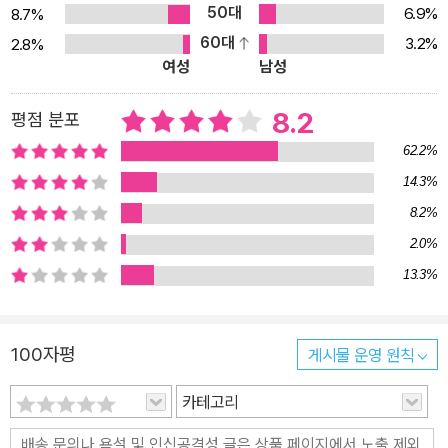
50대
6.9%
8.7%
60대
3.2%
2.8%
여성
남성
8.2
평점 분포
62.2%
14.3%
8.2%
2.0%
13.3%
100자평
게시물 운영 원칙
카테고리