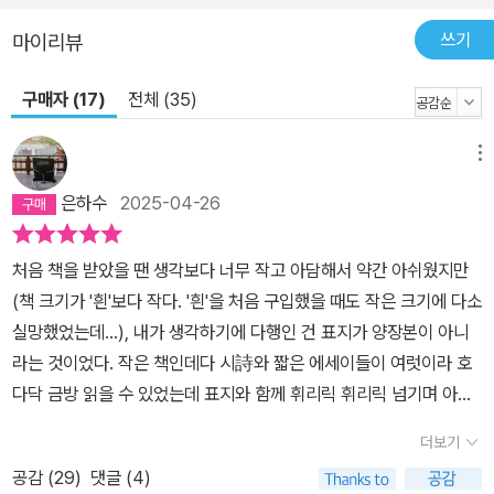
쓰기
마이리뷰
구매자 (17)
전체 (35)
메뉴
은하수
2025-04-26
처음 책을 받았을 땐 생각보다 너무 작고 아담해서 약간 아쉬웠지만
(책 크기가 '흰'보다 작다. '흰'을 처음 구입했을 때도 작은 크기에 다소
실망했었는데...), 내가 생각하기에 다행인 건 표지가 양장본이 아니
라는 것이었다. 작은 책인데다 시詩와 짧은 에세이들이 여럿이라 호
다닥 금방 읽을 수 있었는데 표지와 함께 휘리릭 휘리릭 넘기며 아무
데나 펼쳐서 읽기 너무 좋았기 때문이다. 난 책 표지가 양장본인 것도
더보기
좋긴 하지만 이렇게 작고 얇아 손에 딱 들어오는 크기의 책은 양장본
공감 (
29
)
댓글 (4)
이 아닌 것이 백 번 더 좋다.처음으로 시를 발표하여 등단을 하고 단편