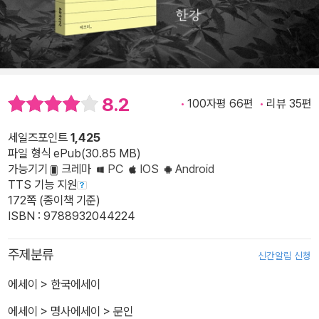
8.2
100자평 66편
리뷰 35편
세일즈포인트
1,425
파일 형식 ePub(30.85 MB)
가능기기
크레마
PC
IOS
Android
TTS 기능 지원
172쪽 (종이책 기준)
ISBN : 9788932044224
주제분류
신간알림 신청
에세이
>
한국에세이
에세이
>
명사에세이
>
문인