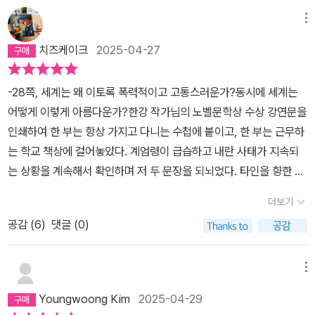
님의 하루 루틴이다. 글 제목이 <출간 후에>이고 글 내용 중에 <작별
용하는 일이다. 박경리가 말하듯, “진실은 참으로 멀고 먼 곳에 있었
정이 가득하다. 관심을 가지고 키워야 성장하고 병들면 치유하고자
던 공책에 이런 문장들이 있었다. 자꾸 생각하게 된다. 생명, 사랑, 순
하지 않는다>가 여러 번 언급되는 것으로 보아 아마도 <작별하지 않
으며, 언어는 덧없는 허상이었을 뿐” 이라 해도 “진실이 머문 강물 저
메뉴
노력하는 식물집사의 수많은 애정과 흔적과 관찰들이 기록된 글이다.
환, 연결... 이런 아름다운 단어들이 마음에 남을 거 같다.'생명은 살고
는다> 출간 후에 지키신 루틴인 듯하다.'매일 시집과 소설을 한 권씩
켠을 향해 한 치도 헤어 나갈 수 없는 허수아비의 언어, 그럼에도 언어
치즈케이크
2025-04-27
성장점에 이른 식물이 성장하는 모습을 보는 경이로움을 작은 정원을
자 한다. 생명은 따뜻하다.'(24쪽)'바람과 해류, 전 세계를 잇는 물과
읽는다, 문장들의 밀도로 다시 충전되려고. 스트레칭과 근력 운동과
에 사로잡혀 빠져날 수 없는 것은 그것만이 강을 건널 가능성을 지닌
가꾸면서 지금도 감탄하게 된다. 해충제가 해로운 해충만 죽이는 것
바람의 순환. 우리는 연결되어 잇다. 연결되어 있다. 부디.' (24쪽)
걷기를 하루에 두 시간씩 한다, 다시 책상 앞에 오래 앉아 있을 수 있
유일한 것이기 때문”(박경리, 『거리의 악사』, 민음사, 1977, p.10 「빙
-28쪽, 세계는 왜 이토록 폭력적이고 고통스러운가?동시에 세계는
이 아니라 주변의 거미, 개미 등까지도 모두 말살한다는 사실까지도
게.' (44쪽)아무리 전업 작가라고 해도 매일 시집과 소설을 한 권씩
벽에 걸린 자일처럼」-이 산문은 『토지』의 자서自序로 쓰였다.)이다.
어떻게 이렇게 아름다운가?한강 작가님의 노벨문학상 수상 강연문을
작가는 기록하면서 변화한다.해충제를 사용하지 않고 매일 잎 뒷면을
읽으신다니 너무 대단하다. 문장들의 밀도로 다시 '충전'되는 기분. 내
9. 작가의 희망 찾기에 무한 감사를. 2025.4.27. by ashima
인쇄하여 한 부는 항상 가지고 다니는 수첩에 붙이고, 한 부는 근무하
닦고 매일 관찰한 날들이 떠오른다. 관심을 가진 덕분에 식물은 건강
가 책을 좋아하는 이유이기도. 스트레칭과 근력 운동과 걷기를 하루
는 학교 책상에 걸어놓았다. 계엄령이 급습하고 내란 사태가 지속되
하게 지금도 성장하고 있기에 식물 관찰일기는 애착이 가는 내용들
에 '두 시간씩' 하신다는 것도 놀랍다. 소설도 안 쓰면서 운동량은 훨
는 상황을 계속해서 확인하며 저 두 문장을 되뇌었다. 타인을 향한 폭
중의 하나가 된다. ​죽음을 자주 조우한다. 죽음은 아주 가까이에 있기
씬 적은 나... 반성한다. 이 시절 '언젠가 가보고 싶었던 선유도공원의
력을 숨기지 않으려는 인간들과 그들을 막아내려는 인간들의 충돌,
에 오늘을 행복한 일들로 보내고자 노력하게 된다. 그 순간에 후회하
폐허 같은 구조물들과 초록 숲 사이를 걷다 돌아오기도 했다'라고 쓰
더보기
각자의 손에 들린 총과 응원봉, 폭력과 빛. 소설가가 쓴 에세이를 유독
지 않고 생을 마감할 수 있도록 오늘도 충분히 읽고, 생각하고, 변화하
셨는데(43쪽) 나도 가봐야지. '폐허 같은 구조물'이 어떤 건지 궁금하
공감 (
6
)
댓글 (0)
즐겨 읽는다. 폭력과 고통이 난무하는 이 형편없는 세계에서 기어코
고, 노력하고자 한다. 어둠보다는 빛을 향하고, 강함보다는 약함을 바
다.다음 글에는 <작별하지 않는다>를 쓰는 동안에 지키려고 노력하
한 조각의 아름다움을 찾아내기 위해 분투하는 과정을 지켜보고 싶기
라보면서 살고자 동행하는 사람들을 만나는 기쁨을 누리고 있다. 그
신 루틴이 나온다. 1. 아침 5시 30분에 일어나 가장 맑은 정신으로 전
때문이다. 이 사람은 삶의 고통을 어떤 방식으로 견디고 있나? -101
래서 만난 한강 작가이다. 보통 사람을 인정하고, 그들을 사랑하며, 그
메뉴
날까지 쓴 소설의 다음을 이어 쓰기.2. 당시 살던 집 근처의 천변을 하
쪽, 화단이 마당 북쪽에 있어서, 나무들이 햇빛을 볼 수 있도록 거울
들의 삶과 행복을 축복하는 사람이 되고자 오늘도 책을 읽는다. 작가
루 한 번 이상 걷기.3. 보통 녹차 잎을 우리는 찻주전자에 홍차 잎을
Youngwoong Kim
2025-04-29
세 개를 놓았다. 남중하는 햇빛이 느리게 거울을 지나가면 창문 같은
가 책들을 위해 주방을 간단하게 계획한 이유까지도 공감하게 된다.