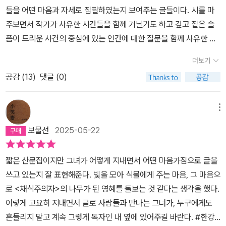
할 사람은 언론과 문학계의 호들갑에 매번 이름이 오르내리던 그 작
거울의 각도를 수시로 바꿔주듯이, 우리 역시 우리가 바라는 사회를
들을 어떤 마음과 자세로 집필하였는지 보여주는 글들이다. 시를 마
와 호스타와 맥문동을 심었다. 절대적으로 부족한 일조량은 거울을
가들일 게다. ‘억울할’ 거란 무심한 언사조차 억울할 것을 알고 있지
위해 무언가를 지속적으로 해야 한다.아직 오지 않은 우리 사회의 봄
주보면서 작가가 사유한 시간들을 함께 거닐기도 하고 깊고 짙은 슬
이용하여 보충한다. 남쪽으로 비치는 햇빛을 반사시켜 보내 준다니.
만, 대체 어찌 설명해야 하지. 작가님들의 무고함을 제가 압니다. 라고
을 위해 우리는 빛을 그리로 보내야 한다. 우리 자신이 각자 서야 할
픔이 드리운 사건의 중심에 있는 인간에 대한 질문을 함께 사유한 내
이 방법도 너무 신박해서 오호... 역시 전문가다운 조언이군! 했다^^글
해야하나. 4. 2024년 노벨상 수상 이후, 한강의 첫 책이 나왔다. 이
자리에 서서 그렇게... 그런 빛들이 모여 마치 실처럼 연결이 되면, 빛
용들이다.​누군가는 글쓰기에 전념을 다하고, 누군가는 글들을 읽으며
을 쓰는 중에도 매일매일 바뀌는 해의 높이와 위치와 시간과 각도 등
책이 15,000원이다. 페이지수를 세는 정도가 아니라 글자의 갯수를
더보기
은 밝음뿐만이 아니라 따스함까지 지니게 되니, 그때서야 비로소 봄
작가와 함께 짙은 질문들을 주워 담고 깊게 호흡하면서 변화되고 성
을 가늠하며 거울을 조정해주고 나중엔 햇빛을 더 주기 위해 거울을
세어야겠다. 문지, 너무하지 않습니까. 5. 그럼에도 불구하고. 한강
이 오게 될 것이다.우리 마음에 빛을, 또 우리 마음을 빛으로 다른 사
공감 (
13
)
댓글 (0)
장하게 한다. 책이 그러하다. 누군가의 사소한 일상을 기록한 글에서
계속 들인다^^ '햇빛이 드는 정원은...... 너무 아름다워서 가슴이 무
의 문장은 여전히 아름다운 울림이 있다. ‘한국문학에 벼락같이 쏟아
람의 마음으로, 그리고 그 마음들을 실로 연결해서 따스한 우리 사회
지나치듯 흘려보내지 못하고 글쓴이가 경험한 일상을 통해 함께 사유
지근할 때도 있다.'(108쪽, 4월 1일의 일기 중에서)왜 안 그렇겠어요.
진 축복’이라는 찬사는 2001년 김훈의 『칼의 노래』에 동인문학상을
가 되도록...책장을 덮은 순간 아쉬움, 아니 다시 읽어야겠다는 마
의 장으로 초대된다. 경계가 없는 공간으로 초대되고 그 공간에서 경
요즘 책 읽기보다 정원과 텃밭에서 보내는 시간이 더 많아진 나도 일
메뉴
수여하며 동인문학상 심사위원들(박완서, 유종호, 이청준, 김주영, 김
음. 책의 마지막 글 제목이 '더 살아낸 뒤'인데, 한강 작가는 글쓰기로
험한 기록들을 두 손으로 조심스럽게 모아서 흘려보내지 않으려고 애
교차가 크고 바람이 잦아진 요즘 날씨 때문에 정원을 바라보기 좋은
화영, 이문열, 정과리)이 한 찬사인데, 슬쩍 빌려다 써 본다. ‘한국문장
보물선
2025-05-22
'인생을 꽉 껴안아보았'고, '아주 깊게, 진하게 / 사람들을 만났'다고
쓰면서 긴 시간을 공들여 읽은 책이며 글이다.어린 소녀가 기록한 사
현관 데크에 나가지 못해 아주 몸이 달아있다. 가만히 앉아 바라만 봐
에 벼락같이 쏟아진 축복’이라고. 이렇게 섬세하고 아름다운 한국어
'충분히 살아냈'(166쪽)다고 하는데...그렇다면 나는 글쓰기가 아닌
랑에 대한 질문과 답을 쉽사리 지나치지 못한 시가 등장한다. 시인의
도 정말 가슴이 꽉 차오르는 느낌을 받을 때가 한 두 번이 아니다. 데
문장이라니. 6. 노벨문학상 수상 강연문의 한 구절 “인간의 참혹과
짧은 산문집이지만 그녀가 어떻게 지내면서 어떤 마음가짐으로 글을
글읽기로 더 살아낸 뒤 한강 작가와 같은 말을 할 수 있도록 해야겠다
어린 시절의 시와 진정성이 너무나도 청명해서 좋았다. 사랑이 무엇
크에 앉아 있으면 아무 것도 하고 싶지 않고 그저 바라만 보고 있어도
존엄 사이에서, 두 벼랑 사이를 잇는 불가능한 허공의 길을 건너려면
쓰고 있는지 잘 표현해준다. 빛을 모아 식물에게 주는 마음, 그 마음으
는 다짐을 하고.마음에 빛이 들어오는 듯한 느낌, 실로 누군가와 또는
인지 질문하지 않는 사람들도 많은 시대이다. 더 플랫폼 2를 보고 글
시간이 훌쩍 지나간다. 심지어 혼자 있는 시간엔 식사도 거기서 할 정
죽은 자들의 도움이 필요했다.”(p.20)라는 구절을 읽었다. 한강은 그
로 <채식주의자>의 나무가 된 영혜를 돌보는 것 같다는 생각을 했다.
무엇인가와 연결되는 듯한 느낌, 그런 느낌을 주는 책. 글들.
을 기록하면서 어린 시인이 정의한 사랑이 그 영화에 존재하였는지,
도다. 처음 이 집으로 이사 오고 만 3 년 동안 시행착오를 겪으며 숱하
죽은 자들에게 “내 몸의 감각과 감정과 생명을 빌려드리는 것”으로
이렇게 고요히 지내면서 글로 사람들과 만나는 그녀가, 누구에게도
어디에서 찾을 수 있었는지 접목한 시간으로 연결된다. ​사랑하지 않
게 심었던 나무와 꽃과 식물들이 지난 겨울 눈 속에서 모두 살아남아
그들의 언어를 기록한다. 이미 너무나 유명해져 버린 한강의 경구 역
흔들리지 말고 계속 그렇게 독자인 내 옆에 있어주길 바란다. #한강#
는 사람들은 사랑하지 않는 존재라는 것조차도 인정하지 않는다. 난
세력을 확장하고 있다. 최소한으로만 심었는데도 3 년이 넘은 지금