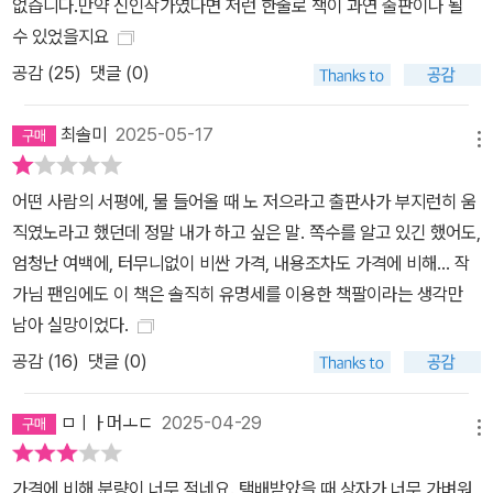
없습니다.만약 신인작가였다면 저런 한줄로 책이 과연 출판이나 될
수 있었을지요
공감 (
25
)
댓글 (0)
최솔미
2025-05-17
메뉴
어떤 사람의 서평에, 물 들어올 때 노 저으라고 출판사가 부지런히 움
직였노라고 했던데 정말 내가 하고 싶은 말. 쪽수를 알고 있긴 했어도,
엄청난 여백에, 터무니없이 비싼 가격, 내용조차도 가격에 비해... 작
가님 팬임에도 이 책은 솔직히 유명세를 이용한 책팔이라는 생각만
남아 실망이었다.
공감 (
16
)
댓글 (0)
ㅁㅣㅏ머ㅗㄷ
2025-04-29
메뉴
가격에 비해 분량이 너무 적네요. 택배받았을 때 상자가 너무 가벼워