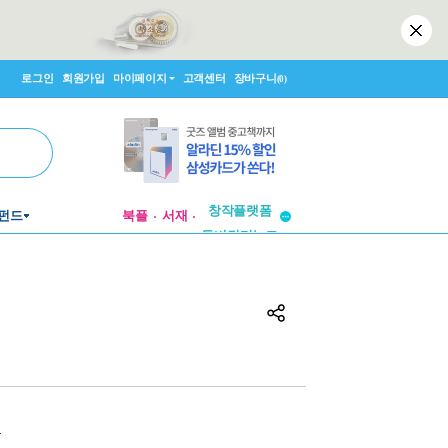
로그인
회원가입
마이페이지
고객센터
장바구니
(0)
펀드
북플
서재
투비컨티뉴드
창작플랫폼
투비컨티뉴드
원