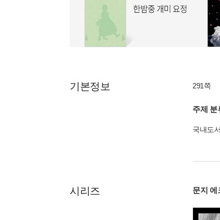
기본정보
291쪽
주제 분
국내도
시리즈
문지 에