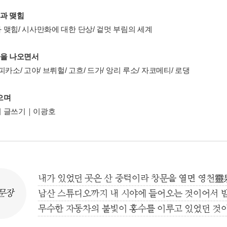
짐과 맺힘
 맺힘/ 시사만화에 대한 단상/ 겉멋 부림의 세계
관을 나오면서
피카소/ 고야/ 브뤼헐/ 고흐/ 드가/ 앙리 루소/ 자코메티/ 로댕
으며
 글쓰기｜이광호
내가 있었던 곳은 산 중턱이라 창문을 열면 영천靈
문장
남산 스튜디오까지 내 시야에 들어오는 것이어서 
무수한 자동차의 불빛이 홍수를 이루고 있었던 것이