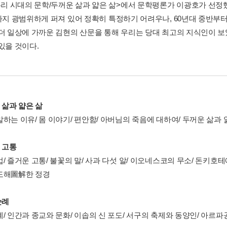
<우리 시대의 문학/두꺼운 삶과 얇은 삶>에서 문학평론가 이광호가 선정했
년까지 광범위하게 퍼져 있어 정확히 특정하기 어려우나, 60년대 중반부터
좀더 일상에 가까운 김현의 산문을 통해 우리는 당대 최고의 지식인이 보
있을 것이다.
 삶과 얇은 삶
하는 이유/ 몸 이야기/ 편안함/ 아버님의 죽음에 대하여/ 두꺼운 삶과 얇은
 고통
/ 즐거운 고통/ 불꽃의 말/ 사과 다섯 알/ 이오네스코의 무소/ 돈키호테
도해圖解한 정경
순례
례/ 인간과 종교와 문화/ 이솝의 신 포도/ 서구의 축제와 동양인/ 아르