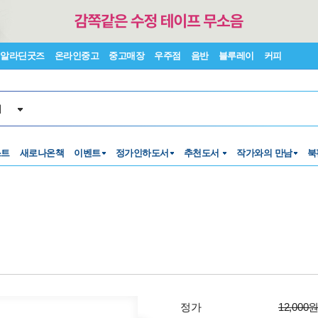
알라딘굿즈
온라인중고
중고매장
우주점
음반
블루레이
커피
서
스트
새로나온책
이벤트
정가인하도서
추천도서
작가와의 만남
북
정가
12,000