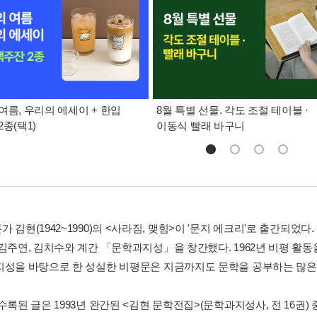
여름, 우리의 에세이 + 한입
8월 특별 선물. 각도 조절 테이블 ·
종(택1)
이동식 빨래 바구니
 김현(1942~1990)의 <사라짐, 맺힘>이 '문지 에크리'로 출간되
 김주연, 김치수와 계간 「문학과지성」을 창간했다. 1962년 비평 활동
지성을 바탕으로 한 성실한 비평문은 지금까지도 문학을 공부하는 많은 
수록된 글은 1993년 완간된 <김현 문학전집>(문학과지성사, 전 16권)