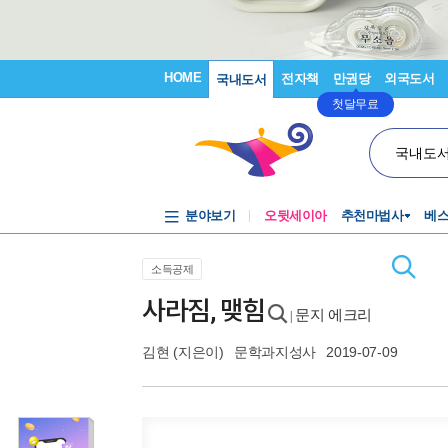
HOME
전자책
만권당
외국도서
국내도서
첫달무료
국내도
분야보기
오뒷세이아
추천마법사
베
소득공제
사라짐, 맺힘
문지 에크리
|
김현
(지은이)
문학과지성사
2019-07-09