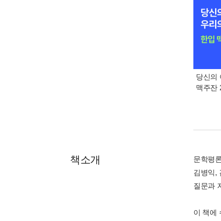
당신의 
맥주잔 2
책소개
문학평론가
김병익,
질문과 
이 책에 