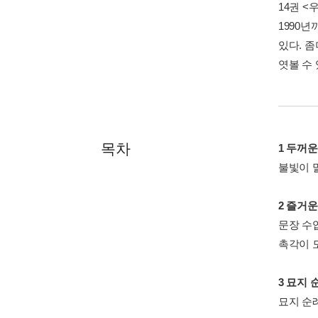
14권 
1990
있다. 
엿볼 수 
목차
1 두꺼운
불빛이 말
2 즐거운
문장 수업
촉각이 
3 묘지 
묘지 순