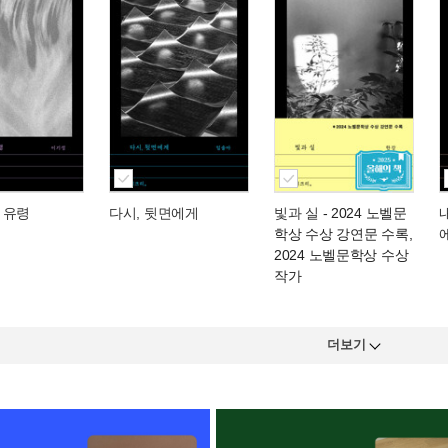
 유령
다시, 뒷면에게
빛과 실
- 2024 노벨문
학상 수상 강연문 수록,
2024 노벨문학상 수상
작가
더보기