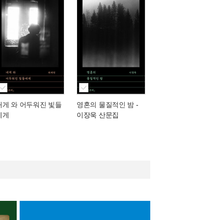
내게 와 어두워진 빛들
영혼의 물질적인 밤
-
에게
이장욱 산문집