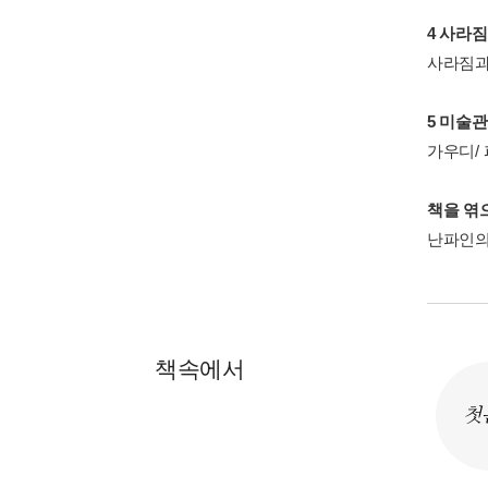
4 사라
사라짐과
5 미술
가우디/ 
책을 엮
난파인의
책속에서
첫