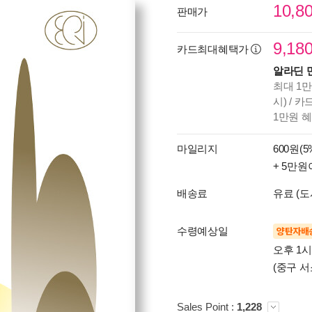
10,8
판매가
9,18
카드최대혜택가
알라딘 
최대 1만
시) / 
1만원 
마일리지
600원(5
+ 5만원
배송료
유료 (도
수령예상일
양탄자배
오후 1
(중구 서
Sales Point :
1,228