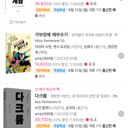
28,800
9.6
원 (10% 할인 / 1,600원)
8월 10일 (월) 아침 7시
출근전 배
양탄자배송
주말특급
송
변경
미리보기
가부장제 깨부수기
- 성차별의 역사와 여성의 투쟁
-
P
hilos Feminism 10
마르타 브렌
,
옌뉘 요르달
(지은이),
손화수
(옮긴이),
권김현
영
(해제)
arte(아르테)
|
2022년 05월
19,800
9.9
원 (10% 할인 / 1,100원)
8월 10일 (월) 아침 7시
출근전 배
양탄자배송
주말특급
송
변경
21세기 최고의 책
다크룸
- 영원한 이방인, 내 아버지의 닫힌 문 앞에서
-
Ph
ilos Feminism 6
수전 팔루디
(지은이),
손희정
(옮긴이)
arte(아르테)
|
2020년 01월
29,700
8.4
원 (10% 할인 / 1,650원)
8월 10일 (월) 아침 7시
출근전 배
양탄자배송
주말특급