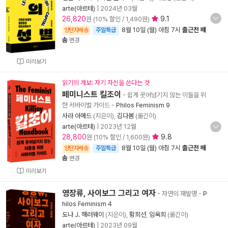
arte(아르테)
|
2024년 03월
26,820
9.1
원 (10% 할인 / 1,490원)
8월 10일 (월) 아침 7시
출근전 배
양탄자배송
주말특급
송
변경
미리보기
읽기의 계보: 자기 자신을 쓴다는 것
페미니스트 킬조이
- 쉽게 웃어넘기지 않는 이들을 위
한 서바이벌 가이드
-
Philos Feminism 9
사라 아메드
(지은이),
김다봄
(옮긴이)
arte(아르테)
|
2023년 12월
28,800
9.8
원 (10% 할인 / 1,600원)
8월 10일 (월) 아침 7시
출근전 배
양탄자배송
주말특급
송
변경
미리보기
영장류, 사이보그 그리고 여자
- 자연의 재발명
-
P
hilos Feminism 4
도나 J. 해러웨이
(지은이),
황희선
,
임옥희
(옮긴이)
arte(아르테)
|
2023년 09월