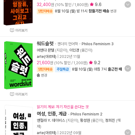
32,400
9.6
원 (10% 할인 / 1,800원)
8월 10일 (월) 밤 11시
잠들기전 배송
양탄자배송
변경
미리보기
워드슬럿
- 젠더의 언어학
-
Philos Feminism 3
어맨다 몬텔
(지은이),
이민경
(옮긴이)
arte(아르테)
|
2022년 11월
21,600
9.2
원 (10% 할인 / 1,200원)
8월 10일 (월) 아침 7시
출근전 배
양탄자배송
주말특급
송
변경
미리보기
읽기의 계보: 자기 자신을 쓴다는 것
여성, 인종, 계급
-
Philos Feminism 2
앤절라 Y. 데이비스
(지은이),
황성원
(옮긴이),
정희진
(해
제)
arte(아르테)
|
2022년 09월