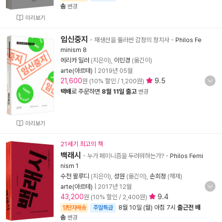
송
변경
미리보기
임신중지
- 재생산을 둘러싼 감정의 정치사
-
Philos Fe
minism 8
에리카 밀러
(지은이),
이민경
(옮긴이)
arte(아르테)
|
2019년 05월
21,600
9.5
원 (10% 할인 / 1,200원)
택배
로 주문하면
8월 11일 출고
변경
미리보기
21세기 최고의 책
백래시
- 누가 페미니즘을 두려워하는가?
-
Philos Femi
nism 1
수전 팔루디
(지은이),
성원
(옮긴이),
손희정
(해제)
arte(아르테)
|
2017년 12월
43,200
9.4
원 (10% 할인 / 2,400원)
8월 10일 (월) 아침 7시
출근전 배
양탄자배송
주말특급
송
변경