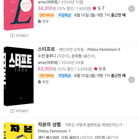
arte(아르테)
|
2024년 10월
34,200
9.7
원 (10% 할인 / 1,900원)
8월 10일 (월) 아침 7시
출근전 배
양탄자배송
주말특급
송
변경
미리보기
스티프트
- 배신당한 남자들
-
Philos Feminism 5
수전 팔루디
(지은이),
손희정
(옮긴이)
arte(아르테)
|
2024년 04월
63,000
9.8
원 (10% 할인 / 3,500원)
8월 10일 (월) 아침 7시
출근전 배
양탄자배송
주말특급
송
변경
미리보기
자본의 성별
- 가족은 어떻게 불평등을 재생산하는가
-
Philos Feminism 7
셀린 베시에르
,
시빌 골라크
(지은이),
이민경
(옮긴이)