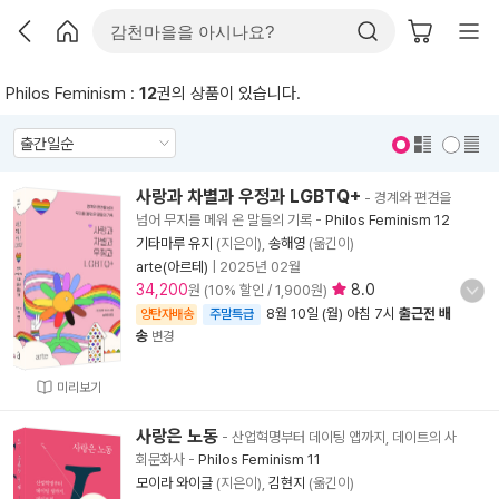
Philos Feminism :
12
권의 상품이 있습니다.
표지 보기
표지 안보기
사랑과 차별과 우정과 LGBTQ+
- 경계와 편견을
넘어 무지를 메워 온 말들의 기록
-
Philos Feminism 12
기타마루 유지
(지은이),
송해영
(옮긴이)
arte(아르테)
|
2025년 02월
34,200
8.0
원 (10% 할인 / 1,900원)
8월 10일 (월) 아침 7시
출근전 배
양탄자배송
주말특급
송
변경
미리보기
사랑은 노동
- 산업혁명부터 데이팅 앱까지, 데이트의 사
회문화사
-
Philos Feminism 11
모이라 와이글
(지은이),
김현지
(옮긴이)