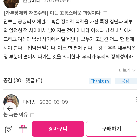
범적이고 체체 순응적인 이 사람들은 국가의 안내와 지시에 따라 집
단발머리
2020-03-16
안할 걸 그냥 할 걸 그랬죠.. 흠냐) 독립이란 걸 해서 모든 걸 내가 다
운 일이었다. '반유대주의에는 화수분처럼 수많은 원천이 있었지만,
분되어 있는데 칸이 많지 않아 뭔가 명문장을 남겨야만 할 거 같은😅
세계에서, 매우 개인적인 이야기인 『다크룸』이, 또한 그리고 어쩌면,
합하고, 설명을 듣고, 이사(이동)를 하게 된다. 자신의 조국이 자신에
하는 공간에 와 있다 보니 전부 내게는 뭔가 관리해야 할 대상이었던
[가부장제와 자본주의] 이는 고통스러운 과정이다
근대 파시스트 국가를 위협한 유대인다움이란 종교만의 문제는 아니
1일 독서 기록장도 좋겠죠.이 책 오는 동안 『고양이를 버리다』(202
우리 시대의 가장 보편적인 이야기일 수밖에 없는 이유는 거기에 있
게 그럴 줄 몰랐던 것이다. ​ ​흑인들 역시 '혈통'에 근거한 분류와 차별
거다. 이젠, 청소도 대충 하고 가끔 하고 (혼자 사는데 먼지는 왜 날
전투는 공동의 이해관계 혹은 정치적 목적을 가진 특정 집단과 외부
었다. 또 하나의 문제가 젠더로서의 유대인다움이었던 것이다. (p38
0, 문학동네)도 다 읽었고(배송 기다리기 싫어 e book으로 샀는데
다. [미디어 소개] ☞ 한겨레 2020년 1월 3일자 기사 바로가기 ☞
에 오랜 시간 고통스러운 시간을 보냈다. 미국의 '한 방울 법칙'이 그
까) 밥도 있는 재료로 대충 해서 먹게 되었다. 뭔가 좀 흐트러져 있어
의 일정한 적 사이에서 벌어지는 것이 아니라 여성과 남성 내부에서
4)' 유대인 남성의 여성성에 대한 믿음이라. 유대인 여성은 신비롭고
일러스트가 맘에 들어 짧은 분량 용서해 준다!), 또 즐겁게 하루키 월
경향신문 2020년 1월 8일자 기사 바로가기 ☞ 경향신문 2020년 1
토록 강고하게 어쩌면 지금까지도 강력하게 작동하는 이유일 수도 있
도 그런가보다 하고. 그래, 이제 이 집이 내가 '사는' 공간이 된 모양이
그리고 여성과 남성 사이에서 벌어진다. 모두가 조만간 어느 한 편에
매혹적으로 찬사를 보내면서 유대인 남성에 대해서는 '우스꽝스럽고
드로 go go~ 하루키는, 언제나 그렇듯 하루키 맛이 납니다ㅎㅎ'열아
월 14일자 기사 바로가기 ☞ 경향신문 2020년 1월 14일자 기사 바
겠다. 이와 관련해서는 김승섭님의 <우리 몸이 세계라면>에 잘 서술
다. 어느날 문득 일어나서 남은 계란으로 뭘 할까 하다가 후르륵 계란
서야 한다는 압박을 받는다. 어느 한 편에 선다는 것은 우리 내부의 일
멋지지 않은 외모'를 가진 여성적 질환으로 병든 존재 취급을 했다는
홉 살 무렵의 나는 내 마음이 어떻게 움직이는지 거의 알지 못했고, 당
로가기 ☞ 한국일보 2020년 1월 15일자 기사 바로가기 ☞ 연합뉴스
되어 있다. 미국 루이지애나에 살고 있던 수지 길로리 핍스라는 여성
말이를 하는 비연이, 그래서 참 정감있다 싶은 거다. 계란말이 하나에
정 부분이 떨어져 나가는 것을 의미한다. 우리가 우리의 정체성이라
것. 이런 시스템, 그리고 이런 윤리 속에서 자라나서 동화되고 싶어
연히 타인의 마음이 어떻게 움직이는지도 제대로 알지 못했다. 그래
2020년 1월 15일자 기사 바로가기 ☞ 문화일보 2020년 1월 16일
이 여권을 만드는 과정에서 자신의 출생증명서에 흑인이라고 적혀 있
엄청 오바하는 아침이기도 하네. 크. 한 해가 다 갔다. 어떤 사람들은
고 생각했던 것이 무너지고 새로운 정체성을 창조해야만 한다는 것을
안달이 난 유대인 소년이 치러야 할 대가는 무엇이었을까? 나는 궁금
도 기쁨이나 슬픔이 뭔지는 대충 알고 있다고 내 딴은 생각했었다. 다
자 기사 바로가기
는 것을 발견했다. 평생을 백인으로 살아왔던 수지는 큰 충격을 받고,
더보기
2020년은 없애버려. 라고 하지만, 그렇게 따지면 없애고 싶은 해가
의미한다. 이는 고통스러운 과정이다. (47쪽) 여성이라는 하나의 ‘계
했다. 어린 이슈트반은 자기 '인종'의 남자란 정신질환을 앓는 계집애
만 기쁨과 슬픔 사이에 있는 수많은 현상을, 그것들의 위치관계를 아
자신의 인종 구분을 바꿔 달라는 청원을 주정부에 접수한다. 5년간의
공감 (
30
)
댓글 (6)
한두 해인가. 내 인생에서 좀 뺴버리고 싶은 해는 숱하게 많다. 오히려
급’이 역사적으로 지속적인 착취의 대상이 되어 왔다는 사실은 남성
일 뿐이고, 여자란 여성적인 우아함의 모범으로 귀애함을 받는 문화
직 잘 분간하지 못했을 뿐이다. 그리고 그 사실은 종종 나를 몹시 불안
재판의 결과는 수지 핍스의 패소. ​당시 루이지애나에서는 흑인 피가
2020년은 나만이 아니라 모두가 힘들었던 한 해라서 기억해두어야
에게는 물론 여성에게도 불편하다. 남성은 남성의 논리로, 여성은 여
에서 어른이 되었다. (p386) 수전의 아버지는, 어쩌면 평생 주류에
하고 무력하게 만들었다.'_ 단편 「돌베개에」• 질 들뢰즈 & 펠릭스 가
32분의 1(1/32) 이상이 섞이면 흑인으로 분류되었는데, 계보학자에
하는 게 아닌가 싶다. 질병과 두려움과 제약 속에서 나를 넘어 남을 생
성의 논리로 이에 반대한다. 여성에 대한 억압은 경제적인 면에서 성
다락방
2020-03-09
메뉴
들고 싶었던 존재였는 지도 모르겠다. 스스로가 생각하는 주류. 어린
타리 『천 개의 고원』(2001, 새물결)무엇이든 보통 사람보다 과하게
뒤로가
따르면 220년 전 만남으로 인해 그녀의 몸에는 32분의 3(3/32)에
각하고 배려를 하고자 했던 한 해로. 올해 나는 다니던 직장을 그만두
공함으로써 사회문화적으로 그 영향력을 확대시킬 수 있었다. 사냥을
기
시절 부유한 집안에서 태어났지만 아버지 어머니에게 방치되다시피
소장하고 있다면, 그는 죄책감보다 소유욕에 더 휩쓸리고 있는 겁니
해당하는 흑인 피가 흐르고 있다는 것이었습니다. (『우리 몸이 세계
돈 버는 이유
고 다른 곳으로 옮겼다. 어쩌면 그래서 더 기억에 남나 싶다. 일이 힘
통해 아주 가끔 얻을 수 있었던 고기가 중요했기 때문이 아니라, 사냥
살았던 어린 시절. 덕분에 번듯한 가정을 주류로 생각하고 나는 가정
다. 그런 반성과 함께 더 쾌적하게 읽고 싶은 저는 옛날 책 팔고 새 책
라면』, 152/355) ​32분의 29에 해당하는 백인 피와는 상관없이 흑
나는... 열심히 돈벌어서 알라딘을 더 큰 부자 회사 만들고 싶은걸까.
들기도 했지만 고객 갑질에 마음이 너무나 멍이 들어서, 그것도 뭔가
을 위해 개발된 도구가 사냥 뿐 아니라 살인과 전쟁을 위한 무기로 변
보관함담기
선물하기
장바구니
구매하기
을 제대로 유지해야 한다는 가장 컴플렉스에 시달리며 가족을 자신이
으로 교환 완료. 계속 사겠단 소리냐! • 레몽 크노 책이 모이고 있다.
인 피의 비율만을 기준으로 삼아서 수지 핍스는 '흑인'으로 분류되었
책을 샀고..또 샀고,커피도 샀고인생..뭘까?토요일엔 마트에 가서 와
좀 수준이 되는 갑질이 아니라 저열한 갑질을 몇 년 당하다보니 이러
모해서 이를 통한 남성 집단의 이익이 극대화되었을 때(160쪽), 인류
만들고자 한 방식으로 정형화시키려 했었다. 유대인으로 태어나서 세
『문체 연습』(2020, 문학동네)은 손바닥 소설이라고 해야 하나, 시소