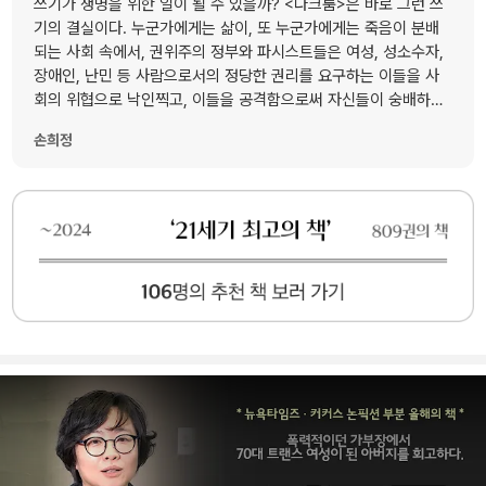
쓰기가 생명을 위한 일이 될 수 있을까? <다크룸>은 바로 그런 쓰
기의 결실이다. 누군가에게는 삶이, 또 누군가에게는 죽음이 분배
되는 사회 속에서, 권위주의 정부와 파시스트들은 여성, 성소수자,
장애인, 난민 등 사람으로서의 정당한 권리를 요구하는 이들을 사
회의 위협으로 낙인찍고, 이들을 공격함으로써 자신들이 숭배하는
세계를 수호하려 한다. 수전 팔루디가 유대인이자 트랜스젠더였던
손희정
아버지의 삶을 집요한 취재로 기록한 <다크룸>은 성차별, 인종주
의, 그리고 파시즘이 얽힌 복잡한 관계를 깊이 탐구하는 경이로운
전기다. 동시에, 권력이 ‘이미 죽은 것’으로 취급하는 모든 작고 찬
란한 정체성들에 바치는 아름다운 헌사이기도 하다.