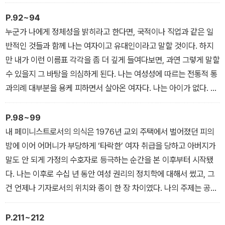
(…) 개인적인 이야기가 결국은 정치적인 이야기라는 사실이 드러났
다. 페미니즘은 결국 옳았던 셈이다. 우리의 사적인 삶과 공적인 삶 사
P.92~94
이에 경계란 없다. 한국어판 서문
누군가 나에게 정체성을 밝히라고 한다면, 국적이나 직업과 같은 일
반적인 것들과 함께 나는 여자이고 유대인이라고 말할 것이다. 하지
만 내가 이런 이름표 각각을 좀 더 깊게 들여다보면, 과연 그렇게 말할
수 있을지 그 바탕을 의심하게 된다. 나는 여성성에 따르는 전통적 통
과의례 대부분을 용케 피하면서 살아온 여자다. 나는 아이가 없다. 나
는 모성을 갈구해 본 적이 없다. 나의 ‘생체 시계’ 때문에 불안해한 적
도 없다. (…) 내가 누구다라는 감각은, 내가 그 좌표를 파악할 수 있는
P.98~99
한, 반골 기질과 굴복하지 않겠다는 의지에서 비롯된 것 같았다. 만약
내 페미니스트로서의 의식은 1976년 교외 주택에서 벌어졌던 피의
그 정체성이 위협당한다면, 나는 그것을 주장했다. 나의 ‘정체성’은 그
밤에 이어 어머니가 부당하게 ‘타락한’ 여자 취급을 당하고 아버지가
것이 가장 위협당하는 바로 그 자리에서 더 활발해졌다. 5장 당신이
말도 안 되게 가정의 수호자로 등극하는 순간을 본 이후부터 시작됐
되어야 했던 그 사람
다. 나는 이후로 수십 년 동안 여성 권리의 정치학에 대해서 썼고, 그
건 언제나 기자로서의 위치와 종이 한 장 차이였다. 나의 주제는 공적
인 장에서의 페미니즘에 대한 것이었는데, 미디어와 대중문화, 입법
부와 사무실에서의 페미니즘이었다. 하지만 그 기원을 잊은 적은 없
P.211~212