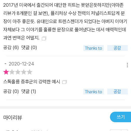
2017년 미국에서 출간되어 대단한 히트는 못얻은듯하지만(아마존
게 두드린다. 10년에 가까운 시간 동안 거의 모든 정체성의 경계들을
리뷰가 8개뿐인 걸 보면), 퓰리처상 수상 전력의 저널리스트답게 문
톺아 가며 오직 한 사람을 온전히 이해하기 위해 추적한 결과물은 그
장이 아주 좋은듯. 유대인으로 트렌스젠더가 되었다는 아버지 이야기
저 한 사람의 서사로 그치지 않는다. 『다크룸』은 정체성들의 경계에
자체보다 그 이야기를 훌륭한 문장으로 풀어냈다는 데서 매력적인데
서 부침하는 현대인 모두와 공명하는 역사다. ‘정상적인, 진짜, 여
과연 번역은 어떨지.
성’이란 무엇인가? ‘진부한 정상성’을 교란하는 여성 됨, 페미니스트
공감 (
6
)
댓글 (0)
됨에 대한 직면 페미니스트로서 나의 정체성은 아버지가 겪은 ‘정체
성 위기’의 잔해, 자신이 선택한 남성적인 페르소나를 주장하지 못했
-
2020-12-24
던 좌절에서 태어났다. 내가 벗어나지 못했던 것은 아버지였다. _본문
메뉴
중에서 오랜 시간 페미니즘 저술가로 살아온 저자에게 트랜스젠더 아
스톡홀름 증후군의 강력한 예시
버지는 “반드시 써야만 하는” 주제였다. 많은 페미니스트 각성 서사
와 마찬가지로 여성, 제2물결 페미니스트라는 저자의 정체성은 성차
공감 (
0
)
댓글 (1)
별적인 편견에 젖은 사회와 가부장 아버지의 폭압이 짓이긴 그곳에서
일어섰기 때문이었다. 저자에게 정체성, 즉 “내가 누구다라는 감
각”은 위협의 반작용으로 강해진 무엇들이었다. 때문에 그 위협의 주
쓰기
마이리뷰
체였던 그가 이전에는 “공격적인 마초 맨을 가장”했지만, 언제나 자
신은 여자였고 이제는 성별 정정 수술을 받아 ‘진짜 여자’가 되었다는