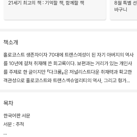
21세기 최고의 책 : 기억할 책, 함께할 책
8월 특별 선
바구니
책소개
홀로코스트 생존자이자 70대에 트랜스여성이 된 자기 아버지의 역사
를 10년에 걸쳐 취재해 쓴 회고록이다. 보편과는 거리가 있는 개인사
를 주제로 한 글이지만 『다크룸』은 저널리스트다운 취재력과 확고한
객관성으로 홀로코스트와 트랜스섹슈얼리티의 역사, 그리고 헝가리
와 미국을 포함한 국제적 정체성 정치의 오늘까지를 포착한다.
목차
또한 노련한 작가로서 성취한 놀랍고 탄탄한 필치로 이처럼 특유한
아버지-딸 서사를 통해 보편적인 울림을 전하며 만연한 문화적 규범
한국어판 서문
들을 해체해 낸다. 이로써 팔루디는 가장 개인적인 것이 가장 정치적
서문 : 추적
인 것이라는 페미니즘의 명제를 본인의 삶과 작업에서 체현한다.