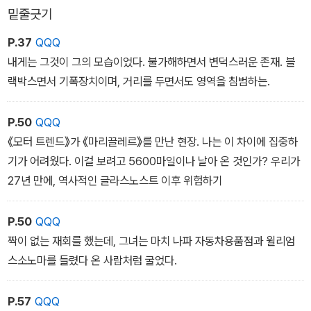
보였다. “사람들은 구분 없이는 살아갈 수가 없어요. 경계에 있는 사
밑줄긋기
람들조차 구분이 필요하죠. 그래야 경계에 있을 수 있잖아요. 정체성
P.37
QQQ
이 있어야 해요.”
내게는 그것이 그의 모습이었다. 불가해하면서 변덕스러운 존재. 블
10장 좀 더 다른 어떤 것
랙박스면서 기폭장치이며, 거리를 두면서도 영역을 침범하는.
P.50
QQQ
《모터 트렌드》가 《마리끌레르》를 만난 현장. 나는 이 차이에 집중하
기가 어려웠다. 이걸 보려고 5600마일이나 날아 온 것인가? 우리가
27년 만에, 역사적인 글라스노스트 이후 위험하기
P.50
QQQ
짝이 없는 재회를 했는데, 그녀는 마치 나파 자동차용품점과 윌리엄
스소노마를 들렸다 온 사람처럼 굴었다.
P.57
QQQ