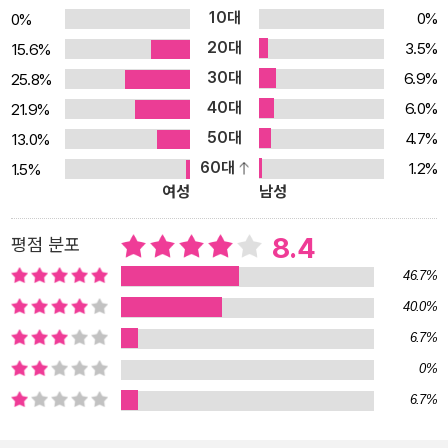
10대
0%
0%
림을 전하며 만연한 문화적 규범들을 해체해 낸다. 이로써 팔루디는
20대
3.5%
15.6%
가장 개인적인 것이 가장 정치적인 것이라는 페미니즘의 명제를 본인
30대
6.9%
25.8%
의 삶과 작업에서 체현한다. 성별이분법에 기반한 여성성/남성성 신
40대
6.0%
21.9%
화의 위기, 그리고 거기에 수반한 ‘화가 난 젊은 남자들’의 탄생과 영
50대
웅적 남성성 재건을 향한 열망/좌절은 『백래시』에서 시작되어 『스티
4.7%
13.0%
프트』, 『테러 드림』, 그리고 『다크룸』으로 이어지는 ‘팔루디 연작’을
60대
1.2%
1.5%
여성
남성
관통하는 주제다. 『다크룸』은 방법론 면에서도 취재와 인터뷰, 거기
에 대한 페미니스트적 해설을 담으며 팔루디 연작을 완성한다. 무엇
8.4
평점 분포
보다『다크룸』에서는 제2물결 페미니스트로서 자신과 불화했던 아버
46.7%
지라는, 가장 내밀하고 사적인 출발점에서 천착해 왔던 젠더 정체성
이란 창을 경유하며 인종, 민족, 국가, 종교 등 보다 넓은 스펙트럼으
40.0%
로 탐구의 폭과 범위를 확장해 나간다. 어린 시절 팔루디의 기억 속 아
6.7%
버지는 마초적이고 폭력적이던, 전형적인 가부장이었다. 그런데 그
0%
아버지가 이혼 후 가정을 떠난 지 수십 년 만에 이메일을 보내 ‘특별한
6.7%
변화’를 알린다. 76세인 팔루디의 아버지는 태국에서 성별 정정 수술
을 받았다는 소식과 함께 빨간 스커트에 하이힐을 신은 자기 사진에