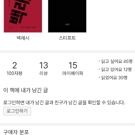
질이란 이런 것이 아닌가. 개인을 존중하면서 폭력의 구조에 저항하
는 것. 자극적이고 쉬운 이미지를 유포하기 보다는 기꺼이 함께 사유
하기를 자처하는 것. 이 책은 또 다른 트랜스젠더 역사 쓰기이다. 손희
정, 문화평론가 퓰리처상 수상 저널리스트의 10년에 걸친 취재로 완
백래시
스티프트
성된 가장 내밀한 삶이자 보편적인 역사! 『백래시』를 이은 ‘팔루디 연
작’의 완성 『다크룸』 한국어판 출간 개인적인 이야기가 결국은 정치
적인 이야기라는 사실이 드러났다. 페미니즘은 결국 옳았던 셈이다.
읽고 싶어요 45명
2
13
15
우리의 사적인 삶과 공적인 삶 사이에 경계란 없다. _한국어판 서문
읽고 있어요 12명
100자평
리뷰
마이페이퍼
중에서 2017년 퓰리처상 최종 후보에 오른 『다크룸-영원한 이방인,
읽었어요 30명
내 아버지의 닫힌 문 앞에서』는 홀로코스트 생존자이자 70대에 트랜
이 책에 내가 남긴 글
스여성이 된 자기 아버지의 역사를 10년에 걸쳐 취재해 쓴 회고록me
moir이다. 보편과는 거리가 있는 개인사를 주제로 한 글이지만 『다크
로그인하면 내가 남긴 글과 친구가 남긴 글을 확인할 수 있습니다.
룸』은 저널리스트다운 취재력과 확고한 객관성으로 홀로코스트와 트
로그인하기
랜스섹슈얼리티의 역사, 그리고 헝가리와 미국을 포함한 국제적 정체
성 정치의 오늘까지를 포착한다. 또한 노련한 작가로서 성취한 놀랍
구매자 분포
고 탄탄한 필치로 이처럼 특유한 아버지-딸 서사를 통해 보편적인 울