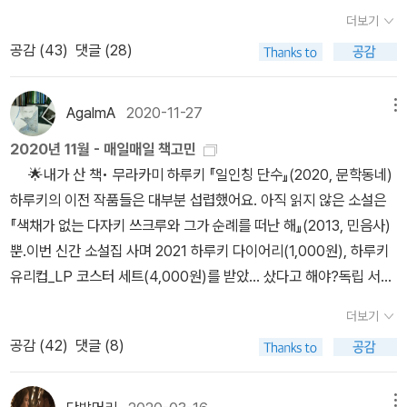
는다(28쪽). 일반적으로 유대인 사이에서는 이베리아 반도, 북아프
고... 하하. 그렇게 해서 계란말이 일곱 덩이가 완성되었다. 아래에 3
성별처럼 '보이도록' 신체를 변형시킴으로써 당신은 여성성과 남성성
더보기
밖에 없었다. 혼란과 빈곤을 기회 삼아 헝가리에서는 우파 정권이 득
리카계 유대인을 '세파르딤', 프랑스, 독일, 동유럽게 유대인을 '아슈케
개밖에 없는 건... 4개가 내 뱃속으로 갔기 때문이죠 흠흠. 그깟 계
에 대한 완고하고 성차별적인 이해에 동조하는 것인가? 아니면 당신
세했으며, 정부의 묵인 아래 극우주의자들은 “정체성의 보호”라는 구
공감 (
43
)
댓글 (28)
나짐'으로 나누는 구별이 12세기 이후 행해지는데 이는 종교 교의와
란말이 하나 한 거 가지고 무슨 사진을 올리고 설명을 하고 난리란 말
은 그런 변형을 통해서 생물학이 운명이 아님을, 그리고 '트랜스'는 젠
호를 앞세워 유대인과 집시에 대한 증오 범죄를 끊임없이 저질렀다.
언어의 차이에 기초한 것이라고 한다.(29쪽) 유대인을 인종 개념으
이냐. 비웃음을 당해도 싸지만, 오늘 아침 이걸 하면서 문득 그런 생각
더에 처진 경계선을 단순히 건너는 것을 의미하는 것이 아니라 젠더
새로운 정체성의 구축과 국가 안정을 내세우며 보수화된 헝가리에서
로 의미화하려는 조직적 시도는 20세기 나치 독일의 '뉘른베르크
을 했다. 비연. 이제 살림이란 걸 하는구나. 뒤늦은 나이에 독립이란
AgalmA
2020-11-27
메뉴
자체를 초월하는 것이라는 사실을 보여 주고 있는 것인가? (p230)
는 유대인 못지않게 성소수자에 대한 테러와 혐오 역시 격화됐다. 규
법'이 최초라고 할 수 있는데, '비아리아인'을 세 종류의 카테고리로
걸 한 게 2018년 7월이었다. 한참 전에 마련한 집에 계속 전세를 두
수전 팔루디의 이 책이 훌륭한 것은, 그저 아버지가 트랜스섹슈얼이
2020년 11월 - 매일매일 책고민
범을 벗어난 섹슈얼리티는 우파 청년들에게 자기 민족을 보호하기 위
나누었다고 한다. ​본인이 믿는 종교와 상관없이 '조부모 대에 3명 이
면서도 나가 살겠다는 마음은 없었는데 이 때 불현듯, 아 나가 살아야
되었다는 것을 통해 그 일생에 집착하여 구구절절 인생사를 늘어놓는
🌟내가 산 책• 무라카미 하루키 『일인칭 단수』(2020, 문학동네)
해 처단해야 할 적이었다. 1968년, 에릭슨은 자신이 정의했던 정체
상이 유대교도인 자'는 '유대인', '조부모 두 사람이 유대교도'인 사람
겠다 라는 마음이 솟구치는 바람에 그냥 불쑥 해버린 독립이었다. 처
것이 아니라 아버지라는 존재, 누구보다도 복잡한 과거를 가진 그 존
하루키의 이전 작품들은 대부분 섭렵했어요. 아직 읽지 않은 소설은
성 개념의 허상을 고백하며, 다채롭고 서로 모순되는 삶의 단계와 양
은 '제1종 혼혈자', '조부모 중 한 사람이 유대교도'인 사람은 '제2종 혼
음에는 정말 닦고 쓸고.. 청소를 거의 3일에 한번씩 하고 장도 모자랄
재를 통해 역사적이면서 사회적인 의미를 집요하게 파헤쳐 고민한 결
『색채가 없는 다자키 쓰크루와 그가 순례를 떠난 해』(2013, 민음사)
상 들을 부정하며 ‘완벽한 범주’를 고집하는 ‘전체주의’적 의지는 독재
혈자'. 이러한 분류로 1939년 국세 조사에서 독일에는 신앙 종교에
까봐 꾸역꾸역 사서 쟁이고 요리도 막 요리책을 보면서 뭔가 그럴싸
과를 보여준다는 데에 있다. 트랜스섹슈얼이 되면 그 이전에 가졌던
뿐.이번 신간 소설집 사며 2021 하루키 다이어리(1,000원), 하루키
로 이어진다고 결론 내린다. 자기 자신, 자기 자신을 구성한 아버지,
근거한 '유대교도'인이 22만 명, 법률이 정한 '인종적 유대인'이 2만
한 걸 만들려고 애쓰고. 사실 이건 집이 아니라 거의 노동의 대상이었
스스로와는 다른 존재가 되는 것인가. 아버지의 과거를 기억하는 저
유리컵_LP 코스터 세트(4,000원)를 받았... 샀다고 해야?독립 서점
그리고 그 아버지를 구성한 인종, 젠더, 성별이 구성된 역사를 추적한
명 병존하게 되었다. ​​법률상의 '유대인'과 종교상의 '유대인'이 다른 카
다. 생각해보면, 그게 집이 내 집 같은 느낌이 없어서였던 게 아닌가
자는, 여성이 되어버린 아버지가 다른 사람이 되었다는 것에 대해 의
에 입고되는 표지(동네책방 에디션)와 다른데 저는 일반 서점 용이 더
10년 여정의 끝에서 저자가 우리에게 필요한 이분법 단 한 가지가 ‘삶
테고리로 취급되면서, 그 결과 자기 자신은 '기독교도 독일인'으로서
싶다. 수십 년 간 부모님 집에서 소공녀처럼, 해주는 밥 먹고 깨끗이
더보기
문을 가진다. 수십 년 살아온 정체성과 개인사를 가진 사람이 그것을
맘에 듭니다^^ 하루키 굿즈도 많이 가질 수 있고🤭🤭💦 컵은 지금도
과 죽음’이라고 말하는 이유는 거기에 있다. 여성성이든 남성성이든,
강고한 민족적 정체성을 가지면서도 유대인으로 구분되어 차별의 대
치워진 방에 들어가고 설겆이며 빨래며 엄마한테 다 미루고 살다가
공감 (
42
)
댓글 (8)
전부 버리고 생물학적으로 변해버린 몸만으로 다른 존재로 거듭날 수
너무 많지만ㅜㅜ 레코드 코스터 때문에 산 건데 만족스러워요. 다이
어떤 종교, 정치, 국가적 정체성이든 자기 정체성의 독재자가 되지 않
상이 된 사람들이 당시 만 명 단위로 출현했다. (30쪽) ​자기 자신은
(핑계같지만.. 엄마는 내가 살림에 관여하는 걸 절대 못하게 하셨다.
있겠는가. 어려운 문제이다. 어쩌면 아버지는 그러고 싶었을 지도 모
어리는 겉표지가 보들보들해서 촉감 좋고 책같이 생겼어요ㅎ 매일 정
는 한, 한 사람의 삶을 담을 수 있는 ‘완벽한 범주’란 없다. 성별 정체
'기독교도 독일인'이라고 믿고 있는데, 유대인으로 분류된 사람들. 모
결혼하면 다 하게 된다고. 미리 고생하지 말라고. 어머니. 결국 결혼도
른다. 유대인으로서의 정체성에서 젠더의 의미를 찾아낸 것은 놀라
성스레 기록을 남긴다면 나만의 책이 완성될 듯. 하루 한 페이지씩 배
성과, 내셔널리즘에 대한 주장이 어디에서나 악성적으로 퍼지고 있는
메뉴