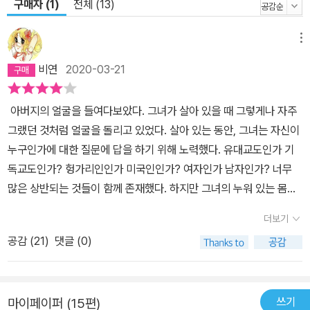
구매자 (1)
전체 (13)
선언은 아버지만의 문제가 아니었다. 필연적으로 아버지의 역사를 더
듬어 아버지와 직면하는 일은 저자 자신의 여성 됨, 페미니스트 됨에
메뉴
대한 직면이었다. 수십 년 만에 재회한 아버지가 보이는 모습은 성별
비연
2020-03-21
이분법을 강화하는, “평범한 사람들을 기분 나쁘게 만드는” 바로 그
트랜스섹슈얼의 이미지들로 가득했다. 무력하고 순종적인 하녀, 꽃무
아버지의 얼굴을 들여다보았다. 그녀가 살아 있을 때 그렇게나 자주
늬 스커트와 진주 귀고리로 꾸민 숙녀로의 전환. 도서관 서가에 꽂힌
그랬던 것처럼 얼굴을 돌리고 있었다. 살아 있는 동안, 그녀는 자신이
수많은 트랜스젠더 회고록에서 발견한 서사 역시 다르지 않았다. 하
누구인가에 대한 질문에 답을 하기 위해 노력했다. 유대교도인가 기
지만 “팔루디는 그 장면들을 맥락에서 떼어 내 단편적인 이미지로 박
독교도인가? 헝가리인인가 미국인인가? 여자인가 남자인가? 너무
제함으로써 누군가를 혐오의 대상으로 배제하지 않았다.” 저자는 이
많은 상반되는 것들이 함께 존재했다. 하지만 그녀의 누워 있는 몸을
진부한 이미지 앞에서 진부한 페미니스트로 반응하는 데 그치지 않고
보면서, 나는 생각했다. 이 우주에는 단 하나의 구분, 단 하나의 진정
트랜스섹슈얼리티가 구성된 역사부터 추적해 나간다. 1952년 덴마
더보기
한 이분법이 있구나. 삶과 죽음, 다른 모든 것들은 그저 녹아 없어질
크에서 성별 정정 수술을 받고 귀국한 퇴역 군인 크리스틴 조센슨의
공감 (
21
)
댓글 (0)
수 있는 것들이었다. (p623) 아마 올해 다른 수많은 책들을 읽겠지
소식은 미국 전역에서 가장 화제에 오른 뉴스였다. 스티븐 팔루디는
만, 이 문구가 내겐 올해의 문구가 되리라는 건 확실하다. 이 대목을
이 때 처음으로 성전환 가능성을 고려했고, 미국은 해리 베냐민이라
읽는 순간 머리를 둔기로 맞는 듯한 충격이 왔었다. 그래, 뭐라뭐라 이
는 ‘성전환증의 아버지’의 탄생을 맞게 된다. 베냐민은 ‘성전환증’을
쓰기
마이페이퍼 (15편)
유를 말하고 사상을 말하고 해도 이 문장 하나로 다 해결될 수 있겠구
질환으로 정의하고, 치료법을 저술하고 관련 논문들을 발표했으며,