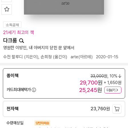
소득공제
21세기 최고의 책
다크룸
영원한 이방인, 내 아버지의 닫힌 문 앞에서
수전 팔루디
(지은이),
손희정
(옮긴이)
arte(아르테)
2020-01-15
종이책
33,000
원,
10%
29,700
원
+ 1,650원
25,245
원
카드최대혜택가
더보기
전자책
23,760
원
수령예상일
양탄자배송