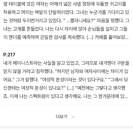
다. 그건 나에겐 개인적인 문제였다. (…) 아내와 아이들 위에 군림하
옆 테이블에 앉은 여자는 어깨가 넓은 샤넬 정장에 두툼한 귀고리를
는 남자이고 싶었지만 그럴 수 없었던 자신에 대한 아버지의 분노 때
착용하고 머리는 백발의 단발머리였다. 그녀는 누군가를 기다리고 있
문에 나는 여성 평등을 위해 움직이는 운동가가 되었다. 페미니스트
는 것처럼 두리번거리고 있었다. “ …멜라니세요?” 마음을 정했다. 그
로서 나의 정체성은 아버지가 겪은 ‘정체성 위기’의 잔해, 자신이 선택
녀는 고개를 흔들었다. 나는 다시 자리에 앉아 손님들을 살피고 그들
한 남성적인 페르소나를 주장하지 못했던 좌절에서 태어났다. 취미이
의 젠더를 예측하며 은밀한 검사를 계속했다. (…) 카페를 훑어보았
자 피난처였던 페미니즘은 내가 선택한 삶의 일부분이 되었다. 내가
다. 이쪽에 치마를 입은 ‘여자’는 한때 남자였던 사람이 아닐까? 저쪽
도망치지 못했던 것은 아버지였다.
에 양복을 입은 ‘남자’는 여자가 되었다가 이제 다시 ‘남자’로 돌아와
P.217
5장 당신이 되어야 했던 그 사람
패싱되려고 노력하는, 한때 남자였던 사람은 아닐까? 그렇게 둘러보
내가 페미니스트라는 사실을 알고 있었고, 그러므로 내가젠더 구분을
다 보니, 모든 사람이 다 드랙을 한 것처럼 보였다. 10장 좀 더 다른
믿지 않을 거라고 짐작했다. “하지만 남자와 여자사이에는 차이가 있
어떤 것
어요.” 그가 말했다. “여성적 본성이라는 것이 있다구요.” “그래서 당
신한테는 여성적 본성이 있나요?” (…) “예전에는 그렇다고 생각했
죠. 이제 나는 스펙트럼이 있다고 생각해요. 나는 그 한가운데에 있는
거죠. 5점이라고 할까요. 나는 중성인 것 같아요.” 그는 푸켓의 야자
수 나무 아래에서 짧은 반바지를 입고 여자 친구와 팔짱을 끼고 있는
더보기
멜라니의 사진에서 멈췄다. “나는 중성인 것 같아요, 하지만 중성이
되고 싶지는 않아요.” 그는 말을 이어갔다. 그의 시선이 고통스러워