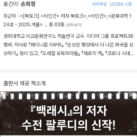
옮긴이:
손희정
저자파일
신간알림 신청
향해 전방위적으로 가해진 공격 현상 ‘백래시’(반격)를 조명하여 사회
적인 반향을 일으켰고, 이 책으로 1991년 전미도서비평가협회상(논
최근작 :
<[북토크] <비인간> 저자 북토크>
,
<비인간>
,
<문화과학 1
픽션 부문)을 수상했다. 이후 페미니스트 저널리스트로서의 끈질긴
24호 - 2025.겨울>
… 총 63종
(모두보기)
취재와 치밀한 분석을 통해 『스티프트』와 『테러 드림(The Terror D
경희대학교 비교문화연구소 학술연구 교수. 미디어 그룹 프로젝트38
ream)』 『다크룸』으로 이어지는 책 세 권을 더 집필했다. 2007년 출
멤버. 저서로 『페미니즘 리부트』 『손상된 행성에서 더 나은 파국을 상
간된 『테러 드림』에서는 9·11 사태에 대한 미국인들의 ‘젠더화된’ 심
상하기』 등이 있고, 『도래할 유토피아들』 『제로의 책』 『코로나 시대
리적 반응을 고찰했고, 2016년에 출간된 『다크룸』에서는 폭력적 가
의 페미니즘』 등에 공저자로 참여했다. 『여성괴물』 『스티프트』 『다크
부장에서 70대 트랜스젠더 여성이 되어 나타난 아버지와의 관계를
룸』 등을 한국어로 옮겼다.
다뤘다. 『다크룸』은 커커스리뷰상을 수상했으며 퓰리처상 최종 후보
에 올랐다. 1999년에 초판이 출간된 두 번째 책 『스티프트』는 전통
출판사 제공 책소개
적인 남성성의 붕괴와 이로써 미국 남성이 직면한 위기를 다룬 책으
로, 현대 미국 사회에 등장한 ‘성난 백인 남성’의 뿌리를 찾아가는 방
대한 르포르타주다. 집요한 취재와 통찰, 인간에 대한 따뜻한 관심과
유머가 배어나는 이 책은, 2019년 20주년 기념판으로 재출간되어
오늘날 사회적 보수화와 ‘인셀’ 현상을 맞닥뜨리고 있는 우리에게 의
미 있는 성찰을 던진다.