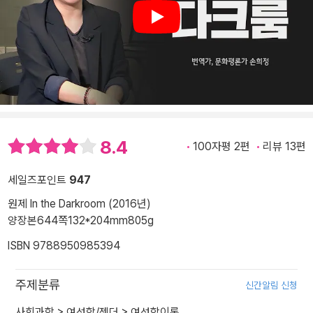
Play
8.4
100자평 2편
리뷰 13편
세일즈포인트
947
원제 In the Darkroom (2016년)
양장본
644쪽
132*204mm
805g
ISBN 9788950985394
주제분류
신간알림 신청
사회과학
>
여성학/젠더
>
여성학이론