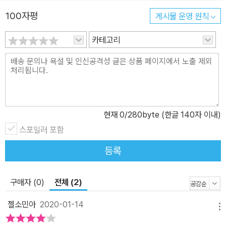
‘스테파니’라는 새 이름을 적어 자기를 소개한다. 딸은 이 극적인 변화
100자평
게시물 운영 원칙
를 이해하기 위해 모국인 헝가리로 돌아간 아버지를 직접 찾아가 역
카테고리
사와 개인사의 격랑 속에 늘 자신을 가장해야 했던 아버지의 여러 이
름과 정체성 들을 만난다. 부다 지역의 귀공자, 유대인 이슈트반 프리
드먼으로 태어난 아버지는 헝가리의 민족 동화 정책에 경도되어 열여
덟에 ‘가장 헝가리 민족다운’ 이름, 팔루디로 직접 성을 바꾸었다. 헝
가리 민족의 동화를 부르짖던 헝가리는 유럽 어느 곳보다 적극적으로
유대인 학살에 가담했고, 이슈트반 팔루디는 학살의 희생자가 되기보
현재
0
/280byte (한글 140자 이내)
다 나치 완장을 차고 ‘비유대인’을 연기하며 살아남기를 선택했다. 유
스포일러 포함
대인 탄압을 피해 도미해서는 사진 조작 전문가 스티븐으로 살며 ‘정
등록
상가족’의 가장이 되기를 선택했다. 이혼이란 실패와 함께 스티븐은
생애 마지막 시기를 ‘모국’ 헝가리에서 정숙한 노부인 스테파니로 보
구매자 (0)
전체 (2)
낸다. 이 모든 여정 속에 영원한 이방인이었던 이슈트반, 스티븐, 스테
파니는 자기가 속한, 자기가 ‘선택’한 정체성 안에서 ‘진짜’ 자신을 찾
젤소민아
2020-01-14
메뉴
을 수 있었을까? 언제나 불가해한 존재였던, 자기만의 암실 속에 갇
혀 있던 아버지를 만난 딸은 굳게 닫혀 있던 아버지라는 문을 끈질기