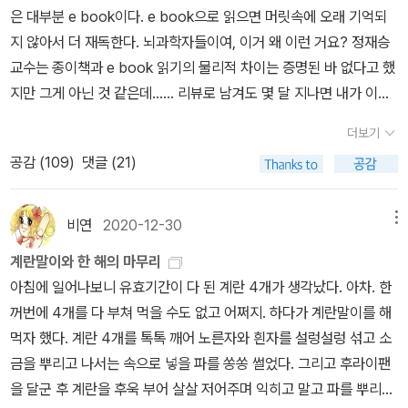
퀴가 달린 발'이나 '뿔'이 유대인의 생물학적 특징으로 반복되어 그려
보았다. '그게 여자로 살아가는 가장 큰 장점 중 하나 아니겠니.' 아버
서 시대 전체의 역사를 꿰어 낸 기념비적 저작! 성차별과 인종주의, 그
졌다. 이는 누구나 알고 있는 악마의 도상학적 징후이다. (35쪽) ​​필립
지가 말했다. '하긴 너는 여자의 어려움에 대해서 쓰지. 나한테는 유리
리고 파시즘이 맺고 있는 관계에 대한 치열한 탐구이자 ‘도대체 정체
로스는 폴란드계 유대인이다. 나는 로스를 좋아하고, 그래서 그런 거
한 점만 보이는구만!' (p83) 성별을 바꿀 때 그 결심을 할 때, 나와 다
성이란 무엇인가?’라는 풀기 어려운 문제에 대한 하나의 흥미로운 대
지 어쩐지 모르겠지만, 그의 외모도 멋있다고 생각한다. 내가 좋아하
른 성별에 대해 어떤 관점을 가지고 선택을 하게 되는 것인지 늘 궁금
답 _옮긴이의 말 중에서 홀로코스트 생존자였던 아버지의 역사를 되
는 로스의 사진은 이러하고, 또 이러하다. ​​유대인의 '코'를 이야기하려
했다. 물론 선천적으로 혹은 후천적으로 내가 가지고 있는 성별보다
짚는 과정에서 저자를 끌어당긴 것은 유럽의 ‘성별화된’ 기독교적 반
면, 바버라 스트라이샌드를 빼놓을 수 없겠는데, 처음 봤을 그때부터
더보기
가지고 있지 않은 성별로서 살기를 마음 깊이 원하게 되는 것도 있겠
유대주의였다. 1922년 나치 독일의 대변자였던 한스 블뤼허, 나치의
지금까지 한결같다. 평생 성형 수술을 권유받았던 당대 최고의 스타.
공감 (
109
)
댓글 (21)
지만, 사실 성별이 다르다는 것은 이 사회에서 생물학적인 구분으로
내무장관 빌헬름 프리크, 나치의 친위대장 하인리히 힘러 역시 아리
하지만, 그 제안을 거절했던 당대 최고의 스타. 사진은 로버트 레드포
만 작용하는 것이 아닐진대, 성전환이라는 것을 할 때 다른 성별이 처
아인인 독일인은 남성적이며 유대인은 여성적이라는 주장을 펼쳤다.
드랑 같이 있는 걸로 골라보았다. ​​​ 『가라앉은 자와 살아남은 자』에서
하게 되는 여러가지 상황을 과연 알고 바꾸는 걸까. 수전의 아버지 말
비연
2020-12-30
메뉴
이 젠더화된 편견 아래 유대인 여성은 매혹적인 유혹자로 대상화되었
제일 충격적이었던 것은 '독일에 살던 유대인들이 왜 저항하지 않고
처럼, 여성이라는 성별을 가진 나를 포함한 사람들은 여성으로서 살
고, 유대인 남성은 발기부전, 동성애자, 정신병자, 괴물로 낙인찍혔다.
순순히 독일 정부의 지시에 따라 이동하고 집결했을까?'라는 질문에
계란말이와 한 해의 마무리
기 힘든 점이 몸으로 마구 느껴지지만, 성전환이라는 것을 했을 때는
근대 파시스트 국가에서 만연했던 이 반유대주의적 믿음은 여러 유대
대한 답이었다. 그들은 자신들이 독일인이라고 생각했다. 유대인들은
아침에 일어나보니 유효기간이 다 된 계란 4개가 생각났다. 아차. 한
기존의 성이 가지지 못했던 좋은 점들만이 보일 수도 있겠다 싶었다.
인 작가, 학자, 의사, 정치인 들에 의해 내면화되고 더 널리 퍼졌다. 유
자신들이 '독일인'이라고 생각했다. 독일에서 태어났고, 독일에서 자
꺼번에 4개를 다 부쳐 먹을 수도 없고 어쩌지. 하다가 계란말이를 해
말하자면, 사회적인 진정한 '여성'의 성별을 가지게 되는 것은 아니지
대인이라는 정체성에서 벗어나지 못하면서도 반유대주의적 태도를
랐고, 모국어가 독일어지만, 어떻게 스스로를 '독일인'이라고 생각했
먹자 했다. 계란 4개를 톡톡 깨어 노른자와 흰자를 설렁설렁 섞고 소
않은가. 라는 생각이 조심스럽게 들었다는 이야기이다. 트랜스섹슈
내면화한 아버지의 모습 역시 그와 다르지 않았다. 브라질과 미국을
던 거지? 이에 대해선 우치다가 잘 설명해 주고 있다. ​유대인을 다른
금을 뿌리고 나서는 속으로 넣을 파를 쏭쏭 썰었다. 그리고 후라이팬
얼은 '이전의' 자아와 어떤 관계를 맺어야 하는가, 그리고 당신의 과거
거쳐, 유대인 남성과 미국인 남성을 거쳐 ‘이방인’으로 떠돌던 긴긴 방
민족 집단과 구분할 수 있는 유의미한 생물학적 특징은 존재하지 않
을 달군 후 계란을 후욱 부어 살살 저어주며 익히고 말고 파를 뿌리
를 삭제한다는 것은 무엇을 의미하는가? 당신이 그 성별이라고 믿는
황 끝에 돌아온 헝가리에서도 스테파니 팔루디는 이방인으로 남을 수