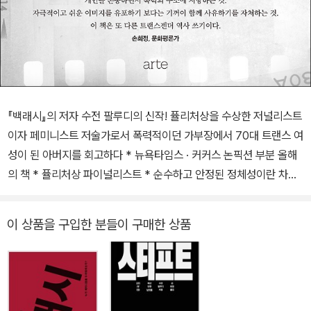
『백래시』의 저자 수전 팔루디의 신작! 퓰리처상을 수상한 저널리스트
이자 페미니스트 저술가로서 폭력적이던 가부장에서 70대 트랜스 여
성이 된 아버지를 회고하다 * 뉴욕타임스 · 커커스 논픽션 부분 올해
의 책 * 퓰리처상 파이널리스트 * 순수하고 안정된 정체성이란 차별
과 배제, 폭력 없이 작동하지 않는다. 우리에게 필요한 이분법은 삶과
죽음, 단 하나뿐이다. 한채윤, 『여자들의 섹스북』 저자 다양한 경계를
이 상품을 구입한 분들이 구매한 상품
넘나들며 살아가는 인간에 대한 이해를 넓히고 싶은 모든 이에게 이
책을 추천한다. 박한희, 희망을만드는법 변호사 부모의 생애를 추적
하는 글쓰기는 잡년 되기를 각오하는 일이다. 불화와 폭력을 남기고
떠난 아버지의 생애를 페미니스트 딸이 추적하는 일은, 위태롭고 분
열적이어서 매혹적이다. 최현숙, 『작별 일기』 저자 페미니스트의 자