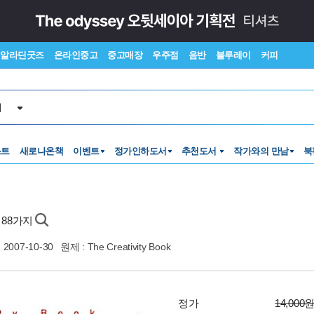
알라딘굿즈
온라인중고
중고매장
우주점
음반
블루레이
커피
서
스트
새로나온책
이벤트
정가인하도서
추천도서
작가와의 만남
북
 88가지
2007-10-30
원제 : The Creativity Book
정가
14,000