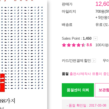
12,6
판매가
마일리지
700원(5
+ 5만원
배송료
유료 (도
Sales Point :
1,450
8.6
100자평(
카드/간편결제 할인
무이
품절
출판사/제작사 유통이 중단
품절센터 의뢰
보관함
- 품절 확인일 : 2017-03-08