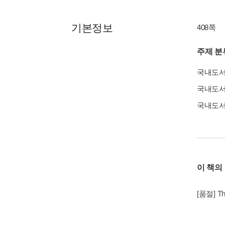
기본정보
408쪽
주제 분
국내도
국내도
국내도
이 책의
[품절] The