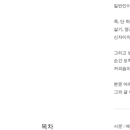
일반인이
즉, 단
살기, 
신자이자
그리고 보
순간 포착
커피숍의
본문 여
그의 글
목차
서문 :