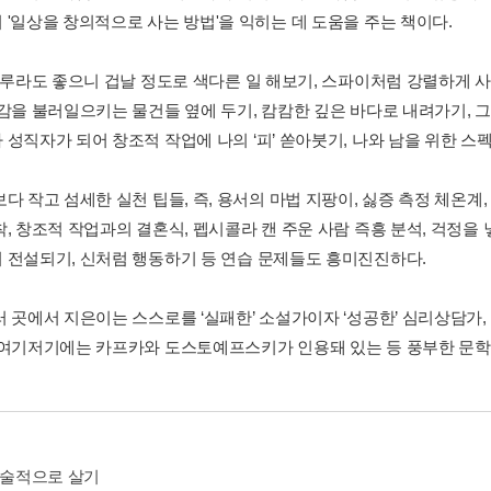
 '일상을 창의적으로 사는 방법'을 익히는 데 도움을 주는 책이다.
 하루라도 좋으니 겁날 정도로 색다른 일 해보기, 스파이처럼 강렬하게 사
영감을 불러일으키는 물건들 옆에 두기, 캄캄한 깊은 바다로 내려가기,
 성직자가 되어 창조적 작업에 나의 ‘피’ 쏟아붓기, 나와 남을 위한 스
다 작고 섬세한 실천 팁들, 즉, 용서의 마법 지팡이, 싫증 측정 체온계
, 창조적 작업과의 결혼식, 펩시콜라 캔 주운 사람 즉흥 분석, 걱정을 
 전설되기, 신처럼 행동하기 등 연습 문제들도 흥미진진하다.
러 곳에서 지은이는 스스로를 ‘실패한’ 소설가이자 ‘성공한’ 심리상담가
 여기저기에는 카프카와 도스토예프스키가 인용돼 있는 등 풍부한 문학
 예술적으로 살기