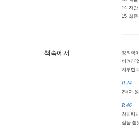
14. 자
15. 싫
책속에서
창의력이
버려라'
지루한 대
P. 24
2백자 
P. 46
창의력과
심을 쏟