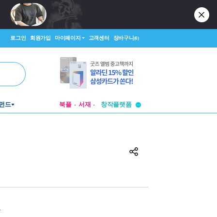
로그인
회원가입
마이페이지
고객센터
장바구니
(0)
투비컨티뉴드
펀드
북플
서재
창작플랫폼
투비컨티뉴드
원