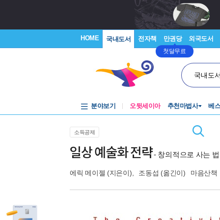
HOME
전자책
만권당
외국도서
국내도서
첫달무료
국내도
분야보기
오뒷세이아
추천마법사
베
소득공제
일상 예술화 전략
- 창의적으로 사는 법
에릭 메이젤
(지은이),
조동섭
(옮긴이)
마음산책