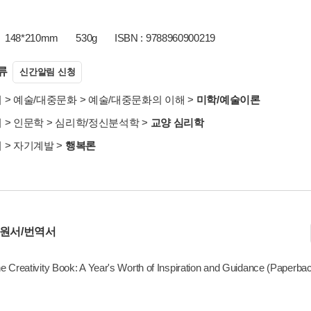
148*210mm
530g
ISBN : 9788960900219
류
신간알림 신청
서
>
예술/대중문화
>
예술/대중문화의 이해
>
미학/예술이론
서
>
인문학
>
심리학/정신분석학
>
교양 심리학
서
>
자기계발
>
행복론
 원서/번역서
 Creativity Book: A Year's Worth of Inspiration and Guidance (Paperba