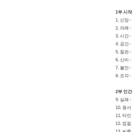
1부 시
1. 신앙
2. 의례
3. 시간
4. 공간
5. 칠판
6. 신비
7. 불안
8. 조각
2부 인
9. 실패
10. 용
11. 타
12. 껍
13. 씨