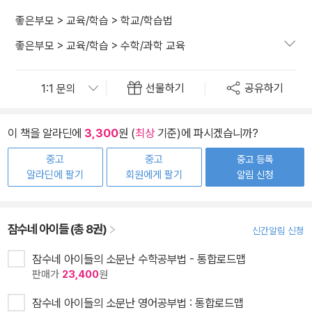
좋은부모
>
교육/학습
>
학교/학습법
좋은부모
>
교육/학습
>
수학/과학 교육
선물하기
공유하기
이 책을 알라딘에
3,300
원 (
최상
기준)에 파시겠습니까?
중고
중고
중고 등록
알라딘에 팔기
회원에게 팔기
알림 신청
잠수네 아이들 (총 8권)
신간알림 신청
잠수네 아이들의 소문난 수학공부법 - 통합로드맵
판매가
23,400
원
잠수네 아이들의 소문난 영어공부법 : 통합로드맵