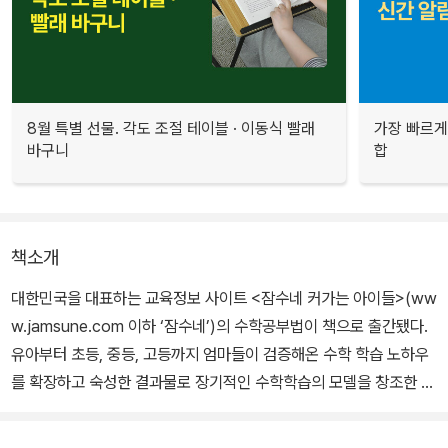
8월 특별 선물. 각도 조절 테이블 · 이동식 빨래
가장 빠르게
바구니
합
책소개
대한민국을 대표하는 교육정보 사이트 <잠수네 커가는 아이들>(ww
w.jamsune.com 이하 ‘잠수네’)의 수학공부법이 책으로 출간됐다.
유아부터 초등, 중등, 고등까지 엄마들이 검증해온 수학 학습 노하우
를 확장하고 숙성한 결과물로 장기적인 수학학습의 모델을 창조한 또
하나의 역작이다.