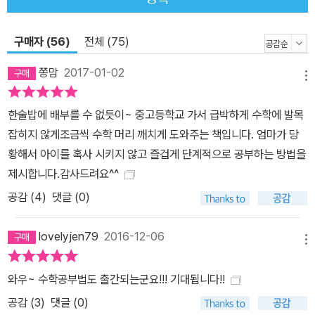
인할 수 있는 부분이다. 수학실력을 키우는 데 핵심은 오답과 개념을
확실하게 짚고 가는 데 있다. 효과적이고, 효율적인 오답노트 기록과
구매자 (56)
전체 (75)
복습법, 그리고 수학의 개념을 꽉 잡아주는 개념노트 작성방법으로
어떠한 변형 문제에도 흔들리지 않는 기본기를 다질 수 있다. 4부에
쫑맘
2017-01-02
메뉴
서는 유아학습 로드맵을 알려준다. 생활에서 가볍게 해볼 수 있는 수
학놀이, 창의력과 사고력을 키워주는 교구, 가족용 게임 등을 통해 문
한술밥에 배부를 수 없듯이~ 중고등학교 가서 급박하게 수학에 발목
화센터나 학습지에 의존하지 않고 집에서 손쉽게 즐길 수 있는 수학
잡히지 않게조금씩 수학 머리 깨치게 도와주는 책입니다. 엄마가 당
놀이법을 소개한다. 유아기에 수학 개념을 익혀주도록 돕는 수학그림
황해서 아이를 혹사 시키지 않고 즐겁게 단계적으로 공부하는 방법을
책의 방대한 목록은 잠수네 도서만이 갖고 있는 확실한 데이터와 노
제시합니다.감사드려요^^
하우의 결과물이다. 부록으로 잠수네 추천 수학동화책과 원리책, 수
공감 (
4
)
댓글 (0)
학사전, 다큐멘터리, 애니메이션 목록을 담았으며, 초등부터 고등까
지 수학교과 연관단원을 분석해 개정교육과정에 맞는 대비를 할 수
lovelyjen79
2016-12-06
있도록 했다. 또한, 출판사별 추천 문제집은 수십만 잠수네 아이들이
메뉴
풀어보고, 엄마들이 검증해 이대로만 공부해도 확실한 효과를 얻을
와우~ 수학공부법도 출간되는군요!!! 기대됩니다!!
수 있는 핵심자료라고 할 수 있다. 잠수네 커가는 아이들 www.jams
공감 (
3
)
댓글 (0)
une.com 대한민국을 대표하는 교육정보 사이트. 1999년 ‘자녀교육