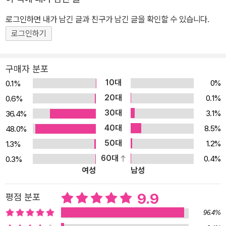
습에 맞춰진 사교육 안에서 아이들은 수학공부의 재미를 발견하지 못
로그인하면 내가 남긴 글과 친구가 남긴 글을 확인할 수 있습니다.
하고 흥미를 잃을 수밖에 없는 현실이다. 잠수네 학습법이 여타의 공
부법과 차별화되는 지점은 그러한 학부모들의 고민을 함께 해결하고,
로그인하기
오랜 기간 검증해온 연령별, 단계별 ‘궁극의 공부법’을 공유한다는 점
에 있다. 잠수네의 17년간의 노하우는 학부모들이 수학공부에 대해
구매자 분포
가장 궁금해하는 부분들을 놓치지 않고 명쾌한 해답을 알려준다. 초
10대
0%
0.1%
등학생이 선행학습을 하는 것이 의미가 있는지, 심화학습은 어디까지
20대
0.1%
0.6%
해야 하는지, 사고력 수학과 창의력 수학은 어떻게 공부하는 것인지,
30대
3.1%
36.4%
과연 학원은 어떻게 보내야할지 등 잠수네 회원들과 함께 고민한 문
40대
8.5%
48.0%
제들을 수년간의 체험으로 입증한 사례를 바탕으로 설득력 있게 전한
50대
1.2%
1.3%
다. 《잠수네 아이들의 소문난 수학공부법》은 본질에 충실하여 실수나
60대
0.4%
0.3%
긴장으로 인해 놓치는 문제가 없도록, 그리고 진득하게 문제해결을
여성
남성
할 수 있도록 최적의 학습 솔루션을 제시한다. 이 책은 부모들이 더 이
상 눈앞의 점수에 연연하지 않고, 아이들이 수학에 대한 즐거움을 맛
9.9
평점 분포
보며 사고력과 문제해결력, 창의력을 갖춘 인재로 자라도록 뒷받침하
96.4%
는 현명한 부모의 시각을 일깨워줄 것이다. 잠수네 수십만 엄마들과