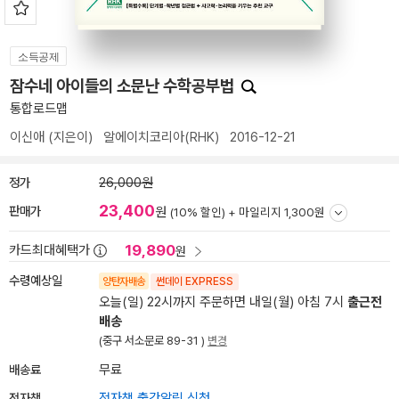
소득공제
잠수네 아이들의 소문난 수학공부법
통합로드맵
이신애
(지은이)
알에이치코리아(RHK)
2016-12-21
정가
26,000원
23,400
판매가
원
(10% 할인) +
마일리지 1,300원
19,890
카드최대혜택가
원
수령예상일
양탄자배송
썬데이 EXPRESS
오늘(일) 22시까지 주문하면 내일(월) 아침 7시
출근전
배송
(중구 서소문로 89-31 )
변경
배송료
무료
전자책
전자책 출간알림 신청