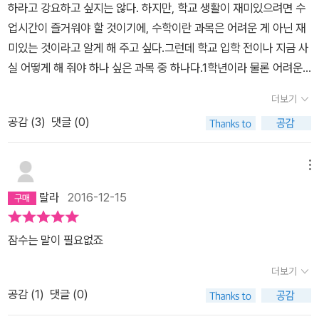
하라고 강요하고 싶지는 않다. 하지만, 학교 생활이 재미있으려면 수
업시간이 즐거워야 할 것이기에, 수학이란 과목은 어려운 게 아닌 재
미있는 것이라고 알게 해 주고 싶다.그런데 학교 입학 전이나 지금 사
실 어떻게 해 줘야 하나 싶은 과목 중 하나다.1학년이라 물론 어려운
게 없다고 하여 내가 놓치는 건 없는지 확인하고 싶었다. 작년에도 잠
더보기
수네 수학공부법을 읽었다. 읽었음에도 불구하고, 학교 갔으니 문제
공감 (
3
)
댓글 (0)
집 하나라도 더 풀게 해야 하는 게 아닐까 생각이 들기도 하고, 이번엔
수학 공부에 대한 유아수학부터 초등 중등수학까지 통합로드맵으로
노하우가 담긴 책을 봤다.초등 1~2학년은 교과서 수학과 연산만 확실
메뉴
히 해도 충분하다고 한다.그리고 다양한 퍼즐, 보드게임 등을 즐겁게
랄라
2016-12-15
하며 멀리 굴리는 경험을 하라고.초등 3~4학년도 책 읽기와 영어에
비중을 더 둘 때라고 하고,심화문제는 초등 5~6학년부터 서서히 다
잠수는 말이 필요없죠
뤄보라고 말한다.초등 1,2학년은 심화문제까지 안풀어도 되고, 수학
을 힘들어하면 교과서 중심으로, 수학을 잘하면 한글책과 영어에 더
더보기
힘쓰고, 초등 3, 4학년은 수학을 잘하고 좋아한다면 능력껏 심화학습
공감 (
1
)
댓글 (0)
을 시작해도 된다고 한다.초등 수학을 잘하기 위한 핵심수학문제집은