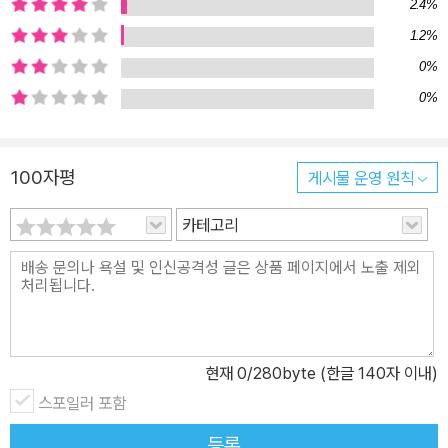
2.4%
아이들이 검증한 공부법의 결정판 수학이 즐거워지는 추천 교구와 교
1.2%
재 목록 수록 1부에서는 수학에 대한 부모들의 고민을 살펴보고, 어떤
방식으로 우리 아이에게 꼭 맞는 수학공부법을 찾을 수 있을지 접근
0%
법에 대한 개괄적인 안내를 담았다. 사교육이 꼭 필요한지, 사교육을
0%
하면서 주의할 사항은 무엇인지, 또한 다른 과목도 소홀히 할 수 없는
만큼 얼마나 수학에 비중을 두고 공부를 시켜야 할지에 대한 방법을
100자평
게시물 운영 원칙
모색하고 있다. 또한 사고력과 창의력이란 단어로 부모들의 걱정을
만드는 학원들의 진실에 대해서 Tip을 통해 설명한다. 2부에서는 초
카테고리
등, 중등 수학 학습로드맵을 그린다. 2009년과 2015년 개정교육과
정의 변화를 일목요연하게 비교하여 초등수학, 중등수학, 고등수학
진행시 역점을 둘 부분을 진단한다. 또한, 기본과정-응용과정-심화과
정-심화플러스과정으로 단계별 학습전략을 제시한다. 3부에서는 수
학 영역별 학습방법을 알려준다. 아이들이 특히 실수가 잦은 연산에
현재
0
/280byte (한글 140자 이내)
대한 훈련법, 초등 고학년으로 가면 가장 난이도가 높아 헤맨다는 도
형에 대한 이해, 그리고 개정교육과정 이후 부모님들의 최대 난제인
스포일러 포함
서술형 문제에 대한 꼼꼼한 안내는 수학에 대한 돌파구가 있음을 확
등록