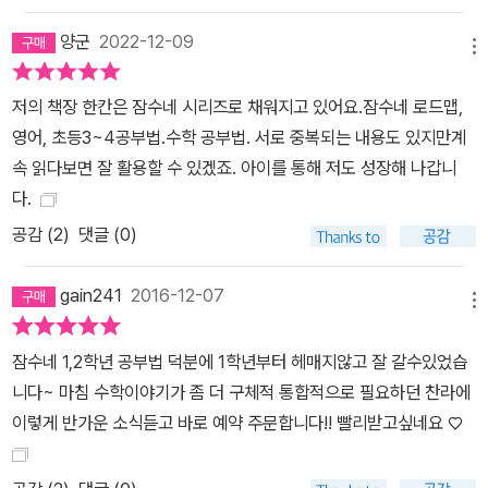
에 열과 성을 다하는 이 땅의 모든 부모를 위하여’라는 기치 아래 문을
양군
2022-12-09
열었다. 유료 사이트이지만 자녀교육에 조금이라도 관심 있다면 모르
메뉴
는 사람이 없을 정도로 명성과 공신력을 쌓아온 ‘교육정보와 노하우
의 보고’이다. 미취학 연령대부터 고등학생 때까지 자녀의 성장단계
저의 책장 한칸은 잠수네 시리즈로 채워지고 있어요.잠수네 로드맵,
별 다양한 학습 과제에 직면하여 부모가 실질적이고 효율적인 역할을
영어, 초등3~4공부법.수학 공부법. 서로 중복되는 내용도 있지만계
할 수 있도록 돕는 획기적인 교육 콘텐츠로 각광받고 있다. 무엇보다
속 읽다보면 잘 활용할 수 있겠죠. 아이를 통해 저도 성장해 나갑니
도 변화하는 교육제도와 인재상에 민감하게 대응하는 정보력과 기본
다.
에 충실한 노하우 집적으로 “교육정보 일등 사이트”라는 부동의 명예
공감 (
2
)
댓글 (0)
를 지키고 있다. 잠수네 17년의 독보적인 학습 노하우를 집대성하여
펴낸《잠수네 아이들의 소문난 영어공부법-통합로드맵》 《잠수네 아
gain241
2016-12-07
메뉴
이들의 소문난 교육로드맵-국영수사과》 는 사교육 없이 자녀의 실력
을 탄탄하게 키워주려는 소신을 가진 부모들의 전폭적인 지지를 얻으
잠수네 1,2학년 공부법 덕분에 1학년부터 헤매지않고 잘 갈수있었습
며 자녀교육서의 베스트셀러로 자리매김했다.《잠수네 아이들의 소문
니다~ 마침 수학이야기가 좀 더 구체적 통합적으로 필요하던 찬라에
난 수학공부법-통합로드맵》은 아이에게 수학 실력을 키워주고 싶은
이렇게 반가운 소식듣고 바로 예약 주문합니다!! 빨리받고싶네요 ♡
엄마들의 끝없는 고민과 학원, 경시대회에 보내고 싶은 엄마들의 욕
구를 공감하고 해결해온 잠수네의 오랜 비법을 모두 담은 책이다. 교