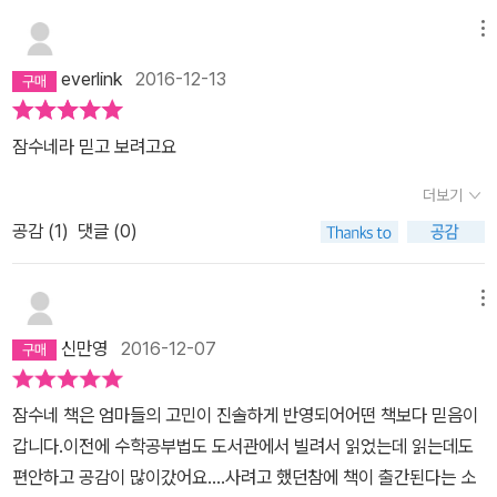
정답률 70% 수준의 살짝 쉬운 수준으로1. 수학문제집 정답률 70%
메뉴
는 제일 어려운 단계 기준2. 한 번에 푸는 문제집은 최소로3. 과도한
분량은 독4. 비슷한 문제집으로 뺑뺑이는 그만5. 유형별로 풀지 말
everlink
2016-12-13
것.6. 오답 확인은 필요하나 과하지 않게초등수학 로드맵 진행 시 주
의점 3가지1. 욱하지 말기2. 수학 공부 계획, 엄마 마음대로 짜지 말
잠수네라 믿고 보려고요
것3. 미리 정한 시간 이상 하지 말 것2번과 3번은 할 수 있겠는데, 1번
더보기
은 내가 할 수 있을지 싶다.지금부터라도 그러지 않도록 노력?내 마
음을 다스릴 줄 알도록 해야겠다.초등수학 문제집 출판사별, 난이별
공감 (
1
)
댓글 (0)
로 소개 되어 있고요,학년별 과정별 초등수학 로드맵이 있습니다.3부
에서 영역별로 수학의 핵심 안내가 있습니다.4부 유아수학과 중등수
메뉴
학 내용은 생략합니다.
신만영
2016-12-07
잠수네 책은 엄마들의 고민이 진솔하게 반영되어어떤 책보다 믿음이
갑니다.이전에 수학공부법도 도서관에서 빌려서 읽었는데 읽는데도
편안하고 공감이 많이갔어요....사려고 했던참에 책이 출간된다는 소