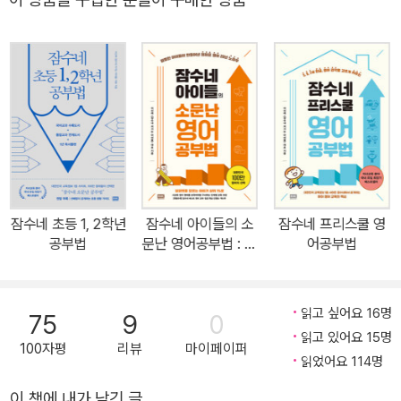
김한 대한민국 대표 자녀교육서 《잠수네 아이들의 소문난 영어공부
법》의 이신애 저자가 이번에는 잠수네 만의 독보적인 수학학습 노하
우를 집대성하여 《잠수네 아이들의 소문난 수학공부법》을 펴냈다. 이
책은 유아부터 초등, 중등, 고등까지 엄마들이 검증해온 수학 학습 노
하우를 확장하고 숙성한 결과물로 장기적인 수학학습의 모델을 창조
한 또 하나의 역작이다. 특히, 2017년도 수학능력평가에서 수학 난이
도가 상향조정되고, 2018년 대학입시에서도 깊이 있는 사고를 판단
하고자 고난도 문항과 문제에 대한 응용력을 확인하는 신 유형이 다
수 출제될 것으로 예측되어 수학실력을 확실하게 다지고 싶은 학부모
잠수네 초등 1, 2학년
잠수네 아이들의 소
잠수네 프리스쿨 영
들의 열망은 더욱 커지고 있다. 범람하는 사교육 경쟁 속에서 《잠수네
공부법
문난 영어공부법 : 통
어공부법
수학공부법》을 통해 내 아이에게 딱 맞는 확실한 수학 공부법을 찾을
합로드맵
수 있을 것이다. 수학에 대한 확실한 길을 찾다, 17년 노하우의 총정
리 <잠수네 아이들의 소문난 수학공부법> 수학은 영어만큼이나 사교
읽고 싶어요 16명
75
9
0
육의 비중이 높은 과목이다. 엄마가 직접 가르치자니 자신감이 없고,
읽고 있어요 15명
100자평
리뷰
마이페이퍼
학년이 올라갈수록 함께 문제를 해결할 수 있는 부분이 적다. 그러다
읽었어요 114명
보니 학원에 ‘일임’하게 되는 경우가 태반인데, 진도 맞추기와 선행학
이 책에 내가 남긴 글