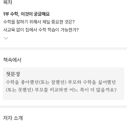
목차
특히, 2017년도 수학능력평가에서 수학 난이도가 상향조정되고, 20
18년 대학입시에서도 깊이 있는 사고를 판단하고자 고난도 문항과
1부 수학, 이것이 궁금해요
문제에 대한 응용력을 확인하는 신 유형이 다수 출제될 것으로 예측
수학을 잘하기 위해서 제일 중요한 것은?
되어 수학실력을 확실하게 다지고 싶은 학부모들의 열망은 더욱 커지
사교육 없이 집에서 수학 학습이 가능한가?
고 있다. 범람하는 사교육 경쟁 속에서 《잠수네 수학공부법》을 통해
내 아이에게 딱 맞는 확실한 수학 공부법을 찾을 수 있을 것이다.
책속에서
첫문장
수학을 좋아했던(또는 잘했던) 부모와 수학을 싫어했던
(또는 못했던) 부모를 비교하면 어느 쪽이 더 많을까요?
저자 소개