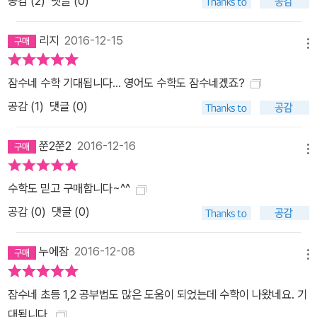
공감 (
2
)
댓글 (0)
육과정에 맞춰 유아부터 대학입시까지 통합적으로 수학에 대한 기본
실력은 탄탄하게 만들어주고, 사고력과 창의력을 더하여 어떤 시기에
리지
2016-12-15
도 수학에 대해 ‘실수’와 ‘포기’라는 단어를 적용하지 않아도 되는 공
메뉴
부법의 모든 것을 담았다. 이 책이 수학이라면 지레 겁을 먹고, 학원에
잠수네 수학 기대됩니다... 영어도 수학도 잠수네겠죠?
모든 것을 일임했던 엄마들의 모든 고민을 해결해 주는 유일한 학습
공감 (
1
)
댓글 (0)
서가 될 것이다.
쭌2쭌2
2016-12-16
메뉴
수학도 믿고 구매합니다~^^
공감 (
0
)
댓글 (0)
누에잠
2016-12-08
메뉴
잠수네 초등 1,2 공부법도 많은 도움이 되었는데 수학이 나왔네요. 기
대됩니다.