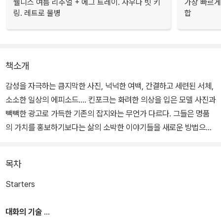
웰니스 여름 리추얼 + 에그 트레이. 사우나 빗 키
가장 빠르게
링. 레트로 물병
합
책소개
감성을 자극하는 큼지막한 사진, 넉넉한 여백, 간결하고 세련된 서체,
소소한 일상의 에피소드…. 킨포크는 화려한 의상을 입은 모델 사진과
빽빽한 광고로 가득한 기존의 잡지와는 무언가 다르다. 그들은 명품
의 가치를 홍보하기보다는 삶의 소박한 이야기들을 새로운 방법으로
다룬다.
목차
킨포크 vol.22의 주제는 ‘성공’이다. 성공은 단순히 목표 지점이 아니
라 새로운 시작이고 또 다른 문제들이 자리 잡고 있는 것일지도 모른
Starters
다. 이번 호에서는 각자의 분야에서 성공한 사람들, 성공 가도를 달리
다 새로운 모험을 시작한 이들, 또 융통성이나 대화의 기술과 같이 성
대화의 기술