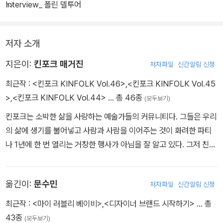
공에 필요한 요소들을 다룬다. 특히 새롭게 구성한 디자인은 킨포크
Interview_ 폴린 델투어
애독자들에게 신선한 흥미를 선사할 것이다. 삶의 핵심 가치에 대한
사려 깊은 시각을 지니고 다양한 목소리를 담고 소중한 것을 깊이 생
저자 소개
각하는 킨포크의 여정은 계속된다.
지은이:
킨포크 매거진
저자파일
신간알림 신청
최근작 :
<킨포크 KINFOLK Vol.46>
,
<킨포크 KINFOLK Vol.45
>
,
<킨포크 KINFOLK Vol.44>
… 총 46종
(모두보기)
킨포크는 소박한 삶을 사랑하는 예술가들의 커뮤니티다. 그들은 우리
의 삶에 생기를 불어넣고 사람과 사람을 이어주는 것이 화려한 파티
나 1년에 한 번 열리는 거창한 행사가 아님을 잘 알고 있다. 그저 친구
들과 테이블에 마주 앉아 음식을 즐기고 차를 마시는 것만으로 삶이
얼마나 충만해지는지 안다. 이렇듯 형식에 얽매이지 않고 여유를 즐
옮긴이:
문수민
저자파일
신간알림 신청
기는 그들만의 방식을 알리고자 잡지를 출간하게 되었다. 킨포크에
실린 글과 사진에는 일상의 기쁨이란 소박하고 단순한 것이라는 그들
최근작 :
<마이 러블리 베이비>
,
<디자이너 브랜드 시작하기>
… 총
의 철학이 고스란히 담겨 있다. 킨포크는 아름다움을 감상하는 전시
43종
(모두보기)