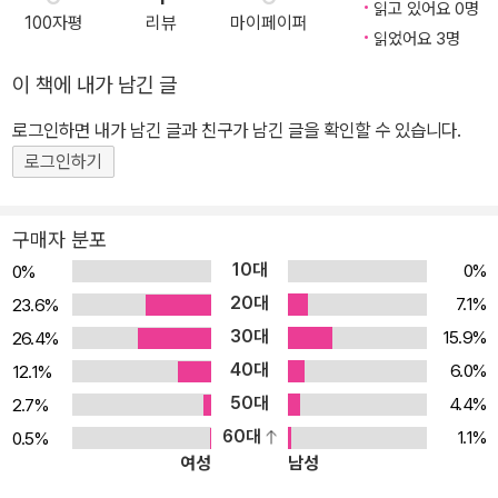
읽고 있어요 0명
100자평
리뷰
마이페이퍼
매력에 빠진 로랑 마르탱을 만나보았어요. 또한 임상심리학자와 라이
읽었어요 3명
프 코치들의 이야기, 각 분야 전문가들의 음식, 디자인, 패션에 관한
이 책에 내가 남긴 글
생각들도 담았습니다. 이들의 글에는 공통적인 사실이 존재해요. 바
로 성공하고 싶다면 일을 하고, 시간을 투자하고, 내 분야에서 필요한
로그인하면 내가 남긴 글과 친구가 남긴 글을 확인할 수 있습니다.
기술을 숙련하고, 실패란 일하는 과정에 자연스레 따르게 마련이라는
로그인하기
점을 잊지 말고 융통성을 발휘해야 된다는 사실이에요. - 출판사 평
감성을 자극하는 큼지막한 사진, 넉넉한 여백, 간결하고 세련된 서체,
구매자 분포
소소한 일상의 에피소드…. 킨포크는 화려한 의상을 입은 모델 사진과
10대
0%
0%
빽빽한 광고로 가득한 기존의 잡지와는 무언가 다르다. 그들은 명품
20대
7.1%
23.6%
의 가치를 홍보하기보다는 삶의 소박한 이야기들을 새로운 방법으로
30대
15.9%
26.4%
다룬다. ‘KINFOLK’는 친족, 가까운 사람을 의미한다. 미국 포틀랜드
40대
에서 작가, 농부, 사진가, 디자이너, 요리사, 플로리스트 등 다양한 이
6.0%
12.1%
들이 삶의 활력을 불어넣는 이야기를 소개하기 시작했다. 여기에 매
50대
4.4%
2.7%
료된 많은 이들이 모여 이제는 커다란 커뮤니티로, 나아가 ‘킨포크
60대
1.1%
0.5%
여성
남성
족’이라는 신조어가 생겨날 정도로 하나의 문화 현상이 되어가고 있
다. 석양을 바라보며 차를 마시고, 직접 만든 가구의 흠집을 어루만지