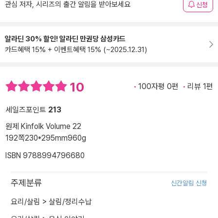
관심 저자, 시리즈의 출간 알림을 받아보세요
신청
알라딘 30% 할인! 알라딘 만권당 삼성카드
카드혜택 15% + 이벤트혜택 15% (~2025.12.31)
10
100자평 0편
리뷰 1편
세일즈포인트
213
원제 Kinfolk Volume 22
192쪽
230*295mm
960g
ISBN 9788994796680
주제분류
신간알림 신청
요리/살림
>
살림/정리수납