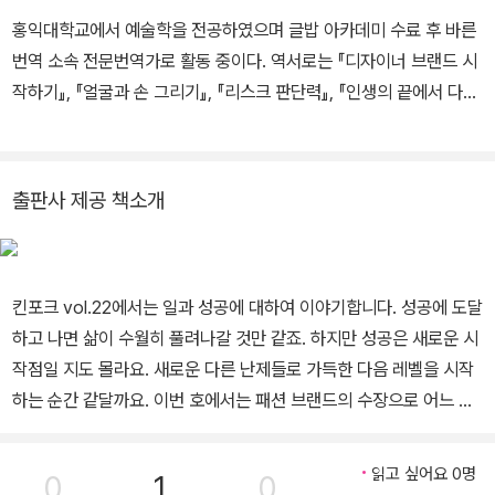
장인 동시에 가족, 이웃, 친구, 연인과의 시간을 소중히 여기는 그들의
홍익대학교에서 예술학을 전공하였으며 글밥 아카데미 수료 후 바른
정신이다. 마음은 과학과 추상적 개념으로 쉽게 나눌 수가 없다. 희망,
번역 소속 전문번역가로 활동 중이다. 역서로는 『디자이너 브랜드 시
꿈, 두려움 같은 추상적 개념 은 모두 시냅스(서로 다른 신경 세포들
작하기』, 『얼굴과 손 그리기』, 『리스크 판단력』, 『인생의 끝에서 다시
이 정보를 전달하는 신경 접합 부위)가 발화한 결과다. 킨포크 43호
만난 것들』, 『독한 충고』, 『마우이 섬으로 가는 길』, 『1분 협상수업』,
마인드 이슈는 복잡한 현대인의 정신을 다양한 측면에서 다룬다. 테
『초콜릿 초콜릿』, 『워런 버핏의 위대한 유산』, 『킨포크』, 『왜 회사에
라피가 대중적인 오락이 되면 어떤 일이 일어날까. 데이비드 에리트
서는 이상한 사람이 승진할까?』, 『면접이 막막할 때마다 꺼내 읽는
조에게 환각제의 환각 작용에 대해 듣는다. 유럽의 전후 전위 예술가
출판사 제공 책소개
책』 등이 있다.
에드워드 크라신스키의 초현실적인 위트를 살펴보고 카펫의 모호한
역사도 함께 걸어본다. 새롭고 확장된 사고를 넓혀가는 봄이라는 계
절 여행에 킨포크는 재치 있는 가이드 역할을 할 것이다.
킨포크 vol.22에서는 일과 성공에 대하여 이야기합니다. 성공에 도달
하고 나면 삶이 수월히 풀려나갈 것만 같죠. 하지만 성공은 새로운 시
작점일 지도 몰라요. 새로운 다른 난제들로 가득한 다음 레벨을 시작
하는 순간 같달까요. 이번 호에서는 패션 브랜드의 수장으로 어느 정
도는 실패할 수밖에 없다는 사실을 받아들인 스티네고야, 유명 브랜
드 <바이레도>를 통해 추억을 향기로 구현해 전 세계로 뻗어가고 있
읽고 싶어요 0명
0
1
0
는 벤 고햄, 성공 가도를 달리던 광고계에서 자취를 감추고 대나무의