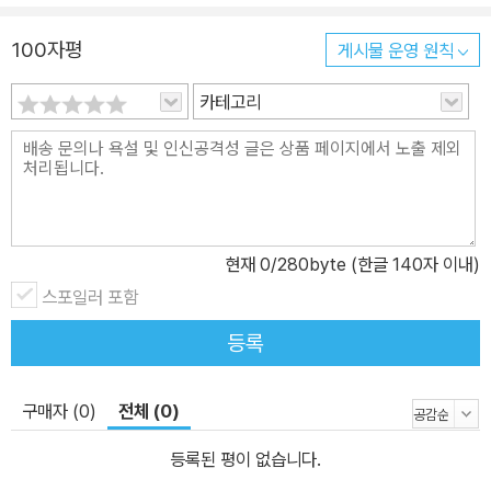
며, 숲으로 소풍을 간다. 굴을 곁들인 애피타이저로 나만을 위한 만찬
100자평
게시물 운영 원칙
을 준비하고, 주말에는 온 가족이 둘러앉아 먹을 로스트 치킨을 준비
한다. 이러한 일상들이 킨포크의 소재다. 킨포크는 이처럼 삶을 아름
카테고리
답게 만드는 순간들에 주목한다. 킨포크 vol.22의 주제는 ‘성공’이다.
성공은 단순히 목표 지점이 아니라 새로운 시작이고 또 다른 문제들
이 자리 잡고 있는 것일지도 모른다. 이번 호에서는 각자의 분야에서
성공한 사람들, 성공 가도를 달리다 새로운 모험을 시작한 이들, 또 융
통성이나 대화의 기술과 같이 성공에 필요한 요소들을 다룬다. 특히
현재
0
/280byte (한글 140자 이내)
새롭게 구성한 디자인은 킨포크 애독자들에게 신선한 흥미를 선사할
스포일러 포함
것이다. 삶의 핵심 가치에 대한 사려 깊은 시각을 지니고 다양한 목소
리를 담고 소중한 것을 깊이 생각하는 킨포크의 여정은 계속된다.
등록
구매자 (0)
전체 (0)
등록된 평이 없습니다.