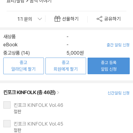
요리/살림
>
음식 이야기
선물하기
공유하기
새상품
-
eBook
-
출간 알림 신청
중고상품 (14)
5,000원
중고
중고
중고 등록
알라딘에 팔기
회원에게 팔기
알림 신청
킨포크 KINFOLK (총 46권)
신간알림 신청
킨포크 KINFOLK Vol.46
절판
킨포크 KINFOLK Vol.45
절판