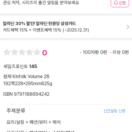
관심 저자, 시리즈의 출간 알림을 받아보세요
신청
알라딘 30% 할인! 알라딘 만권당 삼성카드
카드혜택 15% + 이벤트혜택 15% (~2025.12.31)
0
100자평 0편
리뷰 0편
세일즈포인트
145
원제 Kinfolk Volume 28
192쪽
228*295mm
825g
ISBN 9791188694242
주제분류
신간알림 신청
요리/살림
>
패션/뷰티
>
헤어