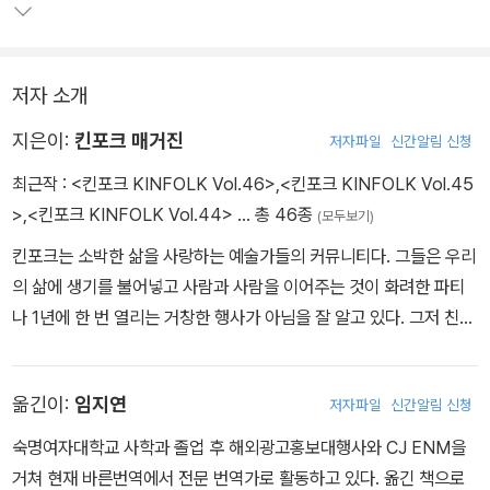
저자 소개
지은이:
킨포크 매거진
저자파일
신간알림 신청
최근작 :
<킨포크 KINFOLK Vol.46>
,
<킨포크 KINFOLK Vol.45
>
,
<킨포크 KINFOLK Vol.44>
… 총 46종
(모두보기)
킨포크는 소박한 삶을 사랑하는 예술가들의 커뮤니티다. 그들은 우리
의 삶에 생기를 불어넣고 사람과 사람을 이어주는 것이 화려한 파티
나 1년에 한 번 열리는 거창한 행사가 아님을 잘 알고 있다. 그저 친구
들과 테이블에 마주 앉아 음식을 즐기고 차를 마시는 것만으로 삶이
얼마나 충만해지는지 안다. 이렇듯 형식에 얽매이지 않고 여유를 즐
옮긴이:
임지연
저자파일
신간알림 신청
기는 그들만의 방식을 알리고자 잡지를 출간하게 되었다. 킨포크에
실린 글과 사진에는 일상의 기쁨이란 소박하고 단순한 것이라는 그들
숙명여자대학교 사학과 졸업 후 해외광고홍보대행사와 CJ ENM을
의 철학이 고스란히 담겨 있다. 킨포크는 아름다움을 감상하는 전시
거쳐 현재 바른번역에서 전문 번역가로 활동하고 있다. 옮긴 책으로