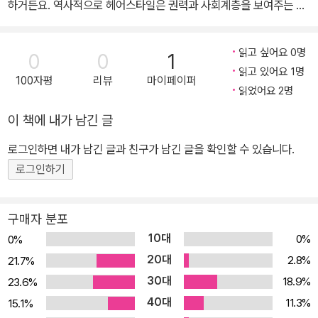
하거든요. 역사적으로 헤어스타일은 권력과 사회계층을 보여주는 상
징이기도 했습니다. 그리고 종교, 산업, 예술, 정치 분야에서 중대하고
도 치열한 역할을 계속합니다. 『킨포크』 28호에서는 모발의 의미를
읽고 싶어요 0명
0
0
1
풀어보려 합니다. 토론토에서 캐나다 신민주당의 대표를 만나 모발의
읽고 있어요 1명
100자평
리뷰
마이페이퍼
강력한 사회 의미에 대하여 이야기 나누었습니다. 코펜하겐의 여성
읽었어요 2명
전용 모스크에서 활동하고 있는 덴마크의 여성을 만나고 다이애나 로
이 책에 내가 남긴 글
스의 헤어스타일 변천사도 살펴봅니다. 머리카락이 잘못된 장소, 특
히 음식과 과학수사에 있어서 엉뚱한 곳에서 발견되면 무슨 일이 벌
로그인하면 내가 남긴 글과 친구가 남긴 글을 확인할 수 있습니다.
어지는지도 다루었습니다. 힐러리 클린턴은 이렇게 농담했었죠. “신
로그인하기
문 1면을 장식하고 싶다면 나는 헤어스타일을 바꿀 것이다.” 그만큼
헤어스타일은 누군가 반항적인지, 매혹적인지, 혹은 평범한지 보여주
구매자 분포
는 척도가 되어준답니다. 감성을 자극하는 큼지막한 사진, 넉넉한 여
10대
0%
0%
백, 간결하고 세련된 서체, 소소한 일상의 에피소드…. 킨포크는 화려
20대
2.8%
21.7%
한 의상을 입은 모델 사진과 빽빽한 광고로 가득한 기존의 잡지와는
30대
18.9%
23.6%
무언가 다르다. 그들은 명품의 가치를 홍보하기보다는 삶의 소박한
40대
이야기들을 새로운 방법으로 다룬다. ‘KINFOLK’는 친족, 가까운 사
11.3%
15.1%