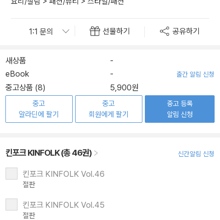
요리/살림
>
패션/뷰티
>
스타일/패션
선물하기
공유하기
새상품
-
eBook
-
출간 알림 신청
중고상품 (8)
5,900원
중고
중고
중고 등록
알라딘에 팔기
회원에게 팔기
알림 신청
킨포크 KINFOLK (총 46권)
신간알림 신청
킨포크 KINFOLK Vol.46
절판
킨포크 KINFOLK Vol.45
절판