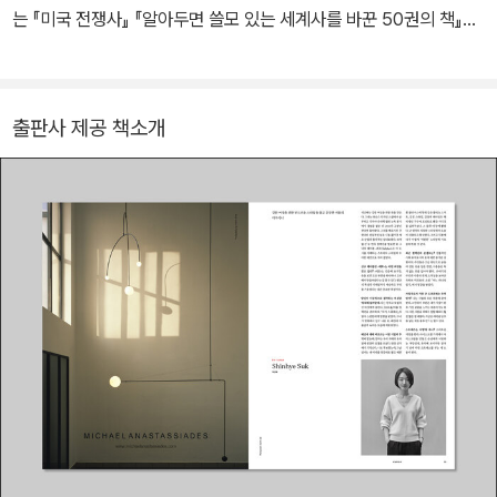
장인 동시에 가족, 이웃, 친구, 연인과의 시간을 소중히 여기는 그들의
는 『미국 전쟁사』 『알아두면 쓸모 있는 세계사를 바꾼 50권의 책』
정신이다. 마음은 과학과 추상적 개념으로 쉽게 나눌 수가 없다. 희망,
『악의 패턴』 『앙겔라 메르켈』 『감정의 발견』 등이 있고, 『교황 연대
꿈, 두려움 같은 추상적 개념 은 모두 시냅스(서로 다른 신경 세포들
기』를 공역했다.
이 정보를 전달하는 신경 접합 부위)가 발화한 결과다. 킨포크 43호
출판사 제공 책소개
마인드 이슈는 복잡한 현대인의 정신을 다양한 측면에서 다룬다. 테
라피가 대중적인 오락이 되면 어떤 일이 일어날까. 데이비드 에리트
조에게 환각제의 환각 작용에 대해 듣는다. 유럽의 전후 전위 예술가
에드워드 크라신스키의 초현실적인 위트를 살펴보고 카펫의 모호한
역사도 함께 걸어본다. 새롭고 확장된 사고를 넓혀가는 봄이라는 계
절 여행에 킨포크는 재치 있는 가이드 역할을 할 것이다.