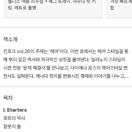
웰니스 여름 리추얼 + 에그 트레이. 사우나 빗 키
가장 빠르게
링. 레트로 물병
합
책소개
킨포크 vol.28의 주제는 ‘헤어’이다. 이번 호에서는 헤어 스타일을 통
해 뿌리 깊은 역사와 자극적인 상징을 풀어낸다. 밀라노의 스타일리
시한 전문 ‘문제 해결사’를 만나보고, 다이애나 로스의 헤어스타일 변
천사도 살펴본다. 캐나다 정치를 변화시킨 형제와 이야기를 나누고,
중동에서 가장 인기 있던 헤어드레서의 인생 궤적과 혼란스러운 정치
상황도 다룬다.
목차
I. Starters
후회의 역사
잘못의 돌