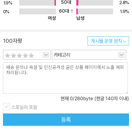
람을 의미한다. 미국 포틀랜드에서 작가, 농부, 사진가, 디자이너, 요
50대
2.8%
1.9%
리사, 플로리스트 등 다양한 이들이 삶의 활력을 불어넣는 이야기를
60대
1.9%
0%
여성
남성
소개하기 시작했다. 여기에 매료된 많은 이들이 모여 이제는 커다란
커뮤니티로, 나아가 ‘킨포크 족’이라는 신조어가 생겨날 정도로 하나
의 문화 현상이 되어가고 있다. 석양을 바라보며 차를 마시고, 직접 만
100자평
게시물 운영 원칙
든 가구의 흠집을 어루만지며, 숲으로 소풍을 간다. 굴을 곁들인 애피
타이저로 나만을 위한 만찬을 준비하고, 주말에는 온 가족이 둘러앉
카테고리
아 먹을 로스트 치킨을 준비한다. 이러한 일상들이 킨포크의 소재다.
킨포크는 이처럼 삶을 아름답게 만드는 순간들에 주목한다. 킨포크 v
ol.28의 주제는 ‘헤어’이다. 이번 호에서는 헤어 스타일을 통해 뿌리
깊은 역사와 자극적인 상징을 풀어낸다. 밀라노의 스타일리시한 전문
‘문제 해결사’를 만나보고, 다이애나 로스의 헤어스타일 변천사도 살
현재
0
/280byte (한글 140자 이내)
펴본다. 캐나다 정치를 변화시킨 형제와 이야기를 나누고, 중동에서
스포일러 포함
가장 인기 있던 헤어드레서의 인생 궤적과 혼란스러운 정치 상황도
다룬다. 미적 대상이 되기도 잘못된 장소에 나타나면 문제가 될 수도
등록
있는 ‘헤어’는 인생과 닮아있다. 헤어에도, 삶에도 살짝 변화를 주어보