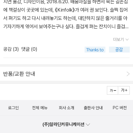
지연 옮감, 디자인이음, 2018.6.20. 배움마실을 하면서 묵는 길손집
에 책걸상이 곳곳에 있는데, 《Kinfolk》가 여러 권 보인다. 슬쩍 집어
서 펴기도 하고 다시 내려놓기도 하는데, 대단하지 않은 줄거리를 아
기자기하게 엮어서 보여주는구나 싶다. 즐겁게 펴는 잔치이니 즐겁게
사진도 찍고 글도 쓰겠지. 신나게 놀듯이 살아가는 이야기가 흐르니
더보기
이를 고스란히 잡지 하나에 옮길 수 있겠지. 우리는 무엇을 해 볼 만할
공감 (
3
)
댓글 (0)
까? 고장마다 마을마다 《구례》라든지 《임실》 같은 책을 수수하거나
투박하게 엮을 만하다. 멋들어진 사진을 넣을 까닭은 없다. 잘 쓴 글을
실을 까닭도 없다. 오늘 아침에 지은 밥차림을 이야기하면 되고, 어제
반품/교환 안내
주고받은 말을 찬찬히 갈무리해서 얹으면 된다. 아이하고 함께 배운
하루를 적으면 되고, 바람을 이야기하고 구름하고 햇살을 사진으로
옮겨도 된다. 된장국에 새우를 넣은 이야기도 재미있다. 미역국을 고
기 없이 끓이는 이야기도 재미나다. 뜻밖에 만난 이쁘장한, 이러면서
로그인
전체 메뉴
회사 소개
출판사 안내
PC 버전
잘 안 알려진 책을 이웃님한테 알려주는 이야기도 좋다. 우리 살림노
래는 언제나 책이 될 수 있고, 고스란히 책이다. 우리 배움노래는 늘
(주)알라딘커뮤니케이션
사진이 될 뿐 아니라, 한결같이 아름다운 꽃이다. 바라볼 줄 알면 되