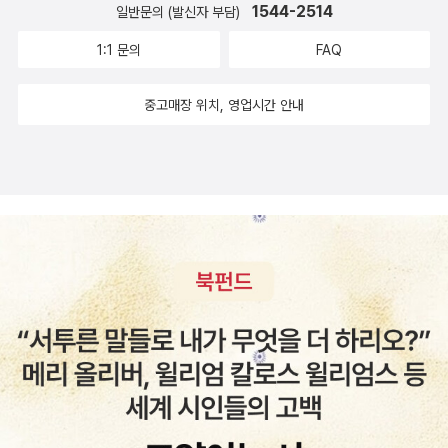
고, 바라보는 눈을 다른 손길로 옮길 수 있으면 넉넉하다. ㅅㄴㄹ(숲
1544-2514
일반문의 (발신자 부담)
노래/최종규)
1:1 문의
FAQ
중고매장 위치, 영업시간 안내