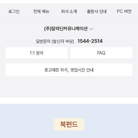
는 큰 아이와​감귤기차를 타고 울릉도 외할머니집까지 가고 싶다는 작
기억이 있다. 귤 알맹이를 타고 내려오는 미나를 보며, 어렸을 적 행복
은 아이.상상력을 무한 자극하는 감귤기차는아이들에게 꿈결처럼 모
로그인
전체 메뉴
회사 소개
출판사 안내
PC 버전
한 추억 하나를 같이 꺼내본다. € 미나가 귤대포에 불을 붙이자동글
험의 시간을 안겨준 것 같아요.​ 책을 읽고 난 후 실제로 감귤기차가
동글한 귤이 하늘을 가로지르더니...펑! 펑! 펑!이라고 쓰여진 책장을
있었으면 좋겠다고 노래를 부르는 아이들.머릿속 가득 상상의 집을
(주)알라딘커뮤니케이션
펼치니, 미나의 얼굴도 할머니의 어렸을 적 모습도 밤하늘을 수놓은
짓고 사는 아이들에겐​​정말 이루고픈 소원일지도 모르겠어요.​기분 좋
귤알맹이들과 함께 한다. 마치 밤하늘을 가득 수놓은 불꽃놀이처럼...
1544-2514
일반문의 (발신자 부담)
아지는 그림책을 찾으신다면상상력 가득한 그림책을 찾으신다면 겨
€ 할머니의 집.쇼파 옆에 있었던 작은 나무는 어느새 커다란 감귤 나
울관련 책 한 권 아이에게 선물하고 싶으시다면​​감귤기차 추천해 드립
1:1 문의
FAQ
무가 되어 있고, 감귤이 많이 달려 있다. 시계 바늘은 밤이 되었음을
니다 !!! ​
알려주고 있다. 잠이 들었던 할머니의 무릎을 베고 잠이 든 미나. 미나
중고매장 위치, 영업시간 안내
의 발밑으로는 감귤이 있다. 그리고, 바닥엔 여러가지 모양의 귤껍질
이 떨어져 있다. 이젠 미나와 할머니가 많이 가까워졌다는 것을 알 수
있는 그림. 글이 없어도 자연스럽게 둘 사이를 짐작해 보게 된다. 앞
면지엔 싱싱한 귤 그림이 그려 있었는데, 뒷 면지는 다양한 모양의 귤
껍질이 그려져 있다. 아이들과 귤을 먹으며 많은 이야기를 나눌 수 있
는 책.