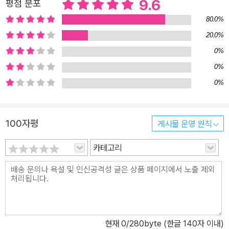
더욱 풍부하게 만듭니다. 책 첫 장에 등장하는 고양이가 감귤 기차의
9.6
평점 분포
기관사가 되어서 나타나고, 미나와 즐겁게 놀던 눈 친구들이 마지막
80.0%
페이지에는 눈사람으로 등장하는 것과 같이 눈을 크게 뜨고 살펴볼
20.0%
요소들이 군데군데 숨어 있습니다. 때문에 한 번, 두 번, 볼 때마다 새
0%
로운 매력에 즐거워지는 그림책입니다.
0%
0%
100자평
게시물 운영 원칙
카테고리
현재
0
/280byte (한글 140자 이내)