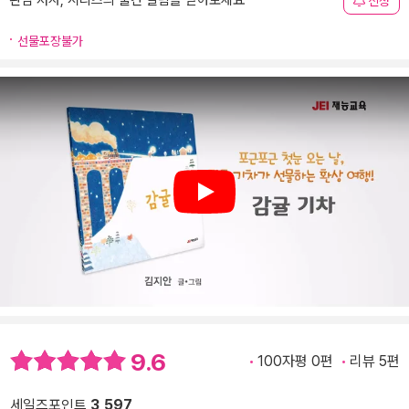
관심 저자, 시리즈의 출간 알림을 받아보세요
신청
선물포장불가
Play
9.6
100자평 0편
리뷰 5편
세일즈포인트
3,597