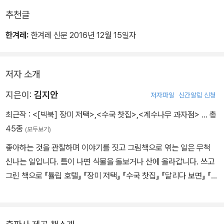
게 수놓기도 하는데….
추천글
한겨레:
한겨레 신문 2016년 12월 15일자
저자 소개
지은이:
김지안
저자파일
신간알림 신청
최근작 :
<[빅북] 장미 저택>
,
<수국 찻집>
,
<계수나무 과자점>
… 총
45종
(모두보기)
좋아하는 것을 관찰하며 이야기를 짓고 그림책으로 엮는 일은 무척
신나는 일입니다. 틈이 나면 식물을 돌보거나 산에 올라갑니다. 쓰고
그린 책으로 『튤립 호텔』 『장미 저택』 『수국 찻집』 『달리다 보면』 『계
수나무 과자점』 『감귤 기차』 『세탁 소동』 『내 멋대로 슈크림빵』 등이
있고 그림을 그린 책으로 『괜찮아, 천천히 도마뱀』 등이 있습니다.