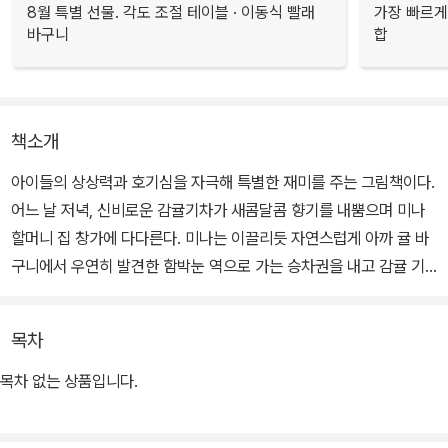
8월 특별 선물. 각도 조절 테이블 · 이동식 빨래
가장 빠르게
바구니
합
책소개
아이들의 상상력과 호기심을 자극해 특별한 재미를 주는 그림책이다.
어느 날 저녁, 신비로운 감귤기차가 새콤달콤 향기를 내뿜으며 미나
할머니 집 창가에 다다른다. 미나는 이끌리듯 자연스럽게 아까 귤 바
구니에서 우연히 발견한 함박눈 역으로 가는 승차권을 내고 감귤 기
차에 오른다. 기차는 하늘로 뻗은 레일 위를 달려 어느새 하얀 눈의 나
라에 다다른다.
목차
그곳은 어린이들이 꿈꾸는 멋지고 신나는 환상의 세계였다. 키를 훌
목차 없는 상품입니다.
쩍 넘는 거대한 감귤이 있는가 하면, 귀여운 눈 친구들과 귤껍질로 신
나게 눈썰매도 타고, 멋진 감귤 축포가 펑펑 터지며 밤하늘을 아름답