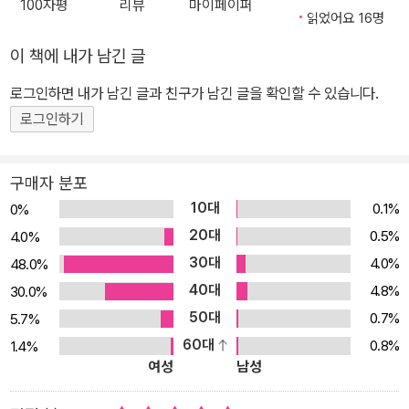
포근한 할머니와 미나의 따뜻한 이야기가 있기 때문입니다. 처음 미
100자평
리뷰
마이페이퍼
읽었어요 16명
나는 할머니 집이 조금 낯설었습니다. 소파 위에서 멀리 떨어져 앉아
있는 모습에서도 둘의 관계를 짐작할 수 있지요. 그러다 감귤 기차를
이 책에 내가 남긴 글
타고 떠난 여행에서 미나는 할머니와 닮은 소녀를 만나게 됩니다. 그
로그인하면 내가 남긴 글과 친구가 남긴 글을 확인할 수 있습니다.
리고 둘은 좋은 친구가 되어 감귤 숲에서 재미있는 모험을 펼치지요.
로그인하기
할머니와 닮은 소녀와 한바탕 재미있는 모험 때문이었을까요? 향긋
한 겨울 여행을 통해 할머니와 미나는 한결 더 가까워지게 됩니다. 그
리고 무엇인가 다 알고 있는 것만 같은 할머니의 표정, 집 안의 사진
구매자 분포
등 소소한 장치도 그러한 따뜻한 감정을 보여줍니다. 할머니와 미나
10대
0.1%
0%
의 세대 공감에 따뜻한 가족의 사랑이 생각나는 그림책입니다. 섬세
20대
0.5%
4.0%
한 색연필로 그려낸 포근한 겨울 풍경 <감귤 기차> 속 겨울 풍경은
30대
4.0%
48.0%
차가운 계절이라는 이미지와는 반대로 유독 따뜻하게 느껴집니다. 그
40대
4.8%
30.0%
이유는 색연필 특유의 감성이 그림 속에 잘 묻어나 있기 때문입니다.
50대
0.7%
5.7%
색연필로 여러 번 칠해 완성한 그림에는 겹겹이 쌓여 입체감이 느껴
60대
0.8%
1.4%
지면서 동시에 포근한 느낌마저 들게 하지요. 또한, 귀여운 등장인물
여성
남성
들의 등장과 작품 중간중간 나타나는 재미있는 요소들은 책 내용을