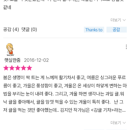
같네
더보기
공감 (
4
)
댓글 (0)
메뉴
햇살한줌
2016-12-02
봄은 생명이 싹 트는 게 느껴져 활기차서 좋고, 여름은 싱그러운 푸르
름이 좋고, 가을은 풍성함이 좋고, 겨울은 온 세상이 하얗게 변하는 마
법을 부리는 눈이 내려 좋다. 그리고, 겨울 하면 생각나는 과일 귤.워
낙 귤을 좋아해서, 귤을 맘껏 먹을 수 있는 겨울이 특히 좋다. 난 그
저 귤을 먹는 것만 좋아했는데.. 김지안 작가님은 <감귤 기차>라는
그림책을 보여주신다. JEL재능교육에서 출간 된 <감귤 기차>는 워
더보기
크북과 함께 할 수 있는 책이다. 올해 처음으로 재능교육에서 출간되