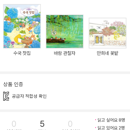
되었나요? "지금 감귤 기차, 감귤 기차가 들어오고 있습니다." 우리
마음을 따뜻하게 감싸주는 새콤달콤 겨울 판타지가 시작됩니다! 새콤
달콤 감귤향 퍼지는 신비로운 여행! 어느 날 저녁, 신비로운 감귤기차
가 새콤달콤 향기를 내뿜으며 미나 할머니 집 창가에 다다릅니다. 미
나는 이끌리듯 자연스럽게 아까 귤 바구니에서 우연히 발견한 함박눈
역으로 가는 승차권을 내고 감귤 기차에 오르지요. 기차는 하늘로 뻗
은 레일 위를 달려 어느새 하얀 눈의 나라에 다다릅니다. 그곳은 어린
수국 찻집
바람 관찰자
만희네 꽃밭
이들이 꿈꾸는 멋지고 신나는 환상의 세계였습니다. 키를 훌쩍 넘는
거대한 감귤이 있는가 하면, 귀여운 눈 친구들과 귤껍질로 신나게 눈
썰매도 타고, 멋진 감귤 축포가 펑펑 터지며 밤하늘을 아름답게 수놓
기도 합니다. 여기서 미나가 만나는 눈 나라, 눈 친구, 불꽃놀이 등은
상품 인증
모두 어린이들이 좋아하는 것이자 상상과 호기심의 대상입니다. 또
공급자 적합성 확인
무엇보다 현실과 상상의 세계를 이어 주는 감귤 기차는 이 그림책의
환상적 재미를 한껏 생생하게 끌어올리기에, 이 책을 보는 사람은 누
구라도 금세 즐거운 상상의 세계로 여행을 떠나게 됩니다. 할머니와
읽고 싶어요 8명
0
5
0
미나의 따뜻한 세대 공감 이 책이 따뜻하게 느껴지는 이유는 눈처럼
읽고 있어요 2명