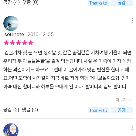
공감 (
4
)
댓글 (0)
는 그림책들을 만나게 된 것 같다. 기존에 나왔던 책들은 번역서였는
데, 이번에 만난 책은 우리나라 작가가 쓰고 그린 책이라 더 매력적이
었다. 앞 뒤 표지는 쭉 연결되어져 있다. 하얀 눈이 쌓인 곳에 감귤 기
메뉴
차가 떠나는 풍경을 담고 있는 그림을 보고 있으니, 기차 여행을 하고
soulnote
2016-12-05
싶어진다. 하얀 눈이 쌓인 풍경을 보며 떠날 수 있는 그런 평온한 여행
길...€ 감귤 기차라는 제목이 쓰여 있는 곳엔감귤 박스를 끌고 가시는
감귤기차 첫 눈 오면 생각날 것 같은 꿈결같은 기차여행 겨울이 되면
할머니와 분홍색 토끼 인형을 손에 들고 걸어가는 여자 아이가 그려
우리집 두 아들들은'귤'을 즐겨 먹는답니다.사실 온 가족이 가장 애정
져 있다. 그리고 그들 뒤로 그 모습을 바라보는 고양이?가 있다. 어느
하는 과일이기도 하구요.그런데 이 귤이아주 멋진 변신을 한다고 해
추운 겨울날이었습니다. 그날은 할머니가 미나를 데리러 왔어요. 로
요.어떤 모험이 시작될지 지금 바로 저와 함께 떠나보실까요?! ​ 엄마
시작되는 <감귤 기차>€ '엄마랑 아빠는 언제 와요?'미나는 할머니
아빠 대신 할머니와 하루를 보내게 된 미나. 할머니의 집도 할머니와
도 할머니의 집도 조금은 낯설었어요. 이 장면을 보다보면 미나를 왜
함께하는 시간도 어색할 따름인데요 ​저녁을 먹고 난 후귤을 먹다가
할머니께서 데리러 왔는지 알 수 있다. 할머니와 둘이 밥을 먹는데, 미
더보기
싱싱감귤 승차권을 발견하게 되면서이야기는 흥미진진하게 흘러간답
나와 할머니만 먹기에는 식탁이 참 크다.미나와 할머니의 거리를 식
공감 (
2
)
댓글 (0)
니다.​ ​​집 - 눈보라터널 - 함박눈역​까지 이어지는싱싱감귤 승차권​첫
탁을 통해서도 알 수 있다. 가깝지 않은 거리. 할머니 머리 위의 선반
눈 오는 날에만 운행된다는싱싱감귤 기차가 대체 뭘까요?​​ 그런
엔 미나의 사진과 미나와 할머니, 그리고 부모님이 함께 찍은 가족 사
데, 할머니가 잠깐 잠드신 사이눈이, 첫 눈이 내리고 있지 뭐예요. ​​​그
메뉴
진이 있고, 미나의 뒤엔 할머니께서 집에 오는 길에 사셨던 '싱싱 감