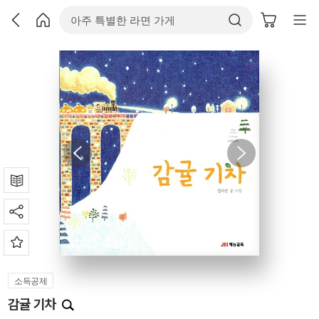
소득공제
감귤 기차