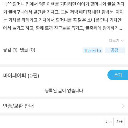
안겨 주기에 충분하지요. 미나와소녀였던 할머니의 잊지 못할감귤
~!^^ 할머니 집에서 엄마아빠를 기다리던 아이가 할머니와 귤을 먹다
눈이 내리는 하늘에 나타난 감귤 기차. 그리고, 감귤 기차를 보고 있는
척 걸으면서 마실을 다닙니다. 나무 곁에 서서 나뭇가지 춤사위를 느
기차 여행 어떻게 이런 상상이 가능한지감탄을 하며 보고 또 보게 되
가 귤바구니에서 발견한 기차표. 그날 저녁 때마침 내린 함박눈. 아이
미나 손에는 승차권이 들려 있다. 그리고 그 옆엔 토끼 인형이 함께 있
낍니다. 꽃가루를 먹는 나비를 지켜보면서 무짓갯빛을 새삼스레 떠올
는 유아그림책이랍니다. ​ 여행은 끝이나고미나를 태운 감귤기차가다
는 기차를 타러가고 기차에서 할머니를 꼭 닮은 소녀를 만나 기차안
다. 미나의 주머니에 귤이 하나 들어 있고, 토끼도 귤 하나를 들고 있
립니다. 그리고 감귤 한 알을 척척 까서 서로 입에 넣어 주면서 까르르
시 집으로 돌아옵니다. 어느 새 미나도 할머니 옆에서 잠이 들었어요.​
에서 놀기도 하고, 함께 토끼 친구들을 돕기도, 귤축제에 참가하기도
다. 감귤 기차는 환상의 세계로 데려다 줄 것 같은 기분이 들게 한다.
웃습니다. ㅅㄴㄹ
어쩌면 할머니도 미나의 꿈을 따라 감귤기차 여행을 함께 다녀왔을지
한다. 그림책 전체에 흐르는 따뜻한 귤빛이 밝으면서도 아스라이 느
€ 할머니 집 앞에 멈춰 선 감귤 기차에 탑승한 미나는 객실에 이미 탑
더보기
도 모르겠네요^^;; 다음 날, 미나는 할머니집을 나서는데요왠지 할
껴진다.. 귤기차를 타고 돌아온 아이의 마음이 처음 할머니 집에 왔을
승해 있던 한 소녀를 만난다. 그런데 소녀의 모습이 낯설지가 않다. 안
머니가 어색하지 않은 거 있죠. 그 이유는 책을 읽은 독자라면 쉽게 짐
공감 (
1
)
댓글 (0)
때의 마음과는 달라져 있겠지...할머니도 어린 시절이 있었지.. 지금의
경을 쓴 모습이라든지, 곱슬 머리가 할머니의 소녀 시절을 떠오르게
작할 수 있을 거예요. 미나의 꿈에 나타난 감귤기차!그리고 감귤기차
나처럼. 귤대포를 쏘고 난 후 하늘 위에서 쏟아지듯 보이던 불꽃놀이
하는 것 같다. 할머니와 귤을 먹을 때, 할머니께서 어렸을 적엔 기차에
속 소녀(할머니)와 함께 떠난 여행을 통해할머니와 소녀 사이는 더 돈
가 환상적이다.
서 먹었던 귤이 참 맛있다고 했었기에, 더욱 미나가 만난 소녀는 할머
독해질 수 있었어요. 특별한 상상력으로행복한 마음을 안겨주는 유아
쓰기
마이페이퍼 (0편)
니의 어릴적 모습이 아닐까 싶은 생각을 하게 된다. 소녀는 귤껍질로
그림책 감귤 기차 인성동화로도 추천할 만 해요 :) 쟁반가득 귤을 담
무려 열두 가지 모양을 만들 수 있다고 했어요. 미나도 지지않고 귤을
아 하나씩 까먹으면서아이들에게 읽어주기 좋은 참 예쁜 그림책이랍
등록된 글이 없습니다
한입에 먹는 것을 보여 주었지요.그러자 소녀는 콧등을 살짝 긁더니
니다!​ 감귤기차에는 깜짝 선물같은 독후활동지가 포함되어 있어
활짝 웃었어요. 객실 바닥엔 여러 가지 모양의 귤껍질이 있다. 여전히
요. 재능교육이 제공하는 유익한 책놀이! ​다른 그림 찾기와아이들이
반품/교환 안내
미나와 함께 하는 분홍 토끼. 마지막 역인 함박눈 역에 도착한 미나.
마음대로 써 넣을 수 있는싱싱 감귤 승차권이 바로 그 주인공이지요.​
어렸을 적 우리집 옆으로 가파른 언덕이 있었다. 눈이 소복히 쌓이면
+​우리집에서 출발해 눈보라터널을 지나도라에몽집까지 가보고 싶다
그 곳에서 비닐포대에 짚을 넣어 그걸 타고 미끄럼 타듯이 내려왔던