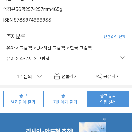
양장본
56쪽
257*257mm
485g
ISBN 9788974999988
주제분류
신간알림 신청
유아
>
그림책
>
_나라별 그림책
>
한국 그림책
유아
>
4~7세
>
그림책
선물하기
공유하기
중고
중고
중고 등록
알라딘에 팔기
회원에게 팔기
알림 신청