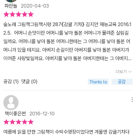
리고 얼마지나지 않아저 멀리서 감귤기차의 모습이 보이는 게 아니겠
귤' 상자가 있다. 그리고 미나의 손엔 여전히 분홍 토끼가 들려 있다.
파란놀
2020-04-03
어요!​첫 눈 오는 날만 운행한다는바로 그 감귤기차 말이지요 :)​​와우~
€ 쇼파에 앉아 있는 미나와 할머니. 이 그림에서도 할머니와 미나 사
이렇게 멋진 일이 펼쳐지다니요 !!!​​ ​​기차 안에는이미 한 소녀가 타고
이의 거리를 볼 수 있다.. 쇼파의 끝과 끝에 앉아 있는...여전히 미나
숲노래 그림책그림책시렁 287《감귤 기차》 김지안 재능교육 2016.1
있었어요. 그런데 낯설지 않은 이 느낌은 뭘까요 :) 그림을 잘 보셨다
옆엔 분홍 토끼가 함께 한다. '벌난 일이구나. 기차표라니...난 어릴 때
2.5. 어머니 손맛이란 어머니를 낳아 돌본 어머니가 물려준 살림길
면 이미 눈치채셨겠지요?​ ​다섯 살 일곱 살두 아들을 앉혀놓고이 책
기차에서 귤 먹는 걸 참 좋아했단다.그때 먹던 귤은 참 달았지. 지금처
일까요. 어머니를 낳아 돌본 어머니한테는 그 어머니를 낳아 돌본 어
을 처음 읽어주던 날 큰 아이가 단 번에 알아 맞췄던 이 소녀의 정체는
럼 말이야.'할머니는 콧등을 살짝 긁으며 웃었어요. 귤 상자에서 나온
머니가 있을 테지요. 아버지 손길이란 아버지를 낳아 돌본 아버지가
바로바로 미나의 할머니랍니다.​​ ​싱싱 감귤 기차를 타고소녀였던 할
기차표.. 할머니 말씀대로 정말 별난 일이다. 기차표에는 역도 표시되
이어준 사랑빛일까요. 아버지를 낳아 돌본 아버지한테는 그 아버지를
머니와 함께꿈결같은 신나는 여행을 떠나게 된 셈이지요. 엄마아빠
어 있고, 좌석도 표시되어 있어요. 그리고, 이 기차는 첫눈 오는 날에
낳아 사랑한 아버지가 있을 테지요. 오늘을 살아가는 어버이는 먼먼
없는 동안 할머니와 어색한 하루를 보내야했던 미나를 위해선물처럼
더보기
만 운행합니다.어린이 운행 요금은 귤 한 개 입니다.라고 적혀 있다.
옛날부터 흐르는 어버이 숨결을 품습니다. 오늘을 사랑하는 아이는
나타나 준 감귤기차 미나는 소녀(할머니)와 함께잊지 못할 겨울 날의
이런 기차표를 만나게 된다면 어떨까?그냥 웃으며 버릴까?아님 감귤
공감 (
1
)
댓글 (0)
아스라한 옛적부터 피어난 아이다운 노래를 누립니다. 《감귤 기차》란
추억을 만들어 가게 된답니다.​ ​​​감귤 기차는 ​우리집 두 아들들이 특히
기차를 타는 상상을 하게 될까?€ 귤을 먹다 할머니께서는 잠이 들고,
그림책을 빚은 손은 그동안 어떤 사랑을 얼마나 받아 왔을까 하고 헤
좋아하는 과일인'귤'을 소재로 한 이야기여서아이들도 저도 한껏 들떠
창 밖을 보던 미나는 첫눈을 만났다. 푸우 푸우'지금 감귤 기차, 감귤
아려 봅니다. 모든 그림책·글책·사진책·만화책에는 저마다 다르지만
메뉴
서 읽었던 것 같아요.​ ​책을 펼치면온통 감귤 천지예요.​​감귤의 다채로
기차가 들어오고 있습니다. 승객 여러분께서는 기차가 완전히 멈춘
저마다 같은 사랑을 다 다르게 일구는 이야기가 흐르지 싶습니다. 감
운 변신은보기만 해도 설레고 행복해진답니다.무한한 상상력을 자극
책이좋은썬
2016-12-10
후 탑승해 주시기 바랍니다.'기차를 기다리면 나오는 안내 방송이 음
귤 하나로도 사랑을 물려줘요. 라면 한 그릇으로도 사랑을 나눠요. 구
하는 건 두 말 하면 잔소리구요. ​​ 특히 감귤대포에서감귤들이 하나
성 지원 되는 거 같다. 멋진 감귤기차를 운전하는 것은 미나와 할머니
멍난 옷을 기우는 바늘땀 하나로도 사랑을 지펴요. 복복 비벼 빠는 빨
씩 겨울하늘을 수놓는 장면은축복 환희 설렘과 같은 행복한 감정들을
여름에 읽을 만한 그림책이 수박수영장이었다면 겨울엔 감귤기차다
를 지켜보고 있었던 고양이다. 감귤 기차에는 숫자도 씌여 있다. 하얀
래 한 자락에도 사랑을 심어요. 해바라기를 합니다. 바람을 쐽니다. 척