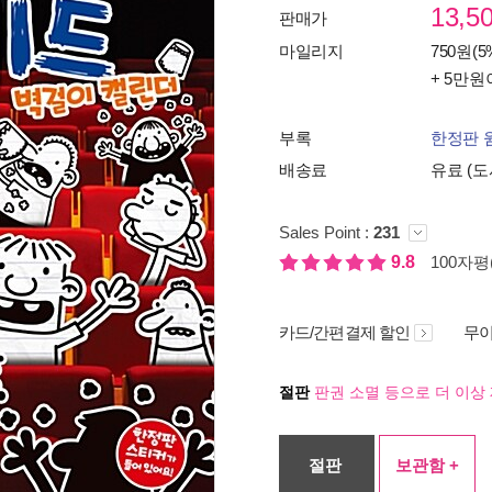
13,5
판매가
마일리지
750원(5
+ 5만원
부록
한정판 
배송료
유료 (도
Sales Point :
231
9.8
100자평(
카드/간편결제 할인
무이
절판
판권 소멸 등으로 더 이상 
절판
보관함 +