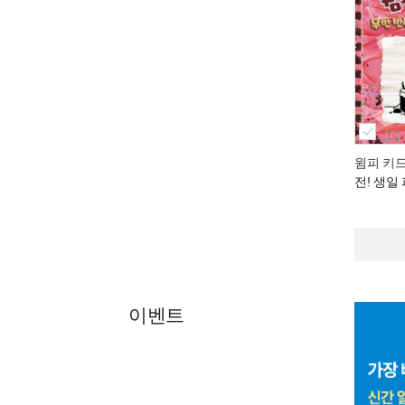
윔피 키드
전! 생일
이벤트