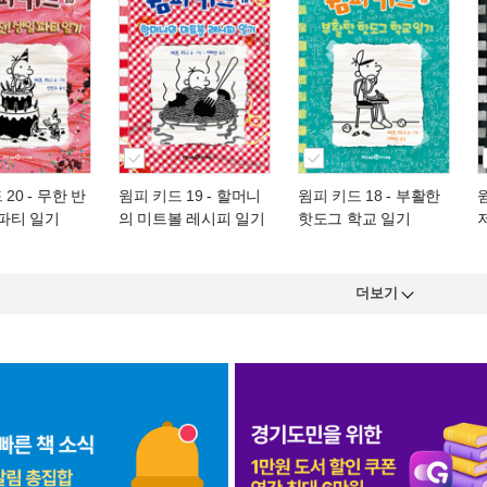
 20
- 무한 반
윔피 키드 19
- 할머니
윔피 키드 18
- 부활한
 파티 일기
의 미트볼 레시피 일기
핫도그 학교 일기
더보기