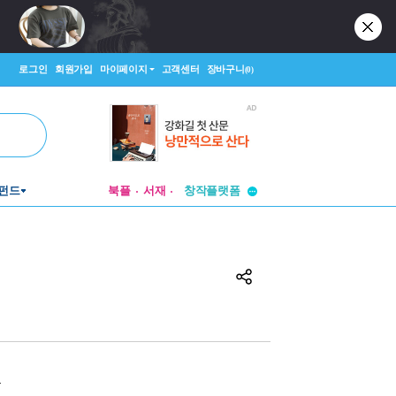
로그인
회원가입
마이페이지
고객센터
장바구니
(0)
투비컨티뉴드
펀드
북플
서재
창작플랫폼
투비컨티뉴드
원