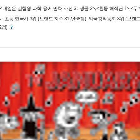
<내일은 실험왕 과학 용어 만화 사전 3 : 생물 2>
,
<천둥 해적단 1>
,
<두
: 초등 한국사 3위 (브랜드 지수 312,468점), 외국창작동화 3위 (브랜드 
52점)