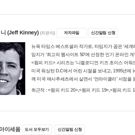
키니
(Jeff Kinney)
(지은이)
저자파일
신간알림 신청
뉴욕 타임스 베스트셀러 작가로, 타임지가 꼽은 ‘세계에서
임지가 ‘최고의 웹사이트 50’에 선정한 인기 온라인 
<윔피 키드> 시리즈는 ‘니켈로디언 키즈 초이스 어워
미국 워싱턴 D.C에서 어린 시절을 보내고, 1995년에
께 미국 매사추세츠에서 살면서 ‘언라이클리’ 서점을 
최근작 :
<윔피 키드 20>
,
<윔피 키드 19>
,
<윔피 키드 1
아이세움
도서 모두보기
신간알림 신청