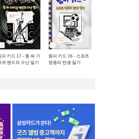
윔피 키드 17
- 똥 싸 기
윔피 키드 16
- 스포츠
저귀 밴드의 수난 일기
영웅의 탄생 일기