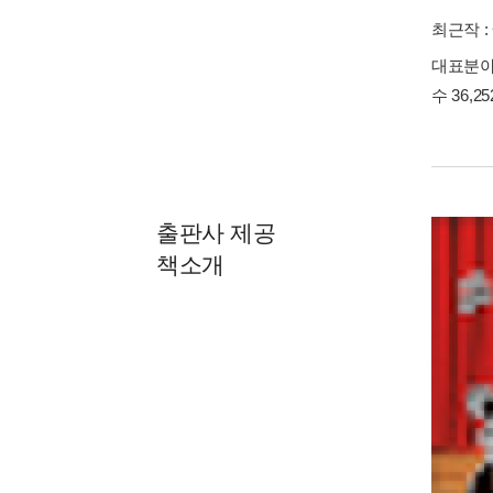
최근작 :
대표분야 
수 36,2
출판사 제공
책소개