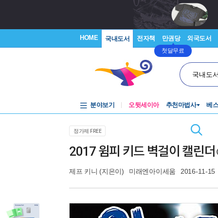
HOME
전자책
만권당
외국도서
국내도서
첫달무료
국내도
분야보기
오뒷세이아
추천마법사
베
정가제 FREE
2017 윔피 키드 벽걸이 캘린더
제프 키니
(지은이)
미래엔아이세움
2016-11-15