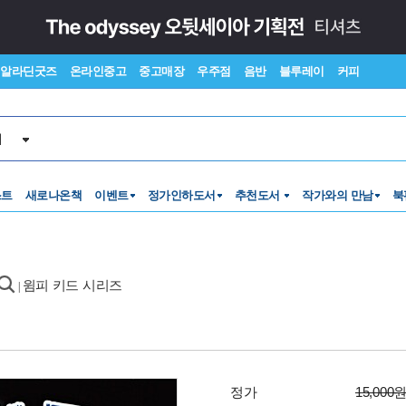
알라딘굿즈
온라인중고
중고매장
우주점
음반
블루레이
커피
서
스트
새로나온책
이벤트
정가인하도서
추천도서
작가와의 만남
북
윔피 키드 시리즈
|
정가
15,000