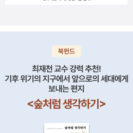
재현하기보다 그림 위에 그려놓는 만화나 움직임을 만들어내는 애니
야생으로부터 안전을 지킬 수 있으며, 인간들 무리 속에서 안정을 찾
맹세하노니잘 받아 빛내오리다 맹세하노리개천절을 맞아 읽으면 좋
단군신화에서 시작해 해모수 신화, 가야국가, 신라왕조, 고구려에 이
일어나면 어떻게 될 것인가? 중국 입장에서 보자면 괜히 피해본다고
메이션이 더 재현성이 좋다. 게다가 애니메이션(Animation)은 생명
을 수 있다는 점이다. 그런 장소에 살지 못하거나 혹은 살 수 없도록
을 책도 살펴보자.우리나라 건국신화를 다룬 초등 저학년들이 읽기
르기까지 대부분 천신의 자손이 내려오거나 혹은 알에서 깨어 나온
여길 것이고, 미국 입장에서도 굳이 할 이유가 있을까 라고 여길 것이
이 없는 존재에 대해 혼을 불어넣어 생명이 존재하는 것처럼 만드는
내친 종족들은 유목지를 이동하면 살 수밖에 없다. 계속 한 곳에 정착
좋은 책이다.배달 임금 단군, 천랑 해모수, 고구려를 세운 동명왕 세
영웅이 등장한다. 신화(神話)는 신의 이야기이기도 하나, 인간들의
다. 그런 개연적 상황을 따지자면 한국군의 독자적 작전은 이해는 가
Animate란 단어에서 나온 말이다. 이런 애니메이션의 특성에 따라
할 경우 동물들은 모두 잡혀 먹히게 되고, 그 동물들을 키우기 위해 식
편이 실렸는데, 이억배 선생님의 화려한 삽화가 들어 있어, 그림 감상
이야기고, 한편으로 역사이기도 하다. 역사가 신화로 되고, 신화가 역
지만, 그 과정과 전개과정이 매우 아쉬울 뿐이다.
신화를 모티브로 삼아 만든 것으로 미야자키 하야오의 작품을 예를
생들이 사라질 수 있다. 그런 환경적인 조건에 의해 유목은 비과학적
도 한 몫 한다. ^^이 세상 첫 이야기 시리즈로 모두 여섯 권인데 나는
사로도 된다. 안시성 전투는 역사적 사건이고, 영화 <안시성>은 역사
들 수 있다. 대표적인 작품으로 <이웃집 토토로>(となりのトトロ, 1
인 생활이 아니라 오히려 더 경제적인 조건과 환경적인 조건을 생각
1,2,3편만 읽었지만 저학년들은 모두 읽어봐도 좋을 듯...역사소설을
적 전투를 신화적으로 풀어낸 작품이다. 신녀가 말한 것처럼 고구려
988, 스튜디오 지브리), <모노노케 히메>(もののけ姬, 1997, 스튜
한 과학적인 생활양식이 된 것이다. 신화라는 것은 신의 이야기라고
주로 쓴 강숙인 작가의 고학년에 좋을 장편동화다. 고조선의 역사를
의 신은 없고, 주몽의 활은 당대의 영웅 당태종 이세민조차 움직일 수
디오 지브리), <센과 치히로의 행방불명>(千と千尋の神隠し, 20
하나, 사실은 인간의 이야기다. 인간이란 본래 자신의 이야기를 하고
잘라버린 일제의 만행에 치를 떨면서도 제대로 가르치지않는 우리 역
없었다. 그러나 처음에서 제시한 것처럼 양만춘은 그 활을 날릴 것이
01, 스튜디오 지브리) 등이 있다. <이웃집 토토로>는 나무에 사는 정
싶어도 할 수 없는 것이나, 혹은 누군가의 이야기를 보고 그것에 대한
사 교육,동화로나마 아이들이 접할 수 있으니 다행이다. 단군에 이어
란 점을 충분히 알 수 있다. 영화는 전쟁의 끝과 시작이 문제가 아니
령을 소재로 한 작품이고, <모노노케 히메>는 재앙의 신과 신의 숲이
욕망으로 통해 나올 수 있다. 때에 따라서는 억압과 통제, 왜곡에 의해
져 온 배달민족의 역사를 언제나 다 되살려낼꼬?6학년은 사회과 탐
라, 왜 양만춘이 그 활을 날릴 수 있었는지를 생각해야 한다. 태학도
등장하는 점, <센과 치히로의 행방불명>에서 일본의 다양한 신과 요
서도 신화라는 이야기는 진행되는 것이다. 하지만 신화는 하나의 과
구에 다루고 있으니 이 책을 필독도서로 삼아도 좋겠다.그림책이지만
수장 사물은 당나라와 전투과정에서 많은 고구려 용사들이 적의 칼에
괴들이 등장한다. 생명이 없는 존재에 대해 영적인 존재를 불어넣는
학성보단 공시적으로 비과학적인 요소가 숨어 있다. 단군신화가 한국
아이들보다는 어른들의 가슴에 더 묵직한 울림을 줄거라 생각되어 어
쓰려가는 것을 봤다. 게다가 비참하게 퇴각하면서 전투에 참여하지
애니미즘(Animism)적 요소에 일본의 전통문화를 반영한 것이다. 일
의 건국신화라고 하나, 그 이면에는 역사적 과학적 증거가 있을 터이
른들을 위한 책으로 추천한다. 부모가 먼저 감동 받고 아이들에게 보
않은 양만춘을 암살하라는 명을 받는다. 영화에서 그는 주체적인 존
본 신화와 전설 등에서 찾아볼 수 있는 존재를 작품 내 등장인물로 내
다. 이번에 내가 적은 글에 대해 이미 누군가 연구했거나 학설로 인정
여주면 좋을 책이다. 두껍고 무거워 조심조심 봐야 한다. 백두산이 생
재보단 그저 수동적 존재로 나오나, 양만춘을 만나면서 능동적인 인
세운 것이다. 미야자키 하야오의 작품은 일본 내에서만 아니라 한국
받거나 또는 어느 서적에 실려있을지도 모른다. 그래도 그런 것을 누
겨난 이야기, 백두산이 우리 민족에게 어떤 의미인지도 헤아려 볼 수
물로 변해간다. 처음에 태학도의 엘리트에서 점차 안시성의 성민으
과 전 세계의 나라에서 흥행하여 작품성과 재미를 인정받았다. 신화
가 제시하기보단 스스로 사고하여 적는 것도 역시 좋은 학문적 업적
있다. 류재수의 그림이 압도하는 카리스마도 느껴보시길... 이런 책 하
로 변한 것이다. 그를 그렇게 변하게 만든 것은 무엇인가? 양만춘은