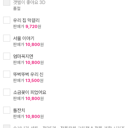
갯벌이 좋아요 3D
품절
우리 집 막걸리
판매가
9,720
원
서울 이야기
판매가
10,800
원
엄마꼭지연
판매가
10,800
원
뚜벅뚜벅 우리 신
판매가
13,500
원
소금꽃이 피었어요
판매가
10,800
원
돌잔치
판매가
10,800
원