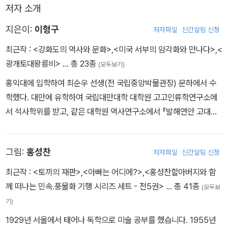
저자 소개
지은이:
이형구
저자파일
신간알림 신청
최근작 :
<강화도의 역사와 문화>
,
<미국 서부의 암각화와 만나다>
,
<
광개토대왕릉비>
… 총 23종
(모두보기)
홍익대에 입학하여 최순우 선생(전 국립중앙박물관장) 문하에서 수
학했다. 대만에 유학하여 국립대만대학 대학원 고고인류학연구소에
서 석사학위를 받고, 같은 대학원 역사연구소에서 『발해연안 고대문
화의 연구』로 박사학위를 취득한 후, 대만 국립고궁박물원과 중앙연
구원에서 객원연구원으로 연구활동하였다. 1981년 귀국 후 한국정신
그림:
홍성찬
저자파일
신간알림 신청
문화연구원 역사연구소 교수와 자료조사실장를 지냈다. 1996년 선
문대학교 역사학과 개설과 함께 교수로 옮긴 후 학과장, 고고연구소
최근작 :
<토끼의 재판>
,
<아빠는 어디에?>
,
<홍성찬할아버지와 함
장, 도서관장, 대학원장을 맡았다. 현재는 선문대학교 석좌교수로 있
께 떠나는 민속.풍물화 기행 시리즈 세트 - 전5권>
… 총 41종
(모두보
으면서 동양고고학연구소 대표로 활동하고 있다. 주요활동으로는 ‘발
기)
해연안문명론’을 주창, 답사와 연구를 계속하는 한편, 1997년 풍납
1929년 서울에서 태어나 독학으로 미술 공부를 했습니다. 1955년
토성에서 하남위례성 왕궁유적을 발견하였고, 2002년에는 ‘아! 고구