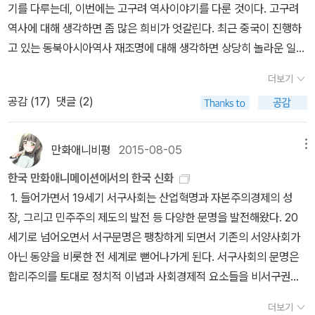
기를 다루는데, 이번에는 고구려 역사이야기를 다룬 것이다. 고구려
백두산의 존재란 우리에게 무엇일까? 영화에서 백두산은 단순히 화
역사에 대해 생각하면 좀 많은 희비가 엇갈린다. 최근 중국이 진행하
산활동을 그동안 하지 않던 휴화산이 다시 활화산으로 변동하면서 일
고 있는 동북아시아역사 재조명에 대해 생각하면 상당히 놀라운 일이
어나는 사건들을 다룬다. 지금도 백두산 지하부에 마그마가 존재하
기도 하다. 왜냐하면 보통 과거 조선이나 그 이전의 전쟁을 다룬 영화
고, 과거 기록을 봐도 화산활동이 일어난 것으로 나온다. 제주도나 울
더보기
들은 개국과정, 임진왜란, 병자호란 또는 의병들 이야기가 나온다. 전
릉도 역시 화산에 의해 만들어진 섬이다. 생각해보면 우리나라가 해
공감 (
17
)
댓글 (2)
쟁을 넘어 전투나 혹은 격전 등을 일제강점기시대 항일투쟁 열사들의
양 대륙 지각부에서 충돌하는 부위에 다소 떨어진 점이 참으로 다행
이야기가 많다. 그런데 이번 추석에 개봉한 <안시성>을 조금 다른 성
으로 여긴다. 해양 대륙 지각부에서 환태평양 지진대 쪽이 심상치 않
격이다. 시나리오가 나오기 전에 나는 이미 안시성 전투를 알고 있
만화애니비평
2015-08-05
메뉴
은 현상이 발견된다. 지진현상은 지각의 변동에 의해 지각끼리 충돌
고, 양만춘이란 인물을 알고 있었다. 대부분 사람들은 그가 낯선 인물
하거나 또는 지각이 단절되면서 일어난다. 또한 지하 마그마의 움직
한국 만화애니메이션에서의 한국 신화
일 것이다. 안시성 전투는 불가능한 일을 가능한 일로 바꾼 일이다. 하
임에 따른 화산활동에 따라 발생된다. 백두산 천지호의 칼데라를 본
1. 들어가면서 19세기 서구사회는 산업혁명과 자본주의경제의 성
지만 그것만이 끝이 아니다. 역대 한국 역사영화에서 자국 내 개국, 내
다면 엄청난 규모의 화산이 있었다는 것을 알 수 있다. 화산활동이 일
장, 그리고 민주주의 제도의 발전 등 다양한 문명을 발전해왔다. 20
전, 쿠데타, 반정, 암살 등이 등장하는 내분을 제외하여 타 국가와 적
어나면 지진이 일어나고, 지진에 따라 구조물이 붕괴되면 댐이나 제
세기로 넘어오면서 서구문명은 팽창하게 되면서 기존의 서양사회가
대관계가 놓인 정도는 역시 중국과 일본이다. 특히나 일본은 임진왜
방이 붕괴되어 홍수까지 일어난다. 또한 지진이 해상부와 연접하면
아닌 동양을 비롯한 전 세계로 뻗어나가게 된다. 서구사회의 문명은
란을 시작하여 항일운동을 생각하면 상당히 많다. 중국과 전쟁하는
해일도 일어난다. 백두산은 화산활동이 완전히 멈추지 않은 위험한
합리주의를 토대로 정치적 이념과 사회경제적 요소들을 비서구권에
영화는 그렇게 많지 않다. 고대 중국과 전쟁하면서 우리가 제대로 이
곳을 의미한다. 다른 의미로는 백두산은 중국과 북한 경계부에 있다.
적용시키려 했다. 그 과정에서 서구는 기존 동양문화가 서구문명보다
긴 전쟁은 고려시대부터 없었기 때문이다. 원나라 몽골족의 지배에서
더보기
백두산은 중국으로 경유하여 관광지로 갈 수 있다. 북한과 중국의 경