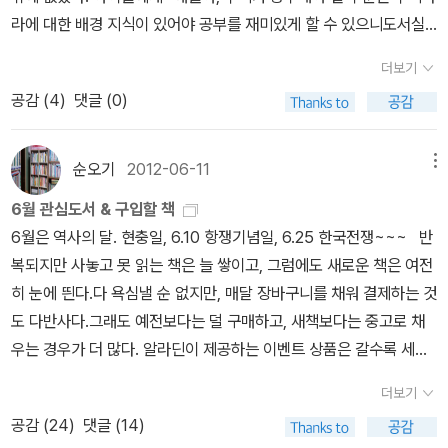
꼭대기 신단수(神壇樹) 아래로 내려와 이곳을 신시(神市)라는 정
사) 무리 3000이라고 한다. 한마디로 환웅이라는 군주는(배달국을
조선 민중의 고통이 있었기 때문이다. 하지만 청나라가 조선에 대한
래 살아남은 스토리의 힘!! 10월 2일 처음엔 그냥 무슨 책인가 궁
부터 이어져온 한국인, 더 나아가 북한만 아니라 전 세계 교포와 이민
라에 대한 배경 지식이 있어야 공부를 재미있게 할 수 있으니도서실
하고, 홍익인간(弘益人間) 정신으로 다스리기 시작한다. 풍백(風
세운 것이 한국의 최초의 국가이지 단군이 세운 것이 최초의 왕국이
통치는 300년이 넘었다. 청나라에 대한 미묘한 부분은 청나라에 패
금해서 꺼낸 모양이다. 읽다보니 궁금한게 많은지 이것저것 묻는다.
자까지 포함시킬 수 있는 민족의 상징이다. 단군신화에서 환웅이 내
가서 우리 전통 문화에 대해 알려주는 <솔거 나라> 시리즈를 찾아 오
伯), 우사(雨師), 운사(雲師)에게 곡식, 수명, 질병, 형벌, 선악 등을
라 하는 것은 모순이라고 하는 것은 나 역시 그래 여긴다.) 토템이즘
배한 점을 인정하지 않으려 하나, 청나라 세력에는 고개를 숙인다. 이
더보기
실천해보자고 내가 말했는데 이건 어른인 내가 실천하지 못하니....부
려온 곳은 태백산(太白山)이라고 하는데, 그 산이 백두산으로 우리
너라'는 미션을 주었다.이럴 줄 알았으면지난 번 파주 책 잔치 갔을 때
맡기고, 인간 세상에 삼백 예순 가지 일을 주관하였다. 이때 곰과 호랑
이란 종교적인 사회구조가 아니라 샤머니즘이라고 하는 정령적인 존
중적 심리는 전쟁 패배에 대한 책임을 지도부가 지려는 것을 회피하
공감 (
4
)
댓글 (0)
끄러워진다.
는 인식하고 있다. 영화는 자연재해로 인한 문제는 군사적 외교적 갈
시리즈를 전부 구입하는 건데....그 때는 2학기 교과서가 나오지 않았
이가 환웅에게 다가와 자신을 인간이 되길 바라자, 환웅은 쑥과 마늘
재를 신으로 받드는 부족의 수장이다. 그가 배달국을 만들 시기에 문
려고 한 점이다. 조선이 설립하여 중국 명나라에 대한 외교 이후 청
등이 있는데, 이것이 결국 민족적 감수성이란 이름 아래 마무리는 되
으니 그 책이 이렇게 필요할 줄 몰랐더랬지. 혹시 내년에 1학년 신입
을 주며 이것을 양식 삼아 동굴에서 100일 동안 견디라고 한다. 호랑
화인류학적 관점 또는 마빈 해리스의 <문화유물론>적인 요소로 본다
나라까지 이어졌을 때 북방진출에 대한 꿈은 없었다. 단지 효종에 이
는 서사이다. 영화 초반에서 백두산 폭발로 인한 홍수와 지진이란 자
생 자녀를 두거나 담임을 맡게 되는 분들은 꼭 참고하시길 바란다.이
이는 인내력이 부족하여 굴에서 뛰쳐나온다. 곰은 환웅과 약속을 지
순오기
2012-06-11
메뉴
면 결국 지리적, 기상학적, 환경학적, 경제학적인 관점이 필요하다. 우
르러 북벌론을 거론했지만, 이 역시 허무하다. 청나라를 치고 이후 다
연재해, 여기에 싱크 홀, 지반침하, 빌딩 및 구조물의 붕괴라는 재난상
런저런 이유들로 도서실에 가서 대출을 하지 못한 아이들이 절반 정
켜 인간의 여성이 되었으며, 그녀의 이름은 웅녀였고, 웅녀는 환웅과
선 우사와 운사, 풍백은 기상조건을 말한다. 그것은 기상학을 알던 지
시 명나라 왕조를 복귀한다는 생각이다. 자주적 조선은 없었다. 청나
6월 관심도서 & 구입할 책
황으로 통제 불능의 한국을 보여준다. 국내 상황이 이 정도로 심각하
도 있어서하교 후에 내가 도서실 가서 쓸만한 책들을 단체 대출해서
혼인을 맺은 후 단군왕검을 출산한다. 단군왕검은 고조선(古朝鮮)
식인들이 환웅일족은 보유하고 있고, 그들은 농경사회의 기술을 가진
라가 계속 동북아시아 패권자로 군림하면서 점차 사대부들의 의식도
6월은 역사의 달. 현충일, 6.10 항쟁기념일, 6.25 한국전쟁~~~ 반
면 북한은 훨씬 심각한 것을 알 수 있다. 위치적으로 백두산은 한국 수
가져왔다. 내일부터는 아침독서시간에 당분간 이 그림책들을 읽도록
을 설립하고 한국인의 국가 시조가 된다. 단군은 고조선을 1,500년
셈이다. 농경사회에서 가장 중요한 것은 벼농사로 통해 얻을 수 있는
바뀌었다. 단군조선과 기자조선에 대한 연구가 시작되고, 고대사에
복되지만 사놓고 못 읽는 책은 늘 쌓이고, 그럼에도 새로운 책은 여전
도 서울보다 북한 수도 평양이 더 가깝기 때문이다. 재난 통제가 어려
해야겠다.우리 전통 문화에 대해서 공부해야 하는데배경 지식이 전무
정도 다스린 후 1,908년 아사달에 숨어 산신(山神)이 되었다. 단군
쌀이란 식량이다. 벼농사 경작에서 가장 중요한 요소는 바로 강우량
대한 연구도 조금씩 개선되었다. 고대사와 단군에 대한 정신은 조선
히 눈에 띈다.다 욕심낼 순 없지만, 매달 장바구니를 채워 결제하는 것
운 부분에서 C-130H 2대가 야간비행을 하는데, 1대가 갑자기 추락
한 상태에서는 공부가 재밌을 리 없다.솔거 나라 시리즈는 그림책이
신화는 한국인의 국가 시조인 단군왕검이 홍익인간 정신으로 만든 고
이다. 비나 바람은 농경사회에서 벼를 가꾸는데 있어서 가장 중요한
이 몰락하면서 더욱 빛이 났다. 단재 신채호를 비롯한 독립운동가 내
도 다반사다.그래도 예전보다는 덜 구매하고, 새책보다는 중고로 채
하는 장면이 나온다. C-130H는 제트항공엔진이 아닌 프로펠러 엔진
니까 그 책들이라도 읽으면많은 도움이 될 거라고 믿는다.내가 줄줄
조선이란 국가를 설립했다는 점이 중요하다. 단군신화의 특징은 신이
인자다. 한국의 기후가 몬순기후로 여름에 많은 호우와 가을에 건조
지 대종교 신자들이 고대의 조선을 역사속으로 다시 불러내었다. 김
우는 경우가 더 많다. 알라딘이 제공하는 이벤트 상품은 갈수록 세련
이다. 제트항공엔진보다 덜 민감한 엔진임에도 불구하고 화산재가 엔
줄 설명해 봤자 며칠 지나면 까먹겠지만자신들이 직접 한 장 한 장 넘
하늘에서 내려오는 점이고, 신이 인간으로 변신(출산)하여 지상에 살
해지는 점에서 특히 한가위라는 추석문화는 벼농사의 전형적인 축제
부식의 <삼국사기>는 고구려와 발해가 멸망한 이후 고려시대에 저술
되고 멋지다.덕분에 지름신 강림을 막지 못하고 달콤한 유혹에 굴복
진으로 유입되어 군용 수송기가 추락하는 장면이 나온다. 육상은 지
겨가며 읽은 내용은 머리에 저장될 거라고 생각한다. 통합 교과서는
다가 다시 신으로 돌아가는 점이다. 단군신화 이후 한국의 고대국가
더보기
문화로 볼 수 있다. 벼는 여름에 많은 물이 필요하고, 가을에 건조해야
된 서적이다. 고려는 아시아에서 강대국이 아니다. 고구려를 이어받
하지만.ㅠ투명 텀블러는 정말 예뻤지만, 파란색 하나로 족하다 최면
진으로 통제가 어렵다면 항공은 화산재로 통제가 어려운 상황이다.
프로젝트 학습으로 기획해서장기간 관련 있는 여러 가지 책들을 스스
건국신화를 보면 신적인 존재가 하늘에서 강림하거나 또는 알에서 나
공감 (
24
)
댓글 (14)
지 수확을 제대로 얻을 수 있다. 벼가 여물기 시작하여 어느 정도 크기
아 고려라고 명칭하나, 그들의 모습에 고구려는 없었다. 고구려는 요
걸며 꿋꿋이 버텼다.^^그 하나도 막내가 와서 보곤 홀딱 반해 기숙사
개인적으로 미군 병력과 장비들이 한국 E.O.D 처리반을 습격할 때
로 읽어 보고학습하면 정말 재밌는 공부가 될 수 있을 법하다.그런 취