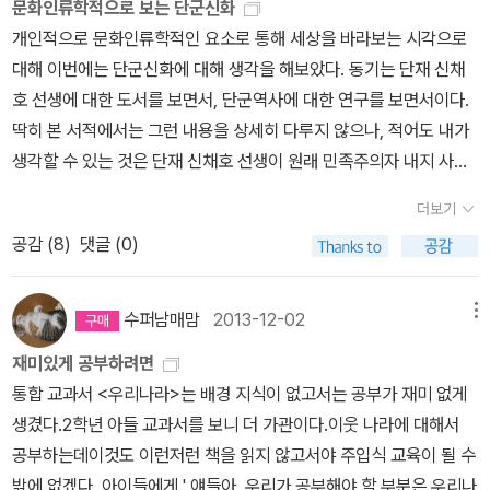
는 슬로건은 획일화된 국가의 문화가 아니라 다양한 문화가 공유하게
문화인류학적으로 보는 단군신화
국은 한족의 실세들이 장악한다. 나머지 민족은 변방의 존재이다. 결
도서관에서 빌려보았다. 요즘 부쩍 만화책의 재미를 알아가는 중이
한미동맹보단 미일동맹이 효율적이다. 한국 내부 전시상황 및 그에
되었다. 한국사회는 근대문명 및 민주주의 도래로 서구화를 진행시켰
개인적으로 문화인류학적인 요소로 통해 세상을 바라보는 시각으로
국 한족과의 관계에서 모택동은 자신의 성인 毛로 통해 모문룡을 거
다. 10월 12일 파주북소리에서 구입한 공룡책 중 하나이다.
준하는 사태가 발생되면 미군 병력 투입보단 일본 자위대 투입이 훨
으나, 세계화를 위한 문화적 정체성에서 그 한계성을 보여주고 있었
대해 이번에는 단군신화에 대해 생각을 해보았다. 동기는 단재 신채
론한다. 모문룡은 조선 인조정권 시절 많은 패악질을 한 장수이다.
슬쩍 지나가는데 직원분께서 강추하셔서 샀는데 아이가 좋아한다. 일
씬 경제적으로 지리적으로 효율성이 높다. 주한미군 주둔비용으로 최
다. 서구화 과정에서 많은 전통문화가 해체되었고, 그중에서 한국 신
호 선생에 대한 도서를 보면서, 단군역사에 대한 연구를 보면서이다.
아직까지 광해군이 패주 내지 폭군으로 불리고, 궁궐공사에 투입된
단 똥! 10월 11일 서울시청 도서관앞에 펼쳐진 한평책시장에
근에 나온 보도처럼, 주한미군보다 주한 자위대 쪽이 미국 입장에서
화를 기반으로 하는 민간신앙이나 민속종교 등은 우리 주변에서 찾아
딱히 본 서적에서는 그런 내용을 상세히 다루지 않으나, 적어도 내가
금액이 엄청나다 하지만, 모문룡에게 빼앗긴 은과 국가예산은 조선
서 구입한 책이다. 새책이어서 부로으로 공룡 뼈도 만들었는데 너무
비용 및 관리가 편하다. 지정학적으로 미국이 한국을 자국으로 통치
보기 힘들 정도로 쇠퇴했다. 신화(神話)는 어느 특정한 국가와 지역
생각할 수 있는 것은 단재 신채호 선생이 원래 민족주의자 내지 사회
전체의 1/3 정도까지 이른다고 한다. 모문룡이란 존재가 조선에게 가
부실해서 스르르 사라졌다 ㅋㅋ 10월 10일 참으로 드물게 공
해도 딱히 이득 볼 게 없다. 세계 2차 대전처럼 일본이 적국인 것도 아
에 살고 있는 인간들이 가진 무의식적인 집단 심리이다. 신화를 알아
진화론자에서 아나키스트 내지 사회개조론조로 변모했다는 점이다.
장 큰 인물로 된 이유는 조선은 반정국가이고, 명나라 장수를 통해 임
룡책이 아닌 그림책을! 그것도 엄마가 좋아하는 존 버닝햄을! 읽으면
닌 점에서 동북아시아 전략에서 큰 문제는 없기 때문이다 영화 <
더보기
가는 것은 자신의 민족에 대한 정체성을 찾아가는 것이고, 더 나아가
그런 점에서 단재 선생 역시 역사관이 바뀌기 시작한다. 그의 사상은
금 자리를 명나라에게 책봉 받아야 한다. 인조라는 존재는 그저 허수
이렇게 좋아하면서 손을 대려하지 않으니 엄마가 슬쩍 유도를 해야한
백두산>에서 미국은 합참 통제기구를 장악한다. 전시작전지휘권이
공감 (
8
)
댓글 (0)
자신의 존재성을 확립하는 것이다. 한국 신화가 한국인의 정체성을
근대주의에 입각했다. 근대화라는 산업체는 1960년대부터라도 근대
아비에 지나지 않은 용군(庸君)에 불과했다. 그 이후 그가 선택한 미
다. 어릴 적 존 버닝햄의 그림책을 좋아했어서 그런지 이 책을 읽으면
한국이 아닌 주한미군 사령관에게 있기 때문이다. 한국 내 미국인을
보여주는 것이라면, 한국 신화를 어떤 매체로 통해 전달하는 것 역시
사상은 이미 일제 강점기 독립군 내지 열사들과 같은 시대지식인에
래는 병자호란이란 역풍으로 도래한다. 조선의 역사에서 임진왜란과
서도 비슷한 유의 기분을 느낀 듯 했다. 10월5,6, 7, 8, 9일 늘
다 본국으로 소환한 후 한국인이 백두산 재해로 인명피해를 봐도 문
중요하다. 현대사회에서 한국 신화를 기반으로 하는 작품들은 일반적
의해 확립된 셈이다. 그러나 근대사상은 우리나라 근대화에 반영되지
병자호란의 관계에서 타격은 둘 다 만만치 않으나, 병자호란에 대한
수퍼남매맘
2013-12-02
메뉴
그렇듯 공룡책 [공룡 일기]의 경우 도서관에서 낡
제는 없다. 재해가 있든지 없든지 항상 동맹국이기 때문이다. 그 뜻은
으로 영화나 드라마 등과 같은 대중매체보단 만화, 애니메이션, 웹툰
않았고, 단지 경제적 근대화만 이룩했다. 뿌리 없이 자란 풀과 같아 모
부분은 아주 미묘하다. 임진왜란에서 명나라가 개입 후 조선은 승전
디낡은 책을 빌려다 읽었는데 결국 새책이 집에 오게 되었다. 아이가
동북아시아 긴장관계에서 자국의 손실이 없다면 한국의 상황은 큰 변
재미있게 공부하려면
등과 매체에서 잘 보여주고 있다. 따라서 본 논문은 한국 신화를 소재
서리의 잎자락이 모두 병에 시든 것이다. 어쨰든 단군신화를 문화인
국가가 되었다. 그러나 병자호란은 패전국가가 되었다. 임진왜란과
기뻐하며 어제도 한참을 읽었던 책이다. 10월 3일 책을 샀을 때는
수가 되지 못한다는 점이다. 영화 <백두산>은 이런 미묘한 군사 및
통합 교과서 <우리나라>는 배경 지식이 없고서는 공부가 재미 없게
로 한 만화애니메이션 작품을 소개하고, 작품에 등장하는 한국 신화
류학적인 관점에서 그 시대적 요건을 생각해보기로 했다. 우선 곰과
병자호란, 승리와 패배에서 타격이 큰 것은 병자호란이다. 그런데 오
반응이 시시했는데 요즘은 깔깔대면서 본다. 뭔가 알 나이인건가??^
외교적 관계를 합참 작전지휘권의 박탈에서 보여준다. 영화 <백두
생겼다.2학년 아들 교과서를 보니 더 가관이다.이웃 나라에 대해서
에 대해 연구하였다. 2. 한국 신화의 특성 한국의 대표적인 신화는
호랑이에서 우리는 토템이즘이라고 하는 동물숭배 원시적 종교체계
히려 임진왜란에 대하여 현재 한국인들은 더 큰 감정을 주입한다. 임
^ 책을 아주 좋아하는 아이라 공감하는 건가? 개천절 기념이었다.
산>에서 백두산의 상징이 자연재해, 군사적 외교적 갈등이 있다면 다
공부하는데이것도 이런저런 책을 읽지 않고서야 주입식 교육이 될 수
단군신화(檀君神話)이다. 단군신화는 환인의 아들 환웅이 태백산
를 생각해야 한다. 그리고 환웅일족이 가진 것은 풍백, 우사, 운사, (뇌
진왜란 이후 을사늑약에 따른 조선의 몰락, 그리고 거기에 뒤따르는
내가 읽어준 것까지 몇 권 더 있는데 아이는 이 이야기를 좋아한다. 오
른 하나는 민족적 정서이다. 백두산(白頭山)이란 존재는 단군신화
밖에 없겠다. 아이들에게 ' 얘들아, 우리가 공부해야 할 부분은 우리나