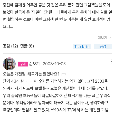
적으로 자리 잡은 크리스트교 역시 신과 인간은 완벽하게 분리된 존
고 무서운 동물이다. 곰이나 호랑이 모두 야생에서 인간에게 있어서
라고 말한다면 모두 버럭! 하고 화를 낼 것이다. 일본이 독도망언을 일
묘가 있고 밭이 조금 있다. 광주에 이사와서 남편은 그 밭에 푸성귀를
중간에 함께 읽어주면 좋을 것 같은 우리 문화 관련 그림책들을 모아
상황이 있을 수 있기에 무리수가 있어 보인다. 이런 설정과 구조에서
재로 규정하고 있다. 신화는 그 지역에 사는 사람들의 문화적 정체성
매우 두려운 존재다. 호랑이와 곰을 만나면 어디가 더 치명적이라고
삼고 있는 와중, 역사학적으로 독도가 자신들의 영토라고 주장하고
심고, 주말마다 밭에 다나느라 기름값이 채소값보다 수십배는 더 들
보았다.한국에 온 지 얼마 안 된 그녀들에게 우리 문화에 대해 말로 열
영화는 관객들을 시라니오에 납득시키기 위해서는 위에서 언급한 것
을 보여준다. 서양의 사상과 달리 한국 사상의 토대가 되는 한국 신화
말하기 어려울 만큼 무서운 동물이다. 그러나 토템적 요건에선 결국
있다. 독도의 문제는 영토를 넘어 영해와 영공까지 이어진다. 영해가
었을 거다. 촌에서 자란 나는 채소를 가꾸는게 심심풀이로 할 일이 아
번 설명하는 것보다 이런 그림책 한 번 읽어주는 게 훨씬 효과적이었
처럼 영화 제목 <백두산>이 가진 민족적 정체성에 마무리할 수밖에
는 신과 인간의 관계가 분리보단 일체형으로 보여준다. 신과 인간이
음식문화로 넘어간다면 환웅일족과의 만남에서 농경사회부족과 채취
사라지면 어업권이 사리지고, 영공이 사라지면, 공중작전권을 상실한
니라는 걸 알기에, 우리집과 너무 멀다고 말렸었다. 남편은 주말마다
으니...
없었다. 리준평은 예전에 제대로 돌보지 못한 딸을 찾고, 조대위는 이
일체적 요소라는 점은 단군신화만 아니라 다른 한국 신화에서 보여준
내지 사냥일족의 차이는 분명히 존재하는 것이다. 원시부족에 대한
다. 역사를 조작하거나 새롭게 바꾸려는 것은 현재의 이익을 추구하
굳세게 다녔지만 벌레들이 초토화시켜 우리가 먹을 건 없었다.ㅠ 그
제 곧 태어날 아이에게 찾아가려 한다. 남북 간 대치하고 있고, 서로
다. 한국의 신화는 크게 2가지로 나눈다. 1가지는 단군신화와 같이 건
문화인류학적 연구에서 원시부족 중에서 평화로운 부족이 있는 반면
더보기
기 위한 이데올로기적인 전술이다. 영화 <안시성>을 다소 다른 식으
후 밭은 방치됐는데, 거기에 나무를 심으면 좋지 않을까~ 남편은 대
다른 목적을 가지고 있으나, 자식 앞에서 이길 부모 없다는 것처럼 서
국영웅들이 출현하여 국가를 세우는 건국신화이고, 다른 1가지는 건
매우 사나운 부족이 존재한다. 그들의 성질을 좌우하는 것은 일정한
공감 (
12
)
댓글 (8)
로 평가하는 것은 바로 이런 이유이다. 시나리오 흐름이나 결말 따위
학교 때 친구들과 무안 선산 밭에 은행나무를 심었다가 관리도 안되
로 상대방의 자녀를 생각한다. 리준평이 자신이 죽더라도 딸을 조대
국신화처럼 기록으로 전승되는 게 아니라 민간에서 구비 전승되는 무
토지위에 놓인 인구수가 문제라는 점이다. 만약 1제곱킬로미터 내에
는 이미 파악된 영화이다. 안시성 전투 영웅 양만춘이 있는데, 영화 <
고 팔지도 못해, 그냥 뽑아버리고 산지기가 밭농사를 일궈버렸다. 내
위에게 부탁하고, 조대위의 아이 얼굴을 꼭 보라고 말한다. 한국인인
속신화이다. 무속신화는 간의 생활에서 민중들을 보살피는 민간신앙
서 인구가 100명과 1000명은 엄청난 차이를 보인다. 그들의 식량공
안시성>에서 안시성의 성주와 성민들이 패배하지 않은 것은 당연하
가 나무를 심자고 하면 남편이 반대할려나?^^ 무등산이나 장거리로
나조차 가족 일에서는 다른 무엇보다 우선시하는 것은 인정한다. 화
순오기
2008-10-03
메뉴
의 신들에 다룬 이야기다. 그래서 무속신화는 민중의 삶과 죽음을 보
급이 사냥 내지 채취, 수렵이라면 결국 계속되는 사냥과 채집으로 식
다. 단지 그 과정과 그 전쟁에서 보여주는 역사적 가치와 이념적인 요
현장학습 갈 때, 우리집과 가까운 교육생 차를 종종 얻어 타서 책선물
산 폭발시간이 예정시간보다 훨씬 앞 댕겨진 이유도 있으나, 리준평
여주며, 그들이 생각하고 있는 가치를 보여준다. 건국신화는 신적인
량이 되는 동식물들이 사라지게 될 것이다. 그렇다면 남은 것은 같은
오늘은 개천절, 태극기는 달았나요?
소가 들여다보는 게 중요하다. 추석은 한국 전통에서 매우 소중한 연
도 몇 권 골랐고... 숲의 천이를 쉽게 보여주는 세밀화 그림책 <숲은
이 마음을 바꾼 것은 그도 아빠인데, 아빠가 될 사람이 아이 얼굴 보지
존재가 인간세계의 왕으로 국가를 통치하는 것이라면, 무속신화는 인
식량을 두고 서로 싸우는 것이다. 원시부족들이 전쟁한다고, 그리고
단기 4341년~~~ 이 숫자를 기억하기는 쉽지 않다. 그저 2333을
휴이다. 물론 고부간의 갈등, 귀경차량, 제사 준비의 번거로움과 예산
어떻게 만들어지는가?>특징에 걸맞는 이름을 얻게 된 참나무 6형제
못한 채 죽는 것은 원하지 않았다. 철저히 이기심에서 감정적 인간이
간적 존재가 신격으로 화하게 되어 인간사를 관장하는 주요 신들로
살해하고 인육을 먹는 것은 잔인하고 야만적이나, 우리가 그들의 생
외워서 서기 년도에 보탤 뿐~ 오늘은 개천절이라 태극기를 달았다.
소요는 많은 부담이 된다. 그런데 한가위 전통은 한국인에게 무시하
의 쓰임과 구별까지 알 수 있는 <숲을 지킨 도토리 나무 육형제> 무
된 것이다. 물론 백두산 내 갱도를 폭발시키지 않으면 리준평의 딸은
변신하는 이야기다. 무속신화의 신은 역사 내지 기록으로 전승되는
계를 책임을 질 수 없다. 환경적인 조건에서 야생의 생활은 생존적인
우리 골목엔 초등생들이 바글바글하지만 태극기를 다는 집은 우리집
지 못할 역사적 행사이다. 예전에 서울 단군성전에 방문한 적이 있다.
등산과 호남의 풍광이나 나무, 풀꽃과 새 등 특별한 것을 주목하여 쓴
살아갈 수 없다. 그래서 리준평은 현재의 삶을 포기했지만 미래의 삶
건국신화처럼 고정되는 게 아니라 시대적 흐름에 따라 같이 변화한
법칙이 곧 인간들에게 식량의 유한성에서 비롯된다는 점을 알아야 한
뿐이다. 우리집이라도 달아놔야 태극기 다는 날이구나, 생각하라고
국조 단군상이 외롭게 작은 방안에 모셔져 있었다. 단군성전을 참배
시집 <투구꽃>,<물푸레나무를 생각하는 저녁> 담양 습지로 조류 탐
을 조대위에게 맡겼다. 조대위 집에서 리준평의 딸이 조대위의 가족
다. 단군신화가 가진 샤머니즘(shamanism) 요소와 더불어 삼국시
다. 전쟁노예 이전에는 전쟁포로는 대부분 돌려보내거나 모두 죽이는
국경일마다 열심히 달고 있다. ^^10시에 TV에서 하는 개천절 기념식
하고, 모금함에 운영비를 모금하니, 관리하는 분이 오셔서 예전에 개
사를 나가 아기물떼새에 반했던 이를 위해 챙긴 <물푸레 물푸레 물푸
구성원처럼 살아가는 것으로 영화는 끝이 난다. 이미 리준평이 본인