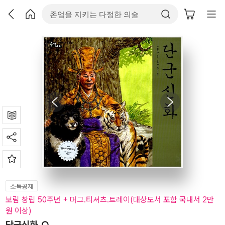
소득공제
보림 창립 50주년 + 머그.티셔츠.트레이(대상도서 포함 국내서 2만
원 이상)
단군신화