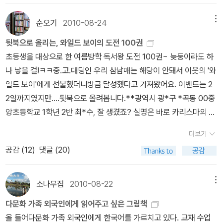
와 최후는 인간으로서 죽음을 맞이하는 것이 아니라 신으로 변신하는
가 되어갈 때 호우가 내리면 벼이삭이 무거워서 모두 농경지로 빠져
동반도를 호령했고, 고려는 압록강 위로 나가지도 못했다. 고구려 멸
로 가져갔다. 잘 쓰고 있겠지... 6월 1일부터 시작된 Summer Speci
그들은 어떤 경로로 왔을까? 영화의 개연성이 이 장면에서 참 의문스
지로 주제 통합을 하여 한 학기당 네 권 교과서를 만든 것인데실제로
모습으로 이야기도 등장하기도 한다. 한국인에게 단군신화는 단순히
사용하지 못하게 되는 셈이다. 환웅일족은 농경사회로서 그들은 농
망 이후 발해가 존재했지만, 결국 요동반도로 넘어가지 못했다. 한국
al 순면 반팔 셔츠는 거부할 수 없을 거 같다. 으~~~~ 접힌 부분 펼
순오기
2010-08-24
메뉴
럽다. 게다가 북한국은 수용소를 지키던 소수 병력만 있었다는 것도
교실에서는 적용하는데 어려운 점이 있다.내년에 일 학년 한 번 더 하
신화로서가 아니라 전통종교로서 그 흐름이 이어져있다. 한국인은 인
사를 짓기위한 도구를 지니고 있었다. 즉 신석기 이후의 뛰어난 석기
역사에서 요동반도에 머문 조선인과 그렇지 못한 조선인에서 요동반
치기 ▼ 펼친 부분 접기 ▲ 검정 셔츠를 받으려면 대상도서 포함 5
설정이 빈약했다. 주거지 내 한국군이 움직여도 북한군이 출동하지
면 잘할 수 있을 듯한데....내년 인수인계할 때 꼭 알려 드려야겠다.
간의 삶과 죽음이 분리된 것이 아니라 이어진 것으로 본다. 단군신화
뒷북으로 올리는, 와일드 보이의 도전 100권
문화와 더불어 청동기문화가 그들의 중요한 농경문화라는 점이다. 그
도에서 머문 조선인의 역사가 길었다. 고조선을 필두로 고구려는 대
만원을 채워야 한다. 선착순 증정이라 떨어지기 전에 얼른 주문해야
않은 점은 더 이상하다. 미군을 피해 마트로 숨어들 때 한국군 잔존 병
소장하고 있는 것은 7권인가 보다.
는 한국 최초의 건국신화이기도하나 한편으로 무속신화(巫俗神話)
초등생을 대상으로 한 여름방학 독서왕 도전 100권~ 늦둥이라도 하
가 가지고 온 삼부인에서 칼이란 권력적 상징이 중요한데, 칼을 가지
륙민족의 기상을 보여준 셈이다. 리뷰 서두에 중국의 동북공정을 말
될 거 같아, 몇 권 관심가는 걸 골라보면.... 내가 좋아하는 어린
력이 버스를 탈취하여 조대위와 리준평을 구출할 때도 의문이다. 왜
적인 요소가 반영되어 있다. 왕검(王儉)은 국가의 지배자인 군주를
나 낳을 걸!ㅋㅋ중.고.대딩인 우리 삼남매는 해당이 안돼서 이웃의 '와
고 있으면 구식무기에 비해 단단하고 날카로워 살상력이 강력하다.
하고 있다. 동북공정은 아시아 대륙의 세계에 중국만 있고, 나머지는
이 책도 빼놓을 수 없다. 우리나라 최고의 그림책 작가로 회자되는 홍
냐하면 GPS 추적 장치를 다른 대원이 가지고 있지 않았다. 영화는
의미하나, 단군(檀君)은 제사를 주관하는 제사장을 의미한다. 한국
일드 보이'에게 선물했더니방금 달성했다고 가져왔어요. 이벤트는 2
만약 청동기문화 부족이 석기문화를 가진 부족과 만나면 석기문화족
엑스트라에 불과하다. 심지어 고구려의 역사조차 한국인이 아니라 중
성찬 님, 우리집엔 단군신화와 집짓기, 땅속 나라 도둑 괴물과 난중일
재난상황에 군사적 대치에서 너무 억지스러운 상황을 반영했다. 러닝
인이 수명이 다하여 사망할 경우 넋이 하늘로 돌아간다는 뜻으로 귀
2일까지였지만....뒷북으로 올려봅니다.**광역시 광*구 *곡동 00중
들은 모두 사멸한다. 망자의 길을 피하기 위해서는 흡수되어야 했
국의 역사 중에 하나인 것처럼 만들었다. 역사의 교육은 무섭다. 바로
기만 있는데, 도서관에서 빌려본 책도 있지만 다 소장하면 좋겠다. 여
타임 120분(광고시간은 제외하자)이 짧았던 것일까? 그건 아닌 것
천(歸天)이란 단어를 사용한다. 한국인의 시조인 단군은 신의 아들
앙초등학교 1학년 2반 최*수, 잘 생겼죠? 실명은 바로 카리스마의 그
다. 그렇다면 토템을 가진 부족은 어떠한가? 곰과 호랑이에서 나는
고구려의 역사, 그리고 대륙의 기록이 사라진다면 고구려의 땅을 차
우난골족과 토끼의 재판, 할아버지의 시계는 꼭~~~~ 접힌 부
같다. 리준평 역을 맡은 이병헌 씨의 연기에서 손재주를 통한 한국군
로 태어나 인간의 군주가 되어 다시 신으로 돌아간다. 한국인이 생각
분!>> 접힌 부분 펼치기 >> << 펼친 부분 접기 <<'와일드 보이'라는
그들의 음식문화에 대해 생각해봤다. 곰이란 동물은 육상의 나무와
지하고 있는 북한과의 문제도 거론된다. 고구려의 영토에서 수도는
분 펼치기 ▼ 펼친 부분 접기 ▲ 전문가가 선택한 6월의좋
더보기
골탕 먹이기에서 너무 시간을 많이 잡아먹은 듯하다. 영화에서 최대
하는 죽음이란 모든 것이 끝나는 것이 아니라 인간이 신으로 다시 태
별명에 걸맞게 밖으로 나돌기 좋아하는 녀석인데애기때부터 엄마의
풀에서 나오는 열매와 과실을 먹고, 또한 육상동물이나 강에서 나오
평양성이다. 현재 북한의 수도는 평양이다. 평양이란 곳은 고구려와
은 어린이 책~ http://www.aladin.co.kr/events/wevent_boo
공감 (
12
)
댓글 (20)
한 현실적 상황을 많이 반영하려 한 것은 사실이다. 리준평이 자신의
어나는 것으로 보았다. 이에 반해 서양사상의 토대가 되는 플라톤의
독서모임에 따라 다닌 경력이 길다 보니 책읽기는 기본입니다.혼자서
는 물고기도 섭취가 가능하다. 곰이란 동물은 생물학적으로 잡식성이
북한의 수도이다. 자유주의 진영과 공산주의(마르크스가 제시한 것과
k.aspx?pn=2012_tenchoice_06초딩들과 함께 지내기 때문에 저
집에 와서 찾은 핸드폰은 중국 첩보 대원에게 연락하여 거기에 대한
사상에서는 신과 인간은 분리된 존재고, 인간이 죽으면 저승세계인
읽고 또 읽고, 엄마가 읽어주는 걸 좋아해서 또 읽어주고.... 한 권을
고, 생물이 살 수 있는 조건이라면 식량공급이 가능한 동물이다. 하지
상관없는 관료주의) 진영의 대립으로 분단되어 있지만, 통일한국 내
학년과 고학년을 위해 2권은 구입할 듯. 이번 주 토요일
이익을 원한 요소, 그가 이중 스파이로 보여주는 것도 나름 설득력이
하데스의 궁으로 가게 된다. 플라톤의 사상에서 신은 완벽한 존재이
서너번은 읽었답니다.목록에 기록된 책을 담아 보면...와일드 보이 집
만 호랑이는 대부분 육상동물을 먹는다. 음식문화에 대한 조건적으
소나무집
2010-08-22
메뉴
지 연합국가로 이어질 경우 북한과 중국의 관계성에서 역사의 과거는
이면 숲해설가 심화과정까지 끝나고 수료식을 하게 된다.숲해설가 기
있다. 리준평과 중국 첩보 대원의 통화내역을 듣고 미군이 출동하는
고, 인간은 불완전한 존재이다. 인간은 신이 될 수 없으며, 단지 신에
에 있는 전집류 도서는 검색해도 안 뜨네요.ㅜㅜ
로 곰과 호랑이는 식성이 다르다는 점이다. 그리고 조금 알아야 할 점
현재의 진행형으로 되어 미래까지 좌우된다. 역사는 과거에 존재된
초과정 공부하면서 중고샵을 들락거려 생태 관련 그림책을 제법 건졌
다문화 가족 외국인에게 읽어주고 싶은 그림책
것도 좋다. 그런데 미군은 어디서 주둔하여 그 시간에 맞추어 출동했
대한 경건함을 가짐으로서 신과 이어지려고 했다. 현재 서양의 문화
은 흔히 우리는 곰은 순하고 둔하다고 하나, 야생의 곰은 사납고 빠르
것들이 현재에 의해 새롭게 해석되고 각인된다. 독도가 일본 영토이
는데, 아직도 욕심나는 책이 많다. 무등산 충장사 가는 길목에 5대조
올 들어다문화 가족 외국인에게 한국어를 가르치고 있다. 교재 수업
을까 이다. 육로와 항공로 화산활동으로 막혔다면, 해상은 해일이란