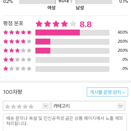
60대
0.1%
0.2%
여성
남성
8.8
평점 분포
60.0%
20.0%
20.0%
0%
0%
100자평
게시물 운영 원칙
카테고리