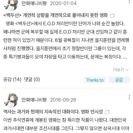
만화애니비평
2020-01-04
메뉴
<백두산> 개연적 상황을 개연적으로 풀어내지 못한 영화
영화 <백두산>에서 E.O.D 처리반이란 단어가 나와 순간 놀랐다.
왜냐하면 군에 복무할 때 실제 E.O.D 처리반 군대 선임하고 같이 훈
련한 적이 있었기 때문이다. 8월 광복절이 지나면 을지훈련을 연례행
사처럼 진행했다. 을지훈련에서 초기 정찰반이란 그룹이 있는데, 각
종 특기병과들이 모여 차량을 타고 이동하는데, 문제는 복장이다. 더
운 여름인데 모두 전투복에 전투화 입고 다니기도 힘드나, 거기에 우
더보기
리는 화생방보호의를 착용하고 돌아다닌 기억이 나기 때문이다. 이때
공감 (
14
)
댓글 (0)
같이 있던 특기병과 중에 E.O.D 처리반이 있었다. 폭발물 해체 전문
그룹, 내가 복무하던 곳은 공군비행장이었다. 국내 공군비행장 중 반
정도는 민간공항과 같이 운영되는 경우가 많다. 폭발물 처리는 실제
만화애니비평
2018-09-26
메뉴
전시 상황이 아니더라도 테러나 비상상태에서도 운영하는 조직이다.
역사는 과거와 현재의 지속적인 대화이다. 영화 안시성
영화 <백두산>에서 E.O.D 처리반이 등장은 곧 폭발물을 제거하는
이번 추석연휴에 개봉된 영화는 참 특이한 작품이 나왔다. 대한민국
팀을 등장하니, 백두산의 화산 폭발을 제어해야 하는 팀도 E.O.D 처
과거시대면 대부분 조선시대를 그린다. 그렇지 않으면 삼국시대 이야
리반이어야 한다는 설정도 나름 설득력이 있다. 영화 <백두산>에서