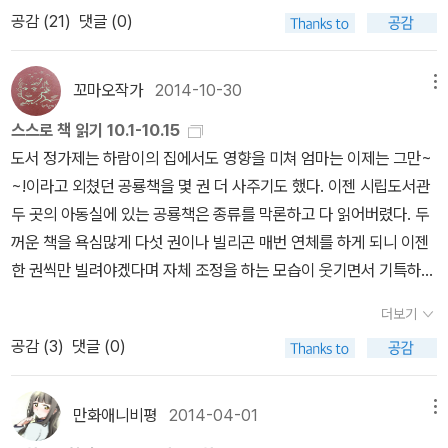
우월하지 못한 관점으로 바라보는 오리엔탈리즘(Orientalism)이 탄
명나라로 교체될 때 명나라가 동북아시아의 패권을 잡았고, 이후 청
공감 (
21
)
댓글 (0)
계인 점에서 영화 <백두산>에서 외교적 문제도 보여준다. 한국 청와
생하게 되었다. 동양을 바라보는 서구의 관점은 동양사회는 합리적이
나라 여진족들이 동북아시아를 지배했다. 지금 중국은 공산국가를
대와 합참본부의 의도는 백두산 갱도에 대규모 폭발을 일으켜 백두산
지 못하고 체계적인 요소가 부족하므로 서구의 지배를 받는 것이 옳
목표로 하는 사회주의국가라고 하나, 그 이념의 토대는 공산주의보단
내 화산 용액을 갱도 아래 빈 공간에 메우는 방법을 이용하려 했다. 하
은 것으로 여겼다. 오리엔탈리즘은 동양이 서구에 비해 미개하고 열
꼬마오작가
2014-10-30
메뉴
오히려 과거 고대에서 내려온 중화민족, 한족(漢族)의 세력을 생각
지만 만일 백두산 쪽에 큰 폭발이 일어나면 중국과의 외교마찰이 일
등하므로, 서구인들은 동양인들을 계몽을 시켜야 한다는 생각을 가지
한다. <광해군>이란 역사연구서적을 작성한 한명기 교수님의 강의를
스스로 책 읽기 10.1-10.15
어난다. 그것도 북한이 아닌 한국 정부에서 단독 결정이라면 더 심각
게 되었고, 이것은 서구사회가 동양을 침략하게 되는 원동력이 된
들으면 충분히 이해할 수 있다. 우리가 과거 “임진왜란”이라 불리는
도서 정가제는 하람이의 집에서도 영향을 미쳐 엄마는 이제는 그만~
한 외교문제가 된다. 미국 입장에서 중국과의 외교마찰을 일으킬 이
다. 서구의 침략은 기존 영토, 노동력, 자원뿐만 아니라 동양사회의 문
대참사를 두고 일본은 “풍태합 조선역(豊太閤朝鮮役)” 내지 “분로
~!이라고 외쳤던 공룡책을 몇 권 더 사주기도 했다. 이젠 시립도서관
유도 없고, 미국은 그저 한국이 외교적 군사적 우방이지 한국 내 어떤
화까지 침범했다. 동양문화에서 다양한 문화에서 가장 심하게 훼손당
쿠 케이초의 역(文祿慶長の役)”으로 불린다. 그렇다면 중국은 무
두 곳의 아동실에 있는 공룡책은 종류를 막론하고 다 읽어버렸다. 두
문제가 있어도 큰 문제는 없다. 단지 동아시아 전략에서 중국과 러시
하는 것은 종교 내지 신앙이었다. 서구사회의 지배를 완수하기 위해
엇이냐? 그들은 ”항일원조(抗日援朝)”라고 부른다. 일본에 저항하
꺼운 책을 욕심많게 다섯 권이나 빌리곤 매번 연체를 하게 되니 이젠
아를 견제하는데 필요한 우방국이다. 사드가 국내에 설치된 이유는
서는 동양권에 대하여 근대화가 진행되었고, 그 결과 기존 동양사회
고 조선을 도왔다는 뜻은 아직도 임진왜란을 보는 중국과 일본은 피
한 권씩만 빌려야겠다며 자체 조정을 하는 모습이 웃기면서 기특하
과거와 다르게 현재 미국의 입장에서 극동아시아 전략에서 중국과 러
에서 전통문화가 해체되기 시작했다. 한국사회 역시 20세기에 도래
해자이면서 승리의 주역인 조선은 제3자인 것처럼 꾸민다. 중국의
다. 10월 15일 오래된 책, 새로나온 책 할 것 없이 여전히 공룡책은
시아의 견제가 필수이다. 일본 오키나와, 필리핀 괌 기지에 미군이 대
하면서 전통문화가 해체되기 시작했으며, 21세기가 도래하면서 서구
더보기
주석 모택동(毛澤東)은 자신의 성이 毛라는 점을 은근히 강조한 것
아무리 봐도 질리지 않는 중! 10월 14일 이걸 다 읽은 것은 아
규모 주둔하고 있으나, 1차 방어선으로 보면 한국이 제일 중요한 전략
사회화 되었다. 그러나 20세기 중후반 세계적으로 포스트모더니즘
공감 (
3
)
댓글 (0)
이 있었다. 인조 초반 그리고 인조반정 이전에 중국 명나라 장수 모문
니고! 도서관에서 공룡책을 찾던 중 이 구성 안에 있는 [공룡 탐험]을
요충지이다. 사드 배치에서 북한 미사일 견제라고 하나 사실은 중국
(Post-Modernism) 사상이 도래하면서 기존 서구사회의 편견과 억
룡(毛文龍)이란 장수가 있었다. 후금 청나라에 계속 열세이던 명나
읽었다. 유명한 시리즈라고 하는데 난생 처음 보는 우리 모자! 아이가
과 러시아에 대한 군사적 견제라는 실리도 있다. 미국 입장서 한국보
압에 대한 비판이 일어나면서 동양문화권 및 제3세계의 문화적 정체
라가 운 좋게 모문룡이 1번 청나라에게 이긴 적이 있었다. 후금은 여
재미있어 하기는 했다. 다음엔 다른 내용을 읽어봐야지! 10월 13
다 일본이 더 큰 가치가 있었을 것이다. 영화 <강철비>를 보면 미국
만화애니비평
2014-04-01
메뉴
성이 강조되기 시작했다. 게다가 전 세계적으로 세계화(世界化)라
진족이고, 명나라는 한족이다. 한족이 결국 청나라에게 멸망해도 중
일 파주 북소리에서 사고 싶었는데 이미 팔려버린 책이라 아쉽지만
은 한국보다 일본을 우선시하는데, 실질적으로 미국의 입장서 보면