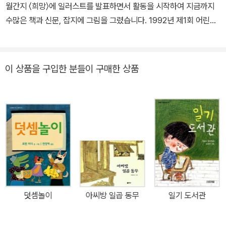
월간지 〈희망〉에 일러스트를 발표하면서 활동을 시작하여 지금까지
려전’의 추진위원장을 맡아 서울 코엑스에서 전시회를 개최하였고,
수많은 책과 신문, 잡지에 그림을 그렸습니다. 1992년 제1회 어린이
광개토대왕릉비 연구에도 매진하고 있다. 저서로 『한국 고대문화의
문화대상 미술 부문 대상을, 1995년 제17회 한국어린이도서상 일러
비밀』, 『고조선문화연구』(공저), 『단군과 고조선』(편저), 『광개토대
스트 부문으로 문화체육부장관상을 받았습니다. 《집짓기》, 《단군 신
왕릉비 신연구』(공저), 『고구려의 고고문물』(공저), 『서울 풍납토성
화》, 《재미네골》, 《선비 한생의 용궁 답사기》, 《할아버지의 시계》를
이 상품을 구입한 분들이 구매한 상품
[백제왕성]실측조사연구』, 『백제의 토성』, 『강화도 고인돌무덤[지석
비롯한 수많은 어린이 책에 그림을 그렸습니다.
묘] 조사연구』, 『강화도』 등이 있다.
덧셈놀이
아씨방 일곱 동무
일기 도서관