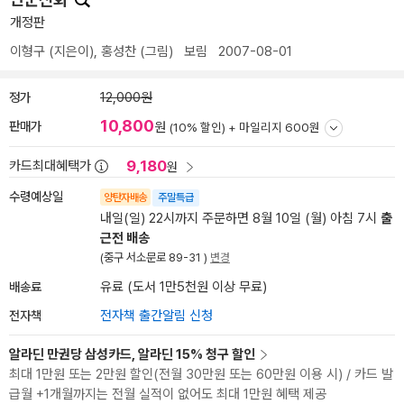
개정판
이형구
(지은이),
홍성찬
(그림)
보림
2007-08-01
정가
12,000원
10,800
판매가
원
(10% 할인) +
마일리지 600원
9,180
카드최대혜택가
원
수령예상일
양탄자배송
주말특급
내일(일) 22시까지 주문하면 8월 10일 (월) 아침 7시
출
근전 배송
(중구 서소문로 89-31 )
변경
배송료
유료 (도서 1만5천원 이상 무료)
전자책
전자책 출간알림 신청
알라딘 만권당 삼성카드, 알라딘 15% 청구 할인
최대 1만원 또는 2만원 할인(전월 30만원 또는 60만원 이용 시) / 카드 발
급월 +1개월까지는 전월 실적이 없어도 최대 1만원 혜택 제공