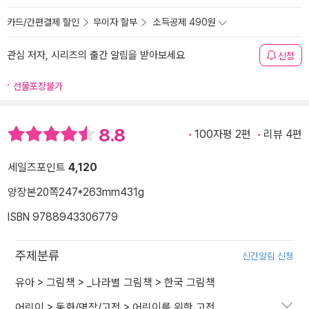
카드/간편결제 할인
무이자 할부
소득공제 490원
관심 저자, 시리즈의 출간 알림을 받아보세요
신청
선물포장불가
8.8
100자평 2편
리뷰 4편
세일즈포인트
4,120
양장본
20쪽
247*263mm
431g
ISBN 9788943306779
주제분류
신간알림 신청
유아
>
그림책
>
_나라별 그림책
>
한국 그림책
어린이
>
동화/명작/고전
>
어린이를 위한 고전