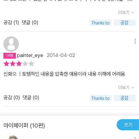
록 자주 읽히려고 하는데 잘되지 않는다.이번에는 단군신화를 골랐
더보기
다. 의외로 아이들이 읽을 수 있는 단군신화에 대한 책이 많이 없었다.
공감 (
1
)
댓글 (0)
많이 아쉬운 부분이었다. 그래도 출간된 책 중에는 이 책이 가장 나은
것 같다. 그림도 사실적이면서 색감이 풍부해서 좋은 것 같고, 이야기
도 잘 정리가 되어 있어 아이가 이해하기 편한 것 같다.내용이 어떻게
메뉴
보면 현실에서 일어날 수 없는 것처럼 느껴질 수 있지만 실질적으로
painter_eye
2014-04-02
는 신화가 가지는 의미를 아이에게 전달하는 것이 중요하다. 물론 이
책에 등장하는 단군이 우리 시조라는 것에 대해서는 학계에서는 어느
신화으 ㅣ토템적인 내용을 압축한 애용이라 내용 이해에 어려움
정도 인정하고 있는 입장이다.아이들이 비주얼에 익숙하고 외국 문물
에 빠르게 적응하다보니 우리의 역사에 대해서는 자연히 멀어지는 경
더보기
향이 있다. 아이에게 우리 나라의 오랜 전통과 유구한 역사를 일깨워
공감 (
0
)
댓글 (0)
주는 것도 좋은 공부가 되지 않을까 한다. 무엇보다 현재 우리가 있게
한 단군신화를 읽는다는 것은 우리 것을 알기 위한 중요한 출발점이
되는 것이기도 하고, 우리 역사에 흥미를 느끼게 하는 계기가 되는 것
쓰기
마이페이퍼 (10편)
이기도 하다는 점에서 의미가 있는 책이라고 하겠다.