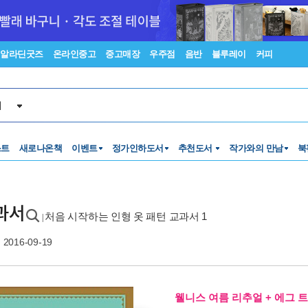
알라딘굿즈
온라인중고
중고매장
우주점
음반
블루레이
커피
서
스트
새로나온책
이벤트
정가인하도서
추천도서
작가와의 만남
북
과서
처음 시작하는 인형 옷 패턴 교과서 1
|
2016-09-19
웰니스 여름 리추얼 + 에그 트