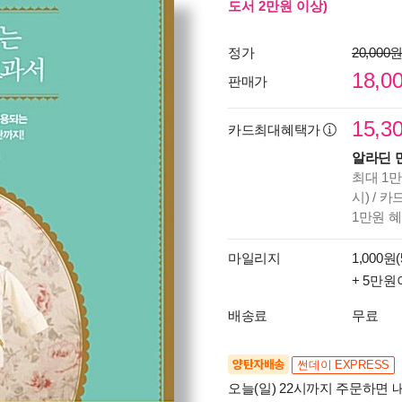
도서 2만원 이상)
정가
20,000
18,0
판매가
15,3
카드최대혜택가
알라딘 
최대 1만
시) / 
1만원 
마일리지
1,000원(
+ 5만원
배송료
무료
양탄자배송
썬데이 EXPRESS
오늘(일) 22시까지 주문하면 내