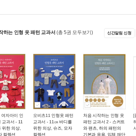
작하는 인형 옷 패턴 교과서
(총 5권 모두보기)
신간알림 신청
 여자아이 인
오비츠11 인형옷 패턴
처음 시작하는 인형 옷
턴 교과서
- 11
교과서
- 11㎝ 바디를
패턴 교과서 2
- 스커트
 위한 의상,
위한 의상, 슈즈, 모자
와 팬츠, 하의 패턴의
자 컬렉션
컬렉션
기본과 응용, 입체 재단