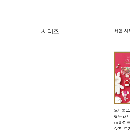
시리즈
처음 시
오비츠11
형옷 패
㎝ 바디를
슈즈, 모