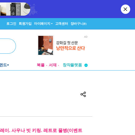
로그인
회원가입
마이페이지
고객센터
장바구니
(0)
투비컨티뉴드
창작플랫폼
펀드
북플
서재
투비컨티뉴드
레이. 사우나 빗 키링. 레트로 물병(이벤트