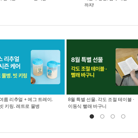
까지!
여름 리추얼 + 에그 트레이.
8월 특별 선물. 각도 조절 테이블 ·
빗 키링. 레트로 물병
이동식 빨래 바구니