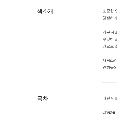
책소개
소중한 
친절하게
기본 재
부딪혀 
권으로 
사랑스러
인형옷의
목차
패턴 만
Chapte