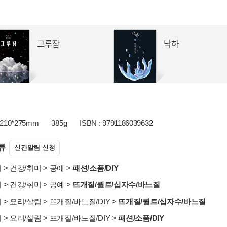
210*275mm
385g
ISBN : 9791186039632
류
신간알림 신청
서
>
건강/취미
>
공예
>
패션/소품/DIY
서
>
건강/취미
>
공예
>
뜨개질/퀼트/십자수/바느질
서
>
요리/살림
>
뜨개질/바느질/DIY
>
뜨개질/퀼트/십자수/바느질
서
>
요리/살림
>
뜨개질/바느질/DIY
>
패션/소품/DIY