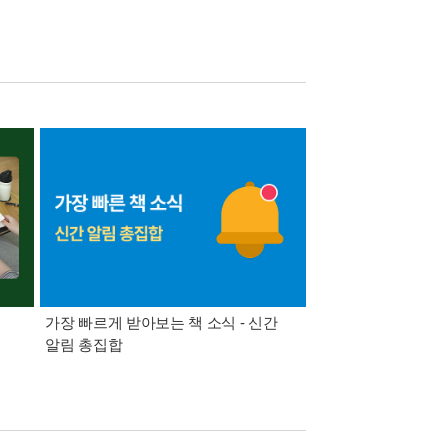
가장 빠르게 받아보는 책 소식 - 신간
경기컬처패스 1만원 
알림 총집합