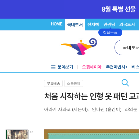
HOME
전자책
만권당
외국도서
국내도서
첫달무료
국내도
분야보기
오뒷세이아
추천마법사
베
무료배송
소득공제
처음 시작하는 인형 옷 패턴 교
아라키 사와코
(지은이),
안나진
(옮긴이)
라의눈