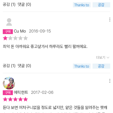
니라 선택적 집중이 중요하다 말한다. 휴식상태에서의 감정적 반추현
공감 (
1
)
댓글 (0)
을 더 찾다보니 느즈막히 리뷰를 올리게 되었다. 힘든 마음에 토닥토
상으로 스트레스의 증폭을 일어나게 하기보다 집중력을 키워 주의의
닥 해주는 책이 아니다. 오히려 심리학적으로 자신의 마음을 다스리
대상을 선택하는 능력을 키워내 행복을 누릴 수 있게 하는 방안으로
는 방법에 대해 이야기 한다. 마음, 몸, 깨달음 이라는 큰 카테고리 안
메뉴
호흡명상을 소개하고 있다. 민감하고 예민한 사람을 상대로 추천하는
에서 각각을 이해하도록 도와주는 방법이나 이야기를 해준다. 소설처
방안으로는 운동화를 신고 유산소 운동에 힘쓰라고도 알려준다. 유산
Cu Mo
2016-09-15
럼 쭉 읽어나가는 책이 아니라 읽으면서 나의 상황이나 생각해 대입
소 운동의 결과인 심장박동과 호흡이 빨라지는 경험을 반복적으로 체
해서 비교해보고, 내 경험을 예를 들어 생각해보고, 제시된 여러 방법
험하게하여 새로운 환경에서의 긴장상태나 불안한 상황에서 나타날
최악 돈 아까워요 중고샾가서 하루라도 빨리 팔꺼에요.
을 실제로 해보며 자신에게 도움되는 방법(심지어 명상이다)을 찾아
수 있는 비슷한 신체현상에 익숙함을 미리 체험케하여 우리 몸에서의
서 유지해보는것. 그것이 내 마음을 숨쉬듯 가볍게 해주는 방법인 듯
더보기
수용능력을 향상시켜 줌을 연구결과를 통해 제시하고 있다.셋째, 깨
하다. 사실 책에 있는 예스프로젝트나 호흡명상은 나와는 맞질 않더
달음으로 고통을 받아들여 세상과 인생을 이해해야 한다.자신 스스로
공감 (
1
)
댓글 (0)
라. 그럼 어떤가, 읽는 순간, 방법을 따라 시도해 본 순간 내 마음이 조
가 삶에 대한 깨달음을 얻는 것이 중요함을 말한다. 아무리 좋은 스승
금이라도 편해지면 그걸로 된거지 뭐. 같은 팟캐스트의 패널인 채사
이나 가르침도 나 자신이 그에 너무 의존하거나 종속되는 결과를 초
메뉴
장님의 저서 시민의 교양이랑 닮았다라는 느낌을 많이 받았다. 내용
래한다면 나의 인생 자체가 대리만족으로 끝나 버릴수 있음을 말하고
을 설명하는 방법이라던지, 상황에 대해 이해시키는 방법 이라던지.
에릭헌트
2017-02-06
있다. 언제나 스스로 고민하고 아파하며 넘어져보는 실수를 통해 나
지적인 대화로 가득찬 인문학책은 아닐 수 있지만, 마음이 힘들고, 번
의 삶을 나 스스로 이해해 나가는 시간이 중요하고 그래야 행복한 삶
아웃 증후군에 시달리는 사람들에게 충분히 도움이 될만한 책인 듯
듣다 보면 어처구니없을 정도로 넓지만, 얕은 것들을 알려주는 팟캐
으로 나아갈 수 있다고 말한다.신자유주의 자본경제 체제속에서 입시
하다. 항상 좀더 나은 사람이 되려고 마음먹고 행동하려 하지만, 나도