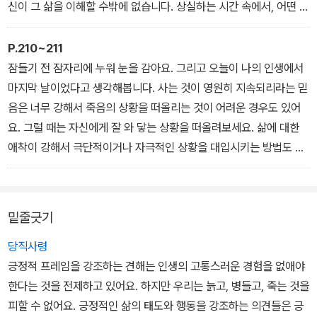
신이 그 삶을 이해할 수밖에 없습니다. 상실하는 시간 속에서, 어떤 일
에도 희망을 가질 수 없는 시간 속에서 내 삶에 겨울이 찾아왔다는 것
을 받아들여야만 하는 순간이 있습니다. 상실하는 것들에 대한 슬픔,
P.210~211
아무것도 할 수 없음에 대한 좌절, 노력해도 달라지지 않는 상황에 대
잠들기 전 잠자리에 누워 눈을 감아요. 그리고 오늘이 나의 인생에서
한 무력감, 지금까지 살아온 삶에 대한 회한이 차디찬 겨울의 모습입
마지막 날이었다고 생각해봅니다. 사는 것이 영원히 지속되리라는 믿
니다.
음은 너무 강해서 죽음의 상황을 떠올리는 것이 어려운 경우도 있어
요. 그럴 때는 자신에게 잘 와 닿는 상황을 떠올려보세요. 삶에 대한
애착이 강해서 극단적이거나 자극적인 상황을 대입시키는 방법도 있
지만, 단순하게 자신의 삶이 끝났다는 상황에 마음을 대입시키는 것
이 가장 좋습니다. (중략) 이때 자신의 삶이 끝났다는 것에 강한 슬픔
이 느껴질 수도 있어요. 담담하게 상황을 받아들이게 되는 경우도 있
밑줄긋기
죠. 삶의 마지막 순간에서 느껴지는 기분은 다양해요. 어떤 감정이든
진정이 되면 두 가지를 생각해보세요. 첫 번째는 마지막 순간에 하지
당직사령
못해서 후회되는 일들을 떠올리는 거예요. 사랑하는 사람에게 표현하
긍정적 프레임을 강조하는 견해는 인생의 고통스러운 경험을 없애야
지 못한 마음, 가족들에게 다하지 못한 사랑, 두려워서 포기했던 일,
한다는 것을 전제하고 있어요. 하지만 우리는 늙고, 병들고, 죽는 것을
마지막이 될 줄 모르고 미뤄왔던 일들, 무엇이 가장 후회되나요?
피할 수 없어요. 긍정적인 삶의 태도와 행동을 강조하는 의견들은 긍