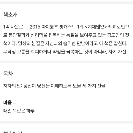
책소개
1억 다운로드, 2015 아이튠즈 팟캐스트 1위 <지대넓얕>의 히로인으
로 동양철학과 심리학을 접목하는 통찰을 보여주고 있는 김도인의 첫
책이다. 명상의 본질은 자신과의 솔직한 만남이라고 이 책은 말한다.
무작정 고통을 회피하거나 약점을 극복하는 것이 아니라, 자기 자신
을 있는 그대로 바라보는 고요한 시간을 갖는 것이다. 학문적 이론에
그치지 않고 현실에서 부딪히는 문제에 바로 적용될 수 있다는 데서
목차
기존의 심리학 서적과 다르다. 공부하는 심리학이 아니라 생활의 심
리학이다.
저자의 말: 당신이 당신을 이해하도록 도울 세 가지 선물
김도인은 무조건 ‘이렇게 하라’고 주문하지 않는다. 다만 일상을 잠시
마음
멈추고 ‘홀로 있는 시간’을 통해 자신의 내면 곳곳을 이해하도록 안내
매일 똑같은 하루
한다. 또 마음과 몸이 ‘함께’ 훈련되어야 자신에게 가장 필요한 성찰의
순간이 찾아온다고 강조한다. 실제로 저자 본인이 오랜 명상 경험을