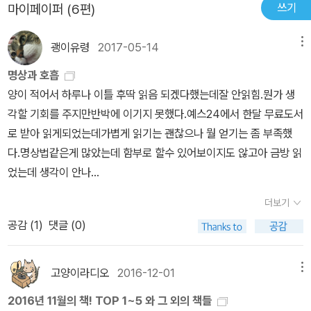
쓰기
마이페이퍼 (6편)
괭이유령
2017-05-14
메뉴
명상과 호흡
양이 적어서 하루나 이틀 후딱 읽음 되겠다했는데잘 안읽힘.뭔가 생
각할 기회를 주지만반박에 이기지 못했다.예스24에서 한달 무료도서
로 받아 읽게되었는데가볍게 읽기는 괜찮으나 뭘 얻기는 좀 부족했
다.명상법같은게 많았는데 함부로 할수 있어보이지도 않고아 금방 읽
었는데 생각이 안나...
더보기
공감 (
1
)
댓글 (0)
고양이라디오
2016-12-01
메뉴
2016년 11월의 책! TOP 1~5 와 그 외의 책들