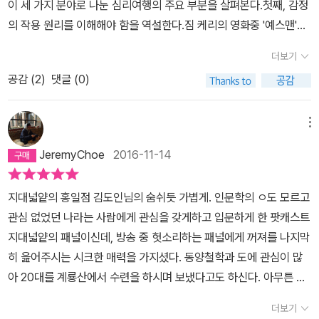
이 세 가지 분야로 나눈 심리여행의 주요 부분을 살펴본다.첫째, 감정
것 같다.
의 작용 원리를 이해해야 함을 역설한다.짐 케리의 영화중 '예스맨'을
예로 들어 외롭고 고통스러운 세계관과 고립된 인생관으로 부터의 탈
더보기
출을 시도해 보자는 '예스 프로젝트'. 나의 삶에서 경험해 보지 못한
공감 (
2
)
댓글 (0)
다양한 일들로 외롭거나 고립된 삶에서의 탈피는 가능하겠다는 생각
이 들기도 한다. 긍정적 삶의 방식으로의 전환이라는 극적 요소도 배
제할 수 없겠다. 마음의 상처를 치유하는 방식으로는 상처를 지우려
메뉴
노력하기 보다는 제3자 입장에서, 즉 관찰자 입장에 서서 보고 듣고
JeremyChoe
2016-11-14
이해하는 방식으로 전환될 수 있는 인사이드 무비 방안을 제시한다.
상처가 있던 과거를 떠올려 영화처럼 재생하는 명상기법으로 그 상황
지대넓얕의 홍일점 김도인님의 숨쉬듯 가볍게. 인문학의 ㅇ도 모르고
자체를 덮어두기 보다 관찰자로서 사건의 원인과 결과를 이해해 보려
관심 없었던 나라는 사람에게 관심을 갖게하고 입문하게 한 팟캐스트
시도하는 과정에서 치유가 될 수 있다는 것에 공감이 간다. '상처를 이
지대넓얕의 패널이신데, 방송 중 헛소리하는 패널에게 꺼져를 나지막
해하면 용서할 수 있는 마음이 생길 수 있지만, 강요된 용서는 당신을
히 읊어주시는 시크한 매력을 가지셨다. 동양철학과 도에 관심이 많
더 고통스럽게 할 뿐입니다. 중략...아는 것만이 당신을 자유롭게 할
아 20대를 계룡산에서 수련을 하시며 보냈다고도 하신다. 아무튼 매
수 있습니다.' p.96둘째, 몸의 반응을 배워야 한다.심리적 탈진상태
력 터지는 김도인님의 새책이 나왔다니 구매할 수 밖에. 사실 읽은지
(번아웃이라 표현하기도 함)에서 벗어나는데 필요한 것은 휴식이 아
더보기
는 몇 주 되었고, 그 이후로도 신작을 몇 권 읽었는데, 요새 책보다 술