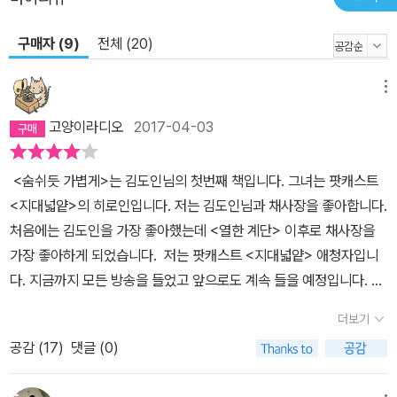
구매자 (9)
전체 (20)
메뉴
고양이라디오
2017-04-03
<숨쉬듯 가볍게>는 김도인님의 첫번째 책입니다. 그녀는 팟캐스트
<지대넓얕>의 히로인입니다. 저는 김도인님과 채사장을 좋아합니다.
처음에는 김도인을 가장 좋아했는데 <열한 계단> 이후로 채사장을
가장 좋아하게 되었습니다. 저는 팟캐스트 <지대넓얕> 애청자입니
다. 지금까지 모든 방송을 들었고 앞으로도 계속 들을 예정입니다. 주
로 운전하거나 걷는 시간에 팟캐스트를 듣습니다. 김도인의 저서 많
더보기
이 기대했습니다. 가장 좋아하는 패널이었고 팟캐스트에서도 그녀의
공감 (
17
)
댓글 (0)
이야기에 많이 공감하고 도움을 받았기 때문입니다. 그래서 심지어?
구입해서 보았습니다. 솔직히 말씀드리자면 다소 아쉬웠습니다. 구체