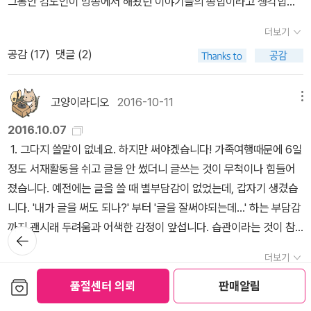
그동안 김도인이 방송에서 해왔던 이야기들의 종합이라고 생각합니
본 책입니다. 미국에서 사형수들과 무기수들의 누명을 벗기기 위해
다. 팟캐스트 북콘서트를 같이 들어서 한결 이해가 쉬웠습니다. 심리
사법제도와 맞서 싸운 한 남자의 30년간의 기록물입니다. 슬픕니다.
더보기
치유에 관한 책입니다. 상처의 원인을 분석하고 이를 해결하는 다양
슬픈만큼 감동이 있습니다. <전쟁은 여자의 얼굴을 하지 않았다> 급
공감 (
17
)
댓글 (2)
한 방법들도 소개되어 있습니다. 자기가 느끼는 감정을 이해하는 사
의 작품입니다. 현실은 너무나 부조리합니다. 안타깝습니다.3. <편의
람은 자신의 인생을 이해하고 받아들일 수 있어요. 48가지 감정의 기
점 인간>무라타 사야카 지음, 김석희 옮김 / 살림 / 2016년 11월 일
원을 밝힌 <에티카>의 저자 스피노자는 감정을 이해할 때 인간이 느
고양이라디오
2016-10-11
메뉴
본문학상 중 최고의 권위상 아쿠타가와 상을 받은 작품입니다. 저는
낄 수 있는 가장 행복한 상태에 이른다고 보았어요. -p94 <번아웃>
아주 좋았습니다. <인간실격>, <채식주의자>가 생각나는 소설입니
2016.10.07
에서는 번아웃 상태가 되면 통증, 집중력 장애, 소화불량, 건망증, 두
다. 18년째 편의점에서 일하고 있는 작가의 자전적 소설입니다. 소설
1. 그다지 쓸말이 없네요. 하지만 써야겠습니다! 가족여행때문에 6일
통, 불안, 수면 장애 등의 증상들이 점진적으로 심해질 수 있다고 봐
속 주인공도 18년간 편의점에서 일하고 있습니다. 많은 사람들이 읽
정도 서재활동을 쉬고 글을 안 썼더니 글쓰는 것이 무척이나 힘들어
요. -p121 '번아웃 신드롬' 은 심리적 탈진과 이에 동반하는 신체증상
어봤으면 하는 작품입니다. '다름' 과 '틀림' 을 구분하는 지혜가 필요
졌습니다. 예전에는 글을 쓸 때 별부담감이 없었는데, 갑자기 생겼습
을 잃컫는 말입니다. 제가 10월 달에 '번아웃'을 약간 경험했던 것 같
합니다. 우리는 너무 '다름'을 이해하지 못합니다. 4. <니체와 걷다>
니다. '내가 글을 써도 되나?' 부터 '글을 잘써야되는데...' 하는 부담감
습니다. 사실 주기적으로 의욕이 충만했다가 의욕이 상실되고 무기력
프리드리히 니체 지음, 시라토리 하루히코 엮음, 이신철 옮김 / 케미
까지 괜시래 두려움과 어색한 감정이 앞섭니다. 습관이라는 것이 참
뒤로가
해지고를 반복하는 것 같습니다. 몸과 마음이 지치지 않도록 잘 돌봐
스토리 / 2016년 7월 환상적인 책입니다. 니체가 생전에 지나쳤던
기
무섭군요. 날마다 글을 쓸 때는 몰랐는데, 6일 쉬니깐 글쓰는게 굉장
야겠습니다.
더보기
유럽의 장소들을 걸으면서 니체의 글들을 감상할 수 있습니다. 사진
히 어렵고 부담스러운 일이 되었습니다. 앞으로는 조금이라도 꾸준히
공감 (
12
)
댓글 (3)
이 아름답습니다. 니체의 글들도 우리의 정신을 두드립니다. 오랜만
보관함담기
쓸 생각입니다. 좋지 않은 글들이라도 너그러이 봐주시면 감사하겠습
품절센터 의뢰
판매알림
에 사진과 글의 멋진 콜라보레이션을 감상했습니다. 5. <사피엔스의
니다. 2. 방금 책 구입을 했습니다. 저번 달에 중고서점에서 산 책들