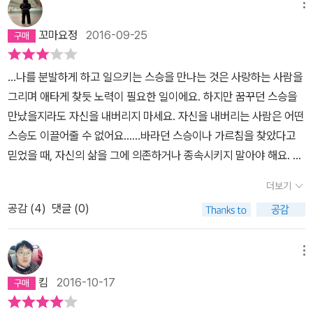
적으로 뭐가 아쉽다고 말하긴 어렵습니다만, 좀처럼 책에 손이 가지
메뉴
않았습니다. 큰 감흥도 없었습니다. 그래서 그런지 리뷰를 쓰기가 더
꼬마요정
2016-09-25
욱 어려웠습니다. 제가 좋아하는 김도인인데, 좋은 이야기를 써드리
고 싶은데... 5개월의 시간이 지난 뒤 이제는 말할 수 있습니다. 일단
...나를 분발하게 하고 일으키는 스승을 만나는 것은 사랑하는 사람을
책 내용이 크게 공감가지 않았습니다. 어쩌면 채사장의 <열한 계단>
그리며 애타게 찾듯 노력이 필요한 일이에요. 하지만 꿈꾸던 스승을
처럼 자신의 이야기를 좀 더 풀어주었더라면 독자의 깊은 공감을 이
만났을지라도 자신을 내버리지 마세요. 자신을 내버리는 사람은 어떤
끌어내지 않았을까 싶습니다. 그리고 기존에 김도인님이 항상 팟캐스
스승도 이끌어줄 수 없어요......바라던 스승이나 가르침을 찾았다고
트에서 하시던 말씀들이라 크게 새롭지도 않았습니다. 이미 익숙한
믿었을 때, 자신의 삶을 그에 의존하거나 종속시키지 말아야 해요. 평
내용, 피상적이고 원론적으로 흐르는 이야기. 분명 어느 정도 도움도
소에 의심하고, 경계하고, 회의하던 태도를 가졌어도 기다리던 가르
되고 제 과거를 돌이켜보게 했고 좋은 내용을 담고 있었습니다만 가
더보기
침이나 스승, 단체를 만났을 때는 놓아버리게 됩니다......하지만 스승
장 중요한 요소인 재미가 별로 없었습니다. 이 재미라는 것이 묘합니
공감 (
4
)
댓글 (0)
이 나의 삶을, 나의 미래를, 나의 능력을 나보다 더 잘 알 것이라고 믿
다. 어쩔 때는 발동되고 어쩔 때는 조용히 침묵합니다. 조금만 어떻게
는다면 늘 종속된 상태에서 벗어날 수 없어요. 결국 믿었던 가르침, 스
어딘가를 자극하면 팔딱하고 일어날거 같은데 미묘하게 포인트가 자
승, 단체를 떠날 때 오랜 시간 동안 자신이 훼손되었다는 것을 깨닫게
메뉴
꾸 빗나갑니다. 결국 '아, 좋은 말씀 잘들었습니다. 감사합니다.' 하고
될 뿐입니다. 믿음만으로는 행복을 얻을 수 없어요....자기 삶을 이해
끝나버리고 맙니다. 재밌는 글은 어떻게 써야하는 걸까요? 그것은 노
킴
2016-10-17
받기 위해서 자신을 버리지 마세요.(pp.188-189)
력으로 되는 문제일까요? 아니면 천부적인 재능이 필요한 걸까요?