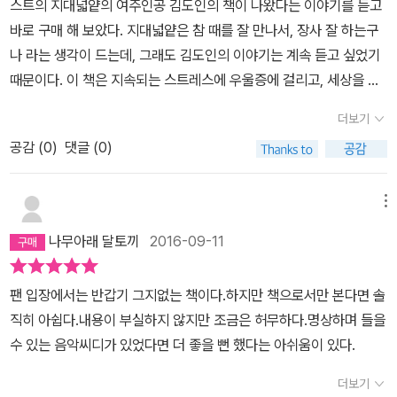
스트의 지대넓얕의 여주인공 김도인의 책이 나왔다는 이야기를 듣고
나 취업, 승진 등...삶의 치열한 경쟁으로 인한 압박과 스트레스를 받
모르는 새에 내 속에 틀어박혀 있는 독불장군 같은 자존심때문에 심
바로 구매 해 보았다. 지대넓얕은 참 때를 잘 만나서, 장사 잘 하는구
는 현대인의 실상...그 속에서 스스로 행복해 질 수 있는 방안으로 자
적으로 상처받는 일이 요즘들어 잦아졌다. 물 흐르듯 내려놓자, 하는
나 라는 생각이 드는데, 그래도 김도인의 이야기는 계속 듣고 싶었기
신 스스로에 대한 이해와 숙고를 통해 심리치유와 자아 성장이 있기
마음도 잘 듣질 않고, 신경쓰고 아파하고 짜증냈던 내 자신을 아주 살
때문이다. 이 책은 지속되는 스트레스에 우울증에 걸리고, 세상을 떠
를 바라는 김도인의 마음을 보게된다.
짝이나마 되돌아 보고 쉬게 했다. 고달프고 외로움으로 가득차 있지
나고 싶거나, 회피하고 싶은 사람들을 위한 책이다. 그런 사람들이 아
더보기
만, 작은 구멍을 내어 조금씩 흘려보내게 해준 책. 아직 한참 남긴 했
니라면, 이 책은 안 맞을 것이다. 나도 이 지속되는 스트레스를 내가
지만.
공감 (
0
)
댓글 (0)
다룰 수가 없어서 무기력이 학습화 된 사람이다. 이 책을 읽어도 어떻
게 해야 할지 알려주지 않는다. 김도인은 주지주의인 것 같기도 하다.
알면 이해할 수 있고, 알아야 해결 할 수 있다는 사람같다. 공감한다.
메뉴
내 문제는 누구도 해결 해 주지 않는다. 그냥 잡생각이 계속 들어도 일
나무아래 달토끼
2016-09-11
은 해야 하는 것처럼, 그렇게 짐으로 두고 살아가야 한다. 학습된 무기
력, 이성과 감정의 분리, 과거 안좋은 기억에 대한 재경험, 명상과 유
팬 입장에서는 반갑기 그지없는 책이다.하지만 책으로서만 본다면 솔
산소운동을 통해 김도인은 담담하게 나아가라고 이야기한다. 명상도
직히 아쉽다.내용이 부실하지 않지만 조금은 허무하다.명상하며 들을
초급 수준에서 설명을 해 주었다. 그 명상에 대해 조금 더 자세하게 이
수 있는 음악씨디가 있었다면 더 좋을 뻔 했다는 아쉬움이 있다.
야기 해 주었으면 하는 아쉬움이 있다.
더보기