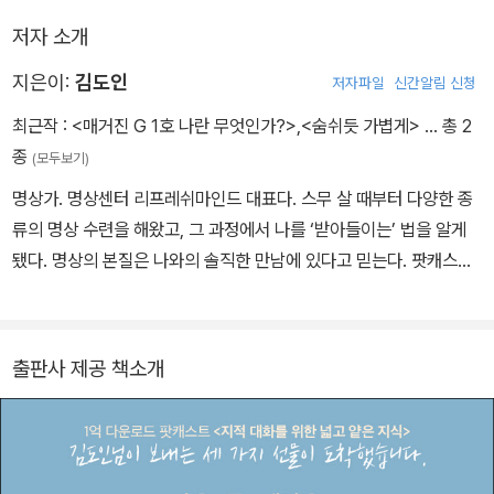
...바라던 스승이나 가르침을 찾았다고 믿었을 때, 자신의 삶을 그에
저자 소개
의존하거나 종속시키지 말아야 해요. 평소에 의심하고, 경계하고, 회
의하던 태도를 가졌어도 기다리던 가르침이나 스승, 단체를 만났을
지은이:
김도인
저자파일
신간알림 신청
때는 놓아버리게 됩니다...
최근작 :
<매거진 G 1호 나란 무엇인가?>
,
<숨쉬듯 가볍게>
… 총 2
종
(모두보기)
명상가. 명상센터 리프레쉬마인드 대표다. 스무 살 때부터 다양한 종
류의 명상 수련을 해왔고, 그 과정에서 나를 ‘받아들이는’ 법을 알게
...하지만 스승이 나의 삶을, 나의 미래를, 나의 능력을 나보다 더 잘
됐다. 명상의 본질은 나와의 솔직한 만남에 있다고 믿는다. 팟캐스트
알 것이라고 믿는다면 늘 종속된 상태에서 벗어날 수 없어요. 결국 믿
《지대넓얕》에서 동양철학과 심리학을 접목한 통찰을 보여준 바 있다.
었던 가르침, 스승, 단체를 떠날 때 오랜 시간 동안 자신이 훼손되었다
《숨쉬듯 가볍게》를 썼다.
는 것을 깨닫게 될 뿐입니다. 믿음만으로는 행복을 얻을 수 없어요.
출판사 제공 책소개
...자기 삶을 이해받기 위해서 자신을 버리지 마세요.(pp.188-189)