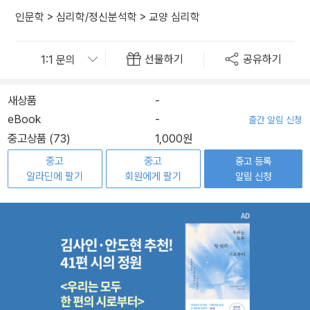
인문학
>
심리학/정신분석학
>
교양 심리학
선물하기
공유하기
새상품
-
eBook
-
출간 알림 신청
중고상품 (73)
1,000원
중고
중고
중고 등록
알라딘에 팔기
회원에게 팔기
알림 신청