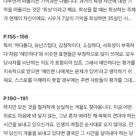
을 오르고, 사람을 만나고(뭐야 보트를 끌고 왔어? 미친 거 아니야?),
나누면서 떠올리는 기억과는 다릅니다. 과거의 특정 사건에 대한 기
회사에 가고(보트를 끌고 회사에 오다니 자네 미친 거 아닌가?), 점점
억을 떠올리는 것은 ‘회상’이라고 해요. 회상을 할 때는 회상하는 주체
기진맥진 만신창이가 되어가죠. 당연히 물 위가 아니기 때문에 보트
가 현재의 자신이에요. 시우가 7살의 기억을 회상하면 35살인 시우
는 잘 끌리지도 않아요. 삶의 방식에도 관성이 있어서 괴로운 삶의 습
의 입장에서 7살의 시우가 경험했던 일을 떠올리는 거예요. 그러나
관을 멈추기 힘들죠.
인사이드 무비로 과거를 ‘재경험’하는 것은 당시의 연령대가 되는 것
P.155~156
입니다. 시우가 7살 때 엄마에게 버려진 일을 재경험하면 35살이 아
특히 ‘까다롭다, 유난스럽다, 감정적이다, 소심하다, 사회성이 부족하
닌 7살 시우의 입장에서 그 일을 다시 겪게 돼요. 이것은 마치 자기가
다’처럼 ‘예민하다’와 비슷한 표현들은 부정적으로 많이 쓰여요. 모두
주연인 영화를 찍는 것과 같아요.
당사자를 비난하는 의도가 포함되어 있죠. 그래서 예민하다는 평가를
지속적으로 받으면 ‘예민한 나에게는 문제가 있어’라고 생각하기 쉬
워요. 스스로를 이해하지 못할 경우에는 주변 사람들의 평가를 그대
로 믿게 되니까요. 너무 예민해서 고민이라면 자신을 고치려고 하지
말고, 자기 자신을 이해해야 합니다. 심리적 문제들은 내 몸과 마음의
P.190~191
특성을 잘 모르고 있을 때 생기거든요. 나 자신이, 내 삶이 버거운 건
하지만 모든 것을 철저하게 상실하는 겨울도 찾아옵니다. 지금 어떤
나한테 어떤 문제가 있어서가 아니에요. 단지 자기가 세상에 반응하
위로도 마음에 와 닿지 않는, 그냥 혼자 버려진 채 묵묵히 견뎌야 하는
는 방식에 익숙하지 않은 것뿐입니다.
시간을 보내고 있으신가요. 인생의 계절은 순서대로 오지 않아요. 만
약 당신이 겨울을 보내고 있다면 결국은 그 시간을 살아내야 하는 당