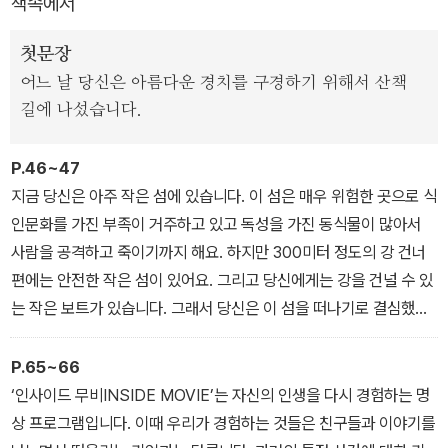
책속에서
통해 깨달은 일상의 훈련법은 단순하면서도 섬세하다. 거창한 계획이
나 결심이 필요하지도 않고, 큰 비용과 시간을 들일 필요도 없다.
첫문장
어느 날 당신은 아름다운 경치를 구경하기 위해서 산책
길에 나섰습니다.
P.46~47
지금 당신은 아주 작은 섬에 있습니다. 이 섬은 매우 위험한 곳으로 식
인문화를 가진 부족이 거주하고 있고 독성을 가진 동식물이 많아서
사람을 공격하고 죽이기까지 해요. 하지만 300미터 정도의 강 건너
편에는 안전한 작은 섬이 있어요. 그리고 당신에게는 강을 건널 수 있
는 작은 보트가 있습니다. 그래서 당신은 이 섬을 떠나기로 결심했죠.
당신은 작은 보트를 타고 무사히 안전한 섬에 도착했습니다. 이제 작
은 보트를 어떻게 해야 할까요? 당신은 아마 그냥 거기에 두면 되잖
P.65~66
아, 라고 생각하겠죠. 하지만 우리는 대부분 작은 보트를 타고 섬에 도
‘인사이드 무비INSIDE MOVIE’는 자신의 인생을 다시 경험하는 명
착해서도 보트를 질질 끌고 다닙니다. 보트를 질질 끌고서 걷고, 언덕
상 프로그램입니다. 이때 우리가 경험하는 것들은 친구들과 이야기를