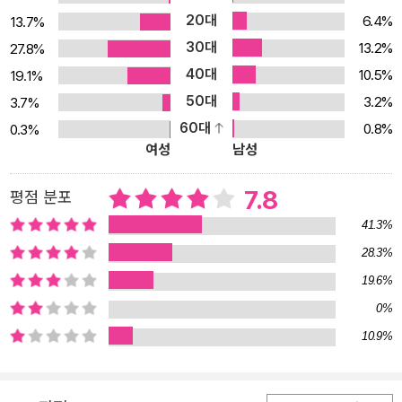
20대
6.4%
13.7%
그린 뒤, 지도를 따라 여행하듯 ‘진짜 나’와 만나는 길을 명상을 통해
30대
13.2%
27.8%
안내하는 것이다. 학문적 이론에 그치지 않고 현실에서 겪는 감정적
40대
혼란에 어떻게 대처하면 좋을지 알려준다는 데서 기존의 심리학 서적
10.5%
19.1%
과도 다르다. 공부하는 심리학이 아니라 생활의 심리학이다. 긍정적
50대
3.2%
3.7%
인 태도가 미덕이 되는 현대사회에서는 자신의 상처를 외면한 채 살
60대
0.8%
0.3%
여성
남성
아가기 쉽다. 하지만 상처는 나이테처럼 박혀 나와 함께 자란다. 『숨
쉬듯 가볍게』는 이미 내게 깊숙한 상처를 부정하지 않고 자신과 솔직
7.8
평점 분포
하게 만나보기를 권한다. 무엇이 나를 고통스럽게 해왔는지 이해할
때 비로소 그것을 편안하게 받아들일 수 있기 때문이다. 무작정 고통
41.3%
을 회피하거나 약점을 극복하는 것이 아니라 자기 자신을 있는 그대
28.3%
로 바라보는 고요한 시간이 필요하다고 이 책은 말한다. 이것이 기존
19.6%
의 자기계발 이론과 구별되는 ‘심리학+명상’의 핵심이다. 상처는 지
0%
우는 것이 아니라 이해하는 것이다 실제로 저자 본인이 오랜 공부와
10.9%
명상 경험을 통해 깨달은 일상의 훈련법은 단순하면서도 섬세하다.
거창한 계획이나 결심이 필요하지도 않고 큰 비용과 시간을 들일 필
요도 없다. 일부러 시간을 내서 뭔가를 배우는 게 녹록지 않은 현대인