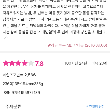
를 이번 책에 담았는데, 자신이 자신을 이해하도록 돕는 세 가지 방법
을 제안한다. 우선 상처를 이해하고 상황을 전환하며 고통으로부터
자유로워지는 방법, 두 번째는 마음 못지않게 중요한 몸을 감각하는
집중력을 기르를 방법, 마지막은 고통스러운 순간마저도 받아들일 수
있는 힘을 기르는 깨달음의 과정이다. 무거운 삶을 가볍게 하고 흩어
지는 삶에 중심을 잡는 '지대넓얕'의 두 번째 여정에 당신을 초대한다.
- 알라딘 인문 MD 박태근 (2016.09.06)
7.8
100자평 24편
리뷰 20편
세일즈포인트
2,566
236쪽
138*194mm
335g
ISBN 9791195677139
주제분류
신간알림 신청