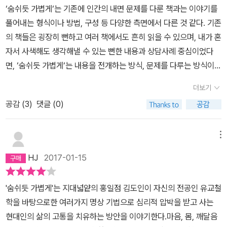
과거에 어린 시절을 돌이켜보면 같은 이야기라도 이야기를 맛깔나게
‘숨쉬듯 가볍게‘는 기존에 인간의 내면 문제를 다룬 책과는 이야기를
재밌게 하는 친구들이 있습니다. 똑같은 유머라도 누군가가하면 썰렁
풀어내는 형식이나 방법, 구성 등 다양한 측면에서 다른 것 같다. 기존
하고 누군가가하면 박장대소입니다. 저는 전자 쪽에 속합니다. 저도
의 책들은 굉장히 뻔하고 여러 책에서도 흔히 읽을 수 있으며, 내가 혼
이야기하는게 서툽니다. 기억력이 안 좋아서 자꾸 흐름이 끊깁니다.
자서 사색해도 생각해낼 수 있는 뻔한 내용과 상담사례 중심이었다
과장도 하고 뻥도 치고 MSG를 뿌려야 하는데 그런 것도 잘 못합니
면, ‘숨쉬듯 가볍게‘는 내용을 전개하는 방식, 문제를 다루는 방식이
다. 제 이야기는 저염식, 그리고 소식입니다. 푸짐하지도 않습니
다르다. 그리고 해결 및 해소방법으로 제시해준 것도 굉장히 실용적
더보기
다. 김도인님도 혹시 저처럼 이야기를 잘 못하시는건 아닌지... 음...
이다. 개인적으로 ‘인사이드 무비‘와 ‘호흡명상‘은 꼭 실행해서 나의
아마 그럴지도 모르겠습니다. 지대넓얕을 들어보아도 김도인님은 말
공감 (
3
)
댓글 (0)
문제를 해소하는데 활용하고 싶다.또한 한 문장, 한 문장 전개가 너무
하는 쪽보다는 듣는 쪽입니다. 간간히 굉장히 통찰력있고 박수를 치
자연스럽고, 각 문장도 매끄럽게 작성되어 한 문장도 앞으로 돌아가
게 하는 의견을 제시하고 맥락을 집으시지만 아무튼 이야기를 주도하
서 다시 잃은 문장이 없어 글을 정말 잘 썼다는 느낌을 받았다. 반면에
메뉴
는 성격은 절대 아닙니다. 아마도 내향성과 외향성이 이야기하는 재
책을 다 읽고 나서는 뭔가 너무 빠르게, 정말 책을 ‘숨쉬듯 가볍게‘ 읽
HJ
2017-01-15
능과도 일정부분 연관이 있지 않나 생각해봅니다. 쓸데없는 이야기
은 느낌이 큰데, 풍성하다라 또는 알차다는 느낌이 크진 않았다. 이 책
로 시작해서 쓸데없는 이야기로 마무리되네요. 저는 쓸데없는 이야기
의 작가가 참여하고 있는 팟케스트 ‘지대넓얕‘의 애청자라서 쉽고 익
'숨쉬듯 가볍게'는 지대넓얕의 홍일점 김도인이 자신의 전공인 유교철
는 잘하는 편입니다ㅎ
숙한 느낌이 있어서 그런건가 싶은 생각이 들기도 하고, 문장들이 너
학을 바탕으로한 여러가지 명상 기법으로 심리적 압박을 받고 사는
무 매끄러워서 그런가 하는 생각도 들고, 의도를 가지고 정말 쉽고 가
현대인의 삶의 고통을 치유하는 방안을 이야기한다.마음, 몸, 깨달음
볍게 작성한건가 하는 생각도 든다. 하지만 한 번 보고 끝낼 책은 아닌