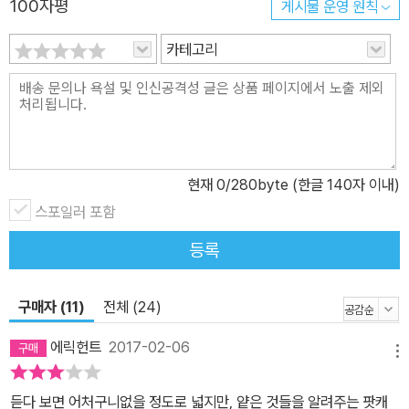
100자평
게시물 운영 원칙
들에게 ‘커피 한 잔 마시는 정도의 가벼운 습관’으로도 생활이 달라지
카테고리
는 경험을 전하고 싶었다고 저자는 말한다. 자전거 타는 방법을 열심
히 읽는다고 해서 바로 자전거를 탈 수 있는 것은 아니다. 이론만 가지
고는 자기가 겪는 특유의 감정과 신체 변화를 알 수 없다. 『숨쉬듯 가
볍게』는 실제로 내 몸과 마음이 어떻게 느끼고 변화하는지 관찰하는
과정을 쉽게 따라갈 수 있도록 한다. 고통의 크기는 사람마다 타고난
‘민감성’에 따라 달라지기도 하는데, 이 때문에 어느 한 가지 방법으로
현재
0
/280byte (한글 140자 이내)
내면을 보살핀다는 것은 불가능하다. 저자 김도인은 무조건 ‘이렇게
스포일러 포함
하라’고 주문하지 않는다. 다만 일상을 잠시 멈추고 ‘홀로 있는 시
등록
간’을 통해 자신의 내면 곳곳을 이해하도록 안내한다. 상처를 피하며
사느라 정작 매일 폭풍 속에 있는 사람들, 상처와 함께 성장하는 법을
고민하는 이들에게 이 책을 권한다. 그야말로 숨 쉬듯 가볍게 마주할
구매자 (11)
전체 (24)
수 있는 고요의 시간을 발견할 수 있을 것이다.
에릭헌트
2017-02-06
메뉴
듣다 보면 어처구니없을 정도로 넓지만, 얕은 것들을 알려주는 팟캐