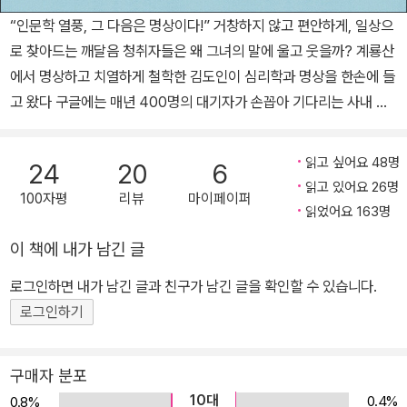
“인문학 열풍, 그 다음은 명상이다!” 거창하지 않고 편안하게, 일상으
로 찾아드는 깨달음 청취자들은 왜 그녀의 말에 울고 웃을까? 계룡산
에서 명상하고 치열하게 철학한 김도인이 심리학과 명상을 한손에 들
고 왔다 구글에는 매년 400명의 대기자가 손꼽아 기다리는 사내 교
육 프로그램이 있다. 직원들의 스트레스를 살펴 마음의 평화를 찾는
7주간의 ‘명상’ 프로그램이다. 이 과정을 이수한 구글 직원들은 감정
읽고 싶어요 48명
24
20
6
조절 능력이 높아지면서 자신감과 인간관계, 업무력, 리더십 문제가
읽고 있어요 26명
100자평
리뷰
마이페이퍼
연쇄적으로 해결됐다고 평가한다. 구글뿐 아니라 야후, 나이키, 골드
읽었어요 163명
만삭스 등 유수의 글로벌 기업들이 사내에 ‘명상의 방’을 두고, 명상수
이 책에 내가 남긴 글
업을 제공하는 데 지원을 아끼지 않는다. 과거에는 현실과는 동떨어
진 신비의 영역에 머물렀던 명상이 세계적 흐름으로 자리 잡은 것이
로그인하면 내가 남긴 글과 친구가 남긴 글을 확인할 수 있습니다.
다. 이제 명상은 거창한 깨달음을 좇는 특별한 사람들의 전유물이 아
로그인하기
니다. 헬스를 해서 복근을 만들 듯 명상을 해서 ‘마음 근육’을 만들면,
누구나 현실의 스트레스를 보다 편안히 받아들일 수 있기 때문이다.
구매자 분포
『숨쉬듯 가볍게』는 이렇게 우리 삶으로 한 걸음 더 가까이 들어온 명
10대
0.4%
0.8%
상에 심리학을 접목한다. 흥미로운 심리학 이론으로 마음에 지도를