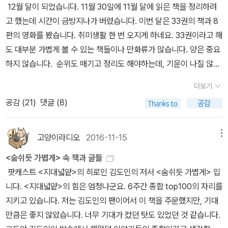
12월 달이 되었습니다. 11월 30일에 11월 달에 읽은 책을 정리하려
고 했는데 시간이 금방지나가 버렸습니다. 이번 달은 33권의 책과 8
편의 영화를 봤습니다. 취미생활 한 번 오지게 하네요. 33권이라고 해
도 대부분 가볍게 볼 수 있는 책들이나 만화류가 많습니다. 양은 중요
하지 않습니다. 순위도 매기고 정리도 해야하는데, 기운이 나질 않네
요. 전부다 소개는 못하겠고 좋았던 책 위주로 소개하겠습니다. 공교
더보기
롭게도 1~5위가 전부 신간입니다. 7월 출간된 <니체와 걷다>를 제
공감 (
21
)
댓글 (8)
외하고는 10, 11월 출간된 따끈따끈한 신간들입니다. 도서관 신간신
청과 서평단 덕분에 좋은 신간들을 빨리 만나보게 되었습니다^^1. <
킬러 안데르스와 그의 친구 둘>요나스 요나손 지음, 임호경 옮김 / 열
고양이라디오
2016-11-15
메뉴
린책들 / 2016년 11월 대박을 친 스웨덴 작가 요나스 요나손의 3번
<숨쉬듯 가볍게> 속 책과 글들
째 작품입니다. 개인적으로 <창문을 넘어선 100세 노인> 만큼 혹은
팟캐스트 <지대넓얕>의 히로인 김도인의 저서 <숨쉬듯 가볍게> 입
그 이상으로 재미있었습니다. 서평단에서 책을 받고 단숨에 읽었습니
니다. <지대넓얕>의 힘은 엄청나군요. 6주간 종합 top100의 자리를
다. 최근 작가 분들 중 유머가 가장 뛰어난 작가가 아닌가 싶습니
지키고 있습니다. 저는 김도인의 팬이어서 이 책을 주문했지만, 기대
다. 2. <월터가 나에게 가르쳐 준 것>브라이언 스티븐슨 지음, 고기
만큼은 좋지 않았습니다. 너무 기대가 컸던 탓도 있었던 것 같습니다.
탁 옮김 / 열린책들 / 2016년 10월 이 책도 서평단에 당첨되어 만나