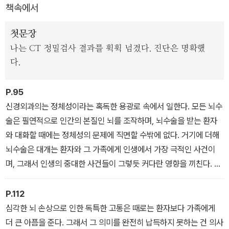
책속에서
첫문장
나는 CT 정밀검사 결과를 휙휙 넘겼다. 진단은 명확했
다.
P.95
신경외과의는 정체성이라는 혹독한 용광로 속에서 일한다. 모든 뇌수
술은 필연적으로 인간의 본질인 뇌를 조작하며, 뇌수술을 받는 환자
와 대화할 때에는 정체성의 문제에 직면할 수밖에 없다. 거기에 더해
뇌수술은 대개는 환자와 그 가족에게 인생에서 가장 극적인 사건이
며, 그래서 인생의 중대한 사건들이 그렇듯 커다란 영향을 끼친다. 이
처럼 결정적인 전환점에서 요점은 단순히 사느냐 죽느냐가 아니라 어
느 쪽이 살 만한 가치가 있는가이다. 가령 당신이나 당신의 어머니가
P.112
몇 달 더 연명하는 대가로 말을 못한다면 어떤 선택을 할 것인가? 치
심각한 뇌 손상으로 인한 독특한 고통은 때로는 환자보다 가족에게
명적인 뇌출혈이 일어날지도 모른다는 낮은 가능성을 완전히 제거하
더 큰 아픔을 준다. 그래서 그 의미를 완전히 납득하지 못하는 건 의사