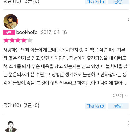
공감 (
19
)
댓글 (0)
그는 처음에 분노했고 곧이어 좌절했다. 서른여섯 해 동안 그는 누구
주’ 주인공을 원망할 수 없다. 같은 의미로 죽지만 생명을 책임 지려는
게 가장 중요한 게 뭔지 찾아내야 해요.”폴 칼라니티의 글에서 투병생
보다 치열하게 살았다. 이민자 출신 부모 슬하에서 태어나 결코 넉넉
마음을 어느 누구도 평가해서는 안 된다. 다행히 저자가 가진 암은 점
활의 감상적인 면은 거의 존재하지 않는다고 봐도 좋다. 폴은 오히려
지 않은 환경에서 성장했고, 지역에서 드물게 명문대에 진학해 학자
점 작아진다. 덕분에 다시 직장에 복귀할 수 있었다. 차라리 하지 말아
메뉴
죽음을 어떻게 받아들일 것인가에 대해 논하고 있다. 자신의 삶은 죽
금 대출과 비싼 월세를 걱정하며 고학했다. 어려서부터 되고 싶었던
야 할 일이었나.레지던트 생활을 하면서 다시 암이 재발한다. 그렇게
음을 마주하려는 탐구의 과정이었다는 1부, 유한한 삶 속에서도 그 의
bookholic
2017-04-18
작가의 길을 포기하고 의사가 되기로 결심했고, 그때부터는 오로지
죽음은 순식간에 찾아온다. 아무리 많은 끝을 준비했다 해도 끝은 누
미를 찾아내고 제대로 살아가려는 노력과 그 희망이 좌절되더라도 무
신경외과 전문의가 되기 위해 모든 노력을 다 했다. 그 결과 동기들 중
구도 예측할 수 없다. 놀라웠다. 남겨진 아내는 슬픔을 넘어섰다. 그가
너지지 않는 위대한 정신을 담은 2부. 어느 날 갑자기 확 줄어버린 체
사랑하는 딸과 아들에게 보내는 독서편지 0. 이 책은 작년 하반기부
에서도 인정받는 축에 속했고, 레지던트 과정을 수료하면 바로 와달
그립지만 슬픔보다 더 소중한 마음이 피어났다고 말했다. 오히려 암
중에서 자신의 이상 징후를 예감한 순간부터, 손끝이 갈라져 고통스
터 많은 인기를 얻고 있던 책이란다. 작년에이 출간되었을 때 아빠도
라는 병원도 많았다. 암으로 인해 그가 과거에 했던 노력과 미래에 하
이 발견되기 전에 둘은 이혼 위기가 있었다. 암은 그 둘을 다시이어주
런 와중에도 장갑을 끼고 원고를 마쳤다는 아내 루시의 목격에 이르
책 소개를 봐서 무슨 내용을 담고 있는지는 알고 있었어. 불치병을 앓
고자 했던 일들은 물거품처럼 사라졌다. 남은 것은 무너진 육체와 극
었고 새 생명을 품을 용기를 주었다. 끝은 다른 시작을 만들었다. 끝이
기까지…. 남겨진 사람들과 그를 뒤따를 사람들에게 자신의 고통을,
는 젊은의사가 쓴 수필. 그 상황만 생각해도 불쌍하고 안타깝다는 생
심한 고통, 젊은 아내와 경제적 부담, 그리고 못 다 이룬 꿈 정도였다.
지만 끝이 아니었다. 새로운 사랑을 배우고 간절함을 배우고 생명이
경험을 공유하기 위해 죽음 앞에서도 명징한 의식을 유지하려 했던
각이 들었어.죽음. 그것이 삶의 일부라고 하지만,어린 나이에 찾아오
그는 병원 침대에 누워 하염없이 죽음을 기다리는 대신 더 살아보기
주는 경외를 경험했다. 이 두 명이 경험한 끝은 이렇듯 특별했다.낙엽
폴의 절박함. 그것은 언젠가 자신이 추구했던 것은 목사의 역할이었
는 죽음은 삶의 일부라기 보다, 고통과 좌절과 불행이라고 생각해. 불
로 했다. 최대한 빨리 회복하는 방법을 찾아 업무에 복귀했고 놀라운
이 떨어진 땅만 보길 멈추고 나무 위를 바라본다. 푸른 하늘이 끝없이
더보기
다는 고백을 떠올리게 한다.어떻게 죽음을 앞두고서 사랑과 희망을
치병 판정을 받은 본인 뿐만 아니라, 그를 사랑하는 가족들과 친구들.
양의 업무를 해냈다. 완치를 기대할 수 없다고 해서 의사로 살고자 했
높게 펼쳐져 있다. 구름 없는 하늘이 청명하다. 그 옆에 나뭇가지에 감
잃지 않고 의미 있는 날들을 살아낼 수 있었을까. 영원한 이별에 앞선
공감 (
18
)
댓글 (0)
그들 모두에 고통과 불행을 안겨 주게 되잖아. 이 책을 읽으면 그와그
던 꿈을 포기하고 싶진 않았다. 인공수정으로 아이도 가졌다. 아내와
이 달려있다. 점점 붉은빛으로 변해간다. 어느 나무에서는 대추가 달
신체적 고통과 정신적인 무너짐에 대한 막연한 두려움을 이겨낼 수
의 가족이 느낄 아픔이 전달될 것 같아서, 아빠는 읽을 생각이 없었단
아이에게 미안한 일을 하는 것이 아닐까 걱정했지만 아내와 가족들은
려있다. 낙엽이 끝을 알리고 그 자리를 과실이 대신한다. 열매가 새로
있었을까. 소중한 사람이 병원에 다녀올 때 마다 검사 결과에 가슴을
다. 그런데 이후에는 여러 가지 경로로 이 책은 아빠의 눈에 자꾸 띠었
메뉴
그의 아이를 간절히 원했다. 마침내 딸 케이디가 태어났고, 8개월 후
운 시작을 알린다. 2010년 임신을 간절히 바랬다. 의사 말을 잘 들었
쓸어내리기도 한참, 폴의 이야기에서 삶의 한 조각을 발견한다. 그렇