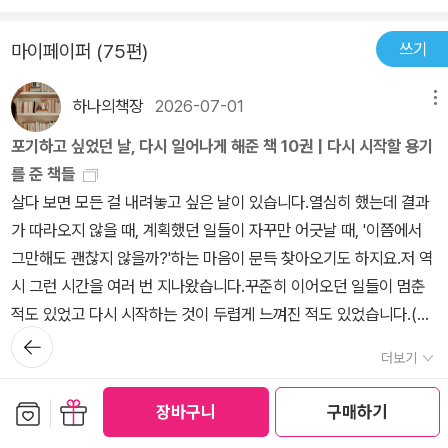
이 빠지고 살이 많이 빠진 모습이었지만, 미소 가득한 얼굴로 함께한
미국의 이름 있는 대학에서 문학과 철학을 공부하던 폴은 '생리적, 영
충분할까? 물론 지능만으로는 충분치 않고 도덕적 명확성 또한 필요
사진은그들이 얼마나 행복했음을 보여주고 있었단다. 그래도 일찍 찾
적인간'을 이해할 수 있는 길은 의사가 되는 것이라는 생각을 하고 의
했다. 앞으로 내가 지식뿐 아니라 지혜도 함께 얻게 될 거라고 믿는 수
쓰기
마이페이퍼 (75편)
아온 죽음은 너무 가슴이 아프구나. 3.이 책을 읽는 내내 그가 왜 암에
과 대학원에 들어가게 된다. 의사의 길을 걷던 폴은 레지던트 최고참
밖에 없었다.(89-90p.)베케트의 포조가 한 말이 옳을지도 모른다.
걸리게 되었을까 생각해 보았어. 그의삶을 돌이켜 보면 그는 늘 자신
시기에 본인의 몸에 문제가 있음을 인지하고 검사한 결과 본인이 폐
삶은 너무나 짧은 ‘잠깐‘이기에 충분히 고민할 시간이 없을지도 모른
하나의책장
2026-07-01
메뉴
이 하고 싶은 일을 스스로 찾아서 해왔는데 말이야. 아무리 열정이 있
암에 걸렸다는 사실을 알게 된다. 치료를 시작하고 몸이 조금씩 회복
다. 하지만 내게 맡겨진 역할, 즉 겸자를 든 무덤 파는 사람으로서 죽
고, 자신이 하고 싶은 일을 해도 건강을 해칠 만큼 무리를 하면 안된다
포기하고 싶었던 날, 다시 일어나게 해준 책 10권 | 다시 시작할 용기
되면서 다시 의사로 복귀하게 되고 그 사이 사랑하는 아내 루시 사이
음의 시간과 방법에 직접적으로 개입하는 일을 충실히 해내야 한다.
는 생각이 들었단다. 폴이 처음 암이 발생했을 때 조금만 더 조심하고,
를 준 책들
에서 딸 케이디도 태어난다. 틈틈히 [숨결이 바람될 때] 책을 써가며
(90p.)
건강이 좀더 좋아질때까지 기다렸으면 어땠을까 하는 아쉬움이 자꾸
살다 보면 모든 걸 내려놓고 싶은 날이 있습니다.열심히 했는데 결과
치료도 병행한다.그러나 폴의 병세가 악화되고 더이상 일을 할 수 없
만 드는구나.이 책을 읽고 있을 때 인터넷 신문에서 암의 원인 중 가장
가 따라오지 않을 때, 계획했던 일들이 자꾸만 어긋날 때, '이쯤에서
게 되며 병 치료에 전념하게 된다. 가능한 치료 방법들을 다 동원하여
많이 차지하는 것이 우연이라는 기사를 보았어. 환경적인 요인, 유전
그만해도 괜찮지 않을까?'하는 마음이 문득 찾아오기도 하지요.저 역
치료했지만 더이상 손쓰기 어려워지게 되고 폴은 공격적인 치료방법
적인 요인도 있지만, 가장 많이 차지하는 것은 우연히 걸리는 것이라
시 그런 시간을 여러 번 지나왔습니다.꾸준히 이어오던 일들이 멈춘
으로 삶을 힘들게 이어가는 방법을 거부하고 편하게 마지막을 맞이하
고 하는구나. 이 책의지은이 폴도 결국 그 우연이라는 아주 작은 확률
적도 있었고 다시 시작하는 것이 두렵게 느껴진 적도 있었습니다.(오
기를 원하여 아내 루시와의 대화를 통해 더이상의 치료를 중단하고
뒤로가
에 걸려들었다는 생각이 들었어. 운명이란 것이 진짜 있나싶기도 하
랫동안 봐주신 분들은 아시겠지만)그럴 때마다 제게 힘이 되어준 것
가족들과 함께 마지막을 기다리며 약한 호흡을 이어가다 얼마 뒤 숨
기
더보기
고…남아 있는 루시와 케이디의 행복을 기원하면서 책을 덮었단다.
은 거창한 조언이 아닌 책 속의 한 문장이었습니다.오늘은 그런 마음
을 거두게 된다. 폴은 본인이 폐암이라는 진단을 받은 날 소리내어 울
공감 (
15
)
댓글 (0)
으로 포기하고 싶었던 날, 다시 일어나게 해준 책 10권을 소개해보려
고 힘들어하지만 곧 다가오는 죽음을 피하기 보다는 정면으로 바라보
보관함담기
선물하기
장바구니
구매하기
고 합니다.'무조건 힘내라'고 말하는 책이 아니라 천천히 다시 걸어갈
며 몸이 허락하는 한 사람을 치료하는 의사 일을 이어간다. 자신의 꿈,