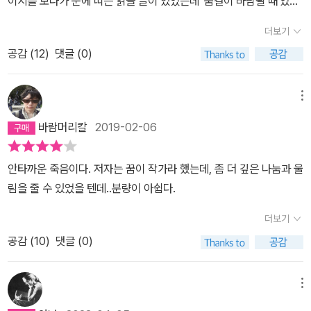
이지를 보다가 눈에 띠는 읽을 글이 있었는데 '숨결이 바람될 때'였다.
그리고 병을 앓고 있으니까처음에는 무리하지 않았어. 그는 수술 업
책을 읽고 객관식 문제에 답하는 건 행동을 취하고 그에 따른 책임을
없을 수도 있다. 끝은 항상 준비되지 않을 때 오기에
맛보기를 보고서 설레이는 마음을 안고 곧장 책을 샀다. 마지막엔 눈
무만 했어. 동료의사들의 배려도 있었던 것이지. 그런데 자격에는 그
지는 것과는 전혀 다른 문제였다. 아이의 어깨가 쉽게 나올 수 있게 머
더보기
물과 함께 읽었다. 같은 처지랄까. 다른 점이 있다면 폴 칼라니티는 갔
런 배려가 없었어.그가 아무리 뛰어난 의술을 가지고 있다고 해도 레
리를 신중하게 당겨야 한다는 사실을 아는 것과 그것을 직접 실행하
공감 (
12
)
댓글 (0)
고 나는 살아서 가족도 보고 무언가를 하고 있다는 것이다. 저자는 마
지던트 수료를 하기 위해서는 해야 할 일들이 있었던 거야. 그냥 수술
는 것은 다르다. 너무 세게 당기면 어떻게 될까?(‘돌이킬 수 없는 신
지막까지 의사로서 살다가 가고 있다. 그러면서 나를 멈추게 한 글-
만 하면 되는 것이 아니고, 응급실에서도 일하는 등 다른일들도 많았
경 손상‘, 내 뇌가 소리쳤다.) 임산부가 힘을 줄 때마다 머리가 밖으로
'의사의 임무는 죽음을 늦추거나 환자에게 예전의 삶을 돌려 주는 것
어. 폴도 자신이 암을 앓고 있다고 해서 혜택을 받으면 안된다고 생각
메뉴
나오고, 쉴 때마다 머리가 다시 들어갔다. 3보 전진, 2보 후퇴의 느낌
이 아니라, 삶이 무너져 버린 환자와 그 가족을 가슴에 품고 그들이 다
했어. 그래서 폴은 다른 레지던트와 마찬가지로 똑같이 일했어. 예전
이었다. 나는 기다렸다. 인간의 뇌는 생명체의 가장 기본적인 임무인
바람머리칼
2019-02-06
시 일어나 자신들이 처한 실존적 상황을 마주보고 이해할 수 있을 때
보다조금 더 피곤함을 느꼈지만, 그것은 자신이 원하는 일이었어. 그
출산을 위험한 일로 만든다. 하지만 바로 그 뇌 덕분에 산부인과, 심장
까지 돕는 것이다.' 저자는 육적 의사, 나는 영적 의사인 목사. 생각하
리고레지던트 수료를 위한 모든 자격을 갖추게 되었단다. 그리고 여
진통계, 경막외 마취제, 응급 제왕절개술 같은 것들이 가능해지고 또
안타까운 죽음이다. 저자는 꿈이 작가라 했는데, 좀 더 깊은 나눔과 울
며 눈물을 얼마나 훔쳤는지 모른다. 아는 이들에게 이 책을 꼭 권하고
러 대학에서 스카우트 제의도 들어왔어. 이제 진짜 의사가 된 것이야.
필요해졌다. (87p.)'저, 어젯밤에 그 쌍둥이는 어떻게 됐나요?' 내가
림을 줄 수 있었을 텐데..분량이 아쉽다.
있다.
그리고 더 좋은 소식. 루시는 임신을 했어. 그들에게 아이가 생긴 거
물었다.그녀는 어두운 표정으로 소식을 전해주었다. 한 아이는 어제
지. 폴에게도 약간은 불안하지만 다시 행복한미래를 준비할 수 있다
더보기
오후에 죽었고, 다른 아이는 24시간을 채 버티지 못하고 내가 새로운
생각했어. 그러나, 다시 증세가 안좋아졌단다. 아무래도 너무 무리를
아이를 받을 무렵에 죽었다는 것이었다. 그 말을 듣는 순간 내 머릿속
공감 (
10
)
댓글 (0)
했던 것 같아. 아빠가생각하기에도 그가 너무 일찍 의사의 길로 돌아
에는 죽음이라는 한계에 다다른 쌍둥이의 상황에 너무도 잘 들어맞는
왔다는 생각이 들어. 좀더 건강해진 다음에 복귀를 했으면어떨까 하
사뮈엘 베케트의 은유만이 떠올랐다. '우리는 어느 날 태어났고, 어느
메뉴
는 생각이 들었어. 아무리 열정이 있어도 건강이 우선 아니겠니. 아빠
날 죽을 거요. 같은 날, 같은 순간에. 여자들은 무덤에 걸터앉아 아기