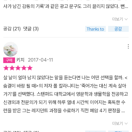
전도 유망한 로맨티시스트 의사였다. 그가 그린 삶은 몸이 망가지며
사가 남긴 감동의 기록’과 같은 광고 문구도 그리 끌리지 않았다. 뻔하
끝난다. 건강했을 시절 저자가 의사로서 산부인과 실습을 했던 기억
겠지- 하는 생각이 들어서였다. 그러나 폴 칼라니티의 글을 읽은 나
더보기
을 이야기한다. 쌍둥이를 조산한 산모. 급박한 상황에서 제왕절개를
는, 이제 그의 생에 대해 겸허한 자세를 취한다. 가슴이 찡해졌다거나,
결심하고 결국 아이를 꺼냈지만 쌍둥이 둘은 금방 생명을 잃는다. 과
공감 (
21
)
댓글 (3)
눈시울이 붉어졌다거나 하는 것이 아니라- 죽음을 향하는 길목에서
연 다른 선택을 했다면 쌍둥이는 살 수 있었을까에 대해 의문을 갖는
그를 마주하려 한 이 젊은이가, 얼마나 삶을 사랑하고 아꼈는지 그리
다. 24주에 나온다면 태아는 살 수 있다. 안타깝게도 쌍둥이는 그 정
고 얼마나 열심히 살아왔고 살아가려고 노력하는지를 알게 되었기 때
메뉴
도 주수가 되지 못했다. 그럼에도 의사는 태아를 꺼내는 결정을 했다.
문이다.그렇기 때문에 이 책의 리뷰를 쓰는 것은 무용하다고 여긴다.
키치
2017-04-11
앞서 영화 ‘24주’에 나오는 주인공 선택과 같은 게 아닐까? 이 결정
별점을 매기는 것도 마찬가지다. “죽음을 실제로 겪는 것보다 죽음을
을 한 의사는 당당하게 말한다. 내 결정은 옳았다고. 젊지만 그는 죽는
더 잘 이해할 수 있는 방법이 어디 있겠는가?”, 되묻던 청년이 그 고통
살 날이 얼마 남지 않았다는 말을 듣는다면 나는 어떤 선택을 할까. <
다. 죽어가고 있다. 끝이 정확히 보이는 그때, 그는 체외수정을 통해
을 예상하지 못했던 것처럼. 문학에 빠졌던 폴 칼라니티가 의학을 탐
숨결이 바람 될 때>의 저자 폴 칼라니티는 '죽어가는 대신 계속 살아
아이 낳기를 결정한다. 자신이 죽은 후, 아내가 살아내야 할 미래를 걱
구하게 되는 과정, 의사가 된 후의 고충과 자기반성, 의사와 환자의 삶
가기'를 선택했다. 스탠퍼드 대학교에서 영문학과 생물학을 전공하고
정한다. 걱정한다면 과연 자신 유전자를 남기는 일이 의미 있는 걸
두 가지를 동시에 경험하고서 써 내린 이 기록 앞에- 이 책의 여기는
신경외과 전문의가 되기 위해 하루 열네 시간씩 이어지는 혹독한 수
까? 아내에게 육아에 대한 짐을 맡기고 죽음을 맞이하는 건 오히려
어떠했고 이 대목은 어떠했다며 평가하기엔 나는 이 명제에 대해 아
련을 받은 그는 레지던트 과정을 수료하기 직전 폐암 4기 판정을 받
더 큰 짐이 아니었을까? 부부는 결국 딸을 낳았다. 새로운 생명을 잉
는 것이 너무 적다. 삶과 죽음. 이 명제에 대해 말이다. 그러나 한 가지
는다. 그때 그의 나이 서른여섯 살. 그의 곁에는 사랑하는 아내가 있었
태하고 양육하는 일. 죽음이 앞에 보이는 사내와 그를 사랑하는 아내
말할 수 있는 것이 있다면, 밑줄긋기를 모아두고서야 알게 된 것이지
더보기
고, 그의 앞날엔 막대한 부와 명성이 보장되어 있었다. 암 선고를 받은
가 내린 결정이다. 자신이 책임져야 할 새 생명에게 끝을 결정한 ‘24
만 내가 폴의 기록에서 어떤 해답을 구하고 있었다는 것이다.“당신에