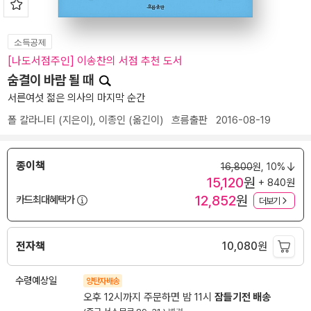
소득공제
[나도서점주인] 이송찬의 서점 추천 도서
숨결이 바람 될 때
서른여섯 젊은 의사의 마지막 순간
폴 칼라니티
(지은이),
이종인
(옮긴이)
흐름출판
2016-08-19
종이책
16,800
원,
10%
15,120
원
+ 840원
12,852
원
카드최대혜택가
더보기
전자책
10,080
원
수령예상일
양탄자배송
오후 12시까지 주문하면 밤 11시
잠들기전 배송