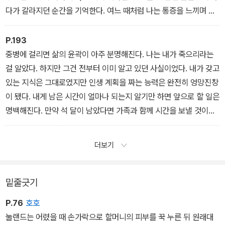
다가 갈라지던 순간을 기억한다. 여느 때처럼 나는 통증을 느끼며 깨
어났고, 아침을 먹은 다음엔 할 일이 아무것도 없었다. ‘나는 계속 나
아갈 수 없어.’라고 생각하는 순간, 그에 대한 응답이 떠올랐다. 그건
P.193
내가 오래전 학부 시절 배웠던 사뮈엘 베케트의 구절이기도 했다. “그
중병에 걸리면 삶의 윤곽이 아주 분명해진다. 나는 내가 죽으리라는
래도 계속 나아갈 거야.” 나는 침대에서 나와 한 걸음 앞으로 내딛고
걸 알았다. 하지만 그건 전부터 이미 알고 있던 사실이었다. 내가 갖고
는 그 구절을 몇 번이고 반복했다. “나는 계속 나아갈 수 없어, 그래도
있는 지식은 그대로였지만 인생 계획을 짜는 능력은 완전히 엉망진창
계속 나아갈 거야(I can’t go on. I’ll go on).”
이 됐다. 내게 남은 시간이 얼마나 되는지 알기만 하면 앞으로 할 일은
명백해진다. 만약 석 달이 남았다면 가족과 함께 시간을 보낼 것이다.
1년이라면 책을 쓸 것이다. 10년이라면 사람들의 질병을 치료하는 삶
으로 복귀할 것이다. 우리는 한 번에 하루씩 살 수 있을 뿐이라는 진리
더보기
도 별 도움이 되지 않았다. 그 하루를 가지고 난 대체 뭘 해야 할까?
밑줄긋기
P.76
호호
눌랜드는 어렸을 때 손가락으로 할머니의 피부를 꾹 누른 뒤 원래대