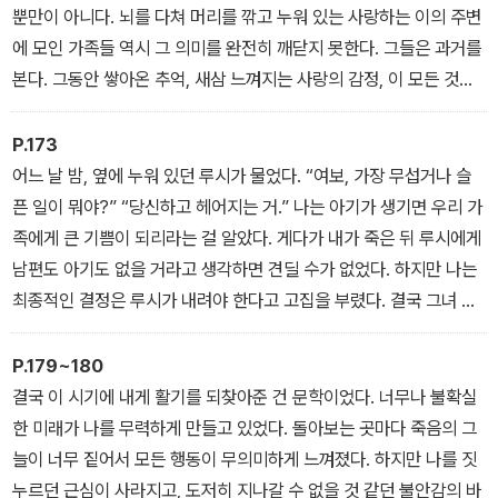
기 위해 시력 손상을 감수해야 한다면? 발작을 멈추려고 하다가 오른
뿐만이 아니다. 뇌를 다쳐 머리를 깎고 누워 있는 사랑하는 이의 주변
손을 못 쓰게 된다면? 당신의 아이가 얼마만큼 극심한 고통을 받으면
에 모인 가족들 역시 그 의미를 완전히 깨닫지 못한다. 그들은 과거를
차라리 죽는 게 낫겠다고 말하게 될까?
본다. 그동안 쌓아온 추억, 새삼 느껴지는 사랑의 감정, 이 모든 것을
그들 앞에 놓인 몸이 대변한다고 생각한다. 하지만 나는 앞으로 들이
닥칠 미래를 본다. 외과 수술로 목에 뚫은 구멍을 통해 연결된 호흡보
P.173
조기, 복부에 낸 구멍으로 한 방울씩 똑똑 떨어지는 투명한 액체, 장기
어느 날 밤, 옆에 누워 있던 루시가 물었다. “여보, 가장 무섭거나 슬
간 지속되는 고통스러운 치료 과정과 불완전한 회복. 때로는 환자가
픈 일이 뭐야?” “당신하고 헤어지는 거.” 나는 아기가 생기면 우리 가
사람들이 기억하는 예전의 모습으로 되돌아가지 못하는 경우도 많다.
족에게 큰 기쁨이 되리라는 걸 알았다. 게다가 내가 죽은 뒤 루시에게
남편도 아기도 없을 거라고 생각하면 견딜 수가 없었다. 하지만 나는
최종적인 결정은 루시가 내려야 한다고 고집을 부렸다. 결국 그녀 혼
자 아기를 키워야 할 텐데, 내 병이 악화되면 나까지 돌보느라 더 힘들
것이었다. “아기가 생기면 우리가 제대로 시간을 함께 보낼 수 있을
P.179~180
까?” 루시가 물었다. “아기와 헤어져야 한다면 죽음이 더 고통스럽지
결국 이 시기에 내게 활기를 되찾아준 건 문학이었다. 너무나 불확실
않을까?” “그렇다 해도 아기는 멋진 선물 아니겠어?” 내가 말했다.
한 미래가 나를 무력하게 만들고 있었다. 돌아보는 곳마다 죽음의 그
루시와 나는 고통을 피하는 것만이 삶은 아니라고 느꼈다.
늘이 너무 짙어서 모든 행동이 무의미하게 느껴졌다. 하지만 나를 짓
누르던 근심이 사라지고, 도저히 지나갈 수 없을 것 같던 불안감의 바