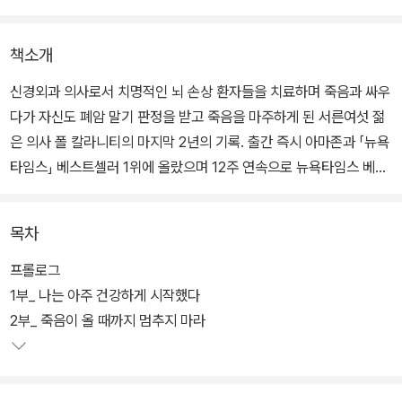
책소개
신경외과 의사로서 치명적인 뇌 손상 환자들을 치료하며 죽음과 싸우
다가 자신도 폐암 말기 판정을 받고 죽음을 마주하게 된 서른여섯 젊
은 의사 폴 칼라니티의 마지막 2년의 기록. 출간 즉시 아마존과 「뉴욕
타임스」 베스트셀러 1위에 올랐으며 12주 연속으로 뉴욕타임스 베스
트셀러 1위 자리를 지켰다.
목차
<어떻게 죽을 것인가> 저자 아툴 가완디는 "삶에 대해 많은 것을 가
르쳐주는, 감동적이고 슬프고 너무 아름다운 책"이라고 평하며 그의
프롤로그
죽음을 안타까워했다. 죽어가는 대신 살아가는 것을 선택한 고뇌와
1부_ 나는 아주 건강하게 시작했다
결단, 삶과 죽음, 의미에 대한 성찰, 숨이 다한 후에도 지속되는 사랑
2부_ 죽음이 올 때까지 멈추지 마라
과 가치에 대한 감동적인 실화.