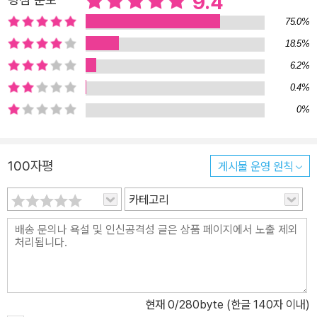
9.4
미 있게 하는가라는 주제에 매혹되었고, 문학은 삶의 의미를 이야기
75.0%
의 형태로 전달해 주었다. 그러다가 그는 인간의 정신은 뇌의 작용이
18.5%
라는 것을 알게 되어 스탠포드 대학에서 영문학과 생물학을 전공한
6.2%
다. 생리적 존재이며 동시에 영적 존재인 인간을 탐구하면서 그는 결
국 의사가 되기로 결심한다. 그것은 “고통받는 사람들과 관계를 맺고
0.4%
육체의 쇠락과 죽음 앞에서도 인간의 삶을 의미 있게 만들어주는 것
0%
은 무엇인가 하는 문제를 계속 고민할 수 있는 기회였다.” 폴 칼라니
티는 바로 그런 소명의식에서 전문 분야를 선택했다. “신경외과는 가
100자평
게시물 운영 원칙
장 도전적으로 또한 가장 직접적으로 의미, 정체성, 죽음과 대면하게
해줄 것 같았다.” 이처럼 인문학적 통찰로부터 의사라는 직업을 선택
카테고리
하고, 치명적인 뇌손상 환자들을 치료하며 그들에게 무엇을 해줄 수
있을까 끊임없이 고민해온 저자의 삶은 의학이, 과학이 인간의 삶에
어떤 역할을 할 수 있을지, 좋은 의사란 어떤 것인지 우리 사회에 화두
를 던진다. 신경외과의는 정체성이라는 혹독한 용광로 속에서 일한
다. 모든 뇌수술은 필연적으로 인간의 본질인 뇌를 조작하며, 뇌수술
현재
0
/280byte (한글 140자 이내)
을 받는 환자와 대화할 때에는 정체성의 문제에 직면할 수밖에 없다.