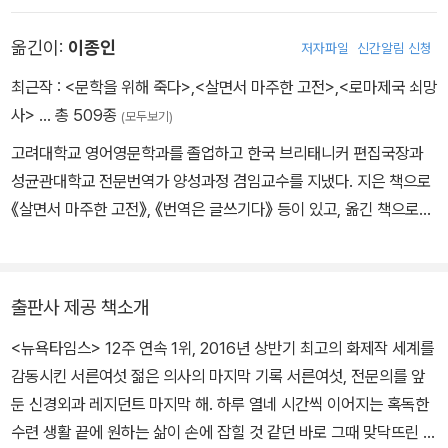
정을 이수한 뒤 예일 의과 대학원에 진학해 의사의 길을 걸었다. 졸업
옮긴이:
이종인
저자파일
신간알림 신청
후에는 모교인 스탠퍼드 대학 병원으로 돌아와 신경외과 레지던트 생
활을 하며 박사 후 연구원으로 일했다. 연구 업적을 인정받아 미국 신
최근작 :
<문학을 위해 죽다>
,
<살면서 마주한 고전>
,
<로마제국 쇠망
경외과 학회에서 수여하는 최우수 연구상을 수상하기도 했다. 최고의
사>
… 총 509종
(모두보기)
의사로 손꼽히며 여러 대학에서 교수 자리를 제안받는 등 장밋빛 미
고려대학교 영어영문학과를 졸업하고 한국 브리태니커 편집국장과
래가 눈앞에 펼쳐질 무렵, 암이 찾아왔다. 환자들을 죽음의 문턱에서
성균관대학교 전문번역가 양성과정 겸임교수를 지냈다. 지은 책으로
구해 오던 서른여섯 살의 젊은 의사가 하루아침에 자신의 죽음과 맞
《살면서 마주한 고전》, 《번역은 글쓰기다》 등이 있고, 옮긴 책으로
닥뜨리게 된 것이다. 의사이자 환자의 입장에서 죽음에 대한 독특한
《로마제국 쇠망사》, 《작가는 왜 쓰는가》, 《호모 루덴스》 등이 있다.
철학을 보인 그는 힘든 투병 생활 중에도 레지던트 과정을 마무리하
는 등 삶에 대한 의지를 놓지 않았다. 약 2년간의 투병 기간 동안 ‘시
간은 얼마나 남았는가(How Long Have I Got Left?)’, ‘떠나기 전
출판사 제공 책소개
에(Before I Go)’라는 제목의 에세이를 각각 <뉴욕타임스>와 <스
<뉴욕타임스> 12주 연속 1위, 2016년 상반기 최고의 화제작 세계를
탠퍼드메디슨>에 기고했고, 독자들의 엄청난 반향을 불러일으켰다.
감동시킨 서른여섯 젊은 의사의 마지막 기록 서른여섯, 전문의를 앞
2015년 3월, 아내 루시와 딸 엘리자베스 아카디아 등 사랑하는 많은
둔 신경외과 레지던트 마지막 해. 하루 열네 시간씩 이어지는 혹독한
사람을 남기고 세상을 떠났다.
수련 생활 끝에 원하는 삶이 손에 잡힐 것 같던 바로 그때 맞닥뜨린 폐