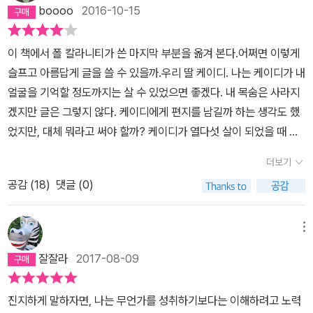
단다. 인터넷서점을 클릭하면 초기 화면에 자주 소개되고, SNS에서
저자는 머나먼 길을 떠났다. 2013년 5월에 가장 친한 친구에게 이메
다. ‘명의’에도 나온 그 의사 말을 신뢰했다. 뱃속에 뛰는 심장이 세 개
boooo
2016-10-15
기 때문에, 당신에게 폴이 남긴 기록을 무턱대고 감동이라며 추천하
읽은 사람들의 리뷰가 자주 보이고, 서점에 갔을 때도 눈에 많이 띠고,
일로 말기 암에 걸렸다는 소식을 전하면서 폴은 이렇게 썼다. '그나마
가 있었다. 빠른 시간 나는 선택을 해야 했다. 절대 내게 이런 선택은
기 보다는, 언젠가 때가 되어 당신과 자연스럽게 ‘만나길’ 바란다. 삶
그렇게 eye contact을 많이 해서인지 이 책은 읽어봐야 하는 책인
좋은 소식이라면 내가 이미 브론테 자매나 키츠, 스티븐 크레인보다
없을 거라 생각했다. 그럼에도 해야 했다. 태아 세 명을 30주 이상 품
이 책에서 폴 칼라니티가 쓴 마지막 부분을 옮겨 본다.어쩌면 이렇게
과 죽음에 대한 유려한 문장들과 함께…. “죽음은 누구에게나 찾아오
가 싶었어. 그래서읽었어. 분명 이 책을 읽으면서 지은이와 지은이의
는 더 오래 살았다는 거지. 나쁜 소식은 내가 아무것도 쓰지 못했다는
고 있지 못하리란 엄마로서 직감을 믿었다. 한 아이를 보낸 후 뱃속 세
슬프고 아름답게 글을 쓸 수 있을까.우리 딸 케이디. 나는 케이디가 내
는 순회 방문객과도 같지만, 설사 내가 죽어가고 있더라도 실제로 죽
가족의 아픔으로 같이 아파할 것을 예상하면서 말이야. 그래도 그를
거고.' (258-9)작가가 되겠다는 꿈도 이뤘다. 어려서부터 문학을 사
태아 모두 내 뱃속에서 버티지 못했다. 그렇게 나머지 태아마저 9월
얼굴을 기억할 정도까지는 살 수 있었으면 좋겠다. 내 목숨은 사라지
기 전까지는 나는 여전히 살아 있다.”
통해 무엇인가 예를 들어 희망이라든가, 삶의 소중함이라든가, 좋은
랑한 그는 의사가 되기 전 대학에서 영문학을 전공하고 석사 학위까
에 모두 보내야 했다. 간사한 내 마음에 수치심이 일었다. 세 아이를
겠지만 글은 그렇지 않다. 케이디에게 편지를 남길까 하는 생각도 했
메시지를 얻을 수도 있겠다 하고 책을 폈단다. 1. 지은이 폴 칼라니티
지 받았을 만큼 문학에 대한 열정이 상당했다. 의사가 된 후에도 뇌의
보냈지만 매달 임신이 되지 않아 눈물을 흘렸던 그때보다 덜 슬픈 나
었지만, 대체 뭐라고 써야 할까? 케이디가 열다섯 살이 되었을 때 어
의 부모님은 인도에서 태어나 미국으로 이민을 오신 분들이고,폴은
규칙을 가장 명쾌하게 제시하는 것은 신경과학이지만 정신적인 삶을
를 마주 했기 때문이다. 책 안에서 힘든 몸 때문에 암이 전이가 심해서
떤 모습일지 나는 알 수가 없다. 우리가 지어준 별명이 딸아이 마음에
미국에서 태어났어. 아버지를 비롯하여 친척들 중에 의사가 많았지만
더보기
가장 잘 설명해주는 것은 문학이라는 생각에는 변함이 없었다. 암 선
수술이 취소되길 바랐던 그 마음과 같았다. 다음에 다시 임신할 수 있
들지도 알 수 없다. 미래가 창창한 이 아이는, 기적이 벌어지지 않는
그는 작가를 꿈꾸는문학도였단다. 대학에서는 문학을 전공하고 대학
고를 받았을 때 그는 남은 날들 동안 글을 쓰고 싶다고 생각했고, 투병
는 몸이란 위로가 죽은 아이들에 대한 슬픔을 덮어 버렸기 때문이다.
공감 (
18
)
댓글 (0)
한 과거만 남아 있는 나와 아주 짧은 시간을 함께 보낼 것이다. 이 아
원에서도 문학을 전공했어.그러다가 어떤 봉사 활동이었나? 어린 환
하는 와중에도 펜을 놓지 않은 끝에 이 책을 세상에 선보일 수 있었다.
늦가을에 첫째 딸을 낳고, 늦여름에 둘째를 낳았다. 이제 가을이다. 아
이에게 내가 해줄 수 있는 말은 단 하나뿐이다.그 메시지는 간단하다.
자를 보고 생각이 바뀌었지. 그래서 의사의 길로 돌아섰단다. 그는 열
살 날이 얼마 남지 않았다는 말을 듣는다면 나는 어떤 선택을 할까. 저
이 셋을 모두 보냈던 그 가을. 곧 내 만삭도 끝이 난다. 내 뱃속에서 세
네가 어떻게 살아왔는지, 무슨 일을 했는지, 세상에 어떤 의미 있는 일
메뉴
심히 공부했어. 이제서야 의사의 길에 들어섰나 싶을 정도로 하늘이
자처럼 담대하게 죽음을 마주하고 주어진 삶을 살아낼 수 있을까. 마
번째 아이가 인생 시작을 준비하고 있다. 임신을 종료하기 위해 갔던
을 했는지 설명해야 하는 순간이 온다면, 바라건대 네가 죽어가는 아
내려준 일인 것처럼 열심이었어. 그리고 남들이 힘들어서 꺼려 한다
잘잘라
2017-08-09
음이 무겁다.
진통실에 새로운 시작을 맞이하러 간다. 세 아이 생명이 끝난 곳이 다
빠의 나날을 충만한 기쁨으로 채워줬음을 빼놓지 말았으면 좋겠구나.
고 하는 신경외과를 선택을 했어. 그런데도그는 그 어려운 인턴 생활
시 내 세 아이가 새로운 삶을 시작하는 곳이 됐다.계속 살아갈 만큼 인
아빠가 평생 느껴보지 못한 기쁨이었고, 그로 인해 아빠는 이제 더 많
과 레지던트 생활을 즐겁게 했어. 동료였던 루시와 결혼도 하고, 자신
진지하게 말하자면, 나는 무언가를 성취하기보다는 이해하려고 노력
생을 의미 있게 만드는 것은 무엇인가.(95) ‘숨결이 바람이 될 때’ 저
은 것을 바라지 않고 만족하며 편히 쉴 수 있게 되었단다. 지금 이 순