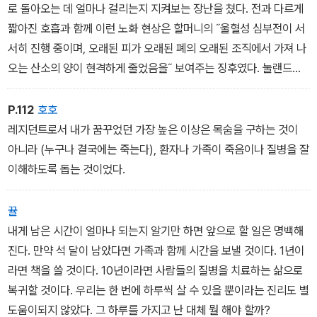
로 돌아오는 데 얼마나 걸리는지 지켜보는 장난을 쳤다. 전과 다르게
짧아진 호흡과 함께 이런 노화 현상은 할머니의 ˝울혈성 심부전이 서
서히 진행 중이며, 오래된 피가 오래된 폐의 오래된 조직에서 가져 나
오는 산소의 양이 현격하게 줄었음을˝ 보여주는 징후였다. 눌랜드의
이야기는 이렇게 계속되었다. ˝하지만 가장 확실한 건 할머니가 삶에
서 천천히 멀어져가고 있다는 사실이었다…………. 할머니는 기도를
P.112
호호
그만두었을 때쯤 사실상 다른 모든 일도 멈추었다.˝ 할머니에게 치명
레지던트로서 내가 꿈꾸었던 가장 높은 이상은 목숨을 구하는 것이
적인 뇌졸중이 찾아왔을 때, 눌랜드는 토머스 브라운경의 <의사의 종
아니라 (누구나 결국에는 죽는다), 환자나 가족이 죽음이나 질병을 잘
교(Religio Medici)>에서 본 구절을 떠올렸다. ˝우리는 엄청난 투쟁
이해하도록 돕는 것이었다.
과 고통을 딛고 이 세상에 오지만, 세상을 떠나는 일도 여간 어려운 일
이 아니다.˝
뀰
내게 남은 시간이 얼마나 되는지 알기만 하면 앞으로 할 일은 명백해
진다. 만약 석 달이 남았다면 가족과 함께 시간을 보낼 것이다. 1년이
라면 책을 쓸 것이다. 10년이라면 사람들의 질병을 치료하는 삶으로
복귀할 것이다. 우리는 한 번에 하루씩 살 수 있을 뿐이라는 진리도 별
도움이되지 않았다. 그 하루를 가지고 난 대체 뭘 해야 할까?