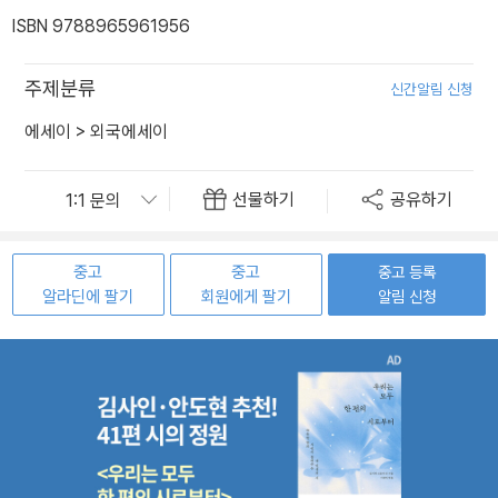
ISBN 9788965961956
주제분류
신간알림 신청
에세이
>
외국에세이
선물하기
공유하기
중고
중고
중고 등록
알라딘에 팔기
회원에게 팔기
알림 신청