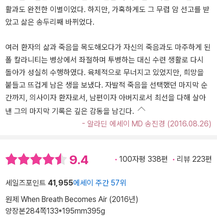
활과도 완전한 이별이었다. 하지만, 가혹하게도 그 무렵 암 선고를 받
았고 삶은 송두리째 바뀌었다.
여러 환자의 삶과 죽음을 목도해오다가 자신의 죽음과도 마주하게 된
폴 칼라니티는 병상에서 좌절하며 투병하는 대신 수련 생활로 다시
돌아가 성실히 수행하였다. 육체적으로 무너지고 있었지만, 희망을
붙들고 뜨겁게 남은 생을 보냈다. 자발적 죽음을 선택했던 마지막 순
간까지, 의사이자 환자로서, 남편이자 아버지로서 최선을 다해 살아
낸 그의 마지막 기록은 깊은 감동을 남긴다.
- 알라딘 에세이 MD 송진경 (2016.08.26)
9.4
100자평 338편
리뷰 223편
세일즈포인트
41,955
에세이 주간 57위
원제 When Breath Becomes Air (2016년)
양장본
284쪽
133*195mm
395g