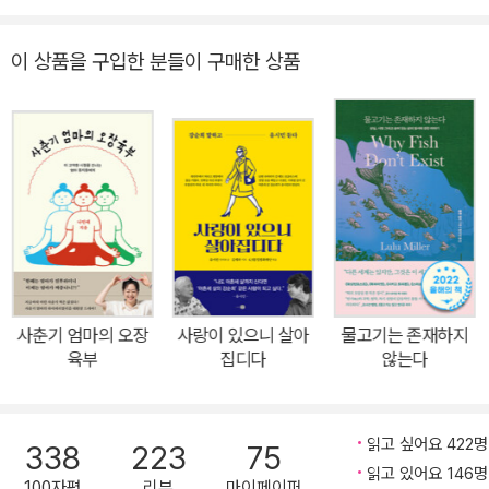
암 4기 판정은 폴 칼라니티의 삶을 송두리째 바꾸어 놓았다. 의사로
서 치명적인 뇌 손상 환자들을 치료하며 죽음과 싸우다가 자신도 환
이 상품을 구입한 분들이 구매한 상품
자가 되어 죽음과 마주친 그의 마지막 2년의 기록이 지적이고 유려한
언어로 펼쳐진다. 2013년 처음 암 선고를 받고 8개월이 지난 2014
년 1월 <뉴욕타임스>에 기고한 칼럼 ‘시간은 얼마나 남았는가(How
Long Have I Got Left?)’는 엄청난 반향을 일으켰다. 여기서 그는
죽음을 선고받았지만, 정확히 언제 죽을지는 모르는 불치병 환자의
딜레마를 절실하게 표현했다. 앞으로 몇 달 혹은 몇 년이 남았는지 명
확하다면 앞으로 나아가야 할 길은 분명할 것이다. 석 달이라면 나는
가족과 함께 그 시간을 보내리라. 1년이 남았다면 늘 쓰고 싶었던 책
을 쓰리라. 10년이라면 병원으로 복귀하여 환자들을 치료할 것이다.
사춘기 엄마의 오장
사랑이 있으니 살아
물고기는 존재하지
내 담당의는 이렇게 말할 뿐이다. “나는 시간이 얼마나 남았는지 말해
육부
집디다
않는다
줄 수 없어요. 당신 스스로 가장 소중한 것이 무엇인지 찾아내야 해
요.”(본문 중에서) 그는 언제 죽을지 정확히 알 수 없다면, 계속 살아
갈 수밖에 없음을 통감한다. 그는 수술실로 복귀하여 최고참 레지던
읽고 싶어요 422명
338
223
75
트로서 엄청난 업무량을 소화했고, 인공수정으로 그의 아내 루시는
읽고 있어요 146명
100자평
리뷰
마이페이퍼