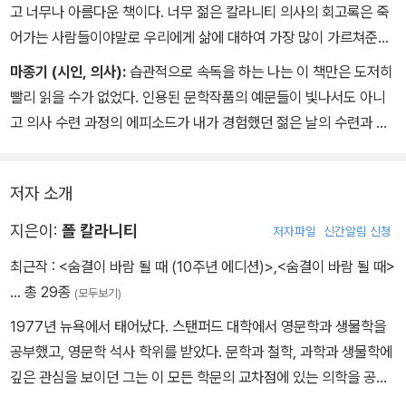
고 너무나 아름다운 책이다. 너무 젊은 칼라니티 의사의 회고록은 죽
어가는 사람들이야말로 우리에게 삶에 대하여 가장 많이 가르쳐준다
는 것을 증명한다.
마종기 (시인, 의사):
습관적으로 속독을 하는 나는 이 책만은 도저히
빨리 읽을 수가 없었다. 인용된 문학작품의 예문들이 빛나서도 아니
고 의사 수련 과정의 에피소드가 내가 경험했던 젊은 날의 수련과 같
아서만도 아니었다. 시간을 아껴 좋은 작품만 골라 읽는 사려 깊은 분
에게 나는 이 책을 조용히, 그러나 정성스럽게 추천한다.
저자 소개
지은이:
폴 칼라니티
저자파일
신간알림 신청
최근작 :
<숨결이 바람 될 때 (10주년 에디션)>
,
<숨결이 바람 될 때>
… 총 29종
(모두보기)
1977년 뉴욕에서 태어났다. 스탠퍼드 대학에서 영문학과 생물학을
공부했고, 영문학 석사 학위를 받았다. 문학과 철학, 과학과 생물학에
깊은 관심을 보이던 그는 이 모든 학문의 교차점에 있는 의학을 공부
하기로 마음먹고 케임브리지 대학에서 과학과 의학의 역사와 철학 과