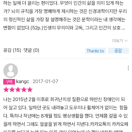
이 하는 분야에서도 인정을 받았어. 그는 행복을 기반으로 해서미래
하는 일에 더 끌리는 편이었다. 무엇이 인간의 삶을 의미 있게 하는
자가 항상 마음에 품고 있었던 질문이다. 개구쟁이 딸 둘이 끊임없이
간, 그건 내게 정말로 엄청난 일이란다.폴 칼라니티, <숨결이 바람 될
도 설계할 수 있었지.그런데. 그런데. 그런데…. 암에 걸렸어. 그것도
가? 뇌의 규칙을 가장 명쾌하게 제시하는 것은 신경과학이지만 우리
내게 요구한다. 물을 달라고 배고프다고 자전거를 타고 싶다고 놀이
때>, 이종인 옮김, 흐름출판
레지던트 생활 몇 개월을 남겨두고 말이야. 삼십 대 중반이 몸이 좀 안
의 정신적인 삶을 가장 잘 설명해주는 것은 문학이라는 내 생각에는
동산에 가고 싶다고. 그 요구는 끝나지 않는다. 끊임없이 계속되는 집
좋다는 느낌을 받았다고 해서, 암에걸렸다고 생각하는 사람은 없었을
변함이 없었다.(52p.)인생의 무의미와 고독, 그리고 인간의 상호 유
안 먼지와 빨랫감, 설거지할 그릇들. 해 놓으면 다시 또 어질러진 채
거야. 그런데 전문가라서 그런지 폴은 자신의 몸의 증상에 불길함이
대감에 대한 절박한 추구를 이야기하는 T. S. 엘리엇의 시 《황무지》
그대로 있다. 해도 해도 끝나지 않는다. 끝났다고 생각하면 다시 시작
더보기
떠올랐어. 동료 의사인 에마에게 진료를 받았고, 그 불길함은 현실이
는 내게 깊은 울림을 주었다. 그러다 보니 어느새 엘리엇의 은유가 내
해야 하는 일들이다. 인정한다. 이런 일들이 내 인생을 의미 있게 만들
되었지. 폐암에 걸렸다는 거야. 이미 많이 진척되었지만, 다행인 것은
공감 (
15
)
댓글 (0)
말투에도 스며들게 되었다. 다른 작가들에게도 공감되는 부분이 있었
어준다. 아이가 하는 요구를 들어주고 빨래를 하고 집을 청소하고 먹
타세바라는 알약으로 치료가 가능한 수준이었어. 그날로그는 그의 꿈
다. 블라디미르 나보코프는 우리 자신이 고통받을 때 다른 사람의 명
거리를 만드는 일. 이 일이 나를 살아있게 해 준다. 사소한 작은 일이
은 잠시 보류되었어. 어쩌면 영영 이룰 수 없게 되었지.그는 처방전대
백한 고통에 얼마나 무감각해지는가에 주목했다. 조지프 콘래드는 잘
나를 살아가게 하는 원동력이다. 끝은 다시 시작을 만든다. 끝은 더 이
메뉴
로 약을 잘 먹고, 몸 관리도 잘 했어. 몇달이 지나자, 종양의 크기는 자
못된 의사소통이 사람들의 삶에 얼마나 큰 영향을 줄 수 있는지 특유
상 허무와 공허가 아니다. 끝은 새로운 시작을 예측할 수 없는 상황일
kangc
2017-01-07
라지 않고, 모든 수치도 좋아졌어. 그리고 앞으로 5년은 더 살 수 있다
의 명쾌한 감각을 통해 보여주었다. (52p.)대학 시절 내내, 인간의 의
뿐이다. 더위 대신 바람이 그 자리를 대신하는 가을. 떨어져 있던 마음
는 진단을 받았어. 폴은 이미 자신의 남은 삶에 따라 계획을 여러 개를
미를 찾으려는 금욕적이고 학구적인 내 연구는 그 의미를 만들어내는
도 같이 주섬주섬 주어본다. 다시 힘내어 두 아이를 안아 본다. 뱃속에
나는 2015년 2월 이후로 희귀난치성 질환으로 하반신 장애인이 되
가지고 있었지. 5년이상을 살 수 있다고 하면 그는 중단했던 의사 일
인간관계를 쌓고 강화해나가려는 충동과 갈등을 일으키곤 했다. 반성
꿈틀대는 세 번째 아이를 쓰다듬는다. 뱃속에서 밀고 있는 다리를 쓰
어 살고 있다. 일하던 곳도 내려놓고 도우미나 휠체어가 없이는 힘들
을 다시 하기로 마음먹었지. 그래도 예전 같은 몸이아닌데 과연 할 수
하지 않는 삶이 살 가치가 없다면, 제대로 살지 않은 삶은 뒤돌아볼 가
다듬는다. 내 몸과 이어져 있는 아이. 나와 분리되는 순간 더 이상 느
다. 특히나 작년에는 8개월 정도 병상생활을 했다. 언제쯤 걸을 수 있
있을까? 아내 루시와 함께 고민을 했고, 폴은자신이 원하는 바대로
치가 있을까?(53p.)병원에서 배우는 실무가 의과 대학원생으로서
낄 수 없다. 엄마만이 아는 뱃 속 아이와 일체감. 이 경험도 곧 끝이다.
을까 하면서 그래도 얼굴을 밝게 하면서 지낸다.카카오톡의 카카오페
다시 병원으로 돌아왔어. 2.몇 달 동안 의사 일을 하지 않았기 때문에,
강의실에서 받는 교육과 상당히 다르리라는 것이 점점 더 실감났다.
새로운 시작 전에 이 순간을 즐겨야겠다. 아마도 다시는 이런 경험은