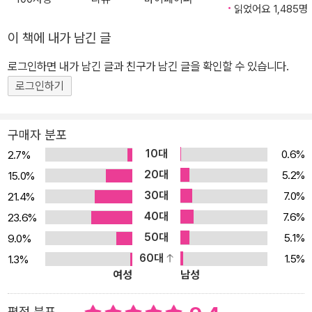
임신에 성공한다. 그러나 레지던트 수료를 앞두고 암이 급속도로 악
읽었어요 1,485명
화되어 의사의 길을 포기하게 되고 만삭의 아내 곁에서 사경을 헤맨
이 책에 내가 남긴 글
다. 결국 딸 케이디가 태어난 지 8개월 후 그는 소생 치료를 거부하고
로그인하면 내가 남긴 글과 친구가 남긴 글을 확인할 수 있습니다.
맑은 정신으로 사랑하는 가족들 품에서 숨을 거두었다. 2015년 3월
폴 칼라니티가 사망한 후, 그가 사력을 다해 써내려갔으나 미처 완성
로그인하기
하지 못한 이 책의 에필로그는 아내 루시가 집필했다. 이 책은 원고가
나오기 전인 2014년 12월 뉴욕 출판계에서 출판기획이 공개되자마
구매자 분포
자 미국 랜덤하우스를 비롯, 독일, 이탈리아, 브라질 등에서 하루 만에
10대
0.6%
2.7%
계약이 성사된 화제작으로 2016년 1월 원서 출간과 동시에 미국 아
20대
5.2%
15.0%
마존과 <뉴욕타임스> 베스트셀러 1위에 올랐으며 12주 연속으로 뉴
30대
7.0%
21.4%
욕타임스 베스트셀러 1위 자리를 지켰고, 현재 30주 연속으로 뉴욕타
40대
7.6%
23.6%
임스 논픽션 베스트셀러 상위 20위 안에 랭크되어 있다. 전 세계 38
50대
5.1%
9.0%
개 국가에 판권이 수출되었으며, 이미 출간된 영국, 독일, 이탈리아,
60대
1.5%
1.3%
캐나다에서도 출간 즉시 베스트셀러가 되었다. 문학, 철학, 의학을 넘
여성
남성
나들며 삶의 의미를 묻다 체험과 사색, 감성과 지성을 결합한 유례없
는 에세이 저자는 청소년기 문학에 매료되었다. 그는 무엇이 삶을 의
평점 분포