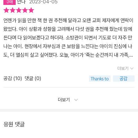
도 너무 안타깝더구나.…이번에는 알약 치료도 안되고, 화학 요법으로
안나
2023-04-05
를 낳고, 빛은 잠깐 반짝이고, 그러고 나면 다시 밤이 오지.' 나는 ‘겸
만 해야 했대. 심한 부작용으로 구토가 심해지고 체중은 급격히 줄었
자‘를 든 ‘무덤 파는 사람‘ 옆에 서 있었던 셈이다. 쌍둥이의 삶은 결국
어. 그런 와중에딸 케이디가 태어났어. 그의 고통스런 항암치료를 견
언젠가 읽을 만한 책 한 권 추천해 달라고 오랜 교회 제자에게 연락이
무엇이었을까? (88p.)'그게 나쁘다고 생각해요? 사산아를 낳아도 임
디게 해주는 희망이었어. ========================
왔었다. 아이 상황과 성향을 고려해서 다섯 권을 추천해 줬는데 맘에
산부는 진통과 분만 과정을 겪어야 해요. 상상이 돼요? 최소한 그 쌍
==================네가 어떻게 살아왔는지, 무슨 일을
든다며 다 읽어보겠다고 하더라. 소방관이 되면서 기도로 더 자주 만
둥이들은 빛이라도 봤잖아요.'성냥불이 깜박이다가 꺼지고 말았다.(8
했는지, 세상에 어떤 의미 있는 일을 했는지 설명해야하는 순간이 온
나는 아이. 현장에서 자부심과 큰 보람을 느낀다는 아이의 진심에 나
9p.)'제왕절개가 올바른 선택이었을까요?' 내가 물었다.'그럼요. 그
다면, 바라건대 네가 죽어가는 아빠의 나날을 충만한 기쁨으로 채워
도, 더 열심히 살고 싶어졌다. ​오늘, 아이가 '죽는 순간까지 내 가족,
방법밖에 없었으니까.''제왕절개를 하지 않았다면요?''죽었겠죠. 비정
줬음을 빼놓지 말았으면좋겠구나. 아빠가 평생 느껴보지 못한 기쁨이
내 주변 사람들을 끝까지 사랑하는 것을 멈추지 않고 싶다.'로 끝나는
상적인 태아 심장 박동 기록으로 산혈증이 일어나고 있는지, 탯줄이
더보기
었고, 그로 인해아빠는 이제 더 많은 것을 바라지 않고 만족하며 편히
독후감을 보내왔다. 첫 번째로 추천한 책이 폴 칼라니티의 <숨결이
문제인지, 아니면 아주 심각한 뭔가가 벌어지고 있는지 알 수 있어
쉴 수 있게 되었단다. 지금 이 순간, 그건 내게 정말로 엄청난 일이란
공감 (
10
)
댓글 (0)
바람 될 때>였다. 눈이 빠져라 서류를 보고 있던 중에 독후감을 읽으
요.''하지만 어느 정도가 나쁜 상태라고 할 수 있죠? 너무 빨리 태어나
다. (234)=================================
니 눈의 피로가 사라지는 기분이었다. 뭉클하고, 고맙고 많이 보고 싶
는 것과 너무 오래 기다리는 것 중에 어느 쪽이 더 안 좋은가요?''그건
=========그의 글쓰기는 그의 병환이 더 안좋아지면서 중단되
었다.​폴 칼라니티의 <숨결이 바람 될 때>를 읽고 추천해주신 선생님
의사의 판단에 달렸죠.'이 얼마나 중대한 판단인가. 내가 여태껏 살면
더보기
었단다. 이후 아내루시의 글이 이어졌어. 병세가 악화된 폴이 사투를
에게 독후감을 보내 드립니다.​폴은 미국의 어느 작은 도시에서 자랐
서 프렌치 딥 샌드위치와 루벤 샌드위치 중에 하나를 고르는 것보다
벌이는 이야기. 그리고사랑하는 가족들의 품에 안겨 폴의 숨결이 바
다. 자식에 대한 교육열이 대단했던 어머니 덕분에 폴은 공부를 잘하
더 어려운 판단을 해본 적이 있었나? 어떻게 하면 의사다운 판단을
람이 되는 순간까지의 이야기.책의 마지막은 폴과 루시 그리고 케이
는 학생이었다. 지역사회에서 존경받는 의사 아버지를 보면서도 본인
응원 댓글
내리고, 그 결과를 받아들이는 법을 배울 수 있을까? 앞으로 실제적
디의 가족 사진으로 끝을 맺었단다. 폴이비록 항암치료로 머리가 많
은 결코 의사가 되지 않으리라 확신하며 학창 시절을 보냈다. 그렇게
인 의학을 더 많이 배워야겠지만, 생사가 걸린 상황에서 지식만으로