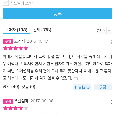
요점은 단순히 사느냐 죽느냐가 아니라 어느 쪽이 살 만한 가치가 있
스포일러 포함
는가이다. 몇 달 더 연명하는 대가로 말을 못한다면 어떤 선택을 할 것
등록
인가? 발작을 멈추려고 하다가 오른손을 못 쓰게 된다면? 당신의 아
이가 얼마나 극심한 고통을 받으면 차라리 죽는 게 낫겠다고 말하게
구매자 (108)
전체 (338)
될까? (본문 중에서) 그리고 마침내 저자는 서른여섯의 나이에 죽음
을 선고받고 자신의 환자들이 처했던 입장에 서게 된다. 그는 암에 걸
오거서
2016-10-17
메뉴
리기 전에도 언제 죽을지 몰랐듯, 폐암 4기 진단이 나온 후에도 언제
죽을지 모른다는 사실에 절망한다. 언제 죽을지 모른다면 계속 살아
아내가 책을 읽고나서 그랬다. 폴 칼라니티, 이 사람을 죽게 놔두기 너
갈 수밖에 없다. 전보다 훨씬 가까워진 죽음을 강렬하게 자각하면서.
무 아깝다고. 의사이면서 시한부 환자이기도 하면서 해박함으로 책까
그는 사뮈엘 베케트의 대사를 되뇌인다. “나는 계속 나아갈 수 없어.
지 써낸 스페셜티를 우리 곁에 오래 두지 못한다니. 아내가 읽고 좋다
그래도 나는 계속 나아갈 거야(I can’t go on. I’ll go on). 설사 내가
고 하는데 나도 따라서 읽지 않을 수 없겠다.
죽어가고 있더라도 실제로 죽기 전까지는 나는 여전히 살아 있다. 나
공감 (
40
)
댓글 (0)
는 죽어가는 대신 계속 살아가기로 다짐했다.” 죽음을 향해 육체가 무
너져 가는 순간에도 미래를 빼앗기지 않을 확실한 희망이 있었다. 화
책한엄마
2017-09-08
학치료로 손끝이 갈라지는 고통 속에서 힘겹게 자판을 누르며 폴 칼
메뉴
라니티는 마지막으로 딸에게 이렇게 편지를 남겼다. 네가 어떻게 살