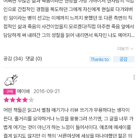
어쩌면 수많은 삶과 죽음이라는 현장을 가장 가까이서 한사람의 직업
일이 많을 것임을 엄마는 직감으로 안다. 엄마인 주인공은 고민한다.
인으로 간접적인 경험을 목도하던 그에게 자신에게 현실로 다가와버
그 사람이 정한 결정을 어느 누가 돌을 던질 수 있을까? 더 이상 뱃속
린 암이라는 병의 선고는 이제까지 느끼지 못했던 또 다른 측면의 직
에 아이는 없다. 주인공은 빈 배를 감싸 안고 공허한 눈으로 화면 밖에
접적인 삶과 죽음의 사건이었을지 모르겠다!직접 마주한 죽음 앞에서
있는 나를 바라본다. 이제 가을이다. 더위가 끝났다. 사람이 참 간사하
담담하게 써 내려간 그의 성찰을 읽어 내리면서 독자인 나도 메어지
다. 더위가 가면 행복할 줄 알았는데 그렇지 않다. 더위 끝은 행복이
는 마음을 주체하기 어려운데 어느날 한 순간에 그리스비극의 주인공
아니라 공허다. 더위가 간 자리에는 아팠던 예전 기억이 대신 들어와
더보기
이 되어버린 작자는 어떻게 그 감정을 무겁게 가라앉히면서 담담하게
앉는다. 여름에 피어있던 꽃이 진다. 낙엽은 색이 변하며 떨어진다. 내
공감 (
34
)
댓글 (0)
현실을 직시하고 담담하게 글로 옮길수 있었는지를 생각해보니 억지
마음도 같이 가라앉는다. 억지로 웃으려 하지만 입꼬리가 무겁다. 힘
로 참으려는 내 마음의 근육이 견디지 못하고 찡한 가슴 아픔과 숙연
겹게 입은 웃지만 눈이 따르지 않는다. 그래서인지 손에 잡힌 책이 ‘숨
한 마음이 몇방울의 눈물을 만들어내고 말았다!아이러니하게 크리스
메뉴
결이 바람 될 때’라는 책이다. 흰색 표지에 가을바람 같은 글씨체로 이
마스캐롤이 흥겹게 흘러나오는 카페를 나와 담배연기를 내뿜으면서
루어진 표지. 이 책을 펼친다. 저자는 나와 나이가 같다. 서른여섯. 스
에이바
2016-09-21
그의 투병과 고뇌의 시간에 대해 늦은 위로를 보내보았다!
탠퍼드 대학에서 영문학 석사까지 마친 후, 다시 의학 대학원에 진학
한다. 우수한 성적으로 전문의가 되기 직전 그는 폐암에 걸렸다는 사
어떤 책들은 읽고서 별점 매기기나 리뷰 쓰기가 무용하다는 생각이
실을 안다. 그가 꿈꾼 삶은 그랬다. 치열한 생과 사를 겪는 의사 생활
든다. 줄거리를 요약하거나 느낌을 뭉뚱그려 쓰기엔, 그 글을 너무 가
을 경험한 뒤 이에 대한 경험을 바탕으로 글을 쓰는 작가가 되고 싶었
볍게 여기는 것이 아닌가 하는 느낌이 들어서이다. 애초에 에세이를
다. 그는 두뇌를 고치는 신경외과 의사다. 미래 올리버 색스를 꿈꾸는
즐겨 읽지도 않지만 이 책의 ‘서른여섯에 세상을 떠나야했던 젊은 의