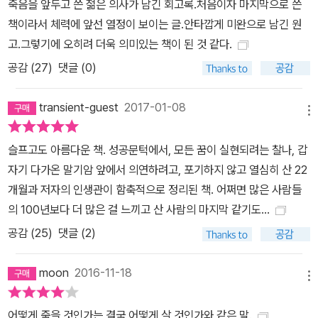
죽음을 앞두고 쓴 젊은 의사가 남긴 회고록.처음이자 마지막으로 쓴
아왔는지, 무슨 일을 했는지, 세상에 어떤 의미 있는 일을 했는지 설명
책이라서 체력에 앞선 열정이 보이는 글.안타깝게 미완으로 남긴 원
해야 하는 순간이 온다면, 바라건대 네가 죽어가는 아빠의 나날을 충
고.그렇기에 오히려 더욱 의미있는 책이 된 것 같다.
만한 기쁨으로 채워줬음을 빼놓지 말았으면 좋겠구나. 아빠가 평생
공감 (
27
)
댓글 (0)
느껴보지 못한 기쁨이었고, 그로 인해 아빠는 이제 더 많은 것을 바라
지 않고 만족하며 편히 쉴 수 있게 되었단다. 지금 이 순간, 그건 내게
transient-guest
2017-01-08
정말로 엄청난 일이란다. (본문 중에서)
메뉴
슬프고도 아름다운 책. 성공문턱에서, 모든 꿈이 실현되려는 찰나, 갑
자기 다가온 말기암 앞에서 의연하려고, 포기하지 않고 열심히 산 22
개월과 저자의 인생관이 함축적으로 정리된 책. 어쩌면 많은 사람들
의 100년보다 더 많은 걸 느끼고 산 사람의 마지막 같기도...
공감 (
25
)
댓글 (2)
moon
2016-11-18
메뉴
어떻게 죽을 것인가는 결국 어떻게 살 것인가와 같은 말.