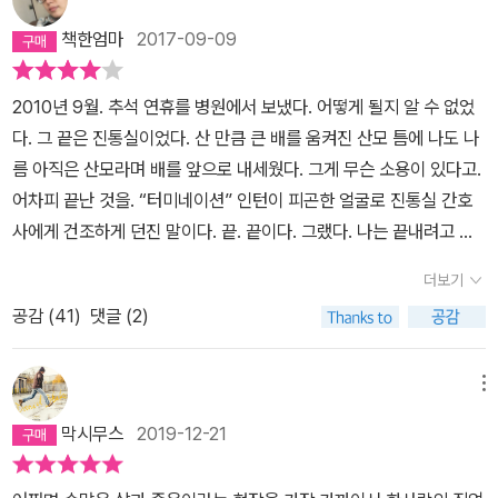
책한엄마
2017-09-09
2010년 9월. 추석 연휴를 병원에서 보냈다. 어떻게 될지 알 수 없었
다. 그 끝은 진통실이었다. 산 만큼 큰 배를 움켜진 산모 틈에 나도 나
름 아직은 산모라며 배를 앞으로 내세웠다. 그게 무슨 소용이 있다고.
어차피 끝난 것을. “터미네이션” 인턴이 피곤한 얼굴로 진통실 간호
사에게 건조하게 던진 말이다. 끝. 끝이다. 그랬다. 나는 끝내려고 와
있는 사람이었다. 각종 종이 서류를 받고 설명을 듣고 링거를 꽂았다.
더보기
배가 사르르 아파졌다. 생리통보다 더 아팠다. 온몸이 추웠다. 춥다고
공감 (
41
)
댓글 (2)
말했는데 간호사는 얼음 팩을 가지고 왔다. 정신없이 일이 끝난 후 회
복실에서야 이불을 얻을 수 있었다. ‘24주’라는 영화가 내 상황을 그
대로 복기했다. 주인공은 유명한 코미디언이다. 첫째 아이가 이미 있
메뉴
고 둘째를 임신한 채 왕성한 활동을 한다. 임신 중기에 아이가 다운증
막시무스
2019-12-21
후군임을 알게 된다. 부부는 이를 감당하려 한다. 이후 검사를 통해 태
아에게 심장 이상까지 발견된다. 태어나서 행복한 일보다는 괴로운