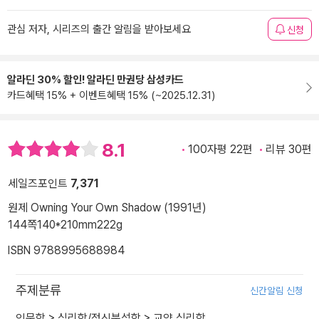
관심 저자, 시리즈의 출간 알림을 받아보세요
신청
알라딘 30% 할인! 알라딘 만권당 삼성카드
카드혜택 15% + 이벤트혜택 15% (~2025.12.31)
8.1
100자평 22편
리뷰 30편
세일즈포인트
7,371
원제 Owning Your Own Shadow (1991년)
144쪽
140*210mm
222g
ISBN 9788995688984
주제분류
신간알림 신청
인문학
>
심리학/정신분석학
>
교양 심리학