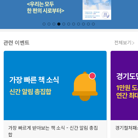
관련 이벤트
전체보기
가장 빠르게 받아보는 책 소식 - 신간 알림 총집
경기컬처패스
합