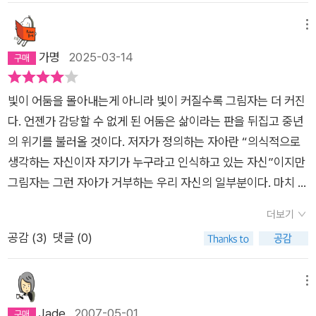
한다... 이브는 아담에게 해악... 남자는 여성성을 버리고 다시 태
어나야 한다....비난과 희한한 융합을 일삼는다.-에) 니체는 신을
메뉴
부정하다가 벌 받아서 정신이상이 된것이다... 인도의 만다라는
가명
2025-03-14
결국 예수님을 뜻하는것... 십자가야 말로 우리의 이중성을 경고
하는 잣대... 진정한 온전함은 오직 종교(개신교)를 통하여...처음
빛이 어둠을 몰아내는게 아니라 빛이 커질수록 그림자는 더 커진
한 십여쪽을 읽고나서 아... 잘못 샀구나...하고 떠오른 물음사자
다. 언젠가 감당할 수 없게 된 어둠은 삶이라는 판을 뒤집고 중년
마자 책을 버리고 싶으면 어쩌면 좋은가 라고 ㅡㅡ;절대로 심리학
의 위기를 불러올 것이다. 저자가 정의하는 자아란 “의식적으로
책 아닙니다. 이 책의 결론은 찬란한 종교적 경험을 공유하고자
생각하는 자신이자 자기가 누구라고 인식하고 있는 자신”이지만
작가가 심심할때마다 썼던 글을 엮은듯 합니다(일관성 없음.)재
그림자는 그런 자아가 거부하는 우리 자신의 일부분이다. 마치 라
미도, 교훈도, 감동도 아~무~것~도~ 없는 책.
캉이론에서 상징계에 진입하기 위해 주체가 자신의 일부를 희생
더보기
하는 것처럼, 저자의 모델에서 인간은 문명을 이룩하는 과정에서
공감 (
3
)
댓글 (0)
바람직하지 않다고 여겨지는 부분을 그림자로 만든다. (여기서
저자가 짚는 아이러니한 부분은 선악의 기준이 문화마다 모두 다
르다는 것이다.) 하지만, 게임의 룰은 신에게 받은 것은 전부 표현
메뉴
되어야 한다는 것이다. 가장 발전된 유럽에서 세계대전이 일어난
Jade
2007-05-01