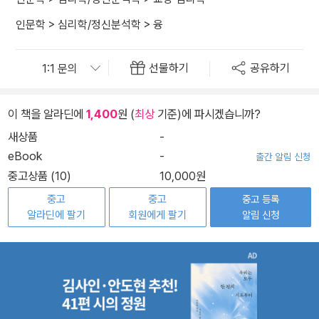
인문학
>
심리학/정신분석학
>
융
선물하기
공유하기
이 책을 알라딘에
1,400
원 (
최상
기준)에 파시겠습니까?
새상품
-
eBook
-
출간 알림 신청
중고상품 (10)
10,000원
중고
중고
중고 등록
알라딘에 팔기
회원에게 팔기
알림 신청