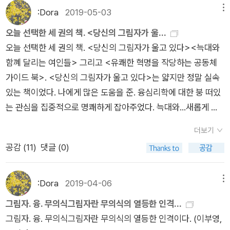
:Dora
2019-05-03
메뉴
오늘 선택한 세 권의 책. <당신의 그림자가 울...
오늘 선택한 세 권의 책. <당신의 그림자가 울고 있다><늑대와
함꼐 달리는 여인들> 그리고 <유쾌한 혁명을 작당하는 공동체
가이드 북>. <당신의 그림자가 울고 있다>는 얇지만 정말 실속
있는 책이었다. 나에게 많은 도움을 준. 융심리학에 대한 붕 떠있
는 관심을 집중적으로 명쾌하게 잡아주었다. 늑대와...새롭게 밑
줄 긋기 한 곳 두군데.우리는 창조적인 일을 해야한다. 자신에게
더보기
맞는 일을 찾아 날마다 그 일을 하고, 친구든 배우자든 종교든 직
공감 (
11
)
댓글 (0)
업이든 어떤 목소리가 방해하더라도 과감히 물리치라. 자신만의
일을 갖고 따스함과 지혜를 줄 수 있는 보금자리를 마련하라. 의
무나 책임감 때문에 해야하는 일만 하지 말고 자신이 좋아하는 일
:Dora
2019-04-06
메뉴
을 할 시간을 가지라. 296P치유에 가장 도움이 되는 것은 이처럼
그림자. 융. 무의식그림자란 무의식의 열등한 인격...
우리가 제일 쉽게 접할 수 있는 평범한 동식물이 아닌가 한다. 수
그림자. 융. 무의식그림자란 무의식의 열등한 인격이다. (이부영,
박 껍질에 붙어 있는 무당벌레, 실을 물고 있는 개똥지빠귀, 꽃이