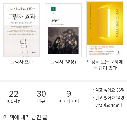
고 있다》 《꿈으로 들어가 다시 살아나라》 《꿈이 이끄는 치유의 길》
들 제것이 아닌 양 쓰레기 처리하듯 던져버리는 장소가 자신의 그림
등이 있다.
자다. 그러나 책을 읽는 과정에서 알게 되겠지만 이렇게 우리가 거부
한 그림자는 아주 소중한 가치를 지니고 있다. [......]
당혹스럽겠지만 그림자는 항상 우리 곁에 존재한다. 자기 자신의 그
림자를 발견하고 수용하는 일은 심오한 단계의 영적 수행이다. 이 수
행은 온전한 자기 자신이 되는 과정이므로 그 자체만으로 성스럽다.
이것은 일생에 있어서 가장 중요한 체험이라 말할 수 있다. ('들어가
그림자 효과
그림자 (양장)
인생의 모든 문제에
는 말 그림자, 새로운 삶의 가능성' 중에서)
는 답이 있다
읽고 싶어요 36명
22
30
9
읽고 있어요 14명
100자평
리뷰
마이페이퍼
읽었어요 148명
이 책에 내가 남긴 글