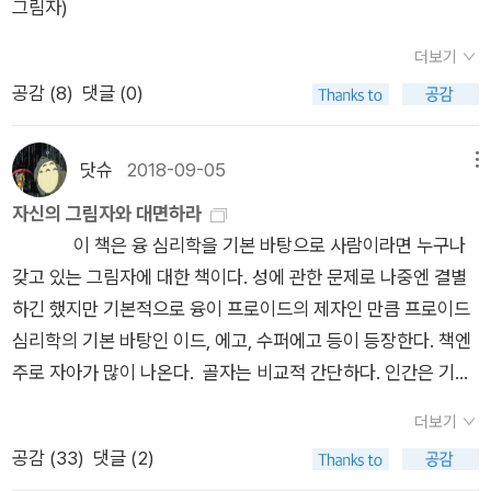
그림자)
활짝 피어있는 잡초,... 끈기란 묘한 힘을 갖고 있어서 어떤 일을
계속하다보면 엄청난 에너지가 생긴다. 5분 정도 잔잔한 물을 바
더보기
라보고만 있어도 한 달은 버틸 힘을 얻을 수도 있다. 205P야성의
공감 (
8
)
댓글 (0)
에너지를 찾자. 역설을 받아들이고 타인의 이야기를 경청하며 나
의 의견을 적극적으로 이야기한다. 자신의 이야기를 한다는건 평
닷슈
2018-09-05
메뉴
등해진다는 것이고 비밀을 털어놓을 때 병은 치유된다. 행복은 타
자신의 그림자와 대면하라
인으로부터 온다. 유쾌하게 웃을 수 있도록 긍정적인 말을 하되
이 책은 융 심리학을 기본 바탕으로 사람이라면 누구나
신뢰를 바탕으로 하는 소모임을 만들 것. 이리저리 횡설수설해 보
갖고 있는 그림자에 대한 책이다. 성에 관한 문제로 나중엔 결별
이겠지만 이것이 만돌라로 가는 지름길일수도 있다.
하긴 했지만 기본적으로 융이 프로이드의 제자인 만큼 프로이드
심리학의 기본 바탕인 이드, 에고, 수퍼에고 등이 등장한다. 책엔
주로 자아가 많이 나온다. 골자는 비교적 간단하다. 인간은 기본
적으로 욕구를 가진 동물인 만큼 그 욕구를 채우기 위한 본능적
더보기
갈망이 있다. 하지만 역설적으로 보다 이런 욕구를 잘 해결하기
공감 (
33
)
댓글 (2)
위해 만든 것이나 다름 없는 우리의 문명은 이 욕구를 허용하지