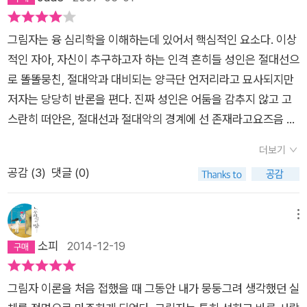
것처럼 억눌린 것은 반드시 돌아온다. 저자의 드는 주된 메커니즘
은 “투사”이다.(저자는 낭만적인 사랑도 투사로 설명한다.) 우리
그림자는 융 심리학을 이해하는데 있어서 핵심적인 요소다. 이상
는 자기 안의 인정하기 싫은 그림자의 부정적인 면을 타자에게 투
적인 자아, 자신이 추구하고자 하는 인격 흔히들 성인은 절대선으
사하는데 그 결과가 인종주의나 전쟁 등으로, 그림자의 긍정적인
로 똘똘뭉친, 절대악과 대비되는 양극단 언저리라고 묘사되지만
면을 투사할 때는 영웅숭배가 나타난다. 저자가 제시하는 대안은
저자는 당당히 반론을 편다. 진짜 성인은 어둠을 감추지 않고 고
그림자를 상징적으로 표현하는 <내면작업>(동연출판사)을하는
스란히 떠안은, 절대선과 절대악의 경계에 선 존재라고요즈음 열
것이다. 상징이라고 우습게 보면 안된다. 무의식에게 상징은 진짜
등감에 대한 책들이 많다. 남과의 비교속에서 자신의 존재를 확인
현실과 같다. 내면작업을 하면서 자신의 자아가 다치지 않도록 주
더보기
하기 때문일까. 열등감의 극복하는 방법은 마더 테레사나 슈바이
의해야 한다.(읽어보면 거의 오컬트 느낌이 들 정도다,) 책에 나
공감 (
3
)
댓글 (0)
처처럼 헌신과 봉사로 자기 인생을 채우는 방법도 있는데, 바꿔
오는 방법은 “그림자의 특질을 표현하면서 그림을 그리거나, 조
말하면 위대한 성인은 사실은 내면을 채운 열등감과의 싸움을 세
각을 하거나, 단편소설을 쓰거나, 춤을 추거나, 불에 태우거나, 땅
상에대한 사랑으로 승화시킨 사람이 된다. 일반인들이 할 수 있는
메뉴
에 묻어버리는 행위”이다. 저자의 최종목표는 “전일성을 회
좀 더 보편적인 방법은 스스로 자신의 부족함을 인정하고, 부족한
소피
2014-12-19
복”하는 것이다. 자신의 그림자를 통합한 상태를 역설로, 그렇지
존재로서의 자신을 사랑하는 것이다. 그림자를 받아들인다는 말
못한 상태를 모순으로 개념화하는데 가장 애매모호한 부분이다.
은 아마 있는 그대로의 자신을 받아들이라는 말일 듯 싶다.융은
말로 표현할 수 있으면 도가 아니라는 맥락인지 저자는 각자의 상
그림자 이론을 처음 접했을 때 그동안 내가 뭉둥그려 생각했던 실
말한다'당신이 가장 두려워하는 것을 찾아라. 바로 그곳에서 성장