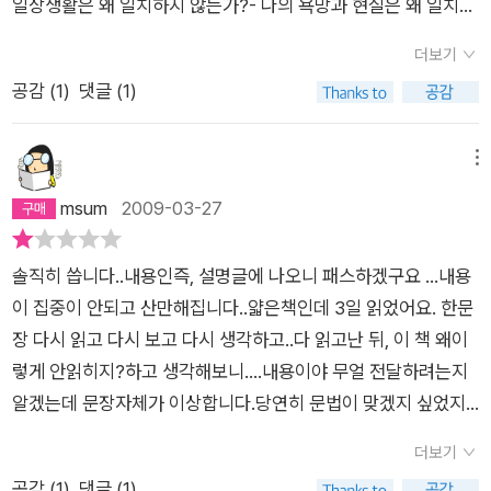
일상생활은 왜 일치하지 않는가?- 나의 욕망과 현실은 왜 일치하
연결점이 반드시 있다는 것을 암시하는 것이다. 예를 들어 언어는
제시한다. 그림자는 진짜와 가짜를 구분하지 못한다. 따라서 가짜
지 않는가?- 내가 만들어온 자아ego는 무엇을 희생하였는가?-
동사를 이용해 주어와 목적어를 일치시키는 만돌라이고, 바흐의
역할을 통해서 얼마든지 건강한 자아로 재탄생 할 수 있음을 강조
더보기
나는 왜 나의 문제를 남에게 전가했는가?- 나는 참다운 나self를
마태 수난곡 중 십자가 처형장면은 잔잔한 음조와 거슬리는 음조
한다. 자신의 마음을 잘 돌보지 않는다면, 자신의 내면 속에서 꿈
공감 (
1
)
댓글 (1)
발견했는가?- 나의 어두운 그늘shadow은 나에게 어떠한 영향
를 이용한 만돌라이다. 저자는 죄책감에 쏟는 에너지를 이용해 만
틀거리는 숨겨진 욕망, 원하지만 결코 드러낼 수 없는 것들, 증오
을 미쳤는가?- 종교는 나에게 어떠한 삶의 태도의 변화를 주었는
돌라를 창조하라고 조언한다. 뭐 당장은 만돌라가 뭔지 모르더라
스러운 자신의 또다른 모습들, 감추어진 바람, 콤플렉스, 트라우
가?- 해야할 일을 외면하고 빈둥대다가 괴로워한 적은 없는가?-
메뉴
도 딜레마의 상황에서 공통점을 찾으려고 하는 관점은 즉시전력
마와 같은 것들이 뒤엉켜 타인을 향한 마녀사냥을 시작하게 되기
죄책감에 사로잡혀 무기력해진 적은 없는가?- 나는 가족 간의 관
msum
2009-03-27
으로 실생활에 투입할 수 있을 것 같다. 추상적이고 계시적인 문
때문이다. 자신은 결코 이룰 수 없었던 내면의 숨겨진 욕망을 오
계를 온전히 유지하고 있는가?- 선한 쪽으로만 나를 다그친 적은
장은 이 책의 장점과 단점이다. 위안과 영감을 주지만 동시에 읽
랫동안 억누르다보면 자신이 그토록 증오하던 욕망, 부끄럽고 수
없었던가?- 내가 하는 일이 다른 사람을 괴롭힌 적은 없는가?-
어도 뭘 읽었는지 멍해지는 그런 효과를 가져온다, 책의 내용에
치스러워 감추어 두었던 욕망을 그대로 드러내는 이들을 향해 분
솔직히 씁니다..내용인즉, 설명글에 나오니 패스하겠구요 ...내용
나의 일을 다른 사람에게 전가한 적은 없는가?- 상대방이 기대치
동의 여부를 떠나서 위안과 영감을 얻고 싶은 분에게 권한다.
노하게 된다. 나는 그 모든 것들을 참고 인내하고 희생하며 올바
이 집중이 안되고 산만해집니다..얇은책인데 3일 읽었어요. 한문
에 미치지 않아 실망한 적은 없는가?3.이 얇은 책은 이 모든 질문
르고 착하게 살려고 힘겹게 노력하고 애를 쓰는데, 왜 너는 그렇
장 다시 읽고 다시 보고 다시 생각하고..다 읽고난 뒤, 이 책 왜이
에 대한 하나의 통찰을 제시합니다. 그것은 값싼 방법론이 아니라
게 아무렇게나 너 하고 싶은대로 막 사는냐고 손가락질을 하게 된
렇게 안읽히지?하고 생각해보니....내용이야 무얼 전달하려는지
삶을 온전히 이루기 위한 태도의 변화입니다. 칼 융의 '나는 선한
다. 비난의 대상을 찾게 되는 것이다. 하지만 정말 비난하고 싶은
알겠는데 문장자체가 이상합니다.당연히 문법이 맞겠지 싶었지
good 사람이 되기보다 온전한whole 사람이 되고 싶다'는 말의
대상은 타인이 아니다. 바로 그러한 욕망을 품고 있는 자기자신임
만 몇번이나 이 문장문법에 맞는건가..왜이렇게 어렵게써놨지..싶
의미를 책을 읽는 동안 깨닫게 됩니다. 내 안에 싸우는 자아ego
더보기
을 깨달아야 한다. 그림자를 돌보는 일은 매우 중요하다. 그 실체
었어요...내용이 어려운게 아니고문장을 어렵게써놨어요~~옮긴
와 그림자shadow의 모순을 역설로 통합시켜 온전한 자기self를
공감 (
1
)
댓글 (1)