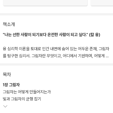
책소개
"나는 선한 사람이 되기보다 온전한 사람이 되고 싶다." (칼 융)
융 심리학 이론을 토대로 인간 내면에 숨어 있는 어두운 존재, 그림자
를 탐구한 심리서. 그림자란 무엇이고, 어디에서 기원하며, 어떻게 축
적되어 우리 삶에 영향을 미치는지 설명하고, 우리가 그림자를 받아
들여 완성된 삶에 이르는 과정을 제시한다.
목차
불안, 나태, 분노, 우울 등 현대인들이 토로하는 심리적 문제는 저마다
1장 그림자
다른 형태로 표출되지만, 그 기저에는 그림자가 짙게 깔려 있다. 이들
그림자는 어떻게 만들어지는가
문제는 사회에 자신을 적응하는 과정에서 억압된 자아, 즉 그림자를
빛과 그림자의 균형 잡기
부정함으로써 생겨난 결과이기 때문이다.