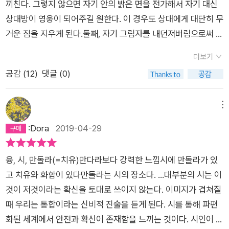
끼친다. 그렇지 않으면 자기 안의 밝은 면을 전가해서 자기 대신
상대방이 영웅이 되어주길 원한다. 이 경우도 상대에게 대단히 무
거운 짐을 지우게 된다.둘째, 자기 그림자를 내던져버림으로써 스
스로 황폐해진다. 이렇게 되면 우리는 성장과 변화의 기회를 상실
더보기
하게 되며, 황홀경을 경험할 지렛대의 중심을 놓치게 된다.˝˝만돌
공감 (
12
)
댓글 (0)
라는 분리의 치유로부터 시작한다. 두 동그라미가 겹치지는 부분
이 맨 처음에는 초승달만치 작다. 그러나 이것이 시작이다. 시간
이 지남에 따라 중첩된 부분이 점점 커지고, 더 많이 겹쳐짐으로
메뉴
써 치유가 완전해진다. 분열되고 전일적이지 않은 것은 신성하지
:Dora
2019-04-29
않다는 의미인데 만돌라가 이 분리된 조각들을 함께 묶는다. 이것
이 가장 심오한 종교적 체험이다.˝
융, 시, 만돌라(=치유)만다라보다 강력한 느낌시에 만돌라가 있
고 치유와 화합이 있다만돌라는 시의 장소다. ...대부분의 시는 이
것이 저것이라는 확신을 토대로 쓰이지 않는다. 이미지가 겹쳐질
때 우리는 통합이라는 신비적 진술을 듣게 된다. 시를 통해 파편
화된 세계에서 안전과 확신이 존재함을 느끼는 것이다. 시인이 우