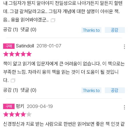
내 그림자가 뭔지 알아야지 전일성으로 나아가든지 말든지 할텐
데. 그걸 갈쳐달라고요.. 그림자 개념에 대한 설명이 아쉬운 책.
음.. 융을 읽어봐야겠군..
공감 (
1
)
댓글 (0)
Satindoll
2018-01-07
메뉴
책이 얇고 읽기에 입문자에게 큰 어려움이 없습니다. 이 책으로는
부족한 느낌. 차라리 융의 책을 읽는 것이 더 도움이 될 것입니
다.
공감 (
1
)
댓글 (0)
펑키
2009-04-19
메뉴
신경정신과 치료 받는 사람으로 한번은 읽어보면 좋은 책 인것 같