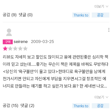
리에게 주는 화합의 선물이다. 127p
더보기
공감 (
9
)
댓글 (0)
메뉴
seirene
2009-03-25
리뷰도 자세히 보고 할인도 많이되고 융에 관련된좋은 심리학 책
이라 믿고 샀는데.....좋기는 무슨이 책은 제목을 바꿔도 무방하다
<당신의 '욕구불만'이 울고 있다>한마디로 욕구불만을 남에게
전가시키면 안되고 자신에게 부담을 지우면서그걸 창조적인 에
너지로 만들라는 얘기를 하고 싶은가 보다.융? 한 세네번 나오긴
하는데 왜 나오는지 모르겠다.각설하고 이 작가는독실한 크리스
더보기
천이며-예) 신성적인... 남성성... 새로운 은총... 눈부신 경지...여
공감 (
15
)
댓글 (2)
성 비하적이며-예) 아내는 남편을 괴롭히고 재산을 뺏으려 노력