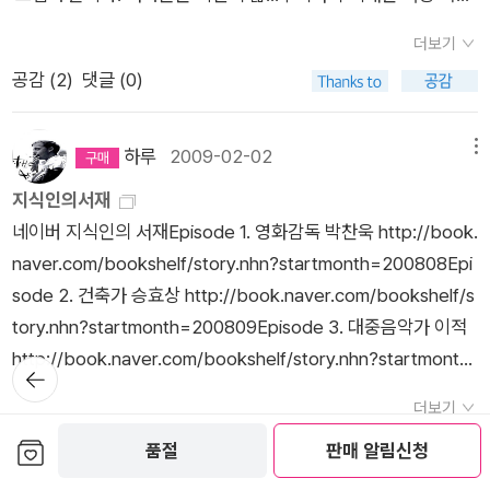
로위로 올라오며 가지가 되고 줄기가 되고 꽃이 피어난다. 내 성
장은 참 신선했는데 선진사회의 성공 요인을 본능에 충실했다는
본능 혹은 잠재력...whatelse....두 갈래 혹은 여러 갈래 길에서
장을 위해 우선 내 성장을 방해하는 것이 무엇인지를 고민하고 내
점에서 찾았기 때문이다. 사람의 본능적 욕구를 억누르거나 제대
더보기
선택하지 못하고 무시해버렸던 바로 그 삶 말이다....혹은 내면의
성장의 근원은 무엇인지를 먼저 들여다 보아야 하는 것이다,심리
로 분출될 만한 통로를 마련하지 못한 사회는 필연적으로 성공하
공감 (
2
)
댓글 (0)
목소리라고 해도 무방할 까? 귀기울여달라는 소리지. 우리가 선
치유를 말할때 내 과거를 마주하고 내 상처를 찾아보라는 말이 참
기 어려우며 이를 창의적인 부분이나 생산적인 부분으로 전환해
택하지 못했던 삶에 대한 깊이있는 성찰이 필요하다는.... 해야될
힘들었다,지금 여기서 시작해야하는 치유 과정에서 과거를 되돌
주고, 긍정성을 부여한 사회가 성공했다는것이 이 책의 주장이었
일이 있다는 핑계로 앞부분만 얼른 읽고 말려고 했는데 후덜거려
하루
2009-02-02
메뉴
아보라니.... 꼭 그렇게 해야만 하는지 의문이었고 거부감이 들었
다. 그림자 이론과 매우 일맥상통한다는 느낌이었다. 인간이 필
서 어쩔 수 없었다. 계속 읽어나갈 수 밖에....분석심리학에 대해
지식인의서재
다,나는 지금 이 상태에서 보다 나은 내일을 원하는 것인데 과거
연적으로 갖고 있는 어둠을 빛과 하나로 보고 조화시키고자 하는
알면 알수록 융이라는 인간에게 매료된다. 당연히 그림자가 나
네이버 지식인의 서재Episode 1. 영화감독 박찬욱 http://book.
라니.,이미 나이먹고 지나온 과거가 길수록 그 과거를 마주해봐야
이런 생각은 사실 우리에겐 크게 새로운 것은 아니다. 우리나라의
왔으니 콤플렉스도 등장해야지. 우리가 가지고 있는 아버지 콤플
naver.com/bookshelf/story.nhn?startmonth=200808Epi
이미 많이 미화되어있고 왜곡되어 있고 선택되어 있다. 좋았다고
국기인 태극기가 이미 그러한 철학을 바탕으로 만들어진 것이기
렉스와 어머니 콤플렉스에 대한 이야기다. 벌써 흥미롭지 않은
sode 2. 건축가 승효상 http://book.naver.com/bookshelf/s
나쁘지 않았다고 생각되는 것 그리고 이젠 돌이킬 수 없다고 생각
때문이다. 그런 철학을 국기로 가진 나라가 교육이나 사회 여러분
가? 대표적인 호칭으로 마마보이라고 불리우는 사람들. 혹은 마
tory.nhn?startmonth=200809Episode 3. 대중음악가 이적
되는 것들을 뒤지고 헤집어서 무얼하겠는가 하는 마음이 강했다,
야에서 전인적 인간이 가장 부족하다는 것은 역시 또 하나의 모순
마 걸로 불리우는 사람들. 인간이 제대로 발달을 했다면 당연히
http://book.naver.com/bookshelf/story.nhn?startmonth
프로이드가 싫었고 융은 어려웠다.유행따라 아들러의 개인심리
이지만. 그림자 책을 보면서 인간의 필연적인 악에 대해서도 다시
뒤로가
부모로부터의 심리적 영향으로부터 벗어나야만 한다.그래먀만
기
=200810Episode 4. 클래식음악가 장한나 http://book.nave
학이나 에릭슨의 발달과정 매슬로의 욕구 단계를 짚어가며 지금
생각해보았다. 악은 매우 말하기 어렵지만 개인적으로는 한 존재
제대로 된 자아콤플렉스를 발달시킬 수 있을 텐데... 가부장적 문
더보기
r.com/bookshelf/story.nhn?startmonth=200811Episode
부터 내가 변하는 것만 하고 싶었다,그러나 뭐든 차례가 있는 법
가 자신이 뭔가를 얻기 위해 다른 존재를 해치거나 파괴하는 행위
화에서 생성되기 시작한 아버지, 어머니 콤플렉스를 다양한 관점
공감 (
0
)
댓글 (0)
보관함담기
품절
판매 알림신청
5. 사진작가 배병우 http://book.naver.com/bookshelf/stor
이었다,땅을 뒤집지 않고 그 위의 흙만 깨작깨작 만지다 실어놓은
라고 생각한다. 인간은 스스로 양분을 얻을 수 없는 존재이기에
에서 그려내고 있어서 콤플렉스에 관심이 있었던 사람이라면 쉽
y.nhn?startmonth=200812Episode 6. 소설가 신경숙 http://
씨앗은 땅속으로 뿌리를 내릴 수 없다. 단단하고 견고한 땅속으로
필연적으로 다른 존재인 동물이나 식물을 해할 수 밖에 없다. 생