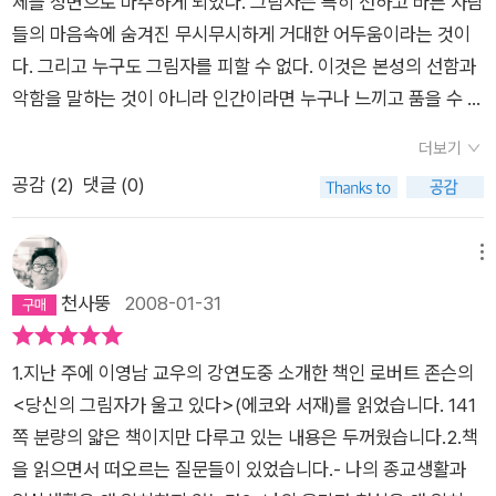
황이 다르다는 말로 구체적인 언급을 피한다. 모순은 한 가지 대
체를 정면으로 마주하게 되었다. 그림자는 특히 선하고 바른 사람
이 일어난다'인류 역사는 감추고 싶은 자신의 그림자를 끊임없이
극만 추구할 때 발생하는 것으로 ‘바른 것’에 의존한다. 반면 역설
들의 마음속에 숨겨진 무시무시하게 거대한 어두움이라는 것이
남에게 투사해 온 과정이다. 백인이 흑인에게, 남성이 여성에게,
을 두 대극을 전부 존중하는 것으로 충돌을 의식으로 온전히 견디
다. 그리고 누구도 그림자를 피할 수 없다. 이것은 본성의 선함과
나치가 유대인에게...그러나 겉으로 드러나는 우월감은 반드시 뿌
는 것이다. 정신적으로 강인한 자만이 역설을 견딜 수 있다. 좀 더
악함을 말하는 것이 아니라 인간이라면 누구나 느끼고 품을 수 밖
리깊은 열등의식을 내포하고 있기에 투사는 언제나 비극적이다.
현실적으로 묘사한다면 딜레마에 빠졌을 때 ‘타협’(죽고 싶지만
에 없는 무의식의 존재를 논하는 것이다. 무의식은 한 개인 더 나
이 책의 장점은 '그림자' 개념에 대해 적절한 사례를 들어, 비교적
더보기
떡볶이는 먹고 싶을 때 떡볶이를 먹고 죽는 게) 아니라 상이한 동
아가 공동체, 국가와 같이 사회적인 가치관과 이념으로 똘똘 뭉친
얇은 책 내용만으로 그 개념을 설명했다는 것이다. 단점은 정작
공감 (
2
)
댓글 (0)
력을 에너지로 해결책(떡볶이를 먹고 싶은 욕망과 죽고싶은 욕망
'집단무의식'의 형태로 표출될 수도 있다. 예를들어, 독일의 나치,
그 그림자를 어F게 통합시켜야 하는지, 자기 치유를 위한 예시나
의 공통점을 찾는 것?)을 찾는 것이다. 저자는 선악은 하나이고
일본의 제국주의, 북한의 공산주의 같은 것들이 그렇다. 나치는
과정이 부족하다는 것이다. 쉽게말해 치유를 위한 실천서라기 보
죄책감은 오만이라고 까지 말하는데 저자의 논리는 상대주의와
유태인과 이민족 그리고 짚시에게 그림자를 투사했고, 일본은 대
메뉴
다는 융 심리학을 이해하기 위한 이론서랄까. 마지막 3장의 만돌
관련된 논쟁을 불러일으킬 수 있지 않을까? 예를 들어 <전쟁과
동아단결이라는 기치 아래 일본인을 제외한 조선인과 중국, 동아
천사뚱
2008-01-31
라 개념은 일반인들에게 약간은 동떨어진 신비의 무엇으로 받아
죄책>(노다 마사아키, 또다른 우주) 은 죄책감이 삭제된 전후일
시아인에게 그림자를 투사했고 북한은 자본주의에 그림자를 투
들여지기 쉽다는 것도 아쉽다.지금 내면을 흔들고 있는 갈등으로
본사회가 다시 극우로 기울어지는 상황을 지적한다. 인간의 발달
사해 6.25 즉 한국전쟁을 일으켰다. 그렇기때문에 그림자는 잘
막다른 골목에 처한 사람이라면, 이 책과 더불어 자기 치유의 길
1.지난 주에 이영남 교우의 강연도중 소개한 책인 로버트 존슨의
을 직선으로 표현할 수 있다면 포토라인 앞에서 고개를 뻣뻣이 드
돌보지 않으면 안된다. 내면의 소리를 무시하고 방치했다가는 어
을 제시하고 있는 다른 '실천서'들을 병행해서 읽기를 바란다.
<당신의 그림자가 울고 있다>(에코와 서재)를 읽었습니다. 141
는 사람들한테 기가 차는 우리 사회에서는 차라리 죄책감 좀 느끼
느날 갑자기 어떤 사건 앞에 마주했을 때, 무시무시한 괴물이 되
쪽 분량의 얇은 책이지만 다루고 있는 내용은 두꺼웠습니다.2.책
라고 말해주고 싶은 사람이 많을 것이다. 마지막으로 저자는 “만
어 타인(타민족, 다른이념, 나와 다른 이들)을 해치는 끔찍한 존
을 읽으면서 떠오르는 질문들이 있었습니다.- 나의 종교생활과
돌라”를 설명한다. 두 개의 원이 겹치는 이미지이고 대극 사이에
재로 드러나게 된다. 융은 그림자를 돌보는 아주 독특한 방법을