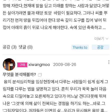
다고 느낄 수 있다. 저자의 어투대로 써본 감상 몇 줄ㅡ˝이 모든
향해 자란다,현재에 발을 딛고 미래를 향하는 사람과 닮았다,어떻
었으며 사제는 그 폭력속에서 자신을 보호하기 위해서 사제복을
것은 이미 주어져 있고, 나는 더 큰 세계로 나아갈 준비를 마쳤다.
든 살아가려면 물과 태양 토양 바람이 필요하다. 그러나 씨를 뿌
입었다. 사람들은 그런 의식에 동참하며 그림자를 달랠수 있었다.
단지 나 자신으로 살아갈 약간의 용기만이 양념으로 필요할 뿐이
리기전 먼저 땅을 뒤집어야 한다.땅속 깊이 도구를 집어 넣어 뒤
하지만 오늘날의 미사는 그런 것을 모두 버렸으며 사람들은 그림
다. 내 안에는 힘이 있고 긍정적인 힘이든 부정적인 힘이든 그것
접어 아래의 흙이 위로 나오게 해야한다. 속에 있던 축축하고 습
자를 달랠 방법을 잃었다. 새로운 방법이 필요해진 것이다. 책은
은 서로 화해하고 통합된다. 물이 흐르듯 자연스럽다. 나는 나 자
기를 머금은 흙을 뒤집어 밖으로 드러내고 안과 밖을 뒤섞어서 땅
그림자를 달랠 방법으로 종교, 운동, 예술, 다양한 취미활동, 음침
신을 놓아 버린다. 자유와 해방이다.˝ 일어난 모든 것과 남들
더보기
을 고른다. 그러는 과정에서 흙은 공기를 품게 되고 부드러워지고
한 소설이나 호러물, 잔혹한 영화 보기등을 든다. 이래서 성격이
이 내게 한 것 또는 나를 위해 한 것은 모두 그것의 조건이었다.
공감 (
3
)
댓글 (0)
씨앗을 품을 준비를 한다,그 과정이 바로 프로이드와 융이 바라
비교적 온순하고 겁이 많은 사람도 좀비물을 좋아하는 건지도 모
무조건적 ‘네‘가 그 모든 것에 대한 단 하나의 정당한 반응인 이유
보는 트라우마 내면 아이 마주하고 그림자 찾기의 과정이라고 생
르겠다. 책은 해결책은 개인마다 다를 수 있으며 개인이 문화인으
도 바로 이 때문이다. 이제 나는 과거에 있었던 일, 지금 일어나고
각한다, 안으로 건강하게 뿌리를 내리기 위해 뿌리가 내려갈 속
로 선한 삶은 살고 그러한 행위를 지속하기 위해서는 반드시 그림
xiwangmoo
2009-08-26
메뉴
있는 일, 앞으로 일어날 일에 모두 ‘네‘라고 말한다. 나는 사랑의
을 먼저 뒤집고 일구어 환경을 마련해주어야 하는 것이다, 속으로
자를 위한 행위도 해야함을 주장한다. 사람은 그림자를 해결하지
무엇을 분석해볼까?
길 위에 있다. 399p
깊이 파고 들어가고 뒤집어지고 모든 것이 드러나야만 비로소 흙
못하면 그것을 남에게 투사하기도 하는데 투사의 대상은 주로 자
융의 분석심리학을 임상현장에서 다루는 사람들이 쉽게 쉽게 그
은 씨앗을 품고 뿌리를 받아들일 준비를 한다. 그리고 뿌려진 씨
신의 자식이나 배우자다. 투사된 대상은 남의 그림자에 자신의 그
림자를 다루는 법을 설명하고 있다. 흔히 우리가 꾹꾹 눌러 마음
앗은 건강하게 깊이 뿌리를 내리고 그것을 지지대로 위로 싹이
림자까지 얹혀 있는 셈이기에 그림자를 달래기가 매우 어려워진
속으로 디밀어놓고 모른체하고 있다가 어느날 견디다못해 뛰쳐
자라고 솟아 오른다. 성장되는 것은 건강해지는 것이다, 뿌리가
다. 업보가 쌓이는 셈이다. 그림자 책을 보면서 2년정도
나온 '그것'에 의해 삶이 전복되는 경험을 하기도 하는...바로 그
건강하게 아래를 향해 내려갈 수 있을 때 싹이 나오고 그 싹은 위
전에 읽은 '왜 그들이 이기는가' 라는 책이 떠올랐다. 이 책의 주
'그림자'말이다. 저자들은 이면의 삶...우리가 무시해온 욕망 혹은