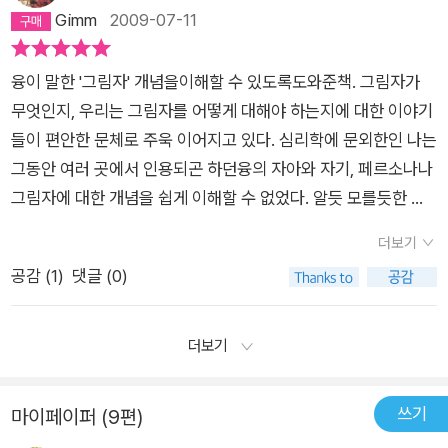
Gimm
2009-07-11
융이 말한 '그림자' 개념을이해할 수 있도록도와준책. 그림자가
무엇인지, 우리는 그림자를 어떻게 대해야 하는지에 대한 이야기
들이 편안한 문체로 주욱 이어지고 있다. 심리학에 문외한인 나는
그동안 여러 곳에서 인용되곤 하던융의 자아와 자기, 페르소나나
그림자에 대한 개념을 쉽게 이해할 수 없었다. 알듯 모를듯한 혼
란함이 답답하여 심리학 책을 찾아 보아도 낯선 용어들로 인해 좌
더보기
절(?)할 뿐이고.하지만 이 책을 만나고서는 그 답답함이 싹 사라
공감 (
1
)
댓글 (0)
졌다. '이렇게 쉬운 개념이었는데 그토록 어렵게 설명되었던건
가'하는 억울함도 살짝 더해졌지만 ^^; 이 책 덕분에그동안 배운
내용들이 더 분명하게 이해가 된다. 무게는 가볍지만, 내용은 깊
더보기
은 책.
쓰기
마이페이퍼 (9편)