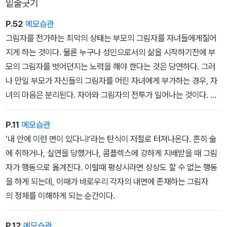
밑줄긋기
이때 우리가 무의식안에 방치된 그림자를 현명하게 다루려고 노력하
지 않는다면 참담한 대가를 치러야 할 것이다. 재빨리 내면의 불균형
P.52
메모습관
을 회복하지 않으면 곧 누군가에게 무례하게 대할 것이고, 내 성격의
그림자를 전가하는 최악의 상태는 부모의 그림자를 자녀들에게짊어
끔찍한 면들을 타인에게 드러내게 되거나 아니면 우울증에 빠질 것이
지게 하는 것이다. 물론 누구나 성인으로서의 삶을 시작하기전에 부
다. 그림자는 지적인 형태로든 어리석은 형태로든 간에 반드시 대가
모의 그림자를 벗어던지는 노력을 해야 한다는 것은 당연하다. 그러
를 요구한다. - 본문 38쪽
나 만일 부모가 자신들의 그림자를 어린 자녀에게 부가하는 경우, 자
녀의 마음은 분리된다. 자아와 그림자의 전투가 일어나는 것이다. 이
런 자녀들은 대부분의 청소년들이 짊어지는 그림자보다 훨
씬 더 큰 그림자를 성장기에 감당해야 한다. 그리고 이들이 결혼을 하
P.11
메모습관
면 다시 자녀들에게 그림자를 전가하려 든다. 인간의 죄가삼대에 걸
‘내 안에 이런 면이 있다니!‘라는 탄식이 저절로 터져나온다. 흔히 술
쳐 이어지는 것이다.
에 취하거나, 실연을 당했거나, 콤플렉스에 강하게 지배받을 때 그림
1
자가 행동으로 옮겨진다. 이럴때 평상시라면 상상도 할 수 없는 행동
을 하게 되는데, 이때가 바로우리 각자의 내면에 존재하는 그림자
의 정체를 이해하게 되는 순간이다.
P.12
메모습관