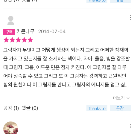
를 마주하고 자신의 부정적인 모습을 끌어안고 건강하게 이끌어
이 고혜경씨 검색해보니 이분의 책은 읽은게 이번이 처음인데앞
발견할 수 있습니다. 그리고 그 길이 신화의 길이며 종교의 길임
야 한다. 오랫동안 억눌려지고 감추어진 어두운 무의식을 건강하
으로도 읽고싶은생각이 안듭니다..개인적으로 솔직한 리뷰입니
을 알려줍니다.4. 기억하기 위해 접어놓은 부분을 하나 소개합니
게 살려주는 일이야 말로 인간답게 살아갈 수 있는 가장 좋은 길
다...
메뉴
다.'한 가치와 그것에 반하는 다른 가치가 신경증적 싸움을 하는
이다. 그래야 자신을 향한 비난의 화살을 타인에게 돌리지 않고도
키큰나무
2014-07-04
대신, 두 가치를 다 허용해서 역설이라는 숭고한 상태에 도달하는
다같이 행복하게 살 수 있게 되는 것이다.
것이다. 이기는 것은 좋다. 그렇지만 지는 것도 괜찮다. 가진 것도
좋지만, 가난한 사람에게 나누어주는 것도 좋다. 자유는 좋은 것
그림자가 무엇이고 어떻게 생성이 되는지 그리고 어떠한 잠재력
이지만 권위를 받아들이는 것 또한 괜찮다. 우리 삶에 등장하는
을 가지고 있는지를 잘 소개하는 책이다. 자아, 옳음, 빛을 강조할
요소들을 이 역설저인 방식으로 바라보기 시작하면, 일련의 온전
때 그림자, 그름, 어두운 면은 점차 커진다. 이 그림자를 잘 다루
하고 새로운 가능성들이 펼쳐진다. 대극적인 것을 서로 반대라고
어야 성숙할 수 있고 그리고 또 이 그림자는 강력하고 근원적인
말하지 말자. 이 대극적인 것들이 인간의 한계상황에서 신이라는
힘의 원천이다.이 그림자를 만나고 그림자의 에너지를 얻고 싶다.
실체와 만날 수 있도록 보완해준다. 두 상반된 목록에서 한쪽은
여러 다른 후기들에서 다루어지는 것처럼, 구체적으로 이 그림자
더보기
세속적이고 다른 쪽은 종교적이라고 표현하는 것은 옳지 않다. 모
를 어떻게 다루어야 할지에 대해서는 설명이 약하지만, 이 책은
공감 (
1
)
댓글 (0)
두 신의 진실을 나타내는 것이란 생각을 하도록 우리 스스로 훈련
나에게 좋은 시작이 될 것 같다.
해야 한다.'(109쪽)5.이 책을 소개해 준 이영남 교우에게 감사합
니다.
메뉴