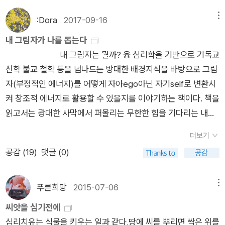
않는다. 많은 문화권에는 여러 가지 금기사항이 있으며 허용되는
사회적 문화적 기준이 있는데 바로 이런 것들로 인해 인간은 자아
:Dora
2017-09-16
메뉴
를 형성하여 그 사회의 문화적 틀에 자신을 맞추게 된다. 이 과정
내 그림자가 나를 돕는다
은 개인으로서는 자신의 그림자가 생성되는 과정이자 자아를 형
내 그림자는 뭘까? 융 심리학을 기반으로 기독교
성하는 과정이며 사회적으로는 문화인이 되는 단계이다. 하지만
신학 불교 철학 등을 넘나드는 방대한 배경지식을 바탕으로 그림
인간은 문화인이자 필연적으로 동물이기에 본능적 욕구를 갈망
자(부정적인 에너지)를 어떻게 자아ego아닌 자기self로 변환시
하며 그림자는 점점 커져나간다. 대부분의 사람은 자신의 일부
켜 창조적 에너지로 활용할 수 있을지를 이야기하는 책이다. 책을
인 그림자를 혐오하고 대면하기를 거부한다. 하지만 문제는 그럴
읽고서는 광대한 사막에서 퍼올리는 무한한 힘을 기다리는 내모
수록 커져간다. 그림자가 커지면 인간의 심리적 시소는 붕괴되며
습을 상상하게 됐다ㅡ 놀라웠다. 첫째 저자가 가진 지식의 넘나듦
그것이 내적으로 향하면 정신병이나 우울증, 자살로 이어진다. 그
더보기
에 둘째 그림자(어둠, 악, 부정적, 마이너스)에 대한 통찰력과 깨
리고 그것이 외적으로 향하면 폭력이 자신의 가족이나 이웃, 사회
공감 (
19
)
댓글 (0)
달음에 셋째 이분법을 넘어 더 멀리 가는 방법을 만나게 되어...문
의 소외계층이나 다른 민족, 다른 국가로 향하게 되는 것이다. 때
학적인 번역이라 느껴진다. (마르틴 부버도 생각났다.) 비유적인
문에 저자는 인간이 선한 존재로 거듭나기보다는 그림자를 인정
표현이 많은데 원래 저자의 서술방식인지는 잘 모르겠다. 신학 심
푸른희망
2015-07-06
메뉴
하고 그 욕구를 충족시켜나가는 전일적 존재가 되어야 한다고 말
리학 철학 문학에 관심을 두고 꾸준히 그 분야의 책을 접해온 독
씨앗을 심기전에
한다. 그림자를 달래는 과거의 좋은 방법은 제의나 미사를 통해서
자라면 어렵지 않게 읽고 이해할 수 있지만 그렇지 않다면 난해하
심리치유는 식물을 키우는 일과 같다,땅에 씨를 뿌리면 싹은 위를
였다. 포장되기 전의 교회 미사는 매우 잔인하고 폭력적인 의식이