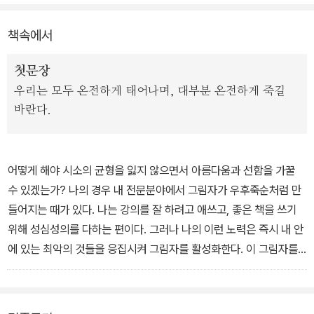
책은 융 심리학 이론을 토대로 고대 그리스의 트리스탄과 이졸데 신
책속에서
화, 괴테의 <파우스트>, 남미와 동유럽의 민속신앙, 중세의 마녀사냥
등 역사, 신화, 종교, 문학 작품 속에 등장하는 사례를 풍부하게 제시
첫문장
하며 그림자의 존재와 의미를 탐구한다.
우리는 모두 온전하게 태어나며, 대부분 온전하게 죽길
바란다.
제2차 세계대전, 홀로코스트 등 인간 역사의 어두운 장은 타인에게
자신의 그림자를 전가할 때 펼쳐져왔음을 지적하며 그림자를 대면하
고 포용하는 작업의 중요성을 역설하는 내용, 중년의 위기와 그 해결
어떻게 해야 시소의 균형을 잃지 않으면서 아름다움과 선함을 가꿀
책을 그림자와 연관지어 분석한 내용 등도 흥미롭다.
수 있겠는가? 나의 경우 내 전문분야에서 그림자가 우후죽순처럼 만
들어지는 때가 있다. 나는 강의를 잘 하려고 애쓰고, 좋은 책을 쓰기
위해 성심성의를 다하는 편이다. 그러나 나의 이런 노력은 즉시 내 안
에 있는 최악의 것들을 응집시켜 그림자를 활성화한다. 이 그림자를
가능한 드러내지 않으려 안간힘을 써보지만 경우에 따라서는 그것이
아주 곤혹스럽게 표출된다.