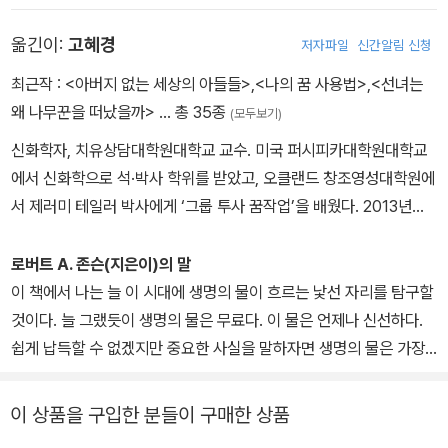
찾기, 충만함(He; She; We; Inner Work; Ecstasy; Femininity L
옮긴이:
고혜경
저자파일
신간알림 신청
ost and Regained; Transformation; Owning One’s Own Sha
dow; The Handless Maiden; Lying with the Heavenly Wom
최근작 :
<아버지 없는 세상의 아들들>
,
<나의 꿈 사용법>
,
<선녀는
an; Balancing Heaven and Earth; Contentment.) 등의 저서가
왜 나무꾼을 떠났을까>
… 총 35종
(모두보기)
있다. 존슨은 꿈과 신화의 세계를 존중하고 무의식의 메시지를 따르
신화학자, 치유상담대학원대학교 교수. 미국 퍼시피카대학원대학교
는 삶이 얼마나 경이와 아름다움과 신비로 가득 차게 되는지, 그리고
에서 신화학으로 석·박사 학위를 받았고, 오클랜드 창조영성대학원에
포스트모던 사회에서 어떻게 종교적인 자세로 살아가야 하는지를 전
서 제러미 테일러 박사에게 ‘그룹 투사 꿈작업’을 배웠다. 2013년에
삶으로 보여주는 증인이다.
는 5·18 민주화운동 피해자들의 트라우마를 치유하는 과정을 이끌었
다. 이는 국가 폭력 피해자를 대상으로 한 국내 최초의 꿈작업 시도였
로버트 A. 존슨(지은이)의 말
으며, 개인의 꿈을 사회적 맥락 속에서 읽어 내는 일의 의미와 가치를
이 책에서 나는 늘 이 시대에 생명의 물이 흐르는 낯선 자리를 탐구할
알리며 많은 주목을 받았다. 현재 꿈과 신화를 통해 개인과 집단의 상
것이다. 늘 그랬듯이 생명의 물은 무료다. 이 물은 언제나 신선하다.
처를 어루만지고 무의식을 탐색하는 일에 매진하고 있다. 지은 책으
쉽게 납득할 수 없겠지만 중요한 사실을 말하자면 생명의 물은 가장
로 《마음 오디세이아 1》 《나의 꿈 사용법》 《꿈에게 길을 묻다》 《꿈이
예상치 못한 자리에서 발견할 수 있다. [......]
나에게 건네는 말》 《선녀는 왜 나무꾼을 떠났을까》 《태초에 할망이
이 상품을 구입한 분들이 구매한 상품
있었다》가 있으며, 옮긴 책으로 《여신의 언어》 《당신의 그림자가 울
인간의 영혼에서 이 기대치 않았던 원천 중 하나가 바로 그림자다. 다