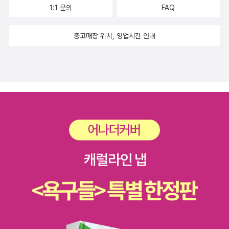
1:1 문의
FAQ
는 소리가 늘어났다고 하네요€€생각치도 못한 표현이 참 재미있지
않나요?일상의 이야기들을 반복되는 문장과 그림으로 책을 읽으면서
중고매장 위치, 영업시간 안내
아이와 신나는 책읽기의 세계로 더 빠져들게 됩니다€€€€€ €제가
제일 공감했던 부분!흙장난을 하는 아이들이 그려져 있는 페이지에서
였어요무엇이 늘어났을지 엄마의 마음으로 마구 공감이 되었다는...
맞춰보세요 무엇이 늘어났을지!!비가 오는 날이면 더욱 고민하게 되
는 빨랫감이 늘어나 있네요^^€€€비누로 손을 씻으면 비누방울이 늘
어나고친구들과 한참 신나게 뛰어놀면 '밥 더 주세요~' 라는 말이 늘
어나지요그리고 밥을 맛있게 먹으면 몸무가게 늘어나구요어린아이의
일상을 보여주고 있는 이 책에서는 부정적인 생각과 느낌 그리고 행
동들이 들어가 있지 않아서어떻게 규칙적으로 일상을 하는게 좋은지
를 설명하고 있는것 같다는 느낌을 받게 되었어요€€€€€마지막에는
잘 뛰어놀고 잘먹고 잘자고 난다음엔다시 신나게 뛰어놀수 있는 힘이
늘어나게 된거죠!€€€€ €€€€저희 아이도 어린이집에서 낮잠을 자
다 보니 저녁때면 자꾸 늦게 자려고 하고 더 놀다가 잔다고 하여서 저
와 실랑이를 벌일때가 한두번이 아닌데이책에서 주인공의 모습을 보