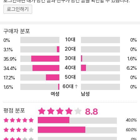
로그인하면 내가 남긴 글과 친구가 남긴 글을 확인할 수 있습니다.
스란히 묻어나는 이 그림책을 읽다 보면, 어느 누구라도 다음 페이지
로그인하기
가 궁금하지 않을 수 없어 책장을 넘기는 속도가 빨라지고, 나의 모습
이 고스란히 담겨 있는 한 장면 한 장면과 웃음을 자아내는 그림에 환
하게 미소 짓게 한다. 일본 어린이들에게 많은 사랑을 받아 한 번 책장
구매자 분포
을 열면 반복해서 여러 번 읽고 또 읽게 되는 정겨운 그림책 『늘었어
10대
0%
0%
요, 늘었어』는 어른들에게는 어린 시절에 대한 추억을, 아이들에게는
20대
0%
3.1%
리듬감 살아 있는 글을 재미있게 읽어내는 즐거움을 선사해 준다. 어
30대
1.6%
35.9%
른과 아이가 함께 즐길 수 있는 정겨운 그림책 『늘었어요, 늘었어』 한
40대
6.2%
34.4%
권이면 긴 장마철도 올여름엔 문제없다. “냠냠 맛있게 밥을 많이 먹었
50대
0%
17.2%
더니 늘었어요, 늘었어! 무엇이 늘었을까요?” 장마철이 시작되니 비
60대
0%
1.6%
오는 날이 늘었다. 비가 그치니 밖에서 뛰어 노는 아이들이 늘었다. 힘
여성
남성
껏 달렸더니 콩닥콩닥 심장 뛰는 소리가 늘었다. 그렇다면 흙장난을
하면, 비누로 손을 씻으면, 한바탕 놀고 나면, 냠냠 맛있게 밥을 많이
8.8
평점 분포
먹으면, 밤새 잠을 푹 자고 나면, 무엇이 늘어났을까? “늘었어요, 늘
40.0%
었어!”라는 반복적인 리듬감으로 아이들을 신나는 언어유희의 세계
60.0%
로 이끄는 이 책은 어떤 상황이든 상상의 나래를 펴면서 무엇보다 재
0%