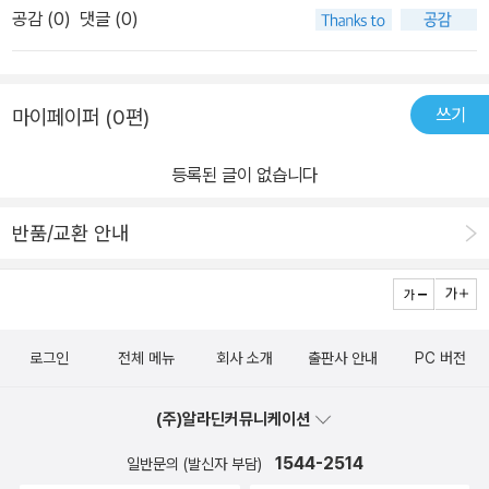
공감 (
0
)
댓글 (0)
고 합니다€€€€€북스토리 아이는 이번이 두번째 만남인데. 반복해
서 여러번 읽고 또 읽게 되는 장점이 있습니다아이의 입속으로 음식
물이 마구 들어가는 표지그림을 보면서 어떤 생각이 들으셨어요?책
쓰기
마이페이퍼 (0편)
을 읽다보면 전혀 생각치도 못한 단어를 만나 리듬감있게 읽어줄수
있어서 더 호기심을 일으킬수 있었던 책이였어요€€€€€€€€€€제
등록된 글이 없습니다
일 처음 시작하는 페이지에는 알록달로한 우산들이 제일 처음 우리아
이들의 시선을 빼앗네요!€€아이들이 동화책을 읽기전에 항상 외우는
반품/교환 안내
주문!'동화나와라 뚝딱!' €€€그 다음부터 요즘 같은 장마철에서의 어
린아이의 일상들을 보여주면서 이야기는 시작하지요€€ €€늘었어
요, 늘었어각 페이지에서 처음 시작은 항상 '늘었어요 늘었어' 의 문구
로 시작하는데요장마철에는 이렇게 비가 많이 늘어났네요€€€비가
로그인
전체 메뉴
회사 소개
출판사 안내
PC 버전
그치니 밖에서 뛰노는 아이들이 많아졌어요저희 아들도 비가 오는 날
에는 어린이집에서 바깥놀이 못나가냐고 항상 물어보고 아쉬워하는
(주)알라딘커뮤니케이션
데마음껏 뛰놀고 밖에서 놀고 싶어하는 아이들의 심리가 잘 표현된것
같아요€ €€€강아지와 뛰노는 아이! 힘차게 달리고 있어요이장면에
1544-2514
일반문의 (발신자 부담)
서는 또 어떤게 늘어났을지 뒷장을 살펴보면 심장이 콩닥콩닥심장 뛰