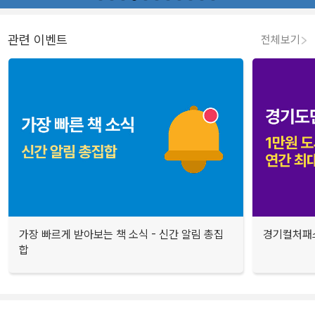
관련 이벤트
전체보기
가장 빠르게 받아보는 책 소식 - 신간 알림 총집
경기컬처패스
합