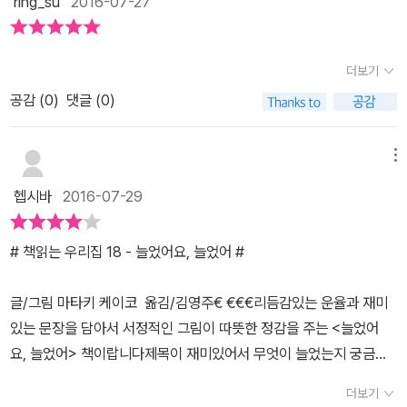
ring_su
2016-07-27
어'라는 말의 반복으로 흥미롭게 볼 수 있답니다. 늘었다는 개념에
가 늘었어요 ''와 늘었어요 늘었어~!! 입안가득 함박미소가 늘었어
대한 발상의 전환이 한 책!그리고 일상 생활에서 일어나는것들이다보
요'재미있는 상상속으로 늘었어요,늘었어 이번엔 우리친구들의 무엇
니아이들에게 친숙하게 다가 온 책이랍니다. <늘었어요, 늘었어> 책
더보기
이 늘었을까요^^도치맘카페 이벤트를 통해 출판사로부터 책을 무상
을 아이들과 함께 읽으면서책속에서 등장하는 이야기 말고 우리 일상
지원받아 작성된 솔직리뷰입니다
공감 (
0
)
댓글 (0)
생활에서 늘어나는것들이어떤것이 있는지 찾아보는 시간을 갖는것도
참 의미있고 좋을거 같아요^^ 유아그림책 <늘었어요, 늘었어> 읽는
메뉴
재미가 있어서유아그림책으로 추천해요^^
헵시바
2016-07-29
# 책읽는 우리집 18 - 늘었어요, 늘었어 #
글/그림 마타키 케이코 옮김/김영주€ €€€리듬감있는 운율과 재미
있는 문장을 담아서 서정적인 그림이 따뜻한 정감을 주는 <늘었어
요, 늘었어> 책이랍니다제목이 재미있어서 무엇이 늘었는지 궁금함
을 참을수가 없네요^^스페인에서 현대 미술가로 활발하게 활동하고
더보기
있는 저자 마타키 케이코는 일본에서 특히 사랑을 많이 받은 책이라