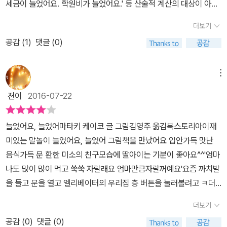
세금이 늘었어요. 학원비가 늘었어요.' 등 산술적 계산의 대상이 아니
겠어요? 하지만, 마타키 케이코의 <늘었어요, 늘었어>에서는 '늘
더보기
다'의 목적어로 참신한 표현들이 연속됩니다. '아하! 아! 귀여워!'하며
공감 (
1
)
댓글 (0)
읽다 보니 굳어버린 어른의 마음을 반성하게 되더라고요. 스페인을
위시한 유럽과 일본에서 활발히 활동중인 마티키 케이코는 예술가 특
유의 때묻지 않은 순수함으로 세상을 보나 봅니다. <늘었어요, 늘었
메뉴
어!>의 책장을 넘기다 보면, 그 순수한 활기에 전염되어 절로 독자의
젼이
2016-07-22
표정이 밝아질 거예요. 간지의 여백을 가득 매운 우산 그림이 무슨 의
미인지 저자에게 직접 물어보고 싶어질만큼, <늘었어요, 늘었어!>의
늘었어요, 늘었어마타키 케이코 글 그림김영주 옮김북스토리아이재
여백에는 우산 그림이 가득하네요. 알록달록 어찌나 화사하고 예쁜지
미있는 말놀이 늘었어요, 늘었어 그림책을 만났어요 입안가득 맛난
체면 생각하지 않고 장마철 색깔별로 구비해두고 싶어질 지경이에요.
음식가득 문 환한 미소의 친구모습에 딸아이는 기분이 좋아요^^'엄마
'늘었어요, 늘었어' 라는 표현이 자주 반복됩니다. 아직 한글을 모르는
나도 많이 많이 먹고 쑥쑥 자랄래요 엄마만큼자랄꺼예요'요즘 까치발
꼬마독자에게 가벼운 임무를 주면 기꺼이 할 거예요. '늘었어요, 늘었
을 들고 문을 열고 엘리베이터의 우리집 층 버튼을 눌러볼려고 ㅋ더
어' 만 읽어달라고 해보세요. 북스토리 아이 출판사 측에서 이 문구만
커지고 싶다 노래하는 딸아이랍니다늘었어요, 늘었어 무엇이 늘어날
굵은 볼딕 처리를 해주었기 때문에 눈치 빠른 꼬마들은 틀림 없이 읽
더보기
지 넘 궁금해지는 책이예요 쭈욱 운율감을 가지고 읽어내려가니(노래
어낼 수 있답니다. 도대체 무엇이 늘었기에, 이렇게 야단법썩일까
공감 (
0
)
댓글 (0)
하는 느낌이예요)언어유희의 즐거움이 가득 한편의 동시 때로는 동요