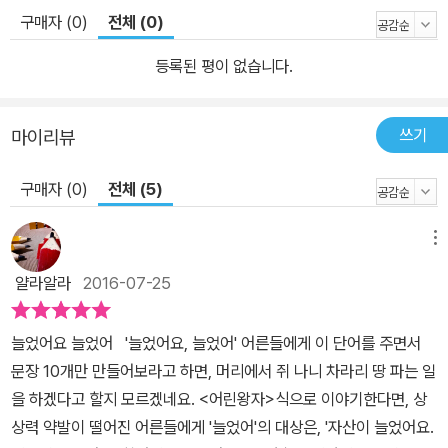
바란다. 어른들에게는 가슴속 한편에 잠자고 있던 동심과 마주하게
구매자 (0)
전체 (0)
하고, 아이들에게는 언어유희의 즐거움과 즐거운 일상을 선물하는 책
『늘었어요, 늘었어』를 통해 밝고 긍정적인 에너지로 가득 채우며, 노
등록된 평이 없습니다.
래하는 것 같은 리듬감 있는 즐거운 언어의 세계로 빠져 보자.
쓰기
마이리뷰
구매자 (0)
전체 (5)
메뉴
얄라알라
2016-07-25
늘었어요 늘었어 '늘었어요, 늘었어' 어른들에게 이 단어를 주면서
문장 10개만 만들어보라고 하면, 머리에서 쥐 나니 차라리 땅 파는 일
을 하겠다고 할지 모르겠네요. <어린왕자>식으로 이야기한다면, 상
상력 약발이 떨어진 어른들에게 '늘었어'의 대상은, '자산이 늘었어요.