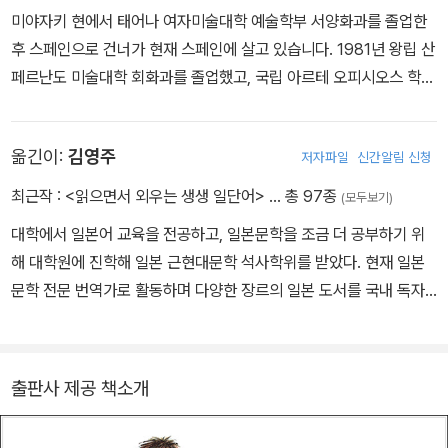
책 읽는 우리 집 시리즈 18권. 스페인에서 현대 미술가로 활발하게 활
미야자키 현에서 태어나 여자미술대학 예술학부 서양화과를 졸업한
동하고 있는 저자 마타키 케이코의 그림책으로, 리듬감 있는 운율과
후 스페인으로 건너가 현재 스페인에 살고 있습니다. 1981년 왕립 산
재치 있는 언어유희를 담은 문장과 함께 따뜻하면서도 정겨운 아이의
페르난도 미술대학 회화과를 졸업했고, 국립 아르테 오피시오스 학교
일상을 그림으로 잘 담아냈다. 사람 친화적인 따뜻한 감성이 고스란
에서 석판·동판화과를 수료했습니다. 스페인 공원 광장(쿠엔카 시 태
히 묻어나는 이 그림책을 읽다 보면, 어느 누구라도 다음 페이지가 궁
양 광장)의 디자인 작업을 비롯해 예술가로서 유럽과 일본에서 회화,
금하지 않을 수 없어 책장을 넘기는 속도가 빨라지고, 나의 모습이 고
옮긴이:
김영주
저자파일
신간알림 신청
판화, 오브제 등 다양한 분야에서 제작 활동 및 전시회를 개최하고 있
스란히 담겨 있는 한 장면 한 장면과 웃음을 자아내는 그림에 환하게
습니다. 쓰고 그린 책으로는 『단무지』 『돌이 되고 싶어요』 『숨을 후
최근작 :
<읽으면서 외우는 생생 일단어>
… 총 97종
미소 짓게 한다.
(모두보기)
하고 내쉬면』 『어느 쪽이든 좋아』 등이 있습니다.
대학에서 일본어 교육을 전공하고, 일본문학을 조금 더 공부하기 위
일본 어린이들에게 많은 사랑을 받아 한 번 책장을 열면 반복해서 여
해 대학원에 진학해 일본 근현대문학 석사학위를 받았다. 현재 일본
러 번 읽고 또 읽게 되는 정겨운 그림책 <늘었어요, 늘었어>는 어른
문학 전문 번역가로 활동하며 다양한 장르의 일본 도서를 국내 독자
들에게는 어린 시절에 대한 추억을, 아이들에게는 리듬감 살아 있는
에게 소개하고 있다. 옮긴 책으로 『낮술』,『헌책 식당』,『도쿄도 동정
글을 재미있게 읽어내는 즐거움을 선사해 준다. 어른과 아이가 함께
탑』,『76세 기리코의 범죄일기』, 『흑백합』,『별에서의 살인』,『지지 않
즐길 수 있는 정겨운 그림책이다.
는 달』,『이 세계에서 너와 두 번째 첫사랑을』,『다정한 사신은 너를 위
출판사 제공 책소개
한 거짓말을 할 거야』 ,『내 이야기를 읽어주세요』등이 있다.