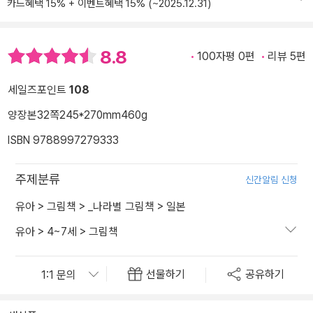
카드혜택 15% + 이벤트혜택 15% (~2025.12.31)
8.8
100자평 0편
리뷰 5편
세일즈포인트
108
양장본
32쪽
245*270mm
460g
ISBN 9788997279333
주제분류
신간알림 신청
유아
>
그림책
>
_나라별 그림책
>
일본
유아
>
4~7세
>
그림책
선물하기
공유하기