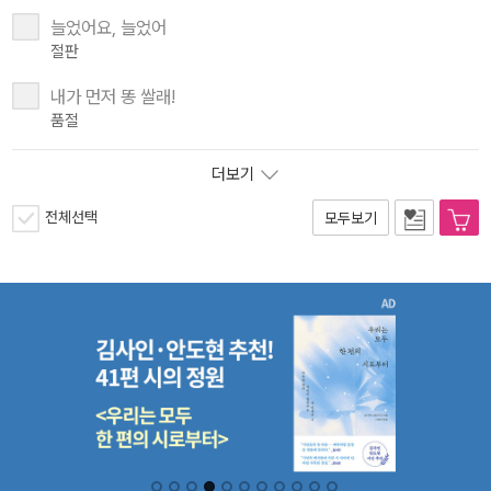
늘었어요, 늘었어
절판
내가 먼저 똥 쌀래!
품절
더보기
전체선택
모두보기