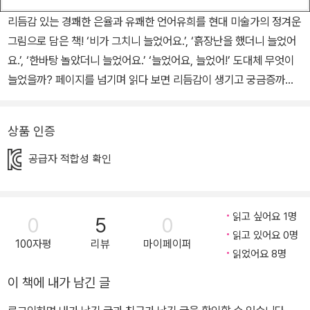
리듬감 있는 경쾌한 은율과 유쾌한 언어유희를 현대 미술가의 정겨운
그림으로 담은 책! ‘비가 그치니 늘었어요.’, ‘흙장난을 했더니 늘었어
요.’, ‘한바탕 놀았더니 늘었어요.’ ‘늘었어요, 늘었어!’ 도대체 무엇이
늘었을까? 페이지를 넘기며 읽다 보면 리듬감이 생기고 궁금증까지
불러일으켜 책을 읽는 즐거움을 더 키워 주는 이 책은 천천히 한 문장
씩 읽어 나가다 보면 ‘아~하!’ 하고 어느새 고개가 절로 끄덕여진다.
상품 인증
“늘었어요, 늘었어!”라는 문장의 반복적인 구성으로 리듬감이 살아
있는 재미있는 은율의 그림책 『늘었어요, 늘었어』가 북스토리아이에
공급자 적합성 확인
서 출간되었다. 스페인에서 현대 미술가로 활발하게 활동하고 있는
저자 마타키 케이코는 이번 그림책 『늘었어요, 늘었어』를 통해 리듬
감 있는 운율과 재치 있는 언어유희를 담은 문장과 함께 따뜻하면서
읽고 싶어요 1명
0
5
0
도 정겨운 아이의 일상을 그림으로 잘 담아냈다. 현대 미술가로 잘 알
읽고 있어요 0명
100자평
리뷰
마이페이퍼
려진 저자는 스페인의 공원 광장(쿠엔카 시 태양 광장) 디자인 작업을
읽었어요 8명
비롯해 회화, 판화, 오브제 등 다양한 분야에서 유럽과 일본을 오가며
이 책에 내가 남긴 글
활발히 활동하고 있는 예술가이다. 사람 친화적인 따뜻한 감성이 고