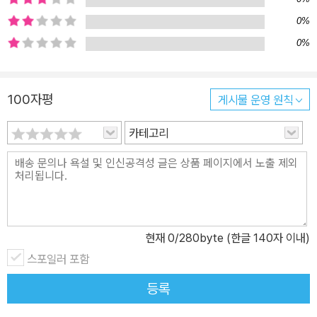
미있는 리듬감에 맞춰 다양한 상황의 ‘늘었어요!’ 말 만들기 놀이를 하
며 일상을 즐겁게 만들 수 있다. 이런 말 만들기 놀이를 통해 다양한
0%
어휘와 표현을 확장시킬 수 있는 것이 이 책을 반복해서 읽게 만드는
0%
힘이다. 그림책 『늘었어요, 늘었어』는 글자를 잘 모르는 아이들의 경
우에도 어떤 상황에서 어떤 단어가 쓰이고 활용될 수 있는지 단어의
100자평
게시물 운영 원칙
쓰임새에 대해서도 정확히 알 수 있게 해 주어 처음 책 읽기를 시작하
는 아이들이 책과 친해지는 계기가 되어 준다. 또한 정겨운 그림으로
카테고리
담겨 있는 일상의 모습은 아이들의 매일의 일상과도 매우 닮아 있어,
환하게 웃고 있는 아이들의 모습에서 즐거운 자신의 모습을 보고 함
께 즐길 수 있다. 현대 미술가 마타키 케이코는 그녀만의 감성으로 활
짝 입을 열어 드러내고 웃는 밝은 아이들의 모습을 유쾌하면서도 재
치 있게 담아내, 그녀 특유의 사람 친화적이고 서정적인 따뜻한 그림
현재
0
/280byte (한글 140자 이내)
책 한 권이 경쾌한 느낌과 함께 마음 한구석을 따뜻하게 한다. 이 책으
스포일러 포함
로 아이들과 함께 우리말이 가진 놀라운 힘과 다양한 상황에서 만날
수 있는 무궁무진한 언어유희를 즐기며, 우리의 일상도 이 따뜻하고
등록
사람 냄새 나는 그림만큼이나 구수하고 밝은 유쾌한 일상과 닮아가길