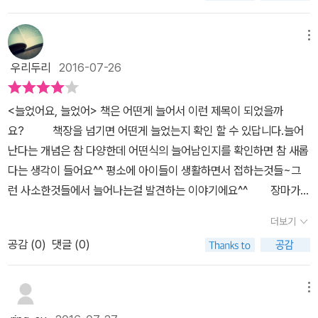
요? ‘비가 그치니 늘었어요.’, ‘흙장난을 했더니 늘었어요.’, ‘한바탕 놀
가사처럼 입안에 감기는데요^^'엄마 나도 냠냠 맛있게 밥을 먹으면
았더니 늘었어요.’ 엄마라면 알지요. 아이들 흙장난을 하면 빨랫감이
늘꺼예요 ㅎㅎ '라네요 후훗첫장을 넘기는 너무 예쁜 알록달록 우산
메뉴
는다는 것을. 꼬마들이라면 알지요. 있는 힘껏 달리고 나면 '콩닥콩닥
이 가득 펼쳐져요^^넘 이쁘죠 그렇게 내리는 비~!!빗방울늘었어요,
심장 뛰는 소리가 늘어난다는 것을!' 잠을 푸욱 잘 자고 나면, 그 다음
우리두리
2016-07-26
늘었어 장마철이 시작되니 비오는 날이 늘었어요 한가득 우산이 펼쳐
날 친구들과 신나게 놀 힘이 는다는 것을. <늘었어요, 늘었어!>를 읽
지는 우산이 늘었난 의미일까요???비가 그치니 늘었어요 ,늘었어 밖
고나면, 그 경쾌한 반복 문구가 자꾸 입안에 감돌게 됩니다. 어른에게
<늘었어요, 늘었어> 책은 어떤게 늘어서 이런 제목이 되었을까
에서 뛰어노는 친구들이 ~~~~신나게 뛰노는 모습안에서 또 무엇이
는 '아하! 보는 눈에 따라 세상이 이렇게 발랄하고 즐거운 곳이구
요? 책장을 넘기면 어떤게 늘었는지 확인 할 수 있답니다.늘어
늘었을까??? 함께 이야기는 나누며 읽어내려가니 재미있었어요 와~
나!'를 세삼 깨닫게 해주는 고마운 책이요, 아이에게는 밥 잘 먹고, 푹
난다는 개념은 참 다양한데 어떤식의 늘어남인지를 확인하면 참 새롭
~~비누거품을 내면 늘어나는 비눗방울~!!늘었어요 늘었어^^재미있
잘 자고, 놀 힘을 늘려서 어서 더 놀고 싶어지게 만드는 든든한 응원군
다는 생각이 들어요^^ 평소에 아이들이 생활하면서 접하는것들~그
죠 상상하는 재미가 담긴 책이였어요 늘었어요 늘었어의 반복되는 일
이지요. 사랑스러운 <늘었어요, 늘었어!>, 무더위에 축 늘어지지 말
런 사소한것들에서 늘어나는걸 발견하는 이야기에요^^ 장마가
상속 이야기들에서 그담엔 무엇이 늘어날까?? 내가 하고 있는 행동
고, 읽고 힘 내봅시다! 신나게 여름을 보낼 힘이 늘었어요! 늘었어!
시작되는 비오는 날이 늘어나고비가 그치니 뛰어노는 아이들이 늘어
그다음엔 또 무엇이 늘까??늘었을까??란 상상을 하게하는 책~!!냠
더보기
나고힘껏 달렸더니 심장뛰는 소리가 늘어난답니다. 그뿐 아니라 그
냠 맛있게 음식을 먹고나서 느는건???뭘까요?신나게 흙장난을 하고
공감 (
0
)
댓글 (0)
이후에도 늘어나는것들이 생겨요.계속해서 연관지어 늘어나는것들을
났더니 늘었어요~!!무엇이 늘었을까요?밤새 푹 잤더니~!!호호호 무
이야기 하고 있답니다. 생활속에서 늘어나는것들을 발견하고늘어
엇이 늘었을까요??그림책읽기의 재미와 상상의 나래를 펼쳐보며 언
난다는 개념을 익힐 수 있는 시간이랍니다. 간결한 문장에 그림이 가
메뉴
어유희의 즐거움이 담긴 그림책^^늘었어요 늘었어 랍니다~!!'딸 늘었
득해서아이들이 그림보는 재미도 있고~운율감 있게 '늘었어요. 늘었
어요 늘었어....키가 쑥쑥 늘었어요''엄마 엄마 늘었어요 늘었어 빨래