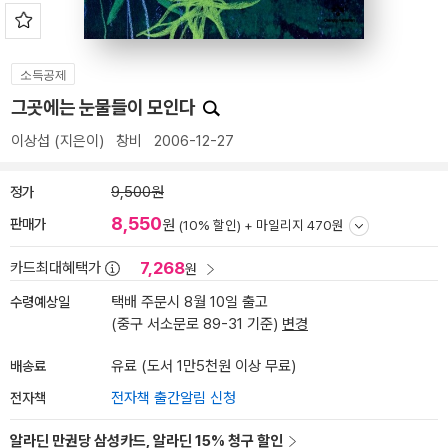
소득공제
그곳에는 눈물들이 모인다
이상섭
(지은이)
창비
2006-12-27
정가
9,500원
8,550
판매가
원
(10% 할인) +
마일리지 470원
7,268
카드최대혜택가
원
수령예상일
택배 주문시 8월 10일 출고
(중구 서소문로 89-31 기준)
변경
배송료
유료 (도서 1만5천원 이상 무료)
전자책
전자책 출간알림 신청
알라딘 만권당 삼성카드, 알라딘 15% 청구 할인