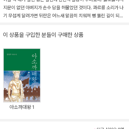
지문이 없던 아버지가 손수 담을 허물었던 것이다. 콰르릉 소리가 나
기 무섭게 달려가면 뒤란은 어느새 말끔히 치워져 뻥 뚫린 길이 되어
있었다. 멀찍이 보였던 교회도 그때만큼은 성큼 다가와 집 가까이 서
있곤 했다.
이 상품을 구입한 분들이 구매한 상품
... 돌담 무너지는 소리와 함께 다가온 크리스마스는 성경밖에 모르던
내게 세상 이야기를 전해주었다. 그런 탓일까. 우리집 잔치 같은 성탄
절이 지나고 다시 쌓이는 돌담을 바라보면서 나는 또 얼마나 허탈해
했던가. 또다시 무너질 날을 기다리며 돌담 너머로 찰랑이던 바다를
얼마나 오래 지켜보았던가.
... 내 소설들은 어쩌면 무너진 돌담이 들려준 이야기와 그 너머 찰랑
이던 바다가 떠올리게 해준 것들인지 모르겠다. 그러니 이 작품은 내
아소까대왕 1
것이 아니라 그네들의 것이다. 미력한 재주로 내가 살을 입혔을 뿐. 하
여 내 작은 바람이 있다면, 그들이 꿈꾼 것처럼 서로간에 쌓인 작은 돌
담이라도 허물 수 있는 웃음과 여유가 생겨났으면 좋겠다는 거다. 바