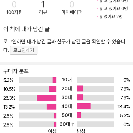
읽고 싶어요 0명
0
1
0
다에 수평선이 살고 있듯이 이 땅에도 '수평세상'이 다가올 수 있도록.
읽고 있어요 0명
100자평
리뷰
마이페이퍼
읽었어요 2명
이 책에 내가 남긴 글
로그인하면 내가 남긴 글과 친구가 남긴 글을 확인할 수 있습니
다.
로그인하기
구매자 분포
10대
0%
5.3%
20대
7.9%
10.5%
30대
7.9%
26.3%
40대
18.4%
13.2%
50대
5.3%
2.6%
60대
0%
2.6%
여성
남성