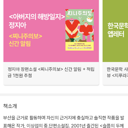
정지아 장편소설 <찌니주의보> 신간 알림 + 적립
한국문학 사랑
금 1천원 추첨
뷰 <지푸라
책소개
부산을 근거로 활동하며 자신의 근거지에 충실하고 솔직한 작품을 발
표해온 작가, 이상섭의 중.단편소설집. 2001년 출간된 <슬픔의 두께