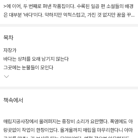
>에 이어, 두 번째로 펴낸 작품집이다. 수록된 일곱 편 소설들의 배경
은 대부분 '바다'이다. 약하지만 억척스럽고, 가진 것 없지만 꿈을 꾸
는 사람들의 삶의 터전. 작가 이상섭이 그리는 바다 사람들의 이야기
는 담백하고 힘있고 선이 굵다. 감칠맛나는 사투리의 구수한 맛이 물
목차
씬 풍긴다.
자장가
표제작 '그곳에는 눈물들이 모인다'는 2002년 제5회 창비신인소설
바다는 상처를 오래 남기지 않는다
상을 수상한 작품. 소설의 주 무대는 난전이 펼쳐진 어시장 골목이다.
그곳에는 눈물들이 모인다
무능한 사위가 못마땅하기만 한 억척스러운 장모와, 어시장에 새로이
나타난 "이곳 사람을 닮지 않은 하얀 피부"의 새댁이 이곳에서 갈등한
다.
책속에서
생활이라기보다 생존의 현장에 가까운 어시장 풍경과 그곳 사람들의
삶의 애환을 질박하게 그려내면서도, 작가의 시선은 세태와 현실을
매립지공사장에서 울려퍼지는 중장비 소리가 요란했다. 폭염에도 아
날카롭게 꼬집는 일을 게을리하지 않는다. 한일 어업협정으로 물길을
랑곳없이 작업이 한창이었다. 올겨울까지 매립을 마무리한다니 아마
잃고 방황하는 어부, 불법체류중인 양식장의 이주노동자... 바닷가를