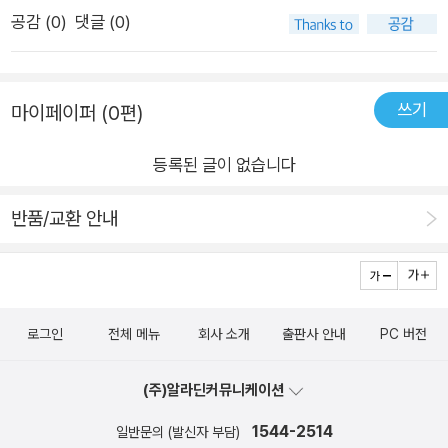
생후 10년짜리이긴 하지만) 이야기꾼을 자처하면서 작가가 풀어
공감 (
0
)
댓글 (0)
놓는 이야기는 걸쭉한 입담으로 살아있는 소설이 어떤 것임을 보
여준다. 우리 주위에 늘 있는 사람들이 주인공이 되고 그 사람들
이 웃고 울고 떠드는 이야기. 익숙하지만 그것을 지루하지 않게
쓰기
마이페이퍼 (0편)
조금 새롭게 변주해나간다. 이것이 작가의 능력인 것 같다. 그리
고 이 작가는 토박이말을 풍성하게 활용한다.'눈풍년, 말방석, 그
등록된 글이 없습니다
물눈치, 그물목욕, 입섞기, 굼뜬 낙지걸음, 눈멀미, 모들눈, 잠비
늘, 며느리 험구덕, 동부레기, 남정바리' 같은 토박이 말을 쓰는 것
반품/교환 안내
과 경상도 방언을 재현하는 솜씨는 신인다운 구색을 찾아볼 수 없
을 만큼 능숙하다.그리고 능청스러운 말놀이와 해학적인 표현도
능숙한데, 동음이의어를 활용한다거나 배<腹>와 배<船>, 포경
<包莖>과 포경<捕鯨>이 그러하다. 그리고 '이건 허구한 날 술
로그인
전체 메뉴
회사 소개
출판사 안내
PC 버전
주전자 주둥아리나 빨 줄 알았지 마누라 주둥이 한번 빨 줄 모르
니 생각만 해도 기가 찼다'(고추밭에 자빠지다) 혹은 '인생은 '역
(주)알라딘커뮤니케이션
전'이 아니라 '여전'이지 않던가'(그곳에는 눈물들이 모인다) 등의
1544-2514
일반문의 (발신자 부담)
표현이 능청스럽기 그지없다. 오랜만에 시원하게 내리읽어서 좋