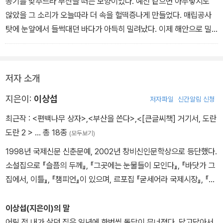
공기를 맞추느라 부산을 떠는 모양이었다. 예전 같으면 아무렇지도
둘러싼 삶의 현장이 일곱 편의 이야기 속에 담겨 있다.
않았을 그 소리가 오늘따라 더 속을 헐떡증나게 만들었다. 매립공사
탓에 눈앞에서 들썩대던 바다가 아득히 밀려났다. 이제 해안으로 밀
려오던 파도의 흰 손끝은 이곳에 서서도 볼 수 없었다. 바다를 볼 수
없다면 이곳은 불모의 땅이나 진배없다. 사람들은 억울하면 할수록
하늘을 쳐다본다고들 하지만 이곳 사람들은 그럴수록 바다만 바라보
저자 소개
고 살아왔다. 억울함을 바다를 보며 삭이고 파도소리를 들으며 누그
러뜨렸지만 그런 일도 바다가 멀어지면서 점점 없어졌다. - '바다는
지은이:
이상섭
저자파일
신간알림 신청
상처를 오래 남기지 않는다' 중에서
최근작 :
<편백나무 상자>
,
<부산을 쓴다>
,
<[큰글씨책] 거기서, 도란
도란 2 >
… 총 18종
(모두보기)
1998년 국제신문 신춘문예, 2002년 창비신인문학상으로 등단했다.
소설집으로 『슬픔의 두께』, 『그곳에는 눈물들이 모인다』, 『바닷가 그
집에서, 이틀』, 『챔피언』이 있으며, 르포집 『굳세어라 국제시장』, 『을
숙도, 갈대숲을 거닐다』를 썼다. 2010년 백신애문학상, 2013년 봉생
문화상을 수상했다.
이상섭(지은이)의 말
어릴 적 내가 살던 집은 일년에 한번씩 돌담이 무너졌다. 닳고닳아서