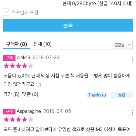
성에 필수적인 ‘돌발 주제와 롤플레이’ 문제 대비 ④ OPIc에 나오는
현재
0
/280byte (한글 140자 이내)
모든 문제에 대한 ‘유형별 공략법’ 제공 ⑤ ‘주제별 답변 아이디어 &
스포일러 포함
표현 사전’ 수록
등록
구매자 (8)
전체 (10)
ciek13
2018-07-24
메뉴
도움이 됐어요 근데 막상 시험 보면 책 내용을 그렇게 많이 활용하게
되진 않더라구요
공감 (
8
)
댓글 (0)
Asparagine
2019-04-05
메뉴
오픽 준비하려고 알아보다가 유명한 책으로 샀음IM3 이상이 목표여