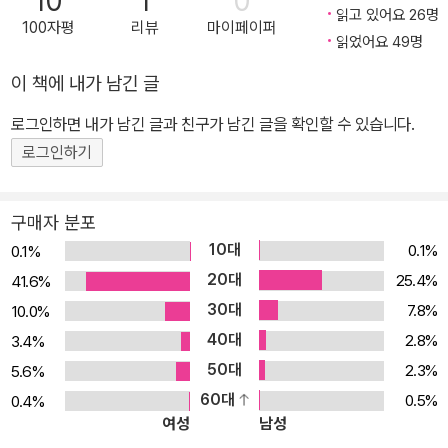
10
1
0
전모의고사’로 실전 완벽 대비! [추가 자료] 1. 본 교재 인강(교재 내
읽고 있어요 26명
100자평
리뷰
마이페이퍼
[1-3강] 무료 수강권 수록) 2. 온라인 실전모의고사(HackersIngan
읽었어요 49명
g.com) 3. 오픽 무료 학습자료(Hackers.co.kr) [별매 정보] 교재
이 책에 내가 남긴 글
음성 MP3(HackersIngang.com) [책의 특장점] 1. 최신 OPIc Ba
ckground Survey 항목 완벽 반영한 최신개정판! 시험에 자주 출제
로그인하면 내가 남긴 글과 친구가 남긴 글을 확인할 수 있습니다.
되는 최신 빈출 문제로 OPIc 최신 경향 완벽 대비 2. 2주 만에 IH/A
로그인하기
L 등급 완성 가능 가능한 체계적인 학습 구성! 1) 유형 공략부터 실전
연습까지 따라만 하면 IH/AL 등급 달성 가능! 2) 한 번에 IH/AL 등급
구매자 분포
을 받을 수 있는 2주 완성 학습 플랜 수록 3. IH/AL 등급 달성에 필수
10대
0.1%
0.1%
적인 ‘돌발 주제와 롤플레이’ 문제 완벽 대비 가능 1) IH/AL 등급을
20대
25.4%
41.6%
목표로 하는 학습자들이 가장 어려워하는 돌발 주제와 롤플레이 문제
30대
7.8%
10.0%
를 각각 별도의 파트로 구성하여 실전 완벽 대비 가능 2) 실전에서 유
40대
용한 표현과 효과적인 답변 방법을 통해 어떤 주제와 상황이 주어지
2.8%
3.4%
더라도 능숙하게 답변 가능 4. OPIc에 나오는 모든 문제에 대한 ‘유
50대
2.3%
5.6%
형별 공략법’ 제공 1) OPIc 문제를 12가지 유형으로 분류하여 각 유
60대
0.5%
0.4%
여성
남성
형별 공략법 제공 2) 유형별로 제시된 답변구조와 핵심표현을 학습하