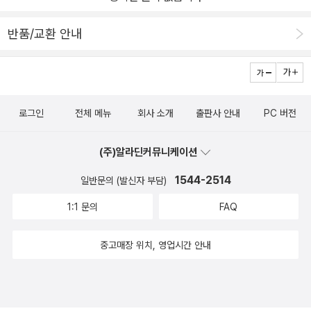
임ㅋㅋㅋ말하고자 하는 내용이 짧고 많게 되어있어서 외우다가 중간
부분부분 다까먹을 것 같음유튜브 강의들 몇 개 찾아보니까 이것보다
반품/교환 안내
단순하게,말하려는 내용을 1,2가지로 그것만 길게 말해도 IH AL 받았
다길래솔직히 책에 나오는 모범답변 수준으로 말하기엔 실력도 그렇
고 외우기도 2주 안에 절대 불가능일 것 같고거의 옆에 두고 참고로
보고 할 말 만들기용으로 보고 내가 할 얘기를말해보고 쓰는 식으로
로그인
전체 메뉴
회사 소개
출판사 안내
PC 버전
공부했음. 결과적으론 첫오픽에서 IH 나왔고 그럭저럭 만족함.원래
영어 못하는 편은 아니라 그런지 오픽이라는 게 쉬운 시험인진 모르
(주)알라딘커뮤니케이션
겠지만..사면 클라라 강의 앞부분 3회? 수강권 줘서 들어봤는데와...
진짜 유명한 거에 비해 너무 부담스럽게 공부시키는 느낌...?하루에
1544-2514
일반문의 (발신자 부담)
오픽만 5시간 이상씩 2주 꼬박하게 시키는 느낌...? 이어서 탈출함...
1:1 문의
FAQ
그렇게까지 빡세게 외우고 준비하지 않아도 생각보다 오픽이 만만한
것 같음책에선 기출문제랑 말할 거 힌트 얻는 식으로 사용하고남들
중고매장 위치, 영업시간 안내
수준? 어느정도로 말해야 어느 등급 나오는지는 유튜브 강의들 몇 개
보고 감 잡는 게 좋은 듯.여기 모의고사 1회권도 딸려있어서 봐봤는데
서베이랑 상관없이 나와서전혀 도움 안 돼요 ㅡㅡㅋㅋㅋㅋ 어디였지