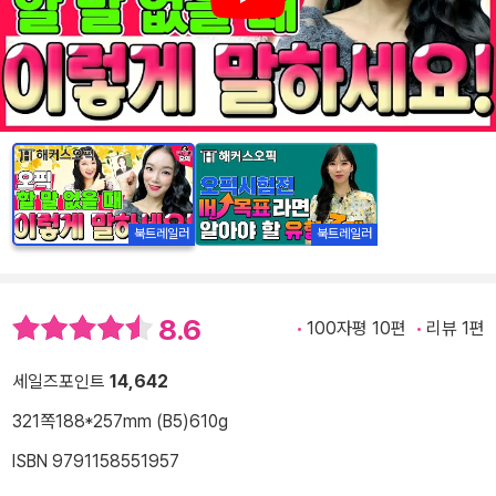
Play
북트레일러
북트레일러
8.6
100자평 10편
리뷰 1편
세일즈포인트
14,642
321쪽
188*257mm (B5)
610g
ISBN 9791158551957