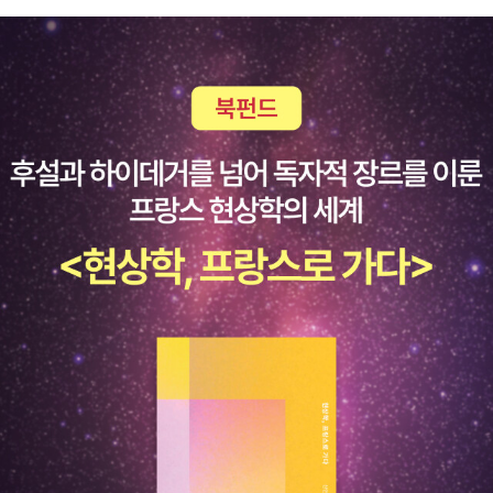
스피킹... 뭐 어쩌고 하는 모의오픽에서는아무한테나 3회 모의고사
주니까 모의고사에는 그닥 집착할 필요 없는 듯합니다항상 뭐 녹음해
서 들어봐라 쉐도잉해라 어쩌고 저쩌고 했는데전 녹음이라고는 모의
고사 볼 때밖에 자동으로 되는 거 안 들어봤고쉐도잉도 한 적 없어
요... 왔다갔다하면서 짬날 때 모의답변들 mp3로 들어보기는 했음따
라하기에는 원어민들이라 넘... 걍 답변 힌트 얻는 용도로 들었던 것
같음진짜 황당한 질문 하기도 하더라구요 굳이 사실만 말할 필요는
없고 구라 좀 섞어도되는데 너무 구라는 만들고 외우는 것도 힘드니
까 사실에 기반한 과장인 게 낫더라구요그냥 최대한 안 끊기게 하고
싶은 말 하는 연습을 더 많이 했어요어차피 높은 수준의 문장은 2주
한다고 바로 튀어나올 수 없다고 생각해서...ㅋㅋㅋ책들 다 비슷비슷
할 것 같은데 유형정리 잘 되어 있는 해커스 유명한 만큼 나쁘지 않습
니다아예 책 없이 준비하기엔 감 잡기가 어려울 것 같아서 추천해요~
아니면 몇천 원 더 싼 책 찾아보셔도 괜찮을 듯