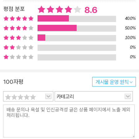
여 어떤 주제의 어떤 문제가 나오더라도 짜임새 있는 답변 가능 5. 어
8.6
평점 분포
떤 질문에도 답할 수 있는 ‘주제별 답변 아이디어 & 표현 사전’ 수록
1) 실전에서 어떤 질문이 나와도 답변할 수 있도록 각 주제별 아이디
40.0%
어 및 표현 수록 2) 하고 싶은 말을 쉽게 구성할 수 있는 다양한 모범
50.0%
답변 패턴 및 표현 제공 6. IH/AL 목표 학습자의 ‘알면서도 틀리는 O
10.0%
PIc 표현’ 수록 1) IH/AL 목표 학습자가 자주 틀리는 표현들을 엄선
0%
하여 올바른 표현과 함께 제공 2) 평소 자신의 말하기 습관을 점검하
0%
고 정확한 표현을 사용하는 연습 가능 7. 실전에서 더 강력한 ‘시험장
위기 상황 대처 표현’ 수록 1) 질문을 잊어버리거나 답변이 떠오르지
않는 등의 위기 상황 별 순간 대처 표현 수록 2) 당황스러운 상황에서
100자평
게시물 운영 원칙
도 능숙하고 유연하게 대처함으로써 IH/AL 등급 달성 가능 8. ‘온라
카테고리
인 실전모의고사’로 실전 완벽 대비(HackersIngang.com) 실제 시
험과 유사한 환경에서 실전 감각을 익힐 수 있는 〈온라인 실전모의고
사〉 무료 제공 - 독자대상 : OPIc 준비생 - 구성 : 이론 + 문제 - 특징
: ① 최신 OPIc Background Survey 항목 완벽 반영 ② 2주 만에 I
H/AL 등급 완성 가능 가능한 체계적인 학습 구성 ③ IH/AL 등급 달