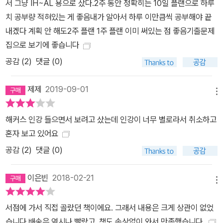
서 그냥 IH~AL 용으로 샀다.2주 동안 정확히는 10일 플랜으로 하루
치 공부량 적혀있는 게 좋음내가 알아서 하루 이만큼씩 공부해야 끝
내겠다 계획 안 해도2주 플랜 1주 플랜 이미 써있는 점 좋음기출문제
집으로 보기에 좋습니다
공감 (
2
)
댓글 (0)
제제
2019-09-01
메뉴
해커스 인강 들으면서 보려고 샀는데 인강이 너무 별로라서 취소하고
혼자 보고 있어요
공감 (
2
)
댓글 (0)
이은빈
2018-02-21
메뉴
서점에 가서 직접 골랐던 책이에요. 그래서 내용은 크게 상관이 없었
습니다.배송은 역시나 빨랐고, 책도 손상없이 와서 만족했습니다.