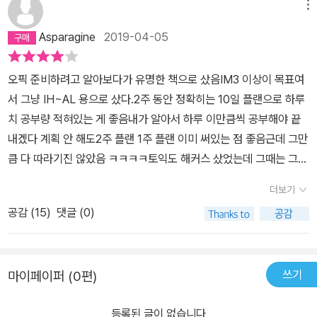
메뉴
Asparagine
2019-04-05
오픽 준비하려고 알아보다가 유명한 책으로 샀음IM3 이상이 목표여
서 그냥 IH~AL 용으로 샀다.2주 동안 정확히는 10일 플랜으로 하루
치 공부량 적혀있는 게 좋음내가 알아서 하루 이만큼씩 공부해야 끝
내겠다 계획 안 해도2주 플랜 1주 플랜 이미 써있는 점 좋음근데 그만
큼 다 따라기진 않았음 ㅋㅋㅋㅋ토익도 해커스 샀었는데 그때는 그
플랜 하루치 다 따라갔는데 오픽은... 그게 잘 안 되더라2주하긴 했는
더보기
데 하루당 공부시간이 많지는 않아서 헐렁한 2주 공부였음ㅋㅋ제일
공감 (
15
)
댓글 (0)
도움 됐던 부분은 서베이쪽에서 나오는 질문들 보다는돌발유형이랑
질문유형이 잘 정리된 느낌?기출문제집 같은 느낌이어서 어떤 문제
들이 나오는지어떤 식으로 답변하면 되는지 참고하기에 편했다.모범
쓰기
마이페이퍼 (0편)
답변들은 근데 좀... 그걸 그대로 외우거나 하기엔 좀 부적합한 느낌?
너무 장황하고 내용이 많고 정보값이 많음 외우기 아주 어려운 구조
등록된 글이 없습니다