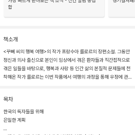
가장 빠르게 받아보는 책 소식 - 신간 알림 총집
경기컬처패스
합
책소개
<꾸뻬 씨의 행복 여행>의 작가 프랑수아 를로르의 장편소설. 그동안
정신과 의사 출신으로 본인이 임상에서 겪은 환자들과 직간접적으로
겪은 일들을 바탕으로, 행복과 사랑 등 인간 삶의 본질적 문제들에 천
착해온 작가 를로르는 이번 작품에서 여행의 과정을 통해 우정에 관
한 심도 깊은 성찰을 준다.
목차
이번 작품은 <꾸뻬 씨의 인생 여행>에 독일어판에 이어 불어판보다
앞서 우리말로 번역되어 나왔다는 점에서 특별한 의미를 지닌다. 꾸
한국의 독자들을 위해
뻬 씨가 여행에서 깨달은 우정에 관한 22가지의 잠언과도 같은 내용
은밀한 계획
이 담겨져 있는 <꾸뻬 씨의 우정 여행>은 체코의 마티니, 발레리 해