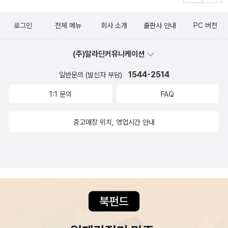
권! 열린책들, 진심이에요? 일개독자인 저는 나오는 즉시 사는 걸로
러고 보니 내가 착한 친구들에게 할 수 있는 최대의 간담상조는 좋은
75권 완관에 미약한 보탬이 되겠어요. 라고 맹세버즈북 모르시는 분
친구가 되려는 진심어린 노력이다. 우정에서도 하늘은, 스스로 노력
로그인
전체 메뉴
회사 소개
출판사 안내
PC 버전
들을 위해*<버즈북buzzbook>이란?버즈북buzzbook은 열린책
하는 자를 돕는다.
2. 야생의 나날 장국영은 만우절날 죽었다.
들에서 펴내는 신간 예고 매체입니다. 소문이 자자하다는 뜻의 buzz
시시껄렁한 거짓말로 하루를 눙치는 대신, 그를 기억하는 이들은 피
(주)알라딘커뮤니케이션
와 book의 합성어로, 중요 작가의 신작이나 저술을 펴내기 전에 <저
는 꽃에도 우울과 몽상으로 4월을 맞이할지도 모른다. 온통 그의 추
자나 책에 대해 미리 귀띔해 주는 책>입니다. 열린책들은 이 버즈북
1544-2514
일반문의 (발신자 부담)
모 특집이다. 천녀유혼에서 그의 눈빛은 여전히 순정하고 맑다. 그래
을 통해 독자들에게 미지의, 그러나 지금 우리가 반드시 주목해야 할
도 어쩐지「아비정전」에서의 그의 어깻짓만은 못하다. 발 없는 새의 운
1:1 문의
FAQ
작가들의 작품 세계를 먼저 알리고자 합니다. 『조르주 심농』은 지난
명을 예감하고 추던 속옷 바람의 맘보춤, 엄마의 시선을 느끼면서도
해 출간된 『볼라뇨, 로베르토 볼라뇨』에 이은 두 번째 버즈북이며, 파
뒤돌아보지 않던 그 발걸음. 그 궁극의 지점에서 언제나 그의 어깨는
중고매장 위치, 영업시간 안내
격적 가격인 750원은 앞으로 출간될 <매그레 시리즈> 75권을 의미
흔들렸다. 젊음을 제 멋대로 탕진하는 자의 슬픔 같은 것이 그 어깨에
합니다.헉! 그렇군요! 750원에 깊은 뜻이!책소개를 조금 더 옮겨 보
걸려 있곤 했다. 아비정전은 제목부터 관심을 끄는 영화였다. 아Q
면. 셜록 홈스, 아르센 뤼팽, 필립 말로…… 그리고 쥘 매그레. 트렌치
정전, 아비정전에서처럼 ‘정전’(正傳)은 ‘이야기’ 쯤이 되겠다. 아비
코트를 걸치고 파이프 담배를 문 채 쉼 없이 맥주를 마시는 거구의 사
정전은 영어 제목에 와서야 제대로 빛을 발한다. Days of Being Wil
나이, 추리 소설 역사상 가장 사랑받는 주인공 중 하나인 매그레 반장
d라니. 내친 김에 프랑스 제목도 찾아 본 적이 있다. 프랑스판 DVD
이 활약하는 <매그레 시리즈>가 4월부터 열린책들에서 한 달에 두
제목은 Nos annees sauvages이다. 의미는 영어와 같지만 오감이
권씩 출간된다. 열린책들은 이 매력적인 시리즈를 본격 소개하기에
훨씬 열리는 느낌이랄까. 중화권의 아비정전 제목이 왠지 딱딱한 문