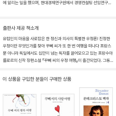
에 알리는 일을 했으며, 현대경제연구원에서 경영컨설팅 선임연구원
으로 재직했다. 프랑스의 심리학 관련 서적을 옮기고 한국에 소개했
다. 옮긴 책으로는 《꾸뻬씨의 우정여행》 《심리학의 작은 비밀》 《창의
적 문제해결 수업 HowHow 시리즈》 등이 있다.
출판사 제공 책소개
유럽인의 마음을 사로잡은 한 정신과 의사의 특별한 우정론! 진정한
우정이란 무엇인가를 찾아 꾸뻬 씨가 또 한 번 여행을 떠나다 프랑스
뿐 아니라 독일에서도 십만이 넘는 독자를 끌어모으고 있는 프랑수아
를로르의 신작 장편소설 『꾸뻬 씨의 우정 여행』이 출간되었다. 그동
안 정신과 의사 출신으로 본인이 임상에서 겪은 환자들과 직간접적으
로 겪은 일들을 바탕으로, 행복과 사랑 등 인간 삶의 본질적 문제들에
이 상품을 구입한 분들이 구매한 상품
천착해온 작가 를로르는 이번 작품에서 여행의 과정을 통해 우정에
관한 심도 깊은 성찰을 준다. 이번 작품은 『꾸뻬 씨의 인생 여행』에 독
일어판에 이어 불어판보다 앞서 우리말로 번역되어 나왔다는 점에서
특별한 의미를 지닌다. 꾸뻬 씨가 여행에서 깨달은 우정에 관한 22가
지의 잠언과도 같은 내용이 담겨져 있는 『꾸뻬 씨의 우정 여행』은 체