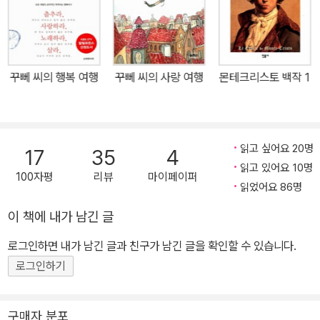
코의 마티니, 발레리 해밀의 그림과 함께 하여 읽는 즐거움뿐 아니라
보는 즐거움도 더하였다. “쥬 마뻴 꾸뻬, 내 이름은 꾸뻬입니다. 나는
파리의 정신과 의사입니다.” 행복한 일상을 접고 위험에 빠진 친구를
구하기 위해 나선 여행길 그 길 위에서 깨달은 ‘우정’에 관한 오롯한
꾸뻬 씨의 행복 여행
꾸뻬 씨의 사랑 여행
몬테크리스토 백작 1
깨달음 이상적인 우정을 이루기 위해 어떠한 노력이 필요한가를 주제
로 다루고 있는 『꾸뻬 씨의 우정 여행』은 꾸뻬 씨의 절친한 친구 에두
아르가 어마어마한 돈을 가지고 흔적도 없이 사라져버리고, 꾸뻬 씨
가 위험에 처한 친구를 구하기 위해 여행을 떠나면서 본격적으로 시
읽고 싶어요 20명
17
35
4
작된다. 여행을 시작하기 전부터 정신과 의사인 주인공은 우정과 인
읽고 있어요 10명
100자평
리뷰
마이페이퍼
간관계에 대해 고민을 안고 진료실을 찾아온 환자들을 상담하고, 결
읽었어요 86명
혼과 육아로 예전처럼 친한 친구들과의 여유로운 시간을 가지기 점점
이 책에 내가 남긴 글
더 힘들어지게 되면서 우정에 관한 고민을 새로이 시작한다. 그러던
로그인하면 내가 남긴 글과 친구가 남긴 글을 확인할 수 있습니다.
찰나 자신의 행방불명된 친구를 찾는 동안 매력적인 여행을 하게 되
고, 그립던 오랜 친구들을 만나 그들의 오랜 친구인 에두아르를 구하
로그인하기
고자 하는 우정으로 뭉치게 되면서 우정의 연대감에 대한 근본적인
미묘한 차이를 깨달아 간다. 독자들은 『꾸뻬 씨의 우정 여행』에 등장
구매자 분포