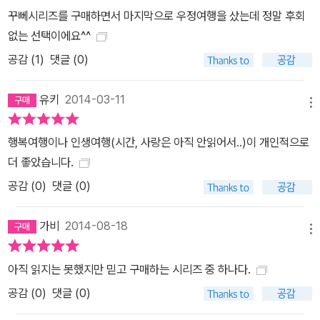
놓을 수 있는 존재다. 9. 친구란 내가 불행할 때 함께 슬퍼하고 내가
꾸뻬시리즈를 구매하면서 마지막으로 우정여행을 샀는데 정말 후회
행복할 때 함께 기뻐하는 사람이다. 10. 진정한 우정이란 사랑 때문에
없는 선택이에요^^
저버릴 수 없는 것이다. 11. 친구란 우리의 결점에도 불구하고 우리를
공감 (
1
)
댓글 (0)
좋아해주는 사람이다. 12. 질투만 계속한다면 친구라고 할 수 없다. 1
3. 친구가 되면 괴로움뿐 아니라 기쁨을 함께 나누고 싶어 한다. 14.
유키
2014-03-11
남자들은 같이 무언가 하는 걸 좋아하고, 여자들은 자기들끼리 끊임
메뉴
없이 수다를 떤다. 15. 모험을 함께하면 우정이 돈독해진다. 16. 오래
행복여행이나 인생여행(시간, 사랑은 아직 안읽어서..)이 개인적으로
된 친구는 우리 인생의 뜨개질 속의 털실 한 줄이다. 17. 친구는 우리
더 좋았습니다.
가 지나치게 나쁜 길로 가는 것을 막아주는 사람이다. 18. 친구란 미
공감 (
0
)
댓글 (0)
안하다고 말할 수 있는 사람이다. 19. 친구란 감사의 마음을 표현할
수 있는 사람이다. 20. 친구란 든든한 위로가 되는 사람이다. 21. 친구
가비
2014-08-18
란 언제나 함께 웃을 일을 찾아낼 수 있는 사람이다. 22. 우정은 즐거
메뉴
움을 함께 나누고 상호적으로 호의를 베풀며 서로를 인정하고 존경하
면서 점점 커져간다.
아직 읽지는 못했지만 믿고 구매하는 시리즈 중 하나다.
공감 (
0
)
댓글 (0)