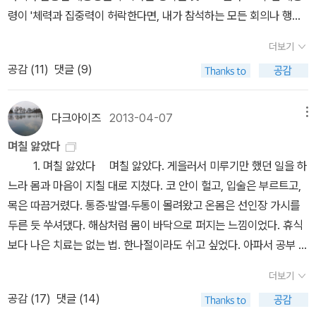
령이 '체력과 집중력이 허락한다면, 내가 참석하는 모든 회의나 행사
에 자유롭게 배석하도록 하게.'라는 부탁으로 세상에 나온 책 <기록>
더보기
찬찬히 살펴보고 싶다. 이 이상 무슨 말이 필요할까? 작가 '한 강'을
공감 (
11
)
댓글 (9)
작품으론 알지 못한다.그저 한승원 작가의 딸이라는 것,그리고 내 사
랑하는 딸이 한강교수의 강의를 듣는다는 것 밖에는... 그런데 80년
5월을 소재로 쓴 작품이 나와서 반갑다. 작가라면 80년 5월에 부채
다크아이즈
2013-04-07
메뉴
감을 더 크게 갖고 있지 않을까 짐작만... <먹고 기도하고 사랑하라
며칠 앓았다
>의엘리자베스 길버트 신간이 2권으로 나왔다. 표지도 예뻐서 기대
1. 며칠 앓았다 며칠 앓았다. 게을러서 미루기만 했던 일을 하
치가 높다.^^<먹고 기도하고 사랑하라>를 주고 미국으로 떠난 00님
느라 몸과 마음이 지칠 대로 지쳤다. 코 안이 헐고, 입술은 부르트고,
이 보고 싶다. <꾸뻬씨의 ~ 여행> 시리즈도아직 소장하지 못한
목은 따끔거렸다. 통증·발열·두통이 몰려왔고 온몸은 선인장 가시를
책에 눈길이 머문다.꾸뻬 시리즈는 도서관 이용자들이 즐겨 찾는 책
두른 듯 쑤셔댔다. 해삼처럼 몸이 바닥으로 퍼지는 느낌이었다. 휴식
이다. 진중권의 신간도서가 노란표지로 나왔다. 미워할 수 없는
보다 나은 치료는 없는 법. 한나절이라도 쉬고 싶었다. 아파서 공부 선
사람~ ^^어제 자원봉사하러 왔던 여대생 둘이 우리서가에 꽃힌 책을
약을 지킬 수 없게 됐다고 양해를 구했다. 대충 빨랫감만 치워놓고 드
보면서 '진중권교수가 서양미술사도 냈었네~'하고 말했다.그리곤 들
더보기
러누우려는데 초인종이 울린다. 택배기사인가 싶어 얼른 문을 열었
춰보기에 '대출해줄게~' 말했더니 '다음주 기말시험이라 보고 싶지만
공감 (
17
)
댓글 (14)
다. 웬걸, 양해 구하는 문자를 받은 친구들이 들이닥친다. 문병이란 건
시험 끝나고 빌려갈게요!'라고 말했다.도서관에 봉사하러 오는 이쁜