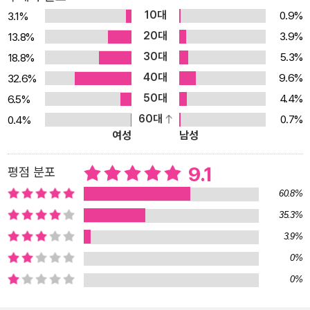
하는 인물들을 통해 자신의 주변 사람들에 대해 변하는 감정을 발견
10대
0.9%
3.1%
할 수 있을 것이다. 또한 이 작품은 분석적인 관점으로 우정을 찾는 모
20대
3.9%
13.8%
험에 접근하고자 하는 모든 사람들에게 도움이 될 것이다. 디지털 사
30대
5.3%
18.8%
회 속 외로운 개인들 그들을 위한 아날로그적인 인간관계에 대한 인
40대
9.6%
32.6%
생 가이드 를로르는 이 작품 속에서 22가지의 “관찰”이라는 우정에
50대
4.4%
6.5%
대한 자신의 명확한 고찰과 함께 아리스토텔레스와 토마스 아퀴나스
60대
0.7%
0.4%
에 대한 정리(正理)를 덧붙였다. 그들은 인간의 쾌락을 추구하고자
여성
남성
하는 본질과 고결한 성품 사이를 구별하는 오랜 선각자인 반면, 박애
와 친절의 성인으로서 우정의 핵심적 특징을 관찰했다. 그들의 정리
9.1
평점 분포
를 통해 를로르는 독자들에게 호의적인 충고를 전할 뿐만 아니라, 생
60.8%
생한 에피소드 속에 주인공 꾸뻬 씨를 내세워 통찰을 더 확장시킨다.
35.3%
철학이나 심리학적으로 접근할 경우 다소 무거워질 수도 있을 만한
3.9%
이러한 내용들은 꾸뻬 씨가 아시아의 여러 나라를 여행하며 위험천만
하면서도 흥미진진한 모험을 하면서 겪는 에피소드들 속에 자연스럽
0%
게 녹아 재미있고 쉽게 감정이입을 하여 독자 스스로 깨달음을 얻을
0%
수 있도록 유도하는 것은 이 작품이 지닌 최고의 미덕이라고 볼 수 있