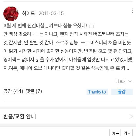
핑계였다. 얼마나 재바른 손인지 그 바쁜 아침 시간에 이것저것 챙겨
여대생들이 진중권의 세계에 입문하기를 기다리면 담아보는 책들....
서 공부하러 가는 길에 부려놓는다. 차 한 잔 하고 가라는 말을 할 틈
하이드
2011-03-15
메뉴
이금이 작가님 책은 모두 다 읽고 소장해야지, 생각했는데 이 책
도 주지 않고 금세 사라진다. 곰국, 미역국, 레몬차, 복숭아효소, 물김
은 아직 만나지 못했다.엄마는 글쓰고 딸은 표지를 그리는 아름다운
3월 세 번째 신간마실 _ 기쁘다 심농 오셨네!
치 등 아픈 사람 기운 돋게 하는 먹거리 앞에서 울컥하다 못해 망연자
조합이 부럽다.<너도 하늘말나리야>와 <소희의 방>을 잇는 마지막
만 백성 맞으라~~ 는 아니고, 왠지 전집 시작전 버즈북부터 초치는
실하고 만다. 우정을 얘기하는 고사성어 중에 간담상조(肝膽相
이라 더욱 더 궁금하다~ <너도 하늘말나리야>는 3가지를 다 소장했
것 같지만, 안 팔릴 것 같아. 조르주 심농. ㅡㅜ 미스터리 처음 미친듯
照)라는 말이 있다. 말 그대로 ‘간과 쓸개를 꺼내 보일 수 있는’ 흉허
는데 표지가 다 다르네. 고3 수험생을 둔 엄마가 부탁한 책
이 읽기 시작한 시기에 좋아한 심농이지만, 번역된 것도 몇 편 안되고,
물 없는 사이를 말한다. 당나라 때 어려운 처지에서 더 어려운 친구를
영어책도 없어서 읽을 수가 없어서 아쉬움에 입맛만 다시고 있었더랬
생각한 유종원의 우정을 기리는 묘비명에서 따온 말인데, 간담상조하
지.여튼, 매니아 오브 매니아만 좋아할 것 같은 심농인데, 존 르 카레
기의 어려움을 강조하는 의미도 있으리라. 평화로운 나날에는 웃고
짝 나지 말고, 그래도 카잔차키스처럼 팔리든 안 팔리든 일단 좀 끝까
떠들고 기뻐하며 친구 되기도 쉽다. 하지만 막상 이해득실에 얽히면
더보기
지 열심히 내주세요! 하는 마음작년 9월쯤 나온다며 열린책들 카페에
눈 돌리고 고개 틀어 서로 모르는 얼굴이 되기도 하는 게 사람이다. 그
공감 (
44
)
댓글 (7)
서 보고 뛸 듯이 기뻤는데 ... 술자리마다 '심농 전집 왜 안 나오냐며술
만큼 친구 유지하기가 어렵다는 뜻이다. 간, 쓸개 내놓고 사귀는 극
친구들한테 하소연 했는데 '파이널리!볼라뇨때 666원( 구매가 600
단의 우정까지 갈 것도 없다. 심심하고 덤덤한 친구들이 곁에 있다는
원)이었던 버즈북은 750원으로 올랐다.책소개를 위한 책소개책, 버
건 큰 힘이 된다. 관계란 언제나 상대적이다. 친구를 얻으려면 먼저 친
반품/교환 안내
즈북, <심농, 매그레 반장, 삶을 수사하다>에서 눈에 확 들어오는 목
구가 되어주면 된다. 우정이 없다고 신세타령할 시간에 우정을 찾아
차<매그레 시리즈>: 열린책들에서 발간하는 75권 리스트치...칠십오
나서면 된다. 단, 평화로운 날에도 힘든 날에도 한결 같아야 한다. 그