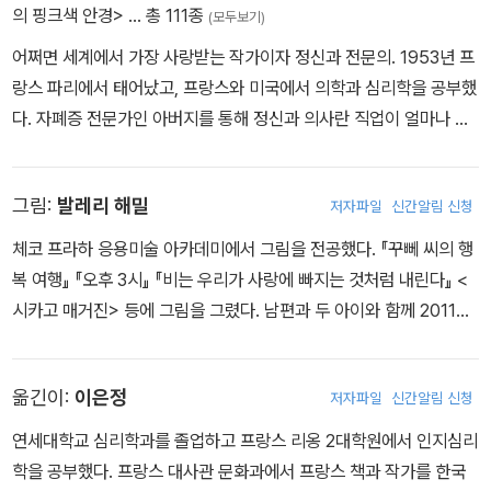
의 핑크색 안경>
… 총 111종
(모두보기)
어쩌면 세계에서 가장 사랑받는 작가이자 정신과 전문의. 1953년 프
랑스 파리에서 태어났고, 프랑스와 미국에서 의학과 심리학을 공부했
다. 자폐증 전문가인 아버지를 통해 정신과 의사란 직업이 얼마나 어
렵고 힘든지 잘 알고 있었지만, 그 역시 아버지의 뒤를 이어 고통받는
이들의 이야기에 진심을 다해 귀를 기울이는 정신과 의사가 되었다.
그림:
발레리 해밀
저자파일
신간알림 신청
건축과 회화, 문학 등 다방면에 관심이 있던 그는 현대인들의 심리치
료를 위한 또 다른 방법으로 글쓰기를 시작했다. 자신의 임상 경험을
체코 프라하 응용미술 아카데미에서 그림을 전공했다. 『꾸뻬 씨의 행
바탕으로 한 《꾸뻬 씨》 여행 시리즈는 전 세계 30여 개국에서 500
복 여행』 『오후 3시』 『비는 우리가 사랑에 빠지는 것처럼 내린다』 <
만 부 이상 판매될 정도로 큰 사랑을 받았다. 먼 미래 화성에서 지구로
시카고 매거진> 등에 그림을 그렸다. 남편과 두 아이와 함께 2011년
파견된 주인공의 모험기를 다룬 이번 소설 《푸른 행성이 있었다》는
현재 캘리포니아에서 살고 있다.
SF의 형식을 하고 있지만, 사실은 주인공의 흥미로운 여정 속에 담긴
인생의 본질과 행복을 찾아가는 과정이 담긴 철학 소설이기도 하다.
옮긴이:
이은정
저자파일
신간알림 신청
연세대학교 심리학과를 졸업하고 프랑스 리옹 2대학원에서 인지심리
학을 공부했다. 프랑스 대사관 문화과에서 프랑스 책과 작가를 한국