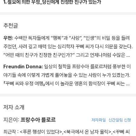
밀의 그림과 함께 하여 읽는 즐거움뿐 아니라 보는 즐거움도 더하였
1. 필요에 의한 우정_당신에게 진정한 친구가 있는가
다.
추천글
꾸뻬 씨의 절친한 친구 에두아르가 어마어마한 돈을 가지고 흔적도
없이 사라져버리고, 꾸뻬 씨가 위험에 처한 친구를 구하기 위해 여행
우먼:
수백만 독자들에게 “행복”과 “사랑”, “인생”의 비밀 등을 들려
을 떠나면서 이야기는 시작된다. 여행을 시작하기 전부터 정신과 의
주었던, 사려 깊고 매력 있는 심리학자 꾸뻬 씨가 다시 의문을 갖는다.
사인 주인공은 우정과 인간관계에 대해 고민을 안고 진료실을 찾아온
“어떤 때의 친구가 진정한 친구인가?” 그리고 언제나처럼 수많은 모
환자들을 상담하고, 결혼과 육아로 예전처럼 친한 친구들과의 여유로
험을 하게 된다.
Freundin Donna:
일상의 철학을 프랑수아 를로르처럼 풍부한 이
운 시간을 가지기 점점 더 힘들어지게 되면서 우정에 관한 고민을 새
야기들 속에 이렇게 가볍게 풀어놓을 수 있는 사람이 누가 있겠는가.
로이 시작한다.
『꾸뻬 씨와 우정 여행』에서 이 놀라운 영혼의 함석장이 꾸뻬 씨는 동
남아시아로 모험을 떠났다. 그의 친구가 도둑이라는 누명을 썼기 때
그러던 찰나 자신의 행방불명된 친구를 찾는 동안 매력적인 여행을
문이다. 물론 그곳에는 친구가 거의 없는 여인과 여성 스파이, 살아 있
하게 되고, 그립던 오랜 친구들을 만나 그들의 오랜 친구인 에두아르
저자 소개
는 신(伸)도 있다. 어쨌든 그들은 각자 서로와 친하다. 매력적이지 않
를 구하고자 하는 우정으로 뭉치게 되면서 우정의 연대감에 대한 근
은가!
지은이:
프랑수아 를로르
본적인 미묘한 차이를 깨달아 간다.
저자파일
신간알림 신청
최근작 :
<푸른 행성이 있었다>
,
<북극에서 온 남자 울릭>
,
<꾸뻬 씨