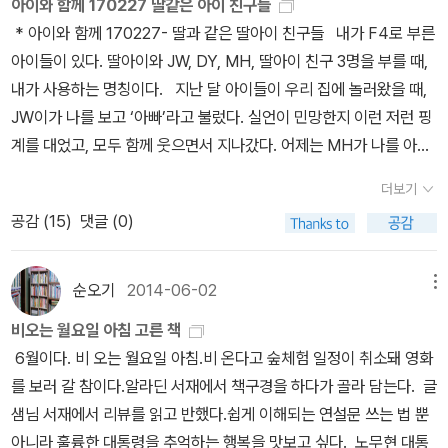
아이와 함께 170227 딸같은 아이 친구들
글한 덩어리가 된 것 같다는.책의 줄거리는 꾸뻬 씨가 위험한 곳으로
* 아이와 함께 170227- 딸과 같은 딸아이 친구들 내가 F4로 부른
떠난 친구를 찾아 나서면서 겪게 되는 이야기입니다. 꾸뻬는 여러 나
아이들이 있다. 딸아이와 JW, DY, MH, 딸아이 친구 3명을 부를 때,
라의 여러 친구들을 다시금 만나면서 우정에 대해서 생각합니다. 그
내가 사용하는 명칭이다. 지난 달 아이들이 우리 집에 놀러왔을 때,
는 생각이 정리되면 꼭 메모를 하곤 하는데, 그가 친구에 대해서 정리
JW이가 나를 보고 ‘아빠’라고 불렀다. 실언이 민망한지 이런 저런 핑
한 생각들을 따로 모아 놓고 보면, 참으로 당연한 말들 뿐입니다. 이를
계를 대었고, 모두 함께 웃으면서 지나갔다. 어제는 MH가 나를 아빠
테면 이런 것이지요.“관찰9 : 친구란 내가 불행할 때 함께 슬퍼하고
라고 부르는 실언을 했다. 한번 있던 일이라 .. 유야무야 지나갔다. 나
더보기
내가 행복할 때 함께 기뻐하는 사람이다.”그런데 이런 당연한 말들이
는 실언을 듣고 기분이 좋았다. 오히려 실언이라는 것이 무의식을 반
꾸뻬 씨의 여행 안에서, 구체적인 상황을 배경으로 놓이게 되면 대단
공감 (
15
)
댓글 (0)
영한 것이 아닌가. 어제 F4와 함께 자전거를 탔다. 왕복 10km 거리
히 의미심장한 말들이 되곤 합니다. 친숙한 명언이 기억 속에서가 아
를 움직이면서, 시간이 나는 대로 갈등 상황이 발생한다. 어른 남자가
니라 가슴 속에서 불려나올 때의 그런 느낌이 들지요.우리 사회는 사
보기에는 갈등 상황이 일어난다는 것 자체가 신기하다. 나는 갈등 조
순오기
2014-06-02
메뉴
람들을 너무 경제적 인간으로 몰아붙입니다. 별 생각없이 지내다보면
정에 거의 참여하지 않고, 우는 아이 달래는 것이 내 몫. (링크도서는
비오는 월요일 아침 고른 책
늘, 정서적인 영양분이 결핍된 상태가 되고 말거든요. 문득 자신의 서
안 읽은 책)
6월이다. 비 오는 월요일 아침.비 온다고 숲체험 일정이 취소돼 영화
정을 다독일 필요가 있겠다고 느껴지시는 분들은 이 책을 읽어보시기
를 보러 갈 참이다.알라딘 서재에서 책구경을 하다가 골라 담는다. 글
바랍니다. 이 책의 미덕은 무엇보다 잘 읽힌다는 점입니다. 내가 굳은
샘님 서재에서 리뷰를 읽고 반했다.쉽게 이해되는 연설문 쓰는 법 뿐
결심을 하고 책으로 뛰어들어야 읽히는 책이 아니라, 책을 열기만 하
아니라 훌륭한 대통령을 추억하는 행복을 맛보고 싶다. 노무현 대통
면 책이 저절로 내게 스며들어오는 그런 책입니다.