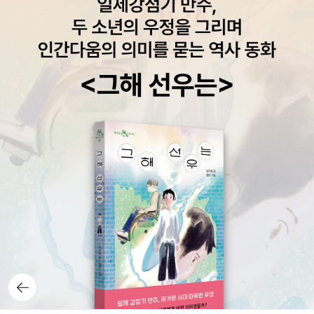
앞서, 매그레 반장을 창조한 작가 조르주 심농의 작품 세계와 그의 독
어체라면, 서구식 제목은 구어체이면서도 날 것의 냄새이다. ‘야생의
특하고도 다양한 면모를 볼 수 있는 버즈북buzzbook인 『조르주 심
나날’이라니! 상처투성이 인간은 사랑을 쉽게 믿지 않는다. 필연적
농』을 펴냈다.홈즈, 뤼팽, 말로와 함께 있는 매그레 경감은 좀 쌩뚱맞
으로 자신뿐만 아니라 주변인들까지 커다란 우물 같은 공허를 안기기
지만, 여튼, 열렬히 좋아하는 '경감물' 에 미스터리 장르로만이 아닌
마련이다. ‘발 없는 새가 있다지. 날다 지치면 바람 속에서 쉰대. 평생
소설, 이야기 그 자체로도 매력적인 시리즈로 완전 기대되는 시리즈
에 꼭 한번 땅에 내리는데, 그때가 죽을 때지.’ 아비의 이 독백을 떠올
다!!사진 및 리스트 출처 : 열린책들 카페 -------------------------
릴 때마다 발 없는 새의 휴식처가 ‘바람’이었다는 것이 못내 걸리곤 했
------75권 리스트 --------------------------------- 열린책들
다. 공허함의 정점에서 내딛는 지상의 발자국이 곧 죽음이다. 이 기막
에서 발간될 매그레 시리즈 75권 1 수상한 라트비아인 Pietr-le-Let
힌 메타포를 실험하기 위해 장국영은 서둘러 길 떠났나 보다. 아비
ton (1931) 2 갈레 씨, 홀로 죽다 Monsieur Gallet, décédé (193
가 된 장국영은 천국의 꽃밭을 여행 중이고, 상처만 얻은 숱한 수리진
1) 3 생폴리앵에 지다 Le Pendu de Saint-Pholien (1931) 4 라
(장만옥)은 이렇게 남아 원망 같은 벚꽃을 맞는다. 웬만하면 4월엔
프로비당스 호의 마부 Le Charretier de La Providence(1931) 5
뒤돌아보지 마라. 야생의 나날에 대한 기억의 회로 때문에 슬픔 많은
누런 개 Le Chien jaune (1931) 6 교차로의 밤 La Nuit du carref
어깨들, 벚꽃 아래 울고 있으리니. 당신 또한 거기 그렇게 울고 있을
our (1931) 7 네덜란드 살인 사건 Un Crime en Hollande (1931)
것이기에.
3. 마음의 복사꽃 복사꽃이 피기 시작한다. 봄 언덕을
8 테르누바의 약속 Au Rendez-Vous des Terre-Neuvas (193
온통 분홍으로 휘감는 복사꽃은 제 존재감을 확실히 드러내는 꽃이
1) 9 타인의 목 La Tête d’un homme (1931) 10 게물랭의 댄서 L
뒤로가
다. 꽃은 꽃이기를 자랑할 때 그 가치가 극대화된다. 복사꽃이 좋은 이
기
a Danseuse du Gai-Moulin (1931) 11 센 강의 술집 La Guingue
유는 비슷한 시기에 숨어 피는 다른 꽃에 비해 제 화사하고 선명한 자