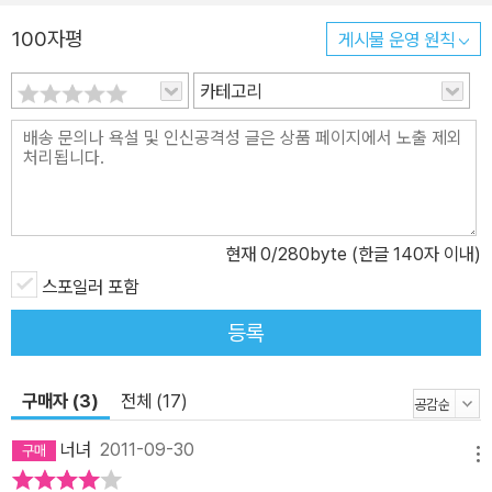
다. 꾸뻬 씨가 오랜 친구들과 함께 모험을 하며 위기의 상황에서 그들
100자평
게시물 운영 원칙
의 본질을 재발견하게 되면서 ‘우정’이 만들어낸 기적의 과정을 함께
하는 것은 점점 더 트위터나 페이스북, 메신저 등 온라인상으로만 이
카테고리
어지는 현대의 인간관계에 대한 진실성을 재조명해볼 수 있는 기회가
될 것이다. 이뿐 아니라 ‘우정’에 대한 성찰을 떠나 소설 자체로서의
재미 또한 뛰어나다. 여러 국가를 넘나들며 겪게 되는 다양한 민족과
문화와 사람들, 쫓고 쫓기는 사람들 간의 치밀한 두뇌 싸움과 그 안에
서 피어나는 미묘한 로맨스 등, 탄탄한 소설적 구조를 토대로 하고 있
현재
0
/280byte (한글 140자 이내)
는 『꾸뻬 씨의 우정 여행』은 재미난 이야깃거리들 역시 풍부한 작품
이다. * 꾸뻬 씨가 말하는 우정에 관한 22가지 성찰 1. 우정은 건강이
스포일러 포함
다. 2. 친구를 위해서라면 자기 것을 희생하거나 위험을 감수할 수 있
등록
다. 3. 친구란 만나면 즐거운 사람이다. 4. 우리는 친구가 우리를 어떻
게 생각하는지 그들의 의견을 중요하게 여긴다. 5. 우리는 친구의 삶
구매자 (3)
전체 (17)
의 방식을 인정한다.(5 수정. 친구란 그들의 삶의 방식을 찬탄할 수
있는 사람이다.) 6. 오래된 친구는 원시림의 나무처럼 귀하게 여겨야
너녀
2011-09-30
메뉴
한다. 7. 친구란 나를 위해 걱정하는 사람이다. 8. 친구란 비밀을 털어