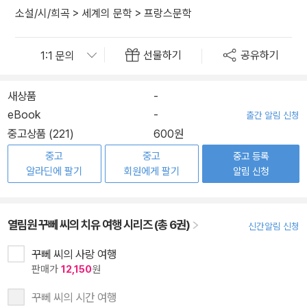
소설/시/희곡
>
세계의 문학
>
프랑스문학
선물하기
공유하기
새상품
-
eBook
-
출간 알림 신청
중고상품 (221)
600원
중고
중고
중고 등록
알라딘에 팔기
회원에게 팔기
알림 신청
열림원 꾸뻬 씨의 치유 여행 시리즈 (총 6권)
신간알림 신청
꾸뻬 씨의 사랑 여행
판매가
12,150
원
꾸뻬 씨의 시간 여행