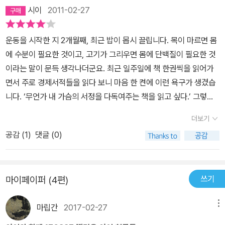
시이
2011-02-27
운동을 시작한 지 2개월째, 최근 밥이 몹시 끌립니다. 목이 마르면 몸
에 수분이 필요한 것이고, 고기가 그리우면 몸에 단백질이 필요한 것
이라는 말이 문득 생각나더군요. 최근 일주일에 책 한권씩을 읽어가
면서 주로 경제서적들을 읽다 보니 마음 한 켠에 이런 욕구가 생겼습
니다. ‘무언가 내 가슴의 서정을 다독여주는 책을 읽고 싶다.’ 그렇게
해서 고르게 된 책이 <꾸뻬 씨의 우정 여행>입니다.프랑수아 를로르
더보기
의 작품을 처음 접한 건 몇 년 전입니다. <꾸뻬 씨의 행복 여행>이라
공감 (
1
)
댓글 (0)
는 책이었고, 친구가 이 책을 선물해주었습니다. 책은 읽는 동안 내내,
그리고 읽고 나서도 한참 동안 저를 행복하게 만들어주었습니다. 온
몸에 잔잔하게 스며드는 그 따스한 촉감이 아직도 제 기억 속에 어렴
쓰기
마이페이퍼 (4편)
풋이 남아 있습니다. 이번에 또다시 꾸뻬 씨의 이야기를 읽으면서 그
촉감을 다시 느끼게 됐습니다. 이 작가의 문체를 읽어가다 보면 이런
마립간
2017-02-27
메뉴
생각이 듭니다. 많은 형상의 생각과 감정들을 따스한 손으로 오랫동
안 어루만지다보니, 그 생각과 감정들이 은근한 온기를 가진 둥글둥