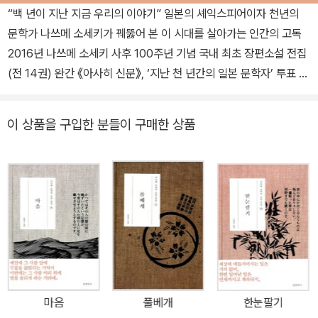
“백 년이 지난 지금 우리의 이야기” 일본의 셰익스피어이자 천년의
문학가 나쓰메 소세키가 꿰뚫어 본 이 시대를 살아가는 인간의 고독
2016년 나쓰메 소세키 사후 100주년 기념 국내 최초 장편소설 전집
(전 14권) 완간 《아사히 신문》, ‘지난 천 년간의 일본 문학자’ 투표 1
위 무라카미 하루키와 강상중이 가장 좋아하는 작가, 나쓰메 소세키
‘한국출판문화상 편집상 최종 후보’ 나쓰메 소세키 소설 전집 “그 우
이 상품을 구입한 분들이 구매한 상품
울한 청춘의 시대, 옆에서 늘 속삭이듯 말을 걸어준 것은 나쓰메 소세
키였습니다” 자유를 구가하고 독립을 주장하며 자아를 내세우는 풍
요로운 사회에서 왜 이렇게 다들 고독한가. 부모자식, 부부, 친척, 친
구, 연인, 사제……인간관계 안에 숨어 있는 에고이즘과 고독, 그리고
실낱같은 희망을 그려낸 나쓰메 소세키는 일본뿐 아니라 한국에서 봐
도 선구적인 작가임이 틀림없다. _ 강상중(도쿄대 명예교수) 나쓰메
소세키 장편소설 전집, 국내 최초 완역 출간 “2016년 나쓰메 소세키
사후 100주년을 앞두고 한국에서는 처음으로 나쓰메 소세키 장편소
설 전집을 차례로 펴냅니다. 단단한 번역, 꼼꼼한 편집과 디자인으로
마음
풀베개
한눈팔기
새롭게 읽는 나쓰메 소세키 소설은 깊숙한 재미와 진진한 삶의 관찰