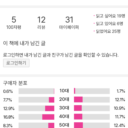
로 가득합니다. 소설을 읽고 쓰는 까닭을 기껍게 체험하게 할 ‘고민하
는 힘’ 속으로, 세계문학과 한국문학의 독자들을 초대합니다.” - 201
읽고 싶어요 19명
5
12
31
3년 9월 전집 출간사 2013년 9월부터 출간하기 시작한 현암사의 나
읽고 있어요 6명
100자평
리뷰
마이페이퍼
쓰메 소세키 장편소설 전집이 4차분『마음』,『한눈팔기』,『명암』 출간
읽었어요 25명
으로 마침내 완간되었다. 일본 근대 문학의 출발, ‘소설이 없던 시절의
이 책에 내가 남긴 글
소설가’ 나쓰메 소세키는 근현대 일본 작가들에게 큰 영향을 주었으
며 20세기의 대문호, 일본의 셰익스피어 등으로 불린다. 사람들이 가
로그인하면 내가 남긴 글과 친구가 남긴 글을 확인할 수 있습니다.
장 많이 사용하는 1,000엔권 지폐에 가장 오랫동안 그의 초상이 실려
로그인하기
있었고, “일본의 노벨문학상 수상 뒤에는 나쓰메 소세키가 있다”라고
할 정도로 수많은 작가에게 강력한 영향을 끼친 일본의 대표 작가이
구매자 분포
기도 하다. ‘일본 근대 문학의 아버지’, ‘국민 작가’ 나쓰메 소세키(18
10대
1.7%
0.6%
67~1916) 사후 100주년을 맞아 현암사에서 국내 최초로 나쓰메 소
20대
12.1%
7.7%
세키 소설 전집을 완역 출간했다. 우리나라에서 나쓰메 소세키의 작
30대
10.9%
12.9%
품은 여러 출판사를 통해 대표작에 치우쳐 중복 출간되어 왔으나 현
40대
11.7%
16.8%
암사에서 출간하는 소세키 소설 전집은 나쓰메 소세키가 12년 동안
50대
집중적으로 써내려간 장편 작품 세계를 재조명하며 ‘지금의 번역’으
12.4%
8.3%