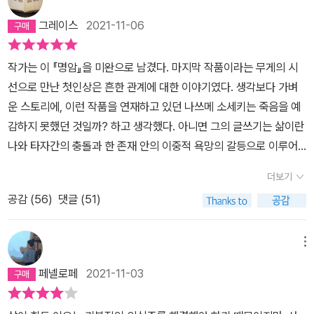
없는 절망 『명암』에 등장하는 인물들은 모두 저마다 힘껏 사랑받기
그레이스
2021-11-06
위해 노력한다. 가슴이 답답할 정도로 서로를 잘 모르면서도 사랑받
고 인정받기 위해, 즉 상호적인 관계를 유지하기 위해 노력하지만 그
작가는 이 『명암』을 미완으로 남겼다. 마지막 작품이라는 무게의 시
들의 욕구는 끝까지 채워지지 않는다. 소세키는 그들의 심리를 치열
선으로 만난 첫인상은 흔한 관계에 대한 이야기였다. 생각보다 가벼
하게 묘사하고 감정선을 세밀하게 좇아나간다.『명암』은 다른 소세키
운 스토리에, 이런 작품을 연재하고 있던 나쓰메 소세키는 죽음을 예
의 작품들과는 다르게 주인공 한 명의 심리에만 초점을 맞추지 않고
감하지 못했던 것일까? 하고 생각했다. 아니면 그의 글쓰기는 삶이란
다양한 등장인물들의 관점을 드러내어 다면적인 세계를 형성했다. 작
나와 타자간의 충돌과 한 존재 안의 이중적 욕망의 갈등으로 이루어
품 속에서 마주하는 사람과 사람 사이에 생기는 오해, 기대의 차이, 그
져 있다는 메시지로 정돈되고 있었을까? 그의 수필이나 연설문·시론
리고 그것이 인간관계에 미치는 영향들이 현대인들의 깊은 공감을 불
더보기
들에 비교해서, 죽음을 가까이 두고 있는 작가의 마지막 소설은 예상
러일으키고 고독감을 어루만진다. 『명암』은《아사히 신문》에 1915년
공감 (
56
)
댓글 (51)
밖의 가벼움을 보이고 있다는 생각이었다. 치질 수술을 결정하고 병
에 연재되다가 소세키의 사망으로 미완으로 끝난 작품이다. 이후 미
원에서 돌아오는 전차 안에서 쓰다는 침울한 기분으로 처음 발병했을
즈무라 미나에, 나가이 아이 등 일본의 다른 소설가들이 이어 완결 편
때의 격심했던 고통을 기억하면서 불쾌함과 두려움에 사로잡힌다.
메뉴
을 쓰기도 했다.
“주위 사람들이 그의 존재조차 의식하지 못하고 점잔을 빼고 있는”
페넬로페
2021-11-03
모습에 쓰다는 불쾌해진다. “자신의 육체는 언제 어떤 변을 당할지 모
른다는 것”과 어쩌면 “바로 지금 어떤 변고가 일어나고 있을지도”(18