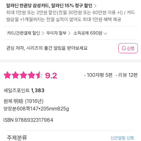
알라딘 만권당 삼성카드, 알라딘 15% 청구 할인
최대 1만원 또는 2만원 할인(전월 30만원 또는 60만원 이용 시) / 카드
발급월 +1개월까지는 전월 실적이 없어도 최대 1만원 혜택 제공
카드/간편결제 할인
무이자 할부
소득공제 690원
관심 저자, 시리즈의 출간 알림을 받아보세요
신청
9.2
100자평 5편
리뷰 12편
세일즈포인트
1,383
원제 明暗 (1916년)
양장본
608쪽
147*205mm
825g
ISBN 9788932317984
주제분류
신간알림 신청