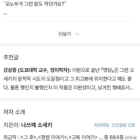
˝오노부가 그런 말도 하던가요?˝
˝아뇨.˝ 부인은 단호히 부정했다. ˝당신이 그렇게 말했을 뿐이에요. 당
신 모습이나 태도가 그 정도 일을 제대로 알 수 있도록 해주었을 뿐이
더보기
지요.˝
부인은 거기서 잠깐 쉬었다. 그러고는 말을 덧붙였다.
추천글
강상중 (도쿄대학 교수, 정치학자):
미완으로 끝난 『명암』은 그런 소
˝어때요, 맞힌 거죠? 저는 당신이 왜 그런 모습을 꾸미고 있는지 그
세키의 문학적 시도의 도달점이고 그 최고봉에 위치한다고 해도 좋
원인까지 분명히 알고 있어요.˝
다. 물론 행인지 불행인지 이 작품은 미완성이고, 남겨진 형태로서는
문학적 상상력의 날개가 갑자기 닫힌 채다.
저자 소개
지은이:
나쓰메 소세키
저자파일
신간알림 신청
최근작 :
<그 후>
,
<정원 이야기>
,
<고독 이야기>
… 총 884종
(모두보