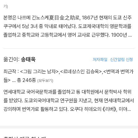
기)
본명은 나쓰메 긴노스케夏目金之助로, 1867년 현재의 도쿄 신주
쿠구에서 5남 3녀 중 막내로 태어났다. 도쿄제국대학의 영문학과를
졸업하고 중학교와 고등학교에서 영어 교사로 근무했다. 1900년 문
부성 최초의 국비유학생으로서 영국에서 2년간 유학하며 영어수업법
을 연구했으며 귀국 후에는 도쿄제국대학 영문학과의 강사로 일했다.
옮긴이:
송태욱
저자파일
신간알림 신청
1905년 발표 및 연재한 장편소설 『나는 고양이로소이다』가 큰 호평
을 받은 후 『도련님』 『풀베개』 등 화제작을 잇달아 발표했다. 1907
최근작 :
<그림 그리는 남자>
,
<르네상스인 김승옥>
,
<번역과 번역가
년 『아사히신문』에 입사하여『우미인초』를 연재하면서 전업 작가로서
들>
… 총 246종
(모두보기)
집필에 전념하기 시작했다. 이후 『그 후』 『문』 『마음』 등의 작품을 연
연세대학교 국어국문학과를 졸업하고 동 대학원에서 문학박사 학위
재하며 독자들의 사랑과 함께 일본 근대문학의 새 지평을 열었다는
를 받았다. 도쿄외국어대학교 연구원을 지냈고, 현재 연세대학교에서
평가를 받았다. 1916년 12월 9일, 『명암』을 집필하던 중 거듭된 위궤
강의하며 번역가로 활동하고 있다. 오쿠다 히데오의 《리버》, 미야모
양 악화로 49세에 생을 마감했다.
토 테루의 《환상의 빛》, 오에 겐자부로의 《말의 정의》, 히가시노 게이
고의 《사명과 영혼의 경계》, 다니자키 준이치로의 《세설》, 미야자키
하야오의 《책으로 가는 문》 등을 옮겼다. 나쓰메 소세키 소설 전집 번