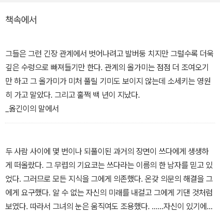
하지만 그러면서도 두 사람은 서로에게 이해를, 사랑을 갈구한다. 쓰
책속에서
다는 쓰다대로 아집에 사로잡혀 아내는 물론이고 어릴 때 자신을 키
워주다시피 한 작은아버지 일가와도 화목하지 못하고, 노부는 또 노
부대로 결혼하기 전에 함께 살았던 고모네 가족에게 자기 부부의 허
그들은 그런 긴장 관계에서 벗어나려고 발버둥 치지만 그럴수록 더욱
물을 드러내지 않기 위해 전전긍긍한다.
깊은 수렁으로 빠져들기만 한다. 관계의 올가미는 점점 더 조여오기
만 하고 그 올가미가 미처 풀릴 기미도 보이지 않는데 소세키는 영원
그 밖에도 줄줄이 등장하는 쓰다의 옛 연인 기요코나 친척, 지인들은
히 가고 말았다. 그리고 훌쩍 백 년이 지났다.
모두 서로의 마음을 알지 못한 채, 사랑하고 사랑받기 위해 인정하고
_옮긴이의 말에서
인정받기 위해 고투한다. 인간의 실존을 둘러싼 문제가 응축되어 작
품 전반에 긴장감이 흘러넘친다. 이러한 절박한 상황이 작품이 끝날
때까지 계속되면서 소세키는 관계의 지옥이라는 것을 작품의 주제로
두 사람 사이에 몇 번이나 되풀이된 과거의 장면이 쓰다에게 생생하
삼아 이야기를 펼쳐나간다.
게 떠올랐다. 그 무렵의 기요코는 쓰다라는 이름의 한 남자를 믿고 있
었다. 그러므로 모든 지식을 그에게 의존했다. 온갖 의문의 해결을 그
에게 요구했다. 알 수 없는 자신의 미래를 내걸고 그에게 기댄 것처럼
보였다. 따라서 그녀의 눈은 움직여도 조용했다. ……자신이 있기에
이 눈도 존재하는 거라는 생각까지 했다.