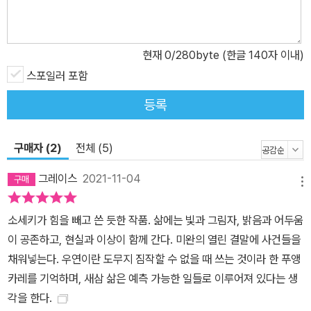
속 심연까지 접근해 들어갔다. 고독과 불안 속에서 ‘어떻게 살아야 하
는가’, ‘삶의 의미는 무엇인가’, ‘자신을 어떻게 알 수 있을까’ 하는 질
문과 탐구로 생생한 보편성을 확보했다. 소세키는 자전적 성격이 강
현재
0
/280byte (한글 140자 이내)
한 작품들을 썼고, 그의 생애가 작품처럼 드라마틱하고 비극적이었
스포일러 포함
다. 그는 후처의 아들로 태어나 두 번이나 양자로 보내졌다가 양부모
등록
의 이혼으로 파양되었다. 중학생 때 어머니를 잃고, 큰형과 둘째형을
폐결핵으로 잃었으며 결혼한 뒤에는 아내가 유산의 충격으로 투신자
구매자 (2)
전체 (5)
살을 시도하기도 한다. 그 자신은 평생 위통을 앓았고 신경쇠약, 두통
에 시달렸다. 그는 이러한 무수한 상실과 고통에 대한 기억을 작품 속
그레이스
2021-11-04
메뉴
에서 소름끼치도록 차분하고 담담하게 서술하고 있다. 우리의 삶이
고통과 불행, 궁핍의 연속이고 반복임을 수긍하면서도 한편으론 삶을
소세키가 힘을 빼고 쓴 듯한 작품. 삶에는 빛과 그림자, 밝음과 어두움
믿을 수 있기를, 불안하지 않기를 갈구했다. 성장 제일주의 사회, 군국
이 공존하고, 현실과 이상이 함께 간다. 미완의 열린 결말에 사건들을
주의 사회를 살아가면서 시대를 꿰뚫어 보고 타인의 욕망에 휩쓸리지
채워넣는다. 우연이란 도무지 짐작할 수 없을 때 쓰는 것이라 한 푸앵
않는, 자유롭고도 윤리적인 ‘개인’이 되고자 한 나쓰메 소세키. 그는
카레를 기억하며, 새삼 삶은 예측 가능한 일들로 이루어져 있다는 생
“개인이 뿔뿔이 흩어져 있는 시대에 고독한 영혼끼리 공명하는”(강상
각을 한다.
중) 길을 모색했고, 불안하고 나약한 우리 자신을 구할 수 있지 않을