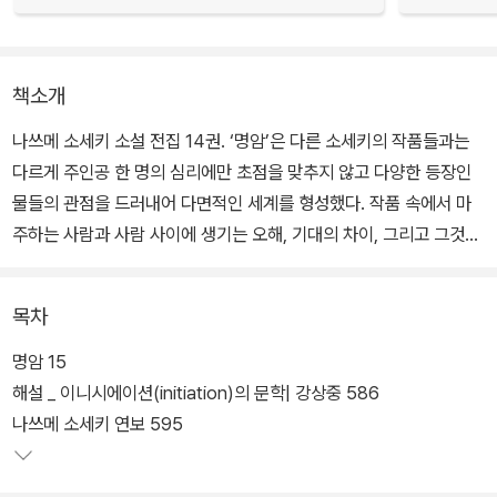
책소개
나쓰메 소세키 소설 전집 14권. ‘명암’은 다른 소세키의 작품들과는
다르게 주인공 한 명의 심리에만 초점을 맞추지 않고 다양한 등장인
물들의 관점을 드러내어 다면적인 세계를 형성했다. 작품 속에서 마
주하는 사람과 사람 사이에 생기는 오해, 기대의 차이, 그리고 그것이
인간관계에 미치는 영향들이 현대인들의 깊은 공감을 불러일으키고
고독감을 어루만진다.
목차
쓰다와 노부는 이제 막 결혼한 신혼부부임에도 도무지 거리감이 좁혀
명암 15
지지 않는다. 쓰다는 아내의 눈빛에 아무 이유 없이 돌연 거부감을 느
해설 _ 이니시에이션(initiation)의 문학| 강상중 586
끼기도 하고, 노부는 남편을 자신에게 끝없는 희생만 요구하는 ‘까다
나쓰메 소세키 연보 595
로운 남자’라고 생각한다.