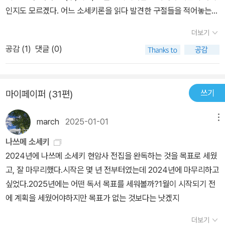
의 이 소설이 오히려 열린 결말로 읽혀지는 것도 좋을 것 같다. ‘명
다의 누이 오히데와 친구 고바야시의 암시와 요시카와 부인의 행동은
인지도 모르겠다. 어느 소세키론을 읽다 발견한 구절들을 적어놓는
암’에는 끊임없이 두 세계가 펼쳐진다. 부모와 자식, 남편과 아내, 올
오노부를 불안하게 하고, 오노부는 남편에게 진실을 말해달라고 애원
다.. 1. 사람들이 소세키를 반복해서 읽는 것은, 그 '작품'이 언어의 여
케와 시누이, 여유와 가난, 과거와 현재, 과거를 공유하는 자와 거기서
더보기
한다. “그럼 얘기해주세요. 제발 얘기해주세요. 숨기지 말고 여기서
백 또는 그 함몰점이란 지점에 사람들을 유혹해 끌어들이면서 거기에
소외된 자등이 서로를 견제하고 눈치를 보며 쓸데없고 가치 없는 경
다 얘기해주세요. 그리고 단숨에 안심시켜주세요.”(451p) 그녀의 진
공감 (
1
)
댓글 (0)
서 명(明)이 포함하는 암(暗)과 암이 포함하는 명을 의미와 언어를
주를 한다. 숨겨지지 않는 경멸과 혐오를 드러낸다. 인간관계의 복잡
심이 진실보다는 안심에 있는 것이 아닌가 하는 의문이 든다.쓰다의
넘어서서 읽으라고 강요하고 있기 때문이라는 것.. 2. 실제로 문자 그
함을 싫어해서 외로움을 선택하고, 그 무엇보다 합리적인 것을 원하
옛 연인이었던 기요코의 소식을 알려주며 그녀가 있는 온천장으로 요
대로 <명암>이라고 제목이 붙은 한 편을 미결정 상태로 한 채 소멸해
는 내가 이 소설을 읽어내기는 쉽지 않았다. 번역자 ‘송태욱’의 말처럼
양 가도록 하는 요시카와의 의도를 알 수 없다. 오노부에게 쓰다의
쓰기
마이페이퍼 (31편)
버린다는 솜씨는 소세키에게만 가능한 광기의 몸짓이라고 할 수밖에
인물들 사이의 긴장 관계에 나 역시 숨이 막혔다. [그렇다면 『명암』
비밀을 암시하는 고바야시는 이상주의자이다. 사회주의자로서 근대
없다는 것.. 놀라운 주석이다.. <명암>이 결말 없이 끝났다는 것이 지
은 대체 어떤 소설일까? 단적으로 말해 ‘나’가 ‘나’이면서 동시에 ‘타
일본 사회에 적응하지 못하는 지식인이다. 그는 요시카와 집안과 오
march
2025-01-01
메뉴
극히 소세키적일 수 있겠다는 모호한 느낌을 이토록 명징한 언어
자’를 그 ‘타자성’에서 받아들이고, 게다가 각자가 자신을 ‘개아(個
카모토 집안(오노부의 고모부 집안) 사이에서 줄타기를 하고 있는 쓰
로 표현한 이가 있다는 사실에 새삼 경복할 뿐.. 그림자의 영역에 구애
나쓰메 소세키
我)’로서 확립하면서 자신을, 타자를 살려나가는 것은 가능할까? 가
다의 실체를 드러낸다. 고바야시는 쓰다의 사랑을 허위라 하고, 쓰다
되면서도 밝음을 잃지 않으려 했던 한 일본 문학가의 작업에서 이토
2024년에 나쓰메 소세키 현암사 전집을 완독하는 것을 목표로 세웠
능하다면 어떻게 가능할까? 이 실험적인 시도야말로 『명암』의 라이
는 고바야시의 사상을 무의미한 것으로 받아들인다. 고바야시는 오노
록 감동을 느끼는 것은, 우리의 근대문학에서는 좀처럼 발견하기 어
고, 잘 마무리했다.시작은 몇 년 전부터였는데 2024년에 마무리하고
트모티프(주제적 동기)다. -P590, 강상중의 해설에서] 타고난 자
부의 외로움을 들여다본다. 「“부인, 저는 남한테 미움을 받기 위해
려운 명암의 두갈래 선이 교차하는 모습을 끝까지 주시하고자 하는
싶었다.2025년에는 어떤 독서 목표를 세워볼까?1월이 시작되기 전
존심이 있고 상황판단이 빠르고 영리한 오노부는 ‘자기가 이 사람이
살고 있습니다. 일부러 남이 싫어하는 말을 하곤 합니다. 그렇게라도
그 자세 때문이다.. 소세키에게 있고, 루쉰에게 있지만, 이광수에게는
에 계획을 세웠어야하지만 목표가 없는 것보다는 낫겠지
다 싶은 사람을 사랑하고 꼭 그 사람이 자기를 사랑하게(p232)’ 만들
하지 않으면 괴로워서 견딜 수가 없습니다. 살아갈 수가 없습니다. 제
없는 것.. 그 결여를 성찰하는 자리에서 동아시아적 근대성이라고 하
고 싶어 하는 여자이다. 그녀에게는 다른 여자와는 달리 과감한 면이
존재를 남에게 인식시킬 수가 없습니다. 어쩔 수 없으니까 적어도 남
더보기
는 영역이 새로이 떠오를 수 있을 것 같다..