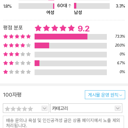
로 만날 수 있는 국내 첫 전집이다.『나는 고양이로소이다』,『산시로』,
60대
3.3%
1.8%
여성
남성
『문』,『마음』,『명암』 등 우리 교과서에 실려 널리 알려진 작품뿐 아니
라 소세키의 연보에서도 가끔 빠져 있는 숨어 있던 소설까지 온전히
9.2
평점 분포
담았다. 소세키는 길지 않은 창작 기간 동안 한시, 하이쿠, 수필, 소설
73.3%
등 다양한 분야에서 수많은 작품을 썼다. 그 작품 각각이 개성 있게 분
출하는 분위기, 내용에 따른 문체 변주의 독특함 등 소세키의 작품을
20.0%
고전이라 일컬음에 이론은 없을 것이다. “필요 없는 문장은 단 한 줄
0%
도 없다”며 소세키의 문체를 생생한 우리말로 잘 살린 송태욱의 꼼꼼
6.7%
한 번역에 소세키 단편소설 전집을 완역한 노재명의 소세키에 대한
0%
깊은 이해가 더해져, ‘우리 시대 소세키 번역’으로 거듭났다. 또한 소
세키의 작품을 온전히 지금 여기에 되살리는 작업은 송태욱(『고양이』
외 11권)･노재명(작고,『태풍』 및 『그 후』)의 필생 작업이기도 하다. 1
100자평
게시물 운영 원칙
00년 전의 나쓰메 소세키에게 묻는 ‘현재를 살아가는’ 우리의 고민
카테고리
나쓰메 소세키는 메이지 시대의 사람들의 이야기를 썼지만 그가 작품
을 통해 전달하고자 했던 메시지는 국경과 시대를 초월하여 ‘지금의
우리들’에게 닿아 있다. 그는 인간의 문제에 깊이 천착했고, 인간 마음