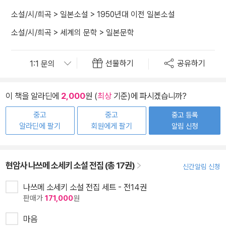
소설/시/희곡
>
일본소설
>
1950년대 이전 일본소설
소설/시/희곡
>
세계의 문학
>
일본문학
선물하기
공유하기
이 책을 알라딘에
2,000
원 (
최상
기준)에 파시겠습니까?
중고
중고
중고 등록
알라딘에 팔기
회원에게 팔기
알림 신청
현암사 나쓰메 소세키 소설 전집 (총 17권)
신간알림 신청
나쓰메 소세키 소설 전집 세트 - 전14권
판매가
171,000
원
마음