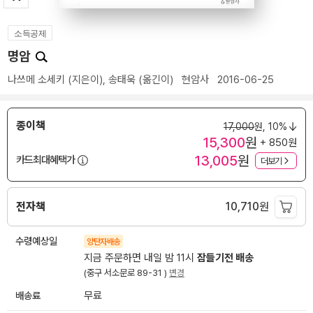
소득공제
명암
나쓰메 소세키
(지은이),
송태욱
(옮긴이)
현암사
2016-06-25
종이책
17,000
원,
10%
15,300
원
+ 850원
13,005
원
카드최대혜택가
더보기
전자책
10,710
원
수령예상일
양탄자배송
지금 주문하면 내일 밤 11시
잠들기전 배송
(중구 서소문로 89-31 )
변경
배송료
무료