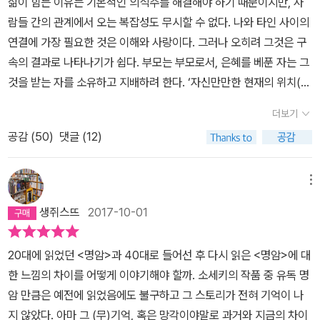
삶이 힘든 이유는 기본적인 의식주를 해결해야 하기 때문이지만, 사
p) 모른다는 생각을 하며, 더구나 자신은 모르고 있다는 사실에 두려
람들 간의 관계에서 오는 복잡성도 무시할 수 없다. 나와 타인 사이의
움을 느낀다. “그의 마음속에 무슨 일이 일어나고 있는지 전혀 모르는
연결에 가장 필요한 것은 이해와 사랑이다. 그러나 오히려 그것은 구
전차 안의 승객들은 그의 눈길에 조금도 주의를 기울이지 않음”(19
속의 결과로 나타나기가 쉽다. 부모는 부모로서, 은혜를 베푼 자는 그
p)에 대한 자각은 앞으로 쓰다가 타자들과 만들어갈 관계에 대한 전
것을 받는 자를 소유하고 지배하려 한다. ‘자신만만한 현재의 위치(P
망을 하게 한다. 남편 쓰다의 냉정함이 서운한 오노부는 처음 만남을
157)’는 누군가를 조종하고 파괴시킨다. 남이 잘되기를 바라지 않는
추억하며, 자신에게서 멀어지는 남편 때문에 외롭다. 그녀는 남편이
더보기
마음, 우유부단, 미련, 아무것도 아닌, 중요하지 않은, 무시해도 좋은
자신을 사랑하도록 만들겠다는 의지를 불태우기도 하지만 “나처럼
공감 (
50
)
댓글 (12)
것에 자신의 자존심과 명예를 거는 인간의 나약함과 아이러니 역시
못생긴 사람은 다시 태어나기라도 하지 않는 한 어쩔 도리가 없어.”(2
관계를 극단적으로 만드는 요소이다. 나쓰메 소세키의 마지막, 미완
39p)라는 말을 할 정도로 자존감이 낮아져 있다. 한편, 외부에서는
의 소설인 ‘명암’은 인간의 관계에서 오는 미묘함과 복잡성을 집요하
메뉴
보는 부부의 모습은 오노부가 “쓰다를 손 안에 넣고 자유롭게 놀리
게 파헤친 작품이다. 어떤 배경이나 서사의 구조보다 사람의 말(대화)
는”(247p) 것처럼 보인다. 실제로 쓰다도 그녀에게서 언뜻언뜻 비치
생쥐스뜨
2017-10-01
을 통해 인간의 본성과 이기심을 나타낸다. 거기엔 온통 허위와 위선
는 강인함에 불편함을 느낀다. 오노부는 재빠르고 영리하고 자기주장
뿐이다. 동정과 이해는 찾아볼 수 없다. 소세키가 여러 작품을 통해 추
이 강한 여성이다. 사랑하는 남편 앞에서만 자신의 성품을 누르고 있
20대에 읽었던 <명암>과 40대로 들어선 후 다시 읽은 <명암>에 대
구해온 것들이 ‘명암’에서 절정을 이룬다. 적나라한 모습보다 숨겨지
다. 쓰다와 오노부를 중심으로 다양한 인격과 사회적 지위를 가진 사
한 느낌의 차이를 어떻게 이야기해야 할까. 소세키의 작품 중 유독 명
고 음흉하게 인간의 이기심과 질투가 그려지는 이 소설을 소세키는
람들이 관계망을 형성하며 일상을 이룬다. 감춰진 과거는 관계 안에
암 만큼은 예전에 읽었음에도 불구하고 그 스토리가 전혀 기억이 나
어떤 모습으로 끝을 맺으려 했는지 궁금하다. 그러나 한편으로 미완
감춰져 있던 위기를 조명하고 쓰다와 오노부의 불안을 조성한다. 쓰
지 않았다. 아마 그 (무)기억, 혹은 망각이야말로 과거와 지금의 차이