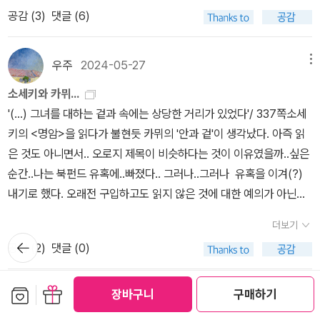
있다. 남편이 병원에 입원하는 날에도 가부키를 보러 간다. 남편이 은
의 미움이라도 사려고 합니다. 그게 제가 바라는 겁니다.”오노부 앞에
공감 (
3
)
댓글 (6)
혜를 입고 있는 오시카와 부인에게도 고개를 숙이지 않는다. 이런 오
마치 딴 세상에서 태어난 듯한 사람의 심리 상태가 펼쳐졌다. 누구에
노부에게 사람들은 우호적이지 않다. 남편인 ‘쓰다’에게조차 사랑받
게나 사랑받고 싶고 또 누구에게나 사랑받도록 해나가고 싶으며, 특
는다는 확신이 없다. 허세가 심하고 서른 살이 되었는데도 부모의 도
우주
2024-05-27
메뉴
히 남편에게는 꼭 그렇게 해야 한다는 것이 그녀의 속마음이었다. 그
움을 받는 쓰다는 우유부단하다. 과거에 사랑했던 여자를 잊지 못하
리고 그것은 예외 없이 세상의 누구에게나 들어맞으며 한 치도 어긋
소세키와 카뮈...
고 있다. 가난한 사람들을 경멸하고, 세상일에 관심이 없다. 아내인 오
나지 않는다고 그녀는 처음부터 확신하고 있었다.」 (253p) 미움 받
'(...) 그녀를 대하는 겉과 속에는 상당한 거리가 있었다'/ 337쪽소세
노부를 대하는 태도도 미적지근하다. 아내보다는 오시카와 부인의 말
는 행동이라도 해서 존재를 증명하고 자신의 사상을 세상 앞에 보이
키의 <명암>을 읽다가 불현듯 카뮈의 '안과 겉'이 생각났다. 아즉 읽
을 더 잘 듣는다. 쓰다의 이런 태도가 ‘세상 사람들’이라는 타인의 부
려고 하는 그의 간절함은 세상과 융화될 수 없는 사상가, 지식인의 모
은 것도 아니면서.. 오로지 제목이 비슷하다는 것이 이유였을까..싶은
류에게 오노부를 더 위태롭게 한다. 그는 아직 완전한 성인이 되지 못
습이다. 그 절절한 외로움 앞에서 오노부는 자신의 외로움을 확인한
순간..나는 북펀드 유혹에..빠졌다.. 그러나..그러나 유혹을 이겨(?)
한 듯 하다. 쓰다와 오노부는 ‘사랑의 전쟁(p454)’이라는 가시밭길
다. 미완이지만 이 작품에는 수미쌍관이 있다. 도입부에 등장한 레
내기로 했다. 오래전 구입하고도 읽지 않은 것에 대한 예의가 아닌것
의 한가운데에서 서로를 정복하는 데서만 만족을 느낄 뿐이다. ‘명
일 위의 전차는 후반부 온천으로 향하는 그가 탄 경편의 이야기로 마
같아서..북펀드..개정판에는 뭔가 업그레이드 된 부분이 있을 터..그러
암’에서 가장 위험한 사람은 ‘오시카와 부인’이다. 관계의 어둠을 만드
더보기
무리 된다. 도입부, 병원에서 돌아오는 전차 안에서 쓰다의 생각은 레
나 오래전 구입해 놓은 책으로 읽겠다는 약속..소세키선생님덕분입니
뒤로가
는 핵심 인물이며 타인을 지배해야만 직성이 풀리는 악의적인 여자이
공감 (
2
)
댓글 (0)
일 위를 달리는 전차처럼 앞으로 나아간다. 그는 “보통 사람들이 우
기
다...^^
다. 특히 마음에 들지 않는 오노부의 개성과 내면까지 개조시키려 한
연, 우연, 하는 이른바 우연한 사건이라는 건 원인이 너무 복잡해서 도
다. [내가 오노부 씨를 반드시 좀 더 부인다운 부인으로 만들어놓을
무지 짐작이 안 될 때 쓰는 말”(19p)이라고 한 푸앵카레를 떠올린다.
보관함담기
선물하기
장바구니
구매하기
우주
2024-05-17
메뉴
테니까요. -p427단지 마음에 들지 않는다는 것을 근거로 적을 따끔
후반부, 온천으로 향하는 쓰다가 탄 기차(경편)는 탈선하고 여러 번