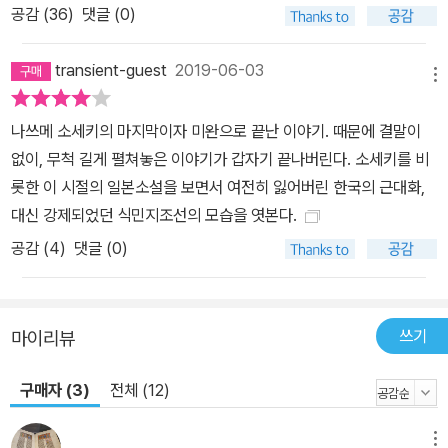
공감 (
36
)
댓글 (0)
까 하는 끈질긴 희망을 놓지 않으며 죽을 때까지 인간을 연구했다. 두
사람이 그리는 명(明)과 암(暗)의 세계 쓰다와 노부는 이제 막 결혼
transient-guest
2019-06-03
한 신혼부부임에도 도무지 거리감이 좁혀지지 않는다. 쓰다는 아내의
메뉴
눈빛에 아무 이유 없이 돌연 거부감을 느끼기도 하고, 노부는 남편을
나쓰메 소세키의 마지막이자 미완으로 끝난 이야기. 때문에 결말이
자신에게 끝없는 희생만 요구하는 ‘까다로운 남자’라고 생각한다. 하
없이, 무척 길게 펼쳐놓은 이야기가 갑자기 끝나버린다. 소세키를 비
지만 그러면서도 두 사람은 서로에게 이해를, 사랑을 갈구한다. 쓰다
롯한 이 시절의 일본소설을 보면서 여전히 잃어버린 한국의 근대화,
는 쓰다대로 아집에 사로잡혀 아내는 물론이고 어릴 때 자신을 키워
대신 강제되었던 식민지조선의 모습을 엿본다.
주다시피 한 작은아버지 일가와도 화목하지 못하고, 노부는 또 노부
대로 결혼하기 전에 함께 살았던 고모네 가족에게 자기 부부의 허물
공감 (
4
)
댓글 (0)
을 드러내지 않기 위해 전전긍긍한다. 그 밖에도 줄줄이 등장하는 쓰
다의 옛 연인 기요코나 친척, 지인들은 모두 서로의 마음을 알지 못한
채, 사랑하고 사랑받기 위해 인정하고 인정받기 위해 고투한다. 인간
쓰기
마이리뷰
의 실존을 둘러싼 문제가 응축되어 작품 전반에 긴장감이 흘러넘친
다. 이러한 절박한 상황이 작품이 끝날 때까지 계속되면서 소세키는
구매자 (3)
전체 (12)
관계의 지옥이라는 것을 작품의 주제로 삼아 이야기를 펼쳐나간다.
칠흑 같은 관계의 지옥 속에서 아무리 더듬거려도 서로에게 닿을 수
메뉴