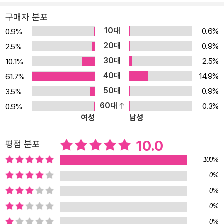
어야 돼?” → 개념을 경시하는 공부태도 ① 개념을 대충 읽고 다 이해
구매자 분포
했다고 착각한다. ② 개념은 건너뛰고 바로 문제만 풀려고 한다. ▶
10대
0.6%
0.9%
“어려워. 나 안 풀어.”, “답만 쓰면 안 돼?” → 생각하지 않는 공부, 자
20대
0.9%
2.5%
발적 문제해결 의지 부족 ③ 문장이 조금만 길어도 읽지 않으려고 한
30대
2.5%
10.1%
다. ④ 어려워 보이는 문제는 시도도 하지 않고 바로 포기한다. ⑤ 문
40대
14.9%
61.7%
제 유형이 조금만 바뀌어도 못 푼다. ⑥ 계산 과정을 안 쓰고 답만 쓰
50대
0.9%
3.5%
려고 한다. ▶ “엄마, 어떻게 풀어?”, “엄마, 어디까지 풀어?” → 의존
60대
0.3%
0.9%
적 공부습관 ⑦ 식은 엄마가 세워 주고, 자기는 계산만 하려고 한다.
여성
남성
⑧ 공부하면서 자꾸 엄마를 부른다. ▶ “엄마, 물 마셔도 돼?”, “화장
실 가도 돼?” → 집중하지 않는 공부, 시간 죽이기 공부습관 ⑨ 공부
10.0
평점 분포
시간에 세월아 네월아 딴짓을 많이 한다. ⑩ 문제를 잘못 읽거나, 단위
100%
를 안 쓰는 등의 실수가 많다. 2. 수학은 ‘혼자공부’ 하는 시간이 필요
0%
하다. 중학생이 되면 수학을 포기하는 학생이 50%를 넘고, 고등학생
0%
이 되면 80% 가까이 됩니다. 이 학생들의 공통된 특징은 학원, 과외,
인강에 의존하면서 정작 혼자 공부하는 시간이 없다는 것입니다. 수
0%
학은 사회나 과학 같은 지식과목과 달리 자기가 개념을 구성해 가는
0%