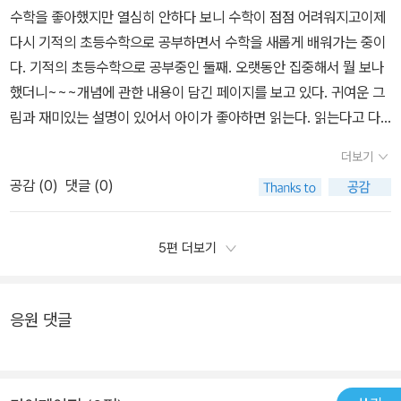
하여 단원의 핵심 내용을 딴딴하게 기억할 수 있어요③한 단원 개념
선 엄마님의 지적질은 멈추지 않아요 ^^)​​ DAY1 첫 날, 원기둥의 부
수학을 좋아했지만 열심히 안하다 보니 수학이 점점 어려워지고이제
개념을 완벽히 아는지 확인 가능하지요단원마다 개념MAP을 그리며
을 한 장으로 정리한 나만의 개념요약집으로 시험 전에 활용해요 단
피와 넓이 구하기 문제가 쪼옴 틀렸음에도 학교 시험 100점 문제풀
다시 기적의 초등수학으로 공부하면서 수학을 새롭게 배워가는 중이
좌뇌 (글) 우뇌 (그림)을 모두 사용하여 단원의 핵심내용을 딴따하게
원이 끝나면 아이가 스스로 정리를 해 보고 있어요 반복을 많이 한만
기에 도전했어요. 어떤 문제는' ~~가로와 세로의 길이를 나타내시
다. 기적의 초등수학으로 공부중인 둘째. 오랫동안 집중해서 뭘 보나
기억 가능하구요한 단원 개념을 한 장으로 정리한 나만의 개념요약집
큼 원기둥, 원뿔, 구에 대해서는 확실히 개념이해가 되었지 싶어요 ​
오'​라고 하였지만 원기둥의 전개도에서 숫자만 딸랑 적어 놓기도 하
했더니~~~개념에 관한 내용이 담긴 페이지를 보고 있다. 귀여운 그
은 시험 전에 .. 공부 마무리로 사용할 수 있지요.완전 좋죠~~~...개
길벗 홈페이지에서는 전학년 전학기 ​'개념쓰기의 힘' 무료다운로드 서
고, 입체도형을 보고 원기둥이 아닌 이유 적기, 혹은 원기둥의 밑면의
림과 재미있는 설명이 있어서 아이가 좋아하면 읽는다. 읽는다고 다
념쓰기의 힘~~!!!!멋집니다.개념쓰기를 어떻게 해야할지 감이 안 오
비스를 제공하고 있어요​↓↓​↓↓​↓↓​↓↓​↓↓​↓↓​​​http://schoo
지름을 구하는 문제도 있었습니다. 엄마가 채점한 결과, 답은 맞았지
아는것은 아닌듯하지만...최대한 혼자 이해할 수 있는 시간을 주고 그
는 분들을 위한 이렇게 쌤플도 마련되어 있어요.6학년까지 꾸준히 써
l.gilbut.co.kr/community/eventEndView.aspx?seq=2879&c
만 풀이과정에서 조금 첨삭을 할 부분들은이렇게 볼펜으로 다시 적어
더보기
래도 모르면 형이나 아빠의 도움을 받는다. 기적의 초등수학은 혼자
서 모으면 세상에 하나밖에 없는 나만의 초등수학 개념집이 되겠지
ntTF=T 하루4쪽 습관설계 ​​- ONE DAY 학습 설계로 계획을 세우
보게 하였어요. 필사의 힘이 조금은 발휘해 주기를 바라면서요~~~~​
공감 (
0
)
댓글 (0)
할 수 있도록 점진적 반복 문제로 이루어져있다. 꾸준히 할 수 있도록
요... 아래 글 좀 보세요..혹시 .. 우리 집 이야기를 쓴 것 같지 않나요?
기 쉬워요- 하루 4쪽만 공부하면 되니까 실천이 쉬워요- 내가 무엇을
< 원뿔 알아보기 > 원기둥과는 조금 다르지요?원뿔이란 둥근 뽈
옆에서 계속 동기부여는 필요한 상태이지만, 기적의 초등수학 문제
ㅋㅋ위의 글에 쓰여 있는 초등수학에 대한 태도가 바로 바로 우리 아
공부하는지 알고 공부해야 자기 공부가 됩니다​​<기적의 초등수학>은
모양의 도형을 말합니다. 여기 영은양이 틀린 문제의 부분을 잘 표시
푸는걸 재미있어 하니 다행이다. 실력향상은 아직 멀어서 많이 기다
들이였답니다. 기적의 초등수학의 알차고 DAY별로 짜여진 책의 구
5편 더보기
교재 상단띠의 색깔로 공부할 부분의 학습 목표와 난이도를 바로 알
하여 두었어요. 초등국어, 초등사회,초등과학의 경우에도 마찬가지입
려할 상황이다. 그래도 천천히 가야지.
성으로 우리 집은 아들과 싸우는 일이 점점 줄어들게 되었지요.€€ 하
수 있어요​​1 DAY 연두색은 A단계, 개념 공부하는 날​2 DAY 연한 초록
니다. 내가 틀린 문제나 중요한 문제들의 개념부분에서는 헤드라인을
루 4쪽만 공부하면 되니까..공부하는 거 그다지 좋아하지 않는 우리
색은 B단계, 학교시험 100점 문제 공부하는 날!​ 3 DAY 진한 초록색
치면서 학습하면 효과 있어요. 초등학교6학년 영은양의 새학기예습
응원 댓글
아들도 4쪽은 잘 받아들이더라구요. 교재의 상다띠의 색깔로 오늘
은 C단계, 고난도 문제해결력 을 공부하는 날! 4 DAY 파란색은 단원
은 잘 이어지고 있지만여기 ***개념만만 나의 말은 잘 적어놓고서
공부할 부분의 학습목표와 난이도를 알 수 있어서무엇을 공부하는지
평가 푸는 날! 한 단원 공부 끝~​​ 2단원 비례식과 비례배분​<개념만만
문제활용은 못했네요. 아쉽습니다. ​ 특히 DAY22부터 DAY23에는
알고 공부하게 되네요. 초등수학, 초등학교6학년2학기에 배운 주제
나의 말>의 개념쓰기 활동을 통해 완전히 이해했는지 확인하고 익힘
중용한 내용들이 많았습니다.하지만 영은양 적는란이 많다보니 틀린
들입니다.어려운 것들 많이 배우네요.기적의 초등수학과 함께 천천히