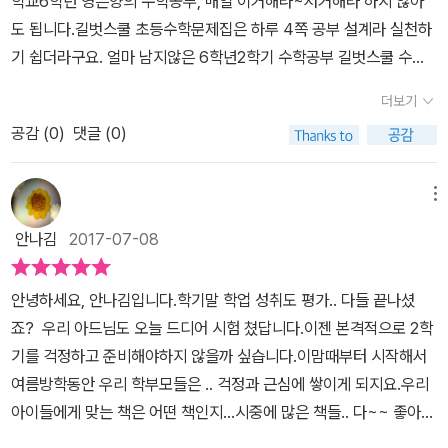
학교6학년 영은양의 수학공부, 매일 이거해라~저거해라 하지 않아
간단히 적었지만,개념학습부터 익힘책, 학교 시험, 실전, 단원 평가까
잘 풀어나가줘 일단 걱정은 내려 놓네요 문장제 서술형 카드 하교 시
도 됩니다.길벗스쿨 초등수학문제집은 하루 4쪽 공부 설계라 실천하
지 말 그대로 개념이 빠져나가지 못하게, 구멍이 없습니다.각 단계별
험 100점 문제 B형13번은 틀렸다는 말이 없기에 적은 답을 틀렸다고
기 쉽더라구요. 얼마 남지않은 6학년2학기 수학공부 길벗스쿨 수학
로 학습하다보면 자연스럽게 개념이 익혀지는 것이지요.이를 스스로
했고14번은 계산은 잘 한듯하나 뭐가 잘못되었을까요 정답은 11개인
교재로 공부해 보았습니다. ​ ​새학기엔 새 마음가짐, 새학기 초등문
해보는 과정도 알게 모르게 배워가는 것이구요.한권을 다 떼면 느껴
더보기
데 아이는 12개로 계산이 되어 틀렸네요 다시 확인을 하고 넘어가야
제집 다들 준비하셨나요?아이가 문제를 풀다보면 수학개념이 약하기
지더라구요. 그 영향이요. ​​ 해설서도 상세히 잘 나와 있으니, 아이 스
겠죠
공감 (
0
)
댓글 (0)
도 하고, 또 문제유형에 약해서영은이네는 초등수학문제집​을 기본으
스로 채점해보게 하는 것도 도움이 되더라구요.​​ 시작하면에서의 학습
로 2~3권은 푸는듯 합니다. 6학년2학기엔 학교수학 1등 학습서 기
설계 화면과 개념 Activity 그림인데요.재미나보이죠?하루 4페이지
적의학습서도 절대 빠지지 않고 새학기예습 교재로 골랐어요. ​길벗스
메뉴
도 많이 부담 안되고, 재미난 개념 Activity 페이지는 흥미도 일으키
쿨 초등수학문제집은 내 손으로 직접 써보는 개념 MAP이 있는데요,
니까요^^저희 애들 은근히 이 페이지를 재미나합니다^^ ​​ 매일 풀고
안나김
2017-07-08
'아는 것이 힘이다'​ 처럼 개념을 중시하는 공부태도를 기를 수 있습니
있는데요.그 중 일부를 올려봅니다.틀린건 싫어하지만^^;;;다시 풀어
다. 아래 영상을 참고하여 우리아이가 공부할 수학문제집에 대한 내
서 맞추긴 했으니 몰래 올려보네요.하면서 실수하는 부분도 찾고, 어
안녕하세요, 안나김입니다.학기말 학업 성취도 평가.. 다들 끝나셨
용을 꼭 확인해 주세요.​​- 개념쓰기의 힘 무료 다운로드 서비스제공(
떤 개념이 약한지도 알 수 있어요.스스로 채점해보게 하면서 그 부분
죠? 우리 아드님도 오늘 드디어 시험 쳤답니다.이젠 본격적으로 2학
전 학년,전 학기) http://goo.gl/g7r791​- 도서 소개 동영상 http
도 찾기도 합니다.어려울때는 옆에서 조금 도와주면 확.. 치고 나가더
기를 걱정하고 준비해야하지 않을까 싶습니다.이맘때부터 시작해서
s://youtu.be/eaFPW8zZjiQ​​ '길벗스쿨 '​초등수학문제집으로 홈스
라구요. ^^ ​​ 2학기 교재인데요.아는 내용은 조금씩 해서 미리 풀어보
여름방학동안 우리 학부모들은 .. 걱정과 근심에 쌓이게 되지요.우리
쿨 많이들 하시죠?혼자공부의 힘이 생기는 기적의 초등수학은 ONE
려구요.아직은 4페이지가 힘들듯 하고 조금씩만 해보려 합니다.2학
아이들에게 맞는 책은 어떤 책인지...시중에 많은 책들.. 다~~ 좋아보
DAY 학습설계로 계획을 세우기 쉽습니다. 또한 하루 4쪽만 공부하
기 학습 들어가면 열심히 따라가야죠^^2학기에도 스스로 학습하고
이는데,.. 다 좋은 책들 중에서 어떤 책을 골라서 한 학기를 맡겨야 할