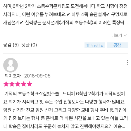
하며,6학년 2학기 초등수학문제집도 도전해봅니다.학교 시험이 점점
사라지니, 이런 여유를 부려보네요.✔ 하루 4쪽 습관설계✔ 구멍제로
개념설계✔ 실력쌓는 문제설계《기적의 초등수학》의 이러한 특징덕
분에+ 그리고, 뒷단계로 가면 기본서를 넘어서다보니아이가 도전적
더보기
이라 좋아했어요 +혼자공부의 힘이 커지는 수학문제집이라 자부해
공감 (
5
)
댓글 (0)
요.+ 제가 좀..혼자공부 많이 조아해효 ㅋㅋㅋ +초등수학의 마지막,
6학년 2학기.차례를 보며 마음을 단디~ (왜 제가 단디..ㅎㅎ)기적의
초등수학, 1학년부터 6학년까지느낌이 같게 유지가 되네요 :D둘째아
메뉴
이도 1학년부터 접해왔던터라,통일된 느낌으로 쭈~욱 반갑고요 ㅎㅎ
책이조아
2018-09-05
공부계획 세우기 + 공부할 내용 살펴보기 로 시작.기적의 초등수학
은 연결되는 타학년+단원 안내가저는 그래서 참 마음에 들더랍니다!
기적의 초등수학 6-2​길벗스쿨 ​ 드디어 6학년 2학기가 시작되었어
수학이란 모름지기 연결 연결하여 쌓아가니깐요.혼자공부의 힘을 넘
요.학기가 시작되고 첫 주는 수업 진행보다는 다양한 행사가 많네요.
나 좋아하는 또 다른 1인 아이.요새 은근 신바람나게 풀어보는 초등수
임원 선거와 전교 임원 선거 그리고 다양한 교내 행사 주비 등.학업에
학문제집.멀찌기에서 봐도 6학년 인데도 문제 구성이 빡빡치 않아요.
의 집중 보다는 행사 등 준비로 더 바쁜 시간을 보내고 있는 아들.그러
디자인적으로도 부담이 적은 색감과 글자 크기도 그러하고,혼자공부
니 학습은 집에서라도 꾸준히 놓치지 않고 진행해야겠지요? 예습인
하는 수학, 저는 디자인도 중요시하거든요 :DA단계는 '교과서 개