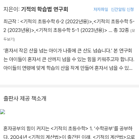
지은이:
기적의 학습법 연구회
저자파일
신간알림 신청
최근작 :
<기적의 초등수학 6-2 (2022년용)>
,
<기적의 초등수학 5-
2 (2023년용)>
,
<기적의 초등수학 5-1 (2023년용)>
… 총 32종
(모
두보기)
‘혼자서 작은 산을 넘는 아이가 나중에 큰 산도 넘습니다.’ 본 연구회
는 아이들이 혼자서 큰 산까지 넘을 수 있는 힘을 키워주고자 합니다.
아이들의 연령에 맞게 학습의 산을 작게 만들어 혼자서 넘을 수 있게
만듭니다. 때로는 작은 고난도 경험하게 하여 작은 성취를 느끼게 합
니다. 그리고 아이들에게 실제로 적용해서 검증을 하며 차근차근 책
을 출간합니다. 아이가 중심인 기적학습연구소 [수학 분과]의 대표적
출판사 제공 책소개
저작물은 <기적의 계산법>, <기적의 도형계산법>, <기적의 중학연
산>, <기적의 중학도형> 등이 있습니다.
혼자공부의 힘이 커지는 <기적의 초등수학> 1. ‘수학공부’를 공부하
다. 2004년 <기적의 계산법>이 출간된 이래, <기적의 계산법>으로