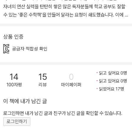
자녀의 연산 실력을 탄탄히 쌓은 많은 독자분들께 학교 공부도 잘할
수 있는 ‘좋은 수학책’을 만들어 달라는 요청이 쇄도했습니다. 이에 기
적의 학습법 연구회에서 제일 먼저 한 일은 아이들의 학교 수학 공부
를 심층적으로 관찰하고 연구하는 것이었습니다. ‘우리가 정말 아이
상품 인증
들의 공부를 제대로 이해하고 있는가?’라는 근원적인 부분부터 의문
을 품고 아이들을 직접 지도하는 17명의 엄마 연구원과 기적 연구원
공급자 적합성 확인
이 함께하는 ‘기적의 공부 연구회’를 조직하여 1년여 기간 동안 실제
적인 학습사례와 엄마 지도의 성공담과 실패담을 빠짐없이 기록하고
연구했습니다. 엄마 연구원은 아이들의 심리와 눈높이를 잘 알고 있
읽고 싶어요 0명
14
15
0
을 뿐 아니라 날카로운 통찰력으로 문제 해결의 실마리를 제공해 주
읽고 있어요 0명
100자평
리뷰
마이페이퍼
고, 아이들의 새로운 학교 수학 공부에 실질적이고 구체적인 도움을
읽었어요 17명
주셨습니다. 기적 연구원과 17명의 엄마 연구원이 이러한 논의와 연
이 책에 내가 남긴 글
구의 과정을 통해 확인한 우리 아이들 수학 공부의 문제점은 1.의존적
로그인하면 내가 남긴 글과 친구가 남긴 글을 확인할 수 있습니다.
인 공부습관, 2.개념이 부족한 문제훈련, 3.생각하지 않는 진도빼기습
로그인하기
관 이었습니다. 이는 <기적의 초등수학>이 나아갈 방향을 확실히 알
려 주었습니다. [초등수학 공부의 문제점] ▶ “다 아는데, 이거 꼭 읽