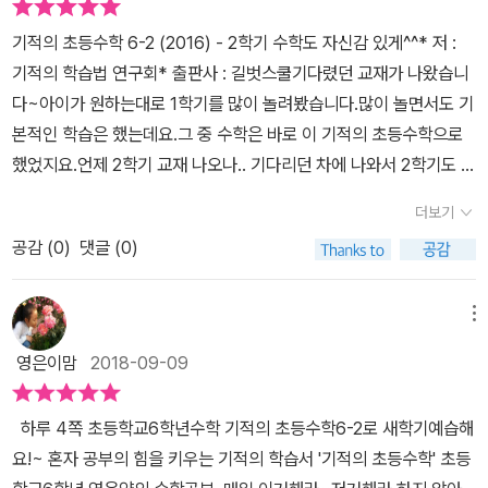
념 + ㅡ>개념만만 나의 말,기적특강 알고 있다 개념도 확장하고 생각
고학년도 수학실력 쌓아주기,든든하게 이어갑니다!+ 기적의 초등수
기적의 초등수학 6-2 (2016) - 2학기 수학도 자신감 있게^^* 저 :
도 확장 개념ACTIVITY개념쓰기의 힘이 수학의 힘이 된다 기적의
학이 없어도 정리해보시라고전학년 무료다운로드 길벗스쿨홈피에서
기적의 학습법 연구회* 출판사 : 길벗스쿨​​기다렸던 교재가 나왔습니
초등 수학 6-2 차례를 통해 2학기동안 배울 내용들을 미리 알고 쌓
가능해요+▼ http://goo.gl/pzdmAa
다~​아이가 원하는대로 1학기를 많이 놀려봤습니다.많이 놀면서도 기
기 나무 공부할 내용 우리는 어릴적 블록을 가지고 여러가지 모양 물
본적인 학습은 했는데요.그 중 수학은 바로 이 기적의 초등수학으로
건들을 만들어 보았던 기억을 아이들이 하게 된다이 단원에서는 블록
했었지요.언제 2학기 교재 나오나.. 기다리던 차에 나와서 2학기도 알
과 비슷한 쌓기나무로 쌓은 여러가지 모양을 알아보고 연결큐브 모양
차게 준비할 수 있을것 같습니다. ​이 교재를 기다렸던 이유는,많이 어
을 만들어 보려고 한다쌓기나무 언제 처음 배웠을까?기적의 초등 수
더보기
렵지도 않으면서 아이 스스로 하는 학습이 가능했기 때문인데요.하루
학은 공부할 내용을 살펴보면서 먼저 몇학년때 처음 배웠는지도 확인
공감 (
0
)
댓글 (0)
4페이지 정도만 하면 되니까 부담이 많이 줄더라구요.그래서 꾸준히
하게 된다 쌓기나무의 수 구하기 교과서개념을 알아본다그런후 문제
하면 아이에게도 많이 도움이 되리라 생각했고,실제로도 많은 도움이
를 풀어본다 교과서 개념 +플러스는 잘 풀어주었는데 익힘책 문제에
되었습니다.단순 문제 풀이만 있는 것이 아니라,개념부터 시작해서
메뉴
서 이렇게 틀리고 있는 모습 다시 한번 더 개념을 확인후 정리하려 한
익힘책 문제도 풀고요.개념 Activity라고 해서 개념 및 생각의 힘도
다 여러가지 모양 만들기 연결큐브를 사용하여 조건에 따라 여러가
영은이맘
2018-09-09
넓혀봅니다.학교 시험 대비 문제는 물론 유형훈련, 실전문제, 단원평
지 모양 만들기를 해봅니다 익힘책 문제에서 교과서 개념을 생각하며
가까지...개념부터 문제 풀이까지 끌어낼 수 있답니다.​​그 가운데 개념
풀어봅니다 개념 ACTIVITY건축물과 공간감각을 생각해봅니다 건
하루 4쪽​​ 초등학교6학년수학 기적의 초등수학6-2로 새학기예습해
쓰기의 힘이라고..부록이 있는데요.말 그대로 개념을 써보는 활동을
축물을 통해 공간감각도 익히고 다양한 모양을 그려보기도 합니다
요!~ ​​​혼자 공부의 힘을 키우는 기적의 학습서 '기적의 초등수학' ​초등
합니다.교재를 다 하고 나서 정리하는 것으로 해보려 해요.​ ​위에서도
학교 시험 100점 문제로 쌓기 B문제를 풀어봅니다 쌓기 나무 일단