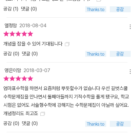
② 구멍제로 개념설계 : 교과서의 2배, 3배 풍부한 개념공부로 빈틈이
공감 (
1
)
댓글 (0)
없다. ③ 실력붙는 문제설계 : 다양한 스타일, 수준 높은 문제까지 많
은 훈련으로 문제 푸는 힘이 생긴다.
열정맘
2018-08-04
메뉴
개념을 잡을 수 있어 기대됩니다
공감 (
0
)
댓글 (0)
영은이맘
2018-03-07
메뉴
엄마표수학을 하면서 요즘처럼 뿌듯할수가 없습니다 우선 길벗스쿨
수학문제집을 만나면서 둘째아들까지 기적수학을 풀게 됐구요, 학교
시험은 없어도 서술형수학에 강해지는 수학문제집이 아닐까 싶어요.
개념정리도 최고죠
공감 (
0
)
댓글 (0)