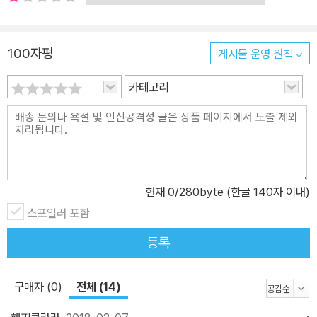
이해과목입니다. 기본개념을 가지고 오롯이 자기가 생각하면서 이해
하고 체계화해야 합니다. ‘혼자 공부하는 시간’을 거쳐야만 개념의 자
100자평
게시물 운영 원칙
기화?내재화가 이루어집니다. 엄마가 어린 자녀의 공부에 관심을 가
지는 것은 중요하지만, 문제를 읽어 주고, 식을 세워 주고, 아이에게
카테고리
계산만 시킨다면 그것은 엄마 공부가 될 뿐 아이 공부가 되지 않습니
다. 배우는 학(學)의 과정은 선생님이나 부모님의 가르침을 받되 실
력을 만드는 습(習)의 과정은 자기가 혼자서 해내면서 아이 공부가
되게 해야 합니다. 아이의 수학 실력을 만드는 기간은 초1부터 고1까
지 10년입니다. 10년 수학공부력을 키워 주는 첫 단추인 초등 1, 2학
현재
0
/280byte (한글 140자 이내)
년 시기에는 <매일 조금씩이라도 하자>라는 마음으로 혼자서 꾸준히
스포일러 포함
공부하는 습관부터 잡아 주세요. 혼자공부의 시작입니다. 그런 다음
자기에게 맞는 공부 시간, 양, 방법, 장소 등 자기 스타일을 찾으면서
등록
중학생이 되면 점점 자기에게 적합한 방식으로 공부를 주도하도록 해
야 합니다. 알아서 한다는 게 독학을 의미하는 게 아닙니다. 자기 판단
구매자 (0)
전체 (14)
으로 자기의 공부를 이끌도록 하는 것입니다. 부족한 부분을 채우려
고 자기 스스로 사교육의 도움을 받는 것은 능동적인 태도입니다. 공