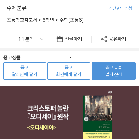
주제분류
신간알림 신청
초등학교참고서
>
6학년
>
수학(초등6)
선물하기
공유하기
중고상품
-
중고
중고
중고 등록
알라딘에 팔기
회원에게 팔기
알림 신청