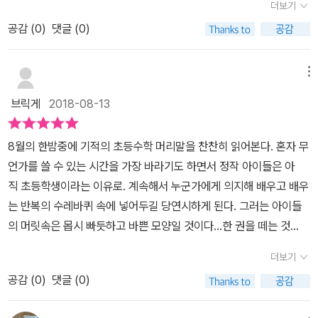
면 되니까 실천하기도 쉬워요~~어디부터 ~~어디까지 고민 1도 필
더보기
개념을 철저히 하는데 많이 도움이 되리라 생각됩니다^^길벗스쿨,초
지. .. 걱정이 생깁니다.제가 .. 저도 그랬었거든요.각종 출판사 책들..
요없이 ​하루 4쪽씩만 풀면 끝!!!!ㅎㅎㅎㅎ​<기적의 초등수학>은 교재
등수학,수학6학년2학기,부모DNA,기적수학,스스로학습​​
공감 (
0
)
댓글 (0)
저, 안나김은 웬만한 건 다 접해 봤어요.초등참고서와 초등 문제집들
의 상단띠의 색깔로 오늘 공부할 부분의 학습 목표와 난이도를 바로
말이에요. 초등수학은 물론 초등영어, 초등과학, 초등사회 ...책이 하
알 수 있어요. 무엇을 공부하는지 알고 해야 자기공부가 되니까요.​ -
나같이 다~~ 좋아요.제가 여러 책을 보며 할 수 있는 / 전해 드릴 수
메뉴
연두색은 A단계, DAY1 교과서개념을 공부하는 날입니다. - 연한 초
있는 말은 책들마다 고유의 장점, 특징을 알려드리는 것...그리고 선택
록색은 B단계, DAY2 학교 시험 100점 문제를 공부하는 날입니다. -
브릭게
2018-08-13
은 우리 어머님, 아버님 그리고 우리 학생들의 몫이라는 거~~....오늘
진한 초록색은 C 단계, DAY3 고난도 문제해결력 공부하는 날입니
저, 안나김은 길벗스쿨 의 [기적의 초등수학]에 대해서 이야길 좀 할
다. - DAY4, 파란색은​ 단원평가 푸는 날! 한 단원 공부 끝!​​​​​ 초등6학
8월의 한밤중에 기적의 초등수학 머리말을 찬찬히 읽어본다. 혼자 무
까 합니다. 길벗스쿨이라고 하면 모르는 분들이 없을 정도로 참으로
년수학 공부가 탄탄해지는 기적의 초등수학,초등학생 여름방학 내내
언가를 쓸 수 있는 시간을 가장 바라기도 하면서 정작 아이들은 아
유명하지요.기적시리즈와 무작정따라하기 시리즈로 유명한.. 그 길벗
에도 멈추지 않았다는 증거 바로 여기 있어요. 6학년2학기 <2단원
직 초등학생이라는 이유로. 계속해서 누군가에게 의지해 배우고 배우
!!!!!기적의 초등수학은이이들과 함께 있는 우리 엄마들.. 엄마 연구원
비례식과 비례배분>은 타사 수학문제집을 풀 때에도 자주 틀렸기에
는 반복의 수레바퀴 속에 넣어두길 당연시하게 된다. 그러는 아이들
들과 기적 연구원들이 함께 ..실제적인 학습사례와 엄마지도의 성공
또또또 반복학습 해 주었다는 사실 ㅋㅋㅋㅋ​​​​6학년2학기 수학 < 3단
의 머릿속은 몹시 빠듯하고 바쁜 모양일 것이다...한 권을 떼는 것
담과 실패담을 바탕으로 패낸 책이지요.우리 아이들을 잘 이해 하고
원 원기둥, 원뿔, 구 > 수학개념도 확장하고, 생각도 확장하고 하루
에 초점을 두기보다 내 아이가 무엇에 집중했고, 또 어떻게 혼자서 해
맞게끔 만든 초등수학 이라고 할 수 있지요.혼자공부의 힘이 커진는
더보기
4쪽 공부설계로 새학기예습 멈추지 말고 아시죠?^^단원이 끝나갈즈
결할 수 있는지에 신경을 집중해야한다고. 머릿말부터 곰곰히 지속해
책!!!!이것이야 말로 진정 .. 우리가 원하는 것....우리 아드님은 몇년전
음 개념 ACTIVITY는 살짝쿵 쉬어가는 코스가 등장하기도 합니다. ​
공감 (
0
)
댓글 (0)
서 기억해야겠다.하루 4쪽.단계가 조금씩 올라가며 파란색 단원평가
부터 얼마전까지..길벗스쿨 기적의 학습단에서 바로 이 책...기적의 초
각 단원의 시작 페이지에는 ** 공부할 내용을 살펴볼 수 있게교과연
까지. 차곡차곡. 수학개념이란게 구멍이 생기기 너무 쉬운걸 문제집
등수학으로 공부 했지요.우리 아들의 초등수학 실력은 길벗스쿨 [기