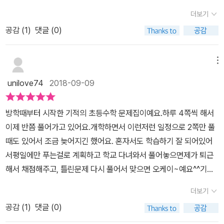
지라 진행 속도를 높이기보다는#개념이해에 집중하며 학습을 진행했
념'으로 시작합니다.2단원을 풀고 있기에 봐보니..전항과 후항/외항
더보기
었던 #기적의초등수학6-2하지만 저학년때부터 유독 #도형에 약한
과 내항 이라는 전문용어6학년 2학기에 배워보고요.개념활동으로 이
공감 (
1
)
댓글 (0)
부분을 보이던 아들은고학년이 되어서도 1단원 #쌓기나무에 유독 약
론을 배우고개념활동으로 이해도를 체크해봅니다.개념활동에서는
한 모습을 보이네요.특히 쌓기나무의 앞, 뒤, 옆, 위 등의 위치 알아보
'개념만만 나의 말'로한줄정리(?) 스스로 해보도록 하고요.이어 옆 페
기가 많이 어려운가봅니다. ​ #쌓기나무 단원 평가에서 앞, 뒤, 옆 모
메뉴
이지로 '익힘책 문제'를 풀어보게 되는데요.기적특강이 중간에 쏙~
습을 그려내 보는 문제들에서 오답이 꽤 많아요.너무 안타까운 모습
해주며기억해야하는 집중 개념은 '기적특강'으로다시한번 상기시켜
unilove74
2018-09-09
이에요 ㅠ.ㅠ다시 가베를 꺼내들고 직육면체를 쌓아가며 모양을 살펴
줍니다.A단계 '교과서 개념'은 단원당 2일치로 정리해보게 되고,A단
보고저학년 때 했던 것 처럼 하나하나 차근차근 진행했어요.덕분에
계에서 '교과서 개념 플러스'를 통해서정리된 구조로 개념정리, 머리
방학때부터 시작한 기적의 초등수학 문제집이예요.하루 4쪽씩 해서
시간은 학습에 시간은 오래 걸렸어요.그래도 이해하는 것이 더 중요
에 설정!A단계 마무리에서는 개념 Activity로단원의 개념을 담은 재
이제 반쯤 풀어가고 있어요.개학하면서 이런저런 일정으로 2쪽만 풀
하니까 하나하나 짚어가며 확인했어요. 그래도 2단원 비례식과 비
미로 즐기게 되는수학 놀이 시간도 담겨있네요.B단계로 들어가며 처
때도 있어서 조금 늦어지긴 했어요. 혼자서도 학습하기 잘 되어있어
례 배분은 #개념이해가 그리 나쁘지 않았어요.마지막 마무리 단계인
음 시작은'학교시험 100점 문제'서울 지역은 보통 중간고사/기말고
서평일에만 푸는걸로 계획하고 학교 다녀와서 풀어놓으면제가 퇴근
단원평가까지 풀이해 본 결과대부분 문제를 맞추네요.아무래도 #기
사는 없지만그래도 단원평가들은 종종 있곤 하죠.물론 선생님따라 없
해서 채점해주고, 틀린문제 다시 풀어서 맞으면 오케이~예요^^​기적
적의계산법으로 #연산을 함께 학습하니 더 #도움이 많이 되는 것 같
을 수도 있지만,없다고 하더라도 핵심적으로 정리할 부분,학교시험이
의 초등수학 매 단원 첫 페이지에는 연계되는 단원들을 보여주고 있
아요. 2단원 비례식과 비례배분의 단원 평가까지 다 풀이해보았어
더보기
라면 어떤 중점사항을? 한다면..초등수학문제집을 통해 다져보면 좋
어요.예를 들어 기둥과 뿔에 대한 이해가 부족한 것 같으면6학년 1학
요.아주 여유있게 진행하다보니 속도는 조금 늦지만아이의 학기 중 #
다 싶어요.기억해야할 이론을 담아 문제로 물어보며학교 시험이라면,
공감 (
1
)
댓글 (0)
기 교과서나 문제집으로 각기둥과 뿔에 대해 다시 복습하면 되겠죠^^​
진도보다는 앞서가기에 #예습으로 충분한 것 같아요.#단원평가까지
이런 문제이다 싶은 '시험 콕' 부분도.더불어, 문장제 서술형 카드