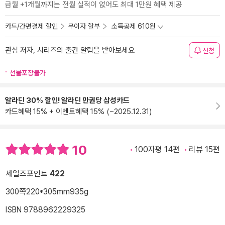
급월 +1개월까지는 전월 실적이 없어도 최대 1만원 혜택 제공
카드/간편결제 할인
무이자 할부
소득공제 610원
관심 저자, 시리즈의 출간 알림을 받아보세요
신청
선물포장불가
알라딘 30% 할인! 알라딘 만권당 삼성카드
카드혜택 15% + 이벤트혜택 15% (~2025.12.31)
10
100자평 14편
리뷰 15편
세일즈포인트
422
300쪽
220*305mm
935g
ISBN 9788962229325