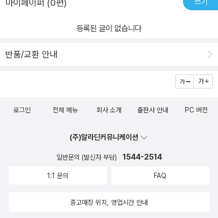
책 문제를 풀었어요​​​개념을 익히고 문제를 바로 푸니 확실히 실수도
부분들이 수두룩,엄마는 다시.다시를 외쳤어요. 각기둥과 원기둥, 원
쓰기
마이페이퍼 (0편)
차근차근 해 나야야겠습니다.(참고로.. 저는 개인적으로 길벗스쿨의
덜하네요​<기적특강>과 <알고있지>를 통해 전 학년에 배운 내용과
기둥과 원뿔, 원기둥과 구, 원뿔과 구의 특징을 비교한 표를 꼭 기억
기적의 초등수학은선행용으로 하진 않고학기중에 예/복습용으로 사
다음 학년에 배울 내용을 연결해주니 아이도 문제 풀면서 도움이 많
해 두는 것이 좋습니다. 98페이지 왜 음료수 캔은 원기둥인지 알아보
등록된 글이 없습니다
용하고 있습니다. 경험상아무것도 모르는 무지의 학생들이 공부하기
이 된다며 좋아해요​​ ​ 학교시험 100점 문제도 어렵지 않게 풀었어
는 이 부분 쪼옴 좋습니다.잠시 쉬어가면서 머리도 식히고 다지 마음
엔 조금 벅차더라구요.방학동안은 다른 쉬운 책으로 공부하고..학기
반품/교환 안내
요 시험 콕 문제는 시험에 나올 확률이 많으니 아이도 더 신중하게 푸
을 다 잡았겠지요? 아닐까요? ​아 어쩌죠? 학교 시험 100점 문제풀기
중에 학교수업에 맞춰서 공부하는 초등참고서, 초등문제집으로기적
는 모습을 보여주네요 서술형 문제에 많이 약한 아이였는데 <기적의
가 조금 어려웠는지 브이체크가 많이 있었어요.​ ​하지만 이에 굴하지
의초등수학.. 추천합니데이~~... ) €매 단원마다 이렇게 학습 계획을
초등수학> 덕분에 스스로 생각하면서 적는 모습을 보니 넘 대견했어
않을세라 엄마표수학을 꾸준히 해 온 영은양은풀이과정과 문제푸는
세울 수가 있어서 너무 좋아요.학교 지도에 맞춰 .. 또는 약간 빠르게
요 처음에는 어떻게 적지 고민하는 모습이였는데 개념을 계속 적어나
과정이 정말 많은 <문제해결 유형훈련>에서는 두각을 보여 주었어
진행하면 아주 좋지요€.초등수학, 6학년2학기, 1단원 .. 같이 살펴 볼
가다보니 서술형 문제에도 자신감이 생겼나 싶어요 개념 ACTIV
요. 왠일왠일 유형문제를 풀기전 ** 열쇠문제가 포인트였나봐요. 예
로그인
전체 메뉴
회사 소개
출판사 안내
PC 버전
까요?제가 학교 다닐때는 이런거 배우지 않았는데, 요즘 초등학생들
ITY 스토리텔링의 재미있는 그림과 개념활동을 통해 여러 개의 개념
시문제대로 계산해 주었더니 다 맞아 주었습니다. 그리고 새학기가
은 쌓기 나무 / 연결큐브도 학교정규시간에 배우는 군요.쌓기나무의
을 통합하고 확장해요 수학은 앞의 개념을 바탕으로 뒤의 개념이 확
시작된지 1주일밖에 안되어 배우지 않은 <3단원 원기중, 원뿔, 구>의
(주)알라딘커뮤니케이션
수와 연결큐브를 배우는 이윤는공간지각력을 키르기 위해서 라죠?€
장되는 나선형 구조이므로 스스로 개념을 확장시키는 사고의 힘이 필
단원평가를 풀었습니다. 새학기예습 제대로 했는지 확인 들어갑니
1544-2514
일반문의 (발신자 부담)
€학교 수업 바로 전 날이나 .. 또는 복습용으로 .. 이렇게 개념을 한 번
요하답니다 모나리자와 신윤복의 미인도는 아이가 잘 알고 있는 그림
다. ​ ​원, 원기둥, 원뿔의 공통점을 다시 떠올려 보기로 해요. 둥근
더 정리를 해 보아요.개념바로 잡고 정리하는 건 항상 중요하지
1:1 문의
FAQ
이였어요 레오나르드 다빈치 전시회에도 갔다 온 적이 있었거든요 동
부분이 있는 물건들은 데구루루 잘 굴러갑니다. 그렇지요?그리고 공
요... €역시나 개념 공부의 중요성을 .. 확실히 해 나가는 거에요~~....
서양 미의 비밀에는 비가 숨어 있다는 사실을 문제를 풀어봄으로써
은 모든 방향으로, 음료수 캔은 한 방향으로, 고깔모자는 큰 원을 그리
€€ 어때요?길벗스쿨의 기적의 초등수학..에게우리 아이 한 학기 맡
중고매장 위치, 영업시간 안내
자연스레 알게 되었어요 비례배분 문제도 익힘책 문제를 먼저 풀
면서굴러갑니다. 우리 주변에서 비슷한 물건들을 찾아서 확인해 보는
겨도 되겠지요?학교 수업 예습 복습용으로초등 참고서, 초등 문제