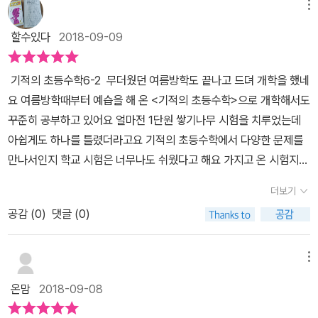
계 학습 부분을 잘 보여주고 있습니다.​​3단원 원기둥, 원뿔, 구 아주 중
이 알아서 빈틈을 메워주기위해 그물망을 엮어놓았단다. 괜히 학원
메뉴
적의 초등수학]으로부터 나왔다.. 라고 말할 수도 있겠어요. 길벗스쿨
요한 내용이니 하나도 빠짐없이 공부하는 것이 좋습니다.2018년 8
을 보내나 마나 고민은 좀 내려놓아도 될것같은. 위로도 느껴본다. ㅜ
의 기적의 초등수학과 함게 해 오면서우리 가족은 정말로 지식이 감
할수있다
2018-09-09
월21일부터 영은양 개학하는 날(9월3일 : 개학날) 까지도 학습하였
학교시험문제와 고난이도 문제도 함께 수록돼있어 여러권을 옮겨가
동이 된다는 거 팍팍 느끼고 있읍죠 ^^ 헉!어디서 많이 듣던 말 같지
는데요,​6학년수학 정말 어렵지만 기적의 학습서 초등문제집은 흥미
며 길을 헤멜필요가 없으면 그것도 참 유쾌한 일이겠다. :)전체적으
않나요?이게 바로 우리 가족이에요.울 아들에 대한 저의 잔소리가 완
기적의 초등수학6-2 무더웠던 여름방학도 끝나고 드뎌 개학을 했네
있는 그림과 알기 쉬운 설명으로 교과서 기본 개념을 다질 수 있도록
로 파스텔톤의 아기자기한 책 구성도 합격점이다. 게임을 위해서
전히 사라지진 않았지만 잔소리의 빈도와 수가 기적의 초등수학과 함
요 여름방학때부터 예습을 해 온 <기적의 초등수학>으로 개학해서도
구성되어 있습니다ㅣ.​또또또 기적의 초등수학 특징이라고 한다면, *
든 놀기를 위해서든 하루 분량을 스스로 하다보면 실력이 쌓이는 날
께 수학공부를 하면서 줄어든 건 사실이에요.잔소리를 적게 하니, 아
꾸준히 공부하고 있어요 얼마전 1단원 쌓기나무 시험을 치루었는데
**< 개념만만 나의 말>, <기적특강>, <알고있지> 입니다.​이 코너들
이 오겠지!개념 엑티비티나 소책자 개념쓰기의 힘. 마인드맵처럼 완
들도 좋고 , 저도 좋고..우리 가정에는 웃음꽃이 한 두 개씩 서서히 피
아쉽게도 하나를 틀렸더라고요 기적의 초등수학에서 다양한 문제를
은 꼭 잊지말고 머리 속에 저장 ㅎㅎㅎㅎㅎ ​둥근기둥 모양의 도형을
성하는거 같다. 쓸 수 있어야 진짜 알게되는건 언제나 진리니까.개념
고 있답니다. 학부모 교육/ 강연회에 가서 수업을 들어보면 다른 과
만나서인지 학교 시험은 너무나도 쉬웠다고 해요 가지고 온 시험지를
우리는 '원기둥'이라고 하지요?개념설명에 적힌 원기둥의 구성요소
쓰기의 힘 책자는 무료다운로드가 가능하구나.https://goo.gl/g7r7
목도 같지만 수학은 특히 개념학습이 되어있지 않으면 엄청 힘들어진
보니 서술형 문제도 막힘없이 잘 적은 것 있죠! 개념쓰기의 힘이 도움
인 옆면, 밑면, 높이에 대한 개념도 익혀 줍니다. 개념활동 문제에서
91그밖에 책소개 참고 동영상https://youtu.be/eaFPW8zZjiQ#
더보기
다고들 하지요. 모든 것이 탄탄한 개념에서 파생되어 온다고....공부
이 많이 되었던것 같아요 #기적의초등수학 #길버스쿨 #기적의학습
그림을 보고 원기둥 모양의 물건을 모두 찾는 문제로 시작해 주었어
길벗스쿨 학습서포터즈#길벗스쿨 #기적의학습서 #기적의초등수
잘 하는 방법들 중의 하나는 내가 직접 다르 사람에게 가르치는 것이
공감 (
0
)
댓글 (0)
서 #초등수학 #초등수학문제집 #초등수학문제집추천#수학문제 #
요. ​초등수학홈스쿨을 지도할 때 엄마선생님도 꼭 알아두어야 할 부
학 #수학문제집 #초등학교6학년
지요.길벗스쿨 ㅣ 기적의 초등수학의 책에 같이 붙어 있는[개념쓰기
초등학교6학년수학 #수학문제집 https://www.youtube.com/
분은바로 <교과서 개념> 그래서 정말 필요한 부분은 이렇게 공부도
의 힘]은 내 손으로 직접 써 보는 개념 map 이에요.개념을 직접 쓰면
watch?v=eaFPW8zZjiQ&feature=youtu.be 개념쓰기의
합니다.어어~~~~~~~~~~~~어, 뒤로 갈수록 원기둥의 겉넓이 구
메뉴
서 내가 선생님이 된 듯..기르친다고 생각하며 쓰면 완전 도움이 되지
힘! ①쓸 수 있어야 진짜 아는 것, 개념을 완벽히 아는지 확인해 보세
하기, 원기둥의 부피 구하기 등어려운 문제가 많이 나오네요. 하지만
온맘
2018-09-08
요.€개념쓰기의 힘~~!!!!!수학도 말하고 쓰면서 공부를 하면 토론 능
요②단원마다 개념 map을 그리면, 좌뇌(글) 우뇌(그림)를 모두 사용
개념만 잘 알고 있어서 풀 수 있을 거에요. ( 아이들 수학공부에 대해
력과 논리적 사고력이 팍팍 .. 는 답니다.쓸 수 있어야 진짜 아는 것,