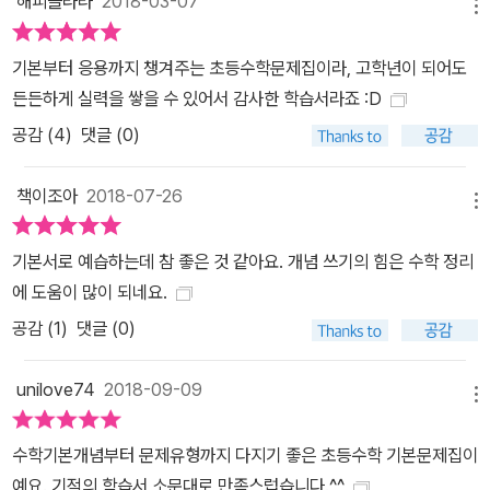
해피클라라
2018-03-07
메뉴
교육이냐 사교육이냐보다 어떤 태도로 공부를 하느냐가 중요합니다.
‘기적의 학습법 연구회’는 아이의 <10년 수학공부력>을 위해 인식을
기본부터 응용까지 챙겨주는 초등수학문제집이라, 고학년이 되어도
바꿔야 한다고 생각합니다.<학습의 주체는 아이>이고, 부모님은 숨
든든하게 실력을 쌓을 수 있어서 감사한 학습서라죠 :D
은 조력자이길 바랍니다. 3. <기적의 초등수학>으로 ‘혼자공부의
공감 (
4
)
댓글 (0)
힘’을 키운다. ‘혼자공부의 힘’의 첫걸음은 <혼자 할 수 있는 공부습관
>입니다. <기적의 초등수학>은 하루에 4쪽씩 공부하도록 짜여 있어
책이조아
2018-07-26
부모의 도움 없이 아이가 독자적으로 공부를 실천할 수 있습니다. 실
메뉴
천의 주체가 되면 주도적인 마인드가 커집니다. 다음은<진짜 수학의
기본서로 예습하는데 참 좋은 것 같아요. 개념 쓰기의 힘은 수학 정리
힘이 생기는 개념과 문제 설계>입니다. 교과서를 2배, 3배 반복하면
에 도움이 많이 되네요.
서 학교수학을 마스터하는 것은 기본입니다. 개념을 문제로 알고, AC
공감 (
1
)
댓글 (0)
TIVITY로 강해지고, 쓰기로 완전히 자기 것을 만드는 튼튼한 설계입
니다. 문제는 다양한 스타일과 다양한 난이도를 풀어내도록 구성하여
unilove74
2018-09-09
강한 능력이 생기는 설계입니다. 기적의 학습법 연구회는 아이들이 <
메뉴
기적의 초등수학>으로 ‘혼자공부의 힘’이 강한 자생력 있는 공부체질
을 만들기를 소망합니다. [‘혼자공부의 힘’이 커지는 3대 학습설계]
수학기본개념부터 문제유형까지 다지기 좋은 초등수학 기본문제집이
① 하루4쪽 습관설계 : 계획부터 스스로, 아이 혼자 실천할 수 있다.
예요. 기적의 학습서 소문대로 만족스럽습니다.^^