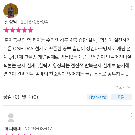
기적의 초등수학의 장점은교과서 개념을 익히고 익힘책 문제를 풀어
거의 틀린 문제 없이 잘 풀이하고 이해한 아들.앞으로도 이렇게 꾸준
와 실생활 문제로이론, 개념을 제대로 이해하고 있다면,응용해볼 시
보며 기본원리를 탄탄하게 해줍니다. 학교시험 100점 문제와 문제해
메뉴
히 학습하면 2학기 수학도 큰 무리없이 잘 해나갈 수 있을 것 같아요.
간도 마련해주고 있답니다.다양하게 문제유형이 나오더라도이해하고
결 편으로단계적으로 난이도가 상승되는 문제들을 풀어가는데요~아
아이에게 부담이 되지 않는 선에서 꾸준히 해 나가는 예습은방학때도
열정맘
2018-08-04
있다면? 풀어볼 수 있는 기회.C단계는 아이가 1단원까지 풀어두어서,
이는 문제가 어렵지 않다는데 오답이..ㅠㅠ 단순 계산에서 나오는 실
필요하지만 학기중에도 필요한 것 같아요. #기적의초등수학6-2,
1단원으로 다시 돌아와서 보면요.문제해결 - 유형훈련 으로 심화 단
수..혹은 원주율을 문제에서 주어지는 값으로 하지 않은 실수..실수도
#길벗스쿨, #기적시리즈, #길벗스쿨서포터즈, #기적의학습단,#초
혼자공부의 힘 커지는 수학책 하루 4쪽 습관 설계,,,학생이 실천하기
계로 이어봅니다.유형으로 묶어보면서 그 중 문제해결을 네 개씩 해
실력이라는데..좀 더 집중해서 푸는 연습을 꾸준하게 해줘야 할 것 같
등수학, #기적의학습서, #기적의초등수학, #초등학교6학년수학
쉬운 ONE DAY 설계로 꾸준한 공부 습관이 생긴다구멍제로 개념 설
보네요.하루는 유형을 묶어서 연습해보고하루는 그 유형들을 흩어두
아요.또 기적의 초등수학 부록으로 좋은게 하나 있어요~바로 '개념쓰
계,,,4단계 그물망 개념설계로 빈틈없는 개념 브레인이 만들어진다실
고 풀어봅니다.익숙하게 탄력받기보다는그냥 툭~ 던져줘도 풀 수 있
기의 힘'인데요, 쓸 줄 알아야 진짜 아는것이라고 하죠~마인드맵처럼
력붙는 문제 설계,,,실력이 향상되는 점진적 반복문제 설계로 문제해
다!? 해볼 수 있게.문제집 구성도 은근 호흡이 있어보어요.그리고 마
각 단원별로 아는걸 적어보도록 하는거예요.단원평가까지 마무리하
결력이 길러진다 엄마의 잔소리가 없어지는 꿀팁스스로 공부하니깐
지막에는 단원평가로 마무리!이제는 아무 도움 없이 혼자 풀어보아야
고 활용해보려고 해요. 개념쓰기의 힘은 홈페이지에서 무료 다운로드
잔소리가 별로 없을 것 같다공부 습관을 잡아 두게 되면 아이가 스스
하죠.유형이 비슷? 하며 머리를 굴리기보다정말 개념을 제대로 이해
가 가능하다고 해요.저도 작은녀석 수학개념 정리해보려고 1, 2학년
더보기
로 학년이 올라가면 공부를 할 수 있어 크게 잔소리가 없을 것이다 구
하고 응용할 수 있는지,혼자공부의 스스로 평가인거죠.단원평가에서
꺼 다운로드 받았네요~^^6학년 2학기, 마지막 단원까지 기적의 초등
공감 (
0
)
댓글 (0)
성과 학습설계 ,,,혼자공부의 힘 2 ,,,구멍제로 개념설계 혼자공부의
는 톤다운 시켜 준 디자인이기도하여차분한 마음으로 단원을 마무리
수학으로개념 확실하게!! 문제 확실하게!! 다져나가려 합니다~^^
힘의 두번째 ,,,머릿속에 수학개념 그물망을 촘촘히 엮는것이때 개념
한다 싶어요.연필잡고 혼자공부의 힘을 길러보게 되는초등수학문제
을 소홀히 하여 작은 개념 구멍이 생기면 나중에 큰 수학 구멍이 되어
집, 고학년에도 든든한데요.게다가, <기적의 초등수학>의 장점은【혼
메뉴
수학을 포기하게 된다문제해결력은 빈틈없는 개념에서 시작하자교과
자쓰기의 힘】으로 각 단원을 정리해보는별책이 있다는 것 :D핵심사
해피해피
2016-08-07
서 개념 3개 학습으로 빈틈없이 이해한다 교과서개념 ㅡ> 교과서개
항 연필잡고 스스로 정리해보는혼자쓰기의 힘까지 마무리하며,초등