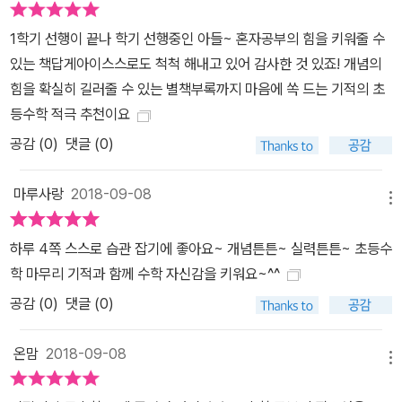
1학기 선행이 끝나 학기 선행중인 아들~ 혼자공부의 힘을 키워줄 수
있는 책답게아이스스로도 척척 해내고 있어 감사한 것 있죠! 개념의
힘을 확실히 길러줄 수 있는 별책부록까지 마음에 쏙 드는 기적의 초
등수학 적극 추천이요
공감 (
0
)
댓글 (0)
마루사랑
2018-09-08
메뉴
하루 4쪽 스스로 습관 잡기에 좋아요~ 개념튼튼~ 실력튼튼~ 초등수
학 마무리 기적과 함께 수학 자신감을 키워요~^^
공감 (
0
)
댓글 (0)
온맘
2018-09-08
메뉴