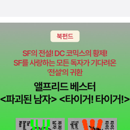
어 본 후 학교시험 100점 문제를 풀었는데 열공한 흔적이 보이죠! 연
것도 좋은 공부방법이 될 거에요. ​6학년수학, 유형문제 대비, 단원평
집.. 기적의 초등수학 추천합니다~~...
산에서 실수가 많은 아이였는데 <기적의 계산법>과 같이 병행을 하
가 대비 기적의 초등수학 아직 모르시나요?DAY26일차, 하루4쪽 공
니 실수도 조금씩줄어드는것 같아요 문장제 서술형 문제와 신경향 문
부설계 성공! 90점을 받았어요. 꺼진 불도 다시 보자며, 틀린 문제 다
제도 계속 접하니 혼자서도 잘 풀더라고요 난이도 있는 문제도 열
시 풀게 하였어요. ​쉬어가기 숨은그림 찾기는 엄마와 함께 하였습니
쇠문제가 먼저 나와 있으니 문제 푸는 힌트가 되어서 혼자서도 곧잘
다. 왠지 엄마가 더 막 찾아야 할듯한 분위기이기도 했다능~~~~​ ​​​초
풀었어요 시간이 조금 걸리더라도 스스로 풀 수 있게끔 하고 있는데
등6학년 영은양, 개학을 하면 공부량 줄여 준다더니엄마가 계속 내
그래서인지 몰라보게 실력이 늘었어요 고난도 문제는 한 번 푸는
준다고 투덜투덜 ㅎㅎㅎㅎ초등학생 새학기가 시작된지 5일차, 기적
것으로는 부족하기 때문에 여러 번 훈련을 해야 해요 어려운 문제도
의 초등수학을 펼쳤어요. <4단원 비율 그래프>는 조금 쉽다며 미소
스스로 풀어봄으로써 풀 수 있다라는 자신감을 가진것 같아요 풀다가
까지 짓고 문제를 풀기 시작합니다. * 비율이 무엇인지 알아보기 쉽
지우기도 하고 이게 맞나 생각해보기도 하고 자기만의 방식으로 푸는
게 휴대전화를 예로, 그림으로 딱 보여주면서 4단원 들어갑니다. ​ ​​
모습을 볼 수 있었어요 고난도 문제까지 풀다 보면 단원평가는 쉽게
이번 단원에서는 띠그래프의 이해,띠 그래프 그리기를 배우게 됩니
느껴지는지 푸는 속도도 빨라지네요​이 정도면 학교 단원평가도 걱정
다. 전체에 대한 각 구분의 비율을 띠 모양으로 나타낸 그래프는 '띠그
안해도 되지 싶어요​​​ 3단원 원기둥, 원뿔, 구 교과서 개념은 흥미 있
래프'이며,띠그래프의 특징도 잘 익혀주세요. <개념만만 나의 말> 훑
는 그림과 알기 쉬운 설명으로 나와 있어서 개념다지기에 좋아요 원
고 지나가 볼까요?- 띠그래프에서 길이가 가장 긴 항목의 비율이 가
기둥에 대해서 알아보고 원기동의 전개도도 그려 보았어요 전개도
장 높고, 길이가 가장 짧은 항목의 비율이 가장 낮다.​- 언제는 비
를 이용하여 원기둥의 겉넓이 구하기는 공식을 알고 있음에도 불구하
율이 더 쉽다더니, 문제를 풀어보니 딱 나옵니다. 띠그래프에 재능이