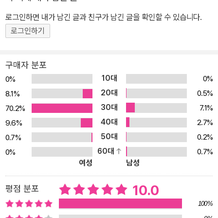
몸으로 돌아가지 못할까 봐 두려운 산후맘이라면 더 이상 걱정할 필
로그인하면 내가 남긴 글과 친구가 남긴 글을 확인할 수 있습니다.
요가 없다. 이 책이 당신의 빠른 회복과 체중 감량을 한 번에 해결해줄
로그인하기
것이다. [출판사 리뷰] 페이스북 누적 조회수 200만! 대한민국 산모
들의 뜨거운 호응을 얻은 ‘페북 닥터’ 김수연 원장의 산후 골반 교정
구매자 분포
다이어트! 출산 후 급격하게 불어난 체중과 뱃살 때문에 고민하는 산
10대
0%
0%
후맘들이 많다. 조사결과, 우리나라 산모의 40% 정도는 출산 후에도
20대
0.5%
8.1%
체중이 회복되지 않는다고 한다. 그런가 하면 대부분의 산모들이 산
30대
7.1%
70.2%
후 여기저기 찾아오는 통증 때문에 힘들어한다. 독하게 마음먹고 다
40대
이어트에 나서지만, 육아와 병행하기가 쉽지 않다. 더욱이 산후에는
2.7%
9.6%
무작정 적게 먹고 격렬히 운동하는 다이어트는 위험하다. 그렇다면
50대
0.2%
0.7%
산후에 빠르게 몸을 회복하면서 보다 쉽고 건강하게 다이어트를 하려
60대
0.7%
0%
여성
남성
면 어떻게 해야 할까? 이 책은 체형교정전문의이자 두 아이의 엄마인
저자가 평소 산후 통증과 체중 문제로 고민하는 산모들을 위해 페이
10.0
평점 분포
스북에 올린 ‘산후 골반 운동’을 한 권의 책으로 엮은 것이다. ‘페북 닥
터’라는 닉네임으로도 유명한 저자의 동영상은 누적 조회수 200만을
100%
돌파하며 대한민국 산후맘들의 뜨거운 호응을 얻고 있으며, 특히 남