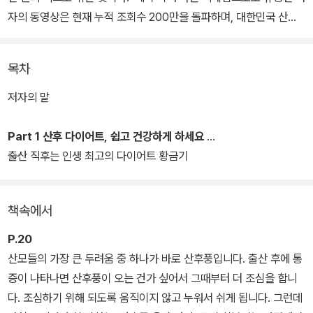
자의 동영상은 현재 누적 조회수 200만을 돌파하며, 대한민국 산후
맘들의 뜨거운 호응을 얻고 있다.
목차
저자의 자전적인 경험과 전문가로서의 치료 노하우가 담긴 이 책은
‘회복->건강->아름다움’을 목표로, 산후에 더 건강하고 아름다운 몸
저자의 말
을 만들고 싶은 산모에게 가장 안전하면서도 효율적인 다이어트와 몸
관리법을 알려준다. 출산으로 몸이 망가지거나 임신 전 몸으로 돌아
Part 1 산후 다이어트, 쉽고 건강하게 하세요
가지 못할까 봐 두려운 산후맘이라면 더 이상 걱정할 필요가 없다. 이
출산 직후는 인생 최고의 다이어트 황금기
책이 당신의 빠른 회복과 체중 감량을 한 번에 해결해줄 것이다.
책속에서
P.20
산모들의 가장 큰 두려움 중 하나가 바로 산후풍입니다. 출산 후에 통
증이 나타나면 산후풍이 오는 건가 싶어서 그때부터 더 조심을 합니
다. 조심하기 위해 되도록 움직이지 않고 누워서 쉬게 됩니다. 그런데