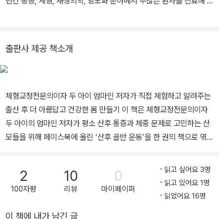
년간 통증, 체형, 재생의학, 항노화 분야에서 수많은 환자를 진료해 온
의사이자 연구자이다. 몸을 부분이 아닌 전체로 보아야 한다는 철학
으로 환자를 치료한다. 통증 부위만 보는 것이 아니라 자세, 근육, 관
절, 대사, 염증, 호르몬, 생활 습관까지 함께 살펴야 진짜 회복이 가능
출판사 제공 책소개
하다고 믿는다. 이러한 통합적 진료를 통해 통증이 더 빠르게 개선되
고 재발이 줄어드는 과정을 오랜 임상에서 확인해 왔다. 45세에 둘째
를 출산하며 예전과 달리 회복되지 않는 몸을 경험했고, 그때부터 건
체형교정전문의이자 두 아이 엄마인 저자가 직접 체험하고 알려주는
강과 노화에 대한 연구와 실천은 더욱 깊어졌다. 자신의 몸을 회복하
출산 후 더 아름답고 건강한 몸 만들기 이 책은 체형교정전문의이자
기 위해 시작한 공부는 지금 환자들에게 제공하는 치료와 생활 관리
두 아이의 엄마인 저자가 평소 산후 통증과 체중 문제로 고민하는 산
법의 중요한 출발점이 되었다. 저서로는 《통증 제로 홈트(이덴슬리
모들을 위해 페이스북에 올린 ‘산후 골반 운동’을 한 권의 책으로 엮은
벨, 2021)》, 《산후 골반 교정 다이어트(비타북스, 2016)》, 《알기 쉬
것이다. ‘페북 닥터’라는 닉네임으로도 유명한 저자의 동영상은 현재
운 척추 질환 119(가림출판사, 2008)》 등이 있으며, 줄기세포 치료
누적 조회수 200만을 돌파하며, 대한민국 산후맘들의 뜨거운 호응을
와 관련한 여러 편의 논문을 발표해 국내 재생의학과 줄기세포 치료
읽고 싶어요 3명
2
10
0
얻고 있다. 저자의 자전적인 경험과 전문가로서의 치료 노하우가 담
분야를 선도하고 있다. 홈페이지 url www.seranclinic.co.kr/intro
읽고 있어요 1명
100자평
리뷰
마이페이퍼
긴 이 책은 ‘회복->건강->아름다움’을 목표로, 산후에 더 건강하고
유튜브 우아한 노화 채널 관련사이트 https://blog.naver.com/cre
읽었어요 16명
아름다운 몸을 만들고 싶은 산모에게 가장 안전하면서도 효율적인 다
ativemd
이 책에 내가 남긴 글
이어트와 몸 관리법을 알려준다. 출산으로 몸이 망가지거나 임신 전