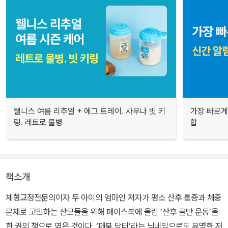
웰니스 여름 리추얼 + 에그 트레이. 사우나 빗 키
가장 빠르게
링. 레트로 물병
합
책소개
체형교정전문의이자 두 아이의 엄마인 저자가 평소 산후 통증과 체중
문제로 고민하는 산모들을 위해 페이스북에 올린 ‘산후 골반 운동’을
한 권의 책으로 엮은 것이다. ‘페북 닥터’라는 닉네임으로도 유명한 저