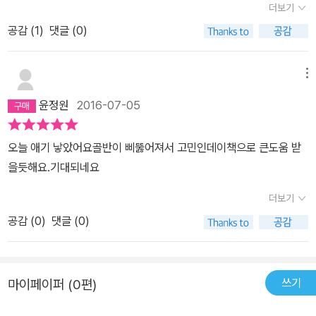
더보기
이렇게 위대한지 몰랐습니다. 지금은 출산한지 8개월 지났는데, 예전
에게 도움이 되는 다양한 건강 정보가 담겨 있다. 또한 통증을 줄이고
공감 (
1
)
댓글 (0)
몸무게보다 몇 그람 덜 나갑니다. 요즘은 이 책 잘 보지만, 이번에 출
출산에 도움이 되는 산전 스트레칭과 남편과 함께하는 스트레칭&마
산하는 아는 동생 선물주려다 후기 남깁니다.
사지 등도 수록되어 있어 산전 산후 몸 관리에 두루 도움이 된다. 이
책이 필요한 분들! □뱃살을 빼고 싶지만 운동할 시간이 없는 산모 □
메뉴
출산 직후 제대로 몸 관리를 하지 못한 산모 □출산 후 처지고 늘어진
윤정원
2016-07-05
살들이 고민인 산모 □벌어진 골반과 펑퍼짐한 엉덩이를 바로잡고 싶
은 산모 □몸이 힘들고 여기저기가 아픈 산모 □요통과 골반 통증으
오늘 애기 낳았어요골반이 삐뚫어져서 고민인데이책으로 큰도움 받
로 고생하는 산모 □임신으로 휘어진 O자 다리가 고민인 산모 □체력
을듯해요.기대되네요
이 약하고 몸이 자주 붓는 산모
더보기
공감 (
0
)
댓글 (0)
쓰기
마이페이퍼 (0편)