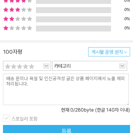
0%
편과 함께하는 ‘골반 마사지’ 영상은 50만 뷰를 돌파하며 입소문을
0%
타고 있다. 저자의 자전적인 경험과 전문가로서의 치료 노하우가 담
0%
긴 이 책은 산후 더 건강하고 아름다운 몸을 원하는 산모라면 꼭 한번
0%
읽어봐야 할 책이다. 출산 직후는 인생 최고의 다이어트 황금기! 이 시
기를 절대 놓치지 마세요 이 책의 저자는 ‘출산이야말로 인생 최고의
다이어트 기회’라고 말한다. 결혼 전 혹은 출산 전에 늘 다이어트에 실
100자평
게시물 운영 원칙
패했던 사람도 출산 직후에는 다이어트에 성공할 확률이 아주 높아진
카테고리
다는 것이다. 우리 몸이 다이어트에 최적화된 몸이 되기 때문이다. 임
신을 하면 전신의 근육과 인대를 늘리는 우리 몸에서는 ‘릴랙신 호르
몬’이 분비되기 시작한다. 배와 골반이 커지고 자궁 경부가 열려야 원
활한 임신과 출산이 이루어지기 때문이다. 출산을 했다고 해서 하루
아침에 느슨해진 골격이 다시 원상 복구되지는 않는다. 6개월 정도에
걸쳐 서서히 제자리를 찾아가는데, 그 과정에서 회복되기 위해 우리
현재
0
/280byte (한글 140자 이내)
몸에서는 엄청난 일들이 일어난다. 칼로리 소모량이 많아지고 대사
스포일러 포함
기능이 활발해지며 모든 상피세포와 점막세포들이 다시 재생된다. 또
등록
늘어난 인대와 근육은 탄력을 되찾고 골격은 정상적인 위치로 복구된