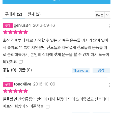
다. 이처럼 몸속에서 급격한 변화가 일어날 때 ‘운동’으로 능동적인 움
직임을 더한다면 어떨까? 그야말로 변화에 박차를 가할 수 있는 절호
구매자 (2)
전체 (2)
의 기회가 된다. 무엇보다 출산 직후는 우리 인생에서 칼로리 소모가
genius84
2016-09-16
가장 많은 시기라 조금만 노력해도 큰 성과를 얻을 수 있다. 출산 후
메뉴
느슨해진 골반과 근육을 바로잡아야 뱃살이 빠진다 임신과 출산을 겪
출산 직후부터 바로 시작할 수 있는 가벼운 운동들 예시가 많이 있어
으면서 가장 큰 변화를 겪는 부위가 바로 골반이다. 출산을 하면 골반
서 좋아요 ^^ 특히 자연분만 산모들과 제왕절개 산모들의 운동을 따
뿐 아니라 주변 근육도 느슨해지고 깊은 상처를 입게 된다. 이후 산후
로 분리해놓아서, 본인의 상태에 맞게 운동을 할 수 있게 해서 도움이
조리 등을 통해 골반 관리를 하지만, 회복이 매우 더디고 회복이 되더
되었어요
라도 대부분 벌어지고 틀어진 상태로 굳어버린다. 출산 후에 몸매가
공감 (
0
)
댓글 (0)
변했다고 느끼게 되는 가장 큰 이유다. 따라서 출산 후에는 운동으로
느슨해진 골반과 근육을 바로잡아야 한다. 이를 위해 의식적으로 되
toad4live
2016-10-09
돌려야 하는 근육은 두 가지, 바로 ‘복근과 골반저근군’이다. 임신을
메뉴
하면 배가 커지면서 복직근이 갈라지고 골반저근군이 매우 느슨해지
는데, 산후에 이것을 빨리 회복하지 않으면 뱃살이 늘어질 뿐 아니라
잘몰랐던 산후통증의 원인에 대해 설명이 되어 있어좋았고 산후다이
골격이 삐뚤어져 체형이 망가지고 요통이 발생할 수 있다. 이 책에 소
어트의 희망이 되어준책ㅎ
개된 골반을 바로잡는 ‘하루 15분 운동’을 하면 순환이 잘 되어 자연