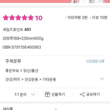
10
100자평 2편
리뷰 10편
세일즈포인트
451
208쪽
188*235mm
600g
ISBN 9791158460983
주제분류
신간알림 신청
좋은부모
>
임신/출산
건강/취미
>
건강운동
>
기타운동
선물하기
공유하기
새상품
-