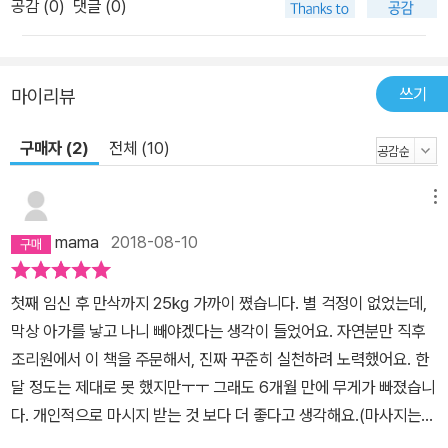
공감 (
0
)
댓글 (0)
스럽게 근육이 늘고 부종이 없어지며 체중도 잘 빠진다. 산후에 찾아
오는 허리, 목, 어깨, 골반 통증들도 자연스럽게 사라진다. 노력에 비
해 믿기지 않을 만큼 놀라운 효과를 얻을 수 있다 바쁜 산후맘들을 위
쓰기
마이리뷰
한 초간단 고효율 15분 운동 이 책에는 출산 직후부터 6개월까지 따
라 하면 좋은 스트레칭과 골반 운동이 시기별로 소개되어 있다. 모든
구매자 (2)
전체 (10)
운동은 ‘회복, 건강, 아름다움’을 목표로 저자가 실시했던 운동들이다.
각각의 운동은 산후 몸의 회복 속도와 운동의 강도, 자극 부위가 잘 맞
메뉴
도록 구성되어 간단하지만 효과가 뛰어나다. 하루 15분, 꾸준히 실천
mama
2018-08-10
하면 골반 교정은 물론 체중 감량과 산후 통증도 쉽게 없앨 수 있다.
그렇다고 해서 딱 그 기간에만 맞춰서 따라 할 필요는 없다. 출산한 지
첫째 임신 후 만삭까지 25kg 가까이 쪘습니다. 별 걱정이 없었는데,
오래되었거나 운동을 한 번도 해본 적 없는 산모라면 출산 직후 운동
막상 아가를 낳고 나니 빼야겠다는 생각이 들었어요. 자연분만 직후
부터 시작하면 된다. 별로 힘들지 않으면 그다음 단계의 운동으로 넘
조리원에서 이 책을 주문해서, 진짜 꾸준히 실천하려 노력했어요. 한
어가는 식으로 천천히 진행하면 된다. 그래야 몸이 건강하게 회복되
달 정도는 제대로 못 했지만ㅜㅜ 그래도 6개월 만에 무게가 빠졌습니
고, 체중 감량도 잘 이루어진다. 출산 직후부터 꾸준히 운동을 해온 산
다. 개인적으로 마시지 받는 것 보다 더 좋다고 생각해요.(마사지는
모라면, 6개월이 지나면 본격적으로 부위별 운동을 실시한다. 책에는
안 맞는지 여러 곳에서 받았는데 너무 아파서 ㅠㅠ) 스트레칭의 힘이
운동 외에도 산모들의 시기별 몸 관리법과 부종, 탈모, 변비 등 산모들