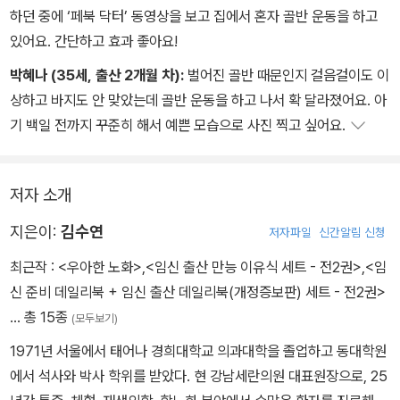
하던 중에 ‘페북 닥터’ 동영상을 보고 집에서 혼자 골반 운동을 하고
있어요. 간단하고 효과 좋아요!
박혜나 (35세, 출산 2개월 차):
벌어진 골반 때문인지 걸음걸이도 이
상하고 바지도 안 맞았는데 골반 운동을 하고 나서 확 달라졌어요. 아
기 백일 전까지 꾸준히 해서 예쁜 모습으로 사진 찍고 싶어요.
저자 소개
지은이:
김수연
저자파일
신간알림 신청
최근작 :
<우아한 노화>
,
<임신 출산 만능 이유식 세트 - 전2권>
,
<임
신 준비 데일리북 + 임신 출산 데일리북(개정증보판) 세트 - 전2권>
… 총 15종
(모두보기)
1971년 서울에서 태어나 경희대학교 의과대학을 졸업하고 동대학원
에서 석사와 박사 학위를 받았다. 현 강남세란의원 대표원장으로, 25