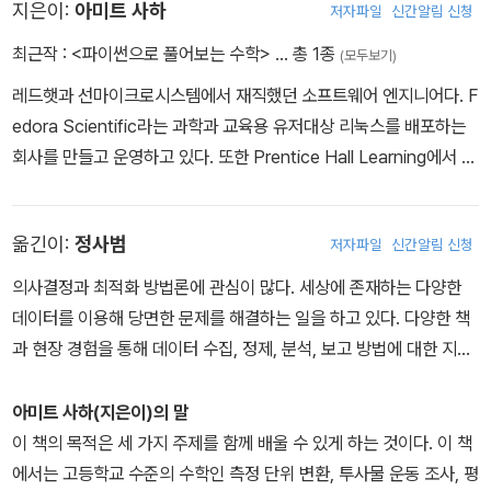
지은이:
아미트 사하
저자파일
신간알림 신청
기 위한 설명하는 방법을 좋아하게 될 것이다. 이와 같은 방법으로 여
최근작 :
<파이썬으로 풀어보는 수학>
… 총 1종
(모두보기)
러분이 학습자를 가르친다면 이 책은 때로는 추상적인 컴퓨터 과학을
뛰어넘어 프로그래밍 기술의 적용 방법을 설명하는 데 유용하게 사용
레드햇과 선마이크로시스템에서 재직했던 소프트웨어 엔지니어다. F
할 수도 있을 것이다.
edora Scientific라는 과학과 교육용 유저대상 리눅스를 배포하는
회사를 만들고 운영하고 있다. 또한 Prentice Hall Learning에서 출
간한 『Write Your First Program』의 저자이기도 하다.
옮긴이:
정사범
저자파일
신간알림 신청
의사결정과 최적화 방법론에 관심이 많다. 세상에 존재하는 다양한
데이터를 이용해 당면한 문제를 해결하는 일을 하고 있다. 다양한 책
과 현장 경험을 통해 데이터 수집, 정제, 분석, 보고 방법에 대한 지식
을 얻는 것에 감사하고 있다. 에이콘출판사에서 출간한 『RStudio 따
라잡기』(2013), 『The R book(Second Edition) 한국어판』(201
아미트 사하(지은이)의 말
4), 『예측 분석 모델링 실무 기법』(2014), 『데이터 마이닝 개념과 기
이 책의 목적은 세 가지 주제를 함께 배울 수 있게 하는 것이다. 이 책
법』(2015), 『파이썬으로 풀어보는 수학』(2016), 『데이터 스토리텔
에서는 고등학교 수준의 수학인 측정 단위 변환, 투사물 운동 조사, 평