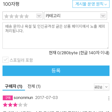
100자평
썬 프로그래밍의 기초를 알고 있다고 가정한다. 구체적으로 함수
게시물 운영 원칙
기회가 그리 많지 않은 점이 아쉽다.
와 함수 인자, 파이썬 클래스와 클래스 객체, 루프의 개념을 이해
아마도 경험해보았겠지만 수학적 이론을 프로그램으로 구현해보고
카테고리
하고 있다고 가정한다. 부록 B는 프로그램에서 이용한 다른 파이
컴퓨터상에서 시뮬레이션해보는 경험은 참 재미있는 일이다. 아마도
썬 주제의 일부를 다룬다. 하지만 이 책은 추가 주제에 대한 지식
실제로 해보지 않는다면 이러한 재미를 실감할 수 없을 것이라 생각
까지 바라지는 않는다. 만약 파이썬에 대한 많은 내용을 알고 싶
한다. 이와 같은 재미를 느끼는 데 이 책이 어느 정도 기여를 했으면
다면 『Python for Kids by Jason Briggs』(Nostarch Press,
하는 마음이다.
2013)를 읽어볼 것을 추천한다. ★ 이 책의 구성 ★ 1장, '숫자 연
현재
0
/280byte (한글 140자 이내)
산'에서는 기초 수학 연산으로 시작해 점차 높은 수학 노하우가
스포일러 포함
필요한 주제를 설명한다. 2장, '그래프로 데이터 가시화'에서는
맷플롯립(matplotlib) 라이브러리를 이용해 데이터 셋에서 그래
등록
프를 만드는 방법을 설명한다. 3장, '통계값을 이용한 데이터 설
명'에서는 데이터 셋을 처리하는 방법을 계속 설명하는데, 기초
구매자 (1)
전체 (1)
통계 개념인 평균, 중위수, 최빈수, 데이터셋의 변수들을 대상으
sononmun
2017-07-03
로 상관관계를 알아본다. 여러분은 데이터 셋을 배포하기 위해 잘
메뉴
알려진 파일 포맷인 csv 파일에서 데이터를 불러와 처리하는 방