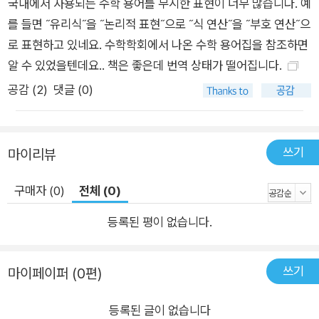
법을 설명한다. 4장, 'SYMPY를 이용한 대수와 부호 수학'에서
국내에서 사용되는 수학 용어를 무시한 표현이 너무 많습니다. 예
는 SymPy 라이브러리를 이용해 부호 수학 (Symbolic Math)을
를 들면 ˝유리식˝을 ˝논리적 표현˝으로 ˝식 연산˝을 ˝부호 연산˝으
살펴본다. 방정식 해결과 같은 좀 더 복잡한 문제를 소개하기 전
로 표현하고 있네요. 수학학회에서 나온 수학 용어집을 참조하면
에 대수(Algebra) 표현식을 표현하고 이를 다루는 기초를 알아
알 수 있었을텐데요.. 책은 좋은데 번역 상태가 떨어집니다.
본다. 5장, '집합과 확률 다루기'에서는 수학 집합을 표현하는 방
공감 (
2
)
댓글 (0)
법과 기초 이산 확률에 대해 설명한다. 일양 및 비일양 랜덤사건
을 시뮬레이션하는 방법도 알아본다. 6장, '기하학적 형상과 프렉
탈 그리기'에서는 맷플롯립을 이용해 기하학적 형상과 프렉탈을
쓰기
마이리뷰
그리고 동영상 그림을 만드는 방법을 알아본다. 7장, '미적분 문
제 풀기'에서는 파이썬 표준 라이브러리와 SymPy에서 사용 가
구매자 (0)
전체 (0)
능한 수학 함수를 설명하고 미분 문제를 해결하는 방법을 알아본
등록된 평이 없습니다.
다. 부록A, '소프트웨어 설치'에서는 마이크로소프트 윈도우, 리
눅스, 맥 OS x에서 파이썬 3, 맷플롯립, SymPy를 설치하는 방
법을 설명한다. 부록B, '파이썬 주제 소개'에서는 초보자에게 도
쓰기
마이페이퍼 (0편)
움이 되는 몇 가지 파이썬 주제를 살펴본다.
등록된 글이 없습니다