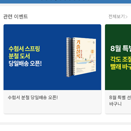
관련 이벤트
전체보기
수험서 분철 당일배송 오픈!
8월 특별 선
바구니