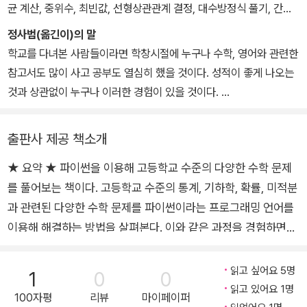
링』(2016), 『R에서 객체지향 프로그래밍 사용하기』(2016), 『파이
균 계산, 중위수, 최빈값, 선형상관관계 결정, 대수방정식 풀기, 간단
썬 프로그래밍 개론』(2016), 『산업인터넷(IIOT)과 함께하는 인더스
한 추운동(pendulum), 주사위 게임 시뮬레이션, 기하학적 형상 생
정사범(옮긴이)의 말
트리 4.0』(2017), 『장고 마스터하기』(2017), 『텐서플로로 구현하
성, 극한값/미분/적분 함수 계산을 파이썬 프로그램으로 살펴본다. 수
학교를 다녀본 사람들이라면 학창시절에 누구나 수학, 영어와 관련한
는 딥러닝과 강화학습』(2017), 『머신 러닝 알고리즘』(2019)을 번역
학적으로 이러한 내용은 매우 익숙한 주제들이지만 펜과 종이를 사용
참고서도 많이 사고 공부도 열심히 했을 것이다. 성적이 좋게 나오는
했다.
하는 대신 컴퓨터를 이용해 알아볼 것이다.
것과 상관없이 누구나 이러한 경험이 있을 것이다.
프로그램 입력으로 숫자와 수식을 취해 반복 계산을 수행한 다음 해
지금 학교를 다니고 있는 중고등학생들도 아마 다르지 않을 것이라
를 출력하거나 그래프를 그린다. 일부 프로그램은 수학 문제를 해결
생각한다. 수학과 관련된 누구나 다 알고 있는 참고서의 누적판매량
출판사 제공 책소개
하는 데 강력한 계산기 역할을 할 것이다. 다른 여러 업무 중에서 방정
이 우리나라 총인구 수준에 육박할 만큼 팔려 나간 것으로 추정된다
식에 대한 해를 찾아내고 데이터 집합 간의 상관관계를 계산해 함수
★ 요약 ★ 파이썬을 이용해 고등학교 수준의 다양한 수학 문제
고 하니, 아직도 수학은 우리 학생들에게는 열심히 해야 하는 과목이
의 최대값을 결정한다. 다른 프로그램에서는 투척물 운동, 동전 던지
를 풀어보는 책이다. 고등학교 수준의 통계, 기하학, 확률, 미적분
라고 생각된다. 프로그램은 어떠할까? 아마도 수학만큼은 아니겠지
기, 주사위 던지기 같은 실제 생활의 사건을 시뮬레이션한다. 이러한
만 관심이 있는 학생들이라면 프로그래밍 언어 하나는 배우고 있을
과 관련된 다양한 수학 문제를 파이썬이라는 프로그래밍 언어를
사건을 시뮬레이션하는 프로그램을 이용해 쉽게 분석하고 이에 대해
것이다. 이러한 언어 중에 최근 들어 인기가 있는 언어 중의 하나가 파
이용해 해결하는 방법을 살펴본다. 이와 같은 과정을 경험하면서
학습한다.
이썬이다.
자연스럽게 수학과 컴퓨터 과학에 대한 공부를 할 수 있다. 데이
프로그램 없이 학습하기에는 극단적으로 어려운 주제일 수도 있다.
나는 수학과 프로그래밍 언어를 한 번에 익힐 수 있을 만한 책이 있으
터에 대한 통계값을 계산하고, 이를 그래프, 막대차트, 산점도로
읽고 싶어요 5명
1
0
0
예를 들어 프렉탈을 손으로 그리면 꽤 지루하고 거의 불가능하다. 하
면 좋겠다고 생각했는데, 바로 이 책이 찾고 있었던 책이었다. 이 책을
가시화할 수 있으며, 동전 던지기, 주사위 던지기 등과 같은 놀이
읽고 있어요 1명
지만 프로그램으로는 관련 작업을 루프문 내부에 위치시킨 다음 for
100자평
리뷰
마이페이퍼
번역하게 되어 영광으로 생각한다.
를 통해 확률 이론과 프로그램을 이해할 수 있다. 또한, 파이썬의