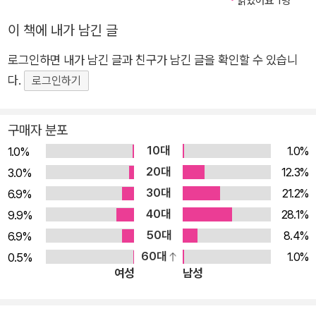
읽었어요 1명
루프를 실행하기만 하면 된다.
2016년 초에 우리나라는 알파고 열풍이 일었다. 아마도 다들 알겠지
기호 수학 함수를 사용해 대수학 문제를 풀거나, 기하학 형상을
여러분은 프로그래밍과 수학이 좀 더 흥미롭고 재미있으며 도움이 될
이 책에 내가 남긴 글
만 인공지능의 위력을 가장 쉽게 접할 수 있었던 사건이었지 않을까
그려보며 다양한 프랙털을 만들어 볼 수 있고, 미분과 적분함수를
수 있다는 것을 배울 것이다.
생각한다. 바둑을 시작하기 일주일 전만 해도 컴퓨터가 어떻게 사람
로그인하면 내가 남긴 글과 친구가 남긴 글을 확인할 수 있습니
알아내는 프로그램도 만들어 볼 수 있다. ★ 이 책에서 다루는 내
을 이길 수 없을 것이라고 생각한 사람들이 대부분일 것이다. 하지만
다.
용 ★ ■ 통계로 데이터를 설명하고 그래프, 막대 그래프, 산점도
로그인하기
이러한 생각은 이젠 잘못되었다라는 것을 명백히 입증한 것이 이번
로 가시화하는 방법 ■ 동전 던지기, 주사위 던지기, 확률 게임에
알파고 사건이다. 물론 컴퓨터가 사람을 이길 수 있도록 하기까지는
대한 프로그램으로 살펴보는 집합 이론과 확률 ■ 파이썬 기호 수
구매자 분포
수학과 컴퓨터 프로그램이 어느 정도 역할을 했다는 데는 이견을 갖
학 함수를 이용한 대수학 문제 풀이 ■ 기하학적 형상을 그려보
10대
1.0%
1.0%
는 사람은 없을 것이다.
고, 반즐리 펀(Barnsley fern), 시어핀스키(Sierpinski) 삼각형,
20대
12.3%
3.0%
이처럼 프로그램을 통해 무언가를 만들고자 하는 사람에게 있어 수학
만델브로집합과 같은 다양한 프랙털 제작 ■ 미분과 적분함수 계
30대
은 매우 중요한 학문이다. 수학적 사고가 없이는 좋은 프로그램을 만
21.2%
6.9%
산 프로그램을 작성 ★ 이 책의 대상 독자 ★ 프로그래밍을 배우
들 수 없기 때문이다. 또한 수학적 이론을 잘 알고 있는 사람에게 있어
40대
28.1%
9.9%
는 사람이라면 이 책에서 컴퓨터로 문제를 해결하기 위한 설명하
프로그램은 매우 중요한 기술이다. 특히 데이터를 분석하고 알고리즘
50대
8.4%
6.9%
는 방법을 좋아하게 될 것이다. 이와 같은 방법으로 여러분이 학
을 개발하는 경우, 이를 프로그램으로 효율적으로 구현하는 능력이
60대
1.0%
0.5%
습자를 가르친다면 이 책은 때로는 추상적인 컴퓨터 과학을 뛰어
떨어진다면 본인조차도 상당히 답답할 것이다. 따라서 수학과 프로그
여성
남성
넘어 프로그래밍 기술의 적용 방법을 설명하는 데 유용하게 사용
램 언어는 서로 같이 배우고 익히는 것이 필요하다라고 생각한다. 하
할 수도 있을 것이다. 이 책은 독자가 파이썬 3을 이용하며 파이
지만 우리나라의 교과과정에서는 수학과 컴퓨터를 같이 배울 수 있는