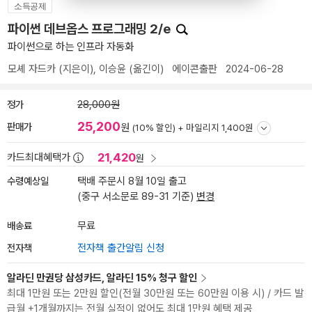
소득공제
파이썬 데브옵스 프로그래밍 2/e
파이썬으로 하는 인프라 자동화
모셰 자드카
(지은이),
이승윤
(옮긴이)
에이콘출판
2024-06-28
정가
28,000원
25,200
판매가
원
(10% 할인) +
마일리지 1,400원
21,420
카드최대혜택가
원
수령예상일
택배 주문시 8월 10일 출고
(중구 서소문로 89-31 기준)
변경
배송료
무료
전자책
전자책 출간알림 신청
알라딘 만권당 삼성카드, 알라딘 15% 청구 할인
최대 1만원 또는 2만원 할인(전월 30만원 또는 60만원 이용 시) / 카드 발
급월 +1개월까지는 전월 실적이 없어도 최대 1만원 혜택 제공