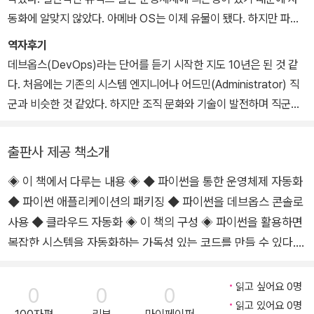
동화에 알맞지 않았다. 아메바 OS는 이제 유물이 됐다. 하지만 파이
썬은 데브옵스 작업의 핵심인 운영 자동화에 여전히 사용되고 있다.
역자후기
새벽에 장애 알림을 받고 잘못 작동하는 프로그램을 수정하는 것이
데브옵스(DevOps)라는 단어를 듣기 시작한 지도 10년은 된 것 같
업무의 중요한 부분이라면 그만큼 이해하기 쉽고 읽기 좋은 코드를
다. 처음에는 기존의 시스템 엔지니어나 어드민(Administrator) 직
만드는 것이 필수적이다.
군과 비슷한 것 같았다. 하지만 조직 문화와 기술이 발전하며 직군의
파이썬은 운영체제의 범용 언어라고 할 수 있는 C, C++와 결합하기
정의가 명확해졌다. 지금은 빌드와 배포, 운영에 이르기까지 소프트
좋으면서도 메모리 안전성을 제공하므로 자동화 계층에서 문제가 생
웨어 라이프사이클에 있어 중요한 직무로 받아들여지고 있다. 데브옵
출판사 제공 책소개
기는 일이 적다.
스는 서비스의 목적이 되는 애플리케이션을 직접 개발하지는 않는다.
처음에는 아니었지만 파이썬은 현재 인기 높은 언어 중 하나다. 파이
◈ 이 책에서 다루는 내용 ◈ ◆ 파이썬을 통한 운영체제 자동화
하지만 개발 팀의 생산성에는 큰 영향을 미친다. 개발과 운영에 수반
썬 경험이 있는 사람을 찾기도 쉽고 학습을 위한 자료 또한 쉽게 구할
◆ 파이썬 애플리케이션의 패키징 ◆ 파이썬을 데브옵스 콘솔로
되는 각종 업무를 자동화하고 개선하는 역할을 하며, 이 과정에서 다
수 있다.
양한 도구를 다루고 종종 프로그래밍해야 할 때도 있다.
사용 ◆ 클라우드 자동화 ◈ 이 책의 구성 ◈ 파이썬을 활용하면
이 책은 운영 자동화를 위해 파이썬을 어떻게 활용하는지 다룬다.
파이썬은 데이터 과학 등 여러 분야에서 활용될 뿐만 아니라 데브옵
복잡한 시스템을 자동화하는 가독성 있는 코드를 만들 수 있다.
이 책을 최대한 활용하려면 파이썬에 어느 정도 익숙해야 한다. 파이
스에 있어서도 큰 강점을 가진 프로그래밍 언어다. 파이썬은 데브옵
이 책은 시스템 관리/운영 업무를 배우기 쉬운 코딩으로 전환하
썬을 처음 접한다면 공식 파이썬 튜토리얼(https://docs.python.o
스라는 말이 생기기 전부터 이식성 높은 고급 스크립트 언어로, 많은
는 데 도움을 줄 수 있다. 우선 커맨드라인 스크립트를 작성하는
읽고 싶어요 0명
0
0
0
rg)을 비롯해 인터넷에 좋은 자료가 많으므로 활용하기 바란다. 또한
자동화 업무를 지원해왔다. 작게는 파일과 입출력을 처리하는 스크립
것부터 시작해서 간단한 데브옵스 작업을 자동화하는 과정을 다
읽고 있어요 0명
리눅스와 같은 유닉스 계열 운영체제와 커맨드라인 인터페이스(CLI,