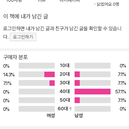
100자평
리뷰
마이페이퍼
트부터 도구와 도구, 컴퓨터와 사용자, 언어와 언어를 연결하는 역할
룬다. 그런 다음 결함으로 인한 사고를 방지하기 위한 안정적이고
읽었어요 0명
Command Line Interface) 사용에 어느 정도 익숙해야 한다.
로 발전해왔다. 배우기 쉬운 특징과 강력한 생태계라는 파이썬의 강
빠른 단위 테스트를 설계하는 방법을 다룬다. 고급 사례로 주피터
이 책에 내가 남긴 글
점이 이곳에서도 빛을 발했다.
를 원격 제어 패널로 사용하는 방법과 앤서블, 솔트 그리고 그 확
시대는 시스템 엔지니어, 어드민에서 데브옵스로 옮겨왔지만 기존의
로그인하면 내가 남긴 글과 친구가 남긴 글을 확인할 수 있습니
장을 다룬다. 또한 도커를 포함해 최신 파이썬 패키징 시스템, 패
지식은 지금도 유효하다. 운영체제와 애플리케이션의 사이에서 오랜
다.
키지 저장소 등 파이썬 애플리케이션을 배포하는 모범 사례도 다
로그인하기
경험을 쌓아온 저자는 조금은 낯선 영역으로 우리를 안내한다. 그동
룬다. 더불어 AWS API와 쿠버네티스 API 사용 방법, 도커 컨테
안 데브옵스의 도구를 소개하는 책은 많이 있었다. 하지만 이 책은 도
이너 이미지 빌드와 실행을 자동화하는 방법을 다룬다. 끝으로 테
구매자 분포
구의 사용법을 넘어 파이썬을 활용해 도구를 확장하고, 그 과정에서
라폼을 유연하게 사용하기 위한 파이썬 활용법을 다룬다.
10대
0%
0%
생기는 문제와 해결 방법을 설명한다. 프로그래밍의 기본인 텍스트
20대
7.1%
14.3%
조작부터 인프라 자동화의 핵심 도구인 앤서블, 도커와 쿠버네티스
30대
등을 다룬다. 기존 도구에 만족하지 않고 개선하고자 한다면 분명 이
7.1%
7.1%
책이 도움이 될 것이다.
40대
57.1%
0%
50대
7.1%
0%
60대
0%
0%
여성
남성