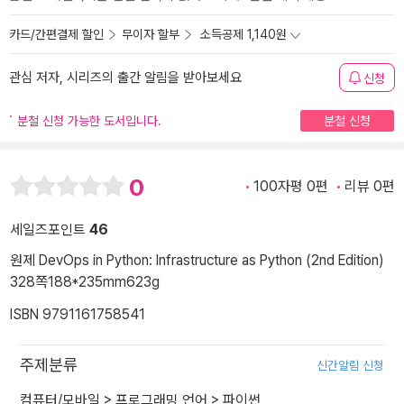
카드/간편결제 할인
무이자 할부
소득공제 1,140원
관심 저자, 시리즈의 출간 알림을 받아보세요
신청
분철 신청 가능한 도서입니다.
분철 신청
0
100자평 0편
리뷰 0편
세일즈포인트
46
원제 DevOps in Python: Infrastructure as Python (2nd Edition)
328쪽
188*235mm
623g
ISBN 9791161758541
주제분류
신간알림 신청
컴퓨터/모바일
>
프로그래밍 언어
>
파이썬