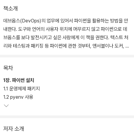
책소개
데브옵스(DevOps)의 업무에 있어서 파이썬을 활용하는 방법을 안
내한다. 도구와 언어의 사용자 위치에 머무르지 않고 파이썬으로 데
브옵스를 보다 발전시키고 싶은 사람에게 이 책을 권한다. 텍스트 처
리와 테스팅과 패키징 등 파이썬에 관한 것부터, 앤서블이나 도커, A
WS 등 데브옵스와 관계가 깊은 도구를 파이썬으로 다뤄야 할 때 알
아야 할 점 등 저자의 오랜 경험에서 나오는 실용적인 조언도 함께한
목차
다.
1장. 파이썬 설치
1.1 운영체제 패키지
1.2 pyenv 사용
저자 소개