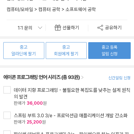
컴퓨터/모바일
>
컴퓨터 공학
>
소프트웨어 공학
선물하기
공유하기
중고
중고
중고 등록
알라딘에 팔기
회원에게 팔기
알림 신청
에이콘 프로그래밍 언어 시리즈 (총 93권)
신간알림 신청
데이터 지향 프로그래밍 - 불필요한 복잡도를 낮추는 설계 원칙
의 발견
판매가
36,000
원
스프링 부트 3.0 3/e - 프로덕션급 애플리케이션 개발 간소화
판매가
25,200
원