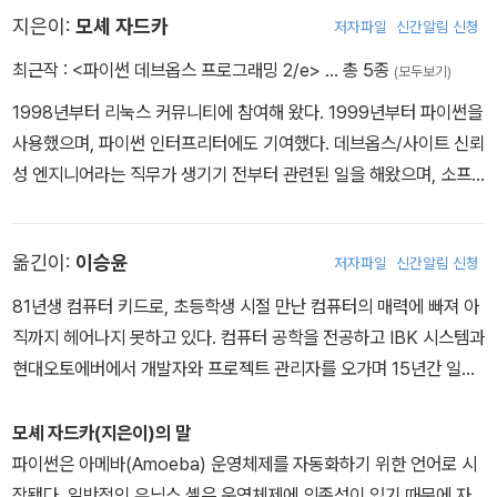
지은이:
모셰 자드카
저자파일
신간알림 신청
최근작 :
<파이썬 데브옵스 프로그래밍 2/e>
… 총 5종
(모두보기)
1998년부터 리눅스 커뮤니티에 참여해 왔다. 1999년부터 파이썬을
사용했으며, 파이썬 인터프리터에도 기여했다. 데브옵스/사이트 신뢰
성 엔지니어라는 직무가 생기기 전부터 관련된 일을 해왔으며, 소프
트웨어 신뢰성과 재현 가능한 빌드 등에 관심이 많다. 직원이 적게는
3명뿐인 회사부터 많게는 수만 명인 회사에서 일했으며, 주로 소프트
옮긴이:
이승윤
저자파일
신간알림 신청
웨어와 시스템 관리가 결합된 일을 했다.
81년생 컴퓨터 키드로, 초등학생 시절 만난 컴퓨터의 매력에 빠져 아
직까지 헤어나지 못하고 있다. 컴퓨터 공학을 전공하고 IBK 시스템과
현대오토에버에서 개발자와 프로젝트 관리자를 오가며 15년간 일했
다. 금융 도메인을 주로 다뤘으며 데이터 과학과 인프라에도 욕심이
있다. 지금은 SSAFY(삼성청년SW아카데미)에서 프로젝트 컨설턴
모셰 자드카(지은이)의 말
트로 일하며 교육생의 프로젝트를 지도하고 있다.
파이썬은 아메바(Amoeba) 운영체제를 자동화하기 위한 언어로 시
작됐다. 일반적인 유닉스 셸은 운영체제에 의존성이 있기 때문에 자