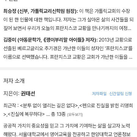
최승정 (신부, 가톨릭교리신학원 원장):
이 책은 가톨릭교회의 수장
이 된 한 인물에 대한 책입니다. 저자는 그가 살아온 삶의 사건들을 되
짚어 보면서 우리가 오늘의 프란치스코 교황을 만나기까지의 여정을
역사적·사회적 지평 위에서 바라봅니다. 그리고 그 바라봄을 통해 어
김중미 (아동문학가, 《괭이부리말 아이들》 저자):
2013년 교황으로
린이들에게 인간과 세상에 대한 진지한 질문을 던집니다. 내일의 세
선출된 베르고글리오 추기경은 가난한 이들의 성자인 '프란치스코'를
상을 준비하는 어린이들뿐 아니라, 역사의 부침 속에서 프란치스코
이름으로 선택했습니다. 프란치스코 교황은 교회가 가난한 이들을 위
교황과 같은 시대를 살아가고 있는 어른들에게도 추천하고 싶은 책입
한 곳이 되어야 한다는 것을 보여 주기 위해, 대대로 교황들이 살던 바
니다.
티칸 궁전이 아닌, 그 근처 작은 집으로 이사했습니다. 또 가난한 이들
저자 소개
의 고통을 외면하고 가진 자의 편에 섰던 교회의 과거를 공개적으로
반성하고, 잘못된 것을 하나씩 바꿔 가는 용기를 보여 주었습니다. 이
지은이:
권태선
저자파일
신간알림 신청
책을 읽는 독자들은 프란치스코 교황을 통해 '우정과 사랑과 신뢰의
최근작 :
<분투 없이 열리는 길은 없다>
,
<펜으로 진실을 밝힌 리영희
길'을 만나게 될 것입니다.
>
,
<진실에 복무하다>
… 총 13종
(모두보기)
공공적 가치의 중요성을 믿고 그 가치에 기여하는 삶을 살고자 노력
해왔다. 서울대학교에서 영어교육을 전공하고 한양대학교 언론정보