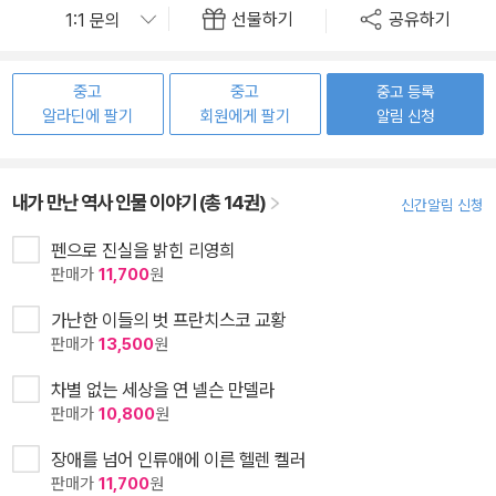
선물하기
공유하기
중고
중고
중고 등록
알라딘에 팔기
회원에게 팔기
알림 신청
내가 만난 역사 인물 이야기 (총 14권)
신간알림 신청
펜으로 진실을 밝힌 리영희
판매가
11,700
원
가난한 이들의 벗 프란치스코 교황
판매가
13,500
원
차별 없는 세상을 연 넬슨 만델라
판매가
10,800
원
장애를 넘어 인류애에 이른 헬렌 켈러
판매가
11,700
원