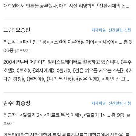
대학원에서 언론을 공부했다. 대학 시절 리영희의 『전환시대의 논리』
를 읽고 진실을 추구하는 기자가 되기로 결심하고, 1978년 한국일보
사에 입사해 『The Korea Times』에서 기자 생활을 시작했다. 전두
그림:
오승민
저자파일
신간알림 신청
환 쿠데타 세력의 언론탄압에 저항하다가 1980년 한국일보사에서
강제 해직된 후 권력과 자본에서 독립한 새 신문 『한겨레』의 창간 작
최근작 :
<파란 친구 몽>
,
<소원이 이루어질 거야>
,
<점옥이>
… 총 3
업에 참여했다. 『한겨레』에서 중앙일간지 최초로 여성 편집국장 시대
06종
(모두보기)
를 열었고 편집인을 역임했다. 시민사회 추천으로 2015년 KBS 이
2004년부터 어린이책 일러스트레이터로 활동하고 있습니다. 《우주
사가 된 이후 KBS 시청자위원장을 거쳐 2021년부터 방송문화진흥
호텔》, 《루호》, 《의자에게》, 《돌배》, 《검은 여우를 키우는 소년》, 《커
회 이사장으로 일하며 공영방송이 제자리를 잡는 데 기여하고자 했
다란 경청》, 《문제아》, 《나의 독산동》, 《삶은 여행》, <백 번 산 고양
다. 시민운동에도 참여해 인권재단 이사, 환경운동연합 공동대표, 리
이 백꼬선생> 시리즈 등 수많은 책에 그림을 그렸습니다. 쓰고 그린
영희재단 이사장, 시민사회발전위원장 등을 역임했다. 지은 책으로
책으로는 《붉은신》, 《점옥이》, 《소원이 이루어질 거야》 등이 있습니
『진실에 복무하다, 리영희 평전』, 『마틴 루터 킹』, 『헬렌 켈러』, 『프란
감수:
최승정
저자파일
신간알림 신청
다.
치스코 교황』 등이 있다.
최근작 :
<탈출기 2>
,
<마르코 복음 이해>
,
<탈출기 1>
… 총 9종
(모
두보기)
가톨릭대학교 신학대학과 독일 뷔르츠부르크대학교에서 신학을, 로