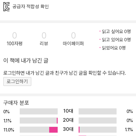
란치스코 교황이 수호하는 가치가 그가 온몸으로 겪어낸 경험으로부
공급자 적합성 확인
터 우러나온 것임을 설득력 있게 그려낸다. 배척과 불평등의 경제 속
에서 소외된 사람들, 타인의 고통에 눈감아 버린 사람들에게 교황이
전하는 소박하면서도 강력한 메시지는 이 시대를 살아가는 모든 이에
읽고 싶어요 0명
0
0
0
게 묵직한 울림을 선사할 것이다. '내가 만난 역사 인물 이야기' 시리
읽고 있어요 0명
100자평
리뷰
마이페이퍼
즈의 열세 번째 책. 자비의 교황, 민중의 교황, 행동하는 교황! 프란치
읽었어요 0명
스코 교황이 삶으로 전하는 연대의 가치 『타임』 선정 '2013 올해의
이 책에 내가 남긴 글
인물', 『포춘』 선정 '2014 세계에서 가장 영향력 있는 지도자', '트위
로그인하면 내가 남긴 글과 친구가 남긴 글을 확인할 수 있습니다.
터 팔로워 천만 명의 슈퍼스타', '이 시대를 위한 가장 이상적이면서도
로그인하기
완벽한 지도자'로 칭송받는 교황 프란치스코! 취임 직후부터 교황이
보여준 검소한 생활, 가난하고 소외된 이들을 위한 행보는 전 세계인
들의 시선을 사로잡았다. 이러한 행보는 가난한 이들의 수호자로 널
구매자 분포
리 알려진 가톨릭교회의 성인 '프란치스코'를 취임 직후 그의 이름으
10대
0%
0%
로 선택한 것에서도 드러난다. 교황은 이 이름을 통해 가톨릭교회를
20대
0%
1.1%
'가난한 이들을 위한 교회'로 이끌 것임을 분명히 선언한 것이다. "저
30대
1.1%
11.0%
는 좁은 곳에 갇혀 자신의 편안함만 좇는 교회보다는 거리로 나와 다