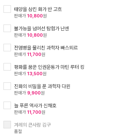
태양을 삼킨 화가 반 고흐
판매가
10,800
원
불가능을 넘어선 탐험가 난센
판매가
10,800
원
전염병을 물리친 과학자 빠스뙤르
판매가
11,700
원
평화를 꿈꾼 인권운동가 마틴 루터 킹
판매가
13,500
원
진화의 비밀을 푼 과학자 다윈
판매가
9,900
원
늘 푸른 역사가 신채호
판매가
11,700
원
겨레의 큰사람 김구
품절