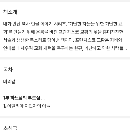
책소개
내가 만난 역사 인물 이야기 시리즈. '가난한 자들을 위한 가난한 교
회'를 만들기 위해 온몸을 바친 프란치스코 교황의 삶을 흥미진진한
서술과 생생한 목소리로 담아낸 책이다. 프란치스코 교황은 자비와
연대를 내세우며 교회 개혁을 촉구하는 한편, 가난하고 약한 사람들
에게 다가가려는 움직임으로 전 세계인들에게 깊은 감동을 주고 있
다.
목차
이 책은 프란치스코 교황이 수호하는 가치가 그가 온몸으로 겪어낸
머리말
경험으로부터 우러나온 것임을 설득력 있게 그려낸다. 배척과 불평등
의 경제 속에서 소외된 사람들, 타인의 고통에 눈감아 버린 사람들에
1부 하느님의 부르심
게 교황이 전하는 소박하면서도 강력한 메시지는 이 시대를 살아가는
1. 이탈리아 이민자의 아들
모든 이에게 묵직한 울림을 선사할 것이다.
추천글