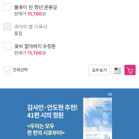
불꽃이 된 청년 윤봉길
판매가
11,700
원
광야의 별 이육사
품절
꽃씨 할아버지 우장춘
판매가
11,700
원
전체선택
모두보기