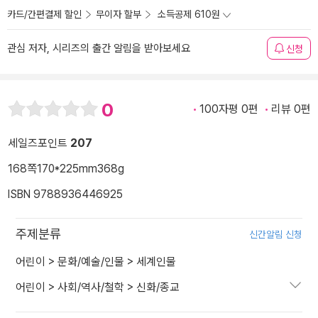
카드/간편결제 할인
무이자 할부
소득공제 610원
관심 저자, 시리즈의 출간 알림을 받아보세요
신청
0
100자평 0편
리뷰 0편
세일즈포인트
207
168쪽
170*225mm
368g
ISBN 9788936446925
주제분류
신간알림 신청
어린이
>
문화/예술/인물
>
세계인물
어린이
>
사회/역사/철학
>
신화/종교