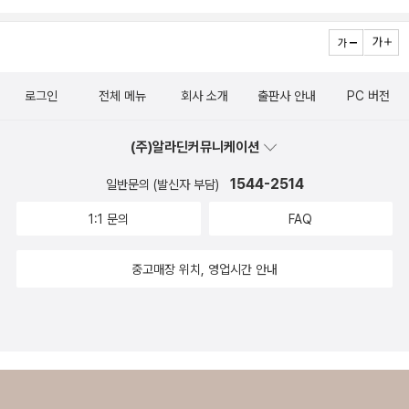
있도록 다른 사람의 기도를 요청하는 것이다. 이처럼 완전무결한 존
재로서의 교황이 아니라 스스로의 한계를 깨닫는 교황, 부족한 점을
고치기 위해 노력하는 교황의 모습은 독자들에게 새로운 감동을 선사
한다. "인간의 고통 앞에 중립은 없다" 세월호 참사와 프란치스코 교
로그인
전체 메뉴
회사 소개
출판사 안내
PC 버전
황 프란치스코 교황은 2014년 8월 한국을 방문했는데 이때 보여준
겸손하고 소탈한 모습은 우리나라 사람들에게 각별한 기억으로 남았
(주)알라딘커뮤니케이션
다. 저자 권태선 역시 이 책을 쓰기로 결심한 것은 교황이 우리나라를
1544-2514
일반문의 (발신자 부담)
방문했을 때라고 머리말에서 밝히고 있다. 당시는 세월호 참사가 일
1:1 문의
FAQ
어난 지 불과 4개월밖에 지나지 않았을 때로 참사로 인한 슬픔과 분
노가 우리나라를 뒤덮고 있었다. 프란치스코 교황은 세월호 유가족들
중고매장 위치, 영업시간 안내
에게 깊은 관심을 보이며 실종자 가족들에게 손수 편지를 써 위로했
고, 희생자들을 기리는 노란 리본을 바티칸으로 돌아가는 날까지 달
았다. 정치적 중립을 위해 노란 리본을 떼는 게 좋겠다는 말을 듣고 그
는 "인간의 고통 앞에서 우리는 중립을 지킬 수 없습니다."라고 단호
하게 말했다. 슬픔에 젖어 있는 이들에게 가까이 다가가 위로하고, 그
들의 손을 잡아줄 수밖에 없다는 것이다. 이 책은 교황의 이러한 메시