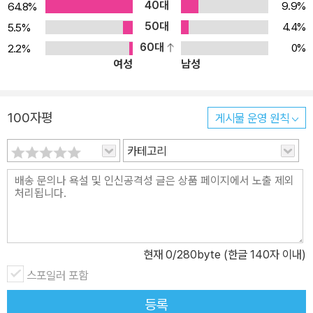
40대
9.9%
64.8%
치고 멍들고 더러워진 교회를 좋아합니다. 그렇다면 교회가 세상으로
50대
4.4%
5.5%
나갈 때, 누구에게 먼저 다가가야 할까요? 당연히 친구나 부유한 이
60대
0%
2.2%
웃이 아니라 가난하고 병든 사람, 무시당하고 하찮게 여겨지는 사람
여성
남성
들이어야 합니다."(136면) 또한 교황은 불평등과 부조리에 대해 매섭
게 비판하고, 정치 현실에 대해 거침없이 의견을 제시함으로써 전통
적이고 보수적인 가치를 지지하는 가톨릭교회 역사에 비춰 봤을 때
100자평
게시물 운영 원칙
무척 파격적이고 진보적인 면모를 보여주었다. 더불어 12억이 넘는
신자를 거느린 지도자가 가질 법한 권위적인 모습보다는 자연스러운
카테고리
표정과 몸짓, 유머러스한 말과 따스한 눈빛으로 가톨릭교회의 신자들
뿐 아니라 비신자들의 마음까지 움직이며 전 세계인들의 지지를 받고
있다. 『가난한 이들의 벗 프란치스코 교황』에서는 교황의 이러한 행
보가 어떤 역사적?사회적 지평 속에서 비롯했는지 생생하게 추적한
다. 교황이 어린 시절 사제의 길을 걷기로 결심한 순간부터 예수회 수
현재
0
/280byte (한글 140자 이내)
사로서 어린아이들을 가르치던 시절, 군부정권의 폭력에 맞서 예수회
스포일러 포함
를 이끌던 시절, 빈민촌에서 마약과 가난에 허덕이는 사람들과 함께
등록
하던 순간까지, 교황의 파란만장한 삶을 생생하게 복원해 교황이 수