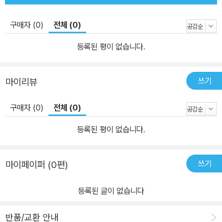
호하는 가치와 메시지가 그가 몸소 겪은 경험으로부터 우러나온 것임
을 설득력 있게 드러낸다. 자신의 한계를 깨닫고 혹독한 자기반성으
구매자 (0)
전체 (0)
로 거듭나다 『가난한 이들의 벗 프란치스코 교황』은 인물을 범접할
등록된 평이 없습니다.
수 없이 훌륭한 존재로서만 묘사하지 않는다. 이 책은 여자친구와 함
께 교외로 소풍을 나갈 생각에 설렘을 느끼는 젊은 시절의 교황을 묘
사하면서 시작하는데 이러한 접근을 통해 독자들이 교황을 우리와 다
쓰기
마이리뷰
르지 않은, 희로애락과 감정적 흔들림을 경험하는 진솔한 인간으로
느끼게 한다. 또한 이 책은 교황이 예수회 관구장 시절, 자신이 옳다고
구매자 (0)
전체 (0)
생각하는 바를 밀어붙이기 위해 주변 사람들의 의견에 귀 기울이지
등록된 평이 없습니다.
않는 등 권위적이고 독선적인 모습도 가감 없이 묘사한다. 인간이기
때문에 겪는 내적 갈등과 시행착오 등을 미화하지 않고 그려냄으로써
독자들은 교황에게 친근감을 느낄 수 있다. 더욱 인상적인 것은 교황
쓰기
마이페이퍼 (0편)
이 자신의 이러한 한계를 자각하고 혹독한 자기반성을 통해 거듭나려
고 애쓰는 겸손한 태도이다. 교황은 "저를 위해 기도해 주십시오."라
등록된 글이 없습니다
는 말로 널리 알려져 있는데, 이 말은 자신이 언제나 잘못을 저지를 수
반품/교환 안내
있는 부족한 존재임을 깨달았기에 하느님의 자비와 용서를 구할 수