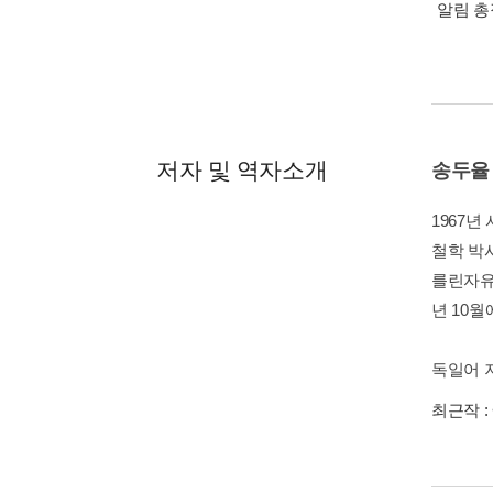
알림 
저자 및 역자소개
송두율
1967
철학 박사
를린자유
년 10
독일어 저서로
최근작 :