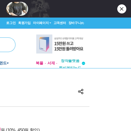
로그인
회원가입
마이페이지
고객센터
장바구니
(0)
펀드
북플
서재
투비컨티뉴드
창작플랫폼
투비컨티뉴드
0
원 (10%, 450원 할인)