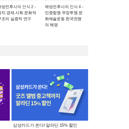
해방전후사의 인식 2
-
해방전후사의 인식 4
-
정치.경제.사회.문화적
민중항쟁.무장투쟁.문
구조의 실증적 연구
화예술운동.한국전쟁
의 해명
폰
삼성카드가 쏜다! 알라딘 15% 할인
이 달의 적립금 혜택