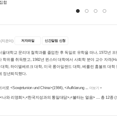
총집합
(지은이)
저자파일
신간알림 신청
년 서울대학교 문리대 철학과를 졸업한 후 독일로 유학을 떠나, 1972
 학위를 취득했고, 1982년 뮌스터 대학에서 사회학 분야 교수 자격(Habili
대학, 하이델베르크 대학, 미국 롱아일랜드 대학, 베를린 훔볼트 대학 등
월에 정년퇴직했다.
 <Sowjetunion und China>(1984), <Aufklarung ...
더보기
<나와 리영희>
,
<한국지성과의 통일대담>
,
<불타는 얼음>
… 총 12종