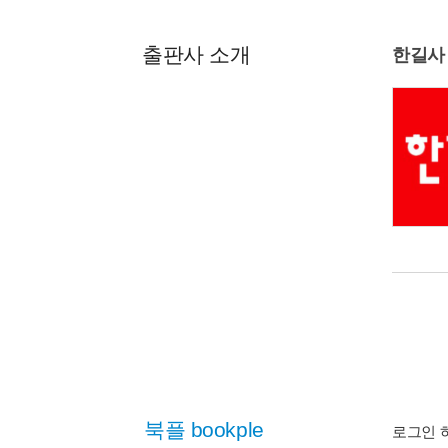
출판사 소개
한길사
북플 bookple
로그인 