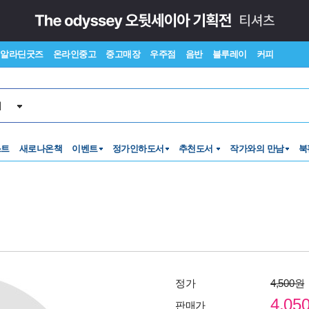
알라딘굿즈
온라인중고
중고매장
우주점
음반
블루레이
커피
서
스트
새로나온책
이벤트
정가인하도서
추천도서
작가와의 만남
북
정가
4,500원
4,05
판매가