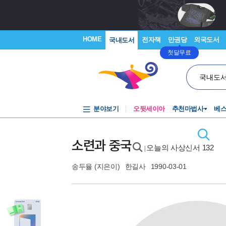
HOME
전자책
만권당
외국도서
국내도서
첫달무료
국내도
분야보기
오뒷세이아
추천마법사
베
소련과 중국
오늘의 사상신서 132
|
송두율
(지은이)
한길사
1990-03-01