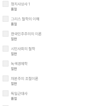
정치사상사 1
품절
그리스 철학의 이해
품절
한국민주주의의 이론
절판
시민사회의 철학
절판
녹색경제학
절판
자본주의 조절이론
절판
독일근대사
품절