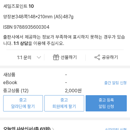
세일즈포인트
10
양장본
348쪽
148*210mm (A5)
487g
ISBN 9788935600304
출판사에서 제공하는 정보가 부족하여 표시하지 못하는 경우가 있습
니다.
1:1 상담
을 이용해 주십시오.
선물하기
공유하기
새상품
-
eBook
-
출간 알림 신청
중고상품 (12)
2,000원
중고
중고
중고 등록
알라딘에 팔기
회원에게 팔기
알림 신청
오늘의 사상신서 (총 61권)
신간알림 신청