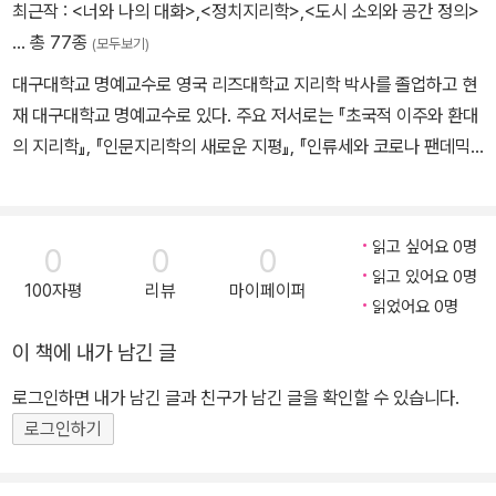
최근작 :
<너와 나의 대화>
,
<정치지리학>
,
<도시 소외와 공간 정의>
… 총 77종
(모두보기)
대구대학교 명예교수로 영국 리즈대학교 지리학 박사를 졸업하고 현
재 대구대학교 명예교수로 있다. 주요 저서로는 『초국적 이주와 환대
의 지리학』, 『인문지리학의 새로운 지평』, 『인류세와 코로나 팬데믹』,
『도시재생과 젠트리피케이션』, 『녹색전환』이 있고 역서로는 『데이비
드 하비의 세계를 보는 눈』, 『불균등발전』, 『장애의 지리학』 외 다수
의 학술논문도 발표했다.
읽고 싶어요 0명
0
0
0
읽고 있어요 0명
100자평
리뷰
마이페이퍼
읽었어요 0명
이 책에 내가 남긴 글
로그인하면 내가 남긴 글과 친구가 남긴 글을 확인할 수 있습니다.
로그인하기