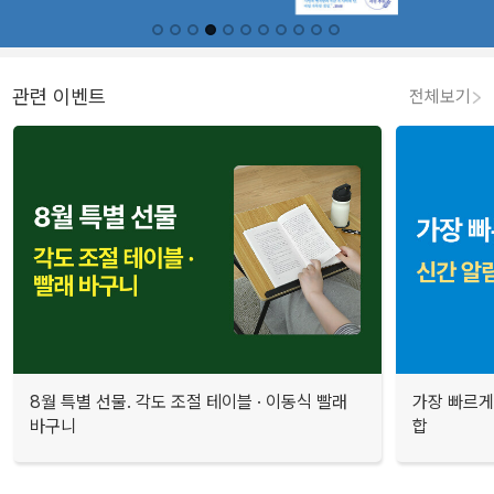
관련 이벤트
전체보기
8월 특별 선물. 각도 조절 테이블 · 이동식 빨래
가장 빠르게
바구니
합