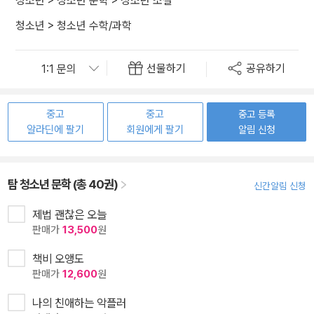
청소년
>
청소년 문학
>
청소년 소설
청소년
>
청소년 수학/과학
선물하기
공유하기
중고
중고
중고 등록
알라딘에 팔기
회원에게 팔기
알림 신청
탐 청소년 문학 (총 40권)
신간알림 신청
제법 괜찮은 오늘
판매가
13,500
원
책비 오앵도
판매가
12,600
원
나의 친애하는 악플러