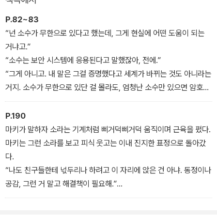
이끌어 낸다. 수학가게를 운영하며 한 뼘씩 자란 아이들처럼 우리는
살아가면서 예기치 않은 수많은 상황에 부딪히고 다양한 관계를 맺으
P.82~83
며 성장해 나간다. 3권에서는 그 상황과 관계를 이해하는 데 중요한
“넌 소수가 무한으로 있다고 했는데, 그게 현실에 어떤 도움이 되는
도구가 ‘수학’임을 여러 가지 에피소드를 통해 이야기한다.
거냐고.”
“소수는 보안 시스템에 응용된다고 말했잖아, 전에.”
“그게 아니고. 내 말은 그걸 증명했다고 세계가 바뀌는 것도 아니라는
거지. 소수가 무한으로 있단 걸 몰라도, 엄청난 소수만 있으면 암호는
만들 수 있으니까.”
“증명이 되면 세계에 관한 이해가 한층 더 깊어져. 그런 수학자의 발
P.190
걸음은 헛된 게 하나도 없지.”
마키가 말하자 소라는 기계처럼 삐거덕삐거덕 움직이며 근육을 폈다.
“그-러-니-까 세계를 이해해서 어쩔 거냐고 묻는 거야. 책상에 앉아
마키는 그런 소라를 보고 피식 웃고는 이내 진지한 표정으로 돌아갔
증명 문제만 들입다 푼다고 세계가 바뀔 거 같아?”
다.
같은 중학교 1학년인데, 헤아릴 수 없이 많은 책을 읽어 온 다이치와
“나도 친구들한테 넋두리나 하려고 이 자리에 앉은 건 아냐. 동정이나
수학 오타쿠 진노우치와의 논쟁에 아스나가 끼어들 여지는 없었다.
공감, 그런 거 말고 해결책이 필요해.”
둘의 대화를 그저 멍하니 듣고 있을 뿐이었다.
“알았어. 그럼 힘껏 도울게.”
소라는 안경을 꾹 밀어 올렸다.