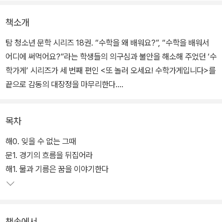
책소개
탐 청소년 문학 시리즈 18권. “수학을 왜 배워요?”, “수학을 배워서
어디에 써먹어요?”라는 학생들의 의구심과 불안을 해소해 주었던 ‘수
학가게’ 시리즈가 세 번째 편인 <또 놀러 오세요! 수학가게입니다>를
끝으로 감동의 대장정을 마무리한다.
그동안 수학가게는 일상의 곤란한 일부터 인간관계 문제까지 어떤 의
목차
뢰도 수학으로 해결해 왔다. 한 남학생의 사연으로부터 연애부등식을
만들어 내기도 했고, 수학과 전혀 관련이 없을 것 같은 학교 축제를 수
해0. 잊을 수 없는 그때
학을 이용해 성공적으로 개최하고, 등교 거부를 하는 친구의 마음도
문1. 경기의 흐름을 뒤집어라
수학적으로 따뜻하게 헤아렸다.
해1. 물과 기름은 꿈을 이야기한다
3권에서는 아버지 건강을 염려하는 친구의 걱정을 덜고, 공부 문제로
부모와 갈등을 빚은 아이를 위로하고, 한 친구를 위한 목숨의 정리를
책속에서