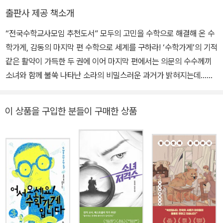
출판사 제공 책소개
“전국수학교사모임 추천도서” 모두의 고민을 수학으로 해결해 온 수
학가게, 감동의 마지막 편 수학으로 세계를 구하라! ‘수학가게’의 기적
같은 활약이 가득한 두 권에 이어 마지막 편에서는 의문의 수수께끼
소녀와 함께 불쑥 나타난 소라의 비밀스러운 과거가 밝혀지는데…….
◎ ‘수학가게’ 시리즈 3권 완결 “수학을 왜 배워요?”, “수학을 배워서
어디에 써먹어요?”라는 학생들의 의구심과 불안을 해소해 주었던 ‘수
이 상품을 구입한 분들이 구매한 상품
학가게’ 시리즈가 세 번째 편인 《또 놀러 오세요! 수학가게입니다》를
끝으로 감동의 대장정을 마무리한다. 때마침 수포자(수학 포기자)에
대한 심각성을 정부가 인지하고 나섰다는 소식이 들려온다. 올해 교
육부에서는 아이들의 수학 교육 활성화에 심혈을 기울일 계획이다.
수학 클리닉 프로그램 등을 통해 수학 학습에 어려움을 겪는 학생이
수학에 흥미와 자신감을 갖도록 하겠다는 취지다. 또한 수학 교육에
대한 인식 개선과 대중화를 위해 국가, 지역, 학교, 가정에서 수학을
즐기는 ‘수학과 함께하는 날’도 운영한다. 중학생들의 평범한 일상에