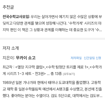
누구보다도 잔인해 보이지만 실은 누구보다도 부드러웠다. 하루카는
추천글
그런 소라의 엄격함을 처음 보았다.
“수치를 말해 봐. 내가 반드시 너를 도울 거야.”
전국수학교사모임:
우리는 살아가면서 예기치 않은 수많은 상황에 부
매미 소리가 와그르르 밀려드는 여름 교실에서 소라는 그렇게 소리
딪히고 다양한 관계를 맺으며 성장해 나간다. ‘수학가게’ 시리즈의 마
높여 선언했다.
지막 편인 이 책은 그 상황과 관계를 이해하는 데 중요한 도구가 ‘수
학’임을 알려 준다. 또한 우리가 오가며 들르는 동네의 친숙한 가게처
럼 수학이 늘 우리 곁에 살아 있음을, 더 나아가 정말로 수학이 세계를
저자 소개
구할 수 있음을 여러 가지 에피소드를 통해 이야기한다.
지은이:
무카이 쇼고
저자파일
신간알림 신청
최근작 :
<멸망 지구학 클럽>
,
<수학 탐정단 트리플 제로 1>
,
<수학가
게 시리즈 1~3 세트 - 전3권>
… 총 13종
(모두보기)
1989년 일본 가나가와 현에서 태어나 도쿄대학을 졸업했다. 고등학
교 재학 중 일본수학올림픽 예선에서 A랭크를 수상했고, 본선에 진출
했다. 좋아하는 분야는 수열이다. 검도 5단으로, 대학에서는 검도부
정규 선수로 전국 일본학생검도우승대회에 출전한 바 있다. 《어서 오