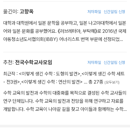
세요! 수학가게입니다》로 제2회 포플라사 소설 신인상을 받고 2013
옮긴이:
고향옥
저자파일
신간알림 신청
년 데뷔했다.
대학과 대학원에서 일본 문학을 공부하고, 일본 나고야대학에서 일본
어와 일본 문화를 공부했어요. 《러브레터야, 부탁해》로 2016년 국제
아동청소년도서협의회(IBBY) 어너리스트 번역 부문에 선정되었습
니다. 옮긴 책으로 《꼬마 유령 아치 코치 소치 1-10》, 《뿌이뿌이 모루
카 1-5권》, 《마법 소녀 루오카 1-3권》, 《동물과 말하는 아이 릴리 9-
추천:
전국수학교사모임
저자파일
신간알림 신청
11권》, 《늑대인간 마피아 게임 1-3권》, 《검의 계승자 1-2권》, 《요괴
아파트 1-3권》 등이 있습니다.
최근작 :
<이렇게 생긴 수학 : 도형의 발견>
,
<이렇게 생긴 수학 세트
- 전3권>
,
<이렇게 생긴 수학 : 연산의 발견>
… 총 27종
(모두보기)
수학 교육의 발전과 수학의 대중화를 목적으로 결성된 수학 교사들의
연구 단체입니다. 수학 교육의 발전과 전망을 위해 연구하고 자료를
개발합니다. 수학 교육이 나아갈 길을 찾고 아이들과 함께하는 수학
수업이 되도록 꾸준히 연구하고 있습니다.