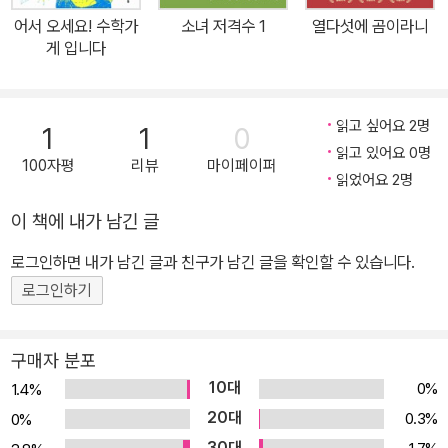
서 수학과의 접점을 찾아가는 ‘수학가게’ 시리즈는 이러한 교육 변화
어서 오세요! 수학가
소녀 저격수 1
열다섯에 곰이라니
를 환영한다. ◎ 성장의 도구, 일상 속 수학 그동안 수학가게는 일상
게 입니다
의 곤란한 일부터 인간관계 문제까지 어떤 의뢰도 수학으로 해결해
왔다. 한 남학생의 사연으로부터 연애부등식을 만들어 내기도 했고,
수학과 전혀 관련이 없을 것 같은 학교 축제를 수학을 이용해 성공적
읽고 싶어요 2명
1
1
0
으로 개최하고, 등교 거부를 하는 친구의 마음도 수학적으로 따뜻하
읽고 있어요 0명
100자평
리뷰
마이페이퍼
게 헤아렸다. 3권에서는 아버지 건강을 염려하는 친구의 걱정을 덜
읽었어요 2명
고, 공부 문제로 부모와 갈등을 빚은 아이를 위로하고, 한 친구를 위한
이 책에 내가 남긴 글
목숨의 정리를 이끌어 낸다. 수학가게를 운영하며 한 뼘씩 자란 아이
로그인하면 내가 남긴 글과 친구가 남긴 글을 확인할 수 있습니다.
들처럼 우리는 살아가면서 예기치 않은 수많은 상황에 부딪히고 다양
한 관계를 맺으며 성장해 나간다. 3권에서는 그 상황과 관계를 이해
로그인하기
하는 데 중요한 도구가 ‘수학’임을 여러 가지 에피소드를 통해 이야기
한다. ◎ 수학으로 세계를 구하라! 괴짜 천재 수학 소년 소라와 수학
구매자 분포
을 싫어하는 소녀 하루카가 운영하는 고민 상담소, 수학가게. ‘수학으
10대
0%
1.4%
로 세계를 구하는 것’ 꿈인 소라의 바람대로 고민을 안은 모두를 수학
20대
0.3%
0%
의 힘으로 구해 왔다. 수학가게의 기적 같은 활약이 가득한 《어서 오
30대