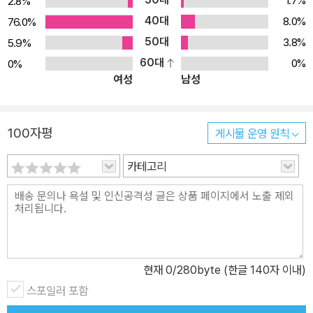
1.7%
2.8%
세요! 수학가게입니다》, 《무엇을 도와드릴까요? 수학가게입니다》에
40대
8.0%
76.0%
이은 감동의 마지막 편에서는 어떤 이야기가 펼쳐질까? 소라의 부재
50대
3.8%
5.9%
로 수학가게 점장 대리로 활약한 하루카는 최근 수학 성적이 부쩍 올
60대
0%
0%
랐다. 곧 다가온 여름, 하루카가 속한 소프트볼 동아리는 은퇴 여부를
여성
남성
결정짓는 마지막 지구 대회에 출전한다. 그런데 그날 경기장에서 마
주친 건……, 미국에 있어야 할 소라와 의문의 수수께끼 소녀 아스나!
어쩐지 둘 사이엔 묘한 기류가 흐르고, 그동안 하루카를 속여 왔던 소
100자평
게시물 운영 원칙
라의 거짓말은 과연 무엇이었을까.
카테고리
현재
0
/280byte (한글 140자 이내)
스포일러 포함