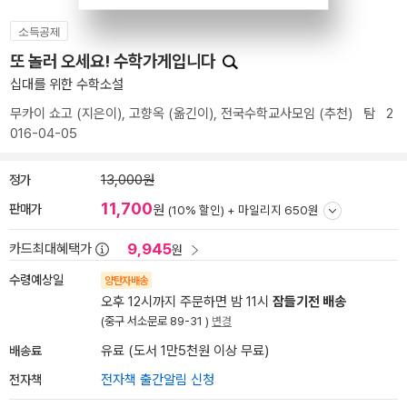
소득공제
또 놀러 오세요! 수학가게입니다
십대를 위한 수학소설
무카이 쇼고
(지은이),
고향옥
(옮긴이),
전국수학교사모임
(추천)
탐
2
016-04-05
정가
13,000원
11,700
판매가
원
(10% 할인) +
마일리지 650원
9,945
카드최대혜택가
원
수령예상일
양탄자배송
오후 12시까지 주문하면 밤 11시
잠들기전 배송
(중구 서소문로 89-31 )
변경
배송료
유료 (도서 1만5천원 이상 무료)
전자책
전자책 출간알림 신청