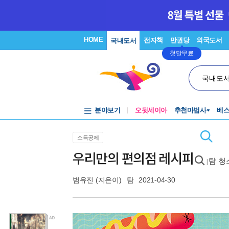
HOME
전자책
만권당
외국도서
국내도서
첫달무료
국내도
분야보기
오뒷세이아
추천마법사
베
소득공제
우리만의 편의점 레시피
탐 청
|
범유진
(지은이)
탐
2021-04-30