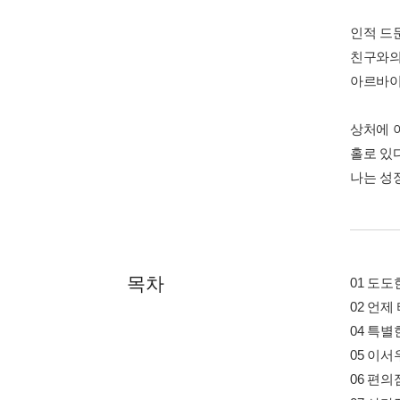
인적 드문
친구와의
아르바이
상처에 
홀로 있
나는 성
목차
01 도도
02 언제
04 특
05 이
06 편의