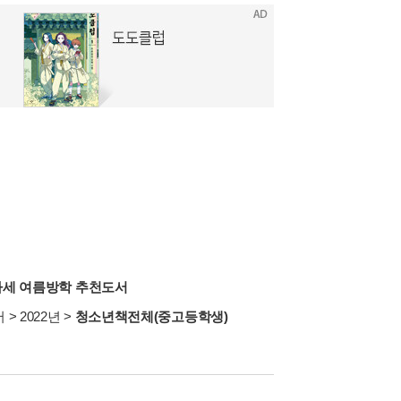
책따세 여름방학 추천도서
서
>
2022년
>
청소년책전체(중고등학생)