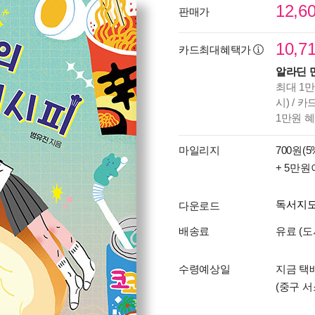
12,6
판매가
10,7
카드최대혜택가
알라딘 
최대 1만
시) / 
1만원 
마일리지
700원(5
+ 5만원
독서지
다운로드
배송료
유료 (도
수령예상일
지금 택배
(중구 서