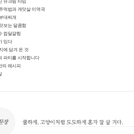
진 슈크림 타임
운 주먹밥과 게맛살 미역국
 부대찌개
 맛보는 달콤함
국수 컵달걀찜
가 있다
편지에 담겨 온 것
시피 파티를 시작합니다
리만의 레시피
말
문장
쿨하게, 고양이처럼 도도하게 혼자 잘 살 거다.