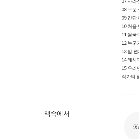
07 사라
08 구
09 간단
10 처음
11 쌀
12 누군
13 밤 
14 레
15 우
작가의 
책속에서
첫