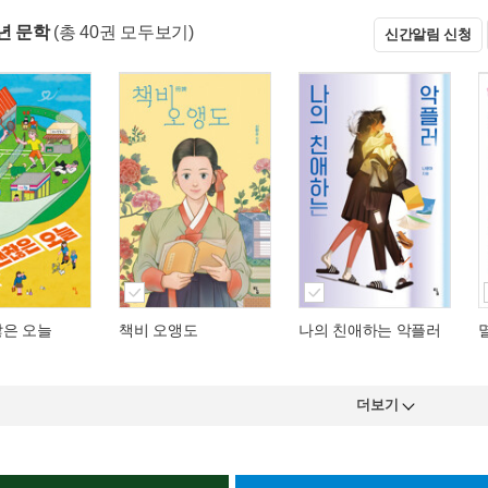
년 문학
(총 40권 모두보기)
신간알림 신청
찮은 오늘
책비 오앵도
나의 친애하는 악플러
더보기