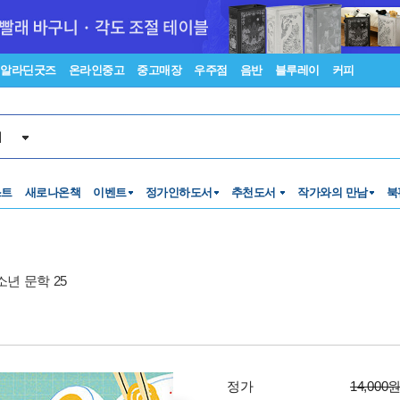
알라딘굿즈
온라인중고
중고매장
우주점
음반
블루레이
커피
서
스트
새로나온책
이벤트
정가인하도서
추천도서
작가와의 만남
북
소년 문학 25
정가
14,000