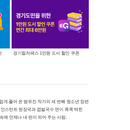
간
경기컬처패스 1만원 도서 할인 쿠폰
삼성카드가 쏜다! 알라
럽게 풀어 온 범유진 작가의 세 번째 청소년 장편
은 인스턴트 된장국과 컵쌀국수 면이 콕콕 박힌
속에 언제나 내 편이 되어 주는 사람,