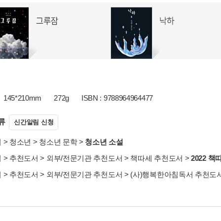
145*210mm
272g
ISBN : 9788964964477
류
신간알림 신청
서
>
청소년
>
청소년 문학
>
청소년 소설
서
>
추천도서
>
외부/전문기관 추천도서
>
책따세 추천도서
>
2022 
서
>
추천도서
>
외부/전문기관 추천도서
>
(사)행복한아침독서 추천도