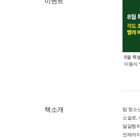
이벤트
8월 특
이동식 
책소개
탐 청소
소설로,
달걀찜처
언제까지