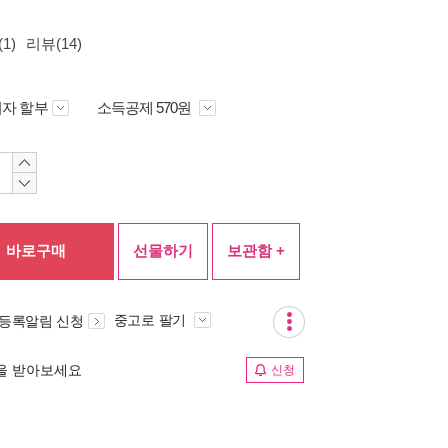
1)
리뷰(14)
자 할부
소득공제 570원
바로구매
선물하기
보관함 +
중고로 팔기
 등록알림 신청
림을 받아보세요
신청