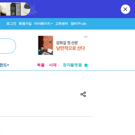
로그인
회원가입
마이페이지
고객센터
장바구니
(0)
투비컨티뉴드
창작플랫폼
펀드
북플
서재
투비컨티뉴드
원