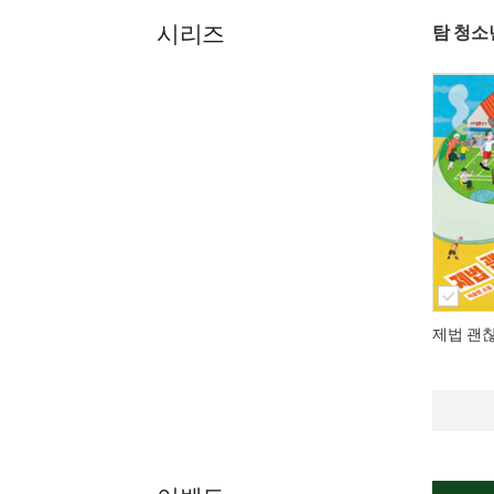
시리즈
탐 청소
제법 괜