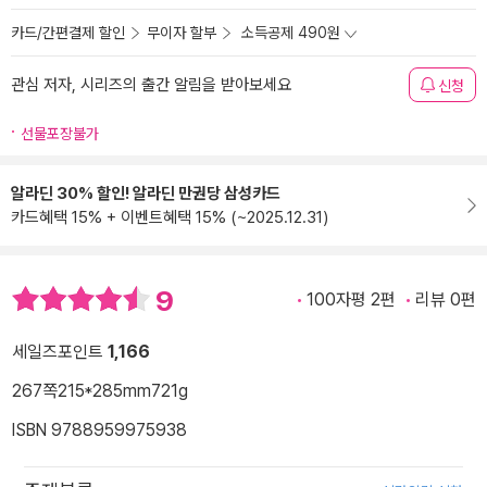
카드/간편결제 할인
무이자 할부
소득공제 490원
관심 저자, 시리즈의 출간 알림을 받아보세요
신청
선물포장불가
알라딘 30% 할인! 알라딘 만권당 삼성카드
카드혜택 15% + 이벤트혜택 15% (~2025.12.31)
9
100자평 2편
리뷰 0편
세일즈포인트
1,166
267쪽
215*285mm
721g
ISBN 9788959975938