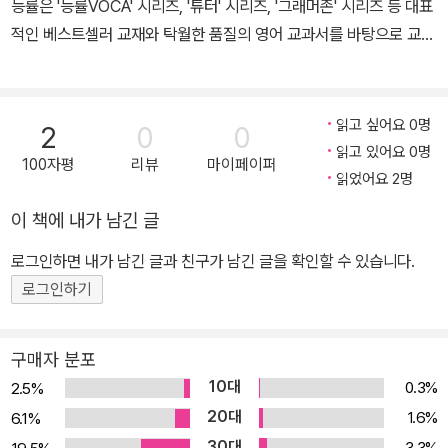
능률은 '능률VOCA' 시리즈, '튜터' 시리즈, '그래머존' 시리즈 등 대표
적인 베스트셀러 교재와 탁월한 품질의 영어 교과서를 바탕으로 교육
업계에서 탄탄한 입지를 구축하고 있다. 현재 중고등 교과서(영어, 제
2외국어) 및 영어·수학·독서논술 교재 출판, 영자신문, 법인교육, 영
어전문학원 등 다양한 분야에서 교육 사업을 펼치고 있으며, 영유아
읽고 싶어요 0명
2
0
0
부터 성인에 이르는 모든 고객에게 '건강한 배움의 즐거움'을 제공하
읽고 있어요 0명
100자평
리뷰
마이페이퍼
고 있다.
읽었어요 2명
이 책에 내가 남긴 글
로그인하면 내가 남긴 글과 친구가 남긴 글을 확인할 수 있습니다.
로그인하기
구매자 분포
10대
0.3%
2.5%
20대
1.6%
6.1%
30대
3.3%