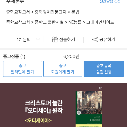
주제분류
신간알림 신청
중학교참고서
>
중학영어전문교재
>
문법
중학교참고서
>
중학교 출판사별
>
NE능률
>
그래머인사이드
선물하기
공유하기
중고상품 (1)
6,200원
중고
중고
중고 등록
알라딘에 팔기
회원에게 팔기
알림 신청