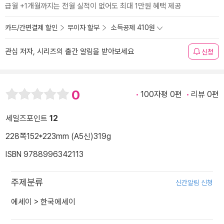
급월 +1개월까지는 전월 실적이 없어도 최대 1만원 혜택 제공
카드/간편결제 할인
무이자 할부
소득공제 410원
관심 저자, 시리즈의 출간 알림을 받아보세요
신청
0
100자평 0편
리뷰 0편
세일즈포인트
12
228쪽
152*223mm (A5신)
319g
ISBN 9788996342113
주제분류
신간알림 신청
에세이
>
한국에세이