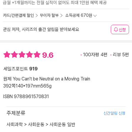
급월 +1개월까지는 전월 실적이 없어도 최대 1만원 혜택 제공
카드/간편결제 할인
무이자 할부
소득공제 670원
관심 저자, 시리즈의 출간 알림을 받아보세요
신청
9.6
100자평 4편
리뷰 5편
세일즈포인트
919
원제 You Can't be Neutral on a Moving Train
392쪽
140*197mm
565g
ISBN 9788961570831
주제분류
신간알림 신청
사회과학
>
사회운동
>
사회운동 일반