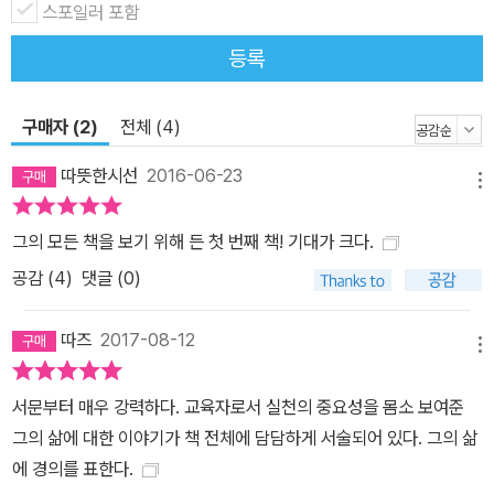
며, 그 믿음에 따라 행동했다. 2차 세계대전에 폭격수로 참여해 네이
스포일러 포함
팜탄 폭격을 실행한 경험은 전쟁에 대한 더 깊은 반성의 계기가 되어
등록
주었다. 생각이 다른 수많은 사람들에게 둘러싸여 고립감을 느껴야
했을 때도 결국은 “사회정의를 위한 운동에 참여하는 이들이 받는 보
상은 미래의 승리에 대한 전망이 아니다. 그것은 다른 사람들과 함께
구매자 (2)
전체 (4)
서 있다는, 함께 위험을 무릅쓰며 작은 승리를 기뻐하고 가슴 아픈 패
따뜻한시선
2016-06-23
배를 참아 내는 과정에서 얻는 고양된 느낌이다. 함께 말이다.” 이렇
메뉴
게 다시 일어서곤 했다. 민권운동이 미국 전역으로 퍼져 나가는 모습,
그의 모든 책을 보기 위해 든 첫 번째 책! 기대가 크다.
반전 집회가 힘을 얻고 사람들의 지지를 얻어 가는 모습, 위정자들이
공감 (
4
)
댓글 (0)
어쩔 수 없이 변화하고 투표권을 얻게 된 흑인의 눈치를 볼 수밖에 없
게 된 현실을 몸으로 확인하는 것이야말로 가장 큰 선물이었다. “투쟁
따즈
2017-08-12
의 과정에서 낡은 질서의 힘은 부식되기 시작하고 사람들의 생각은
메뉴
변화하게 된다. 저항자들은 일시적으로 패배하지만 분쇄되지는 않으
며, 반격할 수 있는 능력에 의해 다시 일어서고 기운을 얻어 왔다.”
서문부터 매우 강력하다. 교육자로서 실천의 중요성을 몸소 보여준
“역사의 모든 일은, 일단 벌어지고 나면, 마치 정확히 그런 식으로 일
그의 삶에 대한 이야기가 책 전체에 담담하게 서술되어 있다. 그의 삶
어나야만 했던 것처럼 보인다. 다른 모습을 상상하긴 쉽지 않다. 그러
에 경의를 표한다.