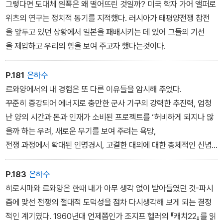
그렇다면 도대체 원폭은 왜 떨어뜨린 것일까? 미국 학자 가어 앨퍼로
위츠의 연구는 정치적 동기를 지적했다. 러시아가 태평양전쟁 참전
을 앞두고 있던 상황에서 일본을 패배시키는 데 있어 그들의 기선
을 제압하고 우리의 힘을 보여 주고자 했다는것이다.
P.181
은하수
르와양에서의 내 경험은 또 다른 이유들을 암시해 주었다.
꾸준히 증강되어 에너지로 충만한 군사 기구의 강력한 추진력, 엄청
난 양의 시간과 돈과 인재가 소비된 프로젝트를 ‘허비하게 되지나 않
을까 하는 우려, 새로운 무기를 보여 주려는 욕망,
전쟁 과정에서 확대된 인명경시, 고결한 대의에 대한 총체적인 신념
을 갖고 전쟁에 착수한 이상 아무리 끔찍한 수단이라도 받아들일 태
세가 되어 있던 태도 등등.
P.183
은하수
히로시마와 르와양은 한때 내가 아무 생각 없이 받아들였던 것-파시
즘에 맞선 전쟁의 절대적 도덕성을 점차 다시생각해 보게 되는 결정
적인 계기였다. 1960년대 언제쯤인가 조지프 헬러의 『캐치22』를 읽