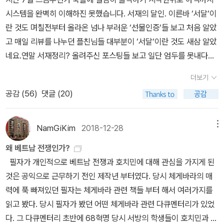
선물한 것보다 팟빵을 더 잘 활용하고 있는 것 같아서 뿌듯했는데, 내
준한 학대와 괴롭힘을 못견뎌 가해자를 살해한 아내, 자신을 괴롭히
각한다.그런고로 나는 그 어린 시절 자아가 조금씩 갖춰지기 시작하
시스템을 완벽히 이해하진 못했습니다. 서재의 달인. 이른바 ‘서달‘이
가 선물한 구독권 3개월이 지나자 자신이 스스로 정기구독을 신청했
고 모욕한 가해학생을 때린 피해학생(이런일은 아직까지 들어본적도
던 10대 때부터 주변의 아이들이 어떤 사람에게 꽂혀서 열광하는 것
란 것도 며칠전부터 올라온 넘나 부러운 ‘선물인증‘들 보고 처음 알았
다고 한다. 너무 좋은 걸 소개해줘서 고맙다고 하며 이 책을 선물해주
없지만)이들중 이성적이지 않은 쪽은 누구인가?이들중 자연스럽지
을 잘 이해하지 못했다. 또래의 친구를 좋아한다거나, 이성을 좋아하
고 매일 리뷰를 나누던 플친님들 대부분이 ‘서달‘이란 것도 새삼 알았
었다. 이것도 김혜리 기자의 팟빵에서 알게된 건데 들으면서 계속 내
않은 쪽은 어느쪽인가 이들중 그만 멈춰야하는 쪽은 어느쪽인가 폭력
고 사랑하는 것은 그럴 수 있다고 생각했는데, 그러니까 저 멀리 있는
네요.연말 서재정리? 올려주신 포스팅들 보고 일단 엄두를 못내다가
생각이 났다고. 이 동료와 나는 퇴근 후 술한잔도 자주 하는데, 자기가
에 폭력으로 대응하는것도 폭력이다? 폭력에 대응한 폭력은 해결책
사람들, 연예인이라거나 선생님 같은 존재에 열광하는 것, 그 감정을
다는 아니어도 소개해 드리고픈 느낌 좋았던 친구들만 올려봅니다.
읽기 위해서도 한 권, 나를 주기 위해서 또 한 권을 샀다고 했다. 으하
이 될 수 없지만 그것만이 해결책인것처럼 만든것은 누구인가? 폭력
더보기
좀처럼 이해하기가 어려웠다. 어린 시절에 돌아다니던 앙케트 항목-
스스로도 읽은 책들을 정리할 수 있어 뜻깊다 생각되네요.1월프로파
하하하하[블랙 박스]는 안그래도 내 장바구니에 있던 책인데 다정한
앞에 침묵하면, 이성적으로 대응하면 폭력은 저절로 멈춰지나? 폭력
공감 (
56
)
댓글 (20)
거기엔 늘 그런 질문이 있었다. 좋아하는 연예인, 좋아하는 작가, 좋아
일러 노트<한창 ‘제프리 다머‘ 등 연쇄살인마들에 관해 알아보면서
알라디너로부터 선물 받았다. 으하하하하하하하하하하. 지난 주에는
과 혐오에 대응해 가장 좋은 반응은 무엇인가? 그걸 판단하는건 누구
하는 누구누구는? 특히 나는 어릴 때부터 책을 많이 읽는 애로 주변
찾게 된 책입니다. 구글에 워낙 사진자료가 많아 (어린시절모습,체포
이렇게 내가 사지 않은 책들이 많이 생겼는데,[무법의 바다]도 그 중
인가??지금 누구에게 그 권능이 있나?밟으면 꿈틀하는것은 밟는 행
에 알려졌던 터라, 대부분의 사람들이 그 시절부터 책을 추천해달라
과정,재판과정등등)호기심을 자극했고 우리나라에서도 좀더 체계적
하나다. 이 책 신간에서 보고 궁금하지만 너무 두꺼워서 내가? 과연?
NamGiKim
2018-12-28
메뉴
위보다 내가 볼때 훨씬 자연스럽다. 밟는 모습을 보면 두렵다. 나도 밟
면서 어떤 작가를 좋아하느냐고 잘 묻고는 했다. 그럴 때 나는 한참 생
으로 신상공개를 했으면 좋겠다는 바램도 생기더군요.전직 FBI출신
이러고 사지 않았었는데, 선물로 똭- 아하하하하하하하[고통에 관하
힐 수 있는 위치이기 때문이다. 밟히기보다 밟을 수 있는 사람들은 암
왜 베트남 전쟁인가?
각한다. 좋아하는 작가? 좋아한다고?! 사람을?! 내가 그 사람을 좋아
요원이 그들의 심리를 추적하고 잘분석해 여러모로 경각심을 갖게 해
여]도 역시 사르고 벼르고 있었다. ‘뭄’과 ‘고통’에 관한 얘기라면 누구
만 중립적인 척해봐야 결국 밟는 쪽. 그들이 밟다가 오히려 할큄 당하
필자가 개인적으로 베트남 전쟁과 호치민에 대해 관심을 가지게 된
한다고? 그건 아닌데..... 단지 그 사람이 쓴 작품을 좋아하고 즐겨 읽
줍니다.>2월 3월아무튼 스릴러, 두려움과 떨림, 미국영어문화수업,
나 할 말이 많을 것이다. 꼭 사서 읽어봐야지, 하고 있었는데 마침 리
고 찔리고 피흘리면 밟는 쪽에 감정이입하기가 쉽다. 나는 밟히고 나
것은 공익으로 근무하기 전인 제작년 부터였다. 당시 체게바라의 매
는 것일 뿐인데.....내 친구 중에는 사람 자체에 빠지는 녀석이 있다.
타인의고통,페르마의마지막정리,아무튼 비건,나를 알기 위해서 쓴다,
뷰대회가 있다는 게 아닌가! 좋았어. 1등 상품 10만원은 내 거얏!! 하
서 꿈틀하거나 때로 밟은 자를 물고 할퀴는 등 저항하는 모습을 보면
력에 푹 빠져있던 필자는 체게바라 관련 책들 부터 해서 여러가지를
이 친구는 그러니까 김연아와 손열음과 김혜리 기자와 대미언 라이스
달리는 기차위에 중립은없다[아멜리 노통브에 홀딱 빠졌고 손택을 읽
고 읽던 책 제쳐두고 이걸 읽기 시작해서 다 읽긴 했는데, 읽고나니 백
폭력적이라기보다 안타까운 마음이 들고 감정이입이된다. 앞의 폭력
읽고 봤다. 당시 필자가 봤던 어떤 체게바라 관련 다큐멘터리가 있었
를 엄청 좋아한다. 그래서 이들의 콘서트나 GV나 강연 등의 자리에
고 내가 너무 미성숙한 인간이었구나 느꼈으며 <페르마의 마지막 정
자평도 못쓰겠다. 백자평도 못쓰겠는데, 리뷰가 과연? 잠정적 포기.
과 뒤이은 폭력은 결코같지 않다. 폭력은 옳지않다고 한다. 하지만 둘
다. 그 다큐멘터리 초반에 68혁명 당시 서방의 학생들이 호치민과 체
는 빠짐없이 참석한다. 이 친구 때문에 김혜리 기자의 무슨... 뭐더라
리>는..정말 수학에 대한 지난 편견과 지루함을 모조리 지우게 만든