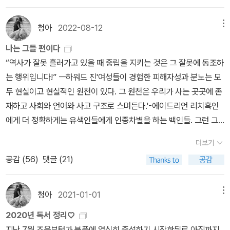
다.타미야, 이모 졸려..그러자 타미는 벌떡 일어나서 응 이모 잘자, 이
물게 아름다운 인간들도 있다. 그러나 백 명의 사람이 있다면 그중 9
러고 방을 나섰다. 잠이 드는 내 마음은 사랑과 행복으로 폭발할 것 같
0명은 추하기 짝이 없고, 처음엔 가면을 쓰고 아름다운 척 잘 포장했
청아
2022-08-12
메뉴
았다. 타인이 내 옆에 누워서 잠들기 전에 이야기를 들려준단은 것에
던 사람도 결국에는 결정적일 때 추한 면모를 드러내고 말기 때문에
서 궁극의 행복이 찾아온 것 같았다. 나 아닌 다른 사람과 함께 잠드는
나는 그들 편이다
나는 인간과 섞이지 않는 편을 택하고 만다.어릴 때도 또래 아이들이
것에서 이 정도의 행복이 찾아오기도 하는 것인가, 그 마음이 게속 내
“역사가 잘못 흘러가고 있을 때 중립을 지키는 것은 그 잘못에 동조하
노는 모습을 지켜보면 유독 그런 추한 꼴이 눈에 잘 들어오곤 했다. 그
게 남아 있다.책을 샀다.[코스모스]는 회사 동료1 와 함께 읽으려고
는 행위입니다!” ㅡ하워드 진'여성들이 경험한 피해자성과 분노는 모
래서 그런지 나는 친구가 거의 없는 편이었다. 조용히 구석에서 늘 책
샀다. 아니, 이 동료가 [세계 끝의 버섯]을 다 읽어낸 거다. 그리고는
두 현실이고 현실적인 원천이 있다. 그 원천은 우리가 사는 곳곳에 존
만 읽고 있으니 어른들은 애가 너무 내성적이라 큰일이라고, 몹시 걱
이제 자신이 고른 책을 읽자는 게 아닌가. 그게 코스모스 였다! 마침
재하고 사회와 언어와 사고 구조로 스며든다.'-에이드리언 리치흑인
정하기도 했다. 그러나 이런 나도 먹고살아야 하므로 가면을 쓰는 법
여동생 집에 가니 깨끗한-사놓고 안읽은- 보급판 코스모스가 있어서
에게 더 정확하게는 유색인들에게 인종차별을 하는 백인들. 그런 그
을 찾았고, 사회적 가면을 쓰고는 지금까지 잘도 버티면서 이 한국이
가져왔다. 내가 집에서는 책을 잘 못읽으니 가지고 다니면서 읽어야
들을 향해 시위하고 반발하는 흑인들유대인을 학살했던 나치들그런
라는(이기심과 탐욕이 넘쳐나는 인간이 유독 많은) 땅에서 살아가고
더보기
되는데 하드커버 코스모스는 무거워도 너무 무거웠다. 사이즈도 어마
나치들을 찾아내어 응징한 모사드장애인 이동권에 손놓고 있는 정치
있다. 그래서 넌 고매하느냐? 누군가 묻는다면 나 또한 이기적이고
공감 (
56
)
댓글 (21)
어마하게 크고. 그래서 내심 보급판으로 사야지, 했는데 여동생 집에
인들, 그것에 무관심하고 침묵하는 비장애인들. 이런 이들의 이동을
탐욕...(적이지는 않은 것 같지만 아예 없지도 않다)도 있는 평범하고
있는게 보급판이었을 줄이야!! 그러니까 이건 산 건 아니고 가져온 거.
훼방놓는 장애인들근로자를 좀더 착취해 이익을 늘리려 갖가지 불리
비루한 인간일 뿐이다. 특히 대개의 인간이 그렇듯이 연애할 때 나는
ㅎㅎ[걸리 드링크]는 회사 동료2의 선물이다. 일전에 이 동료에게 김
한 (노동자에게) 시스템을 만들어 놓은 고용자들.(하청에 하청 또는
청아
2021-01-01
메뉴
세상 찌질한 모습을 드러내기도 한다(지금은 덜 하다고 생각). 그러므
혜리 기자의 팟빵을 선물한 적이 있는데 이 친구가 그걸 열심히 들으
하청에 하청에 하청까지)그런구조, 임금과 불합리한 근로조건을 개선
로 모든 인간은 그 비루한 면모를 서로에게 들키지 않을 정도로, 아니
2020년 독서 정리♡
면서 세상에, 거기에서 듣고 알게된 책을 사서 읽기도 하는 거다. 내가
하기위해 투쟁하는 노동자들 그 과정에서의 업무방해와 각종 불법꾸
굳이 드러내지 않을 정도의 거리를 두고 살아가는 게 가장 좋다고 생
지난 7월 즈음부턴가 북플에 열심히 출석하기 시작한뒤로 아직까지