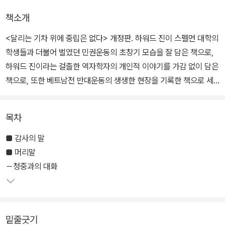
책소개
<달리는 기차 위에 중립은 없다> 개정판. 하워드 진이 스펠먼 대학의
학생들과 더불어 벌였던 민권운동의 초창기 모습을 잘 담은 책으로,
하워드 진이라는 걸출한 역자학자의 개인적 이야기를 가감 없이 담은
책으로, 또한 베트남전 반대운동의 생생한 현장을 기록한 책으로 세
계 여러 곳에 번역된 바 있다.
목차
남북전쟁이 끝난 뒤에도 사람들의 일상에 오래도록 남아 있었던 흑백
분리의 잔재들과 온몸으로 싸워 나갔던 평범한 이들의 용감한 일화들
■ 감사의 말
이 담겨 있다. 역사책에는 실리지 않은 이야기들이고, 흔히 '작은 행
■ 머리말
동'이라 일컬어지는 사례들로 가득하다. 그런 시절의 이야기를 담담
－청중과의 대화
히 서술하며, 하워드 진은 이 작은 행동들이 모여서 역사의 큰 줄기를
바꾼 것이라고 말한다.
밑줄긋기