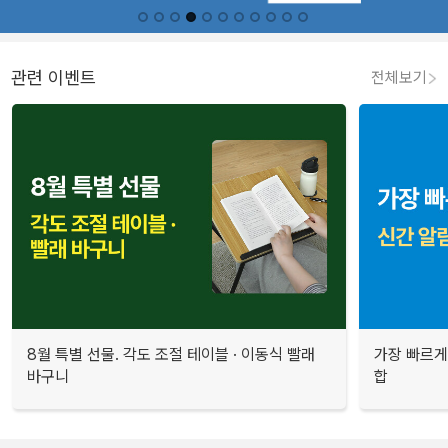
관련 이벤트
전체보기
8월 특별 선물. 각도 조절 테이블 · 이동식 빨래
가장 빠르게
바구니
합