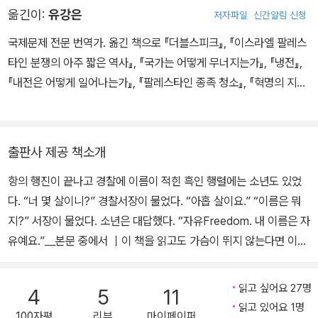
옮긴이:
유강은
저자파일
신간알림 신청
후 컬럼비아 대학교에서 역사학 박사학위를 받았다. 1956년 흑인들
만 다니는 학교인 스펠만 대학교의 역사학 교수가 되었고, 학생들과
국제문제 전문 번역가. 옮긴 책으로 『더블스피크』, 『이스라엘 팔레스
함께 흑인차별에 항거하는 민권 운동을 벌였다. 1964년 보스턴 대학
타인 분쟁의 아주 짧은 역사』, 『국가는 어떻게 무너지는가』, 『냉전』,
교로 자리를 옮겨 베트남 반전 운동의 선두에 섰으며, 1988년까지
『내전은 어떻게 일어나는가』, 『팔레스타인 종족 청소』, 『혁명의 지성
보스턴 대학교 정치학 교수로 재직했다. 반전·평화·인권 운동에 평생
사』, 『물러나다』 등이 있다. 『미국의 반지성주의』로 제58회 한국출
을 바친 실천적·진보적 지식인이었던 그는 노암 촘스키(Avram Noa
판문화상 번역 부문을 수상했다.
m Chomsky)와 더불어 ‘미국 현대사의 양심’이라 일컬어졌다. 대표
출판사 제공 책소개
적 저서는 민중의 시각에서 미국의 역사를 관찰한 《미국 민중사(A P
eople’s History of the United States)》로, 이 책은 1980년 출
항의 행진이 끝나고 경찰에 이름이 적힌 흑인 행렬에는 소년도 있었
간 당시 4,000부가 발행되었으나 2009년 말까지 200만 부가 팔려
다. “너 몇 살이니?” 경찰서장이 물었다. “아홉 살이요.” “이름은 뭐
나가며 베스트셀러가 되었다. 그 밖에 미국의 폭력과 법의 계급성을
지?” 서장이 물었다. 소년은 대답했다. “자유Freedom. 내 이름은 자
폭로한 《오만한 제국(Declarations of Independence)》, 자전적
유예요.”＿본문 중에서 ｜이 책을 읽고도 가슴이 뛰지 않는다면 이미
저서인 《달리는 기차 위에 중립은 없다(You Can’t Be Neutral on
당신은 청춘이 아니다｜ 그들이 한 일이라고는 단 한 가지뿐이었다.
a Moving Train)》 등과 《마르크스 뉴욕에 가다(Marx in Soho)》,
식당에 가만히 앉아 있는 것. 노래를 부르지도 않았고, 떠들지도 않았
읽고 싶어요 27명
4
5
11
《엠마(Emma)》 등의 희곡 3편을 남겼다. 그는 토머스 머튼 상, 유진
으며, 욕을 한 것도 아니었다. 단지 앉아 있었다는 이유로 그들은 얻어
읽고 있어요 1명
V. 데브스 상, 업턴 싱클레어 상, 래넌 문학상 등을 수상했다.
100자평
리뷰
마이페이퍼