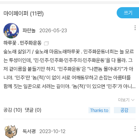
는 것은 그 잘못에 동조하는 행위입니다!” “내 인생의 첫 33년 동안
의 어린시절 이야기로 넘어가 1940년대 그가 폭격수로서 2차대전에
나를 둘러싼 세계는 이런 모습이었다. 실업과 열악한 일자리의 세계,
쓰기
마이페이퍼 (11편)
참전하며 1945년 4월 사상 최초로 네이팜폭탄을 프랑스 마을에 투
대부분의 시간을 비좁고 지저분한 곳에서 살면서 두 살, 세 살짜리를
하했던 이야기를 다루고, 베트남전과 베트남전 당시 하워드 진이 참
다른 사람들의 손에 맡기고 학교나 직장에 나가야 했고, 아이들이 아
파란놀
2026-05-23
메뉴
가했던 반전운동에 대한 내용을 다룬다. 베트남 전 파트 이후에는 19
파도 돈이 넉넉하지 않아서 개인 의사에게 데려가지 못하고 시간을
80년대 ‘미국민중사‘를 집필했던 시점과 미국내 자칭 보수주의자들
하루꽃 . 민주화운동
끌다 결국은 종합병원 인턴들의 손에 맡겨야만 했던 나와 아내의 세
과의 갈등 그리고 1991년 걸프 전쟁 이후 하워드 진의 활동을 알 수
숲노래 삶읽기 / 숲노래 마음노래하루꽃 . 민주화운동너희는 늘 모르
계. 전 세계에서 가장 부유한 이 나라에서조차 절대다수의 국민들은
있다. 이번 미국여행을 하면서 이 책을 읽으며 이런 생각을 하게 됐다.
는 투성이인데, ‘민·민주·민주화·민주주의·민주화운동’을 다 몰라. 그
이런 식으로 살아가고 있다. 그리고 적절한 학위를 갖추고 나서 그 세
하워드 진이나 말콤X, 놈 촘스키, 마틴루터킹 같은 민권운동가들이
저 겉이름을 붙들기만 하지. ‘민주화운동’은 “나쁜놈 몰아내기”가 아
계를 빠져나와 대학교수가 된 후에도, 나는 결코 그 세계를 잊지 않았
자유와 평등이라는 가치를 위해 지배계급과 억지스럽고 비상식적이
니야. ‘민주’란 ‘놈(적)’이 없이 서로 어깨동무하고 손잡는 아름터를
다. 나는 한 번도 계급의식을 버리지 않았다.” “나는 내가 사랑하는 건
기 짝이없는 불합리에 맞서 싸웠고, 목소리를 높였기 때문에 현재 내
함께 짓는 일꾼으로 서려는 길이야. ‘놈(적)’이 있으면 ‘민주’가 아니
조국, 국민이지 어쩌다 권력을 잡게 된 정부가 아니라고 설명하려 애
가 미국 백인들로 부터 차별받지 않는다는 생각이 들었다. 그렇다. 그
야. 아직 ‘바보’는 있더라도 ‘놈’이 없는 줄 알아보면서 저마다 스스로
썼다.” “이들 거대한 운동을 이끌어 낸 이름 없는 이들의 셀 수 없는
더보기
들의 목소리가 있었기에 미국사회가 변할 수 있었던 것이다. 그들에
눈뜨고 깨어나서 ‘사람’이 되자는 물결이 ‘민주화운동’이란다. 그래서
많은 작은 행동들은 이 역사에 빠져 있다. 그러나 이것을 이해할 때,
게 정말 감사할 따름이다. 책의 제목 ‘달리는 기차위에 중립은 없다‘가
공감 (
10
)
댓글 (0)
‘민주·민주주의·민주화’는 돌을 안 던지고 총을 안 쏘고 칼을 안 휘두
우리는 우리가 참여한 아무리 작은 저항 행동이라도 사회 변화의 보
뜻하는 바와 같이, 세상의 부조리가 있음에도 그것을 그냥 지켜만 보
른단다. 오직 ‘말’로 마음을 나누고, ‘말씨’를 심어 새길을 그리고, ‘말
이지 않는 뿌리가 될 수 있음을 알게 된다.” “인종 분리가 사라지더라
며 나몰라라 하는 것은 비겁함이 될 수 있다. 즉 우리 사회에서 부조리
씀’을 펴서 손수 살림짓기를 하는 길이 ‘민주·민주주의·민주화’란다.
독서괭
2023-10-12
도, 우리는 여전히 자유를 원할 것이고 여전히 모든 사람이 일자리를
메뉴
한 일이 벌어지거나 공권력이 남용되는 불합리한 사례가 일어난다면
그래서 ‘민주’와 ‘혁명’이 다르지. ‘민주’는 누구도 안 죽고 누구도 피