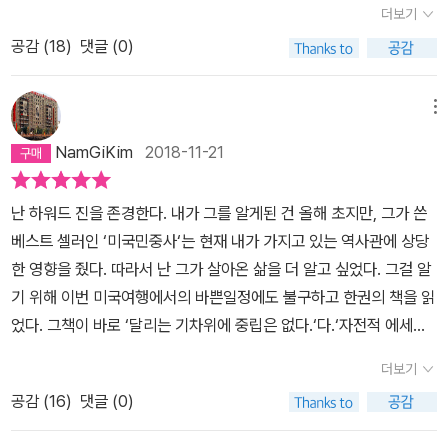
불구하고 내게 희망을 주는 사람들과 계속 조우하고 있다. 특히 미래
더보기
것을 알았던 사람이기도 합니다.역사 공부는 물리적으로 닿을 수 없
를 두 어깨에 짊어지고 있는 젊은이들이 그렇다.” 한 사람의 작은 노
공감 (
18
)
댓글 (0)
는 곳으로의 손쉬운 여행이라는 것을 다시금 느끼게 하는 책이었고
력이 역사의 큰 물줄기에 한데 녹아 혁명의 물꼬가 될 수 있다는 가슴
마치내가 그 현장에서 경험한듯 내내 가슴뛰었고 울컥했던 의미있는
뻐근한 확신을 느끼고 싶은가. 간단하다. 이 책 『달리는 기차 위에 중
시간이었습니다.이런 지식인들과 시민들덕에 총기사고가 끊이지 않
립은 없다』를 읽기만 하면 된다. ｜1993년 여름, 이 책이 쓰여진 그
메뉴
고 의료보험이 사회악이 되어버린 미국에게도 희망이 있다고 생각됩
때로부터 우리는 얼마나 멀리 와 있는가?｜ 『달리는 기차 위에 중립
NamGiKim
2018-11-21
니다.
은 없다』는 긴 설명이 필요하지 않은 책이다. 하워드 진이 스펠먼 대
학의 학생들과 더불어 벌였던 민권운동의 초창기 모습을 잘 담은 책
난 하워드 진을 존경한다. 내가 그를 알게된 건 올해 초지만, 그가 쓴
으로, 하워드 진이라는 걸출한 역자학자의 개인적 이야기를 가감 없
베스트 셀러인 ‘미국민중사‘는 현재 내가 가지고 있는 역사관에 상당
이 담은 책으로, 또한 베트남전 반대운동의 생생한 현장을 기록한 책
한 영향을 줬다. 따라서 난 그가 살아온 삶을 더 알고 싶었다. 그걸 알
으로 세계 여러 곳에 번역된 바 있다. 그렇게 널리 알려진 책이기도 할
기 위해 이번 미국여행에서의 바쁜일정에도 불구하고 한권의 책을 읽
뿐더러, 이전 세대의 많은 독자들이 이 책을 읽었다. 그러나 지금 우리
었다. 그책이 바로 ‘달리는 기차위에 중립은 없다.‘다.‘자전적 에세
의 현실은 하워드 진이 이 책을 쓸 당시의 불합리, 부족한 정치적 자
이‘인 이 책은 1950년대 하워드 진이 스펠먼 대학 교수로 있으면서
유, 희망을 갈구하는 대중들의 우울한 일상과 크게 다르지 않다. 지금
더보기
겪었던 일들과, 당시 미국사회에 만연해 있던 인종차별에 맞서 흑인
의 20대, 30대가 이 책의 존재를 새로이 발견하고 용기를 얻기를 바
공감 (
16
)
댓글 (0)
들이 어떠한 방식으로 지배계급에 맞서 자신들의 권리를 주장하고 저
라면서 개정판을 펴낸다. “역사가 잘못 흘러가고 있을 때 중립을 지키
항했는지에 대한 내용을 초반에 다루고 있다. 거기서 잠시 하워드 진