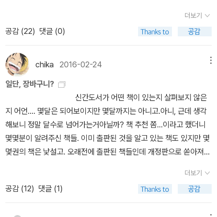
음, 굳이 여기에 한 줄 쓰자면, 나는 [저주 토끼]로 정보라를 먼저 만
중 누군가의 편을 들어야한다면 나는 후자의 편을 들것이다.현실에서
게베라의 사진을 들고 시위를 하는 장면이 나왔었다. 그 학생들은 'H
(기억이 안 난다)를 같이 가 본 적이 있는데 아, 이렇게도 사람을 좋아
최고의 책입니다.정희진을 알게되어 기뻣고, 하워드 진은 <오만한 제
났고 작가 자체에 대한 호감은 있지만 작가의 다른 작품을 꼭 찾아 읽
더보기
다윗과 골리앗의 싸움이 가능하기나 한가? 다윗과 골리앗이 100미
o Ho Ho Chi Minh!! Che Che Che Guevara!!'를 외치며 거리를
할 수 있는 것이구나 약간 객관적인 감상자가 되어 친구를 관찰하고
국>을 읽고 미국사에 관한 제 스승이라 믿는 분입니다.]3월 읽지않은
어봐야지, 하진 않았더랬다. 이번 책도 재미있게 읽었지만, 정보라 나
공감 (
22
)
댓글 (0)
터 달리기에 동일한 출발선상에 서서 출발하는것이 평등인가? 다윗
행진했다. 그 장면이 굉장히 인상적이었고, 호치민이라는 인물에 대
온 적이 있다. 그때도 그렇지만 지금도 친구의 그 열정과 에너지가 참
책에 대해 말하는 법,광기와 우연의 역사,미투의 정치학사르트르 구
오는대로 다 읽어주겠어! 하는 마음이 생기지는 않는다. 누가 좋아하
은 그걸 바래야하나? 골리앗이 다윗을 먼저 때렸는데 폭력은 나쁜거
해 관심을 가지게 되었다. 그러면서 베트남 전쟁도 관심을 가지게 되
대단하다고 생각한다. 그러면서도 한편으로는 어떻게 사람 자체를 좋
토,셜록 시리즈[피에르 바야르도 놀라운 작가임에 분명합니다. 문학
는 작가를 물을 때 내가 대답할 수 있는 작가는 아니다.[컬티시]는 우
니까 다윗은 말로 타이르는게 올바름인가? 정작 시스템을 만드는 사
었다. 사실 그 전 까지만 해도 필자는 호치민이나 베트남 전쟁에 대해
아할 수가 있지? 싶어진다. 김연아가 아이스링크 위에서 혼신의 힘을
chika
2016-02-24
메뉴
교수이자 정신분석가인 그의 배경이 글에서도 분명하게 전해져 그 나
리가 이미 알고 있는 어맨다 몬텔의 책이다. 이번에는 ‘광신’에 다루고
람들. 그들은 올바르게 살아가고 있나? 올바름은 대체 누가 결정하고
잘 몰랐다. 당시 필자가 알던 베트남 전쟁은 '돈을 벌고, 많은 한국인
다해 연기할 때, 손열음이 강렬하게 타건을 하면서 훌륭한 연주를 들
름의 통찰과 재치에 놀라움을 더합니다. 사르트르의 <구토>는 대체
있다고 하는데, 아니 이런 거 너무 흥미롭지 않나. 마침 고통에 관하여
일단, 장바구니?
있나 불법인 사람은 없다. 불법한 행위를 했다고 해서 사람마저 불법
들의 희생이 있었던 전쟁'정도였다. 호차민과 베트남 전쟁에 대해 공
려줄 때, 대미언 라이스의 몇몇 음악에 감동할 수는 있다. 그렇지만 나
로 이해할 수 없었는데 어디선가 주워들은 바로는 뇌과학적으로 봤을
에서도 사이비 종교 얘기가 나오는데 연결지어 읽어도 좋을 것 같다.
신간도서가 어떤 책이 있는지 살펴보지 않은
이라고 표현하는 것은 모순이다. 사람이 어떻게 불법일 수 있는가?
부하며 지금까지 왜곡된 관점을 가지고 있었다는 사실을 알게 되었
는 그들이 만들어낸 ‘예술’을 사랑할 뿐이지 그 사람 자체를 좋아하게
때 ‘완벽히 이해 못하는 글이어도 뇌활성에 도움을 준다‘는 말이 떠올
아, 어제 읽은 소설 [까만 머리의 금발 소년]에서도 능력 있는 프로 파
지 어언.... 몇달은 되어보이지만 몇달까지는 아니고.아니, 근데 생각
ㅡ엘리 위젤,노벨 평화상 수상자,홀로코스트 생존자
다. 베트남 전쟁에 대해 알면 알수록 베트남을 침략한 미국에 대해 더
되는 일은 거의 없다.하물며 작가란... 작가의 글이란. 작가를 좋아한
라 괴로움을 이겨내고 완독했습니다.그래도 누구에게도 권할 자신은
일러가 나와 자신은 종교를 믿지 않는마뎌 그러나 불교의 ‘선’은 믿는
해보니 정말 달수로 넘어가는거아닐까? 책 추천 쫌...이라고 했더니
더욱 부정적으로 보게 되었다. 그 나라를 침략하여 수백만의 베트남
다는 것이란. 내게는 정말 어려운 일이다. 알면 알수록 싫어지는 인간
없네요.]4월 5월총균쇠,여행의 이유,사피엔스[총균쇠 한 번은 꼭 읽
다고 했다. 그건 왜냐고 물으니, 서양의 종교는 타인을 믿는 거지만 동
몇몇분이 알려주신 책들. 이미 출판된 것을 알고 있는 책도 있지만 몇
인을 공중폭격과 고엽제로 학살했던 것이 바로 미국이기 때문이
이 많은 집단이 ‘작가’라고 생각해서 더 그런 것 같다. 한국 작가의 글
어야 하는 책이었던게 맞구나 느꼈고 김영하에 입문, 사피엔스는 총
양의 선은 나를 믿는 거라고 하더라. 이건 정확한 구절을 한 번 인용해
몇권의 책은 낯설고. 오래전에 출판된 책들인데 개정판으로 쏟아져나
다. 최근 박항서 감독이 스즈키컵을 우승으로 이끌면서 한국과 베트
을 잘 읽지 않는 이유 중 하나이기도 하다. 같은 땅에 살다보니 굳이
균쇠 읽은 뒤라 조금 가볍게 느껴졌지만 흥미롭게 읽었습니다]5월 6
야겠다. 어맨다 몬탤의 [워드 슬럿] 읽고난 뒤에 어맨다 몬텔을 내가
오는 책들도 있고.그런데 돈가치가 떨어지고 있다는 걸 증명이라도
남의 관계가 돈독해지고 있다. 즉 우리가 베트남 전쟁에 대해 제대로
알고 싶지 않은 정보들(그들의 치부까지도)을 너무 잘 알게 되고, 그
더보기
월폭풍의 언덕,암호의 과학,추운 나라에서 돌아온 스파이,팅거테일러
또 읽게 될 거라고 생각하진 않았는데, 광신이라니, 너무 흥미로워 사
하듯 책값은 나날이 올라가고 있는 것 같아. 페이지 분량으로 봐서 비
알아야할 때인 것 같다. 즉 과거 우리가 가지고 있었던 반공주의적인
런 유쾌하지 않은 인간이 쓴 글을(글은 또 얼마나 포장하기 쉬운가)
공감 (
12
)
댓글 (1)
솔저스파이,나쁜 사람에게 지지않기위해 쓴다,장미의이름[<암호의
고 말았다.미래는 예측불허 그리하여 생은 의미를 갖는 것.나는 타인
싼 가격이라 예상되기도 하지만 그래도 점점 더 그런 책들이 늘어나
도그마에서 벗어나 베트남 전쟁과 호치민을 바라봐야 한다. 따라서
굳이 읽고 싶지 않을 때가 많다. 게다가 한국에서의 ‘작가’들은 젊을
과학>은 <페르마의 마지막정리>를 쓴 ‘사이먼 씽‘의 책입니다. 페르
과의 약속을 아주 잘 지키는 사람이다. 친구를 만나기로 한 시간 약속
고 있.... 아, 책 사고 싶다. 책 읽을 시간이 모자라니 그냥 책 사재기라
오늘은 지금까지 필자가 읽거나 감상한 책이나 영상들을 소개하고자
때와 달리 늙을수록 추한 면모를 잘 드러낸다(애초에 인간이란 존재
마 만큼은 아니어도 역시 재밌는 책이예요. 엘리자베스 시대부터 1,2