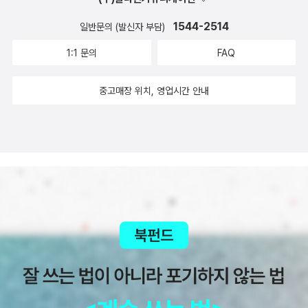
하면서 지금도 직장생활을 힘겹게 이어가고 있고, 지나친 야근으로
에 중립은 없다>가 개정판이 나왔다. 오른쪽 책이 내가 가지고 있는
다. 4. 전환시대의 논리 대한민국의 민주화 운동가이자 언론
는데 조개나 줍고 있다”는 말. 이 말이 나는 그의 본질이라고 생각한
는다면 이미 당신은 청춘이 아니다' 나는 청춘일까. 청춘이고 싶은
인해 어깨와 뒷목이 뭉쳐 한의원에 가 침을 맞았을 지언정, 나는 이 회
구판. 왼쪽이 이번에 새로나온 책이다. 개인적으로는 내가 가지고 있
1544-2514
일반문의 (발신자 부담)
인인 리영희 선생께서 쓰신 책이다. 리영희가 쓴 전환시대의 논리 또
다. 그 이후로 그가 쓴 글은 포장을 잘한 가짜로 보인다. 세상에는 해
마음과 그렇게 되지 못하는 괴리 속에서 나의 청춘은 저 멀리에서 멈
사를 그만둬도 다른 루틴을 반드시 만들어야 겠다는 생각을 한다. 뭐
는 게 더 맘에 드네... 뭔가 정말 '중립'이라는 걸 생각하게 하는 것 같
한 베트남 전쟁에 대해 아주 심도있게 다루고 있다. 2000년대 들어
일이 밀려와도 조개를 줍는 사람들이 있다. 드물지만 있다고 믿는다.
춰 있다. 다시, 가슴뛸 수 있을까. 너무 오래 나는 멈춰 있다. 정말 다
1:1 문의
FAQ
가 됐든 돈을 벌기 위해서도, 그리고 그보다 크게는 내가 무너지지 않
아서 말이다. 어쨌든 이 책은 정말 추천이고. 이 후에 하워드 진의 책
와서 출판된 전환시대의 논리의 분량은 대략 500페이지 정도 되는데
그리고 나는 작가라면 해일이 밀려와도 조개를 주울 줄 알아야 하는,
시 뛸 수 있을까. 이 책은 하워드 진의 자전적 에세이다. 진보적 지식
기 위해서, 한없는 게으름의 바다로 빠지지 않기 위해서라도, 일정한
이 나올 때마다 샀었다.. 제대로 읽은 건 뭐였지..? 흠냐흠냐. 아
그중에 1/5은 베트남 전쟁에 대해 다루고 있다. 베트남 전쟁에 대한
조개를 주워야만 하는 사람의 심정을 알아야만 한다고, 아니 그 조개
인이 행한 일들의 기록이다. 행동하고 행동할 수밖에 없었던 것에 대
중고매장 위치, 영업시간 안내
시간에 나가서 일정한 시간에 돌아오는 무언가를 해야겠다고 생각한
일랜드인이 쓴 하드보일드 누아르라. 시적인 문체와 흡인력 있는 전
내용은 1부와 2부로 나누어져 있는데, 1부는 19세기 프랑스의 식민지
를 주울 수밖에 없는 심정에 머리가 아닌, 가슴으로 공감해야 한다고
한 이야기다. 어쩌면 오래 전의 일들이라고 할지 모르지만 사회운동
다.이제, 똠양꿍이나 먹으러 가야겠다.치밀한 나인 것이다.
개.. 라고 소개하고 있다. 기본적으로 아일랜드인의 문학적 재능을 믿
지배부터 제1차 인도차이나 전쟁까지의 내용을 다뤘고, 2부는 남북분
생각한다. 그런 글을 쓰는 사람, 글이 곧 삶인 사람, 말과 글, 삶이 일
에 있어서의 기본적인 토대는 같은 것 아니겠는가. 뭐, 지금 시대가 역
는 나에게는 이 책이 상당히 매력적으로 다가옴을 부인할 수 없다. 게
단 이후 1975년 북베트남의 통일까지의 내용을 다뤘다. 박정희 정권
치하는 작가가 아니라면 쉽사리 인간으로서 좋아할 수가 없다. 그런
행해 과거로 가고 있기도 하고..... 가족에게 권하는 인문학- 대한민
다가 철학박사이고 25년동안 세계를 누비며 경험을 했다 하니 더더
시기 국가가 국민에게 강요했던 반공주의라는 맹목적인 이데올로기
데 그런 작가는 드물다. 그렇지 않은가? 인간은 모순덩어리이기 때문
국 보통 가족을 위한 독서 성장 에세이 김정은, 휴머니스트, 2016.
욱. ....미국추리작가협회상인 에드거 상과 매커비티 상 최종심에 올
에서 벗어나 국내 최초로 베트남 전쟁을 민족해방세력 대 제국주의
에, 나약하기 때문에 글과 달리 삶은 비루해지기 쉽다. 그런 점에서 하
1. “우리 가족, 함께 성장하다” 새해, 설날도 다가오고. 열풍을 가
랐다.《포츠머스 헤럴드》는 이 작품에 대해 '스토리는 어둡고 스타일
세력이라는 관점에서 해석하였다. 즉 박정희 군사독재 시기 리영희
워드 진은 글과 말과 삶이 일치한 드문 사람이었다. 진은 태생부터가
져온 응답하라 1988이라는 드라마가 가족의 가치를 조명하며 가족
은 최고급 아일랜드 위스키처럼 우아하고 부드러우며 여유롭다' 라고
선생은 이 책을 통해 새로운 패러다임을 제시했다. 물론 그런 관점을
가진 자 편에 서기 어려웠다. 그의 부모는 유럽에서 이주한 유대인 노
에 대한 옛 향수를 자극하고 가족애를 드높였다. 그런 분위기 속에서
평했으며, 작가이자 평론가인 데이비드 민스는 '엘모어 레너드와 제
싫어하는 보수세력의 경우 이 책의 관점을 매우 싫어하겠지만 군사독
동자였고, 진 그 자신도 어릴 때부터 노동을 해야만 했다. 어렵사리 구
눈에 띄는 책이다. 한 가족이 함께 독서를 하며 성장해 가는 이야기.
임스 조이스가 함께 손을 잡고 써낸 것 같다'는 등 극찬을 아까지 않았
재 정권의 탄압에도 불구하고 새로운 시각에서 베트남 전쟁을 해석했
한 찰스 디킨스의 소설을 읽으면서 문학에 빠져들었고, 자신의 경험
어랏. 근데 이 가족도 심상치는 않다. 아빠는 파업중, 엄마는 직업병으
다. - 알라딘 소개글 中 경찰이었다가 권력의 개가 되길 거부하고 아
다는 점에서 분명 읽어볼 만한 책이자 명저다. 5. 왜 호찌민
들-평화집회에서 맞은 곤봉 세례, 전쟁에 징집당해 목격한 참혹함, 노
로 백수라고? 아이들은 어떻게? 이런 상황에서 독서를 통해 서로 공
일랜드 최초의 사설탐정이 된 잭 테일러의 이야기. 한번 사서 읽어봐
인가 치과의사이자 한베평화재단 이사역을 맡고 있는 저자 송필경 선
동자조합을 설립해 일하면서 몸소 겪은 자본주의의 폐해, 가난한 집
감하고 소통을 했다는데..... 아 이런, 부러운 가족......요즘 들어 기가