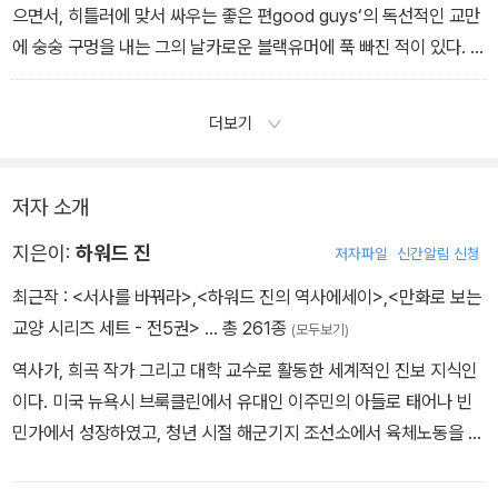
으면서, 히틀러에 맞서 싸우는 좋은 편good guys‘의 독선적인 교만
에 숭숭 구멍을 내는 그의 날카로운 블랙유머에 푹 빠진 적이 있다. 헬
러가 만들어 낸 광인이지만 현명한 반反영웅, 폭격수 요새리언
은 ‘적‘에 관해 이야기하는 동료 비행사에게 ˝어느 편이든 너를 죽이
더보기
려고 하는 게바로 적˝이라고 경고한다. 이때쯤이면 나는 우리가 ‘우
리 편‘
사람들-르와양의 프랑스인들만이 아니라 플제니의 체코인.
저자 소개
한커우漢口와 타이완의 중국인까지도-을 거듭해서 폭격했다는 사실
지은이:
하워드 진
저자파일
신간알림 신청
을 알고 있었다. 1970년대 초반 『전후의 미국PostuarAmerica」이
란 책을 쓰면서 나는 제2차 세계대전에 관한 장의 제목을 ‘최고의 전
최근작 :
<서사를 바꿔라>
,
<하워드 진의 역사에세이>
,
<만화로 보는
쟁‘이라고 한껏 비꼬아 붙였다.
교양 시리즈 세트 - 전5권>
… 총 261종
(모두보기)
역사가, 희곡 작가 그리고 대학 교수로 활동한 세계적인 진보 지식인
이다. 미국 뉴욕시 브룩클린에서 유대인 이주민의 아들로 태어나 빈
민가에서 성장하였고, 청년 시절 해군기지 조선소에서 육체노동을 하
였다. 제2차 세계대전에 폭격수로 참전하였는데 이때, 전쟁에 환멸을
느끼고 반전주의자가 되었다. 27세에 뉴욕 대학교에 입학하였고, 이