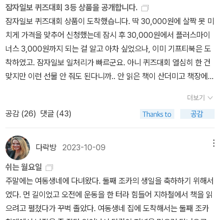
가져야 할 것입니다. 우리 모두가 투표를 할 수 있더라도, 사람들이 여
잠자일보 퀴즈대회 3등 상품을 공개합니다.
그것에 맞서야 한다는 얘기다. ‘달리는 기차위에 중립은 없다.‘라는 말
흘리지 않으면서, 모두 ‘사람’으로 서자고 하는 길이야. ‘혁명’은 늘 놈
전히 굶주린다면 우리는 자유롭지 못할 것입니다. (…) 노래하는 것만
잠자일보 퀴즈대회 상품이 도착했습니다. 딱 30,000원에 살짝 못 미
에서 하워드 진이 전하고자 하는 의미가 바로 그것이라 생각한다. 이
(적)을 세우고 찾아. 놈은 ‘사람’이 아니라고 여기기에, 모든 놈을 미
으로는 충분하지 않습니다. 우리에게는 학교와 배움이 필요합니다.
치게 가격을 맞추어 신청했는데 잠시 후 30,000원에서 플러스마이
와 같은 면에 있어서 하워드 진은 우리나라의 민주화 운동가이자 ‘전
워(혐오)하면서 고꾸라뜨려서 죽이려는 불싸움이 ‘혁명’이란다. 그러
(…) 기억하십시오. 우리는 흑인들의 자유만이 아니라 모든 인간 정신
너스 3,000원까지 되는 걸 알고 아차 싶었으나, 이미 기프티북은 도
환시대의 논리‘ 저자인 리영희 선생과도 많이 비슷한 부분이 있다. 리
니 총칼을 쥔 무리조차 그들 스스로 ‘군사혁명’이라 이름을 붙여. 이란
의 자유를 위해, 모든 인류를 감싸 안는 더 큰 자유를 위해 싸우고 있
착하였고. 잠자일보 일처리가 빠르군요. 아니 퀴즈대회 열심히 한 건
영희 선생은 언론인이고, 하워드 진은 역사학자라는 점이 차이기는
같은 나라에 있는 ‘혁명수비대’는 그곳 우두머리(독재자)를 안 따르면
는 것입니다.” “의심의 여지없이, 어떤 나라의 사법 체제든 정치적 반
맞지만 이런 선물 안 줘도 된다니까.. 안 읽은 책이 산더미고 책장에
하지만 말이다.이번 여행을 하며 정말 의미있는 독서를 했다. 지난 7
모두 놈(적)이기에 싸그리 잡아죽이려는 무리란다. 다시금 짚고 살피
대파에게는 커다란 역경으로 다가온다. 그러나 인간은 기계가 아니
자리도 없다니까, 아 나 원 참, 이래서..사랑합니다. 잠자일보. 저의 선
일 보스턴에 있는 하워드 진의 묘를 방문하여 ‘인터내셔널가‘를 부르
렴. 너희가 참으로 ‘민주’를 바라는 터전이라면 어느 누구도 미워(혐
며, 순응을 강요하는 압력이 아무리 강력하다손 치더라도, 사람들은
더보기
택은 잠자냥표 럭키박스.. 로 하려고 하였으나 일단 가격이 초과하여
며 그를 기렸다. 앞으로도 그의 정신을 기리겠다!!
오)하지 않아야 한단다. 놈을 미워하는 무리는 사랑이 없고 사람탈을
불의라고 간주하는 것에 대항하여 감히 자신들의 독립을 선포하게 된
공감 (
26
)
댓글 (43)
ㅋㅋ 수정을 했습니다.1. <타인의 고통>은 알라딘 직배송 중고 최상
쓴단다. 싸워서 죽여없애고 고꾸라뜨리려면 ‘놈’은 ‘사람’이 아니고
다. 그러한 역사적 가능성에 희망이 존재한다.”
이 있어서 이미 담아놨었기에 이걸로 가격까지 써서 신청했는데, 글
‘사랑’도 아니어야 하는데, ‘사람 아닌 놈’을 죽이려는 쪽도 먼저 ‘사람
쎄 '선물인데 무슨 중고냐'며 새 책으로 보내셨지 뭡니까? 에이 참, 최
다락방
2023-10-09
메뉴
이 아니’어야 사람을 죽이지. 돌을 들지 않고, 주먹을 휘두르지 않으면
상인데 중고가 뭐 어때서.. 돈 아깝게.. 나 원 참,사랑합니다. 잠자일
서, 가만히 눈뜨고 깨어난 사람이 일으킨 ‘사람물결·사랑바람’이 바로
쉬는 월요일
보.(하트)2. <달리는 기차 위에 중립은 없다>는 잠자냥표 럭키박스
‘민주·민주주의·민주화운동’이란다. 2026.5.18.달.ㅍㄹㄴ글 : 숲노래
주말에는 여동생네에 다녀왔다. 둘째 조카의 생일을 축하하기 위해서
에 있는 하워드 진의 <역사의 힘>은 품절이고 직배송중고도 없어서
·파란놀(최종규). 낱말책을 쓴다. 《열두 달 소꿉노래》, 《새로 쓰는 말
였다. 먼 길이었고 오전에 운동을 한 터라 힘들어 지하철에서 책을 읽
대체함. 기대되네요. 3. <미시시피씨의 결혼>은 가격 맞추려고 보관
밑 꾸러미 사전》, 《미래세대를 위한 우리말과 문해력》, 《들꽃내음 따
으려고 펼쳤다가 꾸벅 졸았다. 여동생네 집에 도착해서는 둘째 조카
함에서 저가순으로 검색해보니 딱 눈에 띈 자냥오별의 뒤렌마트 희
라 걷다가 작은책집을 보았습니다》, 《우리말꽃》, 《쉬운 말이 평화》,