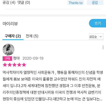
나 나는 역사의 불확실성을, 뜻밖의 일이 벌어질 가능성을, 바꿀 수 없
공감 (
4
)
댓글 (0)
는 것처럼 보이는 것들을 바꾸는 데 있어 인간 행동의 중요성을 확신
한다.” “우리가 희망을 잃지 않으려면, 바로 이러한 장기적인 변화를
반드시 응시해야 한다고 나는 생각한다. 비관주의는 자기 충족적인
쓰기
마이리뷰
예언이 된다. 그것은 우리의 행동 의지를 무력하게 만듦으로써 자기
자신을 재생산한다. 우리에겐 지금 이 순간에 보는 것을 앞으로도 계
구매자 (2)
전체 (5)
속 보게 될 것이라고 생각하는 경향이 있다. (…) 평범한 사람들은 얼
마간은 겁을 먹을 수 있고 농락당할 수 있지만 가슴속 깊이 상식을 지
메뉴
니고 있으며, 조만간 그들을 억압하는 권력에 도전할 길을 찾게 된
청아
2020-09-19
다.” “우리가 적들에게 포위된 소수에 불과했을 때, 운동에서 조우한
그토록 많은 사람들의 아름다운 인간성이 미래를 표상한다고 상상하
역사학자이자 열정적인 사회운동가 , 행동을 통해자신의 신념을 학생
는 것은 피가 끓는 경험이었다. 언젠가 그러한 사람들의 세상이, 함께
들에게 몸보 보여준 미국의 훌륭한 교수였던 하워드 진의 자전적 에
일할 수 있고 모든 것을 나눌 수 있으며 즐겁게 놀 수 있고 인생을 걸
세이 입니다.2차 세계대전에 참전했던 경험과 그 이후 반전운동, 분
고 믿을 수 있는 사람들만이 존재하는 세상이 도래할 수 있는 것처럼
리주의인종정책에 대한 반대시위등 미국의 전쟁과 역사적 급변기의
보였다.” “나는 세계에 관한 내 친구들의 비관주의적 태도에 공감해
현장의 중심에 있었던 인물입니다.대단하고 눈에 띄는 큰 일보다는
보려고 애써 왔지만, 어디에서나 벌어지는 그 모든 끔찍한 일들에도
작고 소소한 용기와 행동들이 모여 더 놀라운 변화를 이룰 수 있다는