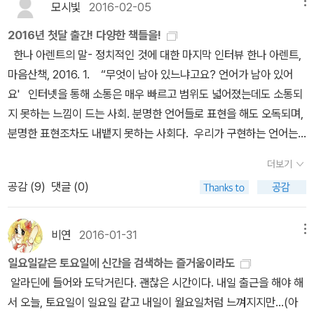
이 정해져 있다면 집에서 출발하여 약속 장소까지 얼마나 걸리는지
도, 하고 싶다.
모시빛
2016-02-05
메뉴
한다. 1. 베트남 10000일의 전쟁 캐나다 종군기자인 마이클
가 그런지도). 나이 들면서 망가지는 작가들을 여럿 보게 되는데 최근
차 대전을 거쳐 최근에 이르기까지 암호의 역사와 숨겨진 놀라운 뒷
머릿속으로 계산하고 그것보다 20~30분 정도 먼저 나가서 대부분
매클리어가 쓴 베트남 전쟁 서적이다. 1945년 미국의 OSS요원들이
엔 강준만이 나의 그 리스트에 올랐다(그는 왜 살아있는 권력에는 입
2016년 첫달 출간! 다양한 책들을!
얘기들로 가득합니다.존 르카레는 한 번 빠지면 헤어나오기 힘든 스
먼저 나가 기다리는 편이다. 나는 약속 시간을 안지키는 걸 잘 이해하
베트남에 들어가 베트민 조직을 훈련시키는 과정부터 1946년 프랑
을 꾹 다물고 한없이 작아지기만 하는가? 마봉춘을 비판하려면 조선
한나 아렌트의 말- 정치적인 것에 대한 마지막 인터뷰 한나 아렌트,
파이소설의 진수를 보여줍니다.]7월 8월희박한 공기속으로,자기앞
지 못한다. 내가 할 수 있는 최선은, 약속 시간 못지키는 상대에게 화
스의 재침략과 1954년 디엔비엔푸 전투, 분단된 베트남과 응오딘지
일보부터 비판하라. 아직도 민주당만 까고 있는가? 국힘부터 까라.)
마음산책, 2016. 1. “무엇이 남아 있느냐고요? 언어가 남아 있어
의 생,보이지 않는 여자들,낯선시선 ,카라마조프가의 형제들[<희박한
를 내지 않기 위해 노력하는 것이다.병원이나 미용실등 예약에 대해
엠 정권의 부정부패상, 1964년 통킹만 사건 이후 미국의 참전과 북
그도 이제 그만 읽을 때로구나!나 스스로 문화사대주의자라고 우스갯
요' 인터넷을 통해 소통은 매우 빠르고 범위도 넓어졌는데도 소통되
공기속으로>는 실화를 담은 만큼 더한 감동이 있습니다. 주변에 소개
서도 마찬가지. 내가 언제까지 가겠노라 상대에게 얘기를 했다면, 그
폭, 1968년 구정공세와 미국내에서 일어난 반전운동 호치민의 사망
소리처럼 말하고는 하지만 멀리 떨어진 나라의, 그래서 그의 사생활
지 못하는 느낌이 드는 사회. 분명한 언어들로 표현을 해도 오독되며,
한 사람들 모두 입을모아 칭찬한 책..<보이지 않는 여자들>도 여러모
걸 반드시 지키려고 한다. 약속은 지키기 위해서 있는 거라고 나는 생
과 전환점, 그리고 1972년 크리스마스 폭격과 파리평화협정 1975
이나 망가지는 순간에 대해 세세히 잘 알지 못하는 작가들의 작품을
분명한 표현조차도 내뱉지 못하는 사회다. 우리가 구현하는 언어는
로 충격적이었고 여성분들은 한번씩 읽어보셨음 합니다. ]9월 10월
각한다. 그러므로 지키기 위해 노력하고 그래서 잘 지키는 삶을 살고
년 월남패망까지 약 30년전쟁을 서술한 책이다. 저자 마이클 매클리
읽는 편이 차라리 속편하다. 그래서 나는 작가의 전기나 사생활을 파
이 시대에 어떻게 전달되고 있을까. 악의 평범성을 얘기한 한나 아렌
율리시스,자기만의 방,올랜도,일리아스,그리고아무도 없었다,안나 카
있다고 자부한다. 그러나,시간을 정하지 않았다면 나는 게을러진다.
더보기
어는 수많은 사람들의 증언과 인터뷰를 통히여 이 책을 썻다. 베트남
헤친 책을 그다지 좋아하지 않는다. 몇 해 전 나쓰메 소세키의 아내 나
트. 당시의 그 시대에 그녀의 그 통찰은 분노를 야기했다. 마땅히, 당
레니나,당신이 집에서 논다는 거짓말11월 12월짧고 쉽게 쓴 시간의
그러니까, 내가 원래부터 부지런한 사람은 아니라는 얘기를 하고 싶
공감 (
9
)
댓글 (0)
전에 참전했던 일반 병사들과 장교들부터, 미국내에서 반전운동을 했
쓰메 교코가 쓴 <나쓰메 소세키, 추억>이 출간되었을 때도 아 또, 뭘
연히, 으레히...그래야 하는 것이고 그렇다고 생각했던 것에 대한 그녀
역사,선량한 차별주의자,아주오래된 유죄,공산당선언,수용소군도,보
은 거다. 오늘도 두 시 미용실 예약이 되어 있는데, 그 전에 한의원 가
던 반전운동가들, 응우옌 까오 끼와 같은 남베트남 지도자들 그리고
이런 책까지 내고 있나 싶어졌다. 이 책을 읽지 않아도 나쓰메 소세키
의 예리한 시각은, 그리고 그것을 전달하는 그녀의 언어는 강했고 아
르헤스문학을말하다,브람스를 좋아하시나요...,별헤는밤이렇게 하는
서 어깨에 침을 좀 맞아야겠다고 생각하고 있었다. 그러니까 한의원
팜반동과 같은 북베트남 지도자들 까지 저자 마이클 매클리어는 수많
가 지인이나 아내와 주고받은 편지들, 또는 그의 작품을 통해서 그가
름다웠다. 당연 그로 인해 그녀가 치뤄야 할 것은 너무나 많았다. 정
게 맞나요?^^;;쓰다보니 쉽지 않았네요.이미 정리하신 분들 정말 대
비연
2016-01-31
메뉴
에 대해서는 예약을 하지 않은 거다. 아침에 일어나서 한의원 가야지,
은 사람들을 인터뷰 했기에 객관성이 보장된다. 베트남 전쟁의 원인
좋은 남편은 아니었음을 알 수 있다. 친구인 마사오카 시키나 아내에
치에서 여성 진출이 많아지고 있지만 여전히 여성 정치인에 대한 시
단하신것 같아요. 그래도 이렇게 제게 더 특별했던 책 위주로 정리하
하고 머릿속으로 생각하면서 일찍 나가서 한의원 갔다가 까페에서 책
일요일같은 토요일에 신간을 검색하는 즐거움이라도
과 결과 그리고 전개양상을 아는데 있어서 매우 좋은 책이다. 참고로
게 쓴 편지를 보면 여성혐오적인 발언도 아무렇지 않게 하는, 100년
선은 그 역할과 능력을 부정하거나 그럼에도 불구하고로 흘러가는 것
는 것도 필요한 과정인것 같습니다. 항상 응원해주시고 함께해 주시
읽고 점심도 먹고 미용실 가야지~ 생각했는데, 집에 있으니 자꾸 내
알라딘에 들어와 도닥거린다. 괜찮은 시간이다. 내일 출근을 해야 해
이 책은 1980년대 다큐멘터리로도 만들어 졌다. 2. 베트남
전의, 동양의 작은 나라의 그저 그런 조그만 남자일 뿐이다. 그렇다고
같다. 최근 어느 의원은 여성정치인은'모자라야'한다는 듯한 의견을
고 또 좋은 리뷰로 끌어주시는 플친님들께 깊은 감사의 인사를 전하
가 딴짓을 하는 거다. 읽은 책 저쪽에 치워놓고, 베란다에도 나가 보
서 오늘, 토요일이 일요일 같고 내일이 월요일처럼 느껴지지만...(아
전쟁 한국전쟁의 저자 박태균 교수가 쓴 베트남 전쟁 관련 서적이다.
나쓰메 소세키의 작품을 싫어하게 되지는 않는다. 소세키라는 인간
피력하며 그것이 선거에서 성공하는 전략이라고까지 말했다. 더 이
며 그리고 2021를 반갑게 맞이하며 이만 총총٩(｡•ㅅ•｡)/