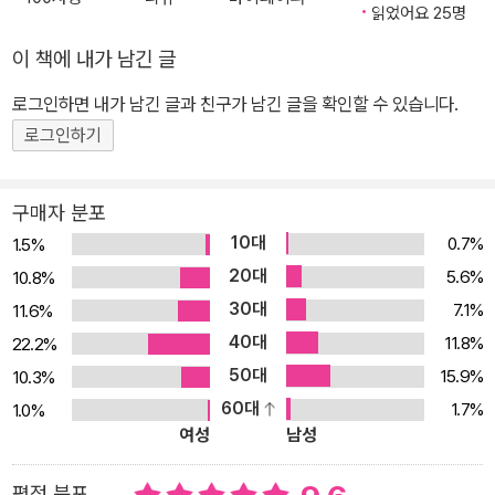
맞았고, 체포당했고, 얼굴에 침을 뱉는 사람들을 만나야 했다. 거짓말
읽었어요 25명
같은 이야기다. 가만히 앉아 있는데 왜? 하워드 진이 스펠먼 대학의
이 책에 내가 남긴 글
교수로 있던 시절엔 이런 황당한 일이 날마다 벌어졌다. 흑백 분리 식
당에 ‘감히’ 흑인이 들어와 자리를 차지하고 있었다는 이유로, 자동차
로그인하면 내가 남긴 글과 친구가 남긴 글을 확인할 수 있습니다.
안에 흑인과 백인이 나란히 앉아 있었다는 이유로, 투표를 하기 위해
로그인하기
흑인 유권자 등록을 하려 했다는 이유로 모욕당하고 구금당했다. 이
책은 남북전쟁이 끝난 뒤에도 사람들의 일상에 오래도록 남아 있었던
구매자 분포
흑백 분리의 잔재들과 온몸으로 싸워 나갔던 평범한 이들의 용감한
10대
0.7%
1.5%
일화들을 담고 있다. 역사책에는 실리지 않은 이야기들이고, 흔히 ‘작
20대
5.6%
10.8%
은 행동’이라 일컬어지는 사례들로 가득하다. 그런 시절의 이야기를
30대
7.1%
11.6%
담담히 서술하며 하워드 진은 말한다. 이 작은 행동들이 모여서 역사
40대
의 큰 줄기를 바꾼 것이라고, 그런 시절을 살아온 자신이기 때문에
11.8%
22.2%
“나는 희망을 고집한다!”고. 그래서 이 책을 읽고 나면 가슴이 뜨거워
50대
15.9%
10.3%
진다. 9장 「인류가 승리했다」의 서술은 특히 아름답다. 고작 백 명으
60대
1.7%
1.0%
여성
남성
로 시작한 베트남 반전집회가 들불처럼 번져 나가는 현장을 있는 그
대로 서술해 내려간, 그러나 더할 나위 없이 역동적인 하워드 진의 글
평점 분포