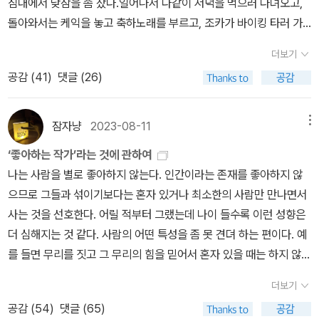
침대에서 낮잠을 좀 잤다.일어나서 다같이 저녁을 먹으러 다녀오고,
곡. 오래된 책 티가 나는군요 ㅋ 이렇게 잠자일보 퀴즈대회 3등 상품
《곁말》, 《책숲마실》, 《우리말 수수께끼 동시》, 《시골에서 살림 짓는
돌아와서는 케익을 놓고 축하노래를 부르고, 조카가 바이킹 타러 가
을 무사히 수령하였음을 알려 드립니다. 잠자일보는 일급지군요(응?
즐거움》, 《이오덕 마음 읽기》을 썼다. blog.naver.com/hbooklov
고 싶다고 해서 조카를 데리고 나갔다. 세상에, 아파트에 장이 섰는데
<마틴 에덴> 참조). 떼먹지 않아요. 3등 상품은 3권, 추후 이어질 2
더보기
e
거기에 바이킹이 있는 거다. 이게.. 믿어지세요? 처음보는 광경이었
등과 1등의 상품 공개는 더욱 기대하셔도 좋겠습니다.
공감 (
41
)
댓글 (26)
는데 많지는 않지만 아이들이 줄을 서서 바이킹을 타고 있었다. 아파
트 한복판에서. 물론 놀이공원의 바아킹처럼 사이즈가 크진 않았는
데, 제법 재미있는지 바이킹 안의 아이들은 꺄악꺄악 소리를 질러대
잠자냥
2023-08-11
메뉴
며 웃었다. 둘째 조카는 엄마가 아니라 이모랑 나가고 싶다고 해서 내
‘좋아하는 작가’라는 것에 관하여
가 아이들을 데리고 나가 바이킹을 태워주고 들어왔다.다같이 축구를
나는 사람을 별로 좋아하지 않는다. 인간이라는 존재를 좋아하지 않
보고 수다를 떨다가 너무 졸려서 이제 자야겠다고 들어갔는데, 타미
으므로 그들과 섞이기보다는 혼자 있거나 최소한의 사람만 만나면서
가 따라 들어왔다. 그리고는 내 옆에 누워서 그간 자신에게 있었던 일
사는 것을 선호한다. 어릴 적부터 그랬는데 나이 들수록 이런 성향은
을 조잘조잘 수다 떨기 시작했다. 옆에 누워 이야기 하는 아이가 너무
더 심해지는 것 같다. 사람의 어떤 특성을 좀 못 견뎌 하는 편이다. 예
사랑스러워서 나는 옆으로 돌아 누워 수다 떠는 아이를 가볍게 안고
를 들면 무리를 짓고 그 무리의 힘을 믿어서 혼자 있을 때는 하지 않을
있었다. 이 시간이 영원하기를 바랐지만, 아무리 정신 차리고 있으려
행동들을 하는 것. 이기심, 탐욕, 그게 무엇이든 권력을 지닌 자에게
고 해도 너무 졸렸다. 자정이 지나 있었다. 나는 이 시간이 너무 행복
더보기
아부하고 굴종하는 태도 등등.... 인간의 이런 단점들을 일일이 나열하
하고 좋아서 잠이 오는 걸 참고 참고 참았다가, 결국 말할 수밖에 없었
공감 (
54
)
댓글 (65)
다가는 이 글을 다 쓰지도 못하고 지칠 것 같으니 그만 두자. 물론 드