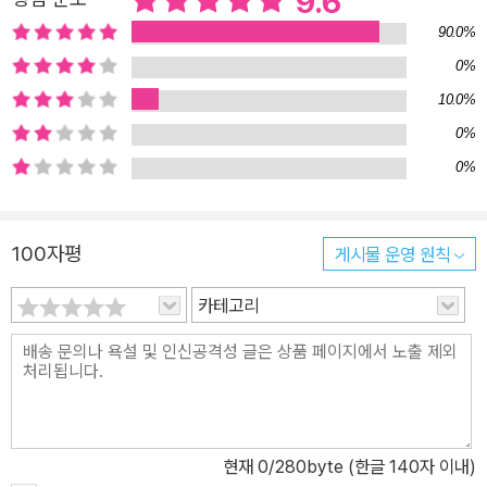
9.6
은 뜨겁다. 끓어오른다. 끝없이 도도하게 흘러가는 투쟁의 역사는 책
장을 잡은 손에 저절로 힘이 들어가게 한다. “펜은 칼보다 강하다”는
90.0%
말에 이처럼 어울리는 책이 또 있을까? “내가 보스턴 대학을 떠난다
0%
는 소식이 퍼진 것 같았다. 마지막 강의에는 수강생이 아닌 사람들까
10.0%
지 밀려와 벽이고 통로고 곳곳을 메웠다. (…) 강의실을 나서는데 백
0%
명가량의 학생들이 나와 함께 걸었다. 도움을 절실하게 필요로 하고
0%
있던 간호사들은 즐겁게 우리를 반겨 주었고 우리는 파업 보호선을
왔다 갔다 행진했다. 내 교수 경력에 종지부를 찍기에 적당한 방식이
었다. 훌륭한 교육은 책을 통한 가르침과 사회적 행동 참여를 결합시
100자평
게시물 운영 원칙
키는 것이며, 그 둘은 서로 서로를 풍부하게 만든다고 나는 줄곧 주장
카테고리
했다.” 아는 대로 가르치고, 믿는 대로 행동하며, 생각하는 대로 살아
갔던 지식인. 그가 바로 하워드 진이다. ｜하워드 진의 놀라운 긍정,
희망!｜ 얼마든지 실망할 수도 있었다. 사람들에게 실망할 수도 있었
고, 뜻대로 되지 않는 세상에 절망할 수도 있었고, 희망 자체에 실망할
수도 있었다. 그러나 하워드 진은 한순간도 희망을 버리지 않았다. 수
많은 개인들의 작은 노력이 모여 새로운 세상을 열 수 있다고 믿었으
현재
0
/280byte (한글 140자 이내)