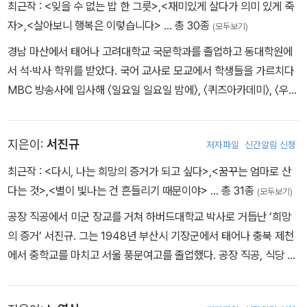
최근작 :
<잊을 수 없는 밥 한 그릇>
,
<재미있게 살다가 의미 있게 죽
자>
,
<살아보니 행복은 이렇습니다>
… 총 30종
(모두보기)
경남 마산에서 태어나 고려대학교 국문학과를 졸업하고 동대학원에
서 석·박사 학위를 받았다. 국어 교사로 모교에서 학생들을 가르치다
MBC 방송사에 입사해 〈일요일 일요일 밤에〉, 〈퀴즈아카데미〉, 〈우정
의 무대〉, 〈대학가요제〉 등 시대를 대표하는 여러 프로그램을 연출했
다. 이후 이화여자대학교 교수, OBS 경인TV 사장, JTBC 대PD, 서
지은이:
서진규
저자파일
신간알림 신청
울문화재단 대표이사를 거쳐 현재 아주대학교 문화콘텐츠학과 교수
로 있다. 그동안 《오블라디 오블라다》, 《더 좋은 날들은 지금부터다》,
최근작 :
<다시, 나는 희망의 증거가 되고 싶다>
,
<꿈꾸는 엄마로 산
《청춘》, 《사랑이 없으면 희망도 없다》 등 15권의 책과 2장의 앨범을
다는 것>
,
<별이 빛나는 건 흔들리기 때문이야>
… 총 31종
(모두보기)
냈다. ‘재미있게 살고 의미 있게 죽자’는 그가 40여 년간 고수해온 좌
공장 직공에서 미군 장교를 거쳐 하버드대학교 박사로 거듭난 ‘희망
우명으로, 지금껏 좌우명에 충실한 삶을 살았다 자부한다. 감사한 사
의 증거’ 서진규. 그는 1948년 부산시 기장군에서 태어나 충북 제천
람들 덕분이고, 운이 좋았기 때문이다. 그렇게 재미있는 일을 하고 재
에서 중학교를 마치고 서울 풍문여고를 졸업했다. 공장 직공, 식당 종
미있는 사람을 만나고 재미있는 시와 노래를 흥얼거리며 살다 보니
업원 등으로 일하다가 1971년 가정부를 모집한다는 직업소개소의 광
어느새 인생의 의미를 짚어보는 나이가 되었다. 남은 날들을 더 재미
고를 보고 단신으로 도미했다. 1975년 결혼을 하고 이듬해 3월에 딸
있게 살다가 의미 있는 죽음을 맞는 것이 목표다.