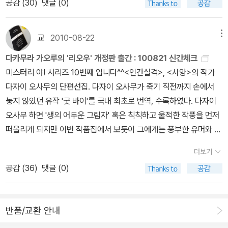
공감 (
30
)
댓글 (0)
만 책 속으로 파고들게 된다. 왠지 이국의 멋진 경관을 더불어서 시원
아닐까. 우리에게 주어진 삶의 시간은 유한하다. 누군가 알아주는 거
한 파도와 바닷바람을 쐬며 즐기고 싶지만 그럴 수 없는 처지라서 그
창한 삶은 아닐지라도 스스로에게 만족할만한 보람 있는 인생을 추구
런지 자꾸만 마음이 우울해진다.그래서 이럴 때 읽을 수 있는 재미있
교
2010-08-22
메뉴
하려는 자세는 언제든 우리에게 꼭 필요한 것이다. 누구에게든지 기
는 신간 도서들을 찾아볼까 한다. 스릴러물도 좋고 로맨스도 좋고 판
회는 있다. 그러나 그 기회가 아무에게나 잡히는 것은 결코 아니다. 따
다카무라 가오루의 '리오우' 개정판 출간 : 100821 신간체크
타지,범인을 쫒는 추리소설도 모두모두 좋다.에어컨 빵빵하게 틀어놓
라서 지금 자신이 걷고 있는 삶의 길을 그저 방관자적인 입장에서 체
미스터리 야! 시리즈 10번째 입니다^^<인간실격>, <사양>의 작가
고 수박 시원하게 썰어놓고 독서삼매경에 빠져지내며 그렇게 8월을
념하듯 소극적은 삶을 살아가기 보다는 이제 주체가 되어 적극적인
다자이 오사무의 단편선집. 다자이 오사무가 죽기 직전까지 손에서
마무리하고 싶다.내 우울한 날들에게 마이클 킴볼 지음, 김현철 옮김
인생을 위하여 앞으로 새롭게 다가올 선택의 기로에서 자신에게 맞는
놓지 않았던 유작 '굿 바이'를 국내 최초로 번역, 수록하였다. 다자이
/ 갤리온 / 2010년 8월왠지 내가 지금 쓰고 있는 페이퍼의 제목처럼,
결정적인 한 순간을 잡아보는 것은 어떨까 싶다. 이 책에서 나오는 2
오사무 하면 '생의 어두운 그림자' 혹은 칙칙하고 울적한 작풍을 먼저
이런 책이 나왔다니~ 그래서인지 페이퍼 작성하고 나면 얼른 클릭해
5명의 기적 같은 한순간을 경험한 그들은 당신의 희망찬 미래에 분명
떠올리게 되지만 이번 작품집에서 보듯이 그에게는 풍부한 유머와 풍
서 주문해야할 것 같다. ㅎㅎ이 책을 읽고서 우울에서 해방, 얼마 후
좋은 멘토가 되리라 생각한다. 이 책의 주인공처럼 이제 당신도 자신
자정신이 살아 있었다.인간실격 지금 장바구니에 담겨있는데...! 이거
시작되는 9월엔 해피모드로 다시 되돌아가고 싶다.끝없는 사랑의 섬
더보기
만의 특별하고 아름다운 행복한 순간을 선택하는 중요한 동기가 하루
왠 우연!다카무라 가오루씨의 리오우 개정판 출간 되었습니다!마크스
다이나 차비아노 지음, 조영실 옮김 / 문학동네 / 2010년 7월문학동
공감 (
36
)
댓글 (0)
빨리 주어지기를 바란다.
의 산보다 읽기 쉬울거라고 편집자가 말했으니, 이건 믿으셔도 됩니
네에서 나오는 책은 정말 수준이 높은 것 같다. 이 책은 내가 좋아하는
다^^ ㅎㅎ개인적으로 표지가 아주 마음에 드는데요~실제로 보면 더
취향의 문학작품이라서 더욱 마음에 들 것이다. 여형사 유키히라의
이쁠 것 같아요 ㅎㅎ독일의 의사이자 코미디언인 에카르트 폰 히르슈
살인 보고서 하타 타케히코 지음, 김경인 옮김 / 북스토리 / 2010년
반품/교환 안내
하우젠이 쓴, 행복에 대한 상식을 깨는 책이다. 의술 없이도 사람들을
9월여름엔 역시 추리소설과 판타지, 호러물인가!여형사라고 해서 그