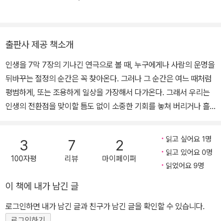
집 제38회 카를로비바리 국제 영화제 카를로비바리 상 - 해안선 제5
1회 산세바스티안국제영화제 관객상 - 봄 여름 가을 겨울 그리고 봄
제41회 대종상 영화제 최우수작품상- 봄 여름 가을 겨울 그리고 봄
출판사 제공 책소개
제24회 청룡영화상 최우수 작품상- 봄 여름 가을 겨울 그리고 봄 제3
5회 시체스영화제 오리엔탈 익스프레스-최우수작품상 - 나쁜 남자
인생을 7막 7장의 기나긴 연극으로 볼 때, 누구에게나 사람의 운명을
제16회 후쿠오카 아시아 영화제 최우수작품상 - 나쁜 남자 제19회
뒤바꾸는 절정의 순간은 꼭 찾아온다. 그러나 그 순간은 여느 때처럼
브뤼셀 판타스틱 영화제 금까마귀상 - 섬 제49회 대종상 영화제 특
평범하게, 또는 조용하게 일상을 가장해서 다가온다. 그래서 우리는
별상- 피에타 베니스국제영화제 제57회 베니스국제영화제 공식경쟁
인생의 전환점을 맞이할 틈도 없이 소중한 기회를 놓쳐 버리거나 흘
부문 진출 - 섬 제58회 베니스국제영화제 공식경쟁부문 진출 - 수취
려버리곤 한다. 이처럼 한 줄기 섬광같이 인생을 스치는 찰나의 기회
인불명 제61회 베니스국제영화제 공식경쟁부문 은사자상(감독상),
를 잡은 사람들의 이야기를 담은 책《기적 같은 한순간》이 도서출판
읽고 싶어요 1명
3
7
2
젊은비평가상, 국제비평가협회상, 세계가톨릭협회상 수상 - 빈 집 제
마음의숲에서 출간되었다. 암 투병 중에도 대하소설 토지를 끝까지
읽고 있어요 0명
69회 베니스국제영화제 황금사자상 수상 - 피에타
100자평
리뷰
마이페이퍼
붙들게 만들어 오늘날 거작을 완성하게 된 박경리 작가의 밝혀지지
읽었어요 9명
않았던 그 순간의 이야기! 시인 김용택이 헛되고 욕심 많은 삶을 버리
이 책에 내가 남긴 글
고 산골 초등학교 선생님으로서의 삶을 되돌아보게 한 그날! 영화감
독 김기덕이 돈과 명예가 최고가 아니라는 아버지의 가르침을 깨달은
로그인하면 내가 남긴 글과 친구가 남긴 글을 확인할 수 있습니다.
찰나! 피아니스트 노영심이 스쳐지나가는 영감을 붙잡아 사람들의 마
로그인하기