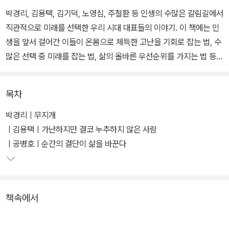
박경리, 김용택, 김기덕, 노영심, 주철환 등 인생의 수많은 갈림길에서
직관적으로 미래를 선택한 우리 시대 대표들의 이야기. 이 책에는 인
생을 앞서 걸어간 이들이 온몸으로 체득한 고난을 기회로 잡는 법, 수
많은 선택 중 미래를 잡는 법, 삶의 올바른 우선순위를 가지는 법 등이
그들의 경험담에 생생히 녹아 있다.
목차
암 투병 중에도 대하소설 토지를 끝까지 붙들게 만들어 오늘날 거작
을 완성하게 된 박경리 작가의 밝혀지지 않았던 그 순간의 이야기, 시
박경리ㅣ무지개
인 김용택이 헛되고 욕심 많은 삶을 버리고 산골 초등학교 선생님으
ㅣ김용택ㅣ가난하지만 결코 누추하지 않은 사람
로서의 삶을 되돌아보게 한 그날, 영화감독 김기덕이 돈과 명예가 최
ㅣ공병호ㅣ순간의 결단이 삶을 바꾼다
고가 아니라는 아버지의 가르침을 깨달은 찰나….
노영심이 스쳐지나가는 영감을 붙잡아 사람들의 마음에 긴 여운을 남
책속에서
긴 연주곡을 작곡한 일각, 가발 공장 직공에서 미 육군 소령으로 전역
한 서진규가 지옥 같은 결혼 생활에 종지부를 찍고 여군 사병으로 입
대한 하루, 잘나가는 예능 PD였던 주철환이 이화여자대학교 교수로