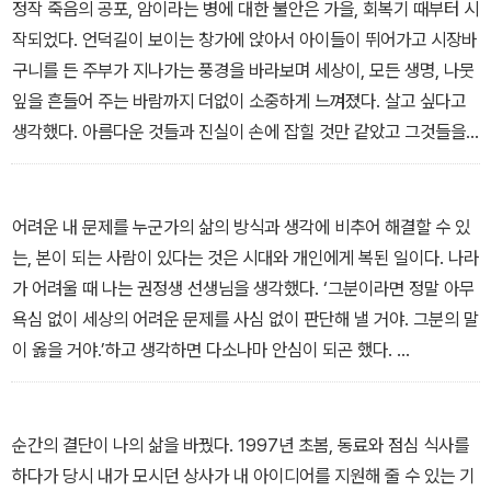
정작 죽음의 공포, 암이라는 병에 대한 불안은 가을, 회복기 때부터 시
서의 삶을 선택할 수밖에 없었던 운명적 대면의 순간 등 25인의 기적
작되었다. 언덕길이 보이는 창가에 앉아서 아이들이 뛰어가고 시장바
같은 순간들이 담겨 있다.
구니를 든 주부가 지나가는 풍경을 바라보며 세상이, 모든 생명, 나뭇
잎을 흔들어 주는 바람까지 더없이 소중하게 느껴졌다. 살고 싶다고
생각했다. 아름다운 것들과 진실이 손에 잡힐 것만 같았고 그것들을
위해 좀 더 일을 했으면 싶었다.
- 박경리, <무지개>에서
어려운 내 문제를 누군가의 삶의 방식과 생각에 비추어 해결할 수 있
는, 본이 되는 사람이 있다는 것은 시대와 개인에게 복된 일이다. 나라
가 어려울 때 나는 권정생 선생님을 생각했다. ‘그분이라면 정말 아무
욕심 없이 세상의 어려운 문제를 사심 없이 판단해 낼 거야. 그분의 말
이 옳을 거야.’하고 생각하면 다소나마 안심이 되곤 했다.
- 김용택, <가난하지만 결코 누추하지 않은 사람>에서
순간의 결단이 나의 삶을 바꿨다. 1997년 초봄, 동료와 점심 식사를
하다가 당시 내가 모시던 상사가 내 아이디어를 지원해 줄 수 있는 기