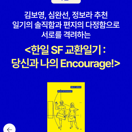
쉬운 교양수학 전도사로 소문이 난 이광연 교수가 이번에는 고사성어
로웰 톨킨 지음, 김번.김보원.이미애 옮김, 앨런 리 그림 / 씨앗을뿌리
를 통해 수학을 이야기한다. 온고지신의 마음으로 고사성어가 나오게
는사람 / 2010년 7월나중에 우리 아이가 좀 더 크면 나도 멋진 여행
된 배경, 그리고 그 고사성어와 연결해서 생각할 수 있는 수학을 함께
을 함께하고 싶다. 대한민국 국토를 걷기도 하고...
알려준다는 점이 특징이다.고사성어 약한데... 무엇보다 고루하잖습
니까. 어렵기도 하고수학이랑 같이 하면 좀 재밌게 느껴질지도.새롭
고 역동적인 소셜미디어 마케팅의 파워 덕분에 비즈니스 세계는 지금
그 어느 때보다 더 빠르게 발전하고 있다. 폴 길린이 이 책을 쓴 이유
는 오직 하나다. 기업의 경영자와 마케터들이 이런 변화를 적극적으
로 수용하고, 이를 비즈니스에 활발하게 활용하는 것. 한마디로 이 책
은 온라인 툴을 사용해 브랜드를 확장하고, 고객 니즈를 창출하며, 고
객 커뮤니티에 참여하는 방법 등이 자세하게 적혀 있는 ‘마케터들을
위한 매뉴얼서’다.<게놈>, <붉은 여왕>의 세계적 과학저술가 매트
리들리 최신작. 진화심리, 생명과학, 인류학, 사회학 등 과학기술과 인
문사회 전 분야를 두루 섭렵한 전방위 지식으로 자신의 모든 역량을
동원한 문명비평서인 <이성적 낙관주의자>를 집필했다. 석기 시대부
터 앞으로 2100년까지 인류문명과 역사를 꿰뚫는 놀라운 통찰과 예
뒤로가
기