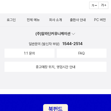
건강하게 만들 줄 아는 저자는 유쾌하고 에너지 넘치게 살아가는 법
런지 더욱 마음에 든다. 과연 나도 여형사 유키히라처럼 책 속에서 뛰
을 차근차근 일러준다. 행복을 좇는 것이 아니라 행복이 스스로 찾아
어들어서 살인보고서를 작성해볼 수 있을런지...하우스 오브 나이트
오게끔 하라고 조언하며, 행복을 ‘공동의 행복’ ‘우연의 행복’ ‘순간의
시리즈도 한여름에 읽기에 딱 좋은 듯 싶다. 하야카와가시리즈 - 책
로그인
전체 메뉴
회사 소개
출판사 안내
PC 버전
행복’ ‘자기극복의 행복’ ‘충만한 행복’으로 분류해 우리가 스스로 행
소개를 보니 '일본 최고의 인기 추리작가 아카가와 지로의 초기 걸
복해질 수 있는 다양하고 기발한 방법에 대해 말한다.독일 소설은...
작'이라고 한다. 무척 재미있고 흥미진진할 듯 하다.신의 주사위 마크
(주)알라딘커뮤니케이션
사실 좀 지루한 면이 없잖아 있는데, 그건 어째서 일까요?이건 소설
앨퍼트 지음, 이원경 옮김 / 문학동네 / 2010년 7월소지섭의 길 소지
은 아니니 재밌게 읽을 수 있을지도! 과학적 두뇌 계발 그림 그리기 퍼
1544-2514
일반문의 (발신자 부담)
섭 글.사진 / 살림 / 2010년 8월 초판한정 작가 사인본이라니..... 무
즐. 어른들에게 인기 있는 스도쿠가 아이들을 위한 그림 그리기 퍼즐
척이나 반가운 책이다. 얼른 구입해서 보고 싶은 책 ㅎㅎ대한민국 국
1:1 문의
FAQ
‘에도쿠’로 재탄생했다. 에도쿠를 하는 동안 아이는 스스로 그림을 그
도 1번 걷기여행 신미식.이민 글 사진 / 뜰 / 2010년 8월 요시다 슈이
리면서 사고력과 집중력을 키우고, 그림을 좋아하는 아이라면 아이가
치 베스트 컬렉션 세트 - 전3권 요시다 슈이치 지음, 이영미 옮김 / 노
중고매장 위치, 영업시간 안내
원하는 대로 색을 칠하면서 예술적 추상사고를 갖게 된다.스도쿠 좋
블마인 / 2010년 8월그랜드 펜윅 시리즈 - 전4권 레너드 위벌리 지
아하는데.. ㅎㅎ 집에서 책도 사다놓고 심심할때마다 하긴 합니다. 에
음, 박중서 옮김 / 뜨인돌 / 2010년 7월컬러 오브 워터 제임스 맥브
도쿠라.. 제목에서 바로 느낌이 오네요 ㅎㅎ (에는 일본어로 그림이라
라이드 지음, 황정아 옮김 / 올 / 2010년 8월 흑인 아들이 백인 어머
는 뜻이 있습니다.)요시다 슈이치의 베스트 컬렉션이 나왔습니다!저
니에게 바치는 글기적 같은 한순간 박경리.김용택.김기덕.노영심.주
는 작가이름이랑 사요나라 사요나라, 동경만경정도 아는 정도? 검색
철환 외 지음 / 마음의숲 / 2010년 8월 명사들의 인생을 송두리째 바
해보니 엄청난 다작을 ...!이젠 교양수학에도 변화가 필요하다. 알기
꿔 놓은 결정적인 한순간반지의 제왕 세트 - 전3권 (양장) 존 로날드