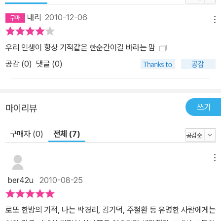
냐.” 야속한 선배의 말에 믿을 수 없는 말이 내 입에서 쏟아져 나왔다.
내리
2010-12-06
다름 아닌 방송을 떠나겠다고, 마침 오라는 대학도 있어 그곳으로 가
메뉴
고 싶다는 대답이었다. - 주철환, <미련과 도전 사이>에서 그의 뇌리
우리 인생이 항상 기적같은 한순간이길 바라는 맘
에 깊이 각인된 인생의 한순간은 그가 멈칫하고 움츠러들었다면 절대
공감 (
0
)
댓글 (0)
오지 않았을 것이다. 인생을 바꿔 줄 상황은 언제나 우리 앞에 다가와
있다. 그러나 그 기회를 잡기 위해서는 손을 내밀고 발을 내딛어야 한
다. 이 책은 보이지 않는 미래, 그러나 그 속에 감춰진 장밋빛 인생을
잡게 하는 힘을 준다. 우연처럼 다가온 기적 같은 인생과의 만남 인생
쓰기
마이리뷰
은 사람과의 만남으로 점철되어 있다. 서로가 서로에게 무수한 영향
구매자 (0)
전체 (7)
을 주고받으며 하나의 삶을 완성시킨다. 내가 사랑한 사람, 나를 사랑
한 사람, 내가 사랑하기를 거부한 사람, 나에게 무관심한 사람 등 다양
한 인연이 삶을 성숙하게 한다. 그중에서도 번개처럼 다가와 인생을
메뉴
바꾸고 삶의 방향을 바꾸어 놓는 만남이 있다. 초대 천하장사에서 이
ber42u
2010-08-25
제는 인제대학교 사회체육학과 교수로 재직 중인 이만기의 삶에도 삶
의 전환점을 마련해 준 인연이 있다. 체육학과 교수님이 아닌 공과대
로또 한방의 기적, 나는 박경리, 김기덕, 주철환 등 유명한 사람에게는
교수이면서 교무처장이신 이진 교수님은 내가 천하장사로 승승장구