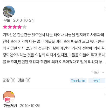
정해준 책이라... 나이가 들어서는 역사를 늘 왕이나 장군 유명한 사람
의지가 얼마나큰성과를 이룰 수 있는지를 보여준다. 아버지의 죽음으
들... 그리고 연대로 기억하는 내가... 그 시대를 살아간 사람들의 이야
메뉴
로 슬픔에 빠진 소녀의 '16년동안 아버지로 와주셔서 감사했다'는 말
기가 듣고 싶어져 다시 읽기 시작했던 책인데... 그 속에 표현되어 있
에 종교의 큰힘을알게 되어 하나님을 영접했다는 고백은 위대한 인간
우보
2010-10-24
는 사람들 하나하나를 다 사랑하며 글을 쓰신듯한 토지를 쓰신 작가
일지라도 언제나 신앞에 순종하는 겸허함을 보여주었다.이렇듯 길지
에게 그런 고통이 함께했는지 미처 몰랐다. 3시간이나 넘는 수술을
않은 삶동안 인생의 길목에서 만난 기적들이 인간의 삶을 어떻게 변
기적같은 한순간을 읽으면서 나는 태어나 사물을 인지하고 사람과의
맞추고 회복기에 도리어 불안감이 싹트기 시작했다는 느낌... 나도 어
화시켰는지를 알게되면서과연 나에게도 이런 기적같은 순간들이 있
만남 속에 기억이 나는 많은 이들을 머리 속에 떠올려 보고 했다.한국
렴풋이 느낀적이 있다. 처음 크게 문제가 생겼다는 소리에 뭐... 제 3
었는지 되돌아가 보게 된다. 이미 지나간 것일까.아직 오지 않은 것은
의 저명한 인사 25인의 성공적인 삶이 개인의 의지와 선택에 의해 결
자의 이야기인냥 죽겠군 했었는데... 수술을 거치고 약을 먹기 시작하
아닐까. 우매한 인간이라 놓쳐버렸는지도 모르겠다.불공평한 삶이라
정되었으리라는 것은 의심의 여지가 없지만,그들을 이끌어 주고 코치
면서 도리어 불안해졌다. 다시 아프면 어쩌지... 문제가 다시 생기면
고 한탄하기 전에 기적을 알아챌 수 있을만큼 늘 준비된 마음을 열어
를 해주며,단련된 영감과 직관에 의해 이루어졌다고 믿게 되었다.부
어쩌지... 초조해했었다. 언덕길이 보이는 창가에 앉아서 아이들이 뛰
놓는다면 나도 저 높은삶의 봉우리에 승리의 깃발을 꽂을 수 있을 것
모의 슬하에 있을 때에는 늘 잔소리의 잠언으로 바른 길을 인도해 주
어가고 시장바구니를 든 주부가 지나가는 풍경을 바라보며 세상이,
더보기
이라 믿어본다.
시고,학창 시절에는 스승의 엄격함과 인자함으로 인생의 향방을 전해
모든 생명, 나뭇잎을 흔들어 주는 바람까지 더없이 소중하게 느껴졌
공감 (
0
)
댓글 (0)
주듯 살아오면서 나를 어여삐 봐주고 진정으로 잘 되기를 바라며 건
다. 살고 싶다고 생각했다. 아름다운 것들과 진실이 손에 잡힐 것만 같
네준 한마디 한마디가 오늘따라 '온고지신'으로 들리는지 모르겠다.사
았고 그것들을 위해 좀 더 일을 했으면 싶었다. 박경리님이 그런 불안
람은 우물안 개구리마냥 좁은 세상과 아옹다옹 하다 살아갈 인생이
메뉴
감속에서 보신 세상... 고뇌스러운 희망을 보셨다고 했다. 표현이 참
아니다.보다 광활하게 펼쳐진 우주의 주인으로 거듭 나기 위해 배우
인상적이였다. 고뇌스러운 희망... 그 희망이 그리고 작은 것들마저 너
하늘처럼
2010-10-25