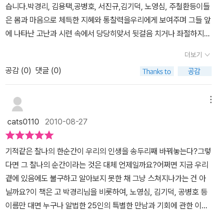
습니다.박경리, 김용택,공병호, 서진규,김기덕, 노영심, 주철환등이들
왜냐하면 그것은 앞으로 다가올 또 다른 선택의 순간에 자신의 아름
은 몸과 마음으로 체득한 지혜와 통찰력을우리에게 보여주며 그들 앞
다운 미래의 날들이 기다리고 있을지도 모르기 때문이다. 따라서 성
에 나타난 고난과 시련 속에서 당당히맞서 뒷걸음 치거나 좌절하지
공한 자들의 현실을 부러워하기보다 이제라도 자신만의 기적 같은 한
않고 헤쳐나가며꿋꿋하게 이루고자 하는 꿈을 이루는 모습을 여과없
순간을 위해, 지금 무엇을 준비해야 하고 이에 대한 자신감과 용기는
더보기
이 보여주며우리에게 삶의 진정한 교훈을 줍니다..지금까지 항상 밋
갖추고 있는지와 세상과 맞서 나갈 냉철하고도 성숙한 자신의 삶에
공감 (
0
)
댓글 (0)
밋하게 그저 보통사람으로 살아왔던 저에게도인생이 바뀔 수 있었던
가치관을 다시 한 번 재정립 해보는 것도 좋을 듯하다.이 책 한권에는
몇 번의 기회가 왔었을 텐데..앞으로라도 <기적같은 한 순간>처럼그
각 분야에서 나름대로 가치 있고 성공적인 삶을 살아가고 있는, 우리
런 기적같은 터닝 포인트가 제게 오는 꿈을 꾸며 살고 싶습니다..앞으
메뉴
와 동시대를 함께하는 명사들의 실제적인 이야기들이 담겨 있다. 물
로 내 앞에 나타나는 어떤 것도 희망의 열쇠처럼헛되이 보내지 않고
론 그들이 선택한 삶이 우리 모두를 만족시키는 훌륭하고 의미 있는
cats0110
2010-08-27
어떤 전환점이 되도록 계기를 만들어 보도록 해야겠단생각입니다..요
완벽한 삶은 아닐 것이다. 하지만 적어도 그들 자신이 처해있는 환경
즘 판사, 검사, 의사 등등 내놓라하는 직업을 가진소위 돈 있고 권력있
에서 이를 어떻게 극복해 나갔었는지를, 그리고 기회의 순간이 왔을
기적같은 찰나의 한순간이 우리의 인생을 송두리째 바꿔놓는다?그렇
는 지식인들 치고자신의 부와 권력을 축적하기에 급급하고갖은 게 많
때 어떻게 판단하고 선택하는 것이 미래의 자신에게 바람직한 삶이
다면 그 찰나의 순간이라는 것은 대체 언제일까요?어쩌면 지금 우리
을 수록 그 욕심과 욕망이부족한 것 또한 점점 많아져자기 자신마저
될 것인지를 찾아가는 여러 노력의 과정에서 우리가 배워야 할 많은
곁에 있음에도 불구하고 알아보지 못한 채 그냥 스쳐지나가는 건 아
갉아먹는 세상에서 자신의 존재가 무엇인지 조차모르고 사는 측은한
것들이 분명 있으리라 생각한다. 최근 우리나라에 내한하여 공연한바
닐까요?이 책은 고 박경리님을 비롯하여, 노영심, 김기덕, 공병호 등
사람들이 많은 데이 책에서 만난 분들은 하나같이 그 존재만으로도
있는 영국의 성악가 폴포츠의 경우를 보면, 그는 불과 몇 년 전까지만
이름만 대면 누구나 알법한 25인의 특별한 만남과 기회에 관한 이야
아름다운 분들로다른 사람들에게 희망이 되어 주었습니다..저도 저
해도 수천만 원의 빚을 지고 있던 평범한 핸드폰 외판원에 불과했다.