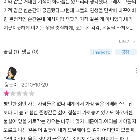
이와 같은 거대한 기적이 하나쯤은 있으리라 생각했다.그래서 그들의
할 때 나의 미래를 내다보면서 격려와 조언을 아끼지 않으셨다. “만기
기적 같은 한순간이 궁금했다.그런데 그들의 인생을 단박에 바꾸어버
야, 운동을 잘하는 것도 좋지만 큰일을 하려면 공부를 해야 한다. 꼭
린 결정적인 순간은내 예상처럼 잭팟의 기적 같은 게 아니었다.내가
대학원에 진학해서 학위를 얻어 보렴. 그럼 다음에 너한테 좋은 일이
지긋지긋하게 여기는 삶을 충실하게, 또는 온 감각, 온몸을 바쳐서사
생길 것이다.” - 이만기, <길을 열어 주신 분>에서 이렇듯 좋은 만남
는 것. 그래서 그 단 한순간에 빛나는 기회를 발견하는 것이었다.각각
의 한순간은 한 사람의 인생길을 열어 준다. 사람 안에 있는 가능성과
더보기
의 기적이 다르지만 그들이 이야기 하는 기적은 나에게도 언젠가 올
가치를 알아봐 주는 사람과의 만남은 수많은 인연 속에 숨어 있다. 그
공감 (
1
)
댓글 (0)
수 있을 만큼소소한 기적이었다. 그러나 그 기적을 잡느냐 못잡느냐
래서 《기적 같은 한순간》의 필진들은 순간순간이 소중하고 인연 하나
가 성패를 좌우하겠지만.<기적 같은 한순간> 이 책으로 나는 오늘 하
하나가 귀하다고 말한다. 수없이 되풀이되는 일상에서도, 늘 마주치
루도, 매순간을 열심히살아가야겠다고 생각했다. 왜냐면 언젠가 나에
메뉴
는 사람들 사이에서도 인생을 풀어줄 단초가 있는 것이다. 인생 역전,
게 기적이 왔을 때 꼭 잡고 싶으니까 말이다.
왕눈이
2010-10-29
만루 홈런! 타이밍을 맞추다. 우리 삶에도 멋진 한 방의 순간이 찾아온
다! 우리는 한 분야에서 최고의 전문가들을 부러워한다. 그들의 삶은
우리의 평범한 하루와 다를 것 같고, 우리가 도달할 수 없는 곳에 그들
평탄한 삶만 사는 사람들은 없다.세계에서 가장 높은 에베레스트 산
이 있는 것같이 느껴진다. 하지만 그들의 삶도 인생의 전환점을 맞이
보다 더 높고 험한 준령같은 삶이 첩첩이 가로놓여 있기도 하고거센
하기 전까지는 우리와 똑같았다. 그들도 쓰디쓴 인생의 패배를 맛보
물살이 앞을 가로막는 경우는 너무나 많기 때문이다.어디를 가야할지
았고 끝없는 방황의 시절을 겪었으며 그로인해 절망하고 좌절했다.
모르고 나선 길은 더 멀듯이 내가 도달해야 할 길이 어디인지 모를 때
실수하고 갈등하며 고민하는 그들의 삶은 우리와 별반 다르지 않다.
과연 이길이 옳은 것인지 끝은 있는 것인지 갈등에 빠지기도 하고 도