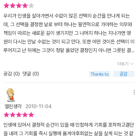
고 사랑하며 가르치는 마음을 견지해야 함도 비로소 깨달았다.'곳간에
무나 사랑하신 박경리님의 마음이 토지에 그대로 녹아있다는 생각이
서 태어난 쥐는 자연히 쌀과 벼를 먹고 자라지만 뒷간에서 자라는 쥐
들었다. 주말엔 다시 토지를 읽어야겠다.
우리가 인생을 살아가면서 수없이 많은 선택의 순간을 만나게 되는
는 자신도 모르게 더러운 것을 먹고 자라게 되어 있다'P115에서자신
데, 그 선택을 결정한 날로 부터 하나는 필연적으로 가야하는 의무와
이 잘되면 제 공이고 안되면 조상 탓을 하는 사람들을 많이 봐왔다.이
책임이 따르는 새로운 길이 생기지만 그 나머지 하나는 지나가면 영
글을 빛나게 해 주신 분들은 모두가 좋은 멘토,영감,직관에 의하여 우
원이 다시는 만날 수없는 것이 되고 만다. 또한 어떤 것이든 선택이 이
주의 주인인 자신의 인생을 갈고 닦은 멋진 분들 뿐이라는 생각이 든
루어지고 난 뒤에는 그것이 정말 옳았던 결정인지 아니면 그릇된 결
다.복잡하고 난해한 것은 아니지만 읽으면 읽을 수록 지나온 인생을
정이었던 것인지는 선택한 그 자신도 바로 알 수는 없는 일이며 먼 훗
되돌아 보고 다시 뛰어가야 할 미지에 한 줄기 서광이 비추어 옴을 느
더보기
날 스스로가 평가해야 할 일이다. 지금도 시간은 흐르고 있고 우리가
끼는 글들이었다.
공감 (
0
)
댓글 (0)
선택해야 할 일들은 앞으로 얼마든지 남아 있을 것이다. 하지만 지금
까지도 자신의 극적인 순간을 만들지 못하고 있는 이가 있다면, 이전
의 선택에 있어 자신의 과연 무엇이 잘못 되었고 어떤 문제점이 있었
메뉴
는지 혹은 이런 저런 이유로 용기를 내지 못하고 우유부단 했던 순간
열린생각
2010-11-04
은 없었는지를 되돌아보고 앞으로 있을 선택의 순간에 똑같은 실수를
저지르지 않기를 고민해야 할 것이다. 누구에게나 좌절의 순간은 있
인생에 있어서 결정적 순간이 있을 때 민첩하게 기회를 포착하고결단
고 절망스럽고 고통스러운 일은 있게 마련이다. 하지만 그렇다고 하
을 내려 그 기회를 즉시 실행에 옮겨야후회없는 삶을 살게 되는 것 같
여 언제까지나 망연자실하게 자신을 내버려 둘 수만은 없는 일이다.