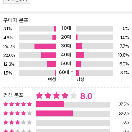
음에 긴 여운을 남긴 연주곡을 작곡한 일각! 가발 공장 직공에서 미 육
군 소령으로 전역한 서진규가 지옥 같은 결혼 생활에 종지부를 찍고
구매자 분포
여군 사병으로 입대한 하루! 잘나가는 예능 PD였던 주철환이 이화여
10대
0%
3.1%
자대학교 교수로서의 삶을 선택할 수밖에 없었던 운명적 대면의 순
20대
1.5%
4.6%
간! 이들의 순간순간은 그저 흘러가는 시간이 아닌 그들의 힘겨웠던
30대
7.7%
29.2%
과거와 작별하고 꿈을 이루게 한 인생의 비밀이다. 이 책에는 인생을
40대
앞서 걸어간 이들이 온몸으로 체득한 고난을 기회로 잡는 법, 수많은
10.8%
20.0%
선택 중 미래를 잡는 법, 삶의 올바른 우선순위를 가지는 법 등이 그들
50대
6.2%
12.3%
의 경험담에 생생히 녹아 있다. 어느 누구도 예측할 수 없는 인생에서
60대
3.1%
1.5%
여성
남성
그들이 자신의 길을 만들며 축적한 통찰력과 지혜는 우리 삶의 이정
표가 되어 줄 것이다. 또한 우리의 삶에 아직 오지 않은 변화의 순간을
8.0
평점 분포
놓치지 않고 빛나는 미래로 연결시켜 줄 한 수가 될 것이다. 여러 갈림
길에서 갈 바를 모르고 망설이는 젊은이와 반복되는 하루에 지쳐가는
37.5%
직장인들에게 변화의 시작점이 되어 줄 25인의 비밀스러운 한순간이
50.0%
찾아온다. 내 인생을 특별하게 만든 한순간, 그 기회를 잡는 법 “숲 속
0%
에는 두 갈래 길이 갈라져 있었다고. 나는 사람들이 덜 다닌 길을 택했
0%