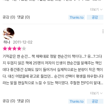
그들과 우리를 구분 짓는 것은 ‘인생을 바꿔준 한순간이 왔는가’, ‘오
중에 피곤한 생을 놓아버리고 싶을 때가 왜 없겠는가.잘나가는 대기
더보기
지 않았는가’의 차이일 뿐이다. 《기적 같은 한순간》은 아직 오지 않은
업에 다니다가 늘 꿈꾸었던 연구소를 만들기위해 안락한 자리를 박차
공감 (
0
)
댓글 (0)
인생의 터닝 포인트를 준비하게 한다. 삶의 중요한 기회를 전력으로
고 나온 공병호소장이나방송국 생활을 접고 교수의 길을 선택한 주철
잡게 하고 용기를 내어 꽉 붙들게 한다. 인생을 앞서 살아 간 명사들의
환교수의 도전은 자신의 선택이라기 보다 운명처럼 다가온인생의 터
경험담은 우리에게 삶을 관통해 나가는 통찰력과 지혜를 준다. 이 책
닝포인트가 아닌 가 싶다.누구에게나 3번의 기회는 온다는데 우리는
메뉴
은 어떠한 길을 가야할지 갈피를 잡지 못한, 또는 하루하루 반복되는
그 기회를 알지 못한 채 왜 내게는 기회가 오지 않는걸까 하는불만만
하나
2011-12-02
삶에 지친 이들에게 변화의 시작점이 될 것이다.
가지는 경우가 더 많다.그 기회라는 것은 준비된 자들에게만 온다는
것을 이 책을 쓴 25인의 고백을통해 증명이 된 셈이다.식모를 하겠다
기적같은 한 순간... 책 제목대로 정말 한순간의 책이다...? 응...?그다
고 미국으로 건너가 육군사관학교를 졸업하고 미육군장교가 된 서진
지 두껍지 않은 책에 25명의 저자의 인생의 한순간을 말해주는 책인
규씨의 삶을 보면아무리 높은 산이라도 기어이 올라가 깃발을 꽂은
데다 중간중간 삽화도 많이 들어가서 실제적으로는 분량이 작은 책이
것같은 감동에 빠지게 된다.가난했지만 정신적인 양식을 불어넣어 주
다. 대신 어렸을때 광고로 들었던... 순간의 선택이 평생을 좌우합니다
었던 어머님이나 스승에 의해 삶의 가닥을 잡아가기도 하고여물지 못
라는 말을 현실적으로 느낄 수 있는 책이였다. 주철한 전PD의 말대
한 어린시절 칭찬 한마디에 무엇이 되고자 결심했던 순간이나 시한부
로 '내 운명이 바뀌는 순간의 풍경' 이라는 말이 잘 어울리는 책이다.
삶을 선고받고 자신의 삶을뒤돌아 보게 되었던 그순간들이 바로 기적
더보기
고 박경리님이 암으로 투병하셨다는 건 알고 있었지만... 토지 1부를
을 만나는 순간이었을 것이다.지하철 사고로 한팔을 잃고도 장애우를
공감 (
0
)
댓글 (0)
연재중에 암이란 진단을 받으신건 알지 못했다. 중학교때는 학교에서
위한 맞춤신발을 만들게 된 남궁정부 장인(匠人)의 이야기는 인간의