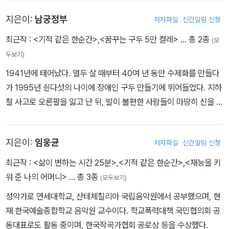
할 만한 시선 부문 그랑프리를 수상하며 세계 3대 국제영화제 그랜드
지은이:
남궁정부
저자파일
신간알림 신청
슬램을 달성한 국내 유일무이의 거장. 2012년 열여덟번째 작품 <피
에타>로 제69회 베니스영화제 황금사자상 및 대종상 특별상을 수상
최근작 :
<기적 같은 한순간>
,
<꿈꾸는 구두 5만 켤레>
… 총 2종
(모
했다. 연출 <악어>(1996) <야생동물 보호구역>(1997) <파란 대
두보기)
문>(1998) <섬>(2000) <실제상황>(2000) <수취인불명>(200
1941년에 태어났다. 열두 살 때부터 40여 년 동안 수제화를 만들다
1) <나쁜 남자>(2002) <해안선>(2002) <봄 여름 가을 겨울 그리
가 1995년 쉰다섯의 나이에 장애인 구두 만들기에 뛰어들었다. 지하
고 봄>(2003) <사마리아>(2004) <빈 집>(2004) <활>(2005)
철 사고로 오른팔을 잃고 난 뒤, 발이 불편한 사람들이 마땅히 신을 구
<시간>(2006) <숨>(2007) <비몽>(2008) <아리랑>(2011) <
두가 없다는 걸 알고부터였다. 2000년도에 노동부 선정 신지식인으
아멘>(2011) <피에타>(2012) 제작 <아름답다>(2008) <영화는
로 뽑혔다. 2007년 현재 세창정형제화연구소 소장으로 근무하고 있
영화다>(2008) <풍산개> (2011) 주요 수상 내역 제64회 칸 국제
지은이:
임웅균
저자파일
신간알림 신청
다.
영화제 주목할 만한 시선 - 아리랑 제27회 브뤼셀 판타스틱 영화제
최근작 :
<삶이 변하는 시간 25분>
,
<기적 같은 한순간>
,
<재능을 키
오비트 경쟁 부문 - 비몽 제11회 디렉터스 컷 시상식 올해의 제작자상
워 준 나의 어머니>
… 총 3종
- 영화는 영화다 제28회 한국영화평론가협회상 감독상 - 비몽 제30
(모두보기)
회 황금촬영상 시상식 신인촬영상 - 시간 제42회 시카고국제영화제
성악가로 연세대학교, 산테체칠리아 국립음악원에서 공부했으며, 현
플라크 상 - 시간 제54회 베를린국제영화제 은곰상(감독상) - 사마
재 한국예술종합학교 음악원 교수이다. 학교폭력대책 국민협의회 공
리아 제09회 부산국제영화제 넷팩상(아시아영화진흥기구상) - 빈
동대표로도 활동 중이며, 한국작곡가협회 공로상 등을 수상했다.