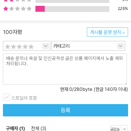
다고. 그리고 그것이 모든 것을 바꾸어 놓았다고.” 시인 로버트 프로
12.5%
스트가 시 <가지 않은 길>에서 말했듯이 우리는 인생에서 수많은 갈
림길에 서게 된다. 그 순간 우리는 갈 길을 몰라 망설이거나 머뭇거리
곤 한다. 그리고 대부분 고민 끝에 위험이 도사리고 있는 미확인 지역
100자평
게시물 운영 원칙
보다는 익숙하게 다녀왔던 길을 걸어간다. 그러나 그중에서 1%, 다른
카테고리
인생을 사는 이들은 확인되지 않은 길에서 기회를 엿보고 과감하게
선택한다. 선택의 연속인 인생에서 남다른 결단으로 인생을 뒤바꾼
사람이 있다. 국어 교사라는 직업을 시작으로 연출하는 프로그램마다
소위 ‘대박’을 터트리는 잘나가는 예능 PD로 탈바꿈했으며 거기서
멈추지 않고 이화여자대학교 교수로, OBS 경인방송의 초대 사장까
지 역임했던 주철환이다. 그것에 그치지 않고 그는 끊임없이 변화하
현재
0
/280byte (한글 140자 이내)
며 지금은 싱어송라이터로서의 삶을 살아가고 있다. 그는 자신의 운
스포일러 포함
명이 바뀌는 순간을 똑똑히 기억한다. 수개월 간 지속된 그 유혹 속에
등록
서 나는 미련과 도전 사이를 헤매고 다녔다. 결국 최종 결심을 통보해
야 할 바로 전날, 운명적 대면이 그 선배의 방에서 이루어졌다. “회사
가 원하는 모습으로 돌아가라. 편성실에 와서 한 일이 도대체 무엇이
구매자 (1)
전체 (3)