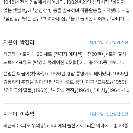
1948년 전북 임실에서 태어났다. 1982년 21인 신작시집 『꺼지지
운 지평을 열고 있으며, 최근작은 『무기가 되는 독서』, 『불안한 평화』,
않는 횃불로』에 「섬진강 1」 등을 발표하며 작품활동을 시작했다. 시집
『크리스천의 자기경영』, 『다시 쓰는 자기경영노트』 등이 있다.
『섬진강』 『맑은 날』 『그 여자네 집』 『울고 들어온 너에게』 『나비가 숨
은 어린나무』 등이, 동시집 『콩, 너는 죽었다』 『너 내가 그럴 줄 알았
어』 『은하수를 건넜다』 등이 있다. 태어나 자라온 강가에서 서쪽 하늘
지은이:
박경리
저자파일
신간알림 신청
초승달과 작은 나뭇가지에 앉은 새들의 눈을 바라보며 살고 있다.
최근작 :
<토지 1~20 세트 (천경자 에디션) - 전20권>
,
<토지 필사
노트>
,
<표류도 (박경리 큐레이션 리커버)>
… 총 248종
(모두보기)
본명은 박금이(朴今伊). 1926년 경남 통영에서 태어났다. 1955년
김동리의 추천을 받아 단편 「계산」으로 등단, 이후 『표류도』(1959),
『김약국의 딸들』(1962), 『시장과 전장』(1964), 『 파시』(1964~19
65) 등 사회와 현실을 꿰뚫어 보는 비판적 시각이 강한 문제작을 잇
달아 발표하면서 문단의 주목을 받았다. 1969년 9월부터 대하소설
지은이:
이수익
저자파일
신간알림 신청
『토지』의 집필을 시작했으며 26년 만인 1994년 8월 15일에 완성했
다. 『토지』는 한말로부터 식민지 시대를 꿰뚫으며 민족사의 변전을
최근작 :
<파도 위의 詩>
,
<비애의 술잔>
,
<그리운 악마>
… 총 23종
그린 한국문학의 걸작으로, 이 소설을 통해 한국문학사에 뚜렷한 족