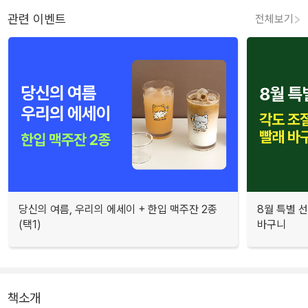
관련 이벤트
전체보기
당신의 여름, 우리의 에세이 + 한입 맥주잔 2종
8월 특별 선
(택1)
바구니
책소개