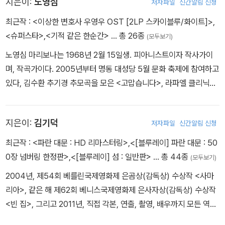
지은이:
노영심
저자파일
신간알림 신청
조성아 씨를 낳았다. 그러나 그해 11월 순탄치 않은 결혼생활을 피해
미 육군에 자원입대했으며 딸 성아 씨를 데리고 미국, 한국, 독일, 일
최근작 :
<이상한 변호사 우영우 OST [2LP 스카이블루/화이트]>
,
본 등지에서 근무했다. 1972년 뉴욕 퀸스칼리지를 시작으로 여섯 군
<슈퍼스타>
,
<기적 같은 한순간>
… 총 26종
(모두보기)
데 대학을 거쳐 1987년 입학 15년 만에 메릴랜드대 경영학과를 졸업
노영심 마리보나는 1968년 2월 15일생. 피아니스트이자 작사가이
했으며, 1990년 마흔세 살에 하버드대 석사과정에 입학하면서 군인
며, 작곡가이다. 2005년부터 명동 대성당 5월 문화 축제에 참여하고
과 학자의 길을 함께 걷다 1996년 소령으로 예편했다. 그 사이 성아
있다, 김수환 추기경 추모곡을 모은 <고맙습니다>, 라파엘 클리닉을
씨가 하버드대에 입학하면서 하버드대 동문 모녀가 되었고, 나이 예
위한 <눈의 송가>, <연애시대> OST 등의 앨범을 발표했고, <희망
순을 한 해 앞둔 2006년 하버드대 입학 16년 만에 박사학위를 받았
사항> 등의 노래를 작사·작곡했다.
다. 《나는 희망의 증거가 되고 싶다》 출간 후 한국과 세계를 오가며
지은이:
김기덕
저자파일
신간알림 신청
동기부여 강연자(Motivational Speaker)로 활동하면서 많은 이들
최근작 :
<파란 대문 : HD 리마스터링>
,
<[블루레이] 파란 대문 : 50
에게 희망의 메시지를 전파했다. 펴낸 책으로는 《꿈꾸는 엄마로 산다
0장 넘버링 한정판>
,
<[블루레이] 섬 : 일반판>
… 총 44종
는 것》 《희망 수업》 《서진규의 희망》 등이 있다.
(모두보기)
2004년, 제54회 베를린국제영화제 은곰상(감독상) 수상작 <사마
리아>, 같은 해 제62회 베니스국제영화제 은사자상(감독상) 수상작
<빈 집>, 그리고 2011년, 직접 각본, 연출, 촬영, 배우까지 모든 역할
을 소화한 셀프 다큐멘터리 <아리랑>이 제64회 칸 국제영화제 주목