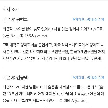
저자 소개
지은이:
공병호
저자파일
신간알림 신청
최근작 :
<이름 없이 빛도 없이>
,
<처음 읽는 경제사 이야기>
,
<도둑
놈들 5>
… 총 233종
(모두보기)
고려대학교 경제학과를 졸업하고, 미국 라이스대학교에서 경제학 박
사를 받았다. 일본 나고야대학교 객원연구원, 한국경제연구원을 거쳐
재단법인 자유기업센터와 자유경제원의 초대 원장을 지냈다. 현재 공
병호연구소 소장으로 활동하고 있다. 세상에 대한 전방위적 지식과
높은 탐구의식을 기반으로 자기계발, 기업가 연구, 기업흥망사, 사회
지은이:
김용택
저자파일
신간알림 신청
평론, 서양고전, 성경, 탈무드 등 다양한 주제로 집필 영역을 확장하면
서 열정적인 저작과 강연 활동을 해온 저자는 100여 권이 넘는 책을
최근작 :
<어쩌면 별들이 너의 슬픔을 가져갈지도 몰라 +플러스 (출
집필해왔다. 『한국경제의 권력이동』, 『시장경제란 무엇인가』, 『시장
간 10주년 기념 리커버 양장 에디션)>
,
<그날의 초록빛>
,
<어른의 마
경제와 그 적들』로 3년 연속 ‘자유경제출판문화상’을 수상하기도 했
음을 달래는 그림책 세트 - 전6권>
… 총 296종
(모두보기)
다. 최근에는 『김재철 평전』, 『이용만 평전』 등으로 인물 평전의 새로