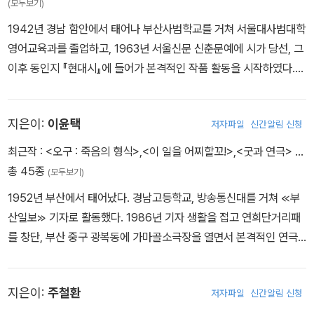
(모두보기)
적을 남긴 거장으로 우뚝 섰다. 2003년 장편소설 『나비야 청산가자』
1942년 경남 함안에서 태어나 부산사범학교를 거쳐 서울대사범대학
를 《현대문학》에 연재했으나 건강상의 이유로 중단되며 미완으로 남
영어교육과를 졸업하고, 1963년 서울신문 신춘문예에 시가 당선, 그
았다. 그 밖에 산문집 『Q씨에게』 『원주통신』 『만리장성의 나라』 『꿈
이후 동인지 『현대시』에 들어가 본격적인 작품 활동을 시작하였다.
꾸는 자가 창조한다』 『생명의 아픔』 『일본산고』 등과 시집 『못 떠나
저서로는 1969년 첫 시집 『우울한 샹송』을 펴내고 이어서 『야간열
는 배』 『도시의 고양이들』 『우리들의 시간』 『버리고 갈 것만 남아서
차』 『슬픔의 핵』 『단순한 기쁨』 『그리고 너를 위하여』 『아득한 봄』
참 홀가분하다』 『슬픔도 기쁨도 왜 이리 찬란한가』 『산다는 슬픔』 등
지은이:
이윤택
저자파일
신간알림 신청
『푸른 추억의 빵』 『눈부신 마음으로 사랑했던』 『꽃나무 아래의 키스』
이 있다. 1996년 토지문화재단을 설립해 작가들을 위한 창작실을 운
『처음으로 사랑을 들었다』 『천년의 강』 『침묵의 여울』 『조용한 폭발』
최근작 :
<오구 : 죽음의 형식>
,
<이 일을 어찌할꼬!>
,
<굿과 연극>
…
영하며 문학과 예술의 발전을 위해 힘썼다. 현대문학신인상, 한국여
그리고 이번에 내는 『비애의 술잔』이 14번째 시집이다. 시선집으로
총 45종
류문학상, 월탄문학상, 인촌상, 호암예술상 등을 수상했고 칠레 정부
(모두보기)
는 『우체국에 가면 잃어버린 사랑을 찾을 수 있을까』 『불과 얼음의 콘
로부터 가브리엘라 미스트랄 문학 기념 메달을 받았다. 2008년 5월
1952년 부산에서 태어났다. 경남고등학교, 방송통신대를 거쳐 ≪부
서트』 『그리운 악마』 『결빙의 아버지』 등이 있고, 시전집으로는 『이
5일 타계했다. 대한민국 정부는 한국문학에 기여한 공로를 기려 금관
산일보≫ 기자로 활동했다. 1986년 기자 생활을 접고 연희단거리패
수익시전집』이 있다. 현대문학상, 대한민국문학상, 정지용문학상, 한
문화훈장을 추서했다.
를 창단, 부산 중구 광복동에 가마골소극장을 열면서 본격적인 연극
국시협상, 지훈문학상, 공초문학상, 육사시문학상, 이형기문학상, 시
활동을 시작했다. 창작극을 집필, 연출하는 것 외에도 시나 소설 등을
와편견문학상, 부산시문화상(문학부분) 등을 수상하였다.
연극으로 재창작하거나, 외국 희곡을 재해석했으며, 뮤지컬 연출과
지은이:
주철환
저자파일
신간알림 신청
제작도 맡았다.