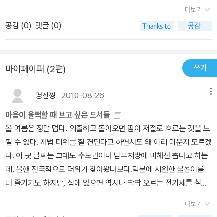
기를 담고 있습니다.자신에게 부정적인 영향을 미친 만남을 극복하고
자신이 하고 있는 일이 누군가에게 희망이 되어 줄 수 있다면얼마나
더보기
그는 언젠가 오페라를 부르는 성악가의 꿈을 가지고 있었는데, 어느
새로운 자신을 만들어가는 것,죽음의 공포에서 벗어나 <토지>라는
좋을 까 싶습니다..
날 우연히 참가한 리얼리티 프로그램의 출연을 계기로 이제는 전 세
공감 (
0
)
댓글 (0)
대작을 완성한 것,과연 그 25인은 어떤 기회를 어떻게 붙잡아 지금의
계가 주목하는 유명한 스타가 되었다. 그는 평소에도 언제나 노래에
그들을 만들어갔는지를 읽다보니 현재의 나 자신을 돌아보게 됩니다.
대한 꿈을 져버리지 않았고 외판원으로 일하면서도 합창단원을 했다
짧지만 그 안에 농축된 강렬한 이야기들,올 가을 기적 같은 한순간에
고 한다. 아마도 그에게는 노래 한곡을 부르기 위해 선택한 그 시간이
쓰기
마이페이퍼 (2편)
빠져보시는건 어떤지요?
바로 기적 같은 한순간 이었을 것이다. 그러나 우리가 생각해 볼 것은
이러한 일이 부단한 노력과 자신에게 있어 가치 있고 의미가 있는 일
명진짱
2010-08-26
메뉴
이어야지, 결코 한순간의 요행을 바라는 마치 도박과 같은 것에 기대
마음이 울쩍할 때 보고 싶은 도서들
해서는 안 된다는 것이다. 이 책속에 나와 있는 명사들의 이야기를 보
올 여름은 정말 덥다. 외출하고 돌아오면 땀이 저절로 흐르는 것을 느
면 그들은 하나의 작은 만남에도 소중한 가치를 부여 했으며 그 안에
낄 수 있다. 제법 더위를 잘 견딘다고 하면서도 왜 이리 더운지 모르겠
서 인생의 새로운 길을 찾았고 변화된 삶속에서 행복을 찾았다고 말
다. 이 곳 날씨는 그래도 수도권이나 남부지방에 비해선 춥다고 하는
한다.우리 주위를 둘러보면 아직도 자신의 삶에 관하여 무얼 어떻게
데, 올핸 전국적으로 더위가 찾아왔나보다.덕분에 시원한 물놀이를
해야 할지에 대해 중심을 잡지 못하고 갈팡질팡 하거나, 새로운 도전
더 즐기기도 하지만, 집에 있으면 역시나 팍팍 오르는 전기세를 실감
에 맞서 자신의 모든 것을 걸어 보려는 용기 있는 삶을 선택하는 이는
할 정도로 에너지 소비가 늘고 있다.어디론가 멋진 곳으로 여름휴가
별로 없어 보인다. 혹시 우리 자신도 지금까지 자신의 자아와 타협하
더보기
를 떠나고 싶었지만, 지금으로서는 여유가 안 되고 그래서인지 자꾸
여 적당히 현실에 안주하는 어찌 보면 무덤덤한 삶을 살아가는 것은