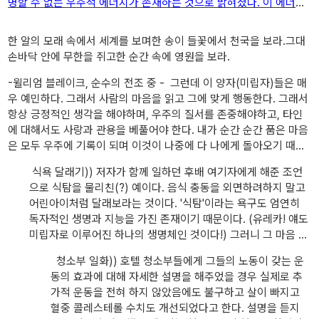
명할 수 없는 우주적 에너지가 존재하는 것으로 밝혀졌다. 이 에너지
는 사주명리학, 운명론, 인연설, 끌어당김의 법칙, 사이코메트리 등 많
은 비과학이라고 생각되던 것들을 설명해준다. 과학자들, 특히 물리
한 알의 모래 속에서 세계를 보며한 송이 들꽃에서 천국을 보라.그대
손바닥 안에 무한을 쥐고한 순간 속에 영원을 보라.
학자들이 결국은 종교에 귀의하게 되는 경우들을 자주 본다. 이는 양
자역학에 도달해서 그럴 것이다. 양자역학은 우주를 이루는 가장 작
-윌리엄 블레이크, 순수의 전조 중 - 그런데 이 양자(미립자)들은 매
은 입자들로서 그들이 운동하는 법칙은 뉴턴의 법칙을 벗어난다. 그
우 예민하다. 그래서 사람의 마음을 읽고 그에 맞게 행동한다. 그래서
래서 아인슈타인의 상대성 이론이 나온 것인데, 사실 나도 여기서부
항상 긍정적인 생각을 해야하며, 우주의 질서를 존중해야하고, 타인
에 대해서도 사랑과 관용을 베풀어야 한다. 내가 순간 순간 품은 마음
터는 100% 이해하고 있다고 할 수 없다. 다만 내가 이해한 수준에서
은 모두 우주에 기록이 되며 이것이 나중에 다 나에게 돌아오기 때문
써본다. 이중슬릿실험(double slit experiment)은 과학계에서 아직
이다. 이것을 불교에서는 업보(karma)라고 하는 것이다 .그래서 남에
까지도 미스테리로 남아있다. 이중슬릿에 전자(electron)를 통과시
식욕 달래기)) 저자가 함께 일하던 후배 여기자에게 해준 조언
게 베풀고 사는 사람들은 물질적으로 보면 손해를 보고 사는 것 같이
키면 그것은 입자임에도 불구하고 파동의 간섭무늬를 스크린에 남긴
으로 식탐을 물리친(?) 예이다. 음식 충동을 외면하려하지 말고
보여도 수명이 더 길다든지 더 건강하다든지 등의 우주 차원의 보상
어린아이처럼 달래보라는 것이다. '식탐'이라는 욕구도 엄연히
다. 그러나 입자검출기를 옆에 설치해놓으면 슬릿만 빠져나가 두 줄
을 받고 있다고 한다.
How to do watchingDiet
독자적인 생명과 지능을 가진 존재이기 때문이다. (유레카! 얘도
이 스크린에 남는다. 즉, 관찰하고 있을 때는 입자처럼 행동하다가 관
미립자로 이루어진 하나의 생명체인 것이다!) 그러니 그 마음 속
찰하지 않을 때는 파동처럼 행동하는 것이다. 도대체 왜 그런 걸까?!
괴물에게 마음 속에서 먹이를 실컷 먹이면 잠잠해 질 것이라고
청소부 일화)) 호텔 청소부들에게 그들의 노동이 갖는 운
정답은 아무도 (아직은) 모른다. 다만 슈뢰딩거가 방정식을 통하여 전
생각했다. 6개월 쯤 후 그 후배는 몸집이 반쪽이 되었다고 한다.
동의 효과에 대해 자세한 설명을 해주었을 경우 실제로 추
자가 발견될 위치를 예측하는 데 성공했을 뿐이다. 이는 원자모형에
단지 실컷 먹는 이미지만 그려 바라본 것 뿐인데 그녀의 머릿속
가적 운동을 전혀 하지 않았음에도 불구하고 살이 빠지고
에 도사리고 있던 충동이 누그러졌고, 실제로 실컷 먹은 것처럼
서 전자가 정확히 어디에 존재하는 것이 아니라 구름처럼 표시되어
혈중 콜레스테롤 수치도 개선되었다고 한다. 설명을 듣지
식욕도 떨어진 것이다.
그 언저리에 존재할 확률로 설명된다는 것과 일맥상통한다. 이것이