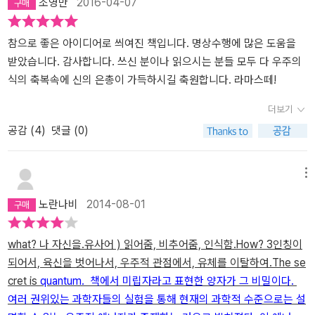
조영만
2016-04-07
유명한 ‘헬싱키 연구’라고 한다. 왜 그런 결과가 나타났을까. 건강관리
한 대목도 눈길을 끌었다. 절대 영도에서도 사라지지 않는 미립자의
에 관한 설명을 들으면 자신의 몸을 제대로 바라볼 수 있게 되고 바라
존재. 갑자기 물리학에 관심이 간다. 인간은 죽음으로서 육체를 잃게
보면 몸도 변화한다는 것이다. 앞서 언급한 미립자가 그 비밀이며 ‘이
되지만 영혼은 남는다는 것이다. 둘째를 낳고 나서부터 '죽음'이 두렵
참으로 좋은 아이디어로 씌여진 책입니다. 명상수행에 많은 도움을
중슬릿’ 실험을 뒷받침하는 증거라고 할 수 있다. 이 책을 읽으며 자기
다는 생각을 자주 했는데 조금은 위안이 되는 내용이다. <<인상적인
받았습니다. 감사합니다. 쓰신 분이나 읽으시는 분들 모두 다 우주의
계발을 위한 계획과 실천이 오래가지 못하는 이유를 깨닫게 되었
내용>>P.230 그가 왜 화내는지 꼬치꼬치 묻고 또 물어서 진실의 알
식의 축복속에 신의 은총이 가득하시길 축원합니다. 라마스떼!
다. 타인과 비교하고 경쟁하려는 마음이 앞선 나머지 자신의 나약한
갱이가 뭔지 적극적으로 찾아보는 겁니다. 철저히 그의 눈으로 바라
더보기
마음을 탓하거나 그런 과정에서 쉽게 자포자기하는 건 아닐까. 불안
보세 요. 철저하게 묻고, 듣기만 하는 겁니다. 그의 말 속에 과연 내가
공감 (
4
)
댓글 (0)
한 마음이 들 때 투지나 의지로 억지로 덮어버리거나 저항하려 들면
건질 만한 진실의 알갱이가 들어 있는지 열심히 들어보는 겁니 다. P.
오히려 역효과가 난다고 했다. 억누를수록 더욱 거세게 일어나는 생
260 나와 단 한 번이라도 인연을 맺었던 사람들은 나도 모르게 나와
각의 속성 때문이라고 한다. 이럴 때는 있는 그대로 바라보고 그냥 흘
끊임없이 정보를 주고받는다. 내가 무슨 생각을 하고 있는지 무의식
메뉴
러가도록 내버려 두는 게 훨씬 낫다고 한다. 당신의 새해 목표와 결심
적으로 훤히 알고 있는 것이다. P.273 '인생을 사는 방법은 두 가지다.
노란나비
2014-08-01
은 무엇인가. 성공할 자신이 있는가. 이미 작심삼일로 끝났다고? 아직
하나는 아무 기적도 없는 것처럼 사는 것이요. 다른 하나는 모든 게 기
늦지 않았다. 신이 부리는 요술 왓칭, 관찰자 효과의 놀라운 비밀을 배
적인 것처럼 사는 것이 다.' 아인슈타인의 말 속에 진리가 담겨 있다.
워서 원하는 목표를 달성해 보자. 우리 삶의 모든 고민을 해결할 수 있
영혼에 눈뜨고 살면 기적 같은 나날이 꼬리를 문다. 역시 책은 줄을 그
what? 나 자신을.유사어 ) 읽어줌, 비추어줌, 인식함.
How? 3인칭이
는 힌트가 여기 있다.
어가면서 읽어야 한다. 책의 앞 부분을 읽으며 줄을 안 그어서 인상적
되어서, 육신을 벗어나서, 우주적 관점에서, 유체를 이탈하여.
The se
인 내용들이 다 뒷부분이다. 저자의 다양한 경험과 방대한 정보 축적
cret is
quantum. 책에서 미립자라고 표현한 양자가 그 비밀이다.
의 힘이 느껴진다. 한번 읽어보면 좋을 책이다.
여러 권위있는 과학자들의 실험을 통해 현재의 과학적 수준으로는 설