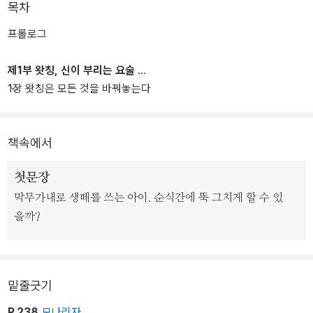
목차
프롤로그
제1부 왓칭, 신이 부리는 요술
1장 왓칭은 모든 것을 바꿔놓는다
책속에서
첫문장
막무가내로 생떼를 쓰는 아이. 순식간에 뚝 그치게 할 수 있
을까?
밑줄긋기
P.238
모나리자