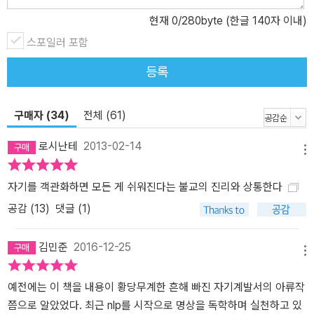
두뇌를 어떻게 바라보느냐에 달린 문제다. ㆍ부정적 생각 꺼버리기
현재
0
/280byte (한글 140자 이내)
우리의 부정적 감정에 불을 당기는 것은 생존을 책임지고 있는 아미
스포일러 포함
그달라(편도체)이다. 부정적인 감정이나 생각은 내 생존을 위해 생겨
나는 것인 만큼 먼저 그 존재를 인정하고 따뜻한 눈으로 바라봐주어
등록
야 한다. 하버드 대학의 테일러 박사는 어떤 부정적 생각과 감정이라
도 그 자연적 수명은 90초에 지나지 않으며, 마치 어린아이를 달래듯
구매자 (34)
전체 (61)
이 조용히 주시하기만 하면 금세 사라진다고 말한다.
로시난테
2013-02-14
메뉴
자기를 객관화하면 모든 게 쉬워진다는 불교의 진리와 상통한다
공감 (
13
)
댓글 (1)
김민준
2016-12-25
메뉴
예전에는 이 책을 내용이 황당무계한 흔해 빠진 자기계발서의 아류작
쯤으로 알았었다. 최근 nlp를 시작으로 명상을 독학하며 실천하고 있