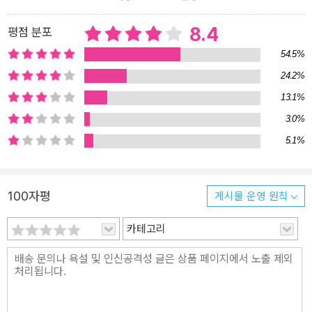
하여금 투표를 하는 자신의 모습을 각각 1인칭과 3인칭의 시점으로
상상해보도록 하고 실제 투표 여부를 확인해보았다. 놀랍게도 1인칭
8.4
평점 분포
의 상상은 72퍼센트, 3인칭의 상상은 90퍼센트의 투표율을 보였다.
54.5%
학생들의 평균 투표율이 20퍼센트인 것을 감안하면, 잠재의식에 심
24.2%
어진 작은 씨앗 하나가 엄청난 변화를 일으켰던 것이다. ㆍ과정을 바
13.1%
라보면 쉽게 달성된다 이스라엘 헤브루 대학의 브레츠니츠 교수는 군
인들에게 40킬로미터의 행군을 시키고 스트레스 호르몬 수치를 조사
3.0%
했다. 그런데 한 그룹에는 30킬로미터 행군이라고 알려주고 다른 그
5.1%
룹에는 60킬로미터 행군이라고 알려주었다. 결과는 어땠을까? 호르
몬 수치는 실제 행군거리와는 상관없이 앞으로 얼마나 더 걸어야 하
는지에 대한 생각에 따라 요동치는 것으로 나타났다. 즉 우리는 현실
100자평
게시물 운영 원칙
에 반응하는 게 아니라 각자가 현실로 바라보는 이미지에 반응하는
것이다. ㆍ지능을 껑충 높이려면? 스탠퍼드 대학의 스틸 교수는 SAT
카테고리
시험을 치르기 직전 흑인학생들에게 인종을 명시하도록 해보았다. 그
러자 그들의 점수는 평소보다 형편없이 떨어졌다. 해당란에 '흑인'이
란 단어를 기입하는 순간 '흑인들은 머리가 나빠'라는 편견이 번쩍하
며 스쳐갔기 때문이다. 지능은 결코 고정된 것이 아니다. 전적으로 내