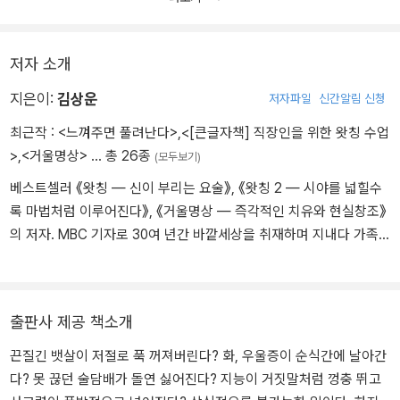
저자 소개
지은이:
김상운
저자파일
신간알림 신청
최근작 :
<느껴주면 풀려난다>
,
<[큰글자책] 직장인을 위한 왓칭 수업
>
,
<거울명상>
… 총 26종
(모두보기)
베스트셀러 《왓칭 ― 신이 부리는 요술》, 《왓칭 2 ― 시야를 넓힐수
록 마법처럼 이루어진다》, 《거울명상 ― 즉각적인 치유와 현실창조》
의 저자. MBC 기자로 30여 년간 바깥세상을 취재하며 지내다 가족
들의 죽음을 겪으며 15년쯤 전부터 내면세계 취재에 빠져들었고, 퇴
직 후 고향에 내려가 취재의 깊이를 더해가고 있다. MBC 정치부, 경
제부, 국제부 기자, 워싱턴 특파원, 국제부장, 논설위원 실장, MBC 충
출판사 제공 책소개
북사장 등을 역임했다. 유튜브 ‘김상운의 왓칭’을 통해 현실이 홀로그
램 영화임을 이해함으로써 스스로 인생살이의 온갖 아픔에서 벗어나
끈질긴 뱃살이 저절로 푹 꺼져버린다? 화, 우울증이 순식간에 날아간
는 길을 제시하고 있다.
다? 못 끊던 술담배가 돌연 싫어진다? 지능이 거짓말처럼 껑충 뛰고