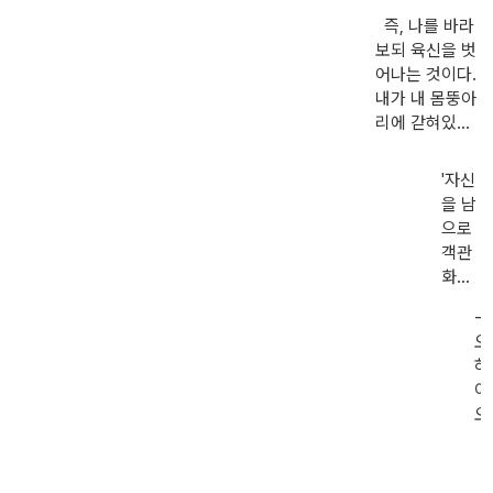
의 베스케스 교수는 이렇게 분
사이에 8cm가 컸다고 한
석한다. '한 사람이 한 가지를
즉, 나를 바라
다. 그는 매일 밤 자기 전
바라볼 때 변화가 일어난다면
보되 육신을 벗
에 누워서 척추 마디마디
여러 사람들이 한꺼번에 바라
어나는 것이다.
가 조금씩 늘어나는 이미
볼 땐 더 큰 변화가 일어나는
내가 내 몸뚱아
지를 그리고 그것을 보고
건 당연하죠. 지켜보는 사람들
리에 갇혀있다
기뻐하는 부모님과 동생
이 많아질수록 자신을 더욱더
는 생각을 버리
을 함께 생각했다고 한다.
객관적으로 바라볼 수 있기도
고 나를 객관적
'자신
이는 그가 다니던 프린스
하고.'
으로 바라보고
을 남
턴 대학에 유명한 양자물
상상 속의 청중
으로
리학 교수들의 강의를 청
(제 3자)도 등
객관
강하여 알게된 관찰자 효
장시켜 함께 보
화시
과를 적용한 것이라고 한
는 것이다. 나에
켜 바
다.
겐 엄격하고 남
-
라보
에게는 관대하
오
는 건
라는 말이 있지
하
인생
만 실제로는 그
이
의 긍
반대인 경우가
오
정적
허다하다. 자신
주
변화
은 그렇지 못하
립
를 유
면서 남에게는
대