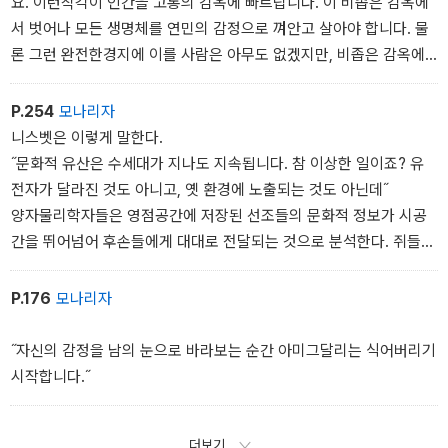
요. 이런착각이 인간을 고통의 감옥에 빠트립니다. 이 비좁은 감옥에
서 벗어나 모든 생명체를 연민의 감정으로 껴안고 살아야 합니다. 물
론 그런 완전한경지에 이를 사람은 아무도 없겠지만, 비좁은 감옥에
서 벗어나려는 노력자체만으로 고통에서 해방될 수 있습니다.˝
아인슈타인은 육신이 죽어 사라지더라도 영혼은 빛의 모습으로 여전
P.254
모나리자
히 존재함을 상기시키고 있었다.
니스벳은 이렇게 말한다.
˝문화적 유산은 수세대가 지나도 지속됩니다. 참 이상한 일이죠? 유
전자가 달라진 것도 아니고, 옛 환경에 노출되는 것도 아닌데˝
양자물리학자들은 영점공간에 저장된 선조들의 문화적 정보가 시공
간을 뛰어넘어 후손들에게 대대로 전달되는 것으로 분석한다. 쥐들
이 영점공간에 저장된 집단정보를 자자손손 물려받듯이 말이
다. 내 영혼은 이모든 걸 갖고 있다.
P.176
모나리자
˝자신의 감정을 남의 눈으로 바라보는 순간 아미그달리는 식어버리기
시작합니다.˝
더보기