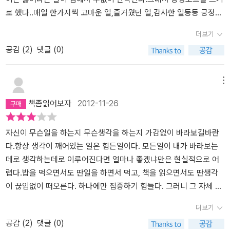
로 했다..매일 한가지씩 고마운 일,즐거웠던 일,감사한 일등등 긍정적
인 일만 간단히 쓰기로 했다.당장 오늘부터 시작한다.한달 후..1년 후
더보기
어떻게 변해 있을까 매우 궁금하다...둘째 아이도 함께 해보기로 했다.
공감 (
2
)
댓글 (0)
말이 워낙 없는 아이라서 이 노트를 쓰면서 부모와 자연스럽게 대화
를 할 수 있었으면좋겠다...앞으로가 기대된다..
메뉴
책좀읽어보자
2012-11-26
자신이 무슨일을 하는지 무슨생각을 하는지 가감없이 바라보길바란
다.항상 생각이 깨어있는 일은 힘든일이다. 모든일이 내가 바라보는
데로 생각하는데로 이루어진다면 얼마나 좋겠냐만은 현실적으로 어
렵다.밥을 먹으면서도 딴일을 하면서 먹고, 책을 읽으면서도 딴생각
이 끊임없이 떠오른다. 하나에만 집중하기 힘들다. 그러니 그 자체 그
대로를 받아들이는게 힘들다.내가 하는 행동자체도 내마음대로 통제
더보기
하기 힘든데, 생각을 무슨수로 제어한단말인가?그러니 있는 그대로
공감 (
2
)
댓글 (0)
바라보고 받아들이는것은 힘든일이다. 도를 닦아야 되는게 아닐까싶