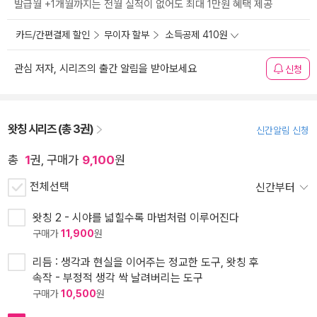
발급월 +1개월까지는 전월 실적이 없어도 최대 1만원 혜택 제공
카드/간편결제 할인
무이자 할부
소득공제 410원
관심 저자, 시리즈의 출간 알림을 받아보세요
신청
왓칭 시리즈 (총 3권)
신간알림 신청
총
1
권, 구매가
9,100
원
전체선택
신간부터
왓칭 2 - 시야를 넓힐수록 마법처럼 이루어진다
구매가
11,900
원
리듬 : 생각과 현실을 이어주는 정교한 도구, 왓칭 후
속작 - 부정적 생각 싹 날려버리는 도구
구매가
10,500
원