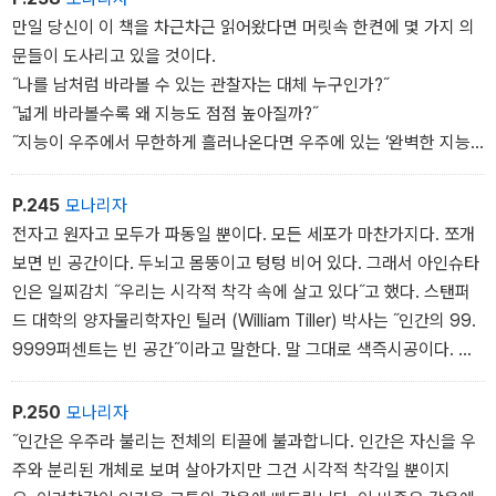
만일 당신이 이 책을 차근차근 읽어왔다면 머릿속 한켠에 몇 가지 의
문들이 도사리고 있을 것이다.
˝나를 남처럼 바라볼 수 있는 관찰자는 대체 누구인가?˝
˝넓게 바라볼수록 왜 지능도 점점 높아질까?˝
˝지능이 우주에서 무한하게 흘러나온다면 우주에 있는 ‘완벽한 지능
의 소유자는 대체 누구인가?˝
짐작대로다. 관찰자는 바로 영혼이다.
P.245
모나리자
전자고 원자고 모두가 파동일 뿐이다. 모든 세포가 마찬가지다. 쪼개
보면 빈 공간이다. 두뇌고 몸뚱이고 텅텅 비어 있다. 그래서 아인슈타
인은 일찌감치 ˝우리는 시각적 착각 속에 살고 있다˝고 했다. 스탠퍼
드 대학의 양자물리학자인 틸러 (William Tiller) 박사는 ˝인간의 99.
9999퍼센트는 빈 공간˝이라고 말한다. 말 그대로 색즉시공이다. 양
자물리학자인 울프(Fred Wolf) 박사도 ˝영혼의 0.0001퍼센트만 육
신 속에들어 있고 나머지 99.9999퍼센트는 육신 밖의 우주에 퍼
P.250
모나리자
져 있다˝고 말한다. 쉽게 말해 우주가 곧 영혼이며, 육신 속에는 육신
˝인간은 우주라 불리는 전체의 티끌에 불과합니다. 인간은 자신을 우
의 부피에 해당하는 만큼의 영혼만 들어 있다는 뜻이다. 믿기지 않는
주와 분리된 개체로 보며 살아가지만 그건 시각적 착각일 뿐이지
가?