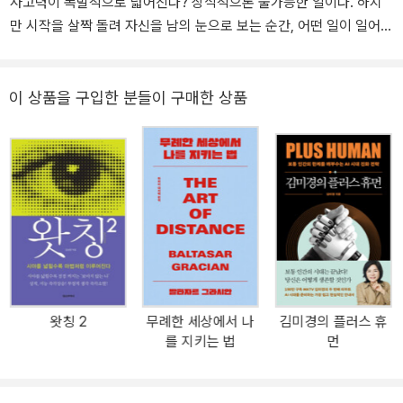
사고력이 폭발적으로 넓어진다? 상식적으론 불가능한 일이다. 하지
만 시작을 살짝 돌려 자신을 남의 눈으로 보는 순간, 어떤 일이 일어날
까? 양자물리학자들이 발견한 신기한 우주원리 '관찰자 효과(observ
er effect)'가 쏙쏙 들어오도록 국내독자들에게 최초로 소개된다.
“이 요술에 충격을 받지 않는 사람은 이해하지 못한 것이다.” ― 노벨
이 상품을 구입한 분들이 구매한 상품
물리학상 수상자 닐스 보어 “왓칭은 신이 부리는 요술이다.” ― 양자
물리학자 프레드 울프 “이 요술의 배후엔 의식적이고 고도로 지능적
인 마음이 존재한다.” ― 노벨물리학상 수상자 막스 플랑크 “우주의
무한한 가능성은 왓칭으로 비로소 눈앞의 현실로 창조된다.” ― 노벨
물리학상 수상자 베르너 하이젠베르크 의지만으로는 도저히 안 되는
일이다. 하지만 시각만 살짝 돌리면 실제로 그렇게 된다. 인생의 모든
고민은 시각만 살짝 바꿔 바라봐도 거짓말처럼 쉽게 해결된다. 만물
이 사람의 생각을 읽고 변화하는 미립자(subatomic particle)로 구
성돼 있기 때문이다. 이게 바로 양자 물리학의 ‘관찰자 효과(observe
왓칭 2
무례한 세상에서 나
김미경의 플러스 휴
r effect)'이다. 사람이 바라보는 대로 만물이 변화한다는 뜻이다. 이
를 지키는 법
먼
우주원리는 아인슈타인, 하이젠베르크, 보어, 파인만 등 기라성 같은
노벨물리학상 수상자들이 숱한 실험을 통해 입증해왔다. 단지 “어려
운 과학”이라는 편견의 베일에 가려져 일반 대중에게 제대로 알려지