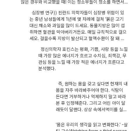
않은 경우와 비교했을 때! 이는 청소부들이 청소를 하면서
바로 양자의 세계이며 이해가 어려운 부분이다. 우리가 감지(5감)하
'아 ~ 하기 싫어, 힘들어.' 라고 생각하지 않고 '내 살이 지금
심장병 연구)) 핀란드 의학자들이 심장병 위험이 있
는 세계의 법칙을 벗어나기 때문이다. 이 미스테리한 현상을 양자물
쭉쭉 빠지고 있어~일도 하고 살도 빠지고 좋다~'라고 생각
는 중년 남성들에게 1년에 몇 차례에 걸쳐 '붉은 고기
했기 때문이다. 그 생각을 몸을 이루고 있는 양자들이 읽었
리학자들은 '
관찰자 효과(Observer effect)'라고 부른다. 양자들이
대신 채소와 과일을 많이 드세요. 동물지방은 많이 섭
고 정말 살이 빠지고 건강해진 것이다.
관찰될 때, 우리의 기대(전자는 입자다)를 반영하여 움직이기 때문에
취하면 혈관을 막아버리거든요. 매일 규칙적으로 걸으
그렇게 된다는 것이다. 노벨물리학상 수상자인 하이젠베르그(불확
세오. 걸을수록 지방이 발산되고 혈액수환이 잘 돼 혈
정성의 원리, 오, 대학때 배운 게 조금은 기억이 난다)는
관이 깨끗해지니까요. 그리고 담배를 끊으셔야 합니다.
'미립자들은
정신의학자 호킨스는 평화, 기쁨, 사랑 등을 느낄
니코틴은 혈관을 딱딱해지게 만들거든요.'라고 조언을
우주의 모든 정보, 지혜, 힘을 갖고 있는 무한한 가능성의 알갱이들이
때 가장 많은 에너지가 흐르고 수치심, 죄책감, 무
해줬다. 다른 그룹에게는 정기적으로 병원에 방문하여
다.'라고 했다. 이 무한한 가능성의 알갱이들이 어떤 방식으로 모여 어
관심 등을 느낄 때 가장 적은 에너지가 흐른다고
치료를 받고, 혈압과 콜레스테롤 수치를 낮추는 약을
떤 물질을 이루느냐에 따라 지능의 특성만 각기 다를뿐이므로, 우주
분석했다.
먹도록 했다. 몇 년 후 두 그룹의 건강상태를 비교해본
의 만물은 저마다 특유의 지능을 가지고 있다고 본다. 즉, 인간만이 독
결과 후자보다 전자의 사망률이 더 낮았다고 한다. 플
보적인 지능을 가진 존재가 아니라는 것이다. 또한 두뇌만이 지능을
라시보 효과가 위약을 통해 마음이 더 중요함을 증명했
즉, 원하는 몸을 갖고 싶다면 현재의 내
다면, 이 실험은 '약을 먹었으니 건강할거야'라고 생각
몸을 자주 바라봐주어야 한다. 식탐이
결정짓는 것이란 통념에도 반대한다. 운동과 식이요법에 관련된 책이
하는 것보다 자신의 몸을 스스로 돌아보는 행동이 더
든다면 거부하거나 억제하지 말고 바라
나 글을 읽다보면 머리보다 몸이 하는 말을 들으라는 대목이 나온다.
효과적임을 말해준다. 디팍 초프라는 이를 '건강관리에
본 후 인정해준다. 그리고 어린 아이 달
이 책에서 그 근거를 찾았다. 고도의 지능을 가진 미립자로 만들어진
대한 설명을 들으면 자신의 몸을 제대로 바라볼 수 있
래듯이 달랜다. 상상 속에서먹이를 실컷
우리 몸의 기관들이 두뇌(이성적 지능)보다 더 똑똑하다는 것이다. 호
게 된다. 바라보면 몸도 변화한다. 병원이나 약에 의존
주는 것이다. 또 어떤 활동을 하든 지방
킨스 박사는 그래서
'몸은 두뇌보다 더 똑똑하다.'라고 했다. 양자들로
하는 것보다 머릿속에 얼마나 긍정적인 정보를 입력해
이 빠지고 근육이 채워지고 있다고 상상
'몸은 우리의 생각을 읽고 변화한다.' -살
구성된 이 세상은 그 무한한 가능성을 제대로 이해하고 바라보기만
놓느냐가 더 중요하다.'라고 설명했다.
하며, 긍정적인 이미지를 그린다.