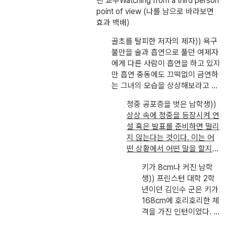
틴 교수Watching from a third person
한다면, 내가 원하는 대로 수시로 바꿀 수 있다고 한다. 이것을 깨달은
point of view (나를 남으로 바라보면
사람들은 인류의 성인으로 남아 있다. 예수는 '누구든지 하느님의 말
효과 백배)
씀을 받는 자는 신'이라고 했으며 석가모니도 '생명이 있는 모든 중생
골초를 탈피한 저자의 제자)) 욕구
에게는 깨달을 수 있는 불성이 있다.'라고 하였다. 이 대목에서 나는
불만을 술과 흡연으로 풀던 여제자
과학과 종교의 타협점을 찾았다. 윌리엄 블레이크의 시 '순수의 전
에게 다른 사람이 흡연을 하고 있지
조'에서 말하는 바 또한 양자 속의 우주, 또 우주 속의 양자를 말한 것
만 흡연 충동에도 끄떡없이 금연하
는 그녀의 모습을 상상해보라고 했
이 아니었을까?
다. 그리고 더해 금연에 성공했을
청중 공포증을 벗은 남학생))
때 가장 기뻐할 남자친구와 아버지
상상 속에 청중을 등장시켜 연
의 모습도 함께 떠올려보라고 했다.
설 혹은 발표를 준비하면 떨리
흡연 충동이 일 때마다 남자친구와
지 않는다는 것이다. 이는 어
아버지가 '우리 A는 대단하다. 금연
떤 상황에서 어떤 말을 할지
에 성공하다니~' 라고 칭찬해주는
분명하고 선명한 이미지를 가
모습을 떠올리자 흡연은 물론 알코
키가 8cm나 커진 남학
지고 있기 때문이다. 이를
심
올 중독에서도 해방되었다고 한다.
생)) 프린스턴 대학 2학
상화라고 하고 이는 존F. 케네
년이던 김인수 군은 키가
디, 올림픽 훈련에 참가하는
168cm에 호리호리한 체
선수들에게도 쓰이는 기법이
격을 가진 인턴이었다. 2
라고 한다. 캐나다 요크 대학
2살인 그가 그런데 1년