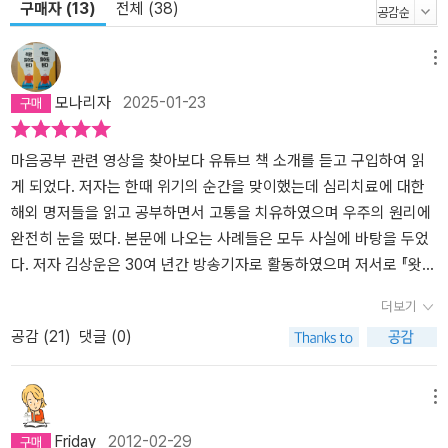
구매자 (13)
전체 (38)
메뉴
모나리자
2025-01-23
마음공부 관련 영상을 찾아보다 유튜브 책 소개를 듣고 구입하여 읽
게 되었다. 저자는 한때 위기의 순간을 맞이했는데 심리치료에 대한
해외 명저들을 읽고 공부하면서 고통을 치유하였으며 우주의 원리에
완전히 눈을 떴다. 본문에 나오는 사례들은 모두 사실에 바탕을 두었
다. 저자 김상운은 30여 년간 방송기자로 활동하였으며 저서로 『왓
칭』, 『왓칭2』, 『리듬』, 『거울 명상』등 다수 있다. 특히 『왓칭』은 출간
더보기
한 지 십 년이 넘은 스테디셀러였는데 직접 읽어 보니 그 이유를 알 것
공감 (
21
)
댓글 (0)
같았다. 본문에서 다루고 있는 내용은 1부 왓칭, 신이 부리는 요술 2
부 나를 바꿔놓는 요술 일곱 가지 3부 나 이상의 나 바라보기 이렇
게 3가지로 되어있다. ‘왓칭’은 ‘관찰자 효과’를 얻을 수 있는 다양하고
메뉴
놀라운 사례를 알려주는데 실생활에 적용하고 실천하여 원하는 목표
Friday
2012-02-29
를 달성하는데 도움이 되는 유익한 내용이다. 새해가 되면 늘 새로운