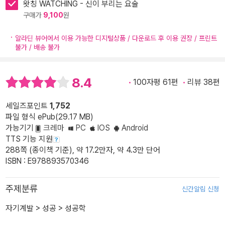
왓칭 WATCHING - 신이 부리는 요술
구매가
9,100
원
알라딘 뷰어에서 이용 가능한 디지털상품 / 다운로드 후 이용 권장 / 프린트
불가 / 배송 불가
8.4
100자평 61편
리뷰 38편
세일즈포인트
1,752
파일 형식 ePub(29.17 MB)
가능기기
크레마
PC
IOS
Android
TTS 기능 지원
288쪽 (종이책 기준), 약 17.2만자, 약 4.3만 단어
ISBN : E978893570346
주제분류
신간알림 신청
자기계발
>
성공
>
성공학