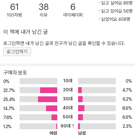
읽고 싶어요 86명
61
38
6
지 못했을 뿐이다. 25년차 방송기자이자 앵커인 저자는 가족들의 잇
읽고 있어요 56명
단 사망으로 극심한 마음의 병에 걸린다. 그 병을 치유하기 위해 해외
100자평
리뷰
마이페이퍼
읽었어요 408명
의 심리치료 명저들을 탐독하기 시작한다. 드디어 자신이 병에 걸린
원인을 깨달아 제3자의 눈으로 자신을 바라보는 순간, 마음의 병은
이 책에 내가 남긴 글
거짓말처럼 순식간에 사라진다. 호기심이 생긴 저자는 3년간 우주의
로그인하면 내가 남긴 글과 친구가 남긴 글을 확인할 수 있습니다.
원리에 관한 책들을 차근차근 읽어가며 명상을 하기 시작하고 마침내
로그인하기
관찰자 효과에 완전히 눈을 뜬다. 그 원리를 때마침 맡게 된 대학 4학
년 졸업반 학생들에게 적용해보니 역시 놀라운 치유효과가 나타난다.
믿기지 않는 우주의 신기한 원리들이 최고과학자들의 실험을 통해 누
구매자 분포
구나 알기 쉽게 소개된다. 인생의 고민들 뿐 아니라, 영혼이 실제로 존
10대
0%
0%
재하는지의 여부까지도 놀랍도록 쉽게 깨닫게 된다 나를 완전히 바꿔
20대
4.7%
22.7%
놓는 왓칭 요술 맛보기! ㆍ내가 원하는 몸 만들기 하버드 대학의 랭거
30대
6.2%
25.4%
교수는 여러 호텔의 청소부 84명에게 청소 활동의 운동량을 설명해
40대
8.6%
주었다. 그리고 한 달 후 그들의 건강 상태를 검진해보았더니 체중, 허
14.7%
리둘레, 지방, 혈압이 크게 감소했다. 자신의 행위를 바라보는 눈이 달
50대
6.6%
7.6%
라지니 절로 몸이 변화한 것이다. ㆍ나를 남으로 바라보면 효과 백 배
60대
2.3%
1.2%
오하이오 주립대학의 리비 교수는 선거를 하루 앞둔 날에 학생들로
여성
남성