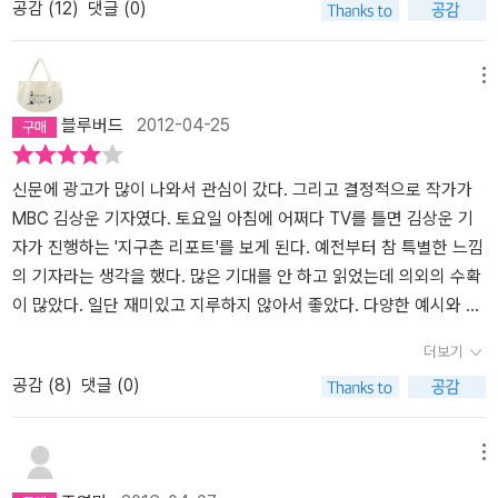
공감 (
12
)
댓글 (0)
이다. 그리고 이건 나의 사견인데, 자신이 되고 싶은 것을 이루었다고
'왓칭'이라고 부른다. 왓칭은 에고가 일으키는 기계적 반응을 중지하
생각하고 그 호칭을 자주 나 자신에게 불러보는 것도 좋은 동기부여
고 내가 나 스스로의 의지로 생활을 나아가 인생을 바꾸어내는 요술
가 될 것 같다.그런데 왜 나를 제3자로 바라보는 방법이 좋은 것일
이다. 자신의 몸을 개선시키거나 자신의 지능을 올리거나 주어진 과
메뉴
까. 나의 눈으로 나를 바라보면 나의 감정에 휘말려 들어 나를 객관적
제를 해결하거나 인생에서 만나는 모든 일들에 대한 '왓칭'은 그 과정
블루버드
2012-04-25
으로 바라보지 못하기 때문이다. 하지만 나를 남이라고 상상하면 나
으로서 지금 이 순간에 우리를 살게 한다, 그래서 내가 가진 더 높은
를 객관적으로 바라볼 수 있어서 이미지가 더 선명해진다고 한다. 이
모습의 나를 보게 만들고 그것이 나를 변화시킨다. 그저 들여다보기
미지가 선명할수록 제대로 바라보게 되고 현실로 나타날 가능성이 높
만 해도 말이다. 그래서 우리는 왓칭을 신이 부리는 요술이라고 한다.
신문에 광고가 많이 나와서 관심이 갔다. 그리고 결정적으로 작가가
다. 시크릿을 말하는 책에서도 자주 접한 내용인데 마음의 힘을 이렇
MBC 김상운 기자였다. 토요일 아침에 어쩌다 TV를 틀면 김상운 기
게 다양하게 적용할 수 있다니 놀라웠다. 그중 흥미로운 사례를 하나
자가 진행하는 '지구촌 리포트'를 보게 된다. 예전부터 참 특별한 느낌
소개하겠다. 핀란드 의학자들이 심장병 위험이 있는 중년 남성들에
의 기자라는 생각을 했다. 많은 기대를 안 하고 읽었는데 의외의 수확
게 1년에 몇 차례에 걸쳐 1그룹에는 붉은 고기 대신 채소와 과일을 많
이 많았다. 일단 재미있고 지루하지 않아서 좋았다. 다양한 예시와 사
이 먹으라는 조언과 함께 건강관리에 대한 자세한 설명을 하고, 2그
진도 나오고 기존에 널리 알려진 내용도 있었지만 왓칭에 대한 주장
더보기
룹에는 정기적으로 꼬박꼬박 자주 병원 치료를 받도록 하고 혈압과
들이 저자의 경험과 엮여서 잘 와 닿았다. 평소의 마음가짐이 중요하
공감 (
8
)
댓글 (0)
콜레스테롤 수치를 낮추는 약을 먹도록 했다. 몇 년 후 두 그룹 중년
다. 알고 있지만, 가끔 잊어버리기도 하는 사실이다. 책의 전반을 흐르
남성들의 건강상태를 비교했는데 누가 더 건강해졌을까? 정답은 엄
는 메시지는 마음을 다스리자이다. 기존의 유사한 자기계발 책들과
격한 병원치료를 받은 그룹보다 건강관리에 대한 자세한 설명을 들은
조금 다른 점은 양자물리학에 관한 내용이 많은 부분을 차지하고 있
메뉴
그룹의 사망률이 더 낮았다고 한다. 이것이 심장병 예방연구 사례로
다는 점이다. 영혼의 존재에 대해 영혼은 미립자일 가능성이 있다고