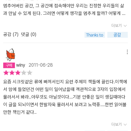
라보지 않으면 물결로 퍼져나가는 현상을 물리학자들은 ‘관찰자 효과
로- 부정적인 감정들은 곧 사라지고 -수명이 90초- 긍정적 심상화는
멈추어버린 공간, 그 공간에 접속해야만 우리는 진정한 우리들의 삶
(observer effect)’라고 부른다. 이것이 바로 만물을 창조하는 우주
좀 더 효과적으로 진행된다고 한다. 근본적으로 '왓칭'의 개념 자체가
과 만날 수 있게 된다. 그러면 어떻게 생각을 멈추게 할까? 어떻게 진
의 가장 핵심적인 원리라고 한다. 우주공간은 눈에 안 보이는 빛의 물
저자 자신의 독창적 결과물이라기 보다, 기존 개념들 속에서 뭔가 브
정한 나와 만나게 될까? 우리는 아직 이러한 말들에 익숙하지 못하다.
더보기
결로 가득한데 내가 어떤 생각을 품고 바라보면 내가 생각하는 바로
랜드가 될 만한 꺼리를 만들어 내려 했기 때문에, 왓칭이라는 틀을 통
그래서 그 말이 가리키는 것을 찾아 자신의 마음 속 무언가를 핀셋으
공감 (
7
)
댓글 (0)
그것이 형태를 갖춘 현실로 내 눈앞에 깜짝 등장한다는 말이다. 그래
해 인용된 실험과 사례들을 재해석했을 뿐, 그 개념 자체가 파급력있
로 집어내듯이 골라낼 수 없다. 그래서 우리는 늘 그것을 찾기 위한 또
서 양자물리학자 울프 박사는 관찰자 효과를 ‘신이 부리는 요술(Go
게 다가오지는 않았다. 이 책만의 차별성이라 한다면, 다른 저자들이
하나의 생각을 만들어내고 스토리를 만들어내고 우리들의 인생은 더
d’s trick)’이라고 부르고 미립자들이 가득한 우주공간을 ‘신의 마음
주장한, 잠재의식, 우주의 마음 등이 여기선 양자역학에 근거한 '미립
욱 피곤해지고 지치게 된다. 내가 삶에서 만나는 사건들에 나의 감
메뉴
(Mind of God)’이라고 했다. 건강 관련 책이나 마음공부 관련 강의에
자'로 치환되며, 심상화시 최종 결과만을 그리라는 <시크릿>과 달리,
정을 내려놓고 타자를 들여다보듯이 나를 바라볼 수는 없을까? 거울
winy
2011-06-28
서 마음의 힘으로 병을 치유하고 건강을 회복했다는 사례를 많이 접
달성 과정도 구체적으로 떠올리면 자기 의심이 해소되어 더 좋다고
속에 비친 내 모습을 객관화시켜 나를 바라볼 수 있다면 적어도 나의
했다. 이 책에서 말하는 ‘관찰자 효과’도 다름 아닌 마음의 힘을 활용
한다. 또 '아미그달라'에 대한 설명과관련 사례로 든, 면접관을 사로
모습이 내가 아닌 어떤 틈이나 간격을 느끼게 되고 그래서 내가 그 사
한 방법이라고 할 수 있다. 2부에서는 내가 원하는 몸 만들기, 지능을
잡는 법, 설득의 방법등은 상황을 유리한 쪽으로 이끄는 얄팍한 테크
건에 전적으로 휘둘리지 않는 모습을 찾을 수 있게 된다. 그러면 부정
요즘 시크릿같은 류에 빠져서인지 요런 주제의 책들에 끌린다.이책에
높이는 방법, 부정적인 생각 꺼버리기 등의 사례가 나온다. 그런데 바
닉만 알려주는 자기계발서 같은 느낌이 들어 이질적이긴 했지만, 처
적인 감정의 생명력이 90초임을 알게 될 것이고 나는 90초 후 어떤
서 맘에 들었던건 어떤 일이 일어났을때 객관적으로 3자의 입장에서
라보기 방법에도 더 효과적인 방법이 있는데 나를 남으로 바라보면
음 접하는 부분이라 신선했다. '아미그달라'의 스위치를 얼마나 잘 꺼
사건이 나에게 남긴 부정적인 상처와 자국으로부터 자유로울 수 있게
물러서서 봐라..아무것도 아닐것이다...기분 안좋은 일이 생길때마다
백 배의 효과를 얻을 수 있고 과정을 바라보면 쉽게 달성된다고 한
주느냐 그것이 문제로다.
된다. 깊이 바라볼 수 있다면 그것이 가능하다. 어떻게 깊이 바라보는
이 글을 되뇌이면서 한발자욱 물러서서 보려고 노력중....한번 읽어볼
다. 보통 우리는 나 자신을 지칭할 때 ‘나는’이라는 말을 달고 산다. 하
가? 마음을 평화롭고 고요하게 하거나 아니면 깊은 집중으로 자기계
만한 책인거 같다..
지만 나를 나라고 상상하는 것보다 나를 남이라고 상상하는 게 훨씬
시를 가지는 방법이 있을 것이다. 그런 가운데에서 자신의 감정과
더보기
성공률이 높다고 한다. 예를 들면 자신을 낯선 타인인 것처럼 보는 것
생각이 일어나고 사라지는 과정을 그냥 객관적으로 바라보는 기법을