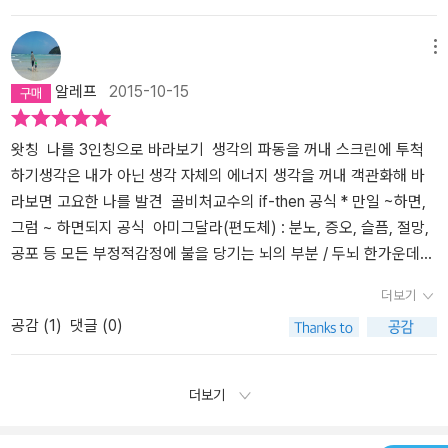
다. 마음의 수양이 절대로 필요하다는 생각이든다.
메뉴
알레프
2015-10-15
왓칭 나를 3인칭으로 바라보기 생각의 파동을 꺼내 스크린에 투척
하기생각은 내가 아닌 생각 자체의 에너지 생각을 꺼내 객관화해 바
라보면 고요한 나를 발견 골비처교수의 if-then 공식 * 만일 ~하면,
그럼 ~ 하면되지 공식 아미그달라(편도체) : 분노, 증오, 슬픔, 절망,
공포 등 모든 부정적감정에 불을 당기는 뇌의 부분 / 두뇌 한가운데의
뵨연계 가운데 가장 깊숙한 곳에 위치 * 루드박사 - 아미그달라는 부
더보기
정적감정을 켜고 끄는 스위치 부정적 생각의 자연적 수명은 90초 *
공감 (
1
)
댓글 (0)
뿌리없는 나무에서 활활 타오르는 불길
더보기