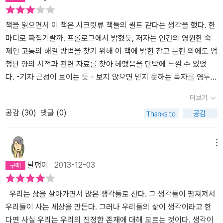
각오와 결심을 한다. 운동, 다이어트, 공부, 금연 등 나름의 계획을 세
우고 인생을 업그레이드하기 위한 의욕으로 충만하다. 그런데 왜 작
책을 읽으면서 이 책은 시크릿류 책들의 퀼트 같다는 생각을 했다. 한
심삼일에 그치고 마는 걸까. 이 책을 읽다 보면 그 이유를 알게 될 것
마디로 짜집기랄까. 프롤로그에서 밝혔듯, 저자는 인간의 영원한 숙
이다. 책 제목인 ‘왓칭(watching)’ 즉 ‘바라보기’는 여기서는 주로 ‘관
제인 고통의 해결 방법을 찾기 위해 이 책에 밝힌 참고 문헌 외에도 엄
찰자 효과’로 설명하고 있다. 명상에서 말하는 마음, 생각이 어디로 흘
청난 양의 서적과 관련 자료를 찾아 헤맸음을 단박에 느낄 수 있었
러가는지 바라보는 것과 비슷한 맥락이라고 할 수 있다. 생각의 흐름
다. -기자 근성이 보이는 듯 - 보지 않으면 믿지 못하는 독자를 염두에
을 바라보는 훈련을 하다 보면 걱정 불안에서 벗어날 수 있다고 한
둔 듯, 여러 분야에 걸친 각종 실험과 사례들을 마치 자, 이래도 못 믿
더보기
다. 왓칭은 마음과 지능, 몸과 물질 등 모든 것을 바꿔놓는다. 어떻
겠냐는 식으로 줄줄이 줄줄이 제시해 준다. 이런 방대한 자료 수집이
공감 (
30
)
댓글 (0)
게, 왜 바라보는 대로 변화하는 것일까. 여기서 저자는 비밀은 미립자
독자 설득과 신뢰도 면에선 장점이 될 수도 있겠으나, 나에겐 마이너
에 있다면서 양자물리학 분야에서 최고 권위를 자랑하는 이스라엘 와
스로 작용했는데, 이런 이유에서다. '왓칭'이라는 새 메뉴로 개업한 식
이즈만 과학원이 1998년에 실시한 이중슬릿 실험의 사례를 소개하
당이 있길래 한 번 먹어볼까 하고 갔는데, 막상 그 새 메뉴라는 것
메뉴
고 있다. 이중슬릿 실험은 전에 『김상욱의 양자 공부』에서 접한 적 있
이 잘 나간다는 다른 식당의 메뉴들을 적당히 섞어서 예쁘게 차려낸
달팽이
2013-12-03
다. 이 실험은 두 가지로 요약된다. 실험1은 누군가 바라보면 미립자
것일 뿐이란 걸 알았을 때 느끼는 실망이랄까. 야심차게 기획한 대
가 슬릿을 직선으로 통과해 뒷면에 알갱이 자국이 남는다. 실험2는
표 메뉴가 '왓칭'이긴 한데, 이름만 좀 달라졌지 사실 뭐 그 나물에 그
누군가가 바라보지 않으면 미립자는 물결처럼 통과하며 벽면에 물결
밥이다. 핵심은 제 삼자가 되어 자기 자신을 바라보라. 구체적으로 말
우리는 삶을 살아가면서 많은 생각들로 산다. 그 생각들이 펼쳐져서
자국을 남긴다. 라는 얘기다. 좀 더 쉽게 요약하자면 실험자가 미립자
하자면, 자신 속에서 일어나는 갖가지 생각들과 감정들을 찬찬히 깊
우리들이 사는 세상을 만든다. 그러나 우리들의 삶이 생각이라고 한
를 입자라고 생각하고 바라보면 입자의 모습이 나타나고, 아무도 바
게 바라보면 - 물론 애정을 가지고 아이를 다루듯 따뜻한 시선으
다면 사실 우리는 우리의 진정한 존재에 대해 모르는 것이다. 생각이