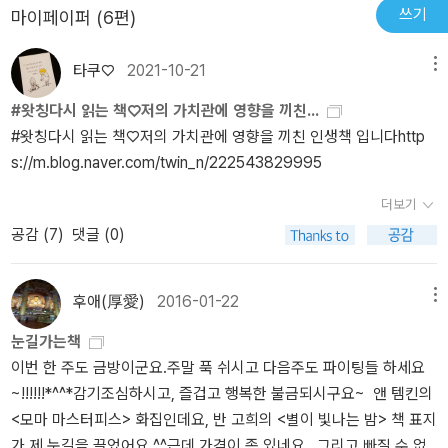
쓰기
마이페이퍼 (6편)
타쿠♡
2021-10-21
메뉴
#왓칭다시 읽는 책♡저의 가치관에 영향을 끼친...
#왓칭다시 읽는 책♡저의 가치관에 영향을 끼친 인생책 입니다http
s://m.blog.naver.com/twin_n/222543829995
더보기
공감 (
7
)
댓글 (0)
후애(厚愛)
2016-01-22
메뉴
눈길가는책
이번 한 주도 금방이군요.주말 푹 쉬시고 다음주도 파이팅들 하세요
~!!!!!!*^^*감기조심하시고, 즐겁고 행복한 불금되시구요~ 앤 템킨의
<모마 마스터피스> 화집인데요, 반 고희의 <별이 빛나는 밤> 책 표지
가 제 눈길을 끌었어요.^^근데 가격이 좀 있네요.. 그리고 빠질 수 없