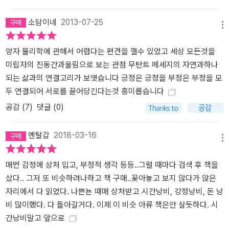
소담이네
2013-07-25
메뉴
양자 물리학에 관해서 어렵다는 편견을 깰수 있었고 세상 모든것을
미립자의 진동간과울림으로 보는 관점 무탄트 메세지의 자연과하나
되는 삶과의 연결고리가 보엿습니다 긍정은 긍정을 부정은 부정을 모
두 연결되어 서로를 끌어당긴다는것 흥미롭습니다
공감 (
7
)
댓글 (0)
멘탈갑
2018-03-16
메뉴
매번 감정에 상처 입고, 부정적 생각 등등..그럴 때마다 검색 후 책을
샀다.. 그저 또 비슷하려나하고 책 구매..꽂아놓고 보지 않다가 앉은
자리에서 다 읽었다. 나쁜뇬 때매 상처받고 시간낭비, 강정낭비, 돈 낭
비 많이했다. 다 돌아갈거다. 이제 이 비슷 아류 책은안 살듯하다. 시
간낭비말고 앞으로