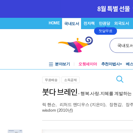
HOME
전자책
만권당
외국도서
국내도서
첫달무료
국내도
분야보기
오뒷세이아
추천마법사
베
무료배송
소득공제
붓다 브레인
- 행복.사랑.지혜를 계발하는
릭 핸슨
,
리처드 멘디우스
(지은이),
장현갑
,
장
wisdom (2010년)