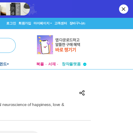
로그인
회원가입
마이페이지
고객센터
장바구니
(0)
투비컨티뉴드
창작플랫폼
펀드
북플
서재
투비컨티뉴드
l neuroscience of happiness, love &