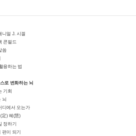
니얼 J. 시겔
잭 콘필드
말씀
며
 활용하는 법
스스로 변화하는 뇌
는 기회
 뇌
어디에서 오는가
(定) 혜(慧)
길 정하기
 편이 되기