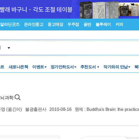
알라딘굿즈
온라인중고
중고매장
우주점
음반
블루레이
커피
서
스트
새로나온책
이벤트
정가인하도서
추천도서
작가와의 만남
북
 뇌과학
주영
(옮긴이)
불광출판사
2010-08-16
원제 : Buddha's Brain: the practica