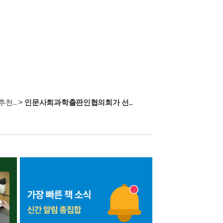
천..
>
인문사회과학출판인협의회가 선..