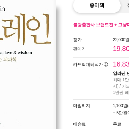
종이책
불광출판사 브랜드전 + 고냥미
정가
22,000
19,8
판매가
16,8
카드최대혜택가
알라딘 
최대 1만
시) / 
1만원 
마일리지
1,100원(
+ 5만원
배송료
무료