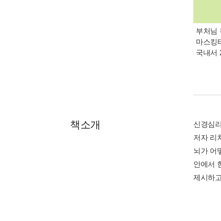
부처님 
마스킹테
국내서 
책소개
신경심리
저자 리
뇌가 어
안에서 
제시하고