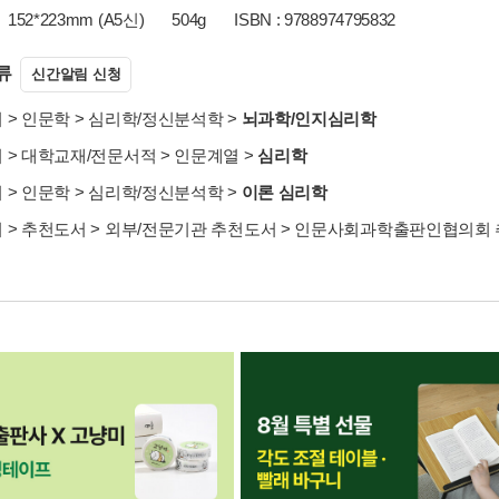
152*223mm (A5신)
504g
ISBN : 9788974795832
류
신간알림 신청
서
>
인문학
>
심리학/정신분석학
>
뇌과학/인지심리학
서
>
대학교재/전문서적
>
인문계열
>
심리학
서
>
인문학
>
심리학/정신분석학
>
이론 심리학
서
>
추천도서
>
외부/전문기관 추천도서
>
인문사회과학출판인협의회 추