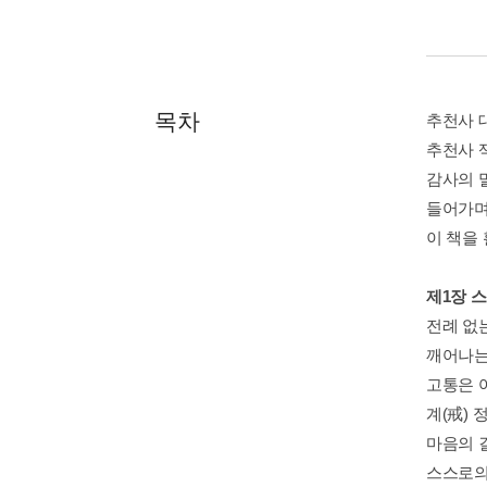
목차
추천사 대
추천사 
감사의 
들어가
이 책을
제1장 
전례 없
깨어나는
고통은 
계(戒) 정
마음의 
스스로의