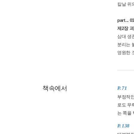
칼날 위
part..
제2장 
삼대 생
분리는 
영원한 
책속에서
P. 71
부정적인
로도 무
는 쪽을 
P. 138