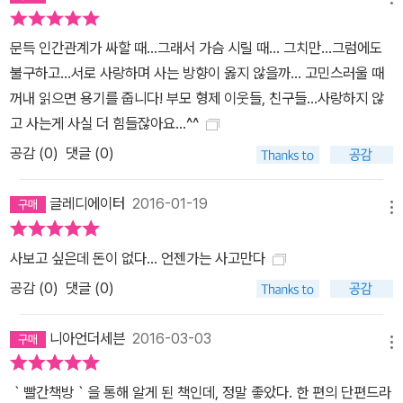
문득 인간관계가 싸할 때...그래서 가슴 시릴 때... 그치만...그럼에도
불구하고...서로 사랑하며 사는 방향이 옳지 않을까... 고민스러울 때
꺼내 읽으면 용기를 줍니다! 부모 형제 이웃들, 친구들...사랑하지 않
고 사는게 사실 더 힘들잖아요...^^
공감 (
0
)
댓글 (0)
글레디에이터
2016-01-19
메뉴
사보고 싶은데 돈이 없다... 언젠가는 사고만다
공감 (
0
)
댓글 (0)
니아언더세븐
2016-03-03
메뉴
｀빨간책방｀을 통해 알게 된 책인데, 정말 좋았다. 한 편의 단편드라