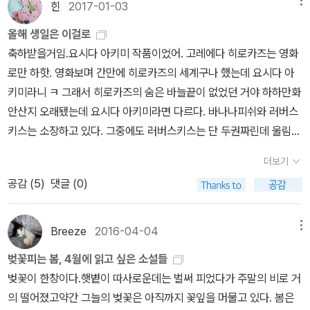
힌
2017-01-03
메뉴
올해 생일은 이걸로
축하받을거임.요시다 아키미 작품이었어. 고레에다 히로카즈는 영화
로만 하핫. 영화보며 간만에 히로카즈의 세계구나 했는데 요시다 아
키미라니 ㅋ 그래서 히로카즈의 숨은 바늘끝이 없었던 거야 하하만화
안산지 오래됐는데 요시다 아키미라면 다르다. 바나나피쉬와 러버스
키스는 소장하고 있다. 그중에도 러버스키스는 단 두권짜린데 울림이
워낙 커서 가장 좋아하는 만화 세 손가락 안에 든다. 어쩐지... 영화 바
더보기
닷마을~ 보면서 아 이거 참 그리운 세상인데... 내가 살아본 세상은
공감 (
5
)
댓글 (0)
아닌데 왜 이리 익숙하고 그리운 걸까 했었다. 아키미여서, 저 러버스
키스의 세계여서 그랬구나ㅋ동생들아, 아님 딸들아.올해는 이걸로 해
야겠다. 아직 멀었지만 때되서 잊어먹으면 안되니까 여기다 ㅎㅎ201
Breeze
2016-04-04
메뉴
708307권까지 읽었다. 역시 갖고 싶다.
벚꽃피는 봄, 4월에 읽고 싶은 소설들
벚꽃이 한창이다.햇볕이 따사로운데는 벌써 피었다가 주말의 비로 거
의 떨어졌고약간 그늘의 벚꽃은 아직까지 꽃잎을 머물고 있다. 봄은