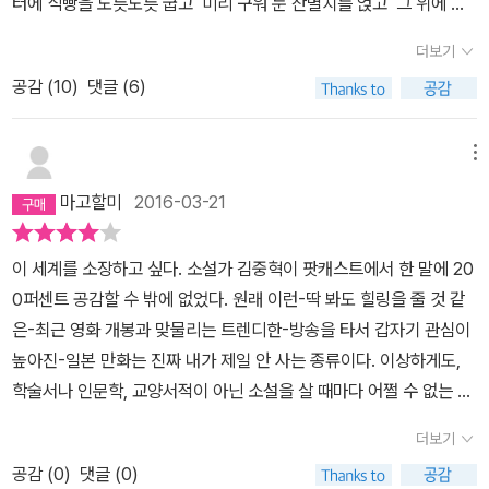
터에 식빵을 노릇노릇 굽고 미리 구워 둔 잔멸치를 얹고 그 위에 김
을 뿌립니다. 책에서는 진저 밀크티를 곁들여 먹지만전 밀크 커피와
더보기
먹었어요. 스즈의 친구 마사가 이 메뉴를 소개하며 말하죠 (p.15
공감 (
10
)
댓글 (6)
8)'버터랑 잔멸치, 그 위에 김! 이 세 가지 조합이 완전 최고야!'그 말
마따나 버터의 고소함, 잔멸치의 짭조름한 맛, 김의 향긋함이 바삭바
삭하게 구운 빵과 잘 어우러지네요.스즈에게 엄마와 아빠를 떠오르게
메뉴
하는 맛이죠. 옛날엔 생강이 써서 안 좋아했지만 이젠 맛도 향도 즐길
마고할미
2016-03-21
수 있을 만큼 자란 스즈가 엄마와 아빠를 이해하고 조금씩 받아들이
며 성장하는 모습이 잔멸치 토스트와 진저 밀크티를 매개로 아름답게
이 세계를 소장하고 싶다. 소설가 김중혁이 팟캐스트에서 한 말에 20
그려집니다. 그래서 더 먹어보고 싶은 마음이 들었는지도 모르겠어
0퍼센트 공감할 수 밖에 없었다. 원래 이런-딱 봐도 힐링을 줄 것 같
요. ^^ 다음엔 진저 밀크티를 만들어 함께 먹어봐야겠어요.옛날엔 생
은-최근 영화 개봉과 맞물리는 트렌디한-방송을 타서 갑자기 관심이
강이 써서 별로 안 좋아했는데 이젠 맛도 향도 모두 좋아졌어. 참 신기
높아진-일본 만화는 진짜 내가 제일 안 사는 종류이다. 이상하게도,
하지. p.187
학술서나 인문학, 교양서적이 아닌 소설을 살 때마다 어쩔 수 없는 죄
스러움이 느껴진다. 하물며 만화는 더하면 더했지. 아마도 내가 이 만
더보기
화를 덥썩 사게 된 것은, 최근의 내가 지쳐 있기 때문일 것이다. 번 아
공감 (
0
)
댓글 (0)
웃- 달랑달랑하게 꼭대기에 있는 상태에서 한줄기 획 바람이 불어 나