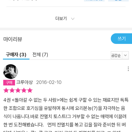
더보기
쓰기
마이리뷰
구매자 (3)
전체 (7)
메뉴
크루아상
2016-02-10
4권 <돌아갈 수 없는 두 사람>에는 쉽게 구할 수 있는 재료지만 독특
한 조합으로 호기심을 유발하며 동시에 요리본능(?)을 자극하는 음
식이 나옵니다.바로 잔멸치 토스트!그 거부할 수 없는 매력에 이끌려
한 번 도전해봤습니다. 먼저 잔멸치를 볶고 김을 잘라 준비한 뒤 버