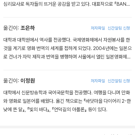
심리묘사로 독자들의 뜨거운 공감을 받고 있다. 대표작으로 『BANA
NA FISH』가 있으며 『길상천녀』로 제29회 쇼가쿠칸만화상, 『야차』
로 제47회 쇼가쿠칸만화상 『바닷마을 다이어리』로 제11회 일본문화
옮긴이:
조은하
저자파일
신간알림 신청
청 미디어 예술제 만화 부문 우수상, 2013 일본 만화대상(1위), 제61
회 쇼가쿠칸만화상을 받았다. 지금은 《월간 Flowers》에서 『우타강
대학과 대학원에서 역사를 전공했다. 국제영화제에서 자원봉사를 한
의 시간』을 연재중이다.
것을 계기로 영화 번역의 세계를 접하게 되었다. 2004년에는 일본으
로 건너가 자막 제작과 번역을 병행하며 서울에서 열린 일본영화제
상영 작품을 다수 번역하였다. 현재는 프리랜서로 활동하고 있다. 번
역서로 『핫 바나나 퍼지』 『테조로』등이 있다.
옮긴이:
이정원
저자파일
신간알림 신청
대학에서 신문방송학과 국어국문학을 전공했다. 여행을 다니며 만화
와 영화로 일본어를 배웠다. 옮긴 책으로는 『바닷마을 다이어리 2-한
낮에 뜬 달』, 『빛의 바다』, 『언덕길의 아폴론』 등이 있다.