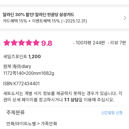
알라딘 30% 할인! 알라딘 만권당 삼성카드
카드혜택 15% + 이벤트혜택 15% (~2025.12.31)
9.8
100자평 244편
리뷰 7편
세일즈포인트
1,200
원제 海街diary
1172쪽
140*200mm
1682g
ISBN K772434401
세트도서는 개별 서지 정보를 제공하지 못하는 경우가 있습니다. 각
권의 상세 페이지를 참고하시거나
1:1 상담
을 이용해 주십시오.
주제분류
신간알림 신청
만화/라이트노벨
>
가족만화