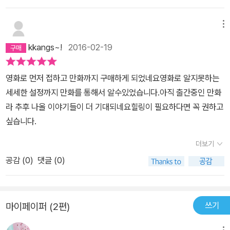
를 안쪽으로 밀어넣어 주는 느낌. 밤샘 근무로 몽롱한 상태에서 마시
는 한 잔의 뜨거운 코코아. 모니터에 몇 시간 동안 고정한 눈을 잠깐
메뉴
들어 돌렸을 때 눈 앞에 환히 펼처지는 밤하늘. 바로 이런 것들. 순간
kkangs~!
2016-02-19
이지만, 나를 붙들어 놓는 것. 이 만화는 나에게 당분간은 그런 존재가
될 것 같다. 그리고, 나도... 이 만화의 세계를 소장하고 싶다.
영화로 먼저 접하고 만화까지 구매하게 되었네요영화로 알지못하는
세세한 설정까지 만화를 통해서 알수있었습니다.아직 출간중인 만화
라 추후 나올 이야기들이 더 기대되네요힐링이 필요하다면 꼭 권하고
싶습니다.
더보기
공감 (
0
)
댓글 (0)
쓰기
마이페이퍼 (2편)