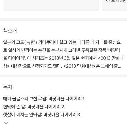
야 도서 3만
책소개
일본의 고도(古都) 카마쿠라에 살고 있는 배다른 네 자매를 중심으
로 일상의 반짝이는 순간을 눈부시게 그려낸 주옥같은 작품 '바닷마
을 다이어리'. 이 시리즈는 2013년 3월 일본 현지에서 <2013 만화대
상> 대상작으로 선정되기도 했다. <2013 만화대상>은 그해의 출간
된 작품 중 일본의 서점 관계자들의 투표로 결정되는 상으로, 이 상을
수상한다는 것은 완성도와 대중성을 두루 갖춘 명실 공히 최고의 작
목차
품임을 의미한다. '바닷마을 다이어리'시리즈는 대상을 수상하며 그
압도적인 진가를 다시 한 번 입증한 셈이다.
매미 울음소리 그칠 무렵: 바닷마을 다이어리 1
한낮에 뜬 달: 바닷마을 다이어리 2
햇살이 비치는 언덕길: 바닷마을 다이어리 3