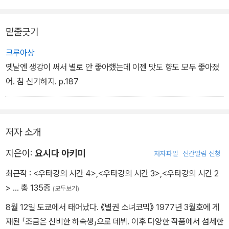
밑줄긋기
크루아상
옛날엔 생강이 써서 별로 안 좋아했는데 이젠 맛도 향도 모두 좋아졌
어. 참 신기하지. p.187
저자 소개
지은이:
요시다 아키미
저자파일
신간알림 신청
최근작 :
<우타강의 시간 4>
,
<우타강의 시간 3>
,
<우타강의 시간 2
>
… 총 135종
(모두보기)
8월 12일 도쿄에서 태어났다. 《별권 소녀코믹》 1977년 3월호에 게
재된 「조금은 신비한 하숙생」으로 데뷔. 이후 다양한 작품에서 섬세한