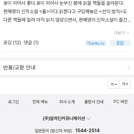
꽃이 피어서 좋다.꽃이 피어서 눈부신 봄에 읽을 책들을 골라본다.
편혜영의 신작소설 <홀>이다.읽겠다고 구입해놓은 <선의 법칙>도
다른 책들에 밀려 아직 읽지 않았으면서, 편혜영의 신작소설이 출간
되었다고 하니 역시 궁금하고, 읽고 싶다. 그의 단편소설 <서쪽 숲에
더보기
갔다>라는 책도 상당히 좋았기 때문에 신간평가단에 그의 소설이 선
공감 (
12
)
댓글 (1)
택된다면 미루지 않고 읽을 수 있겠다. '그로테스크한 디스토피아'를
그린 소설이라니, 그 의미를 제대로 파악할 수는 없겠지만, 그의 시선
을 따라가고 싶다는 생각을 해본다. 살만 루슈디를 제치고 휫브레
반품/교환 안내
드상(현,코스타상)을 수상한 기념비적인 데뷔작으로, 잉글랜드 요크
셔 지역을 배경으로 4대에 걸친 방대한 가족사를 정교하게 재구성한
책이다. 소설속에서 영국적 정취를 느낄수 있는 책이라 하니 꼭 읽어
봐야 할 소설 같다. <팅커스>로 2010년 퓰리처상을 수상한
로그인
전체 메뉴
회사 소개
출판사 안내
PC 버전
폴 하딩의 두번째 작품 <에논>이 출간되었다. <팅커스>의 주인공 조
지 크로스비의 손자인 찰리와 찰리의 딸 케이트의 이야기로, 뉴잉글
(주)알라딘커뮤니케이션
랜드의 아름다운 풍광을 배경으로 크로스비 집안의 사연을 말하는 책
이다. 기대되는 작품. 조조 모예스의 신작.어떻게 하다보니 우리
1544-2514
일반문의 (발신자 부담)