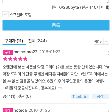
현재
0
/280byte (한글 140자 이내)
스포일러 포함
등록
구매자 (11)
전체 (244)
momotaro22
2016-01-22
메뉴
오랜만에 보는 따뜻한 막장 드라마(?)를 보는 듯한 만화였습니다.^^a
막장 드라마의 단골 주제인 배다른 자매들이지만 그런 드라마에서는
볼 수 없는 감동을 받았어요. 6권 이후의 주인공들의 운명이 어떻게
그려질지 궁금해집니다. 강추예요!
공감 (
1
)
댓글 (0)
hoteda
2016-01-25
메뉴