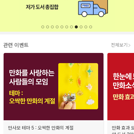
관련 이벤트
전체보기
만사모 테마 5 : 오싹한 만화의 계절
만화 효과 모