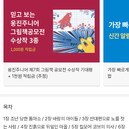
웅진주니어 제7회 그림책 공모전 수상작 기대평
가장 빠르게
+ 1천원 적립금 (추첨)
합
목차
1장 조난 당한 톰마소 / 2장 바람의 아이들 / 3장 반대편으로 노를 젓
는 사람 / 4장 진흙으로 뒤덮인 마을 / 5장 킬모어 코브의 의사 / 6장