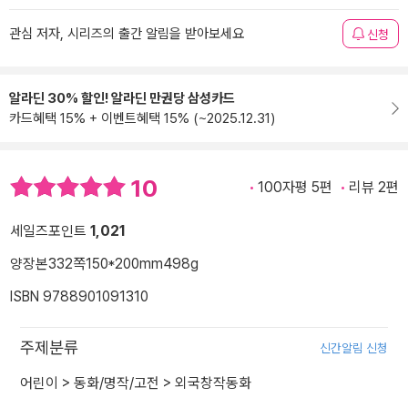
관심 저자, 시리즈의 출간 알림을 받아보세요
신청
알라딘 30% 할인! 알라딘 만권당 삼성카드
카드혜택 15% + 이벤트혜택 15% (~2025.12.31)
10
100자평 5편
리뷰 2편
세일즈포인트
1,021
양장본
332쪽
150*200mm
498g
ISBN 9788901091310
주제분류
신간알림 신청
어린이
>
동화/명작/고전
>
외국창작동화