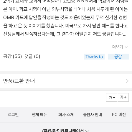
2학기 교재와 교과서 어떡할까? 고민중 ㅎㅎㅎ어제 학교에서 시험을
본 아이. 학교 시험이 아닌 외부시험을 태어나 처음 치루게 된 아이는
OMR 카드에 답안을 작성하는 것도 처음이었는지 무척 신기한 경험
을 하고 온 듯 이야기를 했습니다. 미국으로 가서 답안 체크를 한다고
선생님께서 말씀하셨다는데, 그 결과가 어떨런지 저도 궁금합니다.4
5분동안 45문제[영어]를 풀어야했다고 하는데, 문제가 모두 한 페이
더보기
지 가득되는 지문을 읽고 독해를 해야하는 문제라 시간이 모잘라 마
공감 (
55
)
댓글 (0)
지막 5문제 정도는 못 풀었다고 하네요. 같은 반 싱가폴 아이들도 한
국 아이들도 모두 이구동성으로 시험문제가 어려웠다고 하는데, 개인
적으로는 문제지를 구할 수 있을까 탐이 나네요.이번에 본 시험은 영
반품/교환 안내
어, 8월 초에는 수학 시험이 있으니, 수학은 정해진 시간동안 다 풀 수
있었으면 하네요. - 아무래도 공부를 좀 더 해야겠지요? ㅋㅋ 그래도
싱가포르에서 지낸 2년 동안 영어에 자신감을 가지고 있는 아이라 그
마나 다행.그러나 점점 한국어가 문제가 되는지라, 지난 봄에도 교과
로그인
전체 메뉴
회사 소개
출판사 안내
PC 버전
서와 문제집을 갖고 왔는데 슬슬 2학기 교과서와 문제집도 갖춰야 할
듯 하네요. 국어와 수학은 교과서만 있으면 될 것 같은데, 지난 봄에
(주)알라딘커뮤니케이션