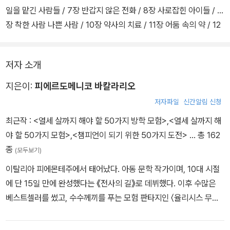
일을 맡긴 사람들 / 7장 반갑지 않은 전화 / 8장 사로잡힌 아이들 / 9
장 착한 사람 나쁜 사람 / 10장 약사의 치료 / 11장 어둠 속의 약 / 12
장 다시 만난 애연가 클럽 / 13장 비밀번호를 찾아라 / 14장 절벽 위
에 솟은 집 / 15장 벨벳 손 정비소 / 16장 레오나르도의 등대 / 17장
저자 소개
백설공주 작전 / 18장 제이슨의 비밀 계획 / 19장 대답을 찾아서 / 2
0장 친구의 배신 / 21장 살아 있는 집 / 22장 용의 열쇠로 여는 문 / 2
지은이:
피에르도메니코 바칼라리오
3장 갇힌 사람들 / 24장 빌라 아르고의 유령 / 25장 얼음의 도시 / 2
저자파일
신간알림 신청
6장 애연가들과의 협상 / 27장 사라진 수첩 / 28장 닥터 보웬의 탈출
최근작 :
<열세 살까지 해야 할 50가지 방학 모험>
,
<열세 살까지 해
/ 29장 불타는 빌라 아르고 / 30장 첫 번째 열쇠의 행방 / 31장 신탁
야 할 50가지 모험>
,
<챔피언이 되기 위한 50가지 도전>
… 총 162
의 집 / 32장 끝나지 않은 이야기 / 33장 돌아온 제이슨
종
(모두보기)
이탈리아 피에몬테주에서 태어났다. 아동 문학 작가이며, 10대 시절
에 단 15일 만에 완성했다는 《전사의 길》로 데뷔했다. 이후 수많은
베스트셀러를 썼고, 수수께끼를 푸는 모험 판타지인 〈율리시스 무어〉
시리즈는 수십여 개국에서 출간되었다. 국내에서는 〈센추리 게임〉,
〈사이보리아〉 시리즈가 출간되었으며, 《열세 살까지 해야 할 50가지