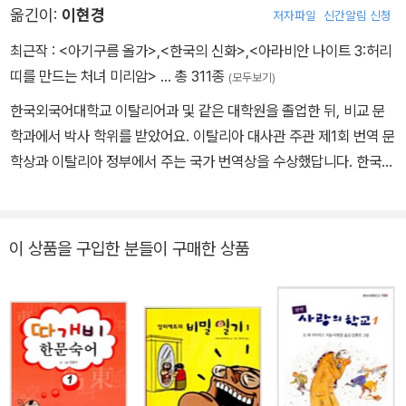
옮긴이:
이현경
저자파일
신간알림 신청
모험》, 《어른 세계에서 살아남기 위한 50가지 비밀 미션》, 《세상을
바꾸는 50가지 작은 혁명》은 우리나라는 물론, 전 세계 19개국에 출
최근작 :
<아기구름 올가>
,
<한국의 신화>
,
<아라비안 나이트 3:허리
간되어 많은 독자의 사랑을 받고 있다.
띠를 만드는 처녀 미리암>
… 총 311종
(모두보기)
한국외국어대학교 이탈리어과 및 같은 대학원을 졸업한 뒤, 비교 문
학과에서 박사 학위를 받았어요. 이탈리아 대사관 주관 제1회 번역 문
학상과 이탈리아 정부에서 주는 국가 번역상을 수상했답니다. 한국외
국어대학교에서 이탈리아어 통번역학과 조교수를 지냈어요. 옮긴 책
으로 《내 마음속 진흙 괴물에게》 《내가 정말 그렇게 이상한가요?》
《네가 찾아올 때까지》 《행복을 선물해요 : 친절》 외 여러 권이 있어
이 상품을 구입한 분들이 구매한 상품
요.