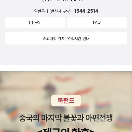
사 두었던 교과서도 아직 다 공부를 마치지 못했네요.그래도 2학기
교과서와 문제집도 가지고 있어야 할 것 같아서 이리저리 눈여겨보고
1544-2514
일반문의 (발신자 부담)
있는 중입니다. 문제집은 국어와 수학 이외에도 과학과 사회 과목도
1:1 문의
FAQ
함께 갖춰놓아야겠구요.직접 보고 고르면 좋은데, 늘 그렇게 할 수 없
어서 아쉬워요. 하지만 미리보기가 되어있는 책들이 제법 되니까 그
중고매장 위치, 영업시간 안내
나마 위안을 얻는 중이랍니다. ^^전과도 한 세트 갖춰놓으면 괜찮을
듯 하다. 국어실력을 높이기 위한 교재도 중요하다. 여기 있다보니 자
꾸 우리말과 글을 잃어버리는 아이에게 독서도 중요하지만, 문제집
역시 필요한 것 같다.연산 훈련을 하기 위한 교재도 필요한데, 이 시리
즈가 괜찮은 것 같다. 가격 역시 무척이나 저렴해서 좋다. EBS 내공
냠냠 시리즈도 마음에 든다. 강의는 여기서도 들을 수 있으려나! 이미
지가 아직 안 보여서 ......수학 실력을 높이기에 좋은 올림피아드 문제
들.수학에서는 워낙 유명한 개념원리 문제집들도 역시 눈에 띈다.아
이콘 수능영단어 오주성 외 지음 / 잉글에듀 / 2010년 7월사도행전
속으로 이재철 지음 / 홍성사 / 2010년 7월 미치도록 드라마틱한 세
계, 미드 남명희 지음 / 현실문화연구(현문서가) / 2010년 7월영어