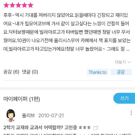
후후~역시 기대를 져버리지 않았어요.읽을때마다 긴장되고 재미있
어요~내가 킬모어코브에 가서 같이 살고싶다는 느낌이 간절히 들어
요.닥터보웬때문에 빌라아르고가 타버릴뻔 했던때엔 정말 너무 무서
웠어요.10권이 나오기전에 율리시스무어 카폐에서 책 표지를 보았는
데,빌라아르고가 타고있는거에요!정말 너무 놀랐어요~ 그래도 잘 됫
으니까 다행이에요~여기나오는 피터다이달로스의 기계들도 정말로
더보기
가지 고싶어요~10권도 너무 재미있었어요~11권이 기대되는군요
공감 (
6
)
댓글 (0)
쓰기
마이페이퍼 (1편)
올리브
2010-07-21
메뉴
2학기 교재와 교과서 어떡할까? 고민중 ㅎㅎㅎ