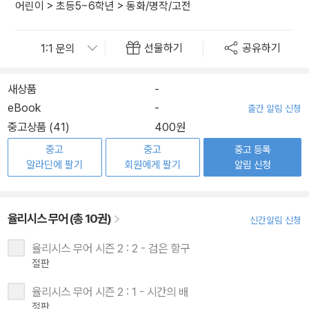
어린이
>
초등5~6학년
>
동화/명작/고전
선물하기
공유하기
새상품
-
eBook
-
출간 알림 신청
중고상품 (41)
400원
중고
중고
중고 등록
알라딘에 팔기
회원에게 팔기
알림 신청
율리시스 무어 (총 10권)
신간알림 신청
율리시스 무어 시즌 2 : 2 - 검은 항구
절판
율리시스 무어 시즌 2 : 1 - 시간의 배
절판