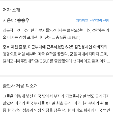
저자 소개
지은이:
송승우
저자파일
신간알림 신청
최근작 :
<미국의 한국 부자들>
,
<이제는 클린오션이다>
,
<말하는 기
술 이기는 감성 프레젠테이션>
… 총 8종
(모두보기)
충북 제천 출생. 미군부대에 근무하셨던 6·25 참전용사인 아버지의
영향으로 어릴 때부터 미국 유학을 꿈꿨다. 군을 제대하자마자 도미,
캘리포니아주립대학교(CSU)를 졸업했으며 샌디에이고 골프 아카데
미(SGA)에서 마스터 과정을 수료했다. 한국 유나이티드제약의 미국
지사장으로 근무했으며, 글락소스미스클라인(GSK)에서 E-비즈니
스 프로젝트 팀장과 오스템(OSSTEM)의 미국 법인장을 거치며 능
출판사 제공 책소개
력과 실력을 인정받기 시작했다. 유학 시절 <월간 유학>의 미국 특파
그들은 어떻게 낯선 미국 땅에서 부자가 되었을까? 한 번도 공개되지
원으로 활동하며 닦은 글 솜씨와 작은 것도 그냥 지나치지 않는 왕성
않았던 미국의 한국 부자들 X파일 최초 공개! 미국에서 부자가 된 토
한 호기심 덕분에 몇 권의 책을 저술하기도 했다. 대표작으로는《이제
종 한국인의 성공과 인생 역정을 담은 책. 한 바이오 회사의 미국 법인
는 클린 오션이다》《새로운 리더의 조건 e-Biz 휘어잡기》《감성프레