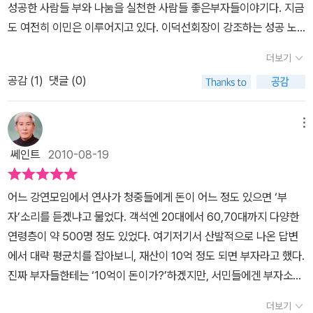
결국 실행에 옮기든 못하든 용기의 차이다. 즉 결단의 차이다.할까 말
성공한 사람들 부와 나눔을 실천한 사람들 좋은부자들이야기다. 지금
서도 가난하기로 소문난 산동네에서 태어난 함 변호사와 외국 연수
천의 의지가 있느냐 없느냐에 따라 성공하는 자와 실패하는 자로 분
까 고민할떄는 하십시오. 그리고 하기로 했다면 최선을 다하십시오.
도 여전히 이민은 이루어지고 있다. 이덕선회장이 강조하는 성공 노
한 번 가보지 못한 류은주 상무. 그들은 30세가 넘는 나이에 영어공
류 될 뿐인 것이다. 우리는 각자 저마다의 이루고 싶어 하는 소망이 있
자신의 혼을 불어 넣어야 합니다. 요즘 말로 올인해야 합니다.마지막
하우는 미국에서 성공하고 싶다면 영어를 모국어같이 하라 쉬우면서
부를 시작해 미국 주류 사회로 진입하는데 성공한 입지적인 인물이
을 것이다. 하지만 그 목표에 도달하기 위해 먼저 지금의 나는 어떤 각
더보기
으로 저자의 바램을 새기고 싶다. '거인의 어깨에 있는 난쟁이는 거인
도 어려운 일이다. 하지만 가장 중요한것이다. ‘처음 도착한 미국 공항
다. 2시간의 PT를 위해 2주일간 발표 내용과 예상 질문을 모두 외우
오와 다짐으로 임하고 있으며, 어떠한 노력을 하고 있는지 자신을 한
보다 더 멀리 볼 수 있다'(알프레드 아들러)며 저는 이 글을 읽고 있는
공감 (
1
)
댓글 (0)
에 마중을 나온 사람이 어디에 살고 무엇을 하느냐가 그 사람의 미국
는가 하면, 국제 특허법에 무지한 한국이 피해를 많이 보는 것을 간과
번 되돌아보는 것은 어떤가. 이 책은 미국으로 혈혈단신이나 다름없
여러분 중에 그를 뛰어넘는 분들이 많이 나왔으면 하는 것이 내(저자)
생활과 나머지 인생을 결정한다.’이말은 영어를 사용하지 않는 일자
할 수 없어 직접 그 전선에 뛰어들기도 했다. 이제는 그의 직업이 되었
는 상태로 건너가 정말 아무 가진 것 없이 밑바닥에서부터 시작 하여
의 작은 바램이다.
리는 결국 남들이 안하는 비주류일이다. 영어를 알게되면 직업의 선
메뉴
다. 자녀들을 미국 대학으로 유학을 보내거나 좀 더 많은 공부를 위해
마침내 남부럽지 않는 성공의 길에 들어선, 의지의 한국인이라고 해
택이 넓어질수 밖에 없다. 사람들과의 관계를 중요하게 생각하라 직
대학 진학을 꿈꾸는 분들은 박종환이라는 이름 석 자를 알아야 한다.
도 좋을 만큼, 인종차별의 벽을 넘어서 피나는 노력 끝에 당당한 미국
쎄인트
2010-08-19
원관계 원만하지 못하면 직장에서 버텨낼수 없다. 긍정적으로 사고라
10만 명이라는 어마어마한 학생들이 그가 운영하는 엘리트 학원을
인으로 살아가는 그들의 인생스토리를 생생하게 담은 책이다. 언제
하라 이말은 모든일에 해당되는 것중 하나이다. 부정적인 사람이 성
거쳐 갔기 때문이다. 그리고 21세기에 가장 유망한 직업 중에 하나인
어디든 맨손으로 시작해 부자의 반열에 오른 사람들은 있을 것이다.
어느 강연모임에서 연사가 청중들에게 돈이 어느 정도 있으면 ‘부
공하수는 없다. 가장 중요한것 버는 것도 중요하지만 쓰는 것은 더 중
바이오 사업에 관심 있는 분들은 이경은 사장의 스토리와 그녀의 시
그러나 그들은 미국에서 단순한 부의 축적을 이룬 것만이 아닌 노블
자’소리를 듣겠냐고 물었다. 객석엔 20대에서 60,70대까지 다양한
요하다. 그가 이말을 실천할수 있었던 배경은 부모님의 솔선수범이
장 전략, 브랜드 전략 등을 유심히 바라볼 필요가 있다. 부자에 대한
레스 오블리주라는 사회적 책임을 실천하는, 저마다 미국 사회의 훌
연령층이 약 500명 정도 있었다. 여기저기서 산발적으로 나온 답변
밑거름이 되었을 것이다. 아버지는 마을에 성당을 짓고 문맹 퇴치를
새로운 인식을 심어줄 책, 노블레스 오블리제를 실천하라! 나눔, 베풂,
륭한 역할들을 하고 있으며, 한국의 명예를 높여주는 것은 물론이고
에서 대략 평균치를 잡아보니, 재산이 10억 정도 되면 부자라고 했다.
하셨고 그 덕으로문맹 없는 마을로 전쟁때이데올르기에 휩쓸리지 않
봉사, 기부, 사회 환원을 실천하는 좋은 부자들 2006년 미국에서는
그곳에서 많은 자국인들에게 본보기가 되고 있다는 점에서, 여타의
진짜 부자들한테는 ‘10억이 돈이가?’하겠지만, 서민들에겐 부자소리
았다. 어머니는 피난민들에게매일 점심으로 강냉이죽을 끓여주셨다
희한한 일이 벌어졌다. 미국의 보수당인 공화당 정부가 의회에 ‘상속
부자들과는 차이가 있다고 하겠다. 경제 선진국을 눈앞에 둔 한국의
를 들을만한 금액이라는 이야기다. 두 번째 질문, 그럼 지금 10억 정
한다. 이덕선회장은 어릴때부터 나눔의 행복을 알고있었던 것이다.이
세 폐지법안’을 상원에 제출했는데 부결된 사건이었다. 더구나 이 법
더보기
위상이 높아진 지금과는 달리, 불과 20년 전만 해도 낯선 미국의 사