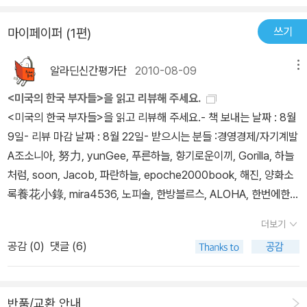
미국인데, 먹고 먹히는 살벌한 기업 환경을 갖춘 곳이라고도 한다. 그
패한 후, 1985년 비행기포 한 장만 들고 도미. 식료품가게 점원부터
런 곳에서 살아남은 한국인들이 있다. 정말 세계 경제를 주름잡는 대
세차장 직원 그리고 창문 조립회사 등에서 닥치는 대로 일했다. 막노
쓰기
마이페이퍼 (1편)
부호는 아니지만, 나름대로 미국에서는 성공했다고 여겨지며 사회의
동을 통해 번 돈으로 고물트럭 한 대를 마련해 사업밑천을 삼았다. 현
한 역할을 담당하고 있는 그들의 모습에서는 왠지 모를 악착같음과
재 미 동부지역 육류 도매업계에서 내로라하는 기업으로 성장한 채스
알라딘신간평가단
2010-08-09
메뉴
여유로움이 함께 느껴진다. 그들이 처음부터 부자는 아니었듯이 어떻
푸드는 연매출 390억 원을 올리고 있다. 채스푸드는 직원들의 평균
게 하면 성공을 할 수 있었는지 성공 스토리를 듣다보면 나도 왠지 성
연봉 1억 원이 넘는 꿈의 회사로 이 지역 젊은이들이 가장 선호하는
<미국의 한국 부자들>을 읽고 리뷰해 주세요.
공할 수 있지 않을까 하는막연한 기대감이 들었다. 이 책에 등장하는
기업 중 하나이다.
<미국의 한국 부자들>을 읽고 리뷰해 주세요.- 책 보내는 날짜 : 8월
사람들은 대부분 기업을 운영하고 있는 CEO이다. 경쟁이 치열한 미
9일- 리뷰 마감 날짜 : 8월 22일- 받으시는 분들 :경영경제/자기계발
국에서 그들이 살아남는 경영 철학으로 그들은 하나같이 한국적인 가
A조소니아, 努力, yunGee, 푸른하늘, 향기로운이끼, Gorilla, 하늘
족적 기업문화라 일컫는다. 최근 한국에서는 오랫동안 유지해온 호봉
처럼, soon, Jacob, 파란하늘, epoche2000book, 해진, 양화소
제도를 없애고 성과에 따른 연봉제를 도입하며 경쟁적인 문화를 조성
록養花小錄, mira4536, 노피솔, 한방블르스, ALOHA, 한번에한걸
하는 것과는 사뭇 다른 모습이다. 워낙 이직이 많은 미국이라 좋은 연
음, 웃음바치 (20명)
더보기
봉 조건도 중요하지만 이 회사와 함께 내가 성장해나갈 가능성을 보
공감 (
0
)
댓글 (6)
여주는 것이 굉장히 중요하다고 강조한다. 그러고보면 요즘 한국 기
업에서는 인원 감축이나 조직 개편 등을 통해서 그 회사에 오랫동안
일해왔던 사람들을 한꺼번에 퇴출시키기도 하는 대수술을 감행하는
반품/교환 안내