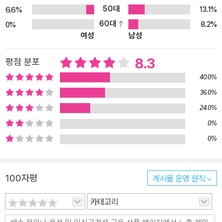
식 회장, 세계 최대 제약 회사 화이자의 미국 본사 중역이 된 여장부
50대
13.1%
6.6%
류은주 씨 등 파란만장한 인생 이야기와 그들이 부자가 되기까지의
60대
8.2%
0%
여성
남성
과정을 담았다. ≪부자 아빠 가난한 아빠≫와 ≪한국의 부자들≫를 잇
는 ‘부자 시리즈’의 완결판 생각이 변하면 누구나 부자가 될 수 있다.
8.3
평점 분포
변화하라. 부자는 스스로 만드는 것이다 지난 1997년 IMF 사태가
한국 사회에 던져준 충격은 컸다. 기업들은 줄줄이 문을 닫거나 구조
40.0%
조정에 들어갔고, 일부는 외국 기업에 넘어가기도 했다. 이로 인해 하
36.0%
루아침에 직장을 잃은 가장들이 거리에 내몰리면서 가정의 붕괴로까
24.0%
지 이어졌다. 오륙도(56세 퇴직)는 이미 옛날 말이 되었고, 사오정이
0%
나 삼팔선, 이태백 같은 신조어가 등장하기도 했다. 이제 아버지 세대
0%
들은 직장에 충성하고, 가정에 충실한 것이 가장의 본분이자 책무가
아님을 알았다. 그래서 2000년에 출간된 ≪부자 아빠 가난한 아빠≫
의 파장은 컸다. 한국에서만 백만 부 넘게 나간 이 책은 부자와 가난이
100자평
게시물 운영 원칙
라는 코드를 가지고 이 시대의 가장들에게 요구되는 것이 무엇인지를
카테고리
날카롭고 냉정하게 짚어주었다. 또한 한 카드 회사의 CF에 등장한
‘여러분 부자 되세요~’라는 말이 전 국민의 유행이 되었고, 부를 갈망