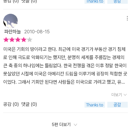
것이다. 아무리 우리나라의 중소기업과 자영업 환경이 전보다 열악하
부자가 된 사람들이 절대 아니다. 모두 나름대로 고생과 고통을 겪었
공감 (
0
)
댓글 (0)
아닐까 싶다.10명의 부자들 중에는 여성 2명도 있었는데 미국이라는
는 것이지요.돈을 쫓아 뛰다보면 무엇보다 소중한 삶의 동반자인 사
다고 하지만, 이 책에 나온 이 사람들만큼만 열심히 산다면, 아마도 한
던 사람들이다. 또, 그 고생 후에 얻은 행운과 보람을 다른 이들에게도
나라가 남 녀의 제약이 있는 것은 아니지만 더 대단해보였다.
람을 잃을 수도 있음을...직접 사업체이나 작은 가게라도 운영을 해 본
국에서도 얼마든지 부를 일궈낼 수 있지 않겠는가 하는 생각이 든다.
나눠주고 싶어 하는 마음이 크기 때문에 더 부자다. 마음 부자이기도
메뉴
적은 없지만 옆에서 보고 겪은경험을 통해얻은 소중한 결론이랍니다.
무엇보다도 이들이 그토록 고생하는 언어문제는 저절로 해결되지 않
하다. “많은 사람이 나를 보고 그냥 쉽게 여기까지 왔을 거라고 생각
우리들 인간이 얼마나이기적인 동물인지도 말이죠.제 눈에 쏙 들어온
파란하늘
2010-08-15
는가. 그럼에도 불구하고 한가지 의문이 남는다. 무엇하러 그렇게까
합니다. 사람들은 보통 남들이 성공한 것을 보며 지금 그 자리에 있는
문구입니다.나로선 이룰수 없는 성공을 부러워하고 꿈꾸며동동거리
지 부자가 되려고 노력을 한단 말인가. 그저 먹고 살기에 어려움이 없
모습만 생각하니까 운이 좋았다던가, 타이밍을 잘 잡았다던가 하는
던 허무한시간을 흘려보내고나서야 어쩌면 우리들에겐 저마다의꿈꾸
미국은 기회의 땅이라고 한다. 최근에 미국 경기가 부동산 경기 침체
고, 노후대책이 되고, 자녀들 뒷바라지 하기에 어려움이 없을 정도면,
식으로 성공한 사람들의 업적을 폄하하기도 합니다. 경쟁이 심한 현
는 성공의 크기와 모습이 다를 수도 있다는것을 깨닫지 못한 것은 아
로 인해 극도로 악화되기는 했지만, 분명히 세계를 주름잡는 경제의
적당한 문화생활을 하면서 살기에 어려움이 없을 정도만 된다면... 그
대사회에서 어느 정도 자리를 잡은 사람들은 다 이유가 있습니다. 누
닐까하는 위안의 시간이 찾아왔습니다.내 그릇의 크기만큼, 내가 꿈
큰 축 중의 하나임에는 틀림없다. 한국 전쟁을 겪은 이후 정말 한국이
런데 이렇게 하기만도 얼마나 어려운 일인가. 돈은 적당히 노력을 해
구도 그냥 저절로 그 자리에 선 게 아닙니다. 자고 일어났더니 부자가
꾸고 노력한 만큼의 성공이 오는 것임을......비로서 알게 되었다고 해
못살았던 시절에 미국은 아메리칸 드림을 이루기에 굉장히 적합한 곳
서는 벌리지 않는다. 항상 최선의 각오로 노력해야 하고, 항상 위기가
되어 있더라, 하는 경우도 결코 없습니다. ‘해리포터’의 작가 조앤 롤
야겠지요.할까 말까 고민할 때는 하십시오. 그리고 하기로 했다면 최
이었다. 그래서 기회만 된다면 사람들은 미국으로 가려고 했고, 유학
올것을 예상하고 대비해야 한다. 그래야 최소한의 안락한 삶을 유지
링도 유명세는 짧은 시간에 타게 되었지만, 그전에 엄청난 고생을 하
선을 다하십시오.자신의 혼을 불어넣어야 합니다. 요즘 말로 올인을
이라도 하고 돌아오면 한국에서 상당한 지식인 취급을 받았던 것도
하는 울타리를 칠수가 있고, 그러다 보면 예상외로 더 많은 수익을 올
지 않았습니까? 끼니도 못 때우던 그 배고픔이 지금의 그를 있게 한
더보기
해야 합니다. 그렇지만프라이드도 꼭 가지고있어야 합니다...(중략) -
사실이다. 지금은 세계가 지구촌 시대라고 일컬어질 만큼 정보의 교
려 뜻하지 않게 부자가 될지도 모르지 않겠는가. '최선을 다하는 곳에
겁니다. 그런데 사람들은 ‘해리포터’가 출간이 된 시점부터 지금까지
72
공감 (
0
)
댓글 (0)
환이 빨라져서 그러한 메리트는 많이 없어졌다고 해도 드넓은 땅에
길이 있다.' 이 책을 읽으면서 느끼는 위안이자 채찍이다.
만 보고 조앤 롤링을 운이 좋거나 하루아침에 재벌이 된 사람으로 생
여유롭게 생활하는 미국인들을 보면 왠지 모르게 부럽기도 하다. 일
각하게 되는 겁니다. 신기루를 좇는 것과 다름이 없지요.”- 채스푸드
찍부터 자본주의가 발달해서 성과주의를 가장 먼저 내세운 곳도 바로
사장 채동석채동석 사장은 농고 졸업 후 우유대리점을 운영하다가 실
5편 더보기