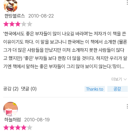
등장하는 10명의 주인공들은 크게 둘로 나뉘어진다. 먼저 이민 1세대
메뉴
로 분류되는 이덕선, 남문기, 이수동, 채동석, 박평식 회장 등은 그야
한방블르스
2010-08-22
말로 무일푼으로 미국 땅으로 건너와 오늘날의 부를 이룬 인물들이
다. 한국 전쟁 때 죽을 고비를 넘기며, 스물여섯 살 때 혈혈단신으로
'한국에서도 좋은 부자들이 많이 나오길 바라며'는 저자가 이 책을 쓴
눈물을 감춘 채 태평양을 건너야만 했던 이덕선 회장. 그의 이야기는
이유이기도 하다. 이 말을 보고나니 한국에는 이 책에서 소개한 (물론
어느 휴먼 다큐멘터리보다 진한 감동과 인생을 관조하는 깊은 혜안이
그가 더 많은 사람들을 만났지만 미처 소개하지 못한 사람들이 많다
묻어 있다. 단돈 300달러를 가지고 도미해 청소 용역회사에서 ‘청소
고 했지만) '좋은' 부자들 보다 한참 더 많을 것이다. 하지만 우리가 알
의 달인’으로 불리며, 한국인 특유의 성실함으로 연매출 3조 원을 올
기엔 책에서 말하는 좋은 부자들이 그리 많아 보이지 않는다.'장미를
리고 있는 남문기 회장. 그의 스토리는 한 편의 드라마가 갖추어야 할
주는 사람의 손에는 언제나 향기가 남는다'는 중국 속담이 있다. 향기
모든 것이 들어 있을 만큼 흥미진진하고, 아래 입술을 잘근 깨물게 하
더보기
는 감추려한다고 감춰지는 것이 아니다. 한데 그 향기를 느끼지 못한
는 비장함과 한 사내의 성공을 향한 강한 진념이 표출되어 있다. 이 밖
공감 (
2
)
댓글 (0)
다면 그 향기는 미미하던지 아니면 없는 것이다. 좋은 향기를 많이 느
에 갓 태어난 어린 핏덩이를 차에 태우고 택시 운전을 하며 관광 사업
끼고 싶다.책에서 말하는 것처럼 책에 소개된 부자들만이 좋은 부자
의 꿈을 이룬 박평식 회장, 고물 트럭 한 대로 시작해 직원들의 평균
는 아닐것이다. 더불어 더 많은 좋은 부자들이 있을 것이다. 그들의 성
메뉴
연봉 1억 원이라는 꿈의 직장을 만든 채동석 회장, TBC(동양방송)라
공에 대한 생각을 보고 '좋은 부자'에 대한 그들의 모습을 보는 것은
하늘처럼
2010-08-19
는 안정된 직장을 박차고 컴퓨터 프로그래머로 시작해 ‘백악관과 미
이 땅에 사는 사람으로서 부끄럽고 또한 한없이 부럽다.책에서 소개
국을 지키는 사이버 보안관’이라는 칭호를 얻고 있는 이수동 회장. 이