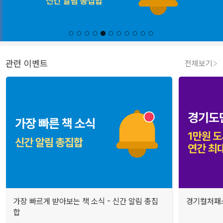
관련 이벤트
전체보기
가장 빠르게 받아보는 책 소식 - 신간 알림 총집
경기컬처패스
합