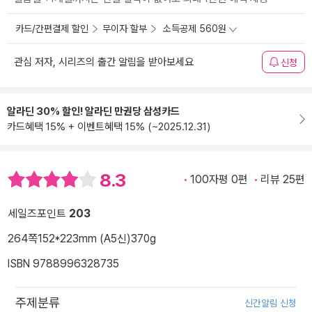
카드/간편결제 할인
무이자 할부
소득공제 560원
관심 저자, 시리즈의 출간 알림을 받아보세요
신청
알라딘 30% 할인! 알라딘 만권당 삼성카드
카드혜택 15% + 이벤트혜택 15% (~2025.12.31)
8.3
100자평 0편
리뷰 25편
세일즈포인트
203
264쪽
152*223mm (A5신)
370g
ISBN 9788996328735
주제분류
신간알림 신청