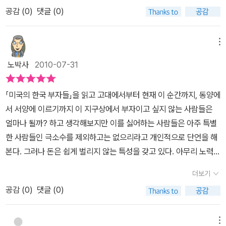
도의 재산이 있는 사람이나, 내게 그런 기회가 주어졌을 때 ‘행복하
책에는 나머지 9홉명의 성공이야기가 있다. 그들의 가정환경을 보면
안을 적극 반대한 사람이 빌 게이츠, 워렌 버핏, 조지 소로스 등 세계
회에서 성공의 길로 향한 다는 것은 거의 상상 할 수 없는 일이었을 것
공감 (
0
)
댓글 (0)
다’고 자신 있게 이야기 할 수 있는 사람 손들어 보십시오! 했더니..조
당연히 이민을 가는 사람들이라 경제적으로 가난하다 그리고 많은 분
적인 거부들이었다. 그들은 상속세를 폐지하면 그 효과가 특정 부유
이다. 말로 통하지 않는 게다가 은연중 인종차별의 설움까지 그들에
용했다고 한다.돈이 많다는 것이 곧 행복이라는 공식이 성립되지 않
들이 6.25전후세대라 한마디로 똥구멍 벌건시대를 거친 사람들이다.
층에만 돌아가기 때문이라는 것이었다. 부자가 더 부자가 될 수 있는
게 유리한 것이라고는 단 한 가지도 없었지만, 그럼에도 불구하고 오
는다는 것은 누구나 알고 있다. 그러나 대부분 돈이 없으면 불편하다.
메뉴
그렇지 않는 분들도 있지만 많은 분들이 두말할것 없는 환경이다. 이
기회를 스스로 포기한 것이다. 이 책의 주인공들은 나눔, 베풂, 봉사,
로지 살아남아야 한다는 일념 하나로, 그들은 눈물과 고통을 견디어
힘들다. 고통스럽다. 먹고 싶은 것, 입고 싶은 것, 하고 싶은 일도 제대
들의 성공은 도전을 두려워 하지 않았다는 것이다. 앞에 이덕선님의
노박사
2010-07-31
기부, 사회 환원 등을 실천하고 있다. 이덕선은 현재 직원 600명에
냈으며 결국 오늘의 미국사회에서 존경받는 부자들이 되었음을 볼
로 못한다. 제일 힘든 것은 아파도 병원 가는 것이 겁이 난다. 돈이 너
성공노하우에서도 영어를 언급했다. 이들은 자신들의 단점을 알지만
연매출 1000억 원을 올리고 있는 얼라이드데크놀로지 그룹(ATG)
때, 과연 아 책에서 우리가 진정 그들에게서 배워야 할, 정말 많은 것
무 많아서 자살하는 사람은 없어도, 돈이 너무 없다 못해 마이너스가
괸념치 않고 단신으로 뛰어들었다.용기있는자가 미인을 찾이 한다고
의 회장이다. “주는 것은 좋은 사업이다(Giving is a Good Busine
「미국의 한국 부자들」을 읽고 고대에서부터 현재 이 순간까지, 동양에
들이 있을 것이라 생각한다. 그들은 단돈 300달러로 시작하여 2200
심해서 스스로 세상을 떠나는 사람도 있다. 돈의 위력이다. 돈을 행복
하지만 용기있는자는 성공한다 결국 이들의 가장큰 장점은 도전하는
ss)”라고 말하는 그는 그동안 자신의 모교인 한국외대에 100만 달러
서 서양에 이르기까지 이 지구상에서 부자이고 싶지 않는 사람들은
여명의 직원을 두고 연간 3조원의 매출을 올리고 있는 회사를 만들었
이라고 이름 붙이는 것은 조심스러워도, 돈이 없으면 불행이라는 말
용기와 성공하루 있다는 긍정적인 생각이있었다. 나머지는 노력으로
(한화 약 13억)와 가톨릭대 100만 달러를 비롯해 각종 단체에 꾸준
얼마나 될까? 하고 생각해보지만 이를 싫어하는 사람들은 아주 특별
고, 아무런 기술도 없이 고물트럭 한 대로 시작 하여 미국 굴지의 유통
은 공감대가 형성이 된다.부자 이야기를 해본다. 이 땅 대한민국에서
채울수 있다. 기본적으로 이런 생각이 없는 사람은 성공하수없다. 이
히 기부를 하고 있다. “가난이라는 게 뭔지 경험해봤고 배고픈 게 뭔
한 사람들인 극소수를 제외하고는 없으리라고 개인적으로 단언을 해
회사를 만든 이도 있으며, 자신의 전공과는 아무런 상관없는 분야를
부자가 된 사람이 아니다. 남의 나라 땅, 각 인종의 용광로 같은 나라,
것으로 끝이냐 그럼 그냥 성공한 사람이다.이들이 다른 부자와 다른
지를 알았기 때문에 남보다 가진 게 더 있으면 남을 위해서 쓴다는 것
본다. 그러나 돈은 쉽게 벌리지 않는 특성을 갖고 있다. 아무리 노력을
파고들어 미 국무부가 선정한 최고의 IT 기업을 일구어냈다. 이들이
미국에서 부자가 된 사람들 이야기다. 그중 ‘괜찮은 부자’ 10사람이
점은 나눔을 할줄 아는것이다.성공한 사람들의 이야기를 읽다보면 그
이 나로서는 당연하게 느껴지죠.” 그 밖에 2200명의 직원 중 300명
해도 절대로 그냥 벌리지 않는 것이다. 그래서 오늘 이 순간에도 돈을
만들어낸 성공의 공통점은 단 하나였다. 오로지 노력 그리고 땀 이었
그 대상이다. 글쓴이는 이들을 ‘Good Rich'라고 이름 붙였다. 굳이
더보기
들의 열정에 감동의 물결에 소름이 돋는다. 외국에 나가면 모두가 애
가량을 백만장자로 만든 남문기 회장, 직원들의 평균 연봉 1억 원을
벌기 위해서 온갖 아이디어와 함께 모든 창의력을 발휘하고, 열심히
다. 그들은 지금 우리에게 말한다. 어떤 일을 하기로 스스로 마음먹었
번역하면‘착한 부자’,‘선한 부자’, ‘좋은 부자’정도 되겠다. 이들의 공통
국자가 된다는 말을 이글속에서 또한번 깨닫게된다. 이들의 성공은
공감 (
0
)
댓글 (0)
만들며 각종 지역 단체에 꾸준한 기부를 하고 있는 채동석 회장, 가난
땀을 흘리면서 노력하고 있는 것이다. 우리 같은 월급쟁이들은 매월
다면 자신의 혼을 불어 넣을 만큼 최선을 다해야 한다고 말이다. 또한
점은 무엇인가?첫째, 긍정적 사고방식. ‘할 수 있다는 정신(Can-do-
개인의 성공이지만 넓게는 대한민국의 성공이기도 하기 때문이다.
한 나라에서 돈을 벌면 그 나라의 복지와 교육발전을 위해 전액을 기
일정한 업무 추진에 따른 고정된 수입으로 생활을 해야 하기 때문에
안일한 삶의 자세를 버리고 발전적인 변화를 모색 하며, 성실한 노력
spirit)'이 중요한 밑받침이 되고 있다. 긍정의 힘을 이길 수 있는 것은
부하는 박종환 회장, 남모르게 미국 유학생과 2세들의 교육 장학금에
절대 큰돈을 만질 수가 없다. 그러나 회사나 기업을 운영하면서 사업
이 바로 성공으로 가는 지름길임을 결코 잊지 말라고 한다.요즈음 세
메뉴