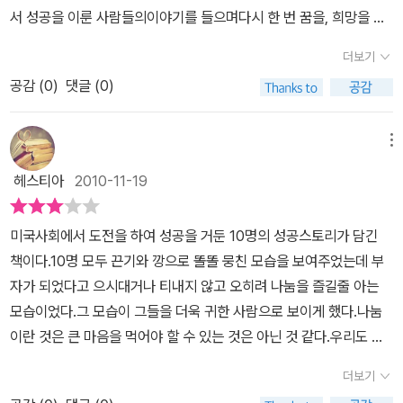
내 주위에서는) 사라져 버린듯한 그런 부자관을 보는 듯한 느낌이 든
0인의 면모에서 찾아낸 덕목들은 무수히 많다. 정직, 성실, 겸손, 사
니 오빠를 따라 미국에 가서..모델 활동도 하고(존 트래볼타의 영화
서 성공을 이룬 사람들의이야기를 들으며다시 한 번 꿈을, 희망을 되
다. 이 책에 등장하는 미국의 한국부자들은 모두 made in korea 이
랑, 믿음 등. 때로는 우리의 마음속 추상적인 의미로만 남아있기 쉬운
토요일 밤의 열기가 뮤지컬로 만들어졌을때 피날레를 장식한 모델의
새겨보자구요.그야말로 밑바닥에서부터 시작해 이룬성공의 노하우와
다. 종자만 그렇다는 것이 아니라, 모두 한국땅에서 태어나 미국으로
현실에서, 이 단어들을 구체화시키는 삶을 살아가는 모습을 보게 된
더보기
한 명으로 활약하는 등.. 유명한 모델이었다고 함.) 자신의 경험과 노
인생이야기를 들으면서...연매출 1000억원을 기록하며나눔과 베풂
이주한 사람들이다. 대부분이 한푼도 가져간 것이 없이 말 그대로 맨
다. 부자들, 나아가서 재벌들에 대한 사회적 인식과 평가는 사실 그리
하우, 고객의 니즈 등을 제대로 파악하여 뷰티 사업을 하여 돈이 따라
공감 (
0
)
댓글 (0)
을실천하고 있는 ATG 이덕선 회장, 고물트럭 한 대로 시작해 직원들
손으로 시작한 사람들이다. 언어에서 부터... 당연히 인맥이 있을리가
좋지 못하다. 임금 착취, 불법, 탈세, 정경유착 등등. 그러나 무턱대고
다녔다고 한다.그리고는 바이오시 코퍼레이션의 CEO인 그녀는...자
의 평균 연봉 1억 원이라는 꿈의 직장을 만든 채스푸드의채동석 회장,
없다. 특혜도 없고. 지연도. 그들의 성공은 처음부터 끝까지 자신들 스
부정적인 시각을 갖고 대하는 것도 옳은 길이 아니라고 생각 든다. 어
신이 잘 아는 분야에 승부를 걸라 한다.맞다. 내가 가장 잘 알고 하고
한국 음식으로 맨해튼에서 160억 원의 연매출을 올리며 창업을꿈꾸
메뉴
스로의 노력에 의해서 만들어진 것이다.그들도 인맥을 만들기는 한
느 날 갑자기 로또에 당첨되거나, 큰 유산을 물려받거나, 부동산이나
싶은 일을 해야 능률도 오르고 결과가 나온다.하지만, 과연 나는 현재
는 사람들에게 희망을 주는 최경림 사장 등이바로 주인공이랍니다.읽
다. 그러나 그 인맥은 우리들처럼 특정한 대학에 갔다는 것으로, 특정
증권 거래로 순식간에 부를 거머쥐는 대박인생도 있지만, 그야말로
헤스티아
2010-11-19
내가 가장 잘 알고 잘 하는 일을 하고 있는지....10명의 한국 부자들을
기도 전에 벌써 어마어마한 수치에 기가 죽어버리나요?이미 알고 있
한 가문에 태어난 우연으로 주어진 것이 아니다. 끊임 없이 노력하고
맨땅에서 기업을 일구고, 뜻을 이룬 사람들에게 박수를 쳐주는 아량
보면서, 그들의 성공엔 다 이유가 있음을..그들의 노력에 무한 감동의
듯이 저분들도 처음부터 부자이고 성공한 사람들은아니었습니다.자
성실하게 살아감으로써 한 사람 두사람 노랗고 땅딸막한 코리아 사람
도 필요하다. 입으로는 그들을 욕하면서, 속으로는 나의 롤 모델로 삼
미국사회에서 도전을 하여 성공을 거둔 10명의 성공스토리가 담긴
박수를 보낸다. 그보다 더 큰 박수는..성공을 이룬 과정도 좋지만, 그
신이 좋아하는 것. 할 수 있는 것. 즐겁게 할 수 있는 것을 찾아서 힘들
들의 친구로 만들어간 덕분에 그들의 성공에 도움이 되는 사람으로
는 경우도 있지 아니한가. 다른 견해도 있겠지만, 그래도 어쨌든 그들
책이다.10명 모두 끈기와 깡으로 똘똘 뭉친 모습을 보여주었는데 부
후의 그들의 마음가짐, 행보들이..참으로 위대해 보인다는거..부자라
고 어려운시간을 이겨내고 땀과 눈물로 마침내 이루어 낸 소중한 성
만들어간 것이다. 부자들 옆에는 항상 사람들이 있다. 사람장사가 최
덕분에 수천 명, 수만 명이 먹고 살지 아니한가. 이런 생각이 선뜻 내
자가 되었다고 으시대거나 티내지 않고 오히려 나눔을 즐길줄 아는
도 다 베풀지는 않는다. 오히려 더 쥐려고 하는 사람들도 많음을 알고
공이지요.좌절과 실패의 순간에도 희망의 끈을 놓치 않았기에.....이분
고라는 말이 있지 않은가. 그들도 성공을 위해서는 좋은 사람들을 옆
마음에 받아들이기 힘들다면, 내가 큰 기업의 사장이나 회장이 되었
모습이었다.그 모습이 그들을 더욱 귀한 사람으로 보이게 했다.나눔
있다.하지만 이들은 부자가 되어서도 기본 자신의 마인드를 지키고,
들이 전해주는 성공의 노하우에 귀 기울여보세요.몇 년전에 성공서적
에 두었다. 그러나 그 모든 것이 그들의 노력 덕분이었다.이 책을 읽으
을 때, 회사의 소속된 모든 이들에게 행복감을 느끼게 해주고, 경제적
이란 것은 큰 마음을 먹어야 할 수 있는 것은 아닌 것 같다.우리도 밥
더 큰 뜻을 향해 노력하고,또한 사회에도 기부 및 환원 하는 등.. 훌륭
이나 자기계발서를 읽으면서 꿈을 꾸었던 성공이 금전적인것이었다
면서 참 옳다, 그렇게 살아가는 것이 정말 맞다... 는 생각이 든다. 지
으로도 풍요롭게 해줄 자신이 있는가? 냉정하게 나 자신을 되돌아볼
값 조금 아끼고 옷 한번 안사고 해서 베풀 수 있음에도 쉽게 그러질 못
한 모습을 보여주고 있다.앞으로도 이렇게 좋은한국 부자들이 더 많
면, 책뿐만이 아니라 세월이 흐르고 내 나름대로 살아오면서 배우게
더보기
금 우리나라에서도 그렇게 사업을 잘 하는 사람은 그렇게 하고 있을
필요가 있다고 생각한다.미국에서 부자가 된 한국인들은 하루아침에
하니 기부하고 나누는 것을 쉽게 하는 그들이야 말로 진정한 부자가
아졌으면 하는 바램이다.
된성공에는 돈도 물론 중요하지만 그보다 사람을 얻는 것이 더 크다