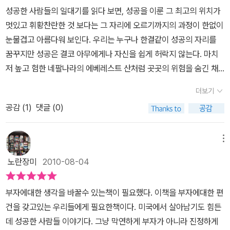
한 10명에게는 몇 가지 공통점이 있다.그 내용들은 그들만의 공통점
들의 인생 이야기를 읽다보면 이민 1세대들이 성공과 부를 이루기 위
성공한 사람들의 일대기를 읽다 보면, 성공을 이룬 그 최고의 위치가
이 아니라 성공이라는 말하는 자기게발서의 내용이기도 하다. 공통적
해 얼마나 많은 노력과 피땀을 흘렸는지를 피부로 느낄 수 있을 것이
멋있고 휘황찬란한 것 보다는 그 자리에 오르기까지의 과정이 한없이
인 내용들이 자주 나오는 것을 보면 그것은 (성공한) 그들의 공통점이
다. 비교적 젊은 세대인 함윤석, 최경림, 이경은, 류은주, 박종환 사장
눈물겹고 아름다워 보인다. 우리는 누구나 한결같이 성공의 자리를
라 할 수 있다.성공의 유일한 비결은 다른 사람의 생각을 알아내고 그
등은 부자가 되고 싶거나 이민을 꿈꾸는 젊은이들에게 하나의 지표가
꿈꾸지만 성공은 결코 아무에게나 자신을 쉽게 허락지 않는다. 마치
사람의 입장에서 사물을 바라볼 줄 아는 능력이다. - 헨리 포드이것은
될 것이다. 먼저 미국에서 창업을 하려는 젊은이들에게는 최경림 사
저 높고 험한 네팔나라의 에베레스트 산처럼 곳곳의 위험을 숨긴 채
성공의 유일한 비결이 아니라 살아가는 유일한 비결이라 생각한다.
장의 스토리를 권하고 싶다. 그는 ‘한국적인 것을 미국으로 가지고 오
엄숙한 자태를 유지 할 뿐이다. 우리가 가고자 하는 성공의 길에는 수
'세상에서 성공하려면 딱 두가지만 알면 돼.나한테 필요한 사람이 누
더보기
라’라는 메시지를 통해 현지화 전략(Localization Strategy)의 중
없이 많은 가시밭길이 있으며, 때로 깊은 강과 높은 산이 겹겹이 들어
군지, 그 사람이 뭘 필요로 하는지. (비열한 거리 中)'와 통한다. 성공
공감 (
1
)
댓글 (0)
요성을 강조한다. 그리고 여기에 새로운 콘셉트를 중시하는 차별화
서 있어 엄청난 노력과 땀의 노고가 없는 사람들은 절대 통과 할 수 없
한 기업가 헨리포드의 말이나 조폭의 말이나 통한다.'마중물을 준비하
전략(Differentiation Strategy), 다양한 업종으로 사업을 확장해
는 아득한 길인 것이다. 그러나 그렇게 어렵고 힘든 성공의 자리에 올
라'는 말이 있다. 책에서는 남문기 회장(뉴스타부동산그룹)이 비슷한
나가는 다각화 전략(Diversification Strategy), 가격 경쟁력(Pric
라간 사람들은 말하기를, 노력하고 또 노력하면 그 누가 되었든 간에
메뉴
말을 한다.'펌프에서 물을 빼려면 물을 뺄 수 있는 만큼 물을 넣고 펌
e Competitiveness) 등을 자신의 성공요인으로 들고 있다. 이러한
언제든 오를 수 있노라고 말한다. 이는 결국 성공의 자리는 겸허한 자
프질을 해야 합니다. 한 양동이를 넣고 펌프질을 하면 열 양동이를 스
노란장미
2010-08-04
그의 성공요인에는 이제 ‘메이드 인 코리아’가 세계무대에서도 통할
세로 흔들리지 않는 마음으로 끊임없이 노력하는 사람에게는 항상 열
무 양동이가 나오는데 물 한 컵에 넣고 뭘 기대하겠습니까? 다들 한
수 있다는 자신감과 한류가 한 순간의 열풍이 아니라, 세계적인 트렌
려 있다는 말일 것이다.많이 배우고 좋은 배경을 가지고 있다고 해서
컵 넣고 펌프질을 할 때 나는 한 양동이를 넣고 펌프질한 것이지요.'
부자에대한 생각을 바꿀수 있는책이 필요했다. 이책을 부자에대한 편
드가 되고 있다는 사실을 깨닫게 해 줄 것이다. 현재 자신이 다니고 있
반드시 성공하는 것도 아니며, 못 배우고 가난하다고 해서 성공하지
이에 대한 생각이 같지는 않지만 우물에서 물을 뺄려면 '마중물'이 필
건을 갖고있는 우리들에게 필요한책이다. 미국에서 살아남기도 힘든
는 직장에 만족하지 못하거나 평생 직업이 아니라고 생각하는 사람은
못하는 것도 아니다. 단지 어떤 사람이든 그만큼의 뼈를 깎는 노력과,
요하다. 미중물을 준비하고 양을 결정하는 것 또한 자신의 결정이다.
데 성공한 사람들 이야기다. 그냥 막연하게 부자가 아니라 진정하게
함윤석 변호사와 류은주 상무의 이야기에 귀 기울여야 한다. 부산에
많은 실패의 과정에서도 결코 굴하지 않는 단호한 마음의 자세와 실