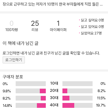
장으로 근무하고 있는 저자가 10명의 한국 부자들에게 직접 들은 노
젠테이션》《영어 아무나 한다》《Do it now!》등이 있으며 다수의 책
하우와 부자 되기 비결을 알려준다. 취재와 집필 기간을 비롯해 2년
을 준비 중에 있다. 지금은 필라델피아에서 메타바이오메드의 미국
남짓 걸려 완성한 이 책은 그동안 한 번도 공개되지 않았던 부자들의
법인장으로 근무하고 있으며, 아내를 비롯한 세 자녀와 함께 살고 있
읽고 싶어요 0명
0
25
1
실명과 수입, 무일푼으로 시작해 재산을 모으기까지의 과정 등 그들
다.
읽고 있어요 0명
100자평
리뷰
마이페이퍼
의 생생한 목소리가 그대로 담겨져 있다. 단돈 300달러를 가지고 도
읽었어요 27명
미(渡美), 청소부로 시작해 연 3조원이라는 경이적인 매출을 올리고
이 책에 내가 남긴 글
있는 뉴스타부동산그룹의 남문기 회장, 고물 트럭 한 대로 직원들의
평균 연봉 1억 원이라는 꿈의 직장을 만든 채스푸드의 채동석 회장,
로그인하면 내가 남긴 글과 친구가 남긴 글을 확인할 수 있습니다.
엄친아 이필립(탤런트)의 아버지로 유명한 STG그룹의 이수동 회장,
로그인하기
뉴요커의 입맛을 사로잡은 한류 열풍의 선봉장 최경림 사장, ‘하버드
합격 마이더스의 손’으로 불리며 미국 학원가를 평정한 엘리트 학원
구매자 분포
의 박종환 회장, 산동네 출신의 평범한 회사원에서 국제 특허법의 대
10대
0%
0%
가가 된 LHHB의 대표 함윤석 변호사, 모델 출신으로 ‘먹는 화장품’
20대
8.2%
9.8%
열풍을 일으키고 있는 바이오시 코퍼레이션의 이경은 사장, 나눔과
30대
11.5%
8.2%
베풂을 부자의 미덕으로 여기며 실천하고 있는 ATG 이덕선 회장, ‘미
40대
주 관광업계의 대부’로 불리며 한국을 알리고 있는 아주관광의 박평
19.7%
14.8%