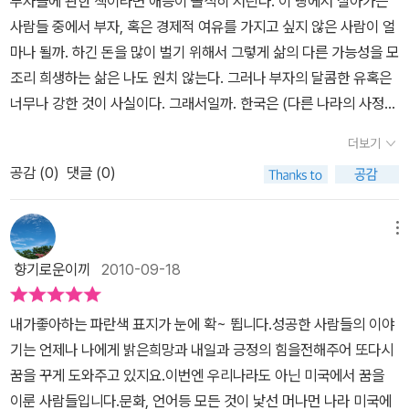
부자들에 관한 책이라면 애증이 솔직히 서린다. 이 땅에서 살아가는
대부분의 기업주들은 너무 자주 ‘힘들다. 못해먹겠다. 문 닫아야겠
과 이경은 사장님 이야기가 가장 궁금해서 보게 된 책이다.학력도 짧
들의 이야기가 잔잔한 감동을 주고 있다. 특히 우리나라도 아닌 미국
사람들 중에서 부자, 혹은 경제적 여유를 가지고 싶지 않은 사람이 얼
다.’소리를 입에 달고 산다. 왜 직원들에게 그 책임을 전가하는가? 경
고, 농사만 해오던 채동석 사장은, 누나의 권유로 멀리 미국으로 떠난
이라는 타국에서 갖은 어려움과 난관을 극복하고 성공해 낸 그 멋진
마나 될까. 하긴 돈을 많이 벌기 위해서 그렇게 삶의 다른 가능성을 모
영자 잘못이 더 크지 않은가? 정말 힘들면 닫아야지. 아니 계속 열어
다.거기서 완전 처음부터 시작했던 그는, 성실함과 근면함으로 인정
모습에 온 몸을 다하는 힘찬 박수를 보내고 싶다. 신뢰와 커뮤니케이
조리 희생하는 삶은 나도 원치 않는다. 그러나 부자의 달콤한 유혹은
놓고 싶어도 닫힐 텐데..입으로만 죽겠다고 소리 지르며 직원들에게
받아...정말 말 그대로 아메리칸 드림을 이룬다.식료품 가게서 일도 하
션으로 정상에 올라선 이덕선 회장, 고객 감동 서비스로 성공을 이룬
너무나 강한 것이 사실이다. 그래서일까. 한국은 (다른 나라의 사정은
스트레스 팍팍 주는 회사치고, 진짜 죽거나 문 닫은 회사 별로 없다.책
고, 청소, 세차장, 배달 등등.. 다양한 일을 했다.그러다가 튀김집을 하
남문기 회장, 변화를 극복하고서 성공 이룬 채동석 사장, 약점을 장점
모르지만) 너도 나도 재테크의 광풍에 휩싸여 있다. 몸바쳐 일하기는
에 소개된 부자들은 혼자만 부자가 되고 마는 경우가 아니다. 뉴스타
고, 가게를 처분, 고물 트럭을 구입하여 고기 배달을 시작하면서..기회
더보기
으로 만드는 긍정의 기술 황윤석 변호사, 한국적인 것을 미국으로 가
싫고, 돈은 벌고 싶으니까. 그 답은 재테크 밖에 없지 않을까. 그것이
부동산그룹 남문기회장 같은 경우는 2200명 직원들 중 300명 이상
가 찾아오게 되는데... 그 기회를 놓치지 않는다.그리고 사장이 된
져와 영감을 주는 최경림 사장, 자신이 잘 아는 분야에서 승부를 걸어
공감 (
0
)
댓글 (0)
한국 부자관의 실체인 것 같다.미국의 한국부자들이란 책을 접하면서
을 본인과 같은 백만장자를 만들어 주었다고 한다. 뉴욕에서 13개 업
그... 사장이 된 후의 그의 행보도 주목할만 하다.채스푸드의 직원은 5
성공한 이경은 사장, 인재와 시스템의 최대한 활용으로 성공한 이수
묘한 느낌을 가지게 되었다. 한국부자들이라면 한국적인 습성과 종족
체를 운영하며, 직원 수 350명, 연매출 160억 원 정도인 최경림 사장
0여명, 이들의 연봉 평균이 1억원이 넘는단다.대신 일도 많지만... 직
동 회장, 좋은 사람을 얻어 성공한 박종환 사장, 인연이 고객을 키우는
적 특성을 공유한 사람들이다. 그런데 미국에서 부자가 된 한국사람
은 직원들에게 주인의식을 심어주기 위해 부단히 노력한다. 이들도
메뉴
원들은 불평불만이 없다 한다.채동석 사장은, 가족같은 분위기를 만
박평식 회장, 성과로서 성적표를 보여 준 류은주 님의 이야기는 한 편
들이라... 음... 뭐가 얼마나 다르고 어떤 점이 얼마나 동일할까. 사실
언젠가는 독립해서 본인의 사업체를 운영해 나갈 것이라는 전제하에
들기 위해 솔선수범하고, 부하 직원들과도 친하게 지낸다.욕심을 부
향기로운이끼
2010-09-18
한편이 하나의 자선전이고 감동이었다.
한국에서 재테크 외의 방법으로 부를 일군 사람들이 많을 것이다. 요
아낌없이 지원을 하고 있다. 각 점포의 점장들은 출퇴근을 자유롭게
리지 않으며 직원을 먼저 생각하는 선순환의 경영 마인드를 실천하고
즘 한국 사정은 중소기업이나 개인 자영업자가 새로이 부자의 반열에
할 수 있도록 하고, 괜찮다는 실무교육은 다 보내준다. 봉급도 다른 곳
있다.매 순간을 최선을 다해서 노력하고 있다는 채동석 사장....채 사
내가좋아하는 파란색 표지가 눈에 확~ 뜁니다.성공한 사람들의 이야
오르기가 무척 힘들어 졌지만, 어쨋거나부단한 노력을 통해서 자수성
보다 많은 편이다. 결국은 상호신뢰이다. 고용자와 고용주가 서로 믿
장님처럼 자선과 사회 환원에도 적극 참여하는 미국의 부자들은 존경
기는 언제나 나에게 밝은희망과 내일과 긍정의 힘을전해주어 또다시
가한 부자가 될 수도 있다는(재테크가 아닌 방법으로도) 신화는 내 어
지 못하는 풍토에서는 좋은 결과를 기대할 수 없다. 알고 모르게 베푸
받는다고 한다.정말 인생 역전을 이룬 이야기를 통해 삶에 임하는 여
꿈을 꾸게 도와주고 있지요.이번엔 우리나라도 아닌 미국에서 꿈을
릴적에는 유효했었다.이 책을 읽으면서 지금은 우리나라에서(적에도
는 선행이 그들의 공통점이기도 하다.그 외에도 글쓴이가 인터뷰한 1
러 자세들을 배울 수 있었다.이경은 사장 또한 마찬가지다. 어릴때 언
이룬 사람들입니다.문화, 언어등 모든 것이 낯선 머나먼 나라 미국에