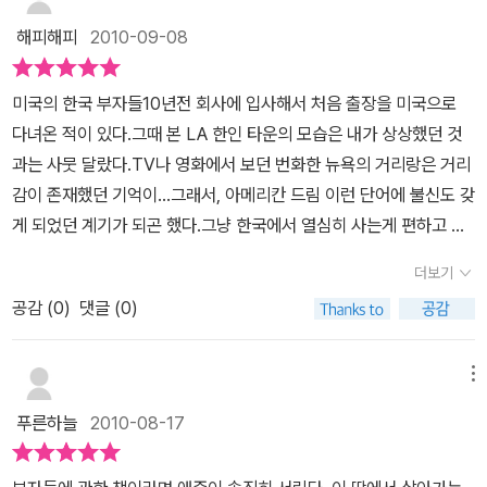
없다고 한다. 밝은 면을 보려고 애쓰고 노력하는 것이 성공의 중요한
기부하고 있는 최경림 사장 등 이 책의 주인공 모두가 노블레스 오블
을 하는 사람들은 얼마든지 큰돈을 만들 수 있는 기회가 많은 것도 사
계 경제가 위축되어 그 여파가 국내 경제에까지 영향을 주어 앞으로
요소라고 한다. 사업하면서 어려움이 닥치면 그걸 내려놓으면 된다.
해피해피
2010-09-08
리제(Noblesse Oblige)를 몸소 실천으로 옮기고 있다. 대신 이 책
실이다. 그렇다고 전부가 다 이윤을 많이 남기는 것은 절대 아니다. 정
여러 가지 어려움이 있을 것으로 예상된다. 취업의 문은 더욱더 좁아
벽에 부딪히면 그에 맞게 생각하고 방법을 찾아 풀어나가면 된다. 스
의 주인공 대부분이 이 부분에서는 오프 더 레코드를 고집해 그들의
말 열심히 일하고 했는데에도 불구하고 수많은 부도가 발생하여 하루
질것이고 경쟁의 치열함은 이전보다 더욱더 심할 것이다. 그렇다고
스로 인정을 할 것은 인정하면 된다. 둘째, 돈보다 사람이 우선.책에
미국의 한국 부자들10년전 회사에 입사해서 처음 출장을 미국으로
베풂과 나눔, 재산의 사회 환원 계획은 이 책에 실지 못했다. 이러한
아침에 문을 닫는 경우도 많이 발생하기 때문이다. 그래서 예로부터
하여 자신의 인생을 시류에 맡겨 나약한 삶을 맡길 수는 없지 않겠는
소개되는 부자들은 물론 돈도 많지만, 그 주변에 사람도 많다. 중요한
다녀온 적이 있다.그때 본 LA 한인 타운의 모습은 내가 상상했던 것
주인공들에게 저자는 ‘좋은 부자들(The Good Rich)’이라는 새로운
부자라는 것은 하늘이 점지해준다 라는 말이 설득력 있게 들린다. 돈
가. 자신에게 부족한 부분이 있거나 잘못된 부분이 있다면 어떻게 헤
이야기다. 나는 사람이 떠나는 사람이냐, 모이는 사람이냐를 묻게 된
과는 사뭇 달랐다.TV나 영화에서 보던 번화한 뉴욕의 거리랑은 거리
용어를 붙여주었다. 그리고 이 책을 통해 부자에 대한 인식이 바뀌었
은 때가 잘 맞아야 잘 벌 수 있기 때문이다. 이렇게 열심히 노력하여
쳐 갔는지 성공한 자들의 모습에서 찾아 배우고 채워 가면 될 것이다.
계기가 되었다. 이들은 사람과의 관계형성에 최선을 다한다. 돈보다
감이 존재했던 기억이...그래서, 아메리칸 드림 이런 단어에 불신도 갖
으면 하는 희망도 내비쳤다. 중요한 것은 미국처럼 부자가 존경 받는
많은 이윤을 남겨서 돈을 많이 번 자수성가형 기업가들이 주변에 많
어느 누구도 어려움 없이 순탄한 길로의 성공은 없었다. 당신 혹은 누
사람을 더 귀히 여긴다. 작은 일에 충실하고, 솔선수범하면서 사람들
게 되었던 계기가 되곤 했다.그냥 한국에서 열심히 사는게 편하고 좋
한국 사회가 되었으면 하는 것이다. 소크라테스는 “재산이 많은 사람
이 있다. 정말 대단하고 존경을 표한다. 역시 그 성공 뒤에는 남모를
군가가 한때 실패하여 낙담하고 좌절하여 일어설 용기가 없다고 생각
의 마음을 움직인다. 무엇보다 함께 일하는 직원들을 귀하게 생각한
은거 같다라고 생각했었다.그땐 어려서 그랬는지....그동안 여러 부자
이 그 재산을 자랑하고 있더라도 그 돈을 어떻게 쓰는지 알 수 있을 때
열정과 함께 인력관리의 섬세함이 존재했으리라 믿는다. 그리고 그렇
하거나, 지금의 현실이 너무 힘들어 자신의 어깨를 짓누르고 있어 너
더보기
다. 가족처럼 대한다. 사장보다 더 똑똑한 사람을 찾아 나서는 사장도
이야기 책을 읽어보았는데, 우리 나라 사람이 주인공이 되고,10명이
까지는 그를 칭찬하지 마라.”고 말했다. 이는 부자가 되는 것은 쉬울
게 성공한 기업가들이 뭔가 남다른 가치관과 기업관으로 인하여 행하
무 힘들어서 현실을 회피하려 하고 있다면, 맨손으로 일군 이 책의 주
있다. 당연한 이야기지만, 좋은 회사는 좋은 사람이 많이 모여 있는 회
공감 (
0
)
댓글 (0)
나 나오는 책은 처음이다.그리고 실제 성공을 거둔 우리 한국 사람들
지 모르지만, 부자로서 존경을 받기는 어렵다는 것을 말해주고 있다.
는 모든 활동들이 우리들이 감동하게 만드는 것이 있다. 바로 소비자
인공들을 통해서, 한 가닥 희망의 끈을 이어가면 어떨까.
사이다. 결국 그 혜택은 회사에 돌아가는데, 대부분 경영자들의 생각
의 성공 스토리는, 같은 민족이라 그런지..같이 성공한거 같고 왠지 기
이 책을 통해 10가지의 인생철학과 부자가 될 수 있다는 자신감, 한국
를 위하고, 사회 환원을 위한 각 종 활동에 자발적으로 적극 나서고 있
은 여기에 미치지 못한다. 이직률 높은 회사치고 좋은 회사 없다.셋째,
분이 좋다.그들의 이야기는 하나같이 다 사연이 있다.각각 자라온 환
메뉴
인으로서의 긍지, 미래에 대한 희망을 봤으면 좋겠다.
는 점이다. 정말 어렵게 번 돈을 그렇게 쓰기가 쉽지 않을 것인데 말이
나눔과 베풂.나눔은 주로 안에서, 회사 내에서 이뤄진다. 직원들에게
경, 시대 등이 다르고, 성공한 분야도 다르지만....이들이 공통점은 있
다. 그래서 이런 CEO 들에게는 존경의 마음을 가질 수밖에 없는 것
푸른하늘
2010-08-17
급여를 주면서 베푼다는 생각은 잘 못된 것이다. 회사가 성장하고, 매
다. 낯선 나라에서 어려움 가운데서도 도전했고, 성공했다는 점이다.
이다. 긍정적인 마인드를 갖고서 좋은 관계의 형성으로 나눔과 베품,
출이 오르면 직원들에게도 혜택이 돌아가는 것은 당연하다. 그러나
나라면? 과연.. 도전은 해볼수 있었을까?사실 이 책은 채동석 사장님
기부와 봉사, 사회 환원 등을 부자의 의무로 생각하는 당당한 기업인