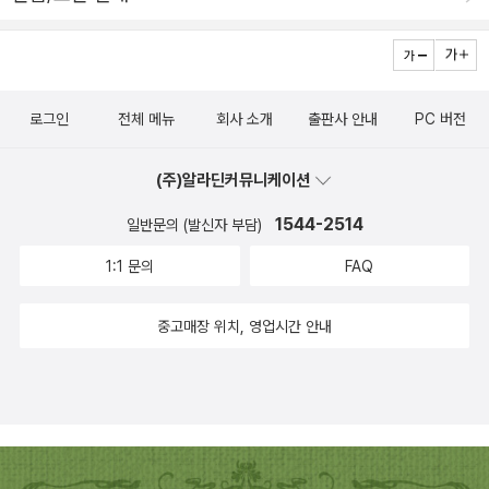
기업들도 상당수 있다. 전반적인 이런 사회적 분위기는 이제 평생직
장이라는 개념을 없애버렸으며, 직원들도 그 회사에 충성을 다하기
보다는 언제 짤릴지 모르니 자신의 잇속을 우선시 하는 것을 당연하
게 여긴다. 한 번 회사에 들어오면 같은 배를 타고 갈 동반자가 아니라
로그인
전체 메뉴
회사 소개
출판사 안내
PC 버전
필요할 때 쓰고 나중에 그 기능을 다했다고 여기면 주저없이 버리는
것이 실제 경쟁사회의 모습이다. 이렇게 경직된 기업문화 속에서는
(주)알라딘커뮤니케이션
해당 기업이 오래 가지 못한다고 한다. 그래서 미국에서 성공한 부자
들은 어떤 것보다도 조직원들의 복지를 중요하게 여긴다. 회사가 어
1544-2514
일반문의 (발신자 부담)
려울 때 구성원들의 복지와 관련된 예산을 가장 먼저 삭감하는 한국
1:1 문의
FAQ
의 기업과는 사뭇 다른 모습이라 그 회사에서 일하는 사람들이 내심
부러웠다. 이 사람들이 처음부터 부자는 아니었다. 그렇다면 어떻게
중고매장 위치, 영업시간 안내
해서 그 자리에까지 올라갈 수 있었는지 무척이나 궁금한데, 이 책에
실린 그들의 성공기를 살펴보면 어떤 일이 있어도 포기하지 않겠다는
불굴의 의지와 남들 놀 때 일하는 피나는 노력이 성공의 가장 큰 원동
력이 되었다. '노력하면 다 돼!' 라는 말에 조금은 실망할지도 모르겠
지만, 솔직히 말해서 먹을 것도 못먹고 잠잘것도 제대로 못 자면서 정