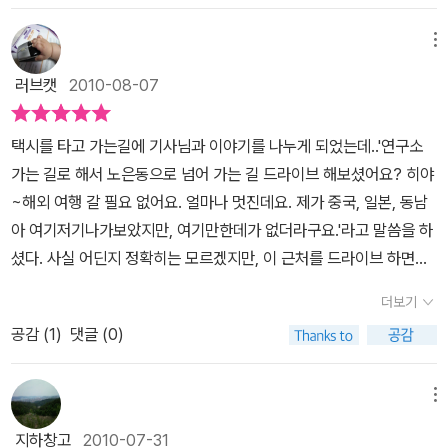
이 내게 없기 때문이리라.그러니 이 책이 그러한 나의 생각이 선입견
곳들을 다니면서, 내가 가보긴 힘들지만 그리워하는 그 멋진 해외여
이고 왜곡된 생각이라고 꼬집어준다면 해외 여행을 자주 나가지 못하
메뉴
행지의 대리만족을 느끼는 것도 나쁘지 않은 일이다.사실 이 책의 저
는 형편이 좀 위로가 될 것 같았다.그러나 <해외 여행 빰치는 대한민
자들이 여행전문가라고는 하지만, 그토록 다양한 나라의 유명 관광지
러브캣
2010-08-07
국 명품 여행지>는 해외 여행 vs 국내 여행 대격돌에서 '대한민국
도 아닌 곳들을 어떻게 그리 구석구석 돌아다녔는지, 그러면서도 우
승!'을 외치고 싶었던 나의 발상이 얼마나 유치한 것이었는지를 깨닫
리나라 국내의 여행지마저도 빠짐없이 훝고 다니는 열정은 높이 사줄
택시를 타고 가는길에 기사님과 이야기를 나누게 되었는데..'연구소
게 해주었다.물론 이 책은 해외 여행에 대한 무조건적인 로망을 품고
만 하다. 그리고 이들이 찍은 사진의 매력도 높이 사 줄 많다. 멋진외
가는 길로 해서 노은동으로 넘어 가는 길 드라이브 해보셨어요? 히야
있는 사람들에게, '해외 여행 뺨치는' 대한민국 '명품' 여행지의 숨은
국 여행지의 풍광만이 아니라, 한국의 여행지의 경치들도 이 책을 통
~해외 여행 갈 필요 없어요. 얼마나 멋진데요. 제가 중국, 일본, 동남
멋과 매력을 찾아준다. 그리고 여기서 한 발 더 나아간다. 해외와 국내
해서 다시 보면 정말 대다한 모습으로 보인다. 세상을 보는 시각이다
아 여기저기나가보았지만, 여기만한데가 없더라구요.'라고 말씀을 하
의 '닮은 꼴' 여행지 찾기는그 자체로 하나의 즐거운유희이다.누가 이
르고, 자신이 보는 것을 담아내는 능력이 다른 사람들이다.여행은 나
셨다. 사실 어딘지 정확히는 모르겠지만, 이 근처를 드라이브 하면서
기고 지는 싸움이 아니라, 여행의 즐거움을 배가 시키는, 너른 시각을
에게는 사람이 살아가는 희망의 원동력이다. 오늘은 국내여행에 만족
좋다고 느끼긴 했었다. 그래도그 정도로 이국적이란 생각이 들진 않
갖게 해주는 기발하고 유쾌한여행 테마인 것이다.'여기 실린 78곳의
더보기
하며 살아가겠지만, 언젠가는 해외의 명소들을 찾아가 보고 싶다. 패
았는데, 개개인이 느끼는 감정이 다르고, 사실 나도 다른 사람이 공감
국내외 여행지가 한 책 속에 묶인 인연은 서로 '닮았다'는 것이다'(머
키지로 짐짝처럼 실려다니는 속전속결 여행이 아니라, 진정한 자유를
공감 (
1
)
댓글 (0)
하지 않더라도 갑자기 어느 순간 어느풍경을 보면서 정말큰 감동을
리글 中에서).<해외 여행 뺨치는 대한민국 명품 여행지>는 '세계에
맛보는 느긋한 여행을 누릴 미래를 꿈꾸면서 팍팍하 오늘을 살아간
느끼기도 하기 때문에 기사님의 그런 기분을이해할 것 같다. 그리고
서 인정받은 우리나라 베스트 여행지 39곳'과 '국내와 비슷한 해외 인
다. 누구에게나 삶을 살아갈 목표와 희망이 필요한 법이고, 나에게는
이국적이진 않더라도 그 드라이브 길이달릴때 기분이 참 좋은 건 사
메뉴
기 여행지 39곳'을 서로 비교해볼 수 있는 방식으로 꾸며져 있다. 해
바로 그것이 여행이다. 그래서 오늘도 이 책에 실린 국내와 해외 여행
실이었으니까..예전에 읽었던 어느 책에서 카리브해와 지중해의 에게
외 유명 여행지를 먼저 소개하고 그에 견줄만한 국내 여행지를 소개
지하창고
2010-07-31
지를 꿈꾸면서 또 하루를 열심히 살아보려고 한다.