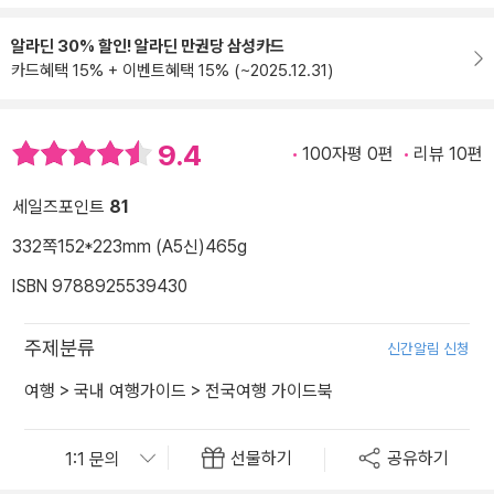
알라딘 30% 할인! 알라딘 만권당 삼성카드
카드혜택 15% + 이벤트혜택 15% (~2025.12.31)
9.4
100자평 0편
리뷰 10편
세일즈포인트
81
332쪽
152*223mm (A5신)
465g
ISBN 9788925539430
주제분류
신간알림 신청
여행
>
국내 여행가이드
>
전국여행 가이드북
선물하기
공유하기