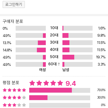
오르면 그때의 추억이 더욱 선명하게 떠오른다. 이 책을 엮은 것은 바
로그인하기
로 해외여행지와 닮은 듯 다른 국내 명품여행지를 소개하기 위한 것
이다. 물론 느낌이란 어디까지 주관적인 것이어서 자로 잰 듯이 정확
구매자 분포
하게 맞아떨어지지 않을 수도 있다. 다른 곳과 닮았다는 것은 전체로
10대
1.6%
0%
볼 때는 한 부분일 뿐, 여행지마다 고유한 아름다움이 있고 그곳에 뿌
20대
9.8%
4.9%
리를 내리고 살아온 사람들만의 멋이 배어 있기 때문이다. 여기에 실
30대
11.5%
13.1%
린 78 곳의 국내외 여행지가 한 책 속에 묶인 인연은 서로 ‘닮았다’는
40대
것이다. 그리고 ‘닮았다’는 근거에는 객관적인 것과 주관적인 것이 섞
11.5%
14.8%
여 있다. 예를 들면 비록 규모의 차이는 있지만 미국의 케네디우주 센
50대
19.7%
4.9%
터와 고흥 나로 우주 센터는 객관적으로 닮았다. 삿포로 눈 축제와 태
60대
3.3%
4.9%
여성
남성
백 눈 축제도 ‘겨울’과 ‘눈’이라는 명백한 공통점이 있다. 그런가 하면
옛 모습을 그대로 지키며 살아가는 우리네 청학동 사람들과 미국 아
9.4
평점 분포
미쉬 마을의 주민들, 그리스의 이드라 섬과 우리의 청산도에서 연상
되는 닮음은 다소 주관적이고 심상적이다. 그렇더라도 두 곳을 나란
70.0%
히 놓고 보았을 때 그곳에 한 번도 가 보지 않은 누구라도 “정말 닮았
30.0%
다.”라고 말할 수 있는 그런 곳끼리 짝을 지어 주었다. 국내외 여행지
0%