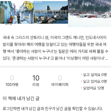
국내 속 그리스의 산토리니 섬, 미국의 그랜드 캐니언, 인도네시아의
발리를 찾아라! 해외 여행을 망설이고 있는 여행자들을 위한 국내 여
행 백서 ‘좋아하는 사람이 누구냐’는 질문은 여러 가지로 바꿔 물을 수
있다. ‘존경하는 사람이 누구냐’고 묻거나 ‘이상형이 어떤 사람이냐’고
묻는 것처럼 말이다. 나의 경우에는 ‘닮고 싶은 사람이 누구냐’고 묻는
것을 좋아한다. 닮고 싶다는 말 속에는 그 사람을 온전히 좋아하고 사
읽고 싶어요 0명
0
10
0
랑하는 마음이 배어 있다고 생각하기 때문이다. 사람과 사람 사이의
읽고 있어요 0명
100자평
리뷰
마이페이퍼
관계처럼 자연이나 풍경도 좋은 부분은 서로 닮는 것 같다. 외국을 여
읽었어요 12명
행하다 보면 그곳과 닮은 우리나라의 어떤 곳이 떠오르는데 그러면
이 책에 내가 남긴 글
그렇게 반가울 수가 없다. 반대로 우리나라를 여행 하면서 이전에 가
본 적이 있는 외국의 어느 도시, 어느 거리, 어느 관광지의 모습이 떠
로그인하면 내가 남긴 글과 친구가 남긴 글을 확인할 수 있습니다.