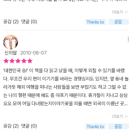
점은 국내 여행지이다. 책의 면수와 내용면에서 국내의 여행지가 훨
더보기
씬 풍부하기 때문이다.사실 비슷한 여행테마를 가졌다고 하지만 여기
공감 (
2
)
댓글 (0)
에 나란히 소개된 해외의 여행지 사진을 보고, 그와 유사하다고 소개
된 국내 여행지의 사진을 보면 한참 모자라는 것이 사실이다. 아무리
애국심이 넘치는 사람이라고 하더라도, 이미 외국의 명소들에 대한
메뉴
상당한 정보가 공유되는 오늘날에는, 더 나은 곳이 더 낫다고 인정하
신의딸
2010-08-07
는 솔직함이 필요하다. 가만히 생각해보자. 이 책에 소개된 해외의 명
소들은 전세계에서 해당 분야에서 가장 유명한 곳들이 아닌가. 그와
'대한민국 승!' 이 책을 다 읽고 났을 때, 이렇게 외칠 수 있기를 바랬
유사한 곳을 이 좁은 국토에서 찾아내었으니 동일한 테마의 여행지를
다. 무조건 우리 편이 이기기를 바라는 경쟁심리도 있지만, 옆 동네 놀
대한민국 베스트원이 모두 전세계의 베스트 원 보다 낫거나 같은 수
러가듯 해외 여행을 떠나는 사람들을 보면 부럽기도 하고 그럴 수 없
준이기를 기대하는 것 자체가 애당초 무리이다.그러나 이 책은 훌륭
는 나의 형편 때문에 배도 좀 아프기 때문이다. 휴가철이 지나고 삼삼
한 소용이 있는 책이다. 꿈이 그리던 해외의 여행지를 그리면서 비교
오오 모여 어딜 다녀왔는지이야기꽃을 피울 때면 외국의 이름난 곳을
적 쉽게 찾아갈 수 있는 정겨운 우리나라의 국토를 돌아다닐 모티브
다녀온 여행자들 앞에서 어쩔 수 없이 마음이 좀 쪼그라든다.그럴 필
를 제공하기 때문이다. 이 책에 소개된 국내 여행지 중 일부는 많이 알
더보기
요 없다고 생각하면서도 스스로를 속일 수 없는 열등감이란 녀석이
려진 곳이지만, 또 상당히 많은 부분은 이 책을 통해서 처음 알게된 곳
공감 (
2
)
댓글 (0)
조용히 고개를 쳐드는 것은, 국내 여행도 해외 여행 '못지않다'는 믿음
이 많다. 그동안 잘 알지 못해서 가까운 곳에 두고도 가보지 못한 많은