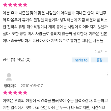
해 바다를 보면 신이 정말 존재하심을 알 수 있다고 적힌 대목이 기억
하고 있기 때문에, 해외 여행지를 보며 '이에 견줄만한 국내 여행지는
이 난다. 그렇게 오묘하면서도너무나 찬란하게 아름다운 바다가 자연
어디일까?'를 미리 상상해보는 즐거움도 있다. 예를 들면, 원시 자연
여름 휴가 시즌을 맞아 많은 사람들이 어디론가 떠나곤 한다. 이번주
적으로 발생했다고는 도저히 믿기지가 않는 다는 글이었다. 그렇게
의 신비로움이 가득한 거대한 늪지대인, 미국 조지아 주와 플로리다
와 다음주가 휴가의 절정을 이룰거라 생각하는데 지금 해운대를 비롯
아름다운 바다를 직접 나가 보지는 않았지만,몇년전친구들과 부산에
주의 경계 지역에 있는 오커퍼노키 늪에 견줄만한 국내 여행지는 어
한 전국의 유명 해수욕장이나 계곡 등에는 사람이 미어터지지 않을까
놀러갔다가 햇빛에 반사되어 반짝반짝보석처럼 빛나고 있던 바다를
디일까? 난 전혀 생각지도 못했는데, 국내 최대의 내륙 습지라고 하
싶다. 또한 공항 역시 사람들로 붐비지 않을까 생각한다. 가까운 일본
보고 있자니 눈이 부시기도 하고,여기가 어딘가 싶은그런 황홀한 느
는 경상남도 창녕의 '우포늪'(22-27)을 보고 깜짝 놀랐다. 우리나라
이나 중국부터해서 동남아시아 지역 등으로 휴가를 떠나는 사람들이
낌을 받았었다.꼭 같지는 않더라도 크나큰 감흥을줄 수있는 명품 여
에도 이런 곳이 있었는가 하고 말이다. 이곳은 불과 얼마 전까지만 해
많을테니 말이다. 내가 어렸을적만 하더라도 해외로 여행을 떠나는
행지.이 책은여행작가 부부가 해외와 국내 모두를 여행하고, 비슷하
더보기
도 쓸모없는 땅으로 여겨져 매립 공사를 하거나 쓰레기를 매립하는
사람은 드문 편이었다. 곰곰히 생각해보면 어렸을 적에는 해외로 여
다고 느낀 곳들을 엮어서 우리에게 소개하고 있는 멋진 의도의 책이
등 수난을 겪었다고 한다. 그러나 지금은 물새 서식지이며 국제적으
공감 (
1
)
댓글 (0)
행을 다녀왔다는 친구를 보지 못한거 같다. 만약 해외여행을 다녀왔
다. 비행기를 타고 세계를 누비는 것은 많은 제약이 따른다. 비싼 비행
로 중요한 습지인 람사르 습지로 지정되어 물새를 비롯한 생태계 생
으면 분명 친구들에게 자랑을 했을텐데 말이다. 그런데 어느샌가 해
기 값도 그렇거니와 우선 시간도 많이 걸려서 휴가를 정말 오래 내거
물들의 서식지로 보호받고 있다고 한다. 이곳에는 650여 종이 넘는
외여행은 자연스러운 일이 되었고, 해외로 떠나는 사람을 주변에서
메뉴
나 아니면 직장을 그만두지 않고서는 세계 곳곳의 유명 관광지들을
다양한 동식물이 서석하고 있기 때문에, 우포늪을 여행할 때에는 남
쉽게 볼 수가 있다. 그렇게 되면서 일부 사람들은 우리나라에는 외국
다 둘러본다는 것은 아마 꿈꾸기 힘든 일일 것이다.나 또한 이 책에 나
정대마미
2010-08-07
의 집에 초대받은 손님으로서 예의를 지켜 '그저 조용히, 잠시 머물다
만큼의 멋진 여행지를 찾아보기 힘들다고 이야기하기도 한다. 국내
온 곳 중에서 해외에서도 몇 군데, 한국에서도 몇군데를 가보았지만,
오는 것'이라는 여행자의 에티켓까지 일러준다. <해외 여행 뺨치는
여행은 시시하게 생각하고 해외여행을 가야 품위를 갖춘것이라고 생
못가 본 곳들이 대부분이었다. 해외뿐 아니라 한국도 말이다. 해외는
여행은 우리의 생활에 생명력을 불러넣어 주는 활력소같다. 피곤하고
대한민국 명품 여행지>를 통해그동안 잘 몰랐던 국내 여행지를 많이
각하는거 같기도 하다. 과연 그들은 국내여행을 얼마만큼 다녀봤기에
앞으로도 몇군데 더 가볼수는 있겠지만, 먼 멕시코 칸쿤, 미국 오커퍼
지친 일상에서 벗어나고 싶은 마음은 누구나 다 느끼지만, 시간적으
알게 되었다. 그중에서 이탈리아 중부 토스카나 지방의 아름답고 낭
그런 말을 하는지 묻고 싶다. 그들 대부분은 국내에 대해 잘 모르지 않