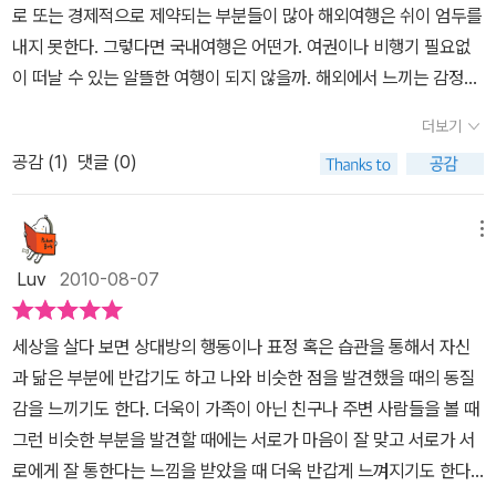
노키늪, 그리스 이드라 섬 등을 언제 가보게 될지 기약이 없다. 하지
로 또는 경제적으로 제약되는 부분들이 많아 해외여행은 쉬이 엄두를
만적인 보리밭과 견주고 있는 고창의 '창보리밭'(92-97)이 가장 마
을까 싶다. 나는 여행을 무척 좋아한다. 하지만 실제로 떠나본 경험은
만, 한국의 여러 명품 여행지들은 아무래도 가깝고 시간과 비용도 절
내지 못한다. 그렇다면 국내여행은 어떤가. 여권이나 비행기 필요없
음을 끌었다. '고창군 공음면 일대 30만 평의 드넓은 대지에 보리가
그리 많지 않다. 그러다보니 책을 통해서 대리만족을 느끼곤 한다. 그
감이 되니 앞으로 가게 될 확률이 훨씬 높지 않을까 싶다.둘다 가본 인
이 떠날 수 있는 알뜰한 여행이 되지 않을까. 해외에서 느끼는 감정을
자라 그림 같은 풍경'을 만들고 있다. 매년 4월 중순부터 청보리밭 축
런데 내가 최근에 만나본 여행 책들은 대부분 해외를 소개하는 책들
도네시아 발리와 제주도 중문관광단지 같은 경우는 두 군데 모두 매
국내에서도 느낄 수 있다는 것이 저자의 말이다. 즉 닮은꼴을 국내에
제가 열린다고 하니, 꼭 때를 맞춰 저 푸른 초록의 평원을 걸어보리라
이다. 국내에도 가보지 못한 곳들이 많으면서 말이다. 사실 나는 내가
더보기
력적인 여행지였기에 같은 감흥이라고 하긴 어려워도 충분히 멋진 조
서도 찾을 수 있다는 것이니 사뭇 기대가 되지 않을 수 없다. <대한민
다짐을 해본다.사진만으로도 가슴이 탁 트이는 것 같다.사실 나는 여
사는 지역도 많이 알지 못한다. 오랜 기간 살았다고 하더라도 매번 가
합이라는 생각이 들었다.뉴질랜드 로토루아 온천도다녀왔고, 이천 미
공감 (
1
)
댓글 (0)
국 명품 여행지>인 이 책은 명품은 아니지만 명품에 버금가는 구석이
행 서적이 지닌 함정을알고 있다. 책으로 소개되는 여행지의 멋과 직
는 곳은 정해져있으니 말이다. 다른 사람들도 나와 비슷하지 않을까
란다 호텔도 다녀왔지만 이천에서는 온천이나스파플러스를 따로 즐
있는 것 같다.여행책의 내용은 여행에 관한 내용들을 상세하게 전하
접 경험하게 되는 여행지의 실제는 많이 다를 수도 있다는 것이 그것
싶다. 국내에 가볼만한 여행지에는 어떤 곳이 있는지 사람들에게 알
기지 않아서 온천이라는 생각을 미처 못했었다. 뉴질랜드 로토루아
고있는 것이통상적인 관념이듯이 책 또한 국내 여행지들을 소개하고
이다. 예를 들면, '도심에 뿌리내린 작은 중국'이라는 테마로 격돌한
메뉴
려줄 필요가 있는거 같다. 결코 해외의 유명 여행지 못지 않은 곳들이
같은 경우에도자연적으로 발생한 온천이 여기저기에서간헐적인 연기
있다. 그러나 해외 여행지에서 받는 느낌을 국내에서도 받는다면 그
'캐나다 벤쿠버 차이나타운 vs 인천 차이나타운' 같은 경우. 인천 차
국내에도 많으니 말이다. 거기에 이 책이 적합하다는 생각이 든다. 이
Luv
2010-08-07
를 내뿜으로 나오고 있음에 신기하기는 하였으되 책을 읽기 전까지
느낌은 다를 것이다. 이 느낌을 잘 전해주기 위해 저자는 78곳의 여
이나타운에 몇 번 가보았고 그곳에서 중국 요리도 더러 먹어보았지
책은닮았다고 생각되는 국내외 여행지 39곳이 묶여있다. 물론 닮았
따로 생각이 나지않았던 걸 보면 큰 감흥을 느끼진 않았던 것 같다.창
행지를 해외 여행지와 비교설명해 놓았다라는 것이다.이를테면 미국
만, 나는 별 감흥을 느껴지 못했었다. 어떤 여행지의 경우는 책에서 보
다고 생각하는 것은 저자의 주관이다. 독자에 입장에서 봤을때 닮았
세상을 살다 보면 상대방의 행동이나 표정 혹은 습관을 통해서 자신
녕 우포늪의 사진은 이 책을 통해 처음 만나봤는데 정말 멋진 곳이었
오커퍼노키늪 vs 창녕 우포늪을 통해 미국의 오커퍼노키늪도 구경할
고 감탄하여 큰 기대와 설레임을 가지고 찾았는데 책에서 보았던 그
다고 느끼는 곳도 있을 것이고, 그렇지 않은 곳도 있을 것이다. 어찌되
과 닮은 부분에 반갑기도 하고 나와 비슷한 점을 발견했을 때의 동질
다. 늪에 놀러가본적이 없지만, 미국의 오퍼커노키를 찾아가느니 창
수 있고 국내 창녕 우포늪도 볼 수 있다. 물론 양쪽 모두에 대한 정보
장면 하나가 '다'여서 실망한 적도 있다. 그러나 사람의 마음이란 참
었든 가볼만한 국내 여행지를 39곳이나 소개하고 있다는게 중요한거
감을 느끼기도 한다. 더욱이 가족이 아닌 친구나 주변 사람들을 볼 때
녕 우포를 즐겨도 절대 떨어지지 않을 것 같은 풍경사진이었다. 또한
도 함께 얻을 수 있으니 일석이조가 아닐 수 없다.78곳의 해외 및 국
간사한 것이어서, 그 반대의 현상도 일어난다. 평소에는 별 가치와 멋
같다. 이 책을받고 가장 먼저 한 일은 39곳이 맞는지 세어보는 것이
그런 비슷한 부분을 발견할 때에는 서로가 마음이 잘 맞고 서로가 서
이탈리아 카프리 못지 않은 홍도의 아름다움도 매력적이었다. 어쩌면
내 여행지를 통해 자연의 순수함과 해맑음이 저절로 느껴진다. 신이
을 느끼지 못하다가 책에 등장하면 그 여행지가 달리 보이는 것이 그
었다. 이렇게숫자가 들어가는 책을 만날때마다 매번 하는 일이다.이
로에게 잘 통한다는 느낌을 받았을 때 더욱 반갑게 느껴지기도 한다.
이렇게 우리나라 멋진 곳들 중에 못 가본 곳들이 많은지.. 앞으로 가볼
우리에게 선사한 자연의 신비를 통해 오늘은 또 다른 어제가 된다.여
런 현상이다. 예를 들면,호주 시드니 모노레일이 소개될 때, 우리나라
책은 크게자연,체험, 관광, 문화와 전통 이렇게 4개의 파트로 나누어