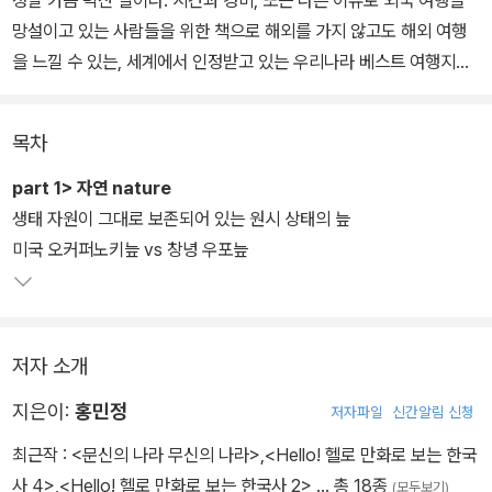
정말 가슴 벅찬 일이다. 시간과 경비, 또는 다른 이유로 외국 여행을
망설이고 있는 사람들을 위한 책으로 해외를 가지 않고도 해외 여행
을 느낄 수 있는, 세계에서 인정받고 있는 우리나라 베스트 여행지를
소개한다.
목차
어떤 곳은 외국의 이름난 관광지 못지않게 아름답고, 또 어떤 곳은 외
국의 그 어디에서도 찾아보기 힘든 멋과 매력을 숨기고 있다. 예를 들
part 1> 자연 nature
면 비록 규모의 차이는 있지만 미국의 케네디우주 센터와 고흥 나로
생태 자원이 그대로 보존되어 있는 원시 상태의 늪
우주 센터는 객관적으로 닮았다. 삿포로 눈 축제와 태백 눈 축제도 ‘겨
미국 오커퍼노키늪 vs 창녕 우포늪
울’과 ‘눈’이라는 명백한 공통점이 있다. 그런가 하면 옛 모습을 그대
로 지키며 살아가는 우리네 청학동 사람들과 미국 아미쉬 마을의 주
민들, 그리스의 이드라 섬과 우리의 청산도에서 연상되는 닮음은 다
저자 소개
소 주관적이고 심상적이다. 그렇더라도 두 곳을 나란히 놓고 보았을
때 그곳에 한 번도 가 보지 않은 누구라도 “정말 닮았다.”라고 말할 수
지은이:
홍민정
저자파일
신간알림 신청
있는 그런 곳끼리 짝을 지어 주었다.
최근작 :
<문신의 나라 무신의 나라>
,
<Hello! 헬로 만화로 보는 한국
사 4>
,
<Hello! 헬로 만화로 보는 한국사 2>
… 총 18종
(모두보기)