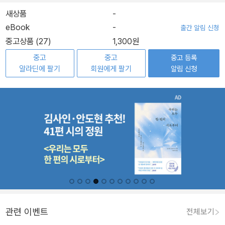
새상품
-
eBook
-
출간 알림 신청
중고상품 (27)
1,300원
중고
중고
중고 등록
알라딘에 팔기
회원에게 팔기
알림 신청
관련 이벤트
전체보기