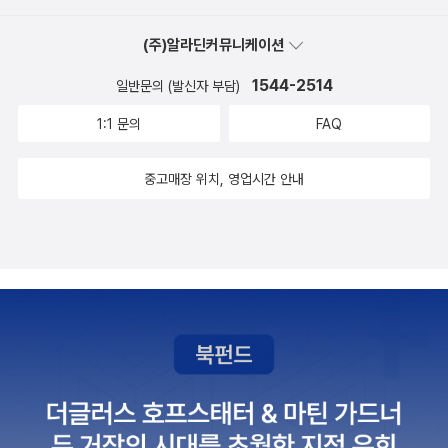
남는다. 그럼에도 불구하고 자연, 체험, 관광, 문화와 전통이라는 커다
설명) 아쉽지만 이 책에서 많은 도움을 받을 것은 틀림없는 사실인 듯
않아서 너무 아쉬워 하고 있다. 차도 없고.. 혼자 다니자니 조금은 쓸
란 4가지 컨셉으로 분류해서 각각의 테마에 어울리는 해외 vs 대한
싶다.
(주)알라딘커뮤니케이션
쓸할 것 같고, 그렇다고 친구들을 꼬시자니 차 없으면 귀찮아서 움직
민국의 여행지를 선정해 주어 두리뭉실하게 단순비교했다기 보다는
일 생각을 안한다. 이렇게 훌륭하고 좋은곳이 많은데 아직 가보지 못
1544-2514
좀 더 전문성있게 여행지를 분류하고 선정했다는 생각이 든다.그래서
일반문의 (발신자 부담)
한다니!! 결혼하면 왠지 더 못다닐 것 같은데 말이다.어쨌든 다시 여행
인지 특히 그리스 산토리니 vs 울릉도, 일본 삿포로 눈축제 vs 태백
1:1 문의
FAQ
의 감을 살릴 수 있는 좋은 기회가 된 책이다. 아쉬운 점이 있다면 '가
눈축제, 미국 아미쉬 마을 vs 청학동 등이 가장 인상적이었다.남들 다
는 길 소개가 아주 미미하다는 것. 나와 같이 차가 없는 사람은 다니기
가는 휴가시즌에도 시간적 여유가 없어서 혹은 금전적 여유가 없어서
중고매장 위치, 영업시간 안내
가 완전 힘들다. 대중교통을 상세히 알려주면 참 좋을텐데.., 그리고
여행을 미루거나 망설이는 사람이라면, 이 책에 소개된 국내 명품 여
간단히라도 먹거리 혹은 맛집, 숙소 등도 소개해주었으면 더 좋았을
행지를 1박 2일로 부담없이 다녀오면 어떨까? 하고 소개해 본다. 그
것 같다. 그런 정보가 때때로 참 유용하기 때문이다. 인터넷에서 찾다
렇다면 우선 나부터 떠나 볼까나? ^^
보면 거의 홍보용이라 믿기가 어렵다. 그래도 빨리 이곳 저곳을 다 가
보고 싶다. 언제 그런날이 올까.