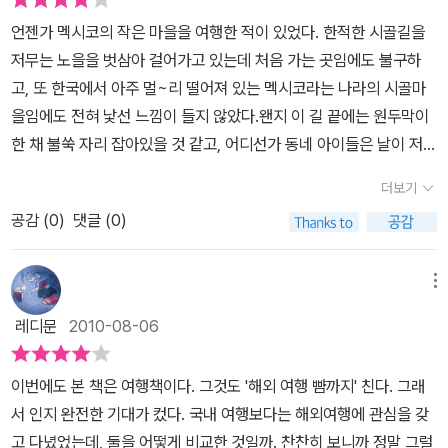
이거니와 여행을 떠나기 전에 어떤 테마로 여행 계획을 세워야 하는
수 있다는 장점이 있다. 자연이라는 테마를 보자면 미국 그랜드 케니
국 명품 여행지>는 닮은 듯 다른 국내외 여행지 39을묶어 소개를 하
언젠가 멕시코의 작은 마을을 여행한 적이 있었다. 한적한 시골길을
지도 중요한 부분이다. 그런 점을 생각하고고려했을 때 이 책은 가족
언에 비유하는 통리 협곡. 50미터의 절벽을 타고 비스듬히 떨어지는
고 있다. 다양한 국내여행지에는 가는길, 언제가면 좋을까, 사진촬영
저무는 노을을 벗삼아 걸어가고 있는데 처음 가는 곳임에도 불구하
중심과 아이들, 그리고 혼자 떠나는 여행 등 자신에게 맞는 여행 테마
미인 폭포와 붉은 색의 수직 절벽에 개발되지 않은 투박한 매력이 느
포인트와 안내를 받을 수 있는 연락처와 볼거리 벅거리 등에 대한 정
고, 또 한국에서 아주 멀~리 떨어져 있는 멕시코라는 나라의 시골마
를 이 책을 통해서 정하고 도움을 받을 수 있기에 정말 좋았다. 또한,
껴지는 것이 오지나라의 산골짜기를 보는 듯하다. 체험에서는 중문
보가 있다.이와 비슷한 해외의 인기여행지를 함께 소개함으로서 혹시
을임에도 전혀 낯선 느낌이 들지 않았다.왠지 이 길 끝에는 원두막이
사진도 함께 수록되어 있어서 여행지를 선택하면서 큰 도움을 준다.
관광단지, 무주 리조트, 캐리비안베이 같은 곳에서부터 안동 고택, 태
다음에 해외여행을 갈 기회가 있다면 우리의 것과 비교해 볼 수 있는
한 채 불쑥 자리 잡아있을 것 같고, 어디선가 동네 아이들은 날이 저무
가고자 하는 여행지의 배경이나 모습을 사진으로 먼저 볼 수 있기에
백 눈 축제, 월미도 모노레일, 나로 우주 센터 등 다양한 방면에 다양
기회를 미리 제공하기도 한다. 미국의 그랜드 케인언이나 중국의 티
는 줄도 모르고 신나게 논밭 이곳 저곳을 뛰어놀 것만 같은 그런 기분
외국 여행이 아닌 국내 여행을 통한 색다른 여행을 즐길 수 있을 것이
한 체험을 할 수 있는 곳을 소개한다. 이외에도 관광, 문화와 전통이라
더보기
베트, 일본 삿포로 눈축제나, 이탈리아의 나폴리, 이집트의 피라미드
이 들어 저절로 콧노래까지 흥얼거리며 여유롭게 길을 걸었던 기억이
다.
는 테마에서도 이미 알려진 곳과 우리가 미처 알지 못하는 곳을 두루
와 인도 아잔타 석굴과 비슷한 느낌의 여행지를 한국에서도 볼 수 있
공감 (
0
)
댓글 (0)
난다.그랬다. 낯설기만 할 꺼라고 생각한 외국의 어느 마을, 관광지,
볼 수 있는 즐거움을 선사한다. 개인적으로 이 책에 관심이 갔던 이유
다니 신기하기도 하고 재미있기도 하다는 생각이 든다. 사진기 하나
해변가도 우리나라의 그곳과 전혀 다르지 않음을 느낄 때면 이것 또
는 내가 태어나고 자란 제주도를 떠나 타지로 나와 살게되면서 나름
들고 여행을 떠나고 싶다는 생각이 든다. 눈에도 사진에도 좋은 것들
한 여행의 묘미가 아닌가 싶다.새로운 것을 보고 느끼기 위해 떠난 그
메뉴
의 육지탐험을 하기 위해 안내서가 필요했기 때문이다. 그런데 각 테
은 듬북담아 올수 있다면 얼마나 좋을까. 책을 읽다보니 한두군데 주
곳에서 익숙한 느낌과 사물들을 보면서 위안 받는 또 다른 안도감 같
마별로 친절하게 나뉘어 그냥 자연을 감상하고 싶거나 신나는 모험을
레디문
2010-08-06
말에 가고싶은 곳을 고르게 된다. 여름이 가기전에 그 푸르름을 담아
은 것들.
각설하고 때가 때인지라 이곳 저곳에서 여행이야기가 한창
즐기고 싶거나, 관광을 즐기거나 외국인 친구를 위해 문화 체험을 즐
오고 싶다. ~~
이고, 나 역시 인터넷 여기저기 여행,휴가,캠프... 뭐 이런 것들만 종일
기고자 할 때 테마별로 선택적 여행을 할 수 있게 되어있다는 점이다.
이번에도 본 책은 여행책이다. 그것도 '해외 여행 뺨까지' 친다. 그래
스크랩해대고 있다. 마음은 이미 지구촌을 몇 바퀴는 돌은 것 같은데
또한 한 곳을 지정하여 가더라도 주변의 볼거리를 덤으로 소개하고
서 인지 완전한 기대가 컸다. 국내 여행보다는 해외여행에 관심을 갖
몸은 대한민국 서울특별시의 한 쪽 구석탱이에 앉아 여행서적만 뒤적
있어서 더욱 실용적인 여행서이다. 예를 들어 내가 잘 아는 제주도를
고 다녔었는데, 둘을 어떻게 비교한 것일까. 찬찬히 보니까 정말 그럴