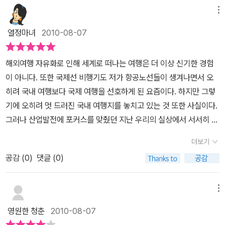
비슷하다는 것과 많이 닮아있는 느낌을 더 크게 받았던 것 같다. 분위
의 어느 도시. 어느 거리, 어느 관광지의 모습이 떠오르면 그때의 추억
급하지 않는 한 템포 쉬어가는 사진을 통해 눈의 편안함을 느낄 수 있
정 꿈이다. 그래서 반가웠다. <대한민국 명품 여행지> 해외여행 뺨친
데 매번 그냥 지나치고 말았었다. 다음번에는 꼭 가봐야겠다는 다짐
메뉴
기나 건물의 모습 혹은 전체적인 배경 등을 사진으로 비교해서 보여
이 더욱 선명하게 떠오른다. 외국 어느 곳 못지 않은 비경과 명소들이
다.녹색은 눈의 피로를 풀어주어 눈 운동을 할 때 도움이 되는데 대나
다는 우리나라의 명품 여행지 39곳을 엄선해 알뜰살뜰한 여행을 만
을 하게 된다.한라산이나울릉도, 홍도, 대관령 등은 언제나 내가 가보
주고 그곳에 대한 설명과 함께 여행지를 소개하고 있었다. 또한, 주변
바로 우리 옆에 있다느 것은 정말 가슴 벅찬일이다. 시간과 경비, 또는
열정마녀
2010-08-07
무 숲과 담벼락을 타고 올라가는 푸른 덩쿨줄기 그리고 산사의 종은
끽해 볼 수 있는 기회를 잡았다.우리나라인데 하루 생활권안에 들어
고 싶어하는 곳인데 이 책에서도 소개하고 있는걸 보니 역시나 그곳
볼거리나 그곳에 대한 상세한 설명까지 덧붙여 있어서 이 책 한 권으
다른 이유로 해외여행을 망설이고 있는 분들은 먼저 이 책에 소개된
여행을 통해 피로한 눈이 쉬어가는 곳이된다.여행사진에 담겨진 여행
있으니 주말을 이용해 충분히 다녀올수 있지 않을까하는 설레임이 앞
이 좋긴 좋은가 보다.이외에도 전국각지에는 해외못지 않은 명품 여
로 여행하는 데 많은 도움을 줄 것 같았다. 각 도시나 지역의 특징이나
국내 여행지를 가보기 바란다. -표지
해외여행 자유화로 인해 세계로 떠나는 여행은 더 이상 신기한 경험
자들의 모습을 보는 즐거움과 사람의 흔적없는 자연 풍경과 건물들,
선다. 여행지의 특징과 매력을 한눈에 알아볼 수 있는 책안 그득히 들
행지들이 많다는 것을 이 책을 통해 다시 한번 깨닫게 된다. 여행만큼
매력을 사진으로 고이 담고 있었고 테마도 나누어서 소개하고 있었
이 아니다. 또한 국제선 비행기도 저가 항공노선들이 생겨나면서 오
그리고 그냥 지나치기 쉬운 순간들을 잘 조절하여 여행의 운치를 더
어있는 사진들도 내 시선을 사로잡았다. 더구나 여름 휴가철 아닌가 ..
나를 즐겁게 하는 것은 찾기 힘든거 같다. 평소에 경험하지 못했던 낯
다. ‘자연’, ‘체험’, ‘관광’, ‘문화와 전통’으로 각 테마별로 너무도 닮은
히려 국내 여행보다 국제 여행을 선호하게 된 요즘이다. 하지만 그렇
해주는 사진들을 통해 사진작가가 얼마나 신경써서 사진을 찍고 담았
어느 곳을 선택해서 가야할지 망설이고 있다면 자연·체험·관광·문화
선 세상으로 떠난다는 것은 나를 흥분시킨다. 물론 해외로 떠나는것
곳을 소개하고 있었기에 책을 보는 내내 놀라움을 감출 수 없었다. 우
기에 오히려 멋 드러진 국내 여행지를 놓치고 있는 것 또한 사실이다.
는지를 보여주는 것같아 어떤 사진을 보면 마음에 와닿을 때가 있다.
와 전통 중 하나의 테마를 잡아 가족과 함께 즐거운 시간을 보낼 수 있
도 좋겠지만 나의 여건상 쉽지 않을듯 하고 당장은 그동안 가보지 못
리나라도외국 여행과 닮은 모습이나 배경이 많다는 사실과 해외의 모
그러나 산업발전에 포커스를 맞췄던 지난 우리의 실상에서 서서히 관
책 속의 작은 한 컷의 사진을 통해 인생을 배우고 자연과 우주의 섭리
는 명품여행지를 고르는 재미도 있을 법하다.우리에게도 있다. 남의
했던 국내의 멋진 곳들을 한군데씩 정복해봐야겠다는 생각이 든다.
습보다 오히려 우리나라의 모습이 더 멋스럽게 느껴지는 곳도 있었
광업으로 눈을 돌리게 된 지금 전국은 변하고 있다. 그렇기에 몇 년
를 배우는 느낌...기회가 된다면 꼭 한 번 가보리라는 마음으로 책을
떡이 더 커보인다고 외국의 비경들과 관광명소들 그리고 문화재들까
그리고 기회가 된다면 이 책에서 비교하고 있는 여행지를 섭렵해서
더보기
다. 이 책에 있는 테마 중에서 ‘체험’에서는 아이들과 함께하기 좋은
전, 또는 이삼십 년 전에 한 번 가봤던 여행지라고 해도 지금은 전혀
놓게되는 여행책이다.
지 다 멋있어 보이고 웅장해 보이긴 하지만 우리나라 곳곳에 숨어있
정말 닮았는지 직접 느껴보고 싶기도 하다. 사람은 희망을 품고 살아
곳도 많았기에 ‘온천’, ‘우주센터’, ’워터 파크’ 등 다양한 볼거리와 즐
공감 (
0
)
댓글 (0)
다른 세계로 변해 있고 색다른 볼거리들이 즐비하며 기대 이상의 즐
는 일품 여행지 또한 눈이 휘둥그레지게 만드는 매력과 멋을 가지고
가야한다. 그 희망의 종류는 수만가지가 있을 것이다. 내가 가진 희망
길 거리도 많았기에 정말 여행지를 선택하면서 그리고 다른 여행지를
거움을 만끽하는 곳들이 국내 곳곳에 펼쳐져 있다. 이 책 <해외 여행
있다. 가끔 시골을 내려가기 위해 달리는 고속도로에서 바라보는 우
들중에서 어디론가 떠날수 있다는 희망은 큰 비중을 차지한다. 이 책
비교하면서 많은 도움을 주었던 책이다. 여름이고 휴가철이다 보니
뺨치는 대한민국 명품 여행지>는 해외 명품 여행지에 버금가는 국내
메뉴
리의 산천은 고요하고 다정하며 따뜻하고 포근하다. 일년에 한번 휴
은 그러한 나의 희망을 더욱 강하게 만들기에 충분한거 같다. 그러한
서점에 가면 자연스레 여행 관련 도서에 눈이 가고 손길이 가는 것은
알짜배기 여행지를 선보인다. 게다가 자연, 체험, 관광, 문화와 전통이
가 때마다 가게 되는 청송의 작은 마을은 산들로 쌓여있고 그 청량한
희망을 품고 있기에 오늘도 내일도 비슷한 일상속에서 살아갈 수가
영원한 청춘
2010-08-07
사실이다. 하지만, 그 많은 여행 책 중에서 선택하기어려운 것도 사실
라는 네 가지 테마로 나누어 자신이 좋아하는 주제별 여행을 계획할
공기와 푸른 나무색으로 인해 내 눈과 마음을 쉬게 해준다. <대한민
있을 것이다.