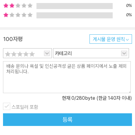
를 나란히 묶되 좀 더 비중을 둔 곳은 우리나라의 여행지이다. 어떤 곳
0%
은 외국의 이름난 관광지 못지않게 아름답고, 또 어떤 곳은 외국의 그
0%
어디에서도 찾아보기 힘든 멋과 매력을 숨기고 있다. 외국 어느 곳 못
지않은 비경과 명소들이 바로 우리 옆에 있다는 것은 정말 가슴 벅찬
일이다. 시간과 경비, 또는 다른 이유로 외국 여행을 망설이고 있는 사
100자평
게시물 운영 원칙
람들을 위한 책으로 해외를 가지 않고도 해외 여행을 느낄 수 있는, 세
카테고리
계에서 인정받고 있는 우리나라 베스트 여행지를 소개한다. “ 그리스
의 산토리니 섬을 여행하고 싶다면, 우리나라 최고의 섬, 울릉도를 여
행하라!”
현재
0
/280byte (한글 140자 이내)
스포일러 포함
등록