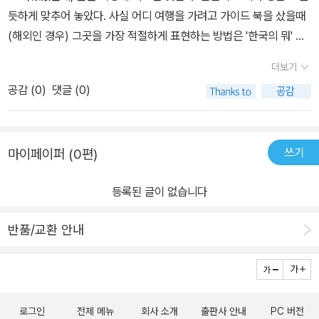
거리기를 몇 일째. 그렇게 만난 새로운 녀석이 ‘해외여행 뺨치는 대한
설명하자면 한라산 국립공원과 중문관광단지가 자연과 체험테마에
듯하게 맞추어 놓았다. 사실 어디 여행을 가려고 가이드 북을 샀을때
민국 명품 여행지’였다.평소 나는 지인들에게 이렇게 얘기한다. 지중
각각 나왔는데 한라산 국립공원에 대한 설명과 상세한 사진뿐만 아니
(해외인 경우) 그곳을 가장 적절하게 표현하는 방법은 '한국의 뭐' 라
해니 유럽이니 다 좋긴 해도 돈 만 있으면 제일 살기 좋은 곳이 대한민
라 가까운 곳에 갈 만한 성산 일출봉, 섭지 코지, 성읍 민속마을 등을
고 하는 것이다. 예를 들어서 책에도 나왔지만 중국 베이징 근처에 있
국 아니냐구. 그만큼 대한민국을 각별히 사랑하는 국민이지만 실상
더보기
추가 안내하고, 중문관광단지 역시 산방산과 송악산, 이중섭 거주지
는 유리창거리의 상점은 '한국의 인사동' 같은 곳이라 했었는데, 여기
많이 돌아다녀본 곳이 없어 제대로 된 여행후기 하나 써 놓지 못한 상
와 이중섭 미술관을 추가적으로 설명하고 있다. 제주시에 살던 나로
공감 (
0
)
댓글 (0)
도 그대로 나와있었다. 그렇게 해야 이해가 빠르기 때문이다. 그래서
태다. 이 책은 그런 나에게 참으로 많은 계획을 짜게 했다. 닮은 듯 다
서도 쉽게 찾지 못하고 있는 줄도 몰랐던 명소(2년 전에야 알게 되어
이 책에도 적극적으로 그런 표현을 활용하여 아에 짝을 맞추어 놓았
른 해외여행지와 우리나라 여행지를 비교, 설명하면서 우리나라를 다
물어물어 찾아갔던 곳), 이중섭 미술관을 이 책은 소개하고 있었다.
다.미국의 그랜드 캐니언을 닮은 통리의 협곡을 '한국의 그랜드 캐니
시 한번 돌아보게 만들었다. 얼굴도 잘 모르는 인터넷 동호회 회원들
이렇게 이 책은 여행이라는 주제로 각각의 테마별로 가는 길, 가면 좋
쓰기
마이페이퍼 (0편)
언'이라 했고, 프랑스의 프로방스 마을을 그대로 가져온 파주 프로방
과 급하게 떠나는 공동구매 상품이 아닌, 가족들과 오붓하게 함께 하
은 시기, 먹거리, 사진 촬영 포인트를 설명해주는 기초 설명부터 근처
스와 가평의 쁘띠 프로방스 등이 소개되어 있었다. 해외의 유명지는 1
는 시간을 즐길 수 있도록 해주는 또 다른 의미의 명품여행지가 한 두
가까운 또 다른 여행지를 추가적으로 설명해주면서 여행을 꿈꾸는 많
등록된 글이 없습니다
장 정도로 짧게 요약되어 있어서 크게 이해하기는 어려웠지만, 그것
곳이 아니었다.책에는 아주 많은 사진들이 수록되어 있는데 이것이
은 사람들을 위한 안내서로서의 의무를 충실히 다하고 있으며 무엇보
과 함께 소개된 굵직한 한국의 명품 여행지들은 눈여겨 볼만 했다. 내
나에게는 장점이자 단점이 되었다. 우선 보기만 해도 당장 짐을 싸게
다도 다채로운 풀칼라 사진들은 여행지를 선택하는데 있어서도 많은
반품/교환 안내
가 평상시에도 찜해둔 곳이 많이 보였는데, 특히나 얼마전에도 다른
만드는 멋진 사진들을 보노라면 마음마저 유쾌해지기는 하지만, 사진
도움이 된다. 이 책을 필두로 제주 촌년인 내가 육지 탐험의 첫 장을
책에서 보았던 제주도 곳곳, 창녕의 우포늪, 고창의 청보리밭, 홍도,
에 너무 많은 지면을 할애해서 그런지 여행지에 대한 정보는 그렇게
열고 여러 곳을 두루 여행할 수 있을 것 같은 용기를 얻는다. 그 첫 타
민둥산 억새풀 군락지, 가평의 아침 고요 수목원, 오백 년 왕조의 기품
많지 않았다. 아니 어딘가 좀 부족해 보였다고나 할까?사진을 좀 줄
자로 지금 내가 있는 곳에서 가까운 영덕 강구항을 선택했는데 시기
과 위엄이 잠들었다하며 2009년 유네스코 세계문화유산으로 등재
이더라도 여행지에 대한 정보가 더 기재되었더라면 아쉬움이 조금은
가 맞지 않아(책에서는 11월부터 4~5월까지가 적당한 여행시기로
로그인
전체 메뉴
회사 소개
출판사 안내
PC 버전
된 동구릉 등이 그것이다. 정말 꼭 가보고 싶었던 곳인데 아직 가보지