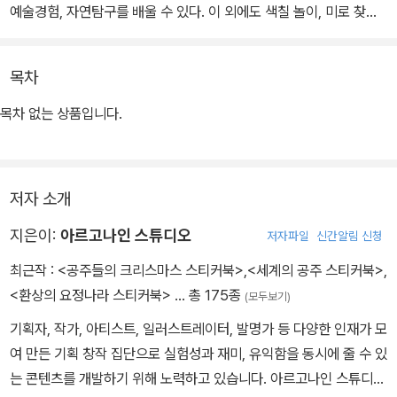
예술경험, 자연탐구를 배울 수 있다. 이 외에도 색칠 놀이, 미로 찾기
등의 놀이 활동도 할 수 있어 아이들의 집중력과 지능 발달에 도움을
준다.
목차
목차 없는 상품입니다.
저자 소개
지은이:
아르고나인 스튜디오
저자파일
신간알림 신청
최근작 :
<공주들의 크리스마스 스티커북>
,
<세계의 공주 스티커북>
,
<환상의 요정나라 스티커북>
… 총 175종
(모두보기)
기획자, 작가, 아티스트, 일러스트레이터, 발명가 등 다양한 인재가 모
여 만든 기획 창작 집단으로 실험성과 재미, 유익함을 동시에 줄 수 있
는 콘텐츠를 개발하기 위해 노력하고 있습니다. 아르고나인 스튜디오