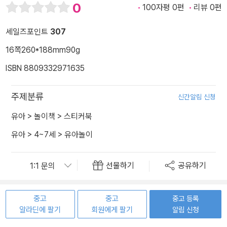
0
100자평 0편
리뷰 0편
세일즈포인트
307
16쪽
260*188mm
90g
ISBN 8809332971635
주제분류
신간알림 신청
유아
>
놀이책
>
스티커북
유아
>
4~7세
>
유아놀이
선물하기
공유하기
중고
중고
중고 등록
알라딘에 팔기
회원에게 팔기
알림 신청