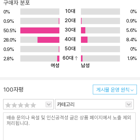
구매자 분포
미로 찾기가 있어서 인내심과 판단력을 길러줘요. 마커펜을 쓰면 지
10대
0%
0%
우고 여러 번 사용도 가능해요. [구성] ·스티커 배경 ·스티커 ·색칠 놀
20대
0.9%
0.9%
이 ·미로 찾기
30대
5.6%
50.5%
40대
8.4%
28.0%
50대
0%
0.9%
60대
1.9%
2.8%
여성
남성
100자평
게시물 운영 원칙
카테고리