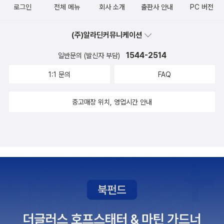
로그인
전체 메뉴
회사 소개
출판사 안내
PC 버전
(주)알라딘커뮤니케이션
1544-2514
일반문의 (발신자 부담)
1:1 문의
FAQ
중고매장 위치, 영업시간 안내