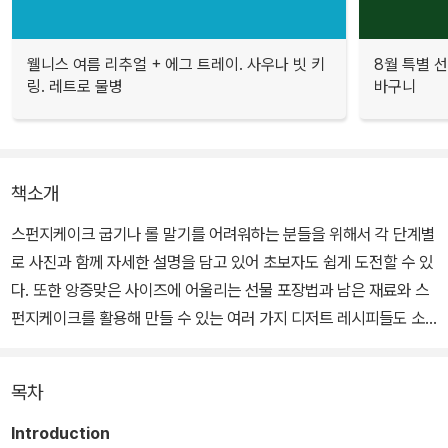
웰니스 여름 리추얼 + 에그 트레이. 사우나 빗 키
8월 특별 선
링. 레트로 물병
바구니
책소개
스펀지케이크 굽기나 롤 말기를 어려워하는 분들을 위해서 각 단계별
로 사진과 함께 자세한 설명을 담고 있어 초보자도 쉽게 도전할 수 있
다. 또한 앙증맞은 사이즈에 어울리는 선물 포장법과 남은 재료와 스
펀지케이크를 활용해 만들 수 있는 여러 가지 디저트 레시피들도 소
개되어 있다. 무엇보다 권말에 수록된 롤케이크 Q&A에서는 롤케이
크 초보자들이 쉽게 실패하는 원인과 궁금한 점들을 알기 쉽게 해설
목차
한다.
Introduction