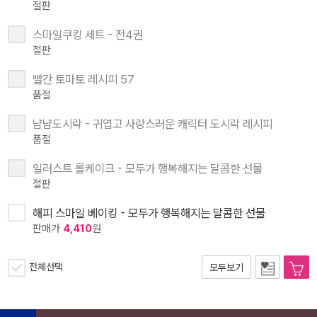
절판
스마일쿠킹 세트 - 전4권
절판
빨간 토마토 레시피 57
품절
냠냠도시락 - 귀엽고 사랑스러운 캐릭터 도시락 레시피
품절
일러스트 롤케이크 - 모두가 행복해지는 달콤한 선물
절판
해피 스마일 베이킹 - 모두가 행복해지는 달콤한 선물
판매가
4,410
원
전체선택
모두보기