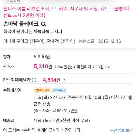
소득공제
웰니스 여름 리추얼 + 에그 트레이. 사우나 빗 키링. 레트로 물병(이
벤트 도서 2만원 이상)
손바닥 롤케이크
행복이 묻어나는 새콤달콤 레시피
야나세 구미코
(지은이),
황세정
(옮긴이)
봄봄스쿨
2015-12-16
정가
5,900원
5,310
판매가
원
(10% 할인) +
마일리지 290원
4,514
카드최대혜택가
원
수령예상일
양탄자배송
주말특급
내일(일) 22시까지 주문하면 8월 10일 (월) 아침 7시
출
근전 배송
(중구 서소문로 89-31 )
변경
배송료
유료 (도서 1만5천원 이상 무료)
이 도서는 <
손바닥 롤케이크
>의 신간입니다.
구간정보 보기