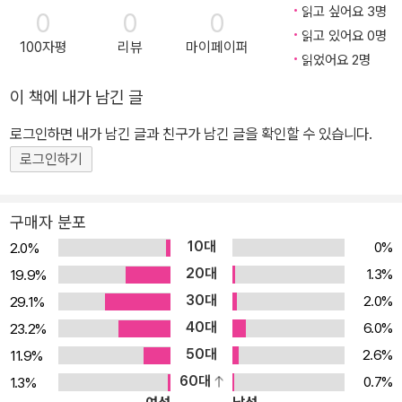
고, 작은 만큼 시간도 절반, 재료도 절반, 노력도 절반만 들이면 된답
읽고 싶어요 3명
0
0
0
니다. 앗! 하지만 맛은 걱정하지 마세요! 두 배 이상의 상큼함과 달콤
읽고 있어요 0명
100자평
리뷰
마이페이퍼
함을 선사할 테니까요. <손바닥 롤케이크>는 스펀지케이크 굽기나
읽었어요 2명
롤 말기를 어려워하는 분들을 위해서 각 단계별로 사진과 함께 자세
이 책에 내가 남긴 글
한 설명을 담고 있어 초보자도 쉽게 도전할 수 있어요. 또한 앙증맞은
사이즈에 어울리는 선물 포장법과 남은 재료와 스펀지케이크를 활용
로그인하면 내가 남긴 글과 친구가 남긴 글을 확인할 수 있습니다.
해 만들 수 있는 여러 가지 디저트 레시피들도 소개되어 있어요. 무엇
로그인하기
보다 권말에 수록된 롤케이크 Q&A에서는 롤케이크 초보자들이 쉽게
실패하는 원인과 궁금한 점들을 알기 쉽게 해설합니다. 손바닥 사이
구매자 분포
즈의 롤케이크의 가장 좋은 점은 ‘작으니까 남기지 않고 한 번에 다 먹
10대
0%
2.0%
을 수 있다.’는 점이에요. 보통 사이즈의 롤케이크는 만들어서 한 자리
20대
1.3%
19.9%
에서 다 먹기 힘들기 때문에 냉장고에 보관했다 먹기도 하고 맛이 없
30대
2.0%
29.1%
어져서 버리는 일도 생기지요. 하지만 손바닥 롤케이크는 가장 맛있
40대
는 상태에서 딱 좋은 양만큼 먹고 남길 일도 없어요. 재료비도 적게 드
6.0%
23.2%
니까 부담 없이 연습할 수도 있지요. 가벼운 마음으로 충분히 연습해
50대
2.6%
11.9%
서, 사랑하는 가족과 연인, 친구들에게 애정과 정성이 가득 담긴 손바
60대
0.7%
1.3%