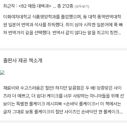
다. http://www.k-yanase.com/
최근작 :
<82 매듭 대백과>
… 총 212종
(모두보기)
이화여자대학교 식품영양학과를 졸업했으며, 동 대학 통역번역대학
원 일본어 번역과 석사를 취득했다. 취미 삼아 시작한 일본어에 푹 빠
져 번역가의 길을 선택했다. 번역서 같지 않다는 말을 최고의 칭찬으
로 여기며 오늘도 자연스러운 문장을 만들기 위해 힘쓰고 있다. 현재
엔터스코리아 출판 기획 및 일본어 전문 번역가로 활동 중이다. 번역
한 책으로는 『이 사랑은 세상에서 가장 아름다운 비』, 『세상에서 가장
출판사 제공 책소개
행복한 청소부』, 『모나리자는 왜 루브르에 있는가』, 『초콜릿 한 조각
의 기적』, 『베이킹은 과학이다』, 『베이킹은 과학이다 – 빵 만들 때 곤
란해지면 읽는 책』, 『후쿠오카 팽 스톡의 장시간 발효 빵』 외 다수가
재료비와 수고스러움은 절반! 하지만 달콤함은 두 배! 앙증맞은 사이
있다.
즈라 더 예쁘고, 더 쉽다! 케이크를 너무 사랑하는 마니아들을 위해 선
보이는 특별한 롤케이크 레시피북 <손바닥 롤케이크>! 이 책에서는
글자 그대로 보통 롤케이크의 절반 사이즈인 손바닥만 한 롤케이크를
만들어요. 그래서 작은 사이즈의 미니 오븐으로도 충분히 구울 수 있