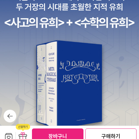
뒤로가
기
보관함담기
선물하기
선물하기
장바구니
구매하기