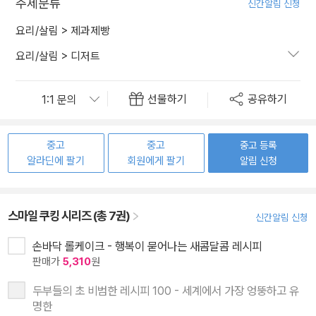
주제분류
신간알림 신청
요리/살림
>
제과제빵
요리/살림
>
디저트
선물하기
공유하기
중고
중고
중고 등록
알라딘에 팔기
회원에게 팔기
알림 신청
스마일 쿠킹 시리즈 (총 7권)
신간알림 신청
손바닥 롤케이크 - 행복이 묻어나는 새콤달콤 레시피
판매가
5,310
원
두부들의 초 비범한 레시피 100 - 세계에서 가장 엉뚱하고 유
명한