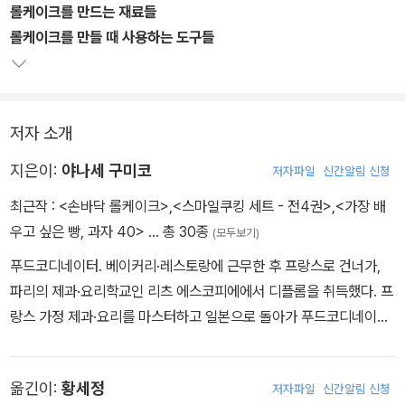
롤케이크를 만드는 재료들
롤케이크를 만들 때 사용하는 도구들
저자 소개
지은이:
야나세 구미코
저자파일
신간알림 신청
최근작 :
<손바닥 롤케이크>
,
<스마일쿠킹 세트 - 전4권>
,
<가장 배
우고 싶은 빵, 과자 40>
… 총 30종
(모두보기)
푸드코디네이터. 베이커리·레스토랑에 근무한 후 프랑스로 건너가,
파리의 제과·요리학교인 리츠 에스코피에에서 디플롬을 취득했다. 프
랑스 가정 제과·요리를 마스터하고 일본으로 돌아가 푸드코디네이터
로 독립했다. 광고 푸드코디네이터, 기업 메뉴 개발, 제과제빵 교실 주
최 등 폭넓은 분야에서 활동 중. 저서로는 <과자의 인생>, <집에서
옮긴이:
황세정
저자파일
신간알림 신청
만들 수 있는 귀여운 과자>, <가장 배우고 싶은 빵 과자40> 등이 있