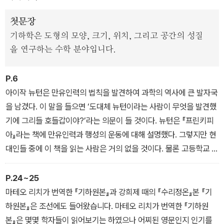
담아 놓았다.
첫문장
기하학은 도형의 모양, 크기, 위치, 그리고 공간의 성질
하지만 기하학을 언어로 사용하여 저술된 <프린키피아>는 일반 독자
을 연구하는 수학 분야입니다.
들이 이해하기란 거의 불가능하다. 저자는 중.고등학교 때 배우는 기
하학 지식을 바탕으로 <프린키피아>를 이해할 수 있도록 저술했다.
P.6
말하자면, 근대 과학혁명을 이끈 인류 최고의 고전을 국내 필자가 제
아이작 뉴턴은 만유인력의 법칙을 발견하여 과학의 역사에 큰 발자국
대로 쓴 기하학 교양서이자 과학고전 해설서인 셈이다.
을 남겼다. 이 말을 들으면 ‘도대체 뉴턴이라는 사람이 무엇을 발견했
기에 그리들 호들갑이야?’라는 의문이 들 것이다. 뉴턴은 『프린키피
아』라는 책에 만유인력과 행성의 운동에 대해 설명했다. 그렇지만 현
대인들 중에 이 책을 읽는 사람은 거의 없을 것이다. 물론 고등학교 물
리 시간에 만유인력을 조금 다루기는 한다. 그러나 이는 뉴턴이 원래
풀이한 방식과는 다르다. 뉴턴의 『프린키피아』는 기하학이라는 언어
P.24~25
로 서술되어 있다. 반면에 우리가 고등학교 물리 시간에 배우는 만유
마테오 리치가 번역한 『기하원본』과 강희제 때의 『수리정온』본 『기
인력 법칙은 미적분학과 대수학의 언어로 서술되어 있다. 미적분학을
하원본』은 조선에도 들어왔습니다. 마테오 리치가 번역한 『기하원
창시한 뉴턴은 왜 고리타분하게 기하학을 사용했을까? 그것은 뉴턴
본』은 몇몇 학자들이 읽어보기는 하였으나 어찌된 영문인지 인기를