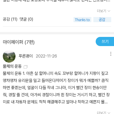
서 놀고 있는 소년과 같다고 생각한다. 때때로 좀 매끈한 조약돌이나
다. 수학에서 반만 맞췄어도 하늘에 있는 대학을 골라 갈수 있었을 텐
예쁜 조개껍데기를 줍고 기뻐하곤 하지만, 저 진리의 바다는 전혀 비
더보기
데...... <프린키피아>를 읽는 것은 모르는 것에 대한 두려움을 떨쳐보
밀을 드러내지 않은 채 여전히 내 앞에 펼쳐져 있다”라고 말했지만,
공감 (
11
)
댓글 (0)
려는 시도다. 읽기를 잘했다. 어디까지 알고 어디부터 머리아파 포기
그는 단순한 소년이 아니었고 ‘과학의 거인’이 되었다. 아이작 뉴턴(Is
하는지 수학의 한계를 확인했으니까. 나도 이해할 수 있는 부분이 있
aac Newton)은 1642년 12월 25일 영국 링컨셔의 작은 마을에서
다는 것을 알게 됐다. 책 이름은 알아도 읽은 사람이 드물다는 저자의
태어났다. 1661년 케임브리지대학에 입학하고도 생활고 때문에 스스
쓰기
마이페이퍼 (7편)
판단에 의지해 드문 일을 해낸 거다. 저자의 프로필과 책으로 보아 뉴
로 학비와 생활비를 벌어가며 공부를 했다. 1687년 『자연 철학의 수
턴의 프린키피아를 100% 이해하고, 중국과 우리나라, 일본의 프린
학적 원리』, 즉 『프린키피아』라는 책을 출간했고, 이 기념비적인 책은
푸른괭이
2022-11-26
메뉴
키피아 번역사까지 파악하고 썼다. 저자 안상현은 글을 재미있고 쉽
뉴턴의 그 유명한 세 가지 법칙, 즉 ‘관성의 법칙’, ‘운동의 법칙(가속
게 쓴다. 덕분에 무지한 독자가 <프린키파아>에서 일부분이라도 기
물체의 운동
도의 법칙)’, ‘작용-반작용의 법칙’과 만유인력, 천체의 운동에 대한
쁨을 맛볼 수 있는 거다. 뉴턴이 말한 ‘내가 조금 더 앞을 볼 수 있었
물체의 운동 1. 아흔 살 할머니의 속도 꼬부랑 할머니가 지팡이 짚고
내용이 담겨 있다. 그는 마침내 근대 이론과학의 선구자로서, 수학에
던 것은 거인들의 어깨 위에 서 있었기 때문이다’에서 어떤 학문이든
영차영차 유리문을 밀고 들어온다저어기 장미가 뭐가 예쁠까? 큼직
서는 미적분법을 창시하고 물리학에서는 역학의 체계를 확립한 것이
역사를 알아야함을 확인한다. 천재의 생각과 발명도 앞서 누군가 짧
하면 좋겠는데, 얼굴이 다들 작네 그나마, 이거 빨간 장미 한송이만
다. 이러한 공로로 그는 1703년 영국왕립협회 회장으로 추천되고, 1
고 엉성하지만 비슷한 생각을 했었음을 알고 배워 발전시킨 거다. 서
줘, 경찰 줄 건데, 아가씨 경찰이니까 흰 장미는 거시기 하고, 빨간 장
705년 기사 칭호를 얻었다. 평생을 독신으로 살아간 그는 1727년 3
산대사의 시가 떠오른다. 踏雪野中去 不須胡亂行 今日我行跡
미로 내 자동차 문제도 척척 해결해주고 얼마나 착하고 예쁜지 몰
월 20일 생을 마감했는데, 민간인으로는 최초로 웨스트민스터사원에
遂作後人程(안대회 교수는 서산대사의 시가 아니라 이양연(李亮
라, 이거 빨간 장미 얼마나 피지? 활짝 피면 좋겠는데, 아, 우리 강아
묻혔다. 뉴턴의 위대한 업적 『프린키피아』는 총 3권으로 구성된다.
더보기
淵·1771~1853)의 시라고...... 아무튼. 기하학(geometry)은 '도