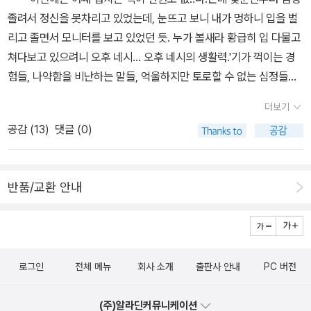
없고, 하나는 며칠 전에만해도 사용했는데 오늘 찾아보니 어디다 두
데, 고등학교 때 배우는 해석학적 방법과는 달리 평면기하학을 응용
0초가 모인 1분, 60분이 모인 1시간, 24시간이 모인 하루, 30일이
졸려서 정신을 못차리고 있었는데, 눈뜨고 보니 내가 멍하니 입을 벌
영향을 주었다고 한다. 원뿔곡선은 중국에 알려져 천문도나 지도를
었는지 못 찾겠더라구요. 빨간 머그컵이었는데....다음 십년은 어떤 머
하여 초보자도 쉽게 따라해볼 수 있게 요령 있게 설명하였다. 이러한
모인 한 달, 12개월이 모인 1년, 또 그것은 360 + a가 모인 1년으로
리고 졸면서 모니터를 보고 있었던 듯. 누가 볼새라 황급히 입 다물고
제작할 때 사용한 평사도법이 기하학적 원리를 담고 있단다. 원을 평
그로 장식할 수 있을지 기대됩니다. 제가 매년 머그를 구입하기 위해
수학 지식을 갖춘 다음, 독자들은 뉴턴이 만유인력을 어떻게 알아냈
서 '60진법'에 따라 돌아가고 있기는 하고(원의 내각을 360도로 '규
쳐다보고 있으려니 오후 네시... 오후 네시의 생활력.'기가 꺽이는 경
사도법으로 투영시키면 크기는 달라져도 평면에 원으로 그려진다. 다
오만원어치 책을 구입하는데, 해마다 구입할만한 이벤트 책의 선택
는지 함께 증명해보게 된다. 다시 말해, 뉴턴의 세 가지 운동법칙으로
정'), 이는 바빌로니아 문명에서 발전해 나간 서양 역시 마찬가지이
험들, 나약함을 비난하는 말들, 억울하지만 토로할 수 없는 심정들을
음부터가 골치 아프다. 박명(薄明 해가 뜨기 전이나 해가 진후 주위
폭이 좁아져 고민 아닌 고민을.... 예전히 소설을 읽긴 하는데 예전처
부터 우주의 모든 물체들은 서로 거리의 제곱에 반비례하여 끌어당기
다. 60진법은 어떤 '리듬'을 사고하기에 대단히 유용하다. 그것은 60
견뎌내게 하는 힘. 저자는 이 힘을 생활력이라 정의한다. 그리고 보통
가 얼마동안 희미하게 밝은 상태. ‘늑대의 시간’일 듯......)을 구하는
럼 그렇게 읽지 않고 무엇보다 소설쪽보다는 과학책을 더 사서 읽자
는 힘이 작용한다는 사실을 증명해내는 것이다. 이 대목에서 독자들
이 약수(約數)를 가장 효율적으로 많이 가지고 있는 숫자이기 때문
더보기
사람들이 노곤해지는 오후 네시에야 비로소 정신이 예열되는 자신의
데 여각 공식, 보각 공식, 음각 공식에 사인, 코사인, 탄젠트 함수가 나
란 생각이 들어서요. 올해의 알라딘 머그컵을 위해 선택한 책은, 안상
은 공리체계의 명징함으로 인해 짜릿한 지적 감동을 받을 것이다. 뉴
이다(음악도 크게는 2박자와 3박자, 그것의 결합이나 배수로 나눌 수
공감 (
13
)
댓글 (0)
독특한 생활력을 통해 시대를 들여다보았다,라고 하네.그러고보니 보
온다. 항복. 제3장 원 :“원이란 그 도형 내부에 있는 한 정점으로부터
현의 뉴턴의 프린키피아와 마커스 초운의 만물의 과학을 선택했어요.
턴은 유클리드의 『기하원론』, 프톨레마이오스의 『알마제스트』, 데카
있고, 지휘법에서도 그것이 기본이다). 즉, 60은 1, 2, 3, 4, 5, 6, 10,
통 사람인 나의 오후 네시는 정신을 차릴 수 없을만큼 졸려서 아무것
곡선에 이르는 거리가 똑같은 하나의 곡선에 의해 둘러싸인 평면도형
뉴턴의 프린키피아는 나중에 부연설명하겠지만, 제 능력밖의 책이라
르트의 『철학의 원리』 등 인류 지성사의 기념비적인 걸작들을 관통하
12, 15, 20, 30, 60 등 12개의 약수를 가지고, 이는 1, 2, 4, 5, 10, 2
도 못하는 시간. ㅠㅠ 자세히 살펴보지 않고 성석제작가의 신간이 나
이다” 이는 유클리드 <기하원론>의 정의다. ‘원의방정식’, ‘ 원주각의
아마 못 읽을 것 같습니다. 저자의 서문에서도 과학고 학생이 먼저 읽
는 공리체계를 이해하고 그에 맞추어 『프린키피아』를 지었다. 이에
0, 25, 50, 100 등 약수를 9개만 가지는 100보다 3개나 많다(책 6
반품/교환 안내
왔네, 라고만 생각했는데. '누에를 키워 실을 잣던 고향집의 어린 시절
정리(원주각은 중심각의 이분의 일)’, ‘원의 지름에 해당하는 원주각
었으면 한다고 썼을 정도니, 일반인들은 접근 자체가 쉽지 않는 책입
발맞추어 이 책에서도 과학의 언어인 공리체계에 맞추어 기하학과 뉴
4쪽). 그리고 엄밀히 말하면, 지구의 공전주기는 365.2422일인데
풍경, 20대 대학시절 기형도 시인과의 에피소드, 남반구 칠레의 토레
은 90도다’, ‘원의 접선과 접점을 지나는 (반)지름은 접점에서 직교한
니다. 하지만, 개인적인 생각이지만, 저 문구를 굳이 써야했는지? 그
턴 물리학을 서술함으로써 과학의 참맛을 느낄 수 있게 구성하고자
('회귀년' 기준), 이를 360으로 나누면 약 1.01456167이 나오고, 여
스델파이네 계곡에서의 여행 등 자신의 존재를 이루었던 특별한 시간
다’, ‘원 위의 한 점에서 그 점을 지나는 원의 반지름과 직교하는 직선
냥 일반인들을 위한 책이라고 하지란 생각이 들더군요. 제가 요즘 아
하였다. 뉴턴은 또한 선배 과학자들인 갈릴레오 갈릴레이나 요하네스
기서 1을 빼고 남는 0.01456167이 일종의 '클리나멘'으로서 '반복'
들을 묘사한 수필집'이라고 하네. 처음부터 관심이 있기는 했었지만
은 접선이다’, ‘원의 외부에 있는 한 점에서 원에 접하는 두 직선을 그
마존에서 이종필 교수가 시도한 일반인을 위해, 아인슈타인의 일반상
케플러의 위대한 발견을 바탕으로 만유인력을 발견하였는데, 뉴턴은
속에 나타나는 '차이' 내지 '카오스적 창발성'이라는 것이 김태규 선생
로그인
전체 메뉴
회사 소개
출판사 안내
PC 버전
더 읽고 싶어지는 건 뭔가 “우리는 왜 이것을 견디고 있는가.” 내년
릴 때, 그 점에서 두 접점까지의 거리는 같다’, ‘원에 접선을 그렀을 때,
대성이론을 수학적으로 해제한 책이나 안상현 저자가 뉴턴의 프린키
이를 두고 “자신은 거인의 어깨 위에 올라탔기 때문에 조금 더 앞을
의 주장이다(책 61, 284쪽, 루크레티우스와 들뢰즈는 인용자가 빌려
미국 대선 후보 중 한 명으로서 돌풍을 일으키고 있는 버니 샌더스의
접선과 접점을 포함하는 현이 이루는 각도는 그 현의 원주각과 같다’,
피아를 기하학으로 해제한 책을 찾고 있는데(찾으면서 나도 참 미친
볼 수 있었다”라고 술회하였다. 그래서 이 책의 마지막 부분에서는 만
온 것이다. 루크레티우스의 '클리나멘' 이론은 알튀세르가 나중에 '우
(주)알라딘커뮤니케이션
말이다. 그는 또 이런 말을 남겼다. “주 40시간 일하는 사람이 빈곤해
‘어떤 원에서 현이 수직이등준선은 원의 중심을 지난다’, ‘원의 중심’,