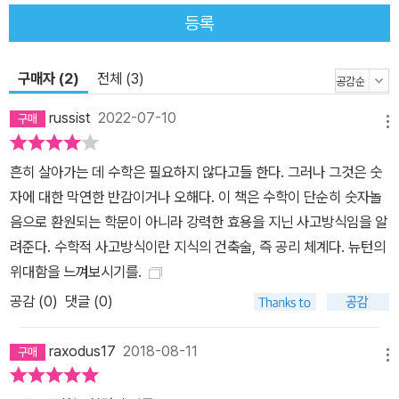
기와 뉴턴이 고전 물리학과 케임브리지 학파에 미친 영향력을 살펴본
등록
다. 이토록 원뿔곡선의 기하학이 중요한 이유는 행성과 혜성과 위성
들, 즉 우리가 사는 지구는 물론 지구를 도는 달까지 모두 원뿔곡선으
구매자 (2)
전체 (3)
로 공전하기 때문이다. 저자는 아름다운 원뿔곡선을 한껏 맛본 뒤에
이 기하학 지식으로 바탕으로 7장에서 궤도별로 만유인력의 법칙을
russist
2022-07-10
메뉴
유도해내며 독자와 함께 ‘유레카!’를 외친다. 끝까지 따라갈 ‘용기’를
가지고 『프린키피아』의 핵심인 만유인력의 법칙을 증명하며 유레카
흔히 살아가는 데 수학은 필요하지 않다고들 한다. 그러나 그것은 숫
를 외치러 기하학 여행을 떠나자! 이 책은 그동안 기하학 지식에 목말
자에 대한 막연한 반감이거나 오해다. 이 책은 수학이 단순히 숫자놀
라 있던 독자들의 갈증을 해소시켜줄 것이다. 천문학자이자 과학사학
음으로 환원되는 학문이 아니라 강력한 효용을 지닌 사고방식임을 알
자가 들려주는 동서양의 기하학 역사에서 거대 마젤란 망원경까지 박
려준다. 수학적 사고방식이란 지식의 건축술, 즉 공리 체계다. 뉴턴의
정혁 서강대학교 물리학과 교수가 “소년 시절부터 한문에 능해 동양
위대함을 느껴보시기를.
고전들을 원문으로 독해할 줄 아는 다재다능한 천문학자이자 역사학
공감 (
0
)
댓글 (0)
자”라고 추천사에서 소개했듯, 한국천문연구원 선임연구원인 저자
안상현은 학사, 석사, 박사 모두 천문학을 전공한 정통 천문학자이다.
raxodus17
2018-08-11
또한 다방면으로 깊이 있는 지식을 갖춘 과학사학자이기도 하다. 저
메뉴
자는 이 책을 쓰기 위해 『조선왕조실록』에 등장하는 혜성에 관한 기