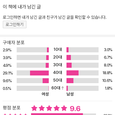
있다”라는 이 발견을 뉴턴은 그의 역저인 프린키피아에 담아 놓았다.
이 책에 내가 남긴 글
하지만 기하학을 언어로 사용하여 저술된 『프린키피아』는 일반 독자
로그인하면 내가 남긴 글과 친구가 남긴 글을 확인할 수 있습니다.
들이 이해하기란 거의 불가능하다. 그래서 신간 『뉴턴의 프린키피아』
는 우리가 중·고등학교 때 배우는 기하학 지식을 바탕으로 『프린키피
로그인하기
아』를 이해보고자 저술되었다. 말하자면, 이 책은 ‘근대 과학혁명을
이끈 인류 최고의 고전을 국내 필자가 제대로 쓴 기하학 교양서이자
구매자 분포
과학고전 해설서’인 셈이다. 작도의 기초부터 시작하는 ‘아름다운 기
10대
3.0%
2.9%
하학’ 지식의 향연 중고등학교 수학으로 이해하는 모두를 위한 『프린
20대
6.7%
3.9%
키피아』 『뉴턴의 프린키피아』에서는 먼저 중·고등학교에서 배우는
30대
8.0%
4.9%
평면기하학 지식을 복습하면서 원뿔곡선의 기하학을 이해해본 다음,
40대
18.8%
29.1%
그 지식을 활용하여 프린키피아의 정수인 만유인력의 법칙을 증명해
50대
10.6%
9.6%
본다. 또한 만유인력의 법칙으로부터 케플러가 발견한 행성 운동에
60대
1.8%
0.5%
관한 법칙들이 자연스럽게 유도됨을 체험하게 된다. 즉, 뉴턴이 새로
여성
남성
운 과학적 발견을 하게 되는 과정을 함께 체험할 수 있게끔 한 것이 특
색이다. 또한 뉴턴의 생애와 케임브리지 학파에 관한 이야기, 케임브
9.6
평점 분포
리지 학생들이 치르는 트라이포스 시험 문제도 곁들여 읽는 재미를