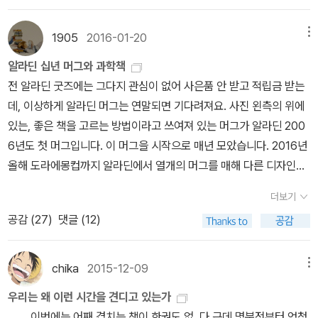
나 한 번쯤 들어보았을 것이다. 뉴턴 자신이 발견한 지식을 수록한 책
토인비의 저술을 보편적 역사법칙이 아니라 하나의 역사관으로 받아
이 주는 감흥이다. 친구는 그 감흥을 바로 이해하지 못하는 것 같다.
자의 발견도, 양자역학의 시발점이 독일이지만(막스 프랑크), 결국 보
닮음 조건’, ‘삼각형의 합동조건’, ‘삼각형의 내심과 내접원’, ‘오심(무
이 바로 『자연 철학의 수학적 원리』인데, 우리는 흔히 그 라틴어 제목
들이는 것처럼, 『주역』을 나머지 사서삼경과 다른 유교 저술이 그러
나는 이렇게 설명했다. ; ‘禪 ; 가장 근접한 설명이 아닐까.’친구 ; 정신
어가 영국에서의 유학 시절 발전 시킨 거 아닌가!!!영국에 가면, 뉴턴
1905
2016-01-20
메뉴
게중심, 수심, 내심, 외심, 방심)에 대하 도형을 그려가며 쉽게 설명하
을 따서 뉴턴의 『프린키피아』라고 부른다. 이 책은 그 『프린키피아』
하듯 윤리학 차원에서는 문제없이 수용할 수 있는 것처럼, 음양오행
이 맑으면 그런 느낌이겠구나. 물안개 끼어있는 산사를 걷는 느낌 기
과 패러데이, 맥스웰등의 건물이나 무덤에 가서 과거의 영국으로 시
고 있어 수학과 담쌓은 독자도 이해할 수 있게 배려한다. 중학교에서
알라딘 십년 머그와 과학책
의 핵심 내용을 중학교 수학 수준을 갖춘 독자도 이해할 수 있게 해주
명리학도, 한창 잘나갈 때 교만하지 않고 일이 잘 풀리지 않을 때 좌절
독교에서는 새벽이 가장 기독교적인 시간이라고 이야기하기도 한다.
간 여행 하고 싶다. (뉴턴의 중력이론중 일부는 여전히 사용되고 있
기하학을 배울 때 소홀히 하기 쉬운 것이 작도(눈금이 없는 자와 컴퍼
전 알라딘 굿즈에는 그다지 관심이 없어 사은품 안 받고 적립금 받는
자는 야심찬 의도로 저술되었다. 그런데 문제는 뉴턴이 기하학의 언
하지 않는, 바꾸어 말해 '일희일비'하지 않을 것을 가르쳐주는 '순환적
어둠이 가고 밝음이 오는 시간이라며. 일반화하면 새벽은 종교적 시
다. 지금도 로켓발사할때 그의 중력 방정식이 사용된다).
스만 가지고 점, 선, 면, 각도, 도형 등을 그리는 작업)라며, 작도를 하
데, 이상하게 알라딘 머그는 연말되면 기다려져요. 사진 왼측의 위에
어로 『프린키피아』를 저술했다는 사실이다. 뉴턴은 미적분학을 발명
세계관'에 관한 하나의 흥미로운 이론체계 정도로 받아들이면 어떨까
간이다. 명상( 또는 기도)하기 좋은 시간이다. ‘몽영한’은 아름답다.
면 기하학 지식을 확실히 깨달을 수 있다고 말한다. 아이고 40년 전
있는, 좋은 책을 고르는 방법이라고 쓰여져 있는 머그가 알라딘 200
했는데, 그럼에도 불구하고 미적분학 대신에 굳이 고대의 수학인 기
싶다. 호호당 김태규 선생은 일찍이 2001년경부터 프레시안에 '명리
(고도 -18〬, 朦影刻, 朦影分이라고도 한다.) (풍경 사진
에 좀 알려 주시지...... 여기 까지가 <뉴턴의 프린키피아> 제1장 기하
6년도 첫 머그입니다. 이 머그을 시작으로 매년 모았습니다. 2016년
하학을 사용한 까닭은 무엇일까? 그것은 뉴턴이 미적분학에 아직 익
학' 연재를 하셨고(https://www.pressian.com/pages/articles/
은 구글 검색으로 찾은 사진으로 저작권 문제시 삭제하겠음.)
학의 내용이다. 제2장 원뿔곡선 : 원뿔은 직각 삼각형의 빗변이 아닌
올해 도라에몽컵까지 알라딘에서 열개의 머그를 매해 다른 디자인으
숙하지 못했던 독자들을 배려했기 때문이었다. 그러나 이것 때문에
110639?no=110639), 지금은 블로그에서 꾸준히 글을 쓰고 계신
한 변을 축으로 하여 회전시킬 때 생기는 입체도형을 원뿔리라하고
로 선 보였으니깐요. 그래서 어쩜 더 혹했을 수도 ! 2006~7년에는
오히려 현대인들은 뉴턴 물리학을 이해하는 데 지장을 받을 수도 있
데(http://www.hohodang.com/; https://hohodang.tistory.c
원, 타원, 포물선, 쌍곡선 등을 원뿔곡선이라 한다. 태양계 천체들의
더보기
머그모델이 하나여서 선택하고 뭐할 자시고도 없었는데, 그 후에는
다. 이 책은 먼저 중학생들이 배우는 유클리드의 평면 기하학으로부
om/), 2014년경부터는 '자연순환운명학'이라는 이름하에 프톨레마
궤도가 원뿔곡선이라 뉴턴의 프린키피아를 이해하기위해 원뿔곡선과
공감 (
27
)
댓글 (12)
여러 모델을 선보이고 랜덤 발송하다 요 몇년 간은 구매 선택을 할 수
터 이야기하기 시작한다. 특히 평면 기하학에 등장하는 여러 가지 작
이오스의 '주전원'(epicycle; 원의 둘레를 도는 원) 개념에 착안한 3
관련된 기하학을 잘 이해하고 있어야 한다는 저자의 말에 정신 차리
있도록, 점차 열려 있는 마케팅을 하는 것 같아요. 머그 나열해 놓으
도를 독자가 직접 체험해볼 수 있도록 인터넷 소프트웨어를 소개하고
60년 순환, 60년 순환, 60개월 순환과 그보다 작은 마디들의 순환에
고 읽었다. 고대 그리스의 아폴로니우스가 <원뿔곡선>에 대한 명제
니,십년간 알라딘과 함께한 시간이 실물처럼 구체적으로 보이네요.
독자가 몸소 체험을 할 수 있도록 하면서 기하학을 이해할 수 있도록
관하여 쓰고 계신다(이는 일반적 명리학에는 없는 개념이다. 한편 주
chika
2015-12-09
메뉴
를 여덟 권에 오로지 기하학적으로 증명한 것이 최초다. 1710년에 옥
여튼 2006년부터 2016년까지, 열개여야 맞는데....2007년도 머그
안내한다. 그 다음에는 아폴로니우스의 원뿔곡선 기하학을 소개하였
전원은 부분이 전체를 닮은 일종의 '프랙탈'인데, 영어 문헌 중에 주전
우리는 왜 이런 시간을 견디고 있는가
스퍼드대의 에드먼드 핼리가 나름대로 복원하고 번역하여 출간하는
는 이사할 때 주방 정리하는 아주머니께서 주방 정리하다가 깨뜨려서
다. 원뿔곡선이란, 원, 타원, 쌍곡선, 포물선 등의 이차곡선을 말하는
원과 프랙탈 둘을 함께 다룬 것들이 꽤 있다). 실로 지상의 세계가 6
이번에는 어째 겹치는 책이 한권도 없..다.근데 몇분전부터 엄청
데, 내용이 너무 훌륭해 후대의 톨레미, 케플러, 뉴턴, 데카르트에게