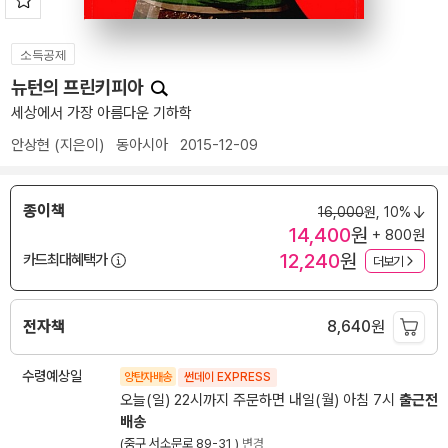
소득공제
뉴턴의 프린키피아
세상에서 가장 아름다운 기하학
안상현
(지은이)
동아시아
2015-12-09
종이책
16,000
원,
10%
14,400
원
+ 800원
12,240
원
카드최대혜택가
더보기
전자책
8,640
원
수령예상일
양탄자배송
썬데이 EXPRESS
오늘(일) 22시까지 주문하면 내일(월) 아침 7시
출근전
배송
(중구 서소문로 89-31 )
변경