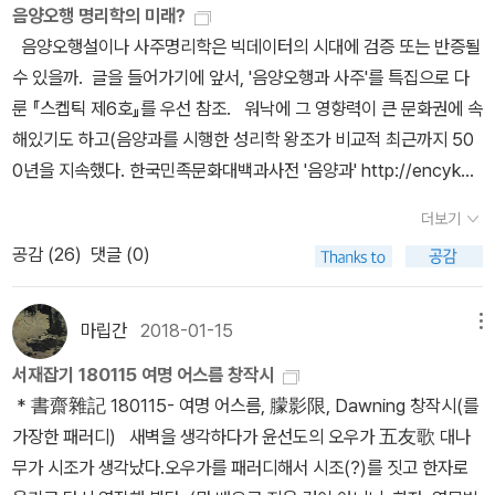
담과 이브를, 아이작 뉴턴을, 빌헬름 텔을 쪽쪽 음미한다인류의 역사
들 사이에는 태양과 행성들, 지구와 달 사이에 거리의 제곱에 반비례
음양오행 명리학의 미래?
이 뛰어나서일까? 특히나 17세기에 태어난 자연과학자가 뛰어난 과
짓인지 의심할 수 있으나, 그러한 의심을 하는 순간에도 그런 생각을
는 요 못된 사과, 썩은 사과, 예쁜 사과 덕분에 운동을 거듭해온 것이
하는 인력이 존재할 것이라는 설이 유행하고 있었지만 이를 명확하게
음양오행설이나 사주명리학은 빅데이터의 시대에 검증 또는 반증될
학 이론을 남겨그 사람이 위대해진 것일까? 이 의문점이 생기면서,
하는 주체인 나는 반드시 존재하고 있다는 사실은 증명할 필요도 없
로구나, 아이러니 듬뿍 담아 Oh, bad apple!사과는 다 좋아, 초록 사
설명할 수 있는 사람은 없었다. 뉴턴은 1684년에 있었던 핼리와의
수 있을까. 글을 들어가기에 앞서, '음양오행과 사주'를 특집으로 다
나는 영국이라는 나라에 대해 잠시 생각해봤다. 뉴턴의 가장 큰 과학
이 반드시 참이라는 공리를 발견한 거다.” 데카르트는 이 공리를 바탕
과도, 노란 사과도, 꼬마 사과도, 상처 난 사과도 좋아상처야말로 운동
만남에서 중력 문제에 관심을 가지게 되고 이미 1679년에 작성해두
룬 『스켑틱 제6호』를 우선 참조. 워낙에 그 영향력이 큰 문화권에 속
적 업적은 중력 이론과 미적분이다. 그리고 17세기에 그 이론들이 정
으로 우주 만물을 연역적으로 서술해 <철학의 원리>를 내놓았다. 책
의 대가인 것을, 살아 있음을 증거인 것을! 절로 운동하는 사과의 위대
었지만 발표하지 않았던 행성 궤도에 대한 논문을 핼리에게 보내준
해있기도 하고(음양과를 시행한 성리학 왕조가 비교적 최근까지 50
말 영국에 필요한 학문이었나, 쓸모 있는 학문이었나? 짚어보았다.
은 인간 지식의 원리와 물질의 원리를 서술한다. 모든 주장에 하나씩
함이여, 중력과 만유인력과 관성과 작용 반작용과 가속도의 법칙이
다. 미적분학의 창시자이기도 한 뉴턴은 그의 책 『프린키피아』를 기
0년을 지속했다. 한국민족문화대백과사전 '음양과' http://encykor
아무리 생각해도 17세기 영국에서 뉴턴의 과학 이론은 정말이지 0프
번호를 매기고 그 각각에 대해 유클리드가 명제를 기하학으로 증명한
여!아참, 중력가속도는 4.8m/s였죠? 3. 물상과 사과 자연과학의
하학으로 저술한다. 그러나 실제로 뉴턴은 연구할 때 미적분학을 사
ea.aks.ac.kr/Contents/Item/E0043029), 이것의 '일견' 정합적
로에 가까운, 아무 짝에도 쓸모 없는 이론이었다. 중력이론이나 미적
것처럼 논증한 것이다. 아하! 비트켄슈타인의 <논리철학 논고>도 기
더보기
수학적 원리를 알 길 없지만 사과의 맛은 알 수 있다, 라고 중학교 때
용했다. 뉴턴이 『프린키피아』를 기하학으로 쓴 것은 당시 영국에서
인 이론체계에 대한, 수리적 미감(數理的 美感)에서 비롯된 기본적
분이 그들 생활에 무슨 도움을 주었겠나?전혀 낫씽. 과학사를 제법
하학처럼 논증한 거였구나! 정신세계는 목적을 가지나 물질세계는 목
공감 (
26
)
댓글 (0)
물상 선생님이 말씀하셨다,라는 건 지금 나의 헛소리고, 자그맣고 예
미적분학을 이해할 수 있는 독자가 없었고 기하학이 더 진리에 가깝
흥미가 없지는 않다(마르크스의 역사유물론이나 프로이트의 정신분
읽었지만, 그 시대에 뉴턴의 이론이 영국 국민의 생활에 도움을 주었
적을 가질 수 없음으로 정연한 역학(물리학) 법칙을 따른다고 생각했
쁘장한 아줌마의 고언은 대략 이랬다. '저는 여러분에게 과학을, 특히
다고 여겼기 때문이다. 그러나 뉴턴이 당시 독자층을 고려하여 『프린
석학에 관하여 칼 포퍼가 지적한 것처럼, 그것이 반증불가능성을 강
다라고 말하는 과학저술가는 단 한명도 없다. 그런데, 그 아무짝에도
다. 이런 생각은 모든 물체는 목적을 가지고 움직인다고 주장한 아리
물상을 가르치는 선생이지만, 나의 사랑하는 가족이, 또 내가 이대로
키피아』를 기하학으로 작성했음에도 영국에서 뉴턴의 이론이 받아들
하게 시사하는 것일 수 있다). 최근 들어서는 강헌, 고미숙 등 진보적
마립간
2018-01-15
메뉴
쓸모 없는 그 이론들을 영국왕립협회는 자연의 진리 혹은 학문의 진
스토텔레스의 생각과 전혀 다른 거다. 예를 들어 아리스토텔레스는
그냥 죽어 없어진다면 너무 허전해서 꼭 저 세상이 있으면, 그래서 죽
여지기까지는 10년, 유럽 대륙에서 받아들여지기까지는 또다시 10년
작가들이 뛰어들기도 했다(『주역』은 결이 좀 다르지만 여기까지로 넓
리라는 이유로 뉴턴을 단번에 교수로 추대하였고 그의 이론은 아인슈
사과가 원래 땅에서 기이한 물체임으로 원래 자기가 있던 곳으로 돌
서재잡기 180115 여명 어스름 창작시
은 뒤에도 다른 생이 있으면 좋겠다고 생각해요.' 사물의 형상 물
의 시간이 걸린다. 케임브리지대학에서는 아직도 뉴턴이 ‘학문의
히면 황태연까지). 혹시라도 음양오행설, 사주명리학 이론이 지금에
타인의 중력 이론이 나올 때까지 유럽 과학계를 장악했고 영향력은
아가려고 하는 목적이 있다고 ‘떨어지는 사과’를 설명하는데, 데카르
* 書齋雜記 180115- 여명 어스름, 朦影限, Dawning 창작시(를
상, 사물의 이치 물리는 언제나 너무나 오묘한 것 한 손에는 빨간 장미
신’이다? 흑사병이 창궐하여 케임브리지대학이 휴교령을 내리자 뉴
와서 영어로 그럴싸하게 번역된다면 상당히 잘 팔릴 소지도 있다고
대단했다. 단지 그 뿐이다. 그의 이론이 자연 설계에 비춰볼 때 맞다라
트는 떨어지는 사과가 목적이 있는 게 아니라 단지 물리 법칙에 따라
가장한 패러디) 새벽을 생각하다가 윤선도의 오우가 五友歌 대나
를, 또 한 손에는 은색 지팡이를 든 할머니는 1초 동안 0.5미터를 걸
턴은 고향으로 돌아와 혼자만의 연구에 몰두한다. 뉴턴이 떨어지는
본다(뭐... '진화심리학'의 '밈 이론'도 팔리기는 잘 팔리지 않는가). 진
는 이유만으로 그는 영웅적인 과학자가 되었다. 18,19세기의 국민들
운동할 뿐이라는 거다. 이렇게 저자 안상현은 쉽게 설명한다. 데카르
무가 시조가 생각났다.오우가를 패러디해서 시조(?)를 짓고 한자로
었고, 그 시각 집에서는 어느덧 송아지로 변신한 진돗개가 늙은 인간
사과를 보고 달도 지구로 떨어진다는 것을 깨달았던 것도 바로 이때
지하게 소개된 이후에는 당연히 혹독한 비판과 검증에 직면할 테고...
의 실생활에 아무런 도움을 주지는 못했지만, 뉴턴의 이론은 완벽한
트를 꺼내는 이유는 뉴턴도 데카르트의 영향을 크게 받았기 때문이