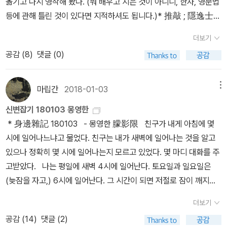
옮기고 다시 영작해 봤다. (뭐 배우고 지은 것이 아니니, 한자, 영문법
암컷을 정지 상태로 기다렸고, 열과 성을 당해 위치를 이동하는 인
이다. 뉴턴은 이 시기에 미적분에 대한 연구를 완성하고, 빛이 입자라
아무튼 중국이나 일본보다는 우리나라에서 이를 더 오래 붙잡고 있는
과학 이론이었다. 나는 이 지점에서 영국이라는 나라가 위대하다고
다. 뉴턴의 <자연철학의 수학적 원리>의 제목을 데카르트의 <철학의
등에 관해 틀린 것이 있다면 지적하셔도 됩니다.)* 推敲 ; 隱逸士와
간 물체의 속도는 0.5m/s
는 학설을 발견하고, 만유인력의 법칙을 밝혀낸다. 이 놀라운 세 가지
것처럼 보이기도 하고, 한국 문화가 지금처럼 많이 알려지다 보면 언
생각한다. 영국왕립협회는 자연의 모든 학문적 진리에 대해, 그것이
원리>에서 따올 정도였다. “뉴턴은 데카르트의 <철학의 원리>에 도
梅花?, like vs love * 신변잡기 180103 몽영한http://blog.alad
발견이 모두 같은 해에 일어났다고 해서 과학사학자들은 1666년을
젠가는 서구에도 체계적으로 소개될 것 같다. 일단 썰 자체가 문학적
더보기
현실의 실생활에 당장 쓸모가 있는지 없는지를 우선하지 않었다. 그
입된 ‘공리 체계’와 같은 방식으로 ‘물체의 운동에 관한 세 가지 법
in.co.kr/maripkahn/9812427 * 黎明 어스름 (마립간 지음)밤이
라틴어로는 ‘아누스 미라빌리스’, 즉 ‘기적의 해’라고 칭한다. 뉴턴의
으로 흥미롭긴 하므로. 우리가 (그 사상이 상당히 겹치는) 피타고라
공감 (
8
)
댓글 (0)
이론이 맞기 때문에 그를 위대한 과학자로 만들었고 뉴턴을 영국의
칙’을 공리로 세운 다음, 그것을 기초로 하여 우주 삼라만상의 운동을
가버렸으나 낮도 아닌 것이, 낮이 오지 않았으나 밤도 아니 것이안개
발견은 당시 학자들이 이해하기 어려웠기 때문에 받아들여지기까지
스, 엠페도클레스, 헤라클레이토스 등 소크라테스 이전 '자연철학'을
위대한 과학자로 만들었다. 뉴턴이 위대한 과학자가 된 것은 그의 뛰
다룬 <자연철학의 수학적 원리>를 저술한 것이다. 이 공리 체계는 유
낀 모습은 蠱惑하기만 한데, 그 살내음은 뉘라서 淸明한가.山人들
는 꽤 오랜 세월이 걸린다. 그러나 뉴턴 생애에 학문적 업적이 인정되
일컬어 과학이라 하지 않고, (오스트리아 학파의) 경기변동이론이나
어난 업적도 업적이지만, 영국이라는 나라의 무조건적이고 절대적인
클리드가 <기하원론>, 톨레미가 <알마게스트>에서 사용한 방식으
을 부르는 눈 속의 隱逸士같아, 선비가 그를 좋아 하노라. * 朦影
마립간
2018-01-03
메뉴
어, 영향력을 가지고 뉴턴을 따르는 케임브리지 학파가 생겨난다. 20
지오반니 아리기의 '체계적 축적순환'에 관한 이론이 경제순환에 관한
학문 숭배가 그를 위대한 과학자로 만든 것이라고 생각한다. 과연 영
로 고대 학문을 근대 학문으로 탈바꿈하게 한다. 대표적인 예로 ‘수학
限 (亶村孤翁 以次韻五友歌 作詩 ; 亶村=謁羅亶村)夜往而
12년에 케임브리지대학에서 연구년을 보낸 저자는 케임브리지대학
기본적 사고틀을 제공하는 '썰'로서 의미가 있을지언정 과학으로서 위
신변잡기 180103 몽영한
국이라는 학문적 뒷배가 없었다면 그가 지금과 같은 명성을 얻을 수
을 과학의 언어’라고 하는데, 수학이 갖고 있는 ‘공리 체계’가 자연과
非晝 晝不來而非夜霧姿態蠱惑 誰體香薰淸明若雪中隱逸
에는 아직도 뉴턴을 ‘학문의 신’처럼 추앙하는 문화가 이어지고 있다
치를 점하지는 못한 것처럼(아리기는 페르낭 브로델의 장기순환-『물
* 身邊雜記 180103 - 몽영한 朦影限 친구가 내게 아침에 몇
있었을까. 뉴턴과 같이 미적분을 발명한 라이프니찌가 독일에서 홀대
학이나 공학, 사회과학에 이르기까지 우리 지식을 체계화하는 강력한
士召仙 令士慕 * Dawning (by maripkahn)It is not day wit
고 전한다. 또한 뉴턴을 찬미하는 에드먼드 핼리의 시를 직접 번역하
질문명과 자본주의』보다는 『펠리페 2세 시대의 지중해 세계』-이나
시에 일어나느냐고 물었다. 친구는 내가 새벽에 일어나는 것을 알고
를 받은 것과 비교하면, 영국이라는 나라가 왜 대영제국이 되었는지
수단이기 때문이다. 쉽게 말해 공리 체계를 사용한다는 것은 사고하
h night being over, it is not night with day not being comin
여 책에 실었고, 뉴턴이 당시 사회적으로 얼마나 존경받았는지를 느
'콘트라티예프 파동' 같은 것에 과학적 근거가 없다고 지적하면서 이
있으나 정확히 몇 시에 일어나는지 모르고 있었다. 몇 마디 대화를 주
알 수 있는 대목이다. 뉴턴과 라이프니찌의 미적분이 현대 모든 기술
는 방법을 연습하는 것이다. 수학을 배우는 까닭이란다. 중학교 수학
g.Throwing the mist on, you are enchanting. Who you are,
낄 수 있도록 했다. 『뉴턴의 프린키피아』 한 페이지 요약 중학교 기하
들을 비판적으로 승계하였다. 관련하여 투자자들 사이에 여전히 자주
고받았다. 나는 평일에 새벽 4시에 일어난다. 토요일과 일요일은
에 적용되는, 우리 일상이 미적분화 되었음에도 오늘 날, 미적분하면
에서 배우는 평면기하학은 유클리드의 <기하원론>에서 요점만 추린
whose fragrance is fine, clear.As an apricot flowers in sno
학 실력으로 뉴턴과 함께 프린키피아를 읽다 뉴턴은 아인슈타인보다
언급되는 '엘리어트 파동이론' 같은 것도 있다), 또 엘리아데나 니체
(늦잠을 자고,) 6시에 일어난다. 그 시간이 되면 저절로 잠이 깨지만,
뉴턴을 연상하지 라이프니찌를 연상하지 않는다. 물론 당대 독일이
것으로 피타고리스의 정리가 대표적이다. 저자 안상현은 도형의 성질
w, calling back hermits, the scholar likes you. * 오우가 ; 대
도 더 위대한 과학자로 평가되기도 한다. 그가 저절로 떨어지는 사과
의 '영원회귀'를 (인)문학 차원을 넘는 과학으로까지는 생각하지 않
일어나는 것은 의지가 필요하다. 새벽에 일어나서 뭐하냐고? 요즘
한 나라로 통일 되어 있지 않었기에 그런 측면도 있지만, 영국이 왕립
을 이해하는 것도 중요하나 ‘공리 체계의 아름다움’을 깨닫는 거라며
나무편 (윤선도)나무도 아닌 것이 풀도 아닌 것이곧기는 뉘 시키며 속
더보기
를 보고 저 하늘의 달도 사과마냥 지구로 떨어진다는 아이디어를 떠
고, (음양오행설을 연상시키는) 바슐라르를 하나의 '스타일'로서 재
은 운동을 하지만, 독서도 하고 영어 공부도 할 수 있다. 무엇을 하든
협회를 통해 순수 학문을 중요시 했구나하는 생각이 들었다. 오늘의
공리에 포함된 ‘정의, 상식, 공준’을 설명한다. 설명 과정에 ‘주어진 유
은 어이 비었느냐저리 四時에 푸르니 그를 좋아하노라.
올렸고 덕분에 만유인력의 법칙을 발견했다는 일화도 학창 시절 누구
공감 (
14
)
댓글 (2)
미있게 읽으며, 역사에서 일정한 순환을 주장한 이븐 칼둔, 슈펭글러,
가장 자유로운 시간이 새벽이다. 한 가지 이유가 더 있다. 새벽 시간
현대 공학은 19,20세기 영국의 과학 이론이 없었다면 불가능했다. 전
한한 직선위에 정삼각형 작도’, ‘삼각형에서 각의 이등분선’, ‘삼각형의