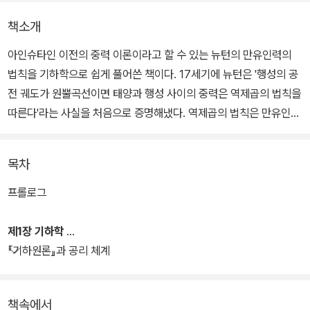
책소개
아인슈타인 이전의 중력 이론이라고 할 수 있는 뉴턴의 만유인력의
법칙을 기하학으로 쉽게 풀어쓴 책이다. 17세기에 뉴턴은 '행성의 공
전 궤도가 원뿔곡선이면 태양과 행성 사이의 중력은 역제곱의 법칙을
따른다'라는 사실을 처음으로 증명해냈다. 역제곱의 법칙은 만유인력
의 법칙에서 힘이 태양과 행성 사이의 거리의 제곱에 반비례한다는
것이다. 뉴턴은 이 내용을 <프린키피아>에 기하학 방식으로 저술하
목차
여 고전 물리학의 새로운 장을 열었다.
프롤로그
일반적으로 우리가 만유인력의 법칙을 미적분학과 대수학의 방식으
로 이해하고 있다면, 저자 안상현은 뉴턴이 <프린키피아>에 저술한
제1장 기하학
것과 같은 기하학 방식으로 만유인력의 법칙을 풀어 썼다. 위대한 과
『기하원론』과 공리 체계
학자 뉴턴이 발견한 물리학 법칙의 백미는 만유인력의 법칙이다. 우
주의 모든 질량을 가진 물체가 거리의 제곱에 반비례하는 힘으로 서
책속에서
로 잡아당기고 있다는 이 발견을 뉴턴은 그의 역저인 프린키피아에