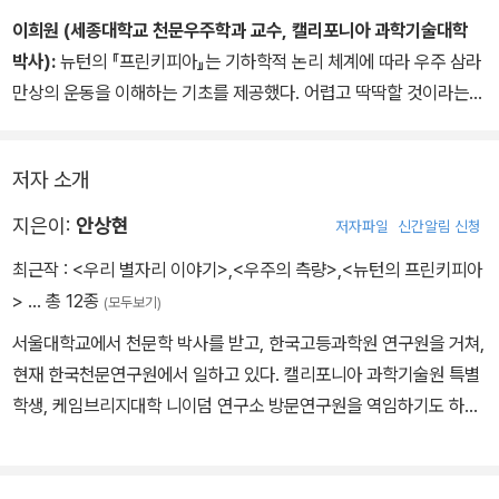
지만 읽어본 일이 거의 없는 『프린키피아』의 정수를 이렇게 명료하게
이희원 (세종대학교 천문우주학과 교수, 캘리포니아 과학기술대학
보여준 책이 나왔다는 사실이 놀라울 뿐이다. 이 책을 읽어나가면서
박사):
뉴턴의 『프린키피아』는 기하학적 논리 체계에 따라 우주 삼라
현대 과학의 기반과 인간이 가진 논리적 사유 능력이 가진 힘을 다시
만상의 운동을 이해하는 기초를 제공했다. 어렵고 딱딱할 것이라는
한 번 되돌아보는 즐거움을 누렸다.
선입견을 배제하고 논리를 밟으며 천천히 따라가면 기하학적 보편성
이 보여주는 형언할 수 없는 아름다움과 우아함을 찾을 것이다.
저자 소개
지은이:
안상현
저자파일
신간알림 신청
최근작 :
<우리 별자리 이야기>
,
<우주의 측량>
,
<뉴턴의 프린키피아
>
… 총 12종
(모두보기)
서울대학교에서 천문학 박사를 받고, 한국고등과학원 연구원을 거쳐,
현재 한국천문연구원에서 일하고 있다. 캘리포니아 과학기술원 특별
학생, 케임브리지대학 니이덤 연구소 방문연구원을 역임하기도 하였
다. 중력렌즈, 우주먼지, 복사전달, 중력파, 백색왜성, 중성자별 등을
연구하는 천체물리학자이며, 고대 천문도, 천문서, 천문관측기기, 역