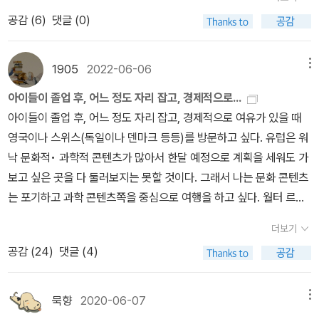
지? 아이구, 그 녀석 지금은 송아지 됐어! 얼마나 크고 힘이 센지, 맞
제1권에는 ‘관성의 법칙’, ‘운동의 법칙(F=ma)’, ‘작용-반작용의 법
형의 모양, 크기, 위치, 그리고 공간의 성질을 연구하는 수학분야'다.
공감 (
6
)
댓글 (0)
아, 맞아, 그때도 힘이 장사였는데지금은 아주 송아지니까 데리고 다
칙’을 제시하고, 힘을 받는 물체의 운동 궤적을 계산하는 방법을 확립
중학교 수학 시간에 배우는 평면기하학은 기원전 300년 경 <기하원
닐 수가 있어야지, 원. 에구, 그냥 빨간 장미만 싸 줘, 그 이상한 초록
했다. 제2권에서는 유체 속에서 운동하는 물체는 유체의 저항 때문에
론 The Elements>에 바탕을 둔 거다. <기하원론>은 비잔틴 세계
풀 섞지 말고, 그래, 옳지, 참 예쁘다! 젊고 예쁜 경찰 아가씨한테 줄
타원 모양을 그리며 운동할 수 없음을 증명했다. 제3권에서는 갈릴레
1905
2022-06-06
메뉴
에는 알려져 있었으나 서유럽에는 1120년, 중국에 16세기말에 전해
거야, 꽃은 사랑이니까, 5천이면 되지? 걸어가야지, 그럼! 경찰서 그
오의 낙하법칙을 이용해 행성과 달이 각각 태양과 지구 방향으로 이
아이들이 졸업 후, 어느 정도 자리 잡고, 경제적으로...
져 ‘얼마냐?’라는 뜻의 중국말인 ‘지허(幾何)’에서 착안하여 산술과
거 얼마나 멀다고, 걷다가 힘들면 경찰 부르면 돼차에 태워서 집까지
끄는 인력을 받는다는 점을 밝혀냈다. 그리고 그 인력의 크기는 거리
아이들이 졸업 후, 어느 정도 자리 잡고, 경제적으로 여유가 있을 때
기하를 아우르는 수학이란 뜻의 마테마티카 mathematica에 기하
도 데려다 준다니까, 저어기 아가씨, 그런데, 나 여기 문 좀 열어 줘 -
의 제곱에 반비례하고 질량에 비례한다는 것을 증명했다. 이것이 바
영국이나 스위스(독일이나 덴마크 등등)를 방문하고 싶다. 유럽은 워
라는 이름을 붙였다고 한다. 청의 강희제도 기하학을 배우면서 “이 책
그려, 또 올 게. 2. 못된 사과의 기여 '자전거는 1초 동안 2미터를 이동
로 우리가 익히 알고 있는 ‘보편중력’ 혹은 ‘만유인력’이라고 부르는
낙 문화적• 과학적 콘텐츠가 많아서 한달 예정으로 계획을 세워도 가
보다 짧고 쉬운 책은 없는가?” 불평했단다.유럽의 기하학은 17세기
했습니다.'여기서 자전거는 물체, 1초는 걸린 시간, 1미터는 이동한 거
힘이다. 만유인력의 법칙, 중력 이론 뉴턴이 무엇을 발견했다는 것일
보고 싶은 곳을 다 둘러보지는 못할 것이다. 그래서 나는 문화 콘텐츠
르네 데카르트가 좌표계를 발명함으로써 ‘해석기하학’이라는 새로운
리 물체는 빠르게 이동하기도 하고 느리게 이동하기도 하고,빠르기가
까? 질량을 가진 모든 물체 사이에는 두 물체의 질량의 곱에 비례하
는 포기하고 과학 콘텐츠쪽을 중심으로 여행을 하고 싶다. 월터 르윈
기하학 분야가 성립된다. 해석기하학은 현대의 대수기하학, 미분기하
달라지기도 하고 빠르기가 일정하기도 합니다. 일정한 시간 동안 물
고 두 물체 사이의 거리의 제곱에 반비례하는 인력이 작용한다는 만
은 자신의 저서 나의 행복한 물리학 특강에서 뉴턴과 아인슈타인중
학, 전산기하학의 기초가 된 중요한 발명이란다. 해석기하학은 좌표
체의 위치가 변하는 것을 물체의 운동이라고 합니다. 앗, 잠깐만요, 선
유인력의 법칙은 고전 물리학에서의 중력 이론이라고 볼 수 있는데,
더보기
누가 더 위대한 과학자인지 독자들에게 화두를 던진 후, 두 사람 중 한
기하학, 데카르트기하학이라고도 하며, 고등학교 수학시간에 배우는
생님, 그럼 운동의 반대말은 무엇입니까?저 나무의 없는 이동처럼 정
훗날 아인슈타인이 일반상대성이론을 밝혀내면서 이론적으로 보완되
공감 (
24
)
댓글 (4)
명을 골라야 한다면 뉴턴을 손꼽았지만, 나는 뉴턴보다는 여전히 아
게 이거란다. 요런 건 처음 듣는 소리다. 데카르트기하학의 이해를 위
지입니까? 저 신호등의 없는 생명처럼 무생물, 무생명, 설마 죽음입
지만 아직까지도 중력이 아주 강한 공간을 제외하면 만유인력의 법칙
인슈타인이 더 위대한 과학자라고 말하고 싶다. 둘 다 위대한 과학자
해서 공리에 대해 알아야 한다. 공리란 ‘증명이 필요 없거나 증명할 수
니까?자, 정답! 하고서 불량 학생의 정수리 위로 톡 떨어진 것은아, 사
이 적용된다. 뉴턴이 만유인력의 법칙을 밝혀낼 무렵, 로버트 훅, 크리
라 누가 더 위대하냐는 의미없는 질문일지 모르겠다. 그런데 이런 생
없지만 항상 참인 명제’다. 데카르트가 철학의 공리를 찾는데 사용한
묵향
2020-06-07
메뉴
과랍니다! 가을에는 모름지기 사과를 먹어야지, 아삭아삭 씹으며 아
스티안 하위헌스, 에드먼드 핼리, 크리스토퍼 렌과 같은 최고 과학자
각이 든다. 한 인물을 위대하게 만드는 건 정말 그 사람의 학문적 업적
방법이 ‘방편적 의심’이다. “이 세상의 모든 생각은 그것이 참인지 거