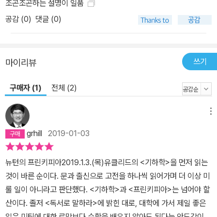
조곤조곤하는 설명이 일품
록, 평사도법과 원뿔곡선을 설명하고 있는 중국 청나라 시대의 『서양
공감 (
0
)
댓글 (0)
신법역서』, 조선 시대의 삼각함수표라고 할 수 있는 『팔선표』 등 동양
의 옛 문헌은 물론 유클리드의 『기하원론』, 아폴로니우스의 『원뿔곡
선』, 뉴턴의 『프린키피아』와 같은 서양의 옛 문헌까지 꼼꼼하게 살폈
다. 저자는 동양과 서양의 기하학 발달에 대해 역사적으로 고찰했을
쓰기
마이리뷰
뿐만 아니라 기하학 중에서도 이 책의 핵심 지식이라고 할 수 있는 원
뿔곡선이 우리 일상생활에서 어떻게 활용되고 있는지 현실적인 문제
구매자 (1)
전체 (2)
도 다루었다. 예를 들어, 자동차의 헤드라이트나 손전등에서 빛을 내
보낼 때, 위성 안테나로 전파를 수신할 때, 병원에서 신장 결석을 제거
메뉴
할 때 포물선 원리를 활용한다. 또한 현재 리처드 캐리스 반사경 연구
grhill
2019-01-03
소에서 제작 중인 거대 마젤란 망원경의 약 25미터나 되는 거대 반사
경도 포물면이다. 뉴턴, 그리고 위대한 업적 『프린키피아』 “거인의 어
뉴턴의 프린키피아2019.1.3.(목)유클리드의 <기하학>을 먼저 읽는
깨 위에서 세계를 본다!” “내가 조금 더 앞을 볼 수 있었던 것은 거인
것이 바른 순이다. 문과 출신으로 고전을 하나씩 읽어가며 더 이상 미
들의 어깨 위에 서 있었기 때문이다.” 아이작 뉴턴이 로버트 훅(영국
룰 일이 아니라고 판단했다. <기하학>과 <프린키피아>는 넘어야 할
의 물리학자이자 천문학자)에게 보낸 편지 중 일부이다. 뉴턴은 스스
산이다. 졸저 <독서로 말하라>에 밝힌 대로, 대학에 가서 제일 좋은
로 “세상 사람들은 나를 어떻게 볼지 몰라도, 나 자신은 마치 해변에
일은 미팅에 대한 로망보다 수학을 배우지 않아도 된다는 안도감이었