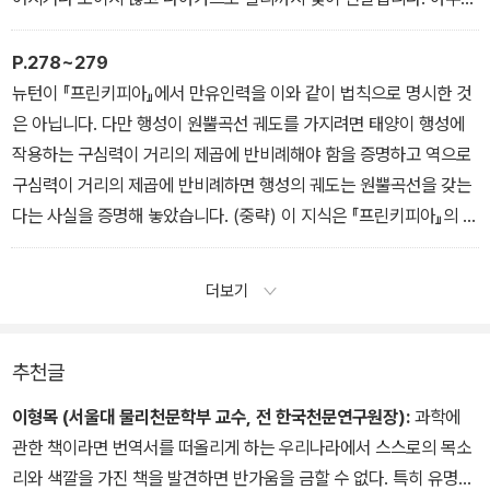
유용한 성질이지요?
인공위성 TV를 보려면 인공위성에서 오는 TV전파를 받기 위해 접시
P.278~279
안테나를 세워야 합니다. 사람들은 흔히 이 접시안테나를 ‘파라볼라
뉴턴이 『프린키피아』에서 만유인력을 이와 같이 법칙으로 명시한 것
안테나’라고 부릅니다. 파라볼라는 포물선이라는 뜻으로 접시안테나
은 아닙니다. 다만 행성이 원뿔곡선 궤도를 가지려면 태양이 행성에
의 단면이 포물선이라서 붙여진 이름입니다. 접시의 역할은 전파를
작용하는 구심력이 거리의 제곱에 반비례해야 함을 증명하고 역으로
받아들이는 것은 아니라 전파가 초점에 모이도록 해주는 것입니다.
구심력이 거리의 제곱에 반비례하면 행성의 궤도는 원뿔곡선을 갖는
실제로 전파를 감지하는 장치는 포물면의 초점에 달려 있습니다.
다는 사실을 증명해 놓았습니다. (중략) 이 지식은 『프린키피아』의 맨
제6장 포물선
앞부분에 나옵니다. 사람들은 ‘뉴턴이 어떻게 이런 놀라운 지식을 증
명해냈을까?' 하는 의문을 품게 마련이지요. 우리나라의 중학교와 고
더보기
등학교 수학 수준은 매우 높아서 뉴턴의 『프린키피아』에 나오는 설명
을 이해할 수 있을 정도랍니다. 그렇다면 우리 한번 도전해볼까요?
지금까지 힘들게 원뿔곡선의 여러 가지 성질들을 살펴보았는데 뉴턴
추천글
의 『프린키피아』에 나오는 역제곱의 법칙을 증명해보는 것이 이 책의
이형목 (서울대 물리천문학부 교수, 전 한국천문연구원장):
과학에
백미가 되겠습니다.
관한 책이라면 번역서를 떠올리게 하는 우리나라에서 스스로의 목소
제7장 뉴턴의 만유인력의 법칙
리와 색깔을 가진 책을 발견하면 반가움을 금할 수 없다. 특히 유명하