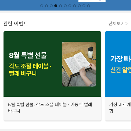
관련 이벤트
전체보기
8월 특별 선물. 각도 조절 테이블 · 이동식 빨래
가장 빠르게
바구니
합