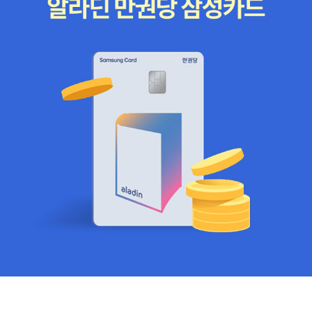
파동, 3~5년 주기의 키친 파동 등 프톨레마이오스의 주전원 개념으
래도 꽤 흥미롭게 읽었고 좋았는데. 새삼 책을 달라고 하기에는 너무
니 ‘쌍곡선 반사의 법칙’, ‘쌍곡선의 접선’, ‘직각쌍곡선의 특성’, ‘쌍곡
로 포섭할 만한 이론들이 주장된 바 있다). 2008년에 나온 이 책이
오랜 시간이 지나가버렸고 자주 볼 수도 없는 사이인지라 일부러 전
선의 원멱 정리’, ‘쌍곡선의 켤레지름’, ‘쌍곡선의 중심과 점근서과 초
나 최근까지 블로그 글을 보면, 1972년 유신헌법의 30년 뒤로서 사
화를 하거나 해서 달라고 해야하는데.아이고 정말 아쉬운 책인뎃! ㅠ
점찾기’도 이해 불가다. 이해하려고 시도조차 하지 못했다. 제6장 포
인곡선의 반대편인 2002년에 노무현 대통령의 당선이 있고, 미군 진
ㅠㅠㅠㅠㅠㅠ 이 책은 한번쯤은 읽어보고 싶은 책인데 책값에 비례
물선 :포물선은 고등학교 수학시간에 배우는 해석기하학의 정의를 써
주 후 30여 년만인 1982년에 미국문화원 방화사건 등을 계기로 NL
해서 구입을 하기는 힘들것 같고. 도서관에는 있을까? 그렇다고 내가
놓았는데, 정의조차도 모르겠다. 그러니 ‘포물선의 접선’, ‘포물선의
운동이 등장하였지만, 다시 30여 년만인 2012년이면 이른바 '종북주
도서관까지 찾아가서 책을 찾아 볼 시간...이 없다는 핑계를 대고 있지
초점’은 알지 못하겠으나 ‘포물선의 수직지름’, ‘포물선의 반사 법
의'의 종언을 고할 것이라는 예언(통진당에 대하여 2013. 11. 5. 대한
만 사실 귀차니즘의 긍국인 게으름때문에 가보지도 못할 것이다. 에
칙’은 작도한 도형을 보면서 간혹 끄덕였다. 자동차 헤드라이트와 손
민국 정부는 정당해산 심판을 청구하였고, 2014. 12. 19. 헌법재판소
혀. 지금 내가 읽고 있는 책은 이 두 권. 확실히 손미나의 여행기는 술
전등의 반사경 단면이 포물선 모양인 것은 빛을 흩어지지 않고, 포물
결정이 있었다) 등 대한민국, 미국, 일본, 중국, 러시아, 또 빌 게이츠
렁술렁 읽을 수 있는 책이어서 금세 읽을 수 있을 것 같은데.신자유주
선 축방향으로 beam을 이루어나가니 멀리까지 빛이 전달됨을 알겠
등 여러 개인의 순환에 관한 '아주' 많은 사례가 나름의 이론을 바탕으
의적 인격의 탄생,이라는 부제를 달고 있는 '우리는 ㅇ떻게 괴물이 되
다. 파라볼라안테나의 접시는 전파를 받아들이는 것이 아니라 전파가
로 분석되어 있는데, '썰'로서 흥미로우면서도 결절이 되는 사건을 어
어가는가'는 집에서 잠시 읽다가 들고와서 그 흐름이 끊겨버렸다. 오
초점에 모이도록 해 주는 거다.제7장 뉴턴의 만유인력의 법칙 : “두
떻게 취사선택하는가에 따라 '확증편향'을 강화할 소지가 크다고 본다
늘 집중해서 읽어봐야지.
물체 사이의 중력은 물체 각각의 중력질량의 곱에 비례하고 두 물체
(책의 논리에 따르면, 1986년 우리는 사상 처음으로 무역수지 흑자
사이의 거리의 제곱에 반비례하는 잡아당기는 힘이다.” 요건 도시간
를 기록하고, 1987년 국운의 이른바 '하지'를 기념하는 여름 축제로
의 영향력을 설명하는 도시지리학에서 응용하는 내용이다. 저자는
서 6월 항쟁에 이은 6.29 선언이 있었고, 1988년 서울올림픽으로
“뉴턴이 대단한 천재라서 어느 날 갑자기 중력 법칙을 발견해낸 것이
이를 만방에 고했는데, 30년이 지난 2016년인 '동지'에 와서 우리는
아닙니다. 뉴턴 이전에 갈릴레이나 케플러와 같은 과학자들이 발견한