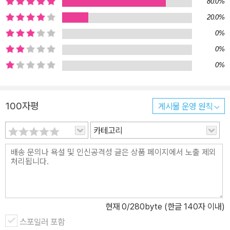
80.0%
더하고 있다. 이 책에서 기하학 지식을 꼭 익혀야 하는 이유는 바로 뉴
20.0%
턴이 『프린키피아』에서 만유인력의 법칙을 기하학으로 밝혀내기 때
0%
문이다. 이를 위해 저자는 각의 이등분선, 각의 복사, 수직이등분선 등
의 기본적인 작도 지식, 삼각형의 닮음과 합동 등 중학교 수학에서 배
0%
우는 기초 기하학부터 차근차근 다져간다. 이어서 원뿔을 자르는 방
0%
향에 따라 생기는 원뿔곡선의 개념을 짚고 원, 타원, 쌍곡선, 포물선
등 원뿔곡선 각각의 정의와 특징을 살펴본다. 원뿔곡선 지식을 익히
100자평
게시물 운영 원칙
면서 직접 그려볼 수 있도록 다양한 작도 방법을 곳곳에 소개한다. 1
장에서는 기하학과 공리 체계의 정의와 역사를 통해 우리가 왜 기하
카테고리
학을 배워야 하는지, 역사적·과학적으로 공리 체계가 어떻게 발전했
는지 등을 들려준다. 2장에서 6장은 본격적으로 원, 타원, 쌍곡선, 포
물선 등 원뿔곡선의 원리와 특성을 소개한다. 7장에서는 앞에서 다루
었던 원뿔곡선의 기하학 지식을 바탕으로 뉴턴의 만유인력의 법칙과
케플러의 제3법칙을 이끌어낸다. 에필로그에서는 뉴턴이 『프린키피
현재
0
/280byte (한글 140자 이내)
아』를 출간했던 시기에 조선과 유럽에서 있었던 일들을 과학사학자
의 관점에서 소개하고, 영국에서 ‘학문의 신’이라 불리는 뉴턴의 일대
스포일러 포함