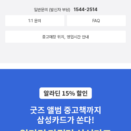
년이지... 이러면서 검색하고 앉아있다는), 지금까지는 없는 것 같더
유인력의 법칙이 작용할 때 타원 궤도를 도는 행성은 케플러의 행성
발성의 유물론' 내지 '마주침의 유물론'으로 정식화하기도 했다. 여기
서는 안 된다.” 주 40시간, ‘9 to 5’, 이른바 ‘표준적인 노동시간’만큼
‘세 점을 지나는 원’, ‘원 위의 한 점에서 접선그리기’, ‘원 바깥의 한 점
1544-2514
일반문의 (발신자 부담)
라구요. 일반인들을 위해서 저런 수학적 해제 시도를 한 분들이. 대학
운동의 법칙을 따름을 증명해 보였다. 마지막으로 뉴턴의 삶을 조명
서 베르그손과 만날 수도 있을까). 그리고 이 우수리 0.01456167은
일하고도 그에 걸맞은 소득, 여가 등을 누리지 못하는 현실에 문제를
에서 원에 접하는 두 직선’, ‘주어진 두 원에 바깥에서 접하는 직선’,
교재는 있을지 모르겠지만, 이종필교수나 안상현 저자가 일반인들을
해보고, 뉴턴의 학문적 터전인 케임브리지대학의 독특한 학문적 풍토
30년에 가까운 29년째에 50%를 넘어서고, 48년째에 100%를 넘
1:1 문의
FAQ
제기하는 것이다. 우리는 어떤가.《우리는 왜 이런 시간을 견디고 있는
‘주어진 두 원의 안쪽에서 접하는 직선’까지는 작도 과정을 증명을 따
위해 현대 물리학의 거인들이라 할 수 있는 뉴턴이나 아인슈타인의
를 소개하였다. 또한 케임브리지 대학의 독특한 시험제도인 트라이포
어서며, 60년째에 변화율이 약 138%가 된다(책은 60년째에 남는 3
가》. 이 책은 바로 삶을 쥐어짜고 소진시키는 시간의 문제를 담았다.
라갈 수 있겠다. 그러나 원의 원멱 정리는 개념부터 막힌다. 제4장
작업을 일반인들을 위해 수학적으로 해제한 책은 지금까지 없는 것
스에 대해 알아보고 1785년도 기출문제와 풀이를 소개하였다. 이 책
8%를 황금분할로 설명하고도 있다). 그리고 이러한 '숫자놀음'을 바
중고매장 위치, 영업시간 안내
이 책에 담긴 10개의 글을 관통하는 단 하나의 키워드는 단연 시간이
타원 : 타원은 ‘두 점 F, F' 에서 떨어진 거리의 합이 일정한 점들의 자
같아요. 혹 일반인을 위해 저런 시도를 한 책이 있다면 알려주세요.
을 읽으면서 독자들은, 뉴턴이 살던 시대의 지적 배경 속으로 들어가,
탕으로 회복-확장-후퇴-수축, 또는 봄-여름-가을-겨울(24절기)로
다. 사회학, 의학, 경영학, 철학, 여성학 등의 시선으로 한국사회를 움
취’라고 정의한다. 타원을 그리려면, 일정한 길이의 실을 두 초점에 고
그래서 이종필 교수의 일반상대성이론이나 안상현 저자의 뉴턴의 프
뉴턴이 살던 케임브리지 대학에서 살면서, 마치 뉴턴과 함께 만유인
이어지는 (경기)순환 내지 (경기)변동에 관한 이론을 세울 수 있다는
직이는 시계를 직시한다. 필자들은 무엇보다 장시간 노동 사회에 문
정하고 연필로 실을 팽팽하게 하면서 빙 둘러 곡선을 그리면 된다. ‘빛
린키피아는 독자로서, 메마르고 황량한 기초과학의 틈속에서 이런 책
력을 발견하는 듯 느끼게 될 것이다. 필자는 이 책을 읽을 때 마치 영
것이다(아래 그림은 KDI 경제정보센터 > 경제교육 > 학습자료 > 경
제를 제기한다. 이것이야말로 한국사회의 작동 원리 그 자체이자 상
의 입사각과 반사각은 같다’라는 타원 반사의 법칙은 ‘빛은 최단 경로
들이 나왔다라는 자부심을 가질 수 있는 책이지 않나 싶습니다. 그래
화 관람하듯 하지 말고, 독자 스스로 증명 한 줄이라도 직접 써보고 작
제개념 http://eiec.kdi.re.kr/material/conceptList.do?depth0
수로 자리 잡아 우리들의 생애와 생활을 결정짓고 있기 때문이다. 그
또는 최소 시간 경로를 따라간다’는 페르마의 원리에 기초를 두고 있
서 안상현저자가 그냥 일반인들을 위한 책이다라고 했더라면 더 큰
도 한 건이라도 그려보면서 몸으로 배우라는 점을 추천하고 있다.
1=00002000010000100010&idx=149 에서 가지고 왔다). 자
러니까 말이다. 절묘하게도 지금 정신을 못차리고 있는 내게 딱 들어
다. 이러한 기하학은 병원에서 체외 충격파 쇄석술로 용용한다. ‘타원
의의를 가지지 않았을까 하는 아쉬움이 남더라구요. 어파치 이해는
연은 어느 정도 순환하고 있고, '차면 기운다'는 것은, 특히 크고 작은
맞는 말이 아닌가. 나는 지금 뭘 하고 있는거지? ㅠㅠ 현실과
의 접선’, ‘타원의 켤레지름’, ‘타원의 수직지름’, ‘타원의 중심과 초점
독자의 몫이거든요. 비록 일반 독자인 저도 이종필 교수나 안상현 저
부분순환 개념까지 도입할 경우 얼마간 탈출 불가능한(반증 불가능
환상 세계의 경계선 그곳에서 시작되는 서른여덟 편의 의미심장한 이
찾기’도 작도를 따라가다보면 이해가 된다. ‘타원의 원멱 정리’와 ‘타
자의 책들이 독자 한계를 넘는 책이라, 아마 못 읽고 가지고만 있을 것
한) 논리이다 보니, 이러한 '사인파(sine wave)'에 입각한 변동이론
야기 그러고보니 꽤 많은 작품을 내고 있구나 라는 생각이. 환상동화
원에 외접하는 평행사변형은 143~169p까지 설명이 나오는데, 따라
같기는 합니다만, 다른 누군가에는 과학 거인이 될 수 있는 디딤돌같
내지 '태극도설'은 끼워 맞출라 치면 한없이 많은 것을 설명할 수 있는
와 같은 이야기가 펼쳐질 것인가. 아무튼 기대가 되기는 한다.
가지 않고 넘겼다. 포기했다. 제5장 쌍곡선 :쌍곡선은 ‘일정한 거리
은 책일 수 있거든요. 정말이지 이런 거 보면, 기초과학의 전파를 위해
천하무적의 이론일 수도 있다(경제학에서도 대략 60년을 주기로 한
ㅇㅇ우주산책을 보니 또 생각난다. 이 책 빌려줬는데
만큼 떨어진 두 점으로부터 거리의 차이가 같은 점들의 집합’으로 정
출판사와 저자들만 열심히 현장에서 뛰고 있다는 생각이 듭니다.
콘트라티예프 파동, 20년 주기의 쿠즈네츠 파동, 10년 주기의 주글라
아직도 안주고 있어. ㅠㅠ온전히 다 이해하면서 읽지는 못했지만 그
의한다. 정의가 이미지로 그려지지 않으니 이해할 수 없는거다. 그러