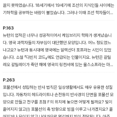
이 독자를 배려했기 때문이다. 뉴턴의 미적분학을 다른 학자들이 이
끌지 못하였습니다. 18세기에서 19세기에 조선의 지식인들 사이에는
해하고 여러 가지로 응용하기 시작한 것은 한참 후의 일이다. 그러므
기하학을 공부하는 바람이 불었습니다. 그러나 이때 조선 학자들이
로 뉴턴 당대에 미적분학으로 『프린키피아』를 썼다면 아무도 알아듣
읽은 책은 마테오 리치의 『기하원본』이 아니라 『수리정온』본 『기하
지 못했을 것이다.
원본』이었습니다. 조선의 학자인 이규경은 『오주연문장전산고』에
P.163
프롤로그
“『기하원본』에는 두 가지가 있다. 하나는 마테오 리치와 서광계가 번
뉴턴의 업적은 너무나 성공적이어서 케임브리지 학파가 생겨났습니
역한 것이고 나머지 하나는 『수리정온』본인데, 마테오 리치의 것은
다. 영국 과학자들의 자부심이 대단했던 모양입니다. 어느 정도였느
매우 귀하다”라고 썼습니다. 조선 학자들은 그 정수인 공리 체계가 빠
냐고요? 뉴턴과 동시대에 영국에는 알렉산더 포프라는 시인이 있었
진 『기하원본』을 읽었던 것이지요. 그래서 아마도 조선 학자들이 공
습니다. 소설 『다빈치 코드』에도 언급되는 인물이지요. 뉴턴은 갈릴
리 체계라는 멋진 학문의 방법에 깊은 감동을 받지 못했던 것 같습니
레오 갈릴레이가 죽던 해에 영국의 링컨셔에 있는 울스소프라는 마을
다.
에서 태어났습니다. 이러한 신비로운 사실에 영감을 받은 포프는 성
제1장 기하학
경 구절을 흉내 내서 묘비명을 작성했습니다. (중략) “자연과 자연의
P.263
법칙이 밤의 어둠 속에 숨어 있는데, 신이 ‘뉴턴이 있으라!’ 하시니, 모
포물선에서 성립하는 반사 법칙은 일상생활에서도 매우 유용한 성질
든 세상이 밝아지더라.”
입니다. 자동차의 헤드라이트나 손전등의 반사경의 단면을 포물선 모
제4장 타원
양으로 만들고 전구를 초점 F의 위치에 놓으면 어떻게 될까요? 빛이
흩어지지 않고(!) 포물선의 축 방향으로 빔을 이루고 나가겠지요? 흩
어지거나 모이지 않고 나아가므로 멀리까지 빛이 전달됩니다. 아주