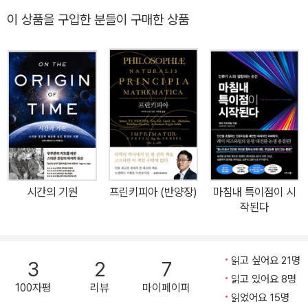
이자 과학고전 해설서 만유인력의 법칙을 밝혀낸 고전 물리학의 역
이 상품을 구입한 분들이 구매한 상품
작! 『프린키피아』를 기하학으로 해석하다 신간 『뉴턴의 프린키피아:
세상에서 가장 아름다운 기하학』은 아인슈타인 이전의 중력 이론이
라고 할 수 있는 뉴턴의 만유인력의 법칙을 기하학으로 쉽게 풀어서
쓴 책이다. 17세기에 뉴턴은 ‘행성의 공전 궤도가 원뿔곡선이면 태양
과 행성 사이의 중력은 역제곱의 법칙을 따른다’라는 사실을 처음으
로 증명해냈다. 역제곱의 법칙은 만유인력의 법칙에서 힘이 태양과
행성 사이의 거리의 제곱에 반비례한다는 것이다. 뉴턴은 이 내용을
『자연 철학의 수학적 원리(Philosophiae Naturalis Principia Mat
hematica)』, 즉 우리가 『프린키피아』라고 알고 있는 책에 기하학 방
시간의 기원
프린키피아 (반양장)
마침내 특이점이 시
식으로 저술하여 고전 물리학의 새로운 장을 열었다. 일반적으로 우
작된다
리가 만유인력의 법칙을 미적분학과 대수학의 방식으로 이해하고 있
다면, 저자 안상현은 뉴턴이 『프린키피아』에 저술한 것과 같은 기하
학 방식으로 만유인력의 법칙을 풀어 썼다. 위대한 과학자 뉴턴이 발
읽고 싶어요 21명
3
2
7
견한 물리학 법칙의 백미는 만유인력의 법칙이다. “우주의 모든 질량
읽고 있어요 8명
100자평
리뷰
마이페이퍼
을 가진 물체가 거리의 제곱에 반비례하는 힘으로 서로 잡아당기고
읽었어요 15명